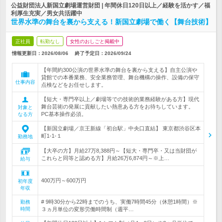
公益財団法人新国立劇場運営財団 | 年間休日120日以上／経験を活かす／福
利厚生充実／男女共活躍中
世界水準の舞台を裏から支える！新国立劇場で働く【舞台技術】
正社員
転勤なし
女性のおしごと掲載中
情報更新日：2026/08/06
終了予定日：
2026/09/24
【年間約300公演の世界水準の舞台を裏から支える】自主公演や
貸館での本番業務、安全業務管理、舞台機構の操作、設備の保守
仕事内容
点検などをお任せします。
【短大・専門卒以上／劇場等での技術的業務経験がある方】現代
舞台芸術の発展に貢献したい熱意ある方をお待ちしています。
対象と
PC基本操作必須。
なる方
【新国立劇場／京王新線「初台駅」中央口直結】 東京都渋谷区本
町1-1-１
勤務地
【大卒の方】月給27万8,388円～【短大・専門卒・又は当財団が
これらと同等と認める方】月給26万6,874円～※上…
給与
400万円～600万円
初年度
年収
# 9時30分から22時までのうち、実働7時間45分（休憩1時間）※
勤務
時間
３ヵ月単位の変形労働時間制（週平…