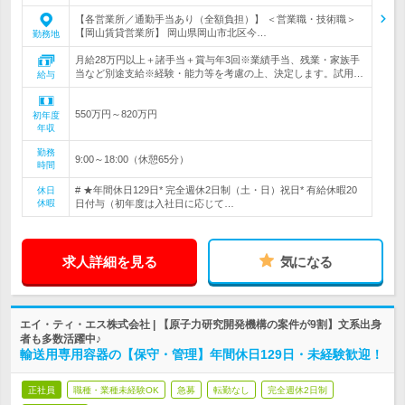
【各営業所／通勤手当あり（全額負担）】 ＜営業職・技術職＞
【岡山賃貸営業所】 岡山県岡山市北区今…
勤務地
月給28万円以上＋諸手当＋賞与年3回※業績手当、残業・家族手
当など別途支給※経験・能力等を考慮の上、決定します。試用…
給与
550万円～820万円
初年度
年収
勤務
9:00～18:00（休憩65分）
時間
# ★年間休日129日* 完全週休2日制（土・日）祝日* 有給休暇20
休日
休暇
日付与（初年度は入社日に応じて…
求人詳細を見る
気になる
エイ・ティ・エス株式会社 | 【原子力研究開発機構の案件が9割】文系出身
者も多数活躍中♪
輸送用専用容器の【保守・管理】年間休日129日・未経験歓迎！
正社員
職種・業種未経験OK
急募
転勤なし
完全週休2日制