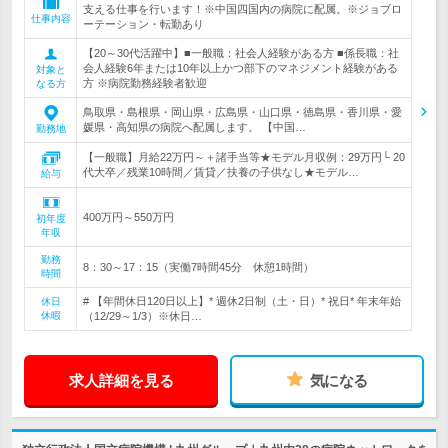
支える仕事を行います！※中国四国内の病院に配属。※ジョブロ
仕事内容
ーテーション・転勤あり
【20～30代活躍中】■一般職：社会人経験がある方 ■係長職：社
会人経験6年または10年以上かつ部下のマネジメント経験がある
対象と
方 ※病院勤務経験者歓迎
なる方
鳥取県・島根県・岡山県・広島県・山口県・徳島県・香川県・愛
媛県・高知県の病院へ配属します。 【中国…
勤務地
【一般職】月給22万円～＋諸手当等★モデル月収例：29万円└ 20
代大卒／残業10時間／賃貸／扶養の子供なし★モデル…
給与
400万円～550万円
初年度
年収
勤務
8：30～17：15（実働7時間45分 休憩1時間）
時間
# 【年間休日120日以上】* 週休2日制（土・日）* 祝日* 年末年始
休日
休暇
（12/29～1/3）※休日…
求人詳細を見る
気になる