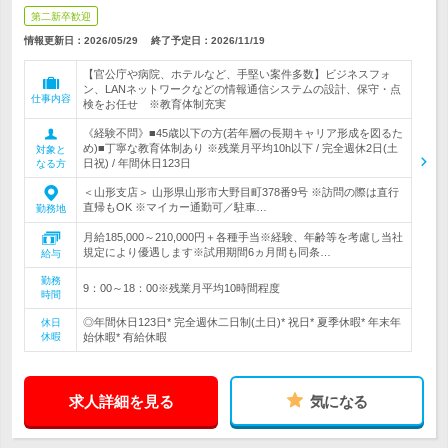
第二新卒歓迎
情報更新日：2026/05/29
終了予定日：
2026/11/19
【官公庁や病院、ホテルなど、手堅い案件多数】ビジネスフォ
ン、LANネットワークなどの情報通信システムの設計、保守・点
仕事内容
検をお任せ ※教育体制充実
《経験不問》■45歳以下の方(若年層の長期キャリア形成を図るた
め)■丁寧な教育体制あり ※残業月平均10h以下 / 完全週休2日(土
対象と
日祝) / 年間休日123日
なる方
＜山形支店＞ 山形県山形市大野目町378番9号 ※訪問の際は直行
直帰もOK ※マイカー通勤可／駐車…
勤務地
月給185,000～210,000円＋各種手当※経験、年齢等を考慮し当社
規定により優遇します※試用期間6ヵ月間も同条…
給与
勤務
9：00～18：00※残業月平均10時間程度
時間
◎年間休日123日* 完全週休二日制(土日)* 祝日* 夏季休暇* 年末年
休日
休暇
始休暇* 有給休暇
求人詳細を見る
気になる