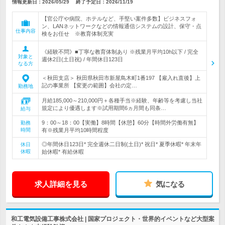
情報更新日：2026/05/29
終了予定日：
2026/11/19
【官公庁や病院、ホテルなど、手堅い案件多数】ビジネスフォ
ン、LANネットワークなどの情報通信システムの設計、保守・点
仕事内容
検をお任せ ※教育体制充実
《経験不問》■丁寧な教育体制あり ※残業月平均10h以下 / 完全
対象と
週休2日(土日祝) / 年間休日123日
なる方
＜秋田支店＞ 秋田県秋田市新屋鳥木町1番197 【雇入れ直後】上
記の事業所 【変更の範囲】会社の定…
勤務地
月給185,000～210,000円＋各種手当※経験、年齢等を考慮し当社
規定により優遇します※試用期間6ヵ月間も同条…
給与
9：00～18：00【実働】8時間【休憩】60分【時間外労働有無】
勤務
時間
有※残業月平均10時間程度
◎年間休日123日* 完全週休二日制(土日)* 祝日* 夏季休暇* 年末年
休日
休暇
始休暇* 有給休暇
求人詳細を見る
気になる
和工電気設備工事株式会社 | 国家プロジェクト・世界的イベントなど大型案