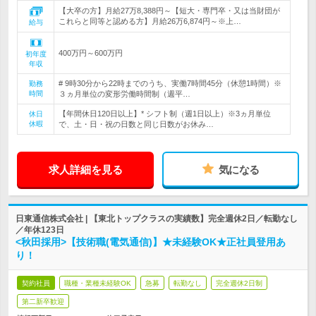
【大卒の方】月給27万8,388円～【短大・専門卒・又は当財団が
これらと同等と認める方】月給26万6,874円～※上…
給与
400万円～600万円
初年度
年収
# 9時30分から22時までのうち、実働7時間45分（休憩1時間）※
勤務
時間
３ヵ月単位の変形労働時間制（週平…
【年間休日120日以上】* シフト制（週1日以上）※3ヵ月単位
休日
休暇
で、土・日・祝の日数と同じ日数がお休み…
求人詳細を見る
気になる
日東通信株式会社 | 【東北トップクラスの実績数】完全週休2日／転勤なし
／年休123日
<秋田採用>【技術職(電気通信)】★未経験OK★正社員登用あ
り！
契約社員
職種・業種未経験OK
急募
転勤なし
完全週休2日制
第二新卒歓迎