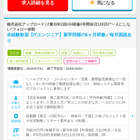
求人詳細を見る
気になる
株式会社アップロード | #賞与年2回#AI研修#年間休日128日#"一人にしな
い"フォロー体制
未経験歓迎【ITエンジニア】新卒同様の6ヶ月研修／毎月面談あ
り
正社員
職種・業種未経験OK
急募
転勤なし
完全週休2日制
第二新卒歓迎
リモートワーク可
女性のおしごと掲載中
情報更新日：2026/07/31
終了予定日：
2026/10/01
＼ヘルプデスク・コールセンター・営業・携帯販売業務など一切
なし／6ヶ月の研修で基礎知識を身につけ、Webシステム開発等
仕事内容
のプロジェクトに参加します
【完全未経験・第二新卒OK／大卒以上｜平均年齢29歳】このま
まじゃまずいと思えた方／学ぶことが好きな方、一人ひとりに向
対象と
き合う会社で挑戦歓迎◎
なる方
首都圏【東京（23区中心）・神奈川・千葉】の各プロジェクト先
※在宅勤務／リモート案件あり ※転勤…
勤務地
月給24万円+各種手当＋賞与年2回【年収例】入社2年目／主任
職：470万(20代未経験入社)入社2年目／係長職：58…
給与