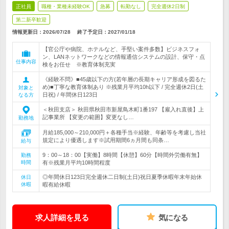
正社員
職種・業種未経験OK
急募
転勤なし
完全週休2日制
第二新卒歓迎
情報更新日：2026/07/28
終了予定日：
2027/01/18
【官公庁や病院、ホテルなど、手堅い案件多数】ビジネスフォ
ン、LANネットワークなどの情報通信システムの設計、保守・点
仕事内容
検をお任せ ※教育体制充実
《経験不問》■45歳以下の方(若年層の長期キャリア形成を図るた
め)■丁寧な教育体制あり ※残業月平均10h以下 / 完全週休2日(土
対象と
日祝) / 年間休日123日
なる方
＜秋田支店＞ 秋田県秋田市新屋鳥木町1番197 【雇入れ直後】上
記事業所 【変更の範囲】変更なし…
勤務地
月給185,000～210,000円＋各種手当※経験、年齢等を考慮し当社
規定により優遇します※試用期間6ヵ月間も同条…
給与
9：00～18：00【実働】8時間【休憩】60分【時間外労働有無】
勤務
時間
有※残業月平均10時間程度
◎年間休日123日完全週休二日制(土日)祝日夏季休暇年末年始休
休日
休暇
暇有給休暇
求人詳細を見る
気になる