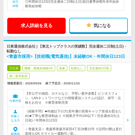
◎年間休日123日完全週休二日制(土日)祝日夏季休暇年末年始休
休日
休暇
暇有給休暇
求人詳細を見る
気になる
日東通信株式会社 | 【東北トップクラスの実績数】完全週休二日制(土日)・
転勤なし
<青森市採用>【技術職(電気通信)】未経験OK・年間休日123日
正社員
職種・業種未経験OK
急募
転勤なし
完全週休2日制
第二新卒歓迎
情報更新日：2026/05/26
終了予定日：
2026/11/16
【官公庁や病院、ホテルなど、手堅い案件多数】ビジネスフォ
ン、LANネットワークなどの情報通信システムの設計、保守・点
仕事内容
検をお任せ ※教育体制充実
《経験不問》■45歳以下の方(若年層の長期キャリア形成を図るた
め)■丁寧な教育体制あり ※残業月平均10h以下 / 完全週休2日(土
対象と
日祝) / 年間休日123日
なる方
＜青森支店＞ 青森県青森市富田4丁目28番15号 ※訪問の際は直行
直帰もOK ※マイカー通勤可／駐…
勤務地