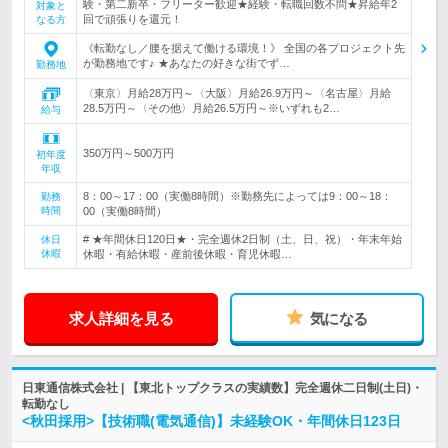
験・第二新卒・フリーター歓迎★経験・転職回数不問★昇給年2
対象と
回で頑張りを還元！
なる方
《転勤なし／腰を据えて働ける環境！》 全国の各プロジェクト先
が勤務地です♪ ★あなたの好きな街でず…
勤務地
〈東京〉月給28万円～〈大阪〉月給26.9万円～〈名古屋〉月給
28.5万円～〈その他〉月給26.5万円～※いずれも2…
給与
350万円～500万円
初年度
年収
8：00～17：00（実働8時間）※勤務先によっては9：00～18：
勤務
時間
00（実働8時間）
# ★年間休日120日★・完全週休2日制（土、日、祝）・年末年始
休日
休暇
休暇・有給休暇・産前後休暇・育児休暇…
求人詳細を見る
気になる
日東通信株式会社 | 【東北トップクラスの実績数】完全週休二日制(土日)・
転勤なし
<秋田採用>【技術職(電気通信)】未経験OK・年間休日123日