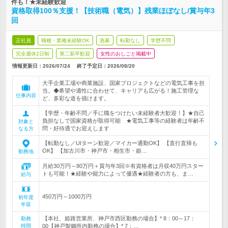
件も！★未経験歓迎
資格取得100％支援！【技術職（電気）】残業ほぼなし/賞与年3
回
正社員
職種・業種未経験OK
急募
転勤なし
学歴不問
完全週休2日制
第二新卒歓迎
女性のおしごと掲載中
情報更新日：2026/07/24
終了予定日：
2026/08/20
大手企業工場や商業施設、国家プロジェクトなどの電気工事を担
当。◆希望や適性に合わせて、キャリアも広がる！施工管理な
仕事内容
ど、多彩な道を描けます。
【学歴・年齢不問／手に職をつけたい未経験者大歓迎！】★自己
負担なしで国家資格が取得可能 ★電気工事等の経験者は年齢不
対象と
問・好待遇でお迎えします
なる方
【転勤なし／UIターン歓迎／マイカー通勤OK】 【直行直帰も
OK】 【加古川市・神戸市・相生市・姫…
勤務地
月給30万円～80万円＋賞与年3回※有資格者は月収40万円スター
トも可能！★経験や能力によって優遇★経験者の方も、ま…
給与
450万円～1000万円
初年度
年収
【本社、姫路営業所、神戸市西区勤務の場合】* 8：00～17：
勤務
時間
00【神戸製鋼所内勤務の場合】* 7：…