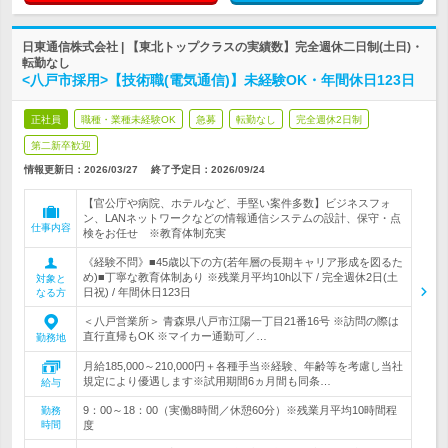
日東通信株式会社 | 【東北トップクラスの実績数】完全週休二日制(土日)・
転勤なし
<八戸市採用>【技術職(電気通信)】未経験OK・年間休日123日
正社員
職種・業種未経験OK
急募
転勤なし
完全週休2日制
第二新卒歓迎
情報更新日：2026/03/27
終了予定日：
2026/09/24
【官公庁や病院、ホテルなど、手堅い案件多数】ビジネスフォ
ン、LANネットワークなどの情報通信システムの設計、保守・点
仕事内容
検をお任せ ※教育体制充実
《経験不問》■45歳以下の方(若年層の長期キャリア形成を図るた
め)■丁寧な教育体制あり ※残業月平均10h以下 / 完全週休2日(土
対象と
日祝) / 年間休日123日
なる方
＜八戸営業所＞ 青森県八戸市江陽一丁目21番16号 ※訪問の際は
直行直帰もOK ※マイカー通勤可／…
勤務地
月給185,000～210,000円＋各種手当※経験、年齢等を考慮し当社
規定により優遇します※試用期間6ヵ月間も同条…
給与
9：00～18：00（実働8時間／休憩60分）※残業月平均10時間程
勤務
時間
度