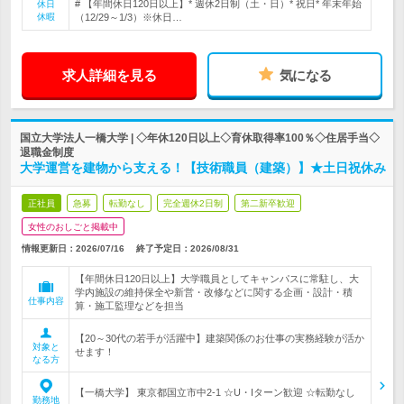
# 【年間休日120日以上】* 週休2日制（土・日）* 祝日* 年末年始
休日
休暇
（12/29～1/3）※休日…
求人詳細を見る
気になる
国立大学法人一橋大学 | ◇年休120日以上◇育休取得率100％◇住居手当◇
退職金制度
大学運営を建物から支える！【技術職員（建築）】★土日祝休み
正社員
急募
転勤なし
完全週休2日制
第二新卒歓迎
女性のおしごと掲載中
情報更新日：2026/07/16
終了予定日：
2026/08/31
【年間休日120日以上】大学職員としてキャンパスに常駐し、大
学内施設の維持保全や新営・改修などに関する企画・設計・積
仕事内容
算・施工監理などを担当
【20～30代の若手が活躍中】建築関係のお仕事の実務経験が活か
対象と
せます！
なる方
【一橋大学】 東京都国立市中2-1 ☆U・Iターン歓迎 ☆転勤なし
勤務地