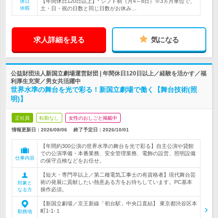
【年間休日120日以上】* シフト制（月4～8日）※3ヵ月単位で、
休日
休暇
土・日・祝の日数と同じ日数がお休み…
求人詳細を見る
気になる
公益財団法人新国立劇場運営財団 | 年間休日120日以上／経験を活かす／福
利厚生充実／男女共活躍中
世界水準の舞台を光で彩る！新国立劇場で働く【舞台技術(照
明)】
正社員
転勤なし
女性のおしごと掲載中
情報更新日：2026/08/06
終了予定日：
2026/10/01
【年間約300公演の世界水準の舞台を光で彩る】自主公演や貸館
での公演準備・本番業務、安全管理業務、電飾の設営、照明設備
仕事内容
の保守点検などをお任せ。
【短大・専門卒以上／第二種電気工事士の有資格者】現代舞台芸
術の発展に貢献したい熱意ある方をお待ちしています。PC基本
対象と
操作必須。
なる方
【新国立劇場／京王新線「初台駅」中央口直結】 東京都渋谷区本
町1-1-１
勤務地