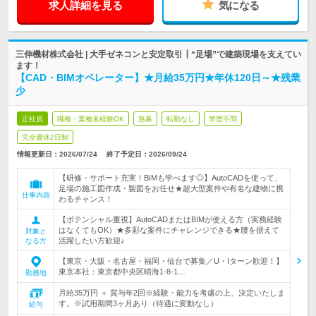
求人詳細を見る
気になる
三伸機材株式会社 | 大手ゼネコンと安定取引┃“足場”で建築現場を支えてい
ます！
【CAD・BIMオペレーター】★月給35万円★年休120日～★残業
少
正社員
職種・業種未経験OK
急募
転勤なし
学歴不問
完全週休2日制
情報更新日：2026/07/24
終了予定日：
2026/09/24
【研修・サポート充実！BIMも学べます◎】AutoCADを使って、
足場の施工図作成・製図をお任せ★超大型案件や有名な建物に携
仕事内容
わるチャンス！
【ポテンシャル重視】AutoCADまたはBIMが使える方（実務経験
はなくてもOK）★多彩な案件にチャレンジできる★腰を据えて
対象と
活躍したい方歓迎♪
なる方
【東京・大阪・名古屋・福岡・仙台で募集／U・Iターン歓迎！】
東京本社：東京都中央区晴海1-8-1…
勤務地
月給35万円 ＋ 賞与年2回※経験・能力を考慮の上、決定いたしま
す。※試用期間3ヶ月あり（待遇に変動なし）
給与