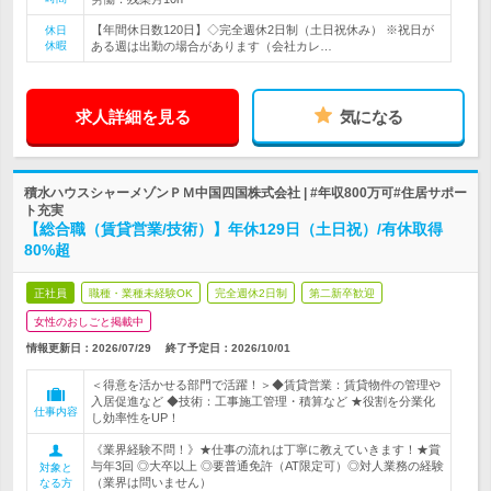
【年間休日数120日】◇完全週休2日制（土日祝休み） ※祝日が
休日
休暇
ある週は出勤の場合があります（会社カレ…
求人詳細を見る
気になる
積水ハウスシャーメゾンＰＭ中国四国株式会社 | #年収800万可#住居サポー
ト充実
【総合職（賃貸営業/技術）】年休129日（土日祝）/有休取得
80%超
正社員
職種・業種未経験OK
完全週休2日制
第二新卒歓迎
女性のおしごと掲載中
情報更新日：2026/07/29
終了予定日：
2026/10/01
＜得意を活かせる部門で活躍！＞◆賃貸営業：賃貸物件の管理や
入居促進など ◆技術：工事施工管理・積算など ★役割を分業化
仕事内容
し効率性をUP！
《業界経験不問！》★仕事の流れは丁寧に教えていきます！★賞
与年3回 ◎大卒以上 ◎要普通免許（AT限定可）◎対人業務の経験
対象と
（業界は問いません）
なる方