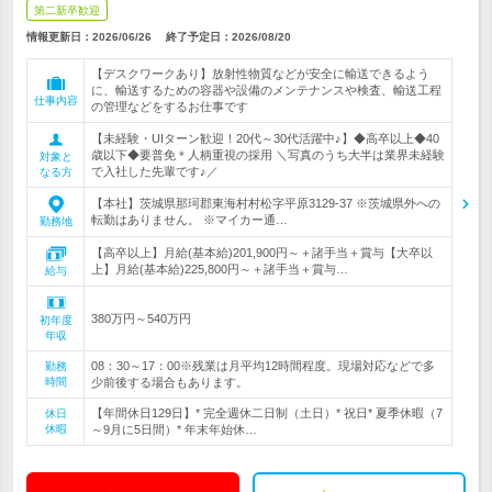
第二新卒歓迎
情報更新日：2026/06/26
終了予定日：
2026/08/20
【デスクワークあり】放射性物質などが安全に輸送できるよう
に、輸送するための容器や設備のメンテナンスや検査、輸送工程
仕事内容
の管理などをするお仕事です
【未経験・UIターン歓迎！20代～30代活躍中♪】◆高卒以上◆40
歳以下◆要普免＊人柄重視の採用 ＼写真のうち大半は業界未経験
対象と
で入社した先輩です♪／
なる方
【本社】茨城県那珂郡東海村村松字平原3129-37 ※茨城県外への
転勤はありません。 ※マイカー通…
勤務地
【高卒以上】月給(基本給)201,900円～＋諸手当＋賞与【大卒以
上】月給(基本給)225,800円～＋諸手当＋賞与…
給与
380万円～540万円
初年度
年収
08：30～17：00※残業は月平均12時間程度。現場対応などで多
勤務
時間
少前後する場合もあります。
【年間休日129日】* 完全週休二日制（土日）* 祝日* 夏季休暇（7
休日
休暇
～9月に5日間）* 年末年始休…