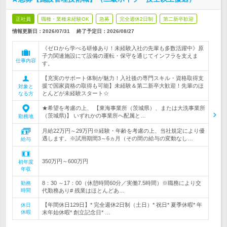
正社員
職種・業種未経験OK
急募
完全週休2日制
第二新卒歓迎
情報更新日：2026/07/31
終了予定日：
2026/08/27
《ゼロから学べる研修あり！未経験入社の先輩も多数活躍中》原
子力関連施設にて設備の運転・保守を通じてインフラを支えま
仕事内容
す。
【充実のサポート体制が魅力！入社後の専門スキル・資格取得支
援で国家資格の取得も可能】未経験＆第二新卒大歓迎！先輩のほ
対象と
とんどが未経験スタート☆
なる方
★希望を考慮の上、 【東海事業所（茨城県）、または大洗事業所
（茨城県)】 いずれかの事業所へ配属と…
勤務地
月給22万円～29万円※経験・年齢を考慮の上、当社規定により優
遇します。※試用期間3～6ヵ月（その間の給与の変動なし…
給与
350万円～600万円
初年度
年収
8：30 ～17：00（休憩時間60分／実働7.5時間）※職務により交
勤務
時間
代勤務あり# 残業はほとんどあ…
【年間休日129日】* 完全週休2日制（土日）* 祝日* 夏季休暇* 年
休日
休暇
末年始休暇* 創立記念日* …