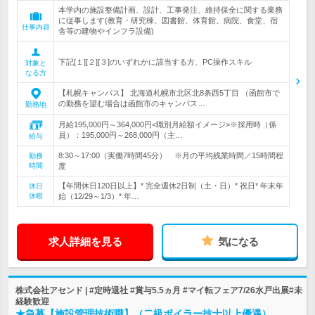
本学内の施設整備計画、設計、工事発注、維持保全に関する業務
に従事します(教育・研究棟、図書館、体育館、病院、食堂、宿
仕事内容
舎等の建物やインフラ設備)
下記[１][２][３]のいずれかに該当する方、PC操作スキル
対象と
なる方
【札幌キャンパス】 北海道札幌市北区北8条西5丁目 （函館市で
の勤務を望む場合は函館市のキャンパス…
勤務地
月給195,000円～364,000円<職別月給額イメージ>※採用時（係
員）：195,000円～268,000円（主…
給与
8:30～17:00（実働7時間45分） ※月の平均残業時間／15時間程
勤務
時間
度
【年間休日120日以上】* 完全週休2日制（土・日）* 祝日* 年末年
休日
休暇
始（12/29～1/3）* 年…
求人詳細を見る
気になる
株式会社アセンド | #定時退社 #賞与5.5ヵ月 #マイ転フェア7/26水戸出展#未
経験歓迎
★急募【施設管理技術職】（二級ボイラー技士以上優遇）