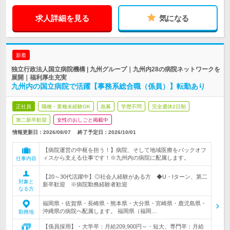
求人詳細を見る
気になる
新着
独立行政法人国立病院機構 | 九州グループ｜九州内28の病院ネットワークを
展開｜福利厚生充実
九州内の国立病院で活躍【事務系総合職（係員）】転勤あり
正社員
職種・業種未経験OK
急募
学歴不問
完全週休2日制
第二新卒歓迎
女性のおしごと掲載中
情報更新日：2026/08/07
終了予定日：
2026/10/01
【病院運営の中枢を担う！】病院、そして地域医療をバックオフ
ィスから支える仕事です！※九州内の病院に配属します。
仕事内容
【20～30代活躍中】◎社会人経験がある方 ◆U・Iターン、第二
対象と
新卒歓迎 ※病院勤務経験者歓迎
なる方
福岡県・佐賀県・長崎県・熊本県・大分県・宮崎県・鹿児島県・
沖縄県の病院へ配属します。 福岡県（福岡…
勤務地
【係員採用】・大学卒：月給209,900円～・短大、専門卒：月給