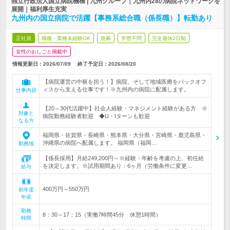
独立行政法人国立病院機構 | 九州グループ｜九州内28の病院ネットワークを
展開｜福利厚生充実
九州内の国立病院で活躍【事務系総合職（係長職）】転勤あり
正社員
職種・業種未経験OK
急募
学歴不問
完全週休2日制
女性のおしごと掲載中
情報更新日：2026/07/09
終了予定日：
2026/08/20
【病院運営の中枢を担う！】病院、そして地域医療をバックオフ
ィスから支える仕事です！※九州内の病院に配属します。
仕事内容
【20～30代活躍中】社会人経験・マネジメント経験がある方 ※
対象と
病院勤務経験者歓迎 ◆U・Iターンも歓迎
なる方
福岡県・佐賀県・長崎県・熊本県・大分県・宮崎県・鹿児島県・
沖縄県の病院へ配属します。 福岡県（福岡…
勤務地
【係長採用】月給249,200円～※経験・年齢を考慮の上、初任給
を決定します。※試用期間あり：6ヶ月（労働条件に変更…
給与
400万円～550万円
初年度
年収
勤務
8：30～17：15（実働7時間45分 休憩1時間）
時間