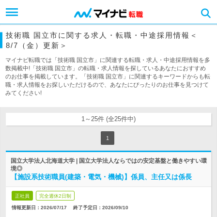
技術職 国立市に関する求人・転職・中途採用情報＜
8/7（金）更新＞
マイナビ転職では「技術職 国立市」に関連する転職・求人・中途採用情報を多
数掲載中!「技術職 国立市」の転職・求人情報を探しているあなたにおすすめ
のお仕事を掲載しています。「技術職 国立市」に関連するキーワードからも転
職・求人情報をお探しいただけるので、あなたにぴったりのお仕事を見つけて
みてください!
1～25件 (全25件中)
1
国立大学法人北海道大学 | 国立大学法人ならではの安定基盤と働きやすい環
境◎
【施設系技術職員(建築・電気・機械)】係員、主任又は係長
正社員
完全週休2日制
情報更新日：2026/07/17
終了予定日：
2026/09/10