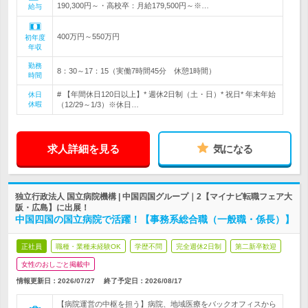
190,300円～・高校卒：月給179,500円～※…
給与
400万円～550万円
初年度
年収
勤務
8：30～17：15（実働7時間45分 休憩1時間）
時間
# 【年間休日120日以上】* 週休2日制（土・日）* 祝日* 年末年始
休日
休暇
（12/29～1/3）※休日…
求人詳細を見る
気になる
独立行政法人 国立病院機構 | 中国四国グループ｜2【マイナビ転職フェア大
阪・広島】に出展！
中国四国の国立病院で活躍！【事務系総合職（一般職・係長）】
正社員
職種・業種未経験OK
学歴不問
完全週休2日制
第二新卒歓迎
女性のおしごと掲載中
情報更新日：2026/07/27
終了予定日：
2026/08/17
【病院運営の中枢を担う】病院、地域医療をバックオフィスから