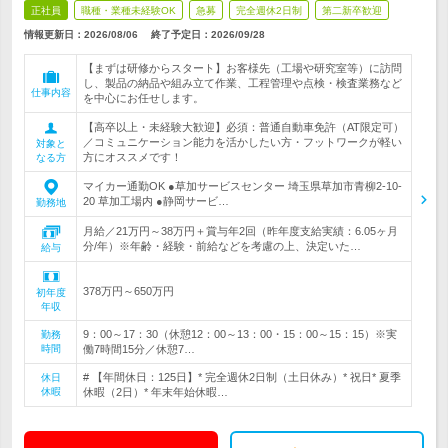
正社員
職種・業種未経験OK
急募
完全週休2日制
第二新卒歓迎
情報更新日：2026/08/06
終了予定日：
2026/09/28
【まずは研修からスタート】お客様先（工場や研究室等）に訪問
し、製品の納品や組み立て作業、工程管理や点検・検査業務など
仕事内容
を中心にお任せします。
【高卒以上・未経験大歓迎】必須：普通自動車免許（AT限定可）
／コミュニケーション能力を活かしたい方・フットワークが軽い
対象と
方にオススメです！
なる方
マイカー通勤OK ●草加サービスセンター 埼玉県草加市青柳2-10-
20 草加工場内 ●静岡サービ…
勤務地
月給／21万円～38万円＋賞与年2回（昨年度支給実績：6.05ヶ月
分/年）※年齢・経験・前給などを考慮の上、決定いた…
給与
378万円～650万円
初年度
年収
9：00～17：30（休憩12：00～13：00・15：00～15：15）※実
勤務
時間
働7時間15分／休憩7…
# 【年間休日：125日】* 完全週休2日制（土日休み）* 祝日* 夏季
休日
休暇
休暇（2日）* 年末年始休暇…