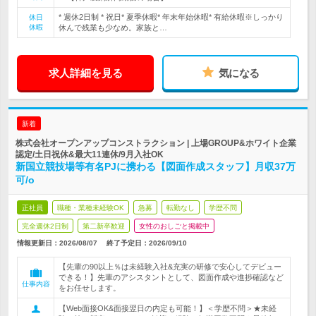
* 週休2日制 * 祝日* 夏季休暇* 年末年始休暇* 有給休暇※しっかり
休日
休暇
休んで残業も少なめ。家族と…
求人詳細を見る
気になる
新着
株式会社オープンアップコンストラクション | 上場GROUP&ホワイト企業
認定/土日祝休&最大11連休/9月入社OK
新国立競技場等有名PJに携わる【図面作成スタッフ】月収37万
可/o
正社員
職種・業種未経験OK
急募
転勤なし
学歴不問
完全週休2日制
第二新卒歓迎
女性のおしごと掲載中
情報更新日：2026/08/07
終了予定日：
2026/09/10
【先輩の90以上％は未経験入社&充実の研修で安心してデビュー
できる！】先輩のアシスタントとして、図面作成や進捗確認など
仕事内容
をお任せします。
【Web面接OK&面接翌日の内定も可能！】＜学歴不問＞★未経