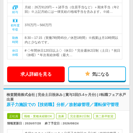
月給：26万9120円～＋諸手当（住居手当など）＋期末手当（年2
回）※上記月給には一律支給の地域手当を含みます。※経…
給与
370万円～560万円
初年度
年収
8:30～17:15（実働7時間45分／休憩1時間）※残業は月10時間以
勤務
時間
内と少なめです。
# ◇年間休日120日以上◇《休日》* 完全週休2日制（土日）* 祝日
休日
休暇
《休暇》* 年次有給休暇（最大…
求人詳細を見る
気になる
検査開発株式会社 | 完全土日祝休み | 賞与3回(5.4ヶ月分) | #転職フェア水戸
出展
原子力施設での【技術職】分析／放射線管理／運転保守管理
正社員
職種・業種未経験OK
急募
完全週休2日制
第二新卒歓迎
情報更新日：2026/07/28
終了予定日：
2026/08/24