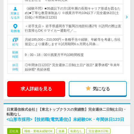
《経験不問》■35歳以下の方(若年層の長期キャリア形成を図るた
め)■丁寧な教育体制あり ※残業月平均10h以下 / 完全週休2日(土
対象と
日祝) / 年間休日123日
なる方
＜岩手支店＞ 岩手県盛岡市下飯岡21地割61番2号 ※訪問の際は直
行直帰もOK ※マイカー通勤可／…
勤務地
月給185,000～210,000円＋各種手当※経験、年齢等を考慮し当社
規定により優遇します※試用期間6ヵ月間も同条…
給与
勤務
9：00～18：00※残業月平均10時間程度
時間
◎年間休日123日* 完全週休二日制(土日)* 祝日* 夏季休暇* 年末年
休日
休暇
始休暇* 有給休暇
求人詳細を見る
気になる
日東通信株式会社 | 【東北トップクラスの実績数】完全週休二日制(土日)・
転勤なし
<山形市採用>【技術職(電気通信)】未経験OK・年間休日123日
正社員
職種・業種未経験OK
急募
転勤なし
完全週休2日制