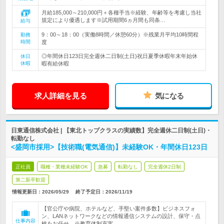
月給185,000～210,000円＋各種手当※経験、年齢等を考慮し当社
規定により優遇します※試用期間6ヵ月間も同条…
給与
9：00～18：00（実働8時間／休憩60分）※残業月平均10時間程
勤務
時間
度
◎年間休日123日完全週休二日制(土日)祝日夏季休暇年末年始休
休日
休暇
暇有給休暇
求人詳細を見る
気になる
日東通信株式会社 | 【東北トップクラスの実績数】完全週休二日制(土日)・
転勤なし
<盛岡市採用>【技術職(電気通信)】未経験OK・年間休日123日
正社員
職種・業種未経験OK
急募
転勤なし
完全週休2日制
第二新卒歓迎
情報更新日：2026/05/29
終了予定日：
2026/11/19
【官公庁や病院、ホテルなど、手堅い案件多数】ビジネスフォ
ン、LANネットワークなどの情報通信システムの設計、保守・点
仕事内容
検をお任せ ※教育体制充実