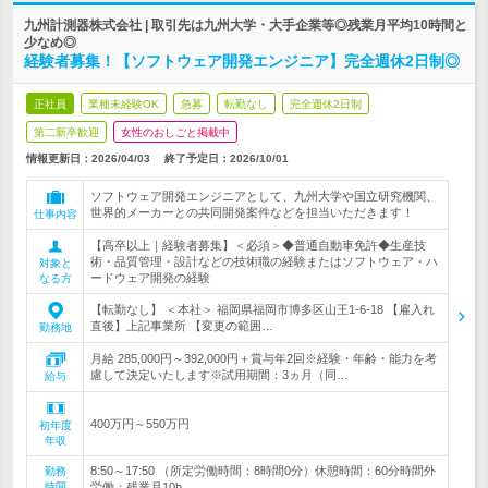
九州計測器株式会社 | 取引先は九州大学・大手企業等◎残業月平均10時間と
少なめ◎
経験者募集！【ソフトウェア開発エンジニア】完全週休2日制◎
正社員
業種未経験OK
急募
転勤なし
完全週休2日制
第二新卒歓迎
女性のおしごと掲載中
情報更新日：2026/04/03
終了予定日：
2026/10/01
ソフトウェア開発エンジニアとして、九州大学や国立研究機関、
世界的メーカーとの共同開発案件などを担当いただきます！
仕事内容
【高卒以上｜経験者募集】＜必須＞◆普通自動車免許◆生産技
術・品質管理・設計などの技術職の経験またはソフトウェア・ハ
対象と
ードウェア開発の経験
なる方
【転勤なし】 ＜本社＞ 福岡県福岡市博多区山王1-6-18 【雇入れ
直後】上記事業所 【変更の範囲…
勤務地
月給 285,000円～392,000円＋賞与年2回※経験・年齢・能力を考
慮して決定いたします※試用期間：3ヵ月（同…
給与
400万円～550万円
初年度
年収
8:50～17:50 （所定労働時間：8時間0分）休憩時間：60分時間外
勤務
時間
労働：残業月10h