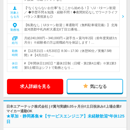
【“なくならないお仕事”をここから始める！】＼U・Iターン歓迎
／ ◆学歴不問＆知識・経験不問！◆夜間対応なしでワークライフ
対象と
バランス重視派も◎
なる方
【転勤なし｜UIターン歓迎｜車通勤可（無料駐車場完備）】 北海
道河西郡中札内村大通北6丁目11番地…
勤務地
月給240,000円～340,000円＋諸手当＋賞与年2回（前年度実績3カ
月分）※経験者の方は前職給与を保証します！…
給与
# 【12月21日～4月20日】8:30～17:30（休憩90分／実働7.5時
勤務
時間
間）# 【4月21日～…
# 【年間休日118日】* 週休2日制（日曜・第2第4土曜）※第1第3
休日
休暇
第5土曜日はシフトで勤務となり…
求人詳細を見る
気になる
日本エアーテック株式会社 | #賞与実績6.05ヶ月分#土日祝休み#上場企業#
マイカー通勤OK
★草加・静岡募集★【サービスエンジニア】未経験歓迎*年休125
日