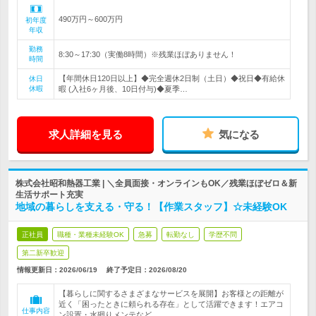
490万円～600万円
初年度
年収
勤務
8:30～17:30（実働8時間）※残業ほぼありません！
時間
【年間休日120日以上】◆完全週休2日制（土日）◆祝日◆有給休
休日
休暇
暇 (入社6ヶ月後、10日付与)◆夏季…
求人詳細を見る
気になる
株式会社昭和熱器工業 | ＼全員面接・オンラインもOK／残業ほぼゼロ＆新
生活サポート充実
地域の暮らしを支える・守る！【作業スタッフ】☆未経験OK
正社員
職種・業種未経験OK
急募
転勤なし
学歴不問
第二新卒歓迎
情報更新日：2026/06/19
終了予定日：
2026/08/20
【暮らしに関するさまざまなサービスを展開】お客様との距離が
近く「困ったときに頼られる存在」として活躍できます！エアコ
仕事内容
ン設置・水廻りメンテなど