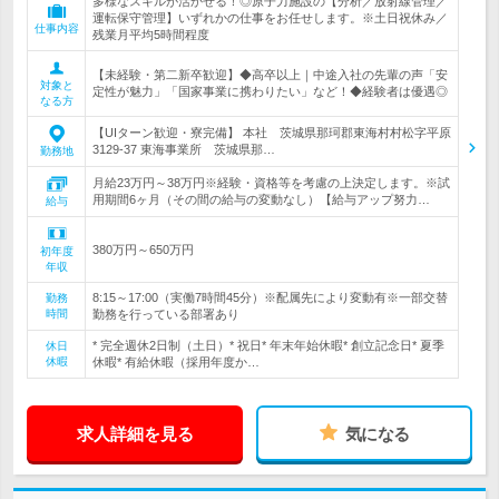
多様なスキルが活かせる！◎原子力施設の【分析／放射線管理／
運転保守管理】いずれかの仕事をお任せします。※土日祝休み／
仕事内容
残業月平均5時間程度
【未経験・第二新卒歓迎】◆高卒以上｜中途入社の先輩の声「安
対象と
定性が魅力」「国家事業に携わりたい」など！◆経験者は優遇◎
なる方
【UIターン歓迎・寮完備】 本社 茨城県那珂郡東海村村松字平原
3129-37 東海事業所 茨城県那…
勤務地
月給23万円～38万円※経験・資格等を考慮の上決定します。※試
用期間6ヶ月（その間の給与の変動なし）【給与アップ努力…
給与
380万円～650万円
初年度
年収
8:15～17:00（実働7時間45分）※配属先により変動有※一部交替
勤務
時間
勤務を行っている部署あり
* 完全週休2日制（土日）* 祝日* 年末年始休暇* 創立記念日* 夏季
休日
休暇
休暇* 有給休暇（採用年度か…
求人詳細を見る
気になる