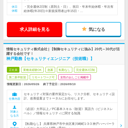
・完全週休2日制（原則土・日）、祝日・年末年始休暇・年次有
休日
休暇
給休暇(年20日)※新規採用者は年15日・…
求人詳細を見る
気になる
情報セキュリティ株式会社 | 【制御セキュリティに強み】20代～30代が活
躍する会社です！
神戸勤務【セキュリティエンジニア（技術職）】
正社員
業種未経験OK
急募
転勤なし
完全週休2日制
第二新卒歓迎
リモートワーク可
女性のおしごと掲載中
情報更新日：2026/05/26
終了予定日：
2026/09/10
セキュリティ対策の要件策定から、リスク分析、セキュリティ設
計、改善提案までトータルにお任せします。
仕事内容
《必須》大卒以上／PC基本スキル《歓迎》英語力（ビジネスレ
対象と
ベル）／情報セキュリティに関する知識
なる方
【転勤なし】 兵庫県神戸市中央区東川崎町1-3-3 神戸ハーバーラ