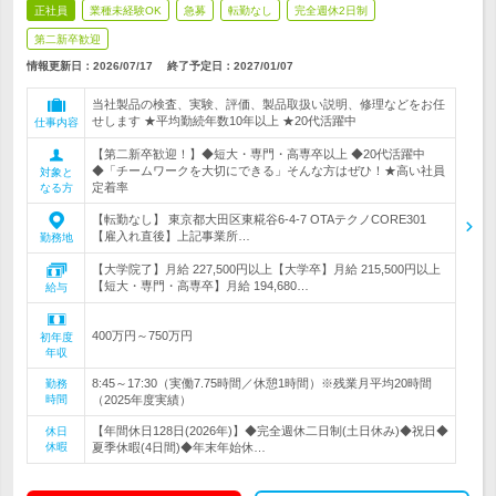
正社員
業種未経験OK
急募
転勤なし
完全週休2日制
第二新卒歓迎
情報更新日：2026/07/17
終了予定日：
2027/01/07
当社製品の検査、実験、評価、製品取扱い説明、修理などをお任
せします ★平均勤続年数10年以上 ★20代活躍中
仕事内容
【第二新卒歓迎！】◆短大・専門・高専卒以上 ◆20代活躍中
◆「チームワークを大切にできる」そんな方はぜひ！★高い社員
対象と
定着率
なる方
【転勤なし】 東京都大田区東糀谷6-4-7 OTAテクノCORE301
【雇入れ直後】上記事業所…
勤務地
【大学院了】月給 227,500円以上【大学卒】月給 215,500円以上
【短大・専門・高専卒】月給 194,680…
給与
400万円～750万円
初年度
年収
8:45～17:30（実働7.75時間／休憩1時間）※残業月平均20時間
勤務
時間
（2025年度実績）
【年間休日128日(2026年)】◆完全週休二日制(土日休み)◆祝日◆
休日
休暇
夏季休暇(4日間)◆年末年始休…