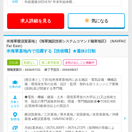
休暇
年経過後10日付与* 年末年始休暇…
求人詳細を見る
気になる
米海軍横須賀基地 | 《海軍施設技術システムコマンド極東地区》（NAVFAC
Far East）
米海軍基地内で活躍する【技術職】★週休2日制
正社員
転勤なし
第二新卒歓迎
女性のおしごと掲載中
情報更新日：2026/07/31
終了予定日：
2026/08/27
[発注者として担当]米海軍基地内にある施設・電気設備・機械設
備・環境保全等の企画・設計・監理・契約を担うエンジニア業務
仕事内容
(技師)及び関連する専門職
◆電気・機械・建築・土木・環境系専攻の大卒以上(又は技術士
等、指定の専門資格所持者)、関連・専門職経験者◆TOEIC400
対象と
点/英検準2級相当以上の英語力
なる方
横須賀基地／三沢基地／厚木基地／岩国基地／佐世保基地／沖縄
基地 ●横須賀基地（NAVFAC本部）／…
勤務地
月給(基本給)／26万5,300円～39万4,272円（採用時の等級によ