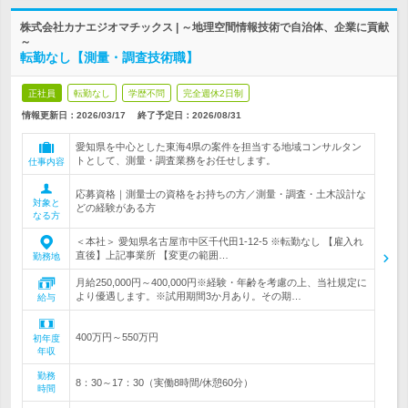
株式会社カナエジオマチックス | ～地理空間情報技術で自治体、企業に貢献
～
転勤なし【測量・調査技術職】
正社員
転勤なし
学歴不問
完全週休2日制
情報更新日：2026/03/17
終了予定日：
2026/08/31
愛知県を中心とした東海4県の案件を担当する地域コンサルタン
トとして、測量・調査業務をお任せします。
仕事内容
応募資格｜測量士の資格をお持ちの方／測量・調査・土木設計な
対象と
どの経験がある方
なる方
＜本社＞ 愛知県名古屋市中区千代田1-12-5 ※転勤なし 【雇入れ
直後】上記事業所 【変更の範囲…
勤務地
月給250,000円～400,000円※経験・年齢を考慮の上、当社規定に
より優遇します。※試用期間3か月あり。その期…
給与
400万円～550万円
初年度
年収
勤務
8：30～17：30（実働8時間/休憩60分）
時間