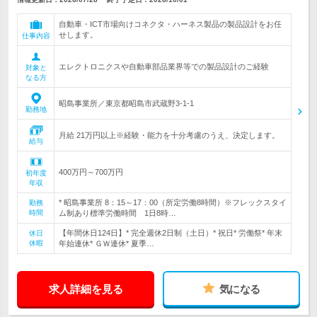
自動車・ICT市場向けコネクタ・ハーネス製品の製品設計をお任
せします。
仕事内容
エレクトロニクスや自動車部品業界等での製品設計のご経験
対象と
なる方
昭島事業所／東京都昭島市武蔵野3-1-1
勤務地
月給 21万円以上※経験・能力を十分考慮のうえ、決定します。
給与
400万円～700万円
初年度
年収
* 昭島事業所 8：15～17：00（所定労働8時間）※フレックスタイ
勤務
時間
ム制あり標準労働時間 1日8時…
【年間休日124日】* 完全週休2日制（土日）* 祝日* 労働祭* 年末
休日
休暇
年始連休* ＧＷ連休* 夏季…
求人詳細を見る
気になる