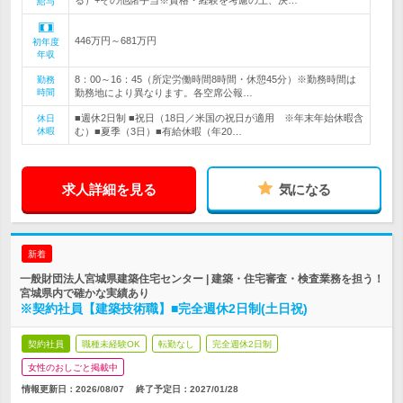
る）+その他諸手当※資格・経験を考慮の上、決…
給与
446万円～681万円
初年度
年収
8：00～16：45（所定労働時間8時間・休憩45分）※勤務時間は
勤務
時間
勤務地により異なります。各空席公報…
■週休2日制 ■祝日（18日／米国の祝日が適用 ※年末年始休暇含
休日
休暇
む）■夏季（3日）■有給休暇（年20…
求人詳細を見る
気になる
新着
一般財団法人宮城県建築住宅センター | 建築・住宅審査・検査業務を担う！
宮城県内で確かな実績あり
※契約社員【建築技術職】■完全週休2日制(土日祝)
契約社員
職種未経験OK
転勤なし
完全週休2日制
女性のおしごと掲載中
情報更新日：2026/08/07
終了予定日：
2027/01/28