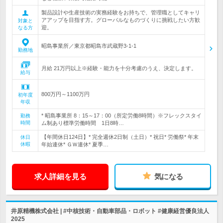
製品設計や生産技術の実務経験をお持ちで、管理職としてキャリ
アアップを目指す方。グローバルなものづくりに挑戦したい方歓
対象と
迎。
なる方
昭島事業所／東京都昭島市武蔵野3-1-1
勤務地
月給 21万円以上※経験・能力を十分考慮のうえ、決定します。
給与
800万円～1100万円
初年度
年収
* 昭島事業所 8：15～17：00（所定労働8時間）※フレックスタイ
勤務
時間
ム制あり標準労働時間 1日8時…
【年間休日124日】* 完全週休2日制（土日）* 祝日* 労働祭* 年末
休日
休暇
年始連休* ＧＷ連休* 夏季…
求人詳細を見る
気になる
井原精機株式会社 | #中核技術・自動車部品・ロボット #健康経営優良法人
2025