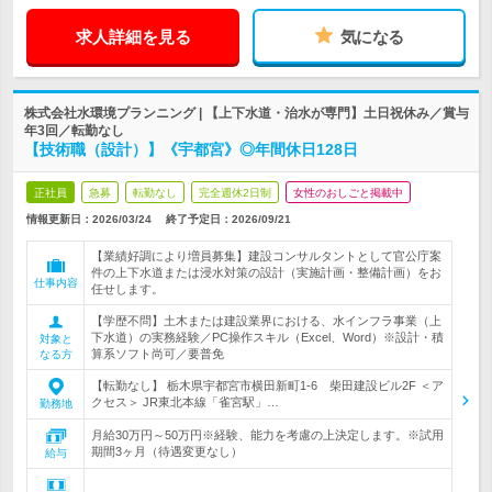
求人詳細を見る
気になる
株式会社水環境プランニング | 【上下水道・治水が専門】土日祝休み／賞与
年3回／転勤なし
【技術職（設計）】《宇都宮》◎年間休日128日
正社員
急募
転勤なし
完全週休2日制
女性のおしごと掲載中
情報更新日：2026/03/24
終了予定日：
2026/09/21
【業績好調により増員募集】建設コンサルタントとして官公庁案
件の上下水道または浸水対策の設計（実施計画・整備計画）をお
仕事内容
任せします。
【学歴不問】土木または建設業界における、水インフラ事業（上
下水道）の実務経験／PC操作スキル（Excel、Word）※設計・積
対象と
算系ソフト尚可／要普免
なる方
【転勤なし】 栃木県宇都宮市横田新町1-6 柴田建設ビル2F ＜ア
クセス＞ JR東北本線「雀宮駅」…
勤務地
月給30万円～50万円※経験、能力を考慮の上決定します。※試用
期間3ヶ月（待遇変更なし）
給与