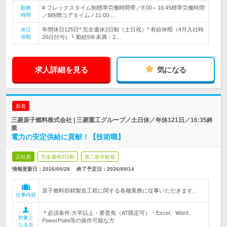
# フレックスタイム制標準労働時間帯／8:00～16:45標準労働時間
勤務
時間
／8時間コアタイム／11:00…
年間休日125日* 完全週休2日制（土日祝）* 有給休暇（4月入社時
休日
休暇
20日付与）└ 勤続5年未満：2…
求人詳細を見る
気になる
新着
三菱原子燃料株式会社 | 三菱重工グループ／土日休／年休121日／16:35終
業
電力の安定供給に貢献！【技術職】
正社員
完全週休2日制
第二新卒歓迎
情報更新日：2026/05/28
終了予定日：
2026/09/14
原子燃料部材製造工程に関する各種業務に従事いただきます。
仕事内容
＊必須条件:大卒以上・要普免（AT限定可）・Excel、Word、
対象と
PowerPoint等の操作可能な方
なる方