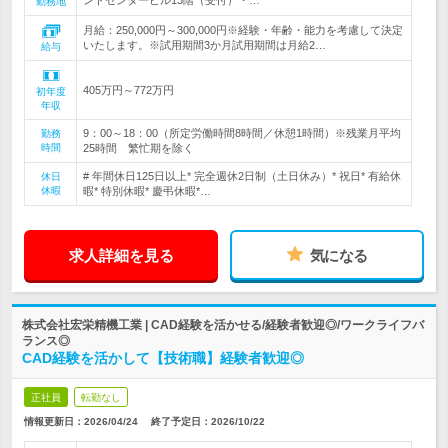
ンドセンタービル13階（受付）・…
勤務地
月給：250,000円～300,000円※経験・年齢・能力を考慮して決定
いたします。※試用期間3か月試用期間は月給2…
給与
405万円～772万円
初年度
年収
9：00～18：00（所定労働時間8時間／休憩1時間）※残業月平均
勤務
時間
25時間 繁忙期を除く
# 年間休日125日以上* 完全週休2日制（土日休み）* 祝日* 有給休
休日
休暇
暇* 特別休暇* 慶弔休暇*…
求人詳細を見る
気になる
株式会社宏栄精機工業 | CAD経験を活かせる/経験者歓迎◎/ワークライフバ
ランス◎
CAD経験を活かして【技術職】経験者歓迎◎
正社員
転勤なし
情報更新日：2026/04/24
終了予定日：
2026/10/22