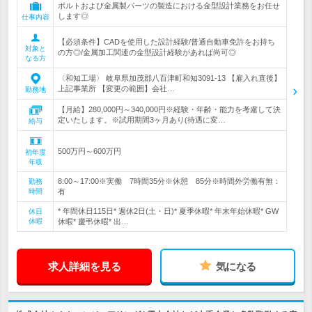
ボルトおよび金属製パーツの製造における金型設計業務をお任せ
します◎
仕事内容
【必須条件】CADを使用した設計経験/普通自動車免許をお持ち
対象と
の方◎/金属加工関連の金型設計経験があれば尚可◎
なる方
〈和知工場〉 岐阜県加茂郡八百津町和知3091-13 【雇入れ直後】
上記事業所 【変更の範囲】会社…
勤務地
【月給】280,000円～340,000円※経験・年齢・能力を考慮して決
定いたします。※試用期間3ヶ月あり(待遇に変…
給与
500万円～600万円
初年度
年収
8:00～17:00※実働 7時間35分※休憩 85分※時間外労働有無：
勤務
時間
有
* 年間休日115日* 週休2日(土・日)* 夏季休暇* 年末年始休暇* GW
休日
休暇
休暇* 慶弔休暇* 出…
求人詳細を見る
気になる