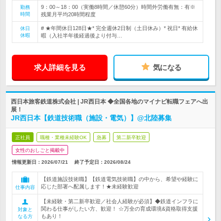
9：00～18：00（実働8時間／休憩60分）時間外労働有無：有※
勤務
時間
残業月平均20時間程度
# ★年間休日128日★* 完全週休2日制（土日休み）* 祝日* 有給休
休日
休暇
暇（入社半年後経過後より付与…
求人詳細を見る
気になる
西日本旅客鉄道株式会社 | JR西日本 ◆全国各地のマイナビ転職フェアへ出
展！
JR西日本【鉄道技術職（施設・電気）】@北陸募集
正社員
職種・業種未経験OK
急募
第二新卒歓迎
女性のおしごと掲載中
情報更新日：2026/07/21
終了予定日：
2026/08/24
【鉄道施設技術職】【鉄道電気技術職】の中から、希望や経験に
応じた部署へ配属します！★未経験歓迎
仕事内容
【未経験・第二新卒歓迎／社会人経験が必須】◆鉄道インフラに
関わる仕事がしたい方、歓迎！ ☆万全の育成環境&資格取得支援
対象と
もあり！
なる方