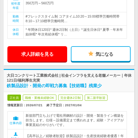
350万円～560万円
初年度
年収
#フレックスタイム制 コアタイム10:20～15:00標準労働時間帯
勤務
時間
8:10～17:10標準労働時間…
* 年間休日120日* 週休2日制（土日）* 誕生日休日* 夏季・年末年
休日
休暇
始休暇* 年次有給休暇* リ…
求人詳細を見る
気になる
大日コンクリート工業株式会社 | 社会インフラを支える老舗メーカー｜年休
121日/福利厚生充実
鉄製品設計・開発の即戦力募集【技術職】残業少
正社員
職種・業種未経験OK
完全週休2日制
第二新卒歓迎
情報更新日：2026/07/21
終了予定日：
2027/01/04
新規部門立ち上げで電柱用鋼材の設計・開発・製造ライン構築を
担当します。仕様～設備選定まで携われます。経験・アイデアが
仕事内容
事業直結のやりがいです。
【高卒以上／経験者歓迎】鉄製品設計・生産技術経験者優遇！年