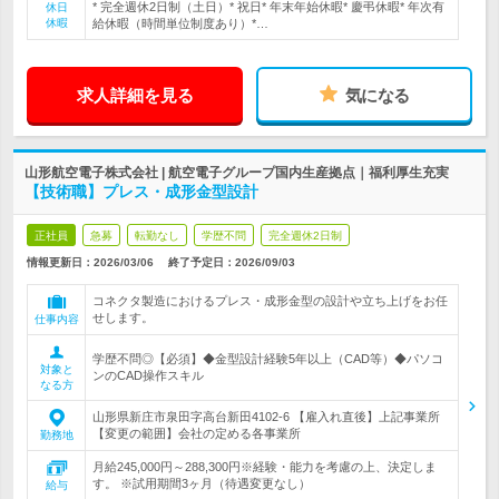
* 完全週休2日制（土日）* 祝日* 年末年始休暇* 慶弔休暇* 年次有
休日
休暇
給休暇（時間単位制度あり）*…
求人詳細を見る
気になる
山形航空電子株式会社 | 航空電子グループ国内生産拠点｜福利厚生充実
【技術職】プレス・成形金型設計
正社員
急募
転勤なし
学歴不問
完全週休2日制
情報更新日：2026/03/06
終了予定日：
2026/09/03
コネクタ製造におけるプレス・成形金型の設計や立ち上げをお任
せします。
仕事内容
学歴不問◎【必須】◆金型設計経験5年以上（CAD等）◆パソコ
対象と
ンのCAD操作スキル
なる方
山形県新庄市泉田字高台新田4102-6 【雇入れ直後】上記事業所
【変更の範囲】会社の定める各事業所
勤務地
月給245,000円～288,300円※経験・能力を考慮の上、決定しま
す。 ※試用期間3ヶ月（待遇変更なし）
給与