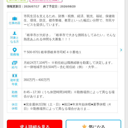
情報更新日：2026/07/17
終了予定日：
2026/08/20
市民生活を支えるため、財務・税務、経済、観光、福祉、保健衛
生、環境、防災、都市整備、教育といった幅広い分野で、市民サ
仕事内容
ービスを提供しています。
「岐阜市が大好き」 「岐阜市で大きな挑戦をしてみたい」そんな
対象と
熱意あふれる仲間を大募集！！！
なる方
〒500-8701 岐阜県岐阜市司町４０番地１
勤務地
月給24万7,104円～ ※初任給は職務経験を勘案して決定します。
※一律地域手当9,504円～含む初任給（例）・大学…
給与
350万円～400万円
初年度
年収
8:45～17:30（うち休憩時間1時間）※勤務場所によって異なる場
勤務
時間
合があります。
■完全週休2日制（土・日）■祝日■年末年始休暇■夏季休暇（4
休日
休暇
日）※勤務場所によって異なる場合がありま…
求人詳細を見る
気になる