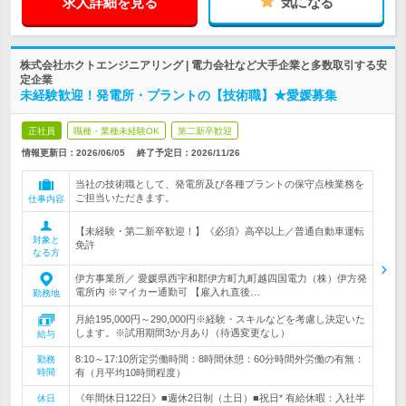
求人詳細を見る
気になる
株式会社ホクトエンジニアリング | 電力会社など大手企業と多数取引する安
定企業
未経験歓迎！発電所・プラントの【技術職】★愛媛募集
正社員
職種・業種未経験OK
第二新卒歓迎
情報更新日：2026/06/05
終了予定日：
2026/11/26
当社の技術職として、発電所及び各種プラントの保守点検業務を
ご担当いただきます。
仕事内容
【未経験・第二新卒歓迎！】《必須》高卒以上／普通自動車運転
対象と
免許
なる方
伊方事業所／ 愛媛県西宇和郡伊方町九町越四国電力（株）伊方発
電所内 ※マイカー通勤可 【雇入れ直後…
勤務地
月給195,000円～290,000円※経験・スキルなどを考慮し決定いた
します。※試用期間3か月あり（待遇変更なし）
給与
8:10～17:10所定労働時間：8時間休憩：60分時間外労働の有無：
勤務
時間
有（月平均10時間程度）
《年間休日122日》■週休2日制（土日）■祝日* 有給休暇：入社半
休日