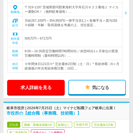
〒319-1197 茨城県那珂郡東海村大字舟石川６２２番地１ マイカ
ー通勤OK！（無料駐車場有）…
勤務地
月給267,100円～354,850円(一律手当含む)＋各種手当＋賞与2回
※経験・年齢・取得資格を考慮の上、当社規定…
給与
505万円～671万円
初年度
年収
8:00～16:35所定労働時間7時間50分／休憩45分1ヶ月単位の変形
勤務
時間
労働時間制（週40時間以内）…
※年間休日121日※* 完全週休2日制（土・日）* 有給休暇（6ヶ月
休日
休暇
経過後の年次有給休暇日数：10日…
求人詳細を見る
気になる
岐阜市役所 | 2026年7月25日（土）マイナビ転職フェア岐阜に出展！
市役所の【総合職（事務職、技術職）】
正社員
職種・業種未経験OK
転勤なし
学歴不問
完全週休2日制
第二新卒歓迎
女性のおしごと掲載中