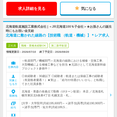
求人詳細を見る
気になる
北海道軌道施設工業株式会社 | ＜JR北海道100％子会社＞★お孫さんの誕生
時にもお祝い金支給
北海道に敷かれた線路の【技術職 （軌道・機械）】＊レア求人
正社員
職種・業種未経験OK
第二新卒歓迎
情報更新日：2026/07/10
終了予定日：
2026/08/20
＜軌道部門／機械部門＞北海道の線路における補修・交換工事、
大型機械による補修工事などを担当 ★元請けとして北海道新幹線
仕事内容
プロジェクト参画中！
◎未経験者：30歳以下 ◎経験者：軌道または保線工事の経験者
（有資格者優遇！）★実は…「給与や待遇がいいから」と転職し
対象と
てきた社員多数！
なる方
北海道・青森の各拠点で勤務（UIターン歓迎） 本店 ／北海道札
幌市東区北6条東4丁目 札幌支店・札…
勤務地
[大学・大学院卒]月給195,600円～＋諸手当[高専]月給190,900円～
＋諸手当[専門・短大卒]月給189,5…
給与