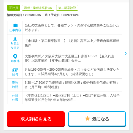
正社員
職種・業種未経験OK
第二新卒歓迎
情報更新日：2026/06/05
終了予定日：
2026/11/26
当社の技術職として、各種プラントの保守点検業務をご担当いた
だきます。
仕事内容
【未経験・第二新卒歓迎！】《必須》高卒以上／普通自動車運転
対象と
免許
なる方
大阪事業所／ 大阪府大阪市大正区三軒家西1-3-22 【雇入れ直
後】上記事業所 【変更の範囲】会社…
勤務地
月給195,000円～290,000円※経験・スキルなどを考慮し決定いた
します。※試用期間3か月あり（待遇変更なし）
給与
8:30～17:30所定労働時間：8時間休憩：60分時間外労働の有無：
勤務
時間
有（月平均10時間程度）
《年間休日122日》■週休2日制（土日）■祝日* 有給休暇：入社半
休日
休暇
年経過後10日付与* 年末年始休暇…
求人詳細を見る
気になる