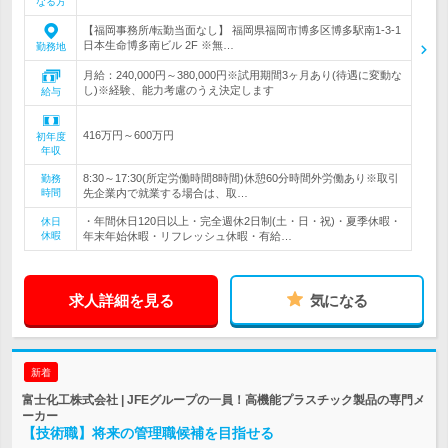
なる方
【福岡事務所/転勤当面なし】 福岡県福岡市博多区博多駅南1-3-1
日本生命博多南ビル 2F ※無…
勤務地
月給：240,000円～380,000円※試用期間3ヶ月あり(待遇に変動な
し)※経験、能力考慮のうえ決定します
給与
416万円～600万円
初年度
年収
8:30～17:30(所定労働時間8時間)休憩60分時間外労働あり※取引
勤務
時間
先企業内で就業する場合は、取…
・年間休日120日以上・完全週休2日制(土・日・祝)・夏季休暇・
休日
休暇
年末年始休暇・リフレッシュ休暇・有給…
求人詳細を見る
気になる
新着
富士化工株式会社 | JFEグループの一員！高機能プラスチック製品の専門メ
ーカー
【技術職】将来の管理職候補を目指せる