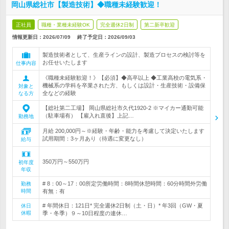
岡山県総社市【製造技術】◆職種未経験歓迎！
正社員
職種・業種未経験OK
完全週休2日制
第二新卒歓迎
情報更新日：2026/07/09
終了予定日：
2026/09/03
製造技術者として、生産ラインの設計、製造プロセスの検討等を
お任せいたします
仕事内容
《職種未経験歓迎！》【必須】◆高卒以上 ◆工業高校の電気系・
機械系の学科を卒業された方、もしくは設計・生産技術・設備保
対象と
全などの経験
なる方
【総社第二工場】 岡山県総社市久代1920-2 ※マイカー通勤可能
（駐車場有） 【雇入れ直後】上記…
勤務地
月給 200,000円～※経験・年齢・能力を考慮して決定いたします
試用期間：3ヶ月あり（待遇に変更なし）
給与
350万円～550万円
初年度
年収
# 8：00～17：00所定労働時間：8時間休憩時間：60分時間外労働
勤務
時間
有無：有
# 年間休日：121日* 完全週休2日制（土・日）* 年3回（GW・夏
休日
休暇
季・冬季）９～10日程度の連休…