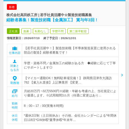
新着
株式会社高田鉄工所 | 若手社員活躍中☆製造技術職募集
経験者募集！製造技術職【金属加工】 賞与年3回！
正社員
急募
転勤なし
学歴不問
第二新卒歓迎
情報更新日：2026/07/10
終了予定日：
2026/12/31
【若手社員活躍中！】製造技術職【半導体製造装置に使用される
部品の製造】経験者募集です！
仕事内容
学歴・資格不問／金属加工の経験がある方 ◆経験に応じて丁寧
対象と
にサポートします◎
なる方
【マイカー通勤OK！無料駐車場完備！】 静岡県沼津市大諏訪
782 【雇入れ直後】上記事業所 【変更…
勤務地
月給20万円 ~32万5500円※経験・年齢を考慮の上、当社規定によ
り優遇します。※試用期間3カ月（待遇に変更はあり…
給与
勤務
8：00～17：00(実働８時間)
時間
*週休2日制（土日祝休み）その他、会社カレンダーによる*年間休
休日
休暇
日118日*GW休暇*夏季休暇*年末年…