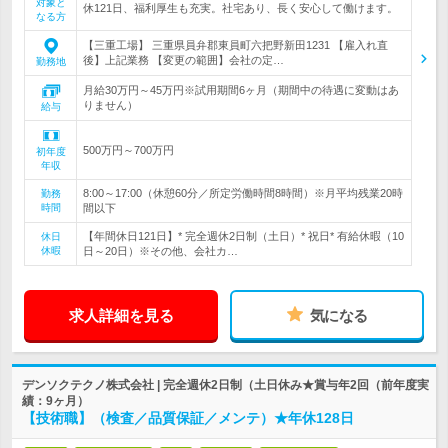
対象と
休121日、福利厚生も充実。社宅あり、長く安心して働けます。
なる方
【三重工場】 三重県員弁郡東員町六把野新田1231 【雇入れ直
後】上記業務 【変更の範囲】会社の定…
勤務地
月給30万円～45万円※試用期間6ヶ月（期間中の待遇に変動はあ
りません）
給与
500万円～700万円
初年度
年収
8:00～17:00（休憩60分／所定労働時間8時間）※月平均残業20時
勤務
時間
間以下
【年間休日121日】* 完全週休2日制（土日）* 祝日* 有給休暇（10
休日
休暇
日～20日）※その他、会社カ…
求人詳細を見る
気になる
デンソクテクノ株式会社 | 完全週休2日制（土日休み★賞与年2回（前年度実
績：9ヶ月）
【技術職】（検査／品質保証／メンテ）★年休128日