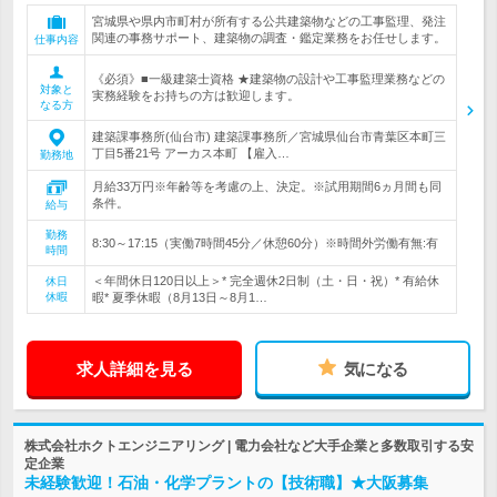
宮城県や県内市町村が所有する公共建築物などの工事監理、発注
関連の事務サポート、建築物の調査・鑑定業務をお任せします。
仕事内容
《必須》■一級建築士資格 ★建築物の設計や工事監理業務などの
対象と
実務経験をお持ちの方は歓迎します。
なる方
建築課事務所(仙台市) 建築課事務所／宮城県仙台市青葉区本町三
丁目5番21号 アーカス本町 【雇入…
勤務地
月給33万円※年齢等を考慮の上、決定。※試用期間6ヵ月間も同
条件。
給与
勤務
8:30～17:15（実働7時間45分／休憩60分）※時間外労働有無:有
時間
＜年間休日120日以上＞* 完全週休2日制（土・日・祝）* 有給休
休日
休暇
暇* 夏季休暇（8月13日～8月1…
求人詳細を見る
気になる
株式会社ホクトエンジニアリング | 電力会社など大手企業と多数取引する安
定企業
未経験歓迎！石油・化学プラントの【技術職】★大阪募集