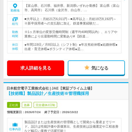
【富山県、石川県、福井県、新潟県いずれか勤務】 富山県（富山
市、高岡市） 石川県（金沢市、白山市、…
勤務地
■大卒以上：月給21万6,011円～■高卒以上：月給19万8,192円～
※新卒採用者への支払額に加え、鉄道事業経験だ…
給与
※1ヶ月単位の変形労働時間制（週平均40時間以内）、エリアや
勤務
時間
業務により出退勤時間に変動あり# 【鉄道…
●年間119日／月8日以上（シフト制）●年次有給休暇●結婚休暇●
休日
休暇
出産・育児休暇●ボランティア休暇●忌…
求人詳細を見る
気になる
日本航空電子工業株式会社 | JAE【東証プライム上場】
【技術職】製品設計／生産技術※管理職採用
正社員
急募
完全週休2日制
情報更新日：2026/07/24
終了予定日：
2026/10/22
製品設計または生産技術の管理職として開発から量産までリー
ド。設計は性能評価や原価算出、生産技術は設備選定や工程改善
仕事内容
など幅広い業務で活躍可能！