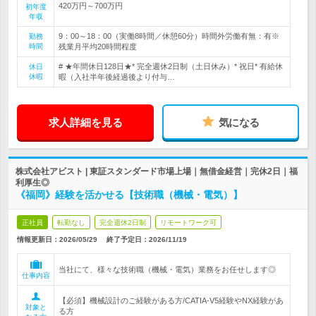
420万円～700万円
初年度
年収
9：00～18：00（実働8時間／休憩60分）時間外労働有無：有※
勤務
時間
残業月平均20時間程度
# ★年間休日128日★* 完全週休2日制（土日休み）* 祝日* 有給休
休日
休暇
暇（入社半年後経過後より付与…
求人詳細を見る
気になる
株式会社アビスト | 東証スタンダード市場上場｜無借金経営｜完休2日｜福
利厚生◎
《福岡》経験を活かせる【技術職（機械・電気）】
正社員
転勤なし
完全週休2日制
リモートワーク可
情報更新日：2026/05/29
終了予定日：
2026/11/19
当社にて、様々な技術職（機械・電気）業務をお任せします◎
仕事内容
【必須】機械設計のご経験がある方/CATIA-V5経験やNX経験があ
対象と
る方