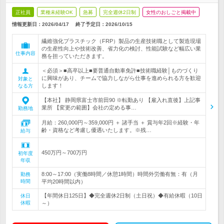
正社員
業種未経験OK
急募
完全週休2日制
女性のおしごと掲載中
情報更新日：2026/04/17
終了予定日：
2026/10/15
繊維強化プラスチック（FRP）製品の生産技術職として製造現場
の生産性向上や技術改善、省力化の検討、性能試験など幅広い業
仕事内容
務を担っていただきます。
＜必須＞■高卒以上■要普通自動車免許■技術職経験│ものづくり
に興味があり、チームで協力しながら仕事を進められる方を歓迎
対象と
します！
なる方
【本社】 静岡県富士市前田90 ※転勤あり 【雇入れ直後】上記事
業所 【変更の範囲】会社の定める事…
勤務地
月給：260,000円～359,000円 ＋ 諸手当 ＋ 賞与年2回※経験・年
齢・資格など考慮し優遇いたします。※残…
給与
450万円～700万円
初年度
年収
8:00～17:00（実働8時間／休憩1時間）時間外労働有無：有（月
勤務
時間
平均20時間以内）
【年間休日125日】◆完全週休2日制（土日祝）◆有給休暇（10日
休日
休暇
～）