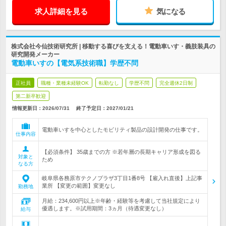
求人詳細を見る
気になる
株式会社今仙技術研究所 | 移動する喜びを支える！電動車いす・義肢装具の
研究開発メーカー
電動車いすの【電気系技術職】学歴不問
正社員
職種・業種未経験OK
転勤なし
学歴不問
完全週休2日制
第二新卒歓迎
情報更新日：2026/07/31
終了予定日：
2027/01/21
電動車いすを中心としたモビリティ製品の設計開発の仕事です。
仕事内容
【必須条件】 35歳までの方 ※若年層の長期キャリア形成を図る
対象と
ため
なる方
岐阜県各務原市テクノプラザ3丁目1番8号 【雇入れ直後】上記事
業所 【変更の範囲】変更なし
勤務地
月給：234,600円以上※年齢・経験等を考慮して当社規定により
優遇します。※試用期間：3ヵ月（待遇変更なし）
給与