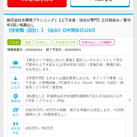
株式会社水環境プランニング | 【上下水道・治水が専門】土日祝休み／賞与
年3回／転勤なし
【技術職（設計）】《仙台》◎年間休日128日
正社員
急募
転勤なし
完全週休2日制
女性のおしごと掲載中
情報更新日：2026/03/24
終了予定日：
2026/09/21
【東北エリア強化に向けた募集】建設コンサルタントとして官公
庁案件の上下水道または浸水対策の設計（実施計画・整備計画）
仕事内容
をお任せします。
【学歴不問】土木または建設業界における、水インフラ事業（上
下水道）の実務経験／PC操作スキル（Excel、Word）※設計・積
対象と
算系ソフト尚可／要普免
なる方
【転勤なし】 宮城県仙台市宮城野区榴岡5丁目1-23 仙台Kビル7F
C号室 ＜アクセス＞ JR仙…
勤務地
月給30万円～50万円※経験、能力を考慮の上決定します。※試用
期間3ヶ月（待遇変更なし）
給与
420万円～700万円
初年度
年収