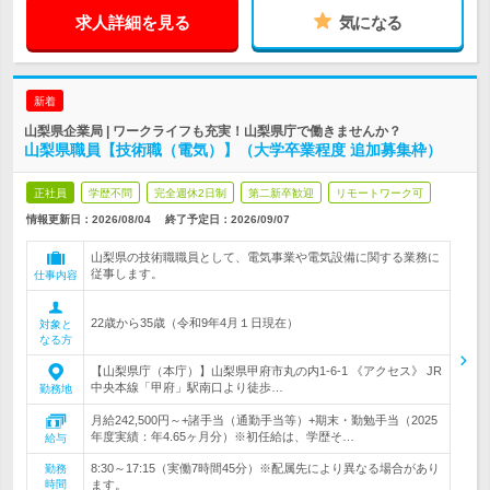
求人詳細を見る
気になる
新着
山梨県企業局 | ワークライフも充実！山梨県庁で働きませんか？
山梨県職員【技術職（電気）】（大学卒業程度 追加募集枠）
正社員
学歴不問
完全週休2日制
第二新卒歓迎
リモートワーク可
情報更新日：2026/08/04
終了予定日：
2026/09/07
山梨県の技術職職員として、電気事業や電気設備に関する業務に
従事します。
仕事内容
22歳から35歳（令和9年4月１日現在）
対象と
なる方
【山梨県庁（本庁）】山梨県甲府市丸の内1-6-1 《アクセス》 JR
中央本線「甲府」駅南口より徒歩…
勤務地
月給242,500円～+諸手当（通勤手当等）+期末・勤勉手当（2025
年度実績：年4.65ヶ月分）※初任給は、学歴そ…
給与
8:30～17:15（実働7時間45分）※配属先により異なる場合があり
勤務
時間
ます。