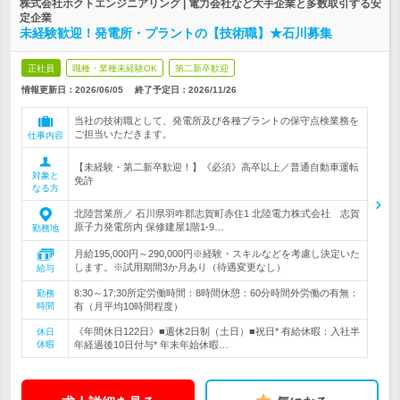
株式会社ホクトエンジニアリング | 電力会社など大手企業と多数取引する安
定企業
未経験歓迎！発電所・プラントの【技術職】★石川募集
正社員
職種・業種未経験OK
第二新卒歓迎
情報更新日：2026/06/05
終了予定日：
2026/11/26
当社の技術職として、発電所及び各種プラントの保守点検業務を
ご担当いただきます。
仕事内容
【未経験・第二新卒歓迎！】《必須》高卒以上／普通自動車運転
対象と
免許
なる方
北陸営業所／ 石川県羽咋郡志賀町赤住1 北陸電力株式会社 志賀
原子力発電所内 保修建屋1階1-9…
勤務地
月給195,000円～290,000円※経験・スキルなどを考慮し決定いた
します。※試用期間3か月あり（待遇変更なし）
給与
8:30～17:30所定労働時間：8時間休憩：60分時間外労働の有無：
勤務
時間
有（月平均10時間程度）
《年間休日122日》■週休2日制（土日）■祝日* 有給休暇：入社半
休日
休暇
年経過後10日付与* 年末年始休暇…