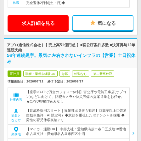
休暇
完全週休2日制(土・日)◆…
求人詳細を見る
気になる
アプロ通信株式会社 | 【 売上高51億円超 】■官公庁案件多数 ■決算賞与12年
連続支給
56年連続黒字。景気に左右されないインフラの【営業】土日祝休
み
正社員
職種・業種未経験OK
急募
転勤なし
第二新卒歓迎
情報更新日：2026/07/21
終了予定日：
2026/08/27
【座学×OJTで万全のフォロー体制】官公庁や電気工事店(サブコ
ン)などに向けて、防犯カメラや防災設備の提案営業をお任せ。
仕事内容
★既存8割/飛び込みなし
【育成枠採用スタート｜異業種出身者も歓迎】◎高卒以上◎普通
自動車免許（AT限定可）◆意欲を重視したポテンシャル採用 ◆
対象と
男性の育児休暇実績アリ
なる方
【マイカー通勤OK】 中部支社：愛知県清須市春日五反地18番地
名古屋支社：愛知県名古屋市西区中沼…
勤務地