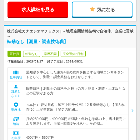
求人詳細を見る
気になる
株式会社カナエジオマチックス | ～地理空間情報技術で自治体、企業に貢献
～
転勤なし【測量・調査技術職】
正社員
転勤なし
学歴不問
完全週休2日制
情報更新日：2026/03/17
終了予定日：
2026/08/31
愛知県を中心とした東海4県の案件を担当する地域コンサルタン
トとして、測量・調査業務をお任せします。
仕事内容
応募資格｜測量士の資格をお持ちの方／測量・調査・土木設計な
対象と
どの経験がある方
なる方
＜本社＞ 愛知県名古屋市中区千代田1-12-5 ※転勤なし 【雇入れ
直後】上記事業所 【変更の範囲…
勤務地
月給250,000円～400,000円※経験・年齢を考慮の上、当社規定に
より優遇します。※試用期間3か月あり。その期…
給与
400万円～550万円
初年度