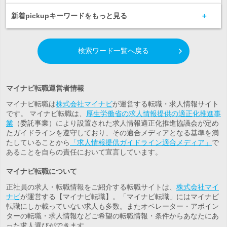
新着pickupキーワードをもっと見る
検索ワード一覧へ戻る
マイナビ転職運営者情報
マイナビ転職は
株式会社マイナビ
が運営する転職・求人情報サイト
です。 マイナビ転職は、
厚生労働省の求人情報提供の適正化推進事
業
（委託事業）により設置された求人情報適正化推進協議会が定め
たガイドラインを遵守しており、その適合メディアとなる基準を満
たしていることから
「求人情報提供ガイドライン適合メディア」
で
あることを自らの責任において宣言しています。
マイナビ転職について
正社員の求人・転職情報をご紹介する転職サイトは、
株式会社マイ
ナビ
が運営する【マイナビ転職】。「マイナビ転職」にはマイナビ
転職にしか載っていない求人も多数。また
オペレーター・アポイン
ター
の転職・求人情報などご希望の転職情報・条件からあなたにあ
った求人選びができます。