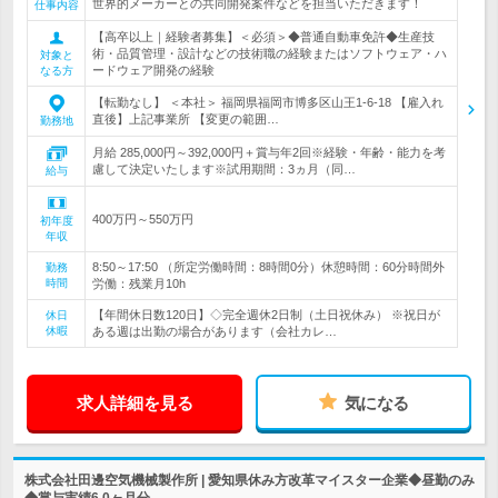
世界的メーカーとの共同開発案件などを担当いただきます！
仕事内容
【高卒以上｜経験者募集】＜必須＞◆普通自動車免許◆生産技
術・品質管理・設計などの技術職の経験またはソフトウェア・ハ
対象と
ードウェア開発の経験
なる方
【転勤なし】 ＜本社＞ 福岡県福岡市博多区山王1-6-18 【雇入れ
直後】上記事業所 【変更の範囲…
勤務地
月給 285,000円～392,000円＋賞与年2回※経験・年齢・能力を考
慮して決定いたします※試用期間：3ヵ月（同…
給与
400万円～550万円
初年度
年収
8:50～17:50 （所定労働時間：8時間0分）休憩時間：60分時間外
勤務
時間
労働：残業月10h
【年間休日数120日】◇完全週休2日制（土日祝休み） ※祝日が
休日
休暇
ある週は出勤の場合があります（会社カレ…
求人詳細を見る
気になる
株式会社田邊空気機械製作所 | 愛知県休み方改革マイスター企業◆昼勤のみ