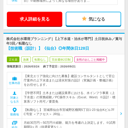
休暇
日）※勤務場所によって異なる場合がありま…
求人詳細を見る
気になる
株式会社水環境プランニング | 【上下水道・治水が専門】土日祝休み／賞与
年3回／転勤なし
【技術職（設計）】《仙台》◎年間休日128日
正社員
急募
転勤なし
完全週休2日制
女性のおしごと掲載中
情報更新日：2026/03/24
終了予定日：
2026/09/21
【東北エリア強化に向けた募集】建設コンサルタントとして官公
庁案件の上下水道または浸水対策の設計（実施計画・整備計画）
仕事内容
をお任せします。
【学歴不問】土木または建設業界における、水インフラ事業（上
下水道）の実務経験／PC操作スキル（Excel、Word）※設計・積
対象と
算系ソフト尚可／要普免
なる方
【転勤なし】 宮城県仙台市宮城野区榴岡5丁目1-23 仙台Kビル7F
C号室 ＜アクセス＞ JR仙…
勤務地
月給30万円～50万円※経験、能力を考慮の上決定します。※試用
期間3ヶ月（待遇変更なし）
給与