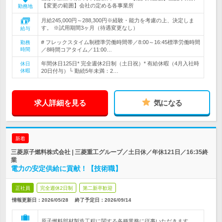
【変更の範囲】会社の定める各事業所
勤務地
月給245,000円～288,300円※経験・能力を考慮の上、決定しま
す。 ※試用期間3ヶ月（待遇変更なし）
給与
# フレックスタイム制標準労働時間帯／8:00～16:45標準労働時間
勤務
時間
／8時間コアタイム／11:00…
年間休日125日* 完全週休2日制（土日祝）* 有給休暇（4月入社時
休日
休暇
20日付与）└ 勤続5年未満：2…
求人詳細を見る
気になる
新着
三菱原子燃料株式会社 | 三菱重工グループ／土日休／年休121日／16:35終
業
電力の安定供給に貢献！【技術職】
正社員
完全週休2日制
第二新卒歓迎
情報更新日：2026/05/28
終了予定日：
2026/09/14
原子燃料部材製造工程に関する各種業務に従事いただきます。