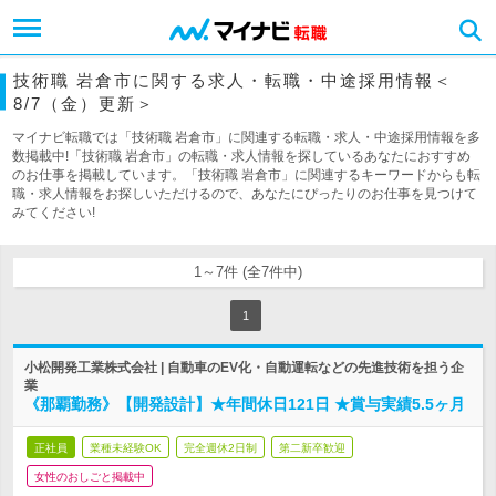
技術職 岩倉市に関する求人・転職・中途採用情報＜
8/7（金）更新＞
マイナビ転職では「技術職 岩倉市」に関連する転職・求人・中途採用情報を多
数掲載中!「技術職 岩倉市」の転職・求人情報を探しているあなたにおすすめ
のお仕事を掲載しています。「技術職 岩倉市」に関連するキーワードからも転
職・求人情報をお探しいただけるので、あなたにぴったりのお仕事を見つけて
みてください!
1～7件 (全7件中)
1
小松開発工業株式会社 | 自動車のEV化・自動運転などの先進技術を担う企
業
《那覇勤務》【開発設計】★年間休日121日 ★賞与実績5.5ヶ月
正社員
業種未経験OK
完全週休2日制
第二新卒歓迎
女性のおしごと掲載中