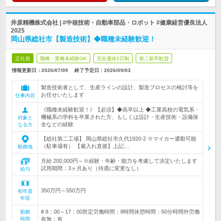
井原精機株式会社 | #中核技術・自動車部品・ロボット #健康経営優良法人
2025
岡山県総社市【製造技術】◆職種未経験歓迎！
正社員
職種・業種未経験OK
完全週休2日制
第二新卒歓迎
情報更新日：2026/07/09
終了予定日：
2026/09/03
製造技術者として、生産ラインの設計、製造プロセスの検討等を
お任せいたします
仕事内容
《職種未経験歓迎！》【必須】◆高卒以上 ◆工業高校の電気系・
機械系の学科を卒業された方、もしくは設計・生産技術・設備保
対象と
全などの経験
なる方
【総社第二工場】 岡山県総社市久代1920-2 ※マイカー通勤可能
（駐車場有） 【雇入れ直後】上記…
勤務地
月給 200,000円～※経験・年齢・能力を考慮して決定いたします
試用期間：3ヶ月あり（待遇に変更なし）
給与
350万円～550万円
初年度
年収
# 8：00～17：00所定労働時間：8時間休憩時間：60分時間外労働
勤務
時間
有無：有