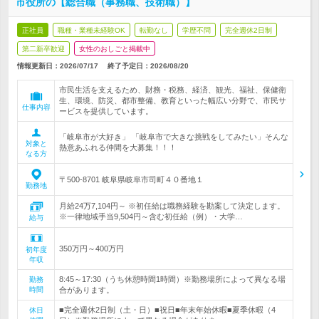
市役所の【総合職（事務職、技術職）】
正社員
職種・業種未経験OK
転勤なし
学歴不問
完全週休2日制
第二新卒歓迎
女性のおしごと掲載中
情報更新日：2026/07/17
終了予定日：
2026/08/20
市民生活を支えるため、財務・税務、経済、観光、福祉、保健衛
生、環境、防災、都市整備、教育といった幅広い分野で、市民サ
仕事内容
ービスを提供しています。
「岐阜市が大好き」 「岐阜市で大きな挑戦をしてみたい」そんな
対象と
熱意あふれる仲間を大募集！！！
なる方
〒500-8701 岐阜県岐阜市司町４０番地１
勤務地
月給24万7,104円～ ※初任給は職務経験を勘案して決定します。
※一律地域手当9,504円～含む初任給（例）・大学…
給与
350万円～400万円
初年度
年収
8:45～17:30（うち休憩時間1時間）※勤務場所によって異なる場
勤務
時間
合があります。
■完全週休2日制（土・日）■祝日■年末年始休暇■夏季休暇（4
休日