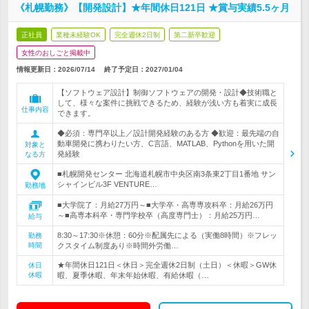
《札幌勤務》【開発設計】★年間休日121日 ★賞与実績5.5ヶ月
正社員
業種未経験OK
完全週休2日制
第二新卒歓迎
女性のおしごと掲載中
情報更新日：2026/07/14
終了予定日：
2027/01/04
【ソフトウェア設計】制御ソフトウェアの開発・設計◆技術職と
して、様々な案件に挑戦できるため、経験が浅い方も着実に成長
仕事内容
できます。
◆必須：専門卒以上／設計開発経験のある方 ◆歓迎：最先端の自
動車開発に携わりたい方、C言語、MATLAB、Pythonを用いた開
対象と
発経験
なる方
■札幌開発センター 北海道札幌市中央区南3条東2丁目1番地 サン
シャインビル3F VENTURE…
勤務地
■大学院了：月給27万円～■大学卒・高専専攻科卒：月給26万円
～■高専本科卒・専門学校卒（高度専門士）：月給25万円…
給与
8:30～17:30※休憩：60分※配属先による（実働8時間）※フレッ
勤務
時間
クスタイム制度あり※時間外労働…
★年間休日121日＜休日＞完全週休2日制（土日）＜休暇＞GW休
休日
休暇
暇、夏季休暇、年末年始休暇、有給休暇（…