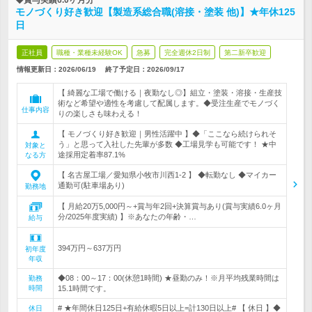
◆賞与実績6.0ヶ月分
モノづくり好き歓迎【製造系総合職(溶接・塗装 他)】★年休125
日
正社員
職種・業種未経験OK
急募
完全週休2日制
第二新卒歓迎
情報更新日：2026/06/19
終了予定日：
2026/09/17
【 綺麗な工場で働ける｜夜勤なし◎】組立・塗装・溶接・生産技
術など希望や適性を考慮して配属します。◆受注生産でモノづく
仕事内容
りの楽しさも味わえる！
【 モノづくり好き歓迎｜男性活躍中 】◆「ここなら続けられそ
う」と思って入社した先輩が多数 ◆工場見学も可能です！ ★中
対象と
途採用定着率87.1%
なる方
【 名古屋工場／愛知県小牧市川西1-2 】 ◆転勤なし ◆マイカー
通勤可(駐車場あり)
勤務地
【 月給20万5,000円～+賞与年2回+決算賞与あり(賞与実績6.0ヶ月
分/2025年度実績) 】※あなたの年齢・…
給与
394万円～637万円
初年度
年収
◆08：00～17：00(休憩1時間) ★昼勤のみ！※月平均残業時間は
勤務
時間
15.1時間です。
# ★年間休日125日+有給休暇5日以上=計130日以上# 【 休日 】◆
休日