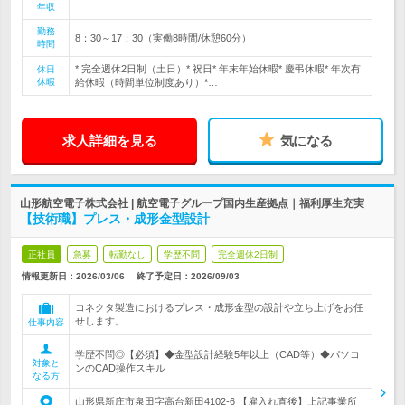
年収
勤務
8：30～17：30（実働8時間/休憩60分）
時間
* 完全週休2日制（土日）* 祝日* 年末年始休暇* 慶弔休暇* 年次有
休日
休暇
給休暇（時間単位制度あり）*…
求人詳細を見る
気になる
山形航空電子株式会社 | 航空電子グループ国内生産拠点｜福利厚生充実
【技術職】プレス・成形金型設計
正社員
急募
転勤なし
学歴不問
完全週休2日制
情報更新日：2026/03/06
終了予定日：
2026/09/03
コネクタ製造におけるプレス・成形金型の設計や立ち上げをお任
せします。
仕事内容
学歴不問◎【必須】◆金型設計経験5年以上（CAD等）◆パソコ
対象と
ンのCAD操作スキル
なる方
山形県新庄市泉田字高台新田4102-6 【雇入れ直後】上記事業所