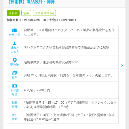
【技術職】製品設計・開発
正社員
急募
完全週休2日制
情報更新日：2026/07/28
終了予定日：
2026/10/01
自動車・ICT市場向けコネクタ・ハーネス製品の製品設計をお任
せします。
仕事内容
エレクトロニクスや自動車部品業界等での製品設計のご経験
対象と
なる方
昭島事業所／東京都昭島市武蔵野3-1-1
勤務地
月給 21万円以上※経験・能力を十分考慮のうえ、決定します。
給与
400万円～700万円
初年度
年収
* 昭島事業所 8：15～17：00（所定労働8時間）※フレックスタイ
勤務
時間
ム制あり標準労働時間 1日8時…
【年間休日124日】* 完全週休2日制（土日）* 祝日* 労働祭* 年末
休日
休暇
年始連休* ＧＷ連休* 夏季…