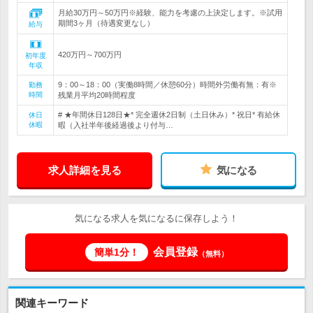
月給30万円～50万円※経験、能力を考慮の上決定します。※試用
期間3ヶ月（待遇変更なし）
給与
420万円～700万円
初年度
年収
9：00～18：00（実働8時間／休憩60分）時間外労働有無：有※
勤務
時間
残業月平均20時間程度
# ★年間休日128日★* 完全週休2日制（土日休み）* 祝日* 有給休
休日
休暇
暇（入社半年後経過後より付与…
求人詳細を見る
気になる
気になる求人を気になるに保存しよう！
会員登録
簡単1分！
（無料）
関連キーワード