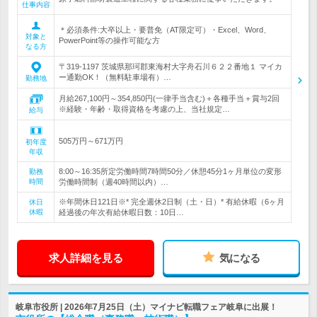
仕事内容
＊必須条件:大卒以上・要普免（AT限定可）・Excel、Word、
対象と
PowerPoint等の操作可能な方
なる方
〒319-1197 茨城県那珂郡東海村大字舟石川６２２番地１ マイカ
ー通勤OK！（無料駐車場有）…
勤務地
月給267,100円～354,850円(一律手当含む)＋各種手当＋賞与2回
※経験・年齢・取得資格を考慮の上、当社規定…
給与
505万円～671万円
初年度
年収
8:00～16:35所定労働時間7時間50分／休憩45分1ヶ月単位の変形
勤務
時間
労働時間制（週40時間以内）…
※年間休日121日※* 完全週休2日制（土・日）* 有給休暇（6ヶ月
休日
休暇
経過後の年次有給休暇日数：10日…
求人詳細を見る
気になる
岐阜市役所 | 2026年7月25日（土）マイナビ転職フェア岐阜に出展！