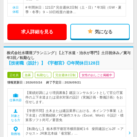
# 年間休日：121日* 完全週休2日制（土・日）* 年3回（GW・夏
休日
休暇
季・冬季）９～10日程度の連休…
求人詳細を見る
気になる
株式会社水環境プランニング | 【上下水道・治水が専門】土日祝休み／賞与
年3回／転勤なし
【技術職（設計）】《宇都宮》◎年間休日128日
正社員
急募
転勤なし
完全週休2日制
女性のおしごと掲載中
情報更新日：2026/03/24
終了予定日：
2026/09/21
【業績好調により増員募集】建設コンサルタントとして官公庁案
件の上下水道または浸水対策の設計（実施計画・整備計画）をお
仕事内容
任せします。
【学歴不問】土木または建設業界における、水インフラ事業（上
下水道）の実務経験／PC操作スキル（Excel、Word）※設計・積
対象と
算系ソフト尚可／要普免
なる方
【転勤なし】 栃木県宇都宮市横田新町1-6 柴田建設ビル2F ＜ア
クセス＞ JR東北本線「雀宮駅」…
勤務地