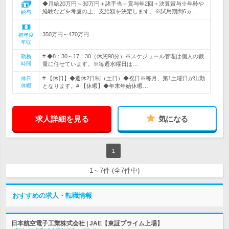
◆月給20万円～30万円＋諸手当＋賞与年2回＋決算賞与※年齢や
経験などを考慮の上、支給額を決定します。※試用期間6ヵ…
給与
350万円～470万円
初年度
年収
# ◆8：30～17：30（休憩90分）※スケジュール管理は個人の裁
勤務
時間
量に任せています。※毎週水曜日は…
# 【休日】◆週休2日制（土日）◆祝日※毎月、第1土曜日が出勤
休日
休暇
となります。# 【休暇】◆年末年始休暇…
求人詳細を見る
気になる
1
1～7件 (全7件中)
おすすめの求人・転職情報
日本航空電子工業株式会社 | JAE【東証プライム上場】