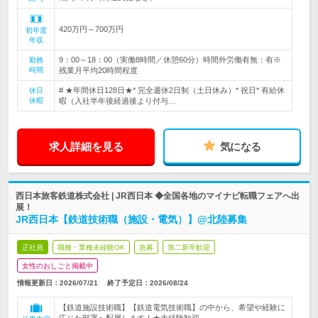
420万円～700万円
初年度
年収
9：00～18：00（実働8時間／休憩60分）時間外労働有無：有※
勤務
時間
残業月平均20時間程度
# ★年間休日128日★* 完全週休2日制（土日休み）* 祝日* 有給休
休日
休暇
暇（入社半年後経過後より付与…
求人詳細を見る
気になる
西日本旅客鉄道株式会社 | JR西日本 ◆全国各地のマイナビ転職フェアへ出
展！
JR西日本【鉄道技術職（施設・電気）】@北陸募集
正社員
職種・業種未経験OK
急募
第二新卒歓迎
女性のおしごと掲載中
情報更新日：2026/07/21
終了予定日：
2026/08/24
【鉄道施設技術職】【鉄道電気技術職】の中から、希望や経験に