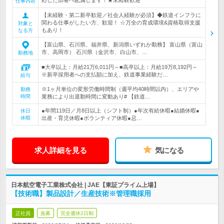
応じた部署へ配属します！★未経験歓迎
仕事内容
【未経験・第二新卒歓迎／社会人経験が必須】◆鉄道インフラに
関わる仕事がしたい方、歓迎！ ☆万全の育成環境&資格取得支援
対象と
もあり！
なる方
【富山県、石川県、福井県、新潟県いずれか勤務】 富山県（富山
市、高岡市） 石川県（金沢市、白山市、…
勤務地
■大卒以上：月給21万6,011円～■高卒以上：月給19万8,192円～
※新卒採用者への支払額に加え、鉄道事業経験だ…
給与
※1ヶ月単位の変形労働時間制（週平均40時間以内）、エリアや
勤務
時間
業務により出退勤時間に変動あり# 【鉄道…
●年間119日／月8日以上（シフト制）●年次有給休暇●結婚休暇●
休日
休暇
出産・育児休暇●ボランティア休暇●忌…
求人詳細を見る
気になる
日本航空電子工業株式会社 | JAE【東証プライム上場】
【技術職】製品設計／生産技術※管理職採用
正社員
急募
完全週休2日制