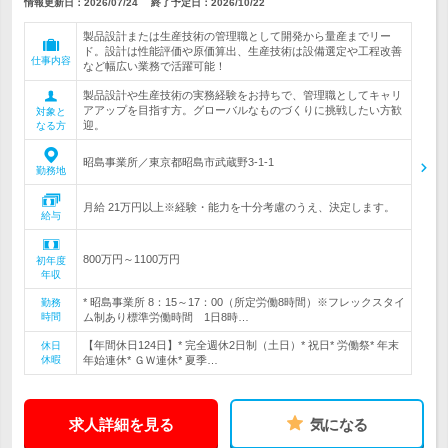
情報更新日：2026/07/24
終了予定日：
2026/10/22
製品設計または生産技術の管理職として開発から量産までリー
ド。設計は性能評価や原価算出、生産技術は設備選定や工程改善
仕事内容
など幅広い業務で活躍可能！
製品設計や生産技術の実務経験をお持ちで、管理職としてキャリ
アアップを目指す方。グローバルなものづくりに挑戦したい方歓
対象と
迎。
なる方
昭島事業所／東京都昭島市武蔵野3-1-1
勤務地
月給 21万円以上※経験・能力を十分考慮のうえ、決定します。
給与
800万円～1100万円
初年度
年収
* 昭島事業所 8：15～17：00（所定労働8時間）※フレックスタイ
勤務
時間
ム制あり標準労働時間 1日8時…
【年間休日124日】* 完全週休2日制（土日）* 祝日* 労働祭* 年末
休日
休暇
年始連休* ＧＷ連休* 夏季…
求人詳細を見る
気になる