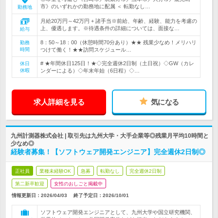
市》のいずれかの勤務地に配属 ＜ 転勤なし…
勤務地
月給20万円～42万円 + 諸手当※前給、年齢、経験、能力を考慮の
上、優遇します。※待遇条件の詳細については、面接な…
給与
8：50～18：00（休憩時間70分あり）★★ 残業少なめ！メリハリ
勤務
時間
つけて働く！★★訪問スケジュール…
# ★年間休日125日！★◇完全週休2日制（土日祝）◇GW（カレ
休日
休暇
ンダーによる）◇年末年始（6日程）◇…
求人詳細を見る
気になる
九州計測器株式会社 | 取引先は九州大学・大手企業等◎残業月平均10時間と
少なめ◎
経験者募集！【ソフトウェア開発エンジニア】完全週休2日制◎
正社員
業種未経験OK
急募
転勤なし
完全週休2日制
第二新卒歓迎
女性のおしごと掲載中
情報更新日：2026/04/03
終了予定日：
2026/10/01
ソフトウェア開発エンジニアとして、九州大学や国立研究機関、