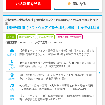
求人詳細を見る
気になる
小松開発工業株式会社 | 自動車のEV化・自動運転などの先進技術を担う企
業
【開発設計職（ソフトウェア／電子回路／機器）】★年休121日
正社員
業種未経験OK
第二新卒歓迎
女性のおしごと掲載中
情報更新日：2026/07/14
終了予定日：
2027/01/04
【分野：ソフトウェア／電子回路／機器】技術職として、様々な
案件に挑戦できるため、経験が浅い方も着実に成長できます。
仕事内容
◆必須：専門卒以上／設計開発経験のある方 ◆歓迎：最先端の自
対象と
動車開発に携わりたい方 ※賞与実績5.5カ月
なる方
当社（愛知県刈谷市）もしくはプロジェクト先（刈谷市・安城
市） ＜詳細＞ ■当社（技術開発部） 愛知…
勤務地
■大学院了：月給27万円～■大学卒・高専専攻科卒：月給26万円
～■高専本科卒・専門学校卒（高度専門士）：月給25万円…
給与
【フレックスタイム制】標準労働時間1日8時間時間外労働有無：
勤務
時間
有＜標準的な勤務時間帯＞8:30～17:…