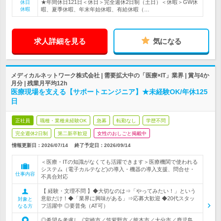
★年間休日121日＜休日＞完全週休2日制（土日）＜休暇＞GW休
休日
休暇
暇、夏季休暇、年末年始休暇、有給休暇（…
求人詳細を見る
気になる
メディカルネットワーク株式会社 | 需要拡大中の「医療×IT」業界 | 賞与4か
月分 | 残業月平均12h
医療現場を支える【サポートエンジニア】★未経験OK/年休125
日
正社員
職種・業種未経験OK
急募
転勤なし
学歴不問
完全週休2日制
第二新卒歓迎
女性のおしごと掲載中
情報更新日：2026/07/14
終了予定日：
2026/09/14
＜医療・ITの知識がなくても活躍できます＞医療機関で使われる
システム（電子カルテなど)の導入・機器の導入支援、問合せ・
仕事内容
不具合対応
【 経験・文理不問 】◆大切なのは⇒「やってみたい！」という
意欲だけ！◆「業界に興味がある」⇒応募大歓迎 ◆20代スタッ
対象と
フ活躍中 ◎要普免（AT可）
なる方
◎希望を考慮し《宮崎市／筑紫野市／熊本市／大分市／鹿児島