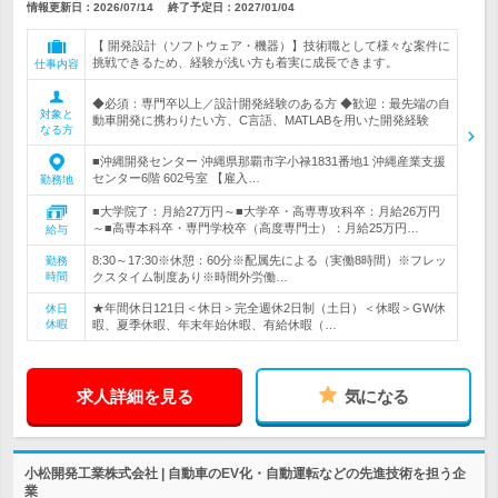
情報更新日：2026/07/14
終了予定日：
2027/01/04
【 開発設計（ソフトウェア・機器）】技術職として様々な案件に
挑戦できるため、経験が浅い方も着実に成長できます。
仕事内容
◆必須：専門卒以上／設計開発経験のある方 ◆歓迎：最先端の自
対象と
動車開発に携わりたい方、C言語、MATLABを用いた開発経験
なる方
■沖縄開発センター 沖縄県那覇市字小禄1831番地1 沖縄産業支援
センター6階 602号室 【雇入…
勤務地
■大学院了：月給27万円～■大学卒・高専専攻科卒：月給26万円
～■高専本科卒・専門学校卒（高度専門士）：月給25万円…
給与
8:30～17:30※休憩：60分※配属先による（実働8時間）※フレッ
勤務
時間
クスタイム制度あり※時間外労働…
★年間休日121日＜休日＞完全週休2日制（土日）＜休暇＞GW休
休日
休暇
暇、夏季休暇、年末年始休暇、有給休暇（…
求人詳細を見る
気になる
小松開発工業株式会社 | 自動車のEV化・自動運転などの先進技術を担う企
業