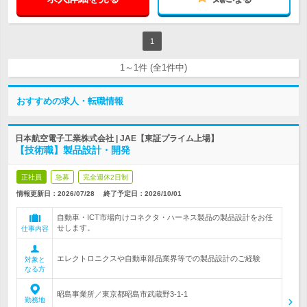
1
1～1件 (全1件中)
おすすめの求人・転職情報
日本航空電子工業株式会社 | JAE【東証プライム上場】
【技術職】製品設計・開発
正社員
急募
完全週休2日制
情報更新日：2026/07/28
終了予定日：
2026/10/01
自動車・ICT市場向けコネクタ・ハーネス製品の製品設計をお任
せします。
仕事内容
エレクトロニクスや自動車部品業界等での製品設計のご経験
対象と
なる方
昭島事業所／東京都昭島市武蔵野3-1-1
勤務地