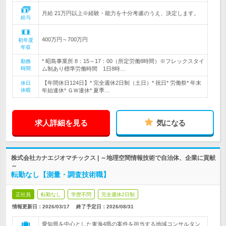
月給 21万円以上※経験・能力を十分考慮のうえ、決定します。
給与
400万円～700万円
初年度
年収
* 昭島事業所 8：15～17：00（所定労働8時間）※フレックスタイ
勤務
時間
ム制あり標準労働時間 1日8時…
【年間休日124日】* 完全週休2日制（土日）* 祝日* 労働祭* 年末
休日
休暇
年始連休* ＧＷ連休* 夏季…
求人詳細を見る
気になる
株式会社カナエジオマチックス | ～地理空間情報技術で自治体、企業に貢献
～
転勤なし【測量・調査技術職】
正社員
転勤なし
学歴不問
完全週休2日制
情報更新日：2026/03/17
終了予定日：
2026/08/31
愛知県を中心とした東海4県の案件を担当する地域コンサルタン