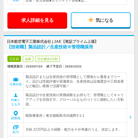
休暇
出産・育児休暇●ボランティア休暇●忌…
求人詳細を見る
気になる
日本航空電子工業株式会社 | JAE【東証プライム上場】
【技術職】製品設計／生産技術※管理職採用
正社員
急募
完全週休2日制
情報更新日：2026/07/24
終了予定日：
2026/10/22
製品設計または生産技術の管理職として開発から量産までリー
ド。設計は性能評価や原価算出、生産技術は設備選定や工程改善
仕事内容
など幅広い業務で活躍可能！
製品設計や生産技術の実務経験をお持ちで、管理職としてキャリ
アアップを目指す方。グローバルなものづくりに挑戦したい方歓
対象と
迎。
なる方
昭島事業所／東京都昭島市武蔵野3-1-1
勤務地
月給 21万円以上※経験・能力を十分考慮のうえ、決定します。
給与