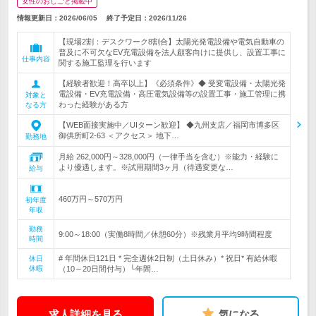
女性のおしごと掲載中
情報更新日：2026/06/05
終了予定日：
2026/11/26
【現場2割：デスクワーク8割合】太陽光発電設備や電気自動車の
普及に不可欠なEV充電設備を法人顧客向けに提供し、設置工事に
仕事内容
関する施工監理を行います
【経験者歓迎！高卒以上】《必須条件》◆ 受変電設備・太陽光発
電設備・EV充電設備・高圧電気設備等の設置工事・施工管理に携
対象と
わった経験がある方
なる方
【WEB面接実施中／UIターン歓迎】 ◆九州支店／福岡市博多区
御供所町2-63 ＜アクセス＞ 地下…
勤務地
月給 262,000円～328,000円（一律手当を含む）※能力・経験に
より優遇します。※試用期間3ヶ月（待遇変更な…
給与
460万円～570万円
初年度
年収
勤務
9:00～18:00（実働8時間／休憩60分）※残業月平均9時間程度
時間
# 年間休日121日 * 完全週休2日制（土日休み）* 祝日* 有給休暇
休日
休暇
（10～20日間付与）└年間…
求人詳細を見る
気になる