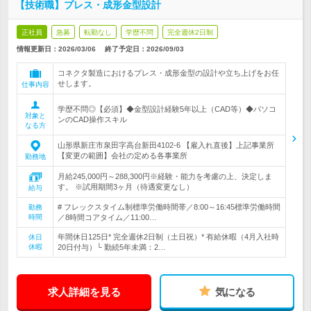
【技術職】プレス・成形金型設計
正社員
急募
転勤なし
学歴不問
完全週休2日制
情報更新日：2026/03/06
終了予定日：
2026/09/03
コネクタ製造におけるプレス・成形金型の設計や立ち上げをお任
せします。
仕事内容
学歴不問◎【必須】◆金型設計経験5年以上（CAD等）◆パソコ
対象と
ンのCAD操作スキル
なる方
山形県新庄市泉田字高台新田4102-6 【雇入れ直後】上記事業所
【変更の範囲】会社の定める各事業所
勤務地
月給245,000円～288,300円※経験・能力を考慮の上、決定しま
す。 ※試用期間3ヶ月（待遇変更なし）
給与
# フレックスタイム制標準労働時間帯／8:00～16:45標準労働時間
勤務
時間
／8時間コアタイム／11:00…
年間休日125日* 完全週休2日制（土日祝）* 有給休暇（4月入社時
休日
休暇
20日付与）└ 勤続5年未満：2…
求人詳細を見る
気になる