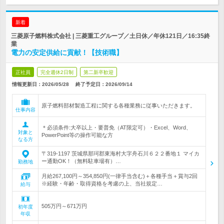
新着
三菱原子燃料株式会社 | 三菱重工グループ／土日休／年休121日／16:35終
業
電力の安定供給に貢献！【技術職】
正社員
完全週休2日制
第二新卒歓迎
情報更新日：2026/05/28
終了予定日：
2026/09/14
原子燃料部材製造工程に関する各種業務に従事いただきます。
仕事内容
＊必須条件:大卒以上・要普免（AT限定可）・Excel、Word、
対象と
PowerPoint等の操作可能な方
なる方
〒319-1197 茨城県那珂郡東海村大字舟石川６２２番地１ マイカ
ー通勤OK！（無料駐車場有）…
勤務地
月給267,100円～354,850円(一律手当含む)＋各種手当＋賞与2回
※経験・年齢・取得資格を考慮の上、当社規定…
給与
505万円～671万円
初年度
年収