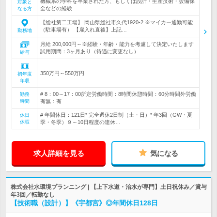
機械系の学科を卒業された方、もしくは設計・生産技術・設備保
対象と
全などの経験
なる方
【総社第二工場】 岡山県総社市久代1920-2 ※マイカー通勤可能
（駐車場有） 【雇入れ直後】上記…
勤務地
月給 200,000円～※経験・年齢・能力を考慮して決定いたします
試用期間：3ヶ月あり（待遇に変更なし）
給与
350万円～550万円
初年度
年収
# 8：00～17：00所定労働時間：8時間休憩時間：60分時間外労働
勤務
時間
有無：有
# 年間休日：121日* 完全週休2日制（土・日）* 年3回（GW・夏
休日
休暇
季・冬季）９～10日程度の連休…
求人詳細を見る
気になる
株式会社水環境プランニング | 【上下水道・治水が専門】土日祝休み／賞与
年3回／転勤なし
【技術職（設計）】《宇都宮》◎年間休日128日