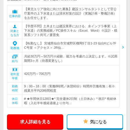
【東北エリア強化に向けた募集】建設コンサルタントとして官公
庁案件の上下水道または浸水対策の設計（実施計画・整備計画）
仕事内容
をお任せします。
【学歴不問】土木または建設業界における、水インフラ事業（上
下水道）の実務経験／PC操作スキル（Excel、Word）※設計・積
対象と
算系ソフト尚可／要普免
なる方
【転勤なし】 宮城県仙台市宮城野区榴岡5丁目1-23 仙台Kビル7F
C号室 ＜アクセス＞ JR仙…
勤務地
月給30万円～50万円※経験、能力を考慮の上決定します。※試用
期間3ヶ月（待遇変更なし）
給与
420万円～700万円
初年度
年収
9：00～18：00（実働8時間／休憩60分）時間外労働有無：有※
勤務
時間
残業月平均20時間程度
# ★年間休日128日★* 完全週休2日制（土日休み）* 祝日* 有給休
休日
休暇
暇（入社半年後経過後より付与…
求人詳細を見る
気になる