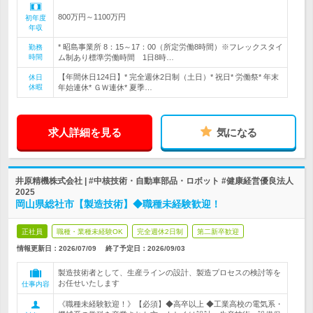
800万円～1100万円
初年度
年収
* 昭島事業所 8：15～17：00（所定労働8時間）※フレックスタイ
勤務
時間
ム制あり標準労働時間 1日8時…
【年間休日124日】* 完全週休2日制（土日）* 祝日* 労働祭* 年末
休日
休暇
年始連休* ＧＷ連休* 夏季…
求人詳細を見る
気になる
井原精機株式会社 | #中核技術・自動車部品・ロボット #健康経営優良法人
2025
岡山県総社市【製造技術】◆職種未経験歓迎！
正社員
職種・業種未経験OK
完全週休2日制
第二新卒歓迎
情報更新日：2026/07/09
終了予定日：
2026/09/03
製造技術者として、生産ラインの設計、製造プロセスの検討等を
お任せいたします
仕事内容
《職種未経験歓迎！》【必須】◆高卒以上 ◆工業高校の電気系・