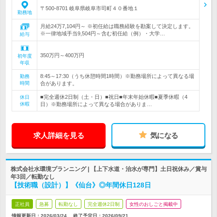
〒500-8701 岐阜県岐阜市司町４０番地１
勤務地
月給24万7,104円～ ※初任給は職務経験を勘案して決定します。
※一律地域手当9,504円～含む初任給（例）・大学…
給与
350万円～400万円
初年度
年収
8:45～17:30（うち休憩時間1時間）※勤務場所によって異なる場
勤務
時間
合があります。
■完全週休2日制（土・日）■祝日■年末年始休暇■夏季休暇（4
休日
休暇
日）※勤務場所によって異なる場合がありま…
求人詳細を見る
気になる
株式会社水環境プランニング | 【上下水道・治水が専門】土日祝休み／賞与
年3回／転勤なし
【技術職（設計）】《仙台》◎年間休日128日
正社員
急募
転勤なし
完全週休2日制
女性のおしごと掲載中
情報更新日：2026/03/24
終了予定日：
2026/09/21