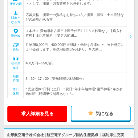
トとして、測量・調査業務をお任せします。
仕事内容
応募資格｜測量士の資格をお持ちの方／測量・調査・土木設計な
対象と
どの経験がある方
なる方
＜本社＞ 愛知県名古屋市中区千代田1-12-5 ※転勤なし 【雇入れ
直後】上記事業所 【変更の範囲…
勤務地
月給250,000円～400,000円※経験・年齢を考慮の上、当社規定に
より優遇します。※試用期間3か月あり。その期…
給与
400万円～550万円
初年度
年収
勤務
8：30～17：30（実働8時間/休憩60分）
時間
* 完全週休2日制（土日）* 祝日* 年末年始休暇* 慶弔休暇* 年次有
休日
休暇
給休暇（時間単位制度あり）*…
求人詳細を見る
気になる
山形航空電子株式会社 | 航空電子グループ国内生産拠点｜福利厚生充実