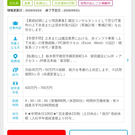
正社員
急募
転勤なし
完全週休2日制
女性のおしごと掲載中
情報更新日：2026/03/24
終了予定日：
2026/09/21
【業績好調により増員募集】建設コンサルタントとして官公庁案
件の上下水道または浸水対策の設計（実施計画・整備計画）をお
仕事内容
任せします。
【学歴不問】土木または建設業界における、水インフラ事業（上
下水道）の実務経験／PC操作スキル（Excel、Word）※設計・積
対象と
算系ソフト尚可／要普免
なる方
【転勤なし】 栃木県宇都宮市横田新町1-6 柴田建設ビル2F ＜ア
クセス＞ JR東北本線「雀宮駅」…
勤務地
月給30万円～50万円※経験、能力を考慮の上決定します。※試用
期間3ヶ月（待遇変更なし）
給与
420万円～700万円
初年度
年収
9：00～18：00（実働8時間／休憩60分）時間外労働有無：有※
勤務
時間
残業月平均20時間程度
# ★年間休日128日★* 完全週休2日制（土日休み）* 祝日* 有給休
休日
休暇
暇（入社半年後経過後より付与…