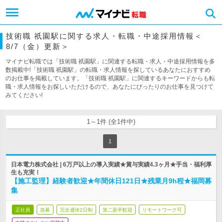
技術職 祇園駅に関する求人・転職・中途採用情報＜
8/7（金）更新＞
マイナビ転職では「技術職 祇園駅」に関連する転職・求人・中途採用情報を多
数掲載中!「技術職 祇園駅」の転職・求人情報を探しているあなたにおすすめ
のお仕事を掲載しています。「技術職 祇園駅」に関連するキーワードからも転
職・求人情報をお探しいただけるので、あなたにぴったりのお仕事を見つけて
みてください!
1～1件 (全1件中)
1
日本電力株式会社 | 6万戸以上の導入実績★賞与実績4.3ヶ月★手当・福利厚
生も充実！
【施工監理】経験者歓迎★年間休日121日★残業月9h程★福岡募
集
正社員
急募
完全週休2日制
第二新卒歓迎
リモートワーク可