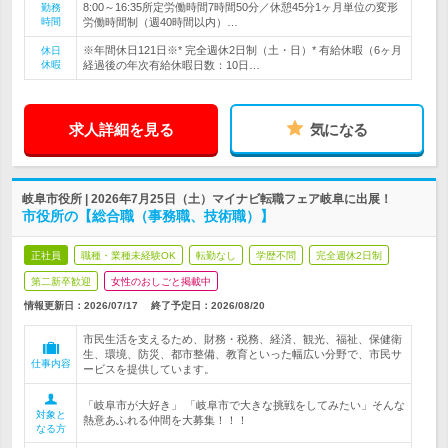
8:00～16:35所定労働時間7時間50分／休憩45分1ヶ月単位の変形
勤務
時間
労働時間制（週40時間以内）…
※年間休日121日※* 完全週休2日制（土・日）* 有給休暇（6ヶ月
休日
休暇
経過後の年次有給休暇日数：10日…
求人詳細を見る
気になる
岐阜市役所 | 2026年7月25日（土）マイナビ転職フェア岐阜に出展！
市役所の【総合職（事務職、技術職）】
正社員
職種・業種未経験OK
転勤なし
学歴不問
完全週休2日制
第二新卒歓迎
女性のおしごと掲載中
情報更新日：2026/07/17
終了予定日：
2026/08/20
市民生活を支えるため、財務・税務、経済、観光、福祉、保健衛
生、環境、防災、都市整備、教育といった幅広い分野で、市民サ
仕事内容
ービスを提供しています。
「岐阜市が大好き」 「岐阜市で大きな挑戦をしてみたい」そんな
対象と
熱意あふれる仲間を大募集！！！
なる方