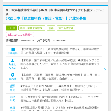
西日本旅客鉄道株式会社 | JR西日本 ◆全国各地のマイナビ転職フェアへ出
展！
JR西日本【鉄道技術職（施設・電気）】@北陸募集
正社員
職種・業種未経験OK
急募
第二新卒歓迎
女性のおしごと掲載中
情報更新日：2026/07/21
終了予定日：
2026/08/24
【鉄道施設技術職】【鉄道電気技術職】の中から、希望や経験に
応じた部署へ配属します！★未経験歓迎
仕事内容
【未経験・第二新卒歓迎／社会人経験が必須】◆鉄道インフラに
関わる仕事がしたい方、歓迎！ ☆万全の育成環境&資格取得支援
対象と
もあり！
なる方
【富山県、石川県、福井県、新潟県いずれか勤務】 富山県（富山
市、高岡市） 石川県（金沢市、白山市、…
勤務地
■大卒以上：月給21万6,011円～■高卒以上：月給19万8,192円～
※新卒採用者への支払額に加え、鉄道事業経験だ…
給与
※1ヶ月単位の変形労働時間制（週平均40時間以内）、エリアや
勤務
時間
業務により出退勤時間に変動あり# 【鉄道…
●年間119日／月8日以上（シフト制）●年次有給休暇●結婚休暇●
休日