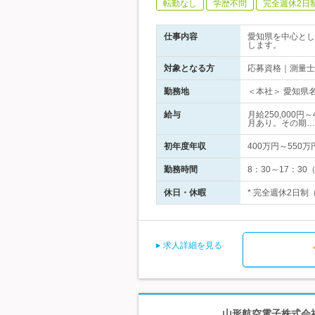
転勤なし
学歴不問
完全週休2日
仕事内容
愛知県を中心とし
します。
対象となる方
応募資格｜測量士
勤務地
＜本社＞ 愛知県名
給与
月給250,000
月あり。その期…
初年度年収
400万円～550万
勤務時間
8：30～17：30
休日・休暇
* 完全週休2日制
求人詳細を見る
山形航空電子株式会社