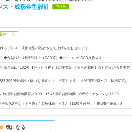
レス・成形金型設計
正社員
週休2日制
けるプレス・成形金型の設計や立ち上げをお任せします。
】◆金型設計経験5年以上（CAD等）◆パソコンのCAD操作スキル
字高台新田4102-6 【雇入れ直後】上記事業所 【変更の範囲】会社の定める各事業
円～288,300円※経験・能力を考慮の上、決定します。 ※試用期間3ヶ月（待遇変更な
ム制標準労働時間帯／8:00～16:45標準労働時間／8時間コアタイム／11:00…
 完全週休2日制（土日祝）* 有給休暇（4月入社時20日付与）└ 勤続5年未満：2…
気になる