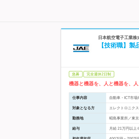
日本航空電子工業株式
【技術職】製
急募
完全週休2日制
機器と機器を、人と機器を、人
仕事内容
自動車・ICT市
対象となる方
エレクトロニクス
勤務地
昭島事業所／東京都
給与
月給 21万円以
初年度年収
400万円～700万