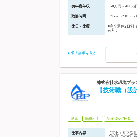
初年度年収
350万円～400万
勤務時間
8:45～17:3
休日・休暇
■完全週休2日制
ありま…
求人詳細を見る
株式会社水環境プラン
【技術職（設計
急募
転勤なし
完全週休2日制
仕事内容
【東北エリア強化
の設計（実施計画