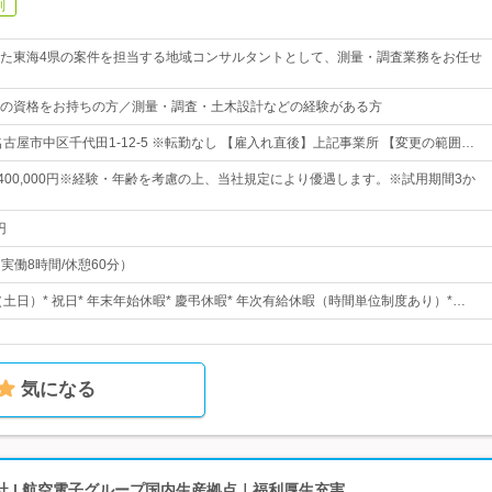
制
た東海4県の案件を担当する地域コンサルタントとして、測量・調査業務をお任せ
の資格をお持ちの方／測量・調査・土木設計などの経験がある方
古屋市中区千代田1-12-5 ※転勤なし 【雇入れ直後】上記事業所 【変更の範囲…
円～400,000円※経験・年齢を考慮の上、当社規定により優遇します。※試用期間3か
円
（実働8時間/休憩60分）
（土日）* 祝日* 年末年始休暇* 慶弔休暇* 年次有給休暇（時間単位制度あり）*…
気になる
 | 航空電子グループ国内生産拠点｜福利厚生充実