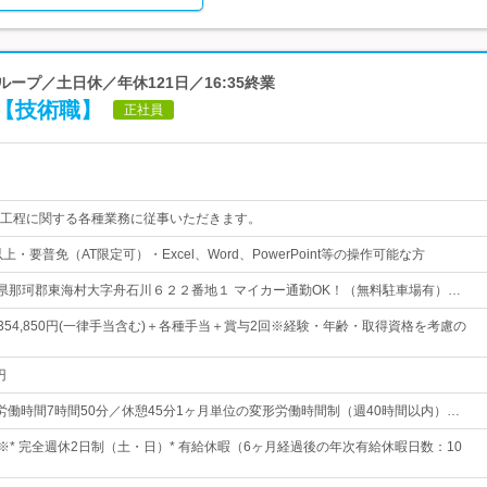
ループ／土日休／年休121日／16:35終業
【技術職】
正社員
工程に関する各種業務に従事いただきます。
・要普免（AT限定可）・Excel、Word、PowerPoint等の操作可能な方
 茨城県那珂郡東海村大字舟石川６２２番地１ マイカー通勤OK！（無料駐車場有）…
円～354,850円(一律手当含む)＋各種手当＋賞与2回※経験・年齢・取得資格を考慮の
円
5所定労働時間7時間50分／休憩45分1ヶ月単位の変形労働時間制（週40時間以内）…
※* 完全週休2日制（土・日）* 有給休暇（6ヶ月経過後の年次有給休暇日数：10