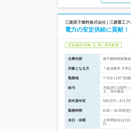
三菱原子燃料株式会社 | 三菱重工グ
電力の安定供給に貢献！
完全週休2日制
第二新卒歓迎
仕事内容
原子燃料部材製造
対象となる方
＊必須条件:大卒以上
勤務地
〒319-1197
給与
月給267,100
上、当社規定…
初年度年収
505万円～671万
勤務時間
8:00～16:3
休日・休暇
※年間休日121日
日…