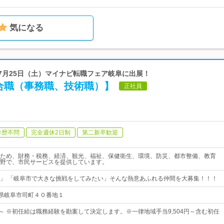
気になる
6年7月25日（土）マイナビ転職フェア岐阜に出展！
合職（事務職、技術職）】
正社員
学歴不問
完全週休2日制
第二新卒歓迎
ため、財務・税務、経済、観光、福祉、保健衛生、環境、防災、都市整備、教育
野で、市民サービスを提供しています。
」 「岐阜市で大きな挑戦をしてみたい」そんな熱意あふれる仲間を大募集！！！
 岐阜県岐阜市司町４０番地１
4円～ ※初任給は職務経験を勘案して決定します。※一律地域手当9,504円～含む初任