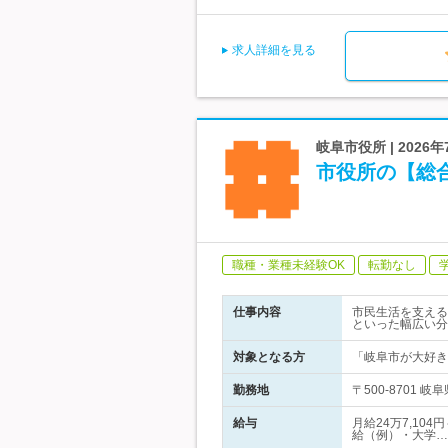
求人詳細を見る
岐阜市役所 | 202
市役所の【総
職種・業種未経験OK
転勤なし
仕事内容
市民生活を支える
といった幅広い分
対象となる方
「岐阜市が大好き
勤務地
〒500-8701
給与
月給24万7,10
給（例）・大学…