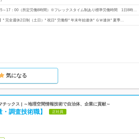
：15～17：00（所定労働8時間）※フレックスタイム制あり標準労働時間 1日8時…
】* 完全週休2日制（土日）* 祝日* 労働祭* 年末年始連休* ＧＷ連休* 夏季…
気になる
チックス | ～地理空間情報技術で自治体、企業に貢献～
量・調査技術職】
正社員