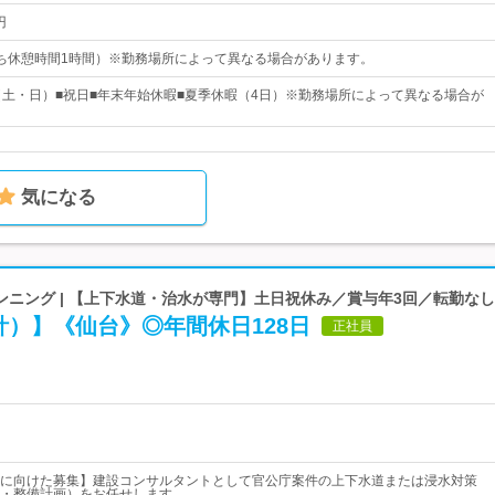
円
0（うち休憩時間1時間）※勤務場所によって異なる場合があります。
（土・日）■祝日■年末年始休暇■夏季休暇（4日）※勤務場所によって異なる場合が
気になる
ニング | 【上下水道・治水が専門】土日祝休み／賞与年3回／転勤なし
）】《仙台》◎年間休日128日
正社員
に向けた募集】建設コンサルタントとして官公庁案件の上下水道または浸水対策
・整備計画）をお任せします。