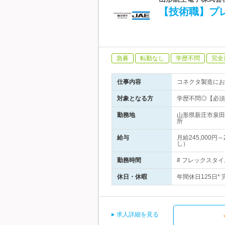
【技術職】プ
急募
転勤なし
学歴不問
完全
仕事内容
コネクタ製造にお
対象となる方
学歴不問◎【必須
勤務地
山形県新庄市泉田
所
給与
月給245,000
し）
勤務時間
# フレックスタイ
休日・休暇
年間休日125日*
求人詳細を見る