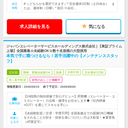
# ＼どちらかを選択できます／* 完全週休2日制（土日休み） ま
休日
休暇
たは、週休制（日曜）* 祝日 ※会社…
求人詳細を見る
気になる
ジャパンエレベーターサービスホールディングス株式会社 | 【東証プライム
上場】全国募集☆未経験OK☆数十名規模の大型採用
本気で手に職つけるなら！若手活躍中の【メンテナンススタッ
フ】
正社員
職種・業種未経験OK
急募
学歴不問
完全週休2日制
第二新卒歓迎
女性のおしごと掲載中
情報更新日：2026/06/15
終了予定日：
2026/08/20
【24段階の独自研修で安心デビュー】昇降機（エレベーター・エ
スカレーター）の点検・修理をお任せします◆《社内研修
仕事内容
×OJT》を通じてスキルを手に♪
【未経験歓迎／文理・学歴不問】全国各拠点での面接OK◎機械
をさわることが好き・技術を身につけたい方は大歓迎！★要普免
対象と
（AT限定可）
なる方