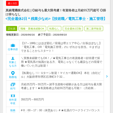
残り3日
真鍋電機株式会社 | ◎給与も最大限考慮！有資格者は月給55万円超可 ◎掛
け持ちなし
<完全週休2日＊残業少なめ>【技術職／電気工事士・施工管理】
正社員
職種・業種未経験OK
転勤なし
完全週休2日制
第二新卒歓迎
情報更新日：2026/06/16
終了予定日：
2026/08/10
【17～18時にはほぼ退社／現場は堺エリア中心／出張ほぼなし】
「電気工事」OR「電気施工管理」のいずれかを担当。※まずは
仕事内容
できることからスタート！
＼実務未経験でもOK！／★電気工事士の有資格者⇒好待遇で採
用 ★電気系の知識がある方、電気じゃなくても建設などの現場で
対象と
働いていた方は歓迎！
なる方
【転勤なし！I・Uターン歓迎！マイカー通勤OK】 本社（自社ビ
ル）大阪府堺市堺区石津町3-7-32…
勤務地
月給25万円～55万円＋諸手当資格や経験がある方は給与を最大限
考慮します！★有資格者は月給55万円超も可能！（月給例…
給与
350万円～800万円
初年度
年収
# 8：00～17：00（休憩あり）# ★社員のワークライフバランス
勤務