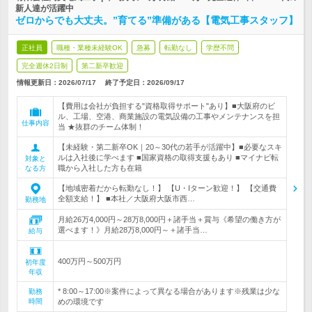
新人達が活躍中
ゼロからでも大丈夫。”育てる”準備がある【電気工事スタッフ】
正社員
職種・業種未経験OK
急募
転勤なし
学歴不問
完全週休2日制
第二新卒歓迎
情報更新日：2026/07/17
終了予定日：
2026/09/17
【費用は会社が負担する"資格取得サポート"あり】■大阪府のビ
ル、工場、空港、商業施設の電気設備の工事やメンテナンスを担
仕事内容
当 ★抜群のチーム体制！
【未経験・第二新卒OK｜20～30代の若手が活躍中】■必要なスキ
ルは入社後に学べます ■国家資格の取得支援もあり ■マイナビ転
対象と
職から入社した方も在籍
なる方
【地域密着だから転勤なし！】 【U・Iターン歓迎！】 【交通費
全額支給！】 ■本社／大阪府大阪市西…
勤務地
月給26万4,000円～28万8,000円＋諸手当＋賞与《希望の働き方が
選べます！》月給28万8,000円～＋諸手当…
給与
400万円～500万円
初年度
年収
* 8:00～17:00※案件によって異なる場合があります※残業は少な
勤務
時間
めの環境です