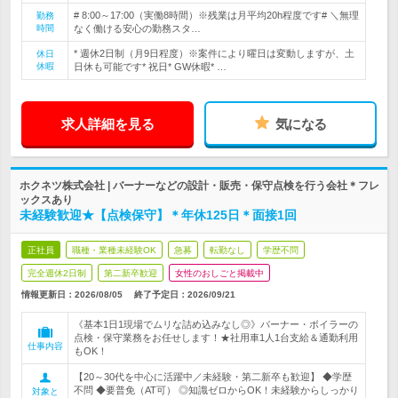
# 8:00～17:00（実働8時間）※残業は月平均20h程度です# ＼無理
勤務
時間
なく働ける安心の勤務スタ…
* 週休2日制（月9日程度）※案件により曜日は変動しますが、土
休日
休暇
日休も可能です* 祝日* GW休暇* …
求人詳細を見る
気になる
ホクネツ株式会社 | バーナーなどの設計・販売・保守点検を行う会社＊フレ
ックスあり
未経験歓迎★【点検保守】＊年休125日＊面接1回
正社員
職種・業種未経験OK
急募
転勤なし
学歴不問
完全週休2日制
第二新卒歓迎
女性のおしごと掲載中
情報更新日：2026/08/05
終了予定日：
2026/09/21
《基本1日1現場でムリな詰め込みなし◎》バーナー・ボイラーの
点検・保守業務をお任せします！★社用車1人1台支給＆通勤利用
仕事内容
もOK！
【20～30代を中心に活躍中／未経験・第二新卒も歓迎】 ◆学歴
不問 ◆要普免（AT可） ◎知識ゼロからOK！未経験からしっかり
対象と