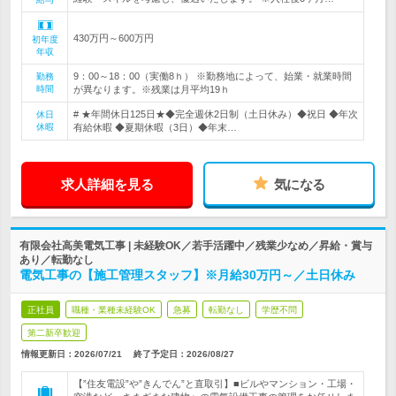
430万円～600万円
初年度
年収
9：00～18：00（実働8ｈ） ※勤務地によって、始業・就業時間
勤務
時間
が異なります。※残業は月平均19ｈ
# ★年間休日125日★◆完全週休2日制（土日休み）◆祝日 ◆年次
休日
休暇
有給休暇 ◆夏期休暇（3日）◆年末…
求人詳細を見る
気になる
有限会社高美電気工事 | 未経験OK／若手活躍中／残業少なめ／昇給・賞与
あり／転勤なし
電気工事の【施工管理スタッフ】※月給30万円～／土日休み
正社員
職種・業種未経験OK
急募
転勤なし
学歴不問
第二新卒歓迎
情報更新日：2026/07/21
終了予定日：
2026/08/27
【”住友電設”や”きんでん”と直取引】■ビルやマンション・工場・