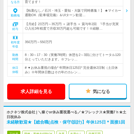
育てます！
なる方
【転勤なし／石川・埼玉・愛知・大阪で同時募集！】 ★マイカー
通勤OK（駐車場完備）＆UIターン歓迎…
勤務地
【月給】23万円～35万円 ＋ 諸手当 ＋ 賞与年2回 └手当が充実
◎入社3年程度で月収30万円超も可能です！※経験…
給与
350万円～550万円
初年度
年収
8：30～17：30（実働7時間）休憩を2～3回に分けてトータル120
勤務
時間
分とっていただきます。※フレッ…
# ▼お休み重視の場合* 年間休日125日* 完全週休2日制（土日休
休日
休暇
み）※年間休日数はその年のカレン…
求人詳細を見る
気になる
ホクネツ株式会社 | ＼稼ぐor休み重視選べる／★フレックス★実働7ｈ★土
日祝休み
未経験歓迎★【総合職(点検・保守/設計)】年休125日＊面接1回
正社員
職種・業種未経験OK
急募
転勤なし
学歴不問