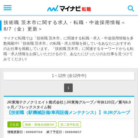
技術職 茨木市に関する求人・転職・中途採用情報＜
8/7（金）更新＞
マイナビ転職では「技術職 茨木市」に関連する転職・求人・中途採用情報を多
数掲載中!「技術職 茨木市」の転職・求人情報を探しているあなたにおすすめ
のお仕事を掲載しています。「技術職 茨木市」に関連するキーワードからも転
職・求人情報をお探しいただけるので、あなたにぴったりのお仕事を見つけて
みてください!
1～12件 (全12件中)
1
JR東海テクノクリエイト株式会社 | JR東海グループ／年休120日／賞与6.0
ヶ月／フレックスタイム制
【技術職（駅機械設備/車両設備メンテナンス）】※JRグループ
正社員
職種・業種未経験OK
第二新卒歓迎
情報更新日：2026/07/16
終了予定日：
2026/08/17