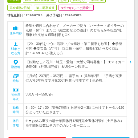
完全週休2日制
第二新卒歓迎
女性のおしごと掲載中
情報更新日：2026/07/28
終了予定日：
2026/09/28
希望や適性に合わせて、メーカーで使う〈バーナー・ボイラーの
点検・保守〉または〈組立図などの設計〉のどちらかを担当*社
仕事内容
用車1台支給＆通勤利用もOK
【20～30代を中心に活躍中／未経験・第二新卒も歓迎】 ◆学歴
不問 ◆要普免（AT可） ◎点検・保守：知識ゼロからOK ◎設
対象と
計：AutoCADが使える方
なる方
【転勤なし／石川・埼玉・愛知・大阪で同時募集！】 ★マイカー
通勤OK（駐車場完備）＆UIターン歓迎…
勤務地
【月給】23万円～35万円 ＋ 諸手当 ＋ 賞与年2回 └手当が充実
◎入社3年程度で月収30万円超も可能です！※経験…
給与
350万円～550万円
初年度
年収
8：30～17：30（実働7時間）休憩を2～3回に分けてトータル120
勤務
時間
分とっていただきます。
# ▼お休み重視の場合年間休日125日完全週休2日制（土日休み）
休日
休暇
※年間休日数はその年のカレンダーによ…