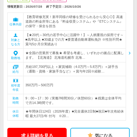
情報更新日：2026/07/28
終了予定日：
2026/10/26
【教育研修充実！新卒同様の研修を受けられるから安心◎】高速
道路の料金所等にある『料金収受システム』や『ETCシステム』
仕事内容
の保守・保全を担当
【★20代～30代の若手中心に活躍中！】～人柄重視の採用です～
■高卒以上 ■30歳までの方 ■要普通自動車運転免許 ※性別不問★
対象と
賞与5か月分実績あり
なる方
★全国の営業所で募集★ 希望を考慮し、いずれかの拠点に配属し
ます。 【北海道】 北海道札幌市 北海…
勤務地
月給197,700円以上 ＋家賃補助（4.0万円～5.8万円）＋諸手当
（通勤・資格・家族手当など）＋賞与年2回※経験…
給与
350万円～500万円
初年度
年収
9：00～17：30（実働7時間30分／休憩60分）★残業は全体平均
勤務
時間
で月14.3時間です。
★年間休日124日（2026年度）■完全週休2日制■祝日■年次有給休
休日
休暇
暇 最大27日/年 付与 ※20…
求人詳細を見る
気になる