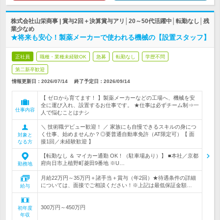
株式会社山栄商事 | 賞与2回＋決算賞与アリ│20～50代活躍中│転勤なし│残
業少なめ
★将来も安心！製薬メーカーで使われる機械の【設置スタッフ】
正社員
職種・業種未経験OK
急募
転勤なし
学歴不問
第二新卒歓迎
情報更新日：2026/07/14
終了予定日：
2026/09/14
【 ゼロから育てます！ 】製薬メーカーなどの工場へ、機械を安
全に運び入れ、設置するお仕事です。 ★仕事は必ずチーム制⇒一
仕事内容
人で悩むことはナシ
＼ 技術職デビュー歓迎！ ／ 家族にも自慢できるスキルの身につ
く仕事、始めませんか？◎要普通自動車免許（AT限定可）【 面
対象と
接1回／未経験歓迎 】
なる方
【転勤なし ＆ マイカー通勤 OK！（駐車場あり）】 ■本社／京都
府向日市上植野町菱田9番地 ※U…
勤務地
月給22万円～35万円＋諸手当＋賞与（年2回）★待遇条件の詳細
については、面接でご相談ください！※上記は最低保証金額…
給与
300万円～450万円
初年度
年収