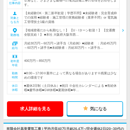
空港など、さまざまな建物への電気設備工事の管理をお任せしま
仕事内容
す。
【未経験OK・第二新卒歓迎｜学歴不問】■未経験者：完全育成枠
での採用 ■経験者：施工管理の実務経験者（業界不問）or 電気施
対象と
工管理技士1級の資格
なる方
【地域密着だから転勤なし！】 【U・Iターン歓迎！】 【交通費
全額支給！】 ■本社 大阪府大阪市西…
勤務地
月給30万円～60万円＋諸手当《月給例》■経験者 ：月給45万円
～60万円＋諸手当■未経験者：月給30万円～＋諸手当…
給与
400万円～850万円
初年度
年収
■8:00～17:00※案件によって異なる場合があります※残業は少な
勤務
時間
めの環境です
■週休2日制（土日休み）■祝日 ※会社カレンダーによる ■有給休
休日
休暇
暇■慶弔休暇■GW休暇■夏期休暇■年…
求人詳細を見る
気になる
有限会社高美電気工事 | 平均月収40万/月給26.4万~/完全週休2日/20~30代の