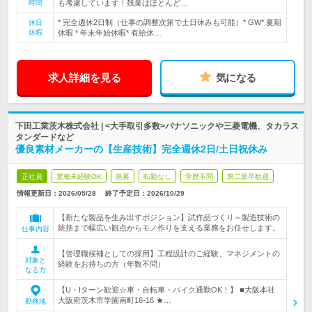
時間
も考慮しています！残業はほとんど…
* 完全週休2日制（仕事の調整次第で土日休みも可能）* GW* 夏期
休日
休暇
休暇 * 年末年始休暇* 有給休…
求人詳細を見る
気になる
下田工業茨木株式会社 | <大手取引多数>パナソニックや三菱電機、タカラス
タンダードなど
優良素材メーカーの【生産技術】完全週休2日/土日祝休み
正社員
業種未経験OK
急募
転勤なし
学歴不問
第二新卒歓迎
情報更新日：2026/05/28
終了予定日：
2026/10/29
【新たな製品を生み出すポジション】試作品づくり～製造技術の
統括まで幅広い観点からモノ作りを支える業務をお任せします。
仕事内容
【管理職候補としての採用】工程設計のご経験、マネジメントの
対象と
経験をお持ちの方（年数不問）
なる方
【U・Iターン歓迎☆車・自転車・バイク通勤OK！】 ■大阪本社
大阪府茨木市学園南町16-16 ★…
勤務地