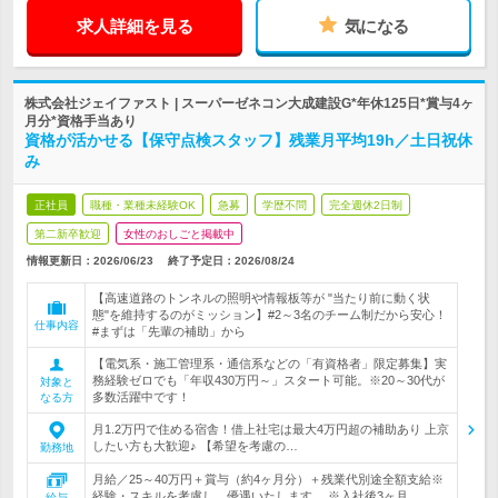
求人詳細を見る
気になる
株式会社ジェイファスト | スーパーゼネコン大成建設G*年休125日*賞与4ヶ
月分*資格手当あり
資格が活かせる【保守点検スタッフ】残業月平均19h／土日祝休
み
正社員
職種・業種未経験OK
急募
学歴不問
完全週休2日制
第二新卒歓迎
女性のおしごと掲載中
情報更新日：2026/06/23
終了予定日：
2026/08/24
【高速道路のトンネルの照明や情報板等が "当たり前に動く状
態"を維持するのがミッション】#2～3名のチーム制だから安心！
仕事内容
#まずは「先輩の補助」から
【電気系・施工管理系・通信系などの「有資格者」限定募集】実
務経験ゼロでも「年収430万円～」スタート可能。※20～30代が
対象と
多数活躍中です！
なる方
月1.2万円で住める宿舎！借上社宅は最大4万円超の補助あり 上京
したい方も大歓迎♪ 【希望を考慮の…
勤務地
月給／25～40万円＋賞与（約4ヶ月分）＋残業代別途全額支給※
経験・スキルを考慮し、優遇いたします。 ※入社後3ヶ月…
給与