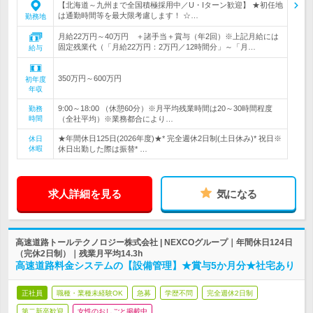
【北海道～九州まで全国積極採用中／U・Iターン歓迎】 ★初任地
は通勤時間等を最大限考慮します！ ☆…
勤務地
月給22万円～40万円 ＋諸手当＋賞与（年2回）※上記月給には
固定残業代（「月給22万円：2万円／12時間分」～「月…
給与
350万円～600万円
初年度
年収
9:00～18:00 （休憩60分）※月平均残業時間は20～30時間程度
勤務
時間
（全社平均）※業務都合により…
★年間休日125日(2026年度)★* 完全週休2日制(土日休み)* 祝日※
休日
休暇
休日出勤した際は振替* …
求人詳細を見る
気になる
高速道路トールテクノロジー株式会社 | NEXCOグループ｜年間休日124日
（完休2日制）｜残業月平均14.3h
高速道路料金システムの【設備管理】★賞与5か月分★社宅あり
正社員
職種・業種未経験OK
急募
学歴不問
完全週休2日制
第二新卒歓迎
女性のおしごと掲載中