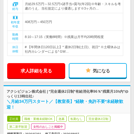
月給29.5万円～32.5万円+諸手当+賞与(年2回)※年齢・スキルを考
慮のうえ、当社規定により優遇します※3ヶ月の…
給与
408万円～450万円
初年度
年収
勤務
8:10～17:15（実働8時間）※残業は月平均20時間程度
時間
# 【年間休日120日以上】* 週休2日制(土日)、祝日* ※土曜休みは
休日
休暇
社内カレンダーによる* GW…
求人詳細を見る
気になる
アクシビジョン株式会社 | *完全週休2日制*有給消化率96％*残業月10h内*ゆ
っくり13時出社♪
＼月給34万円スタート／【教室長】*経験・免許不要*未経験歓
迎！
正社員
職種・業種未経験OK
急募
転勤なし
完全週休2日制
第二新卒歓迎
女性のおしごと掲載中
情報更新日：2026/07/01
終了予定日：
2026/09/07