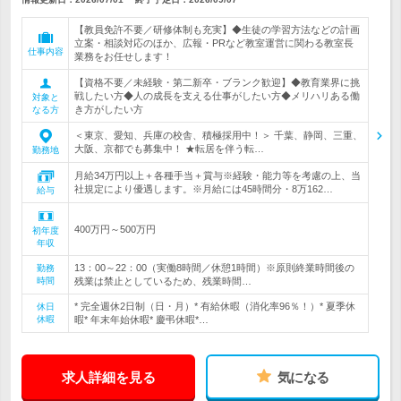
【教員免許不要／研修体制も充実】◆生徒の学習方法などの計画
立案・相談対応のほか、広報・PRなど教室運営に関わる教室長
仕事内容
業務をお任せします！
【資格不要／未経験・第二新卒・ブランク歓迎】◆教育業界に挑
戦したい方◆人の成長を支える仕事がしたい方◆メリハリある働
対象と
き方がしたい方
なる方
＜東京、愛知、兵庫の校舎、積極採用中！＞ 千葉、静岡、三重、
大阪、京都でも募集中！ ★転居を伴う転…
勤務地
月給34万円以上＋各種手当＋賞与※経験・能力等を考慮の上、当
社規定により優遇します。※月給には45時間分・8万162…
給与
400万円～500万円
初年度
年収
13：00～22：00（実働8時間／休憩1時間）※原則終業時間後の
勤務
時間
残業は禁止としているため、残業時間…
* 完全週休2日制（日・月）* 有給休暇（消化率96％！）* 夏季休
休日
休暇
暇* 年末年始休暇* 慶弔休暇*…
求人詳細を見る
気になる