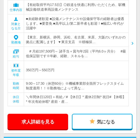
【有給取得平均17.5日】◎鉄道を快適に利用いただくため、駅機
械設備/鉄道車両設備メンテナンス
仕事内容
■未経験者歓迎 ■設備メンテナンスや設備保守等の経験者は優遇
します。■要普免 ■高卒以上/第二新卒者も歓迎！■幅広い年代が
対象と
活躍中
なる方
【東京、新横浜、静岡、浜松、名古屋、米原、大阪のいずれかの
拠点に配属します】 ▼東京支店 ※積極採…
勤務地
# 月給197,500円～ 諸手当＋賞与年2回（平均6.0ヶ月分） #最
低保証額です※年齢、経験、スキルを…
給与
350万円～550万円
初年度
年収
9:00～17:30（休憩60分）※機械事業部全箇所フレックスタイム
勤務
時間
制度適用！！※勤務地によって異な…
＼年間休日120日＋有給／# 【休日】* 週休2日制* 祝日# 【休暇】
休日
休暇
* 年次有給休暇* 産前・産…
求人詳細を見る
気になる