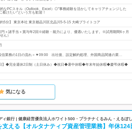
なPCスキル（Outlook、Excel）◎"事務経験を活かしてキャリアチェンジした
身に着けたい"という方も歓迎！
5分】 東京本社 東京都品川区北品川5-5-15 大崎ブライトコア
0万円＋諸手当＋賞与年2回※経験・能力により、優遇いたします。※試用期間6ヶ月
せん）
円
0# ＜投信業務の1日の流れ＞▼09:00 出社後、設定解約処理、外国商品関連の業…
20日】◆完全週休2日制（土日休み）◆祝日◆暑中休暇◆年末年始休暇◆慶弔休暇◆
気になる
ィ銀行 | 健康経営優良法人ホワイト500・プラチナくるみん・えるぼ
を支える【オルタナティブ資産管理業務】年休124