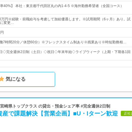
率40%】 本社：東京都千代田区丸の内1-4-5 ※海外勤務希望者（全国コース）
80万円※経験・前職給与を考慮して加給優遇します。※試用期間（6ヶ月）あり。試
に変更…
万円
0 （実働7時間20分／休憩60分）※フレックスタイム制あり※残業あり※時短勤務相…
0日◇完全週休2日制（土日）◇祝日◇年末年始◇ライブウィーク（上期・下期各1回
気になる
 #宮崎県トップクラス の貸出・預金シェア率 #完全週休2日制
資産で課題解決【営業企画】■U・Iターン歓迎
正社