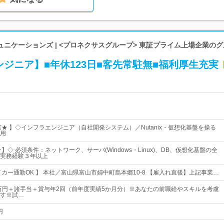
ニケーションズ | <プロネクサスグループ> 東証プライム上場企業の
ジニア】■年休123日■客先常駐無■福利厚生充実
実★ 】◇インフラエンジニア（自社開発システム）／Nutanix・仮想化基盤を操る
用
★】◇ 必須条件：ネットワーク、サーバ(Windows・Linux)、DB、仮想化基盤の全
実務経験３年以上
イカー通勤OK 】 本社／富山県富山市婦中町島本郷10-8 【雇入れ直後】上記事業…
5万円＋諸手当＋賞与年2回（前年度実績5か月分）※あなたの前職給やスキルを考慮
す※試…
円