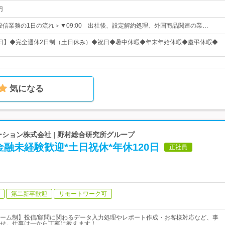
円
0# ＜投信業務の1日の流れ＞▼09:00 出社後、設定解約処理、外国商品関連の業…
20日】◆完全週休2日制（土日休み）◆祝日◆暑中休暇◆年末年始休暇◆慶弔休暇◆
気になる
ーション株式会社 | 野村総合研究所グループ
融未経験歓迎*土日祝休*年休120日
正社員
第二新卒歓迎
リモートワーク可
ーム制】投信/顧問に関わるデータ入力処理やレポート作成・お客様対応など、事
せ。仕事は一から丁寧に教えます！