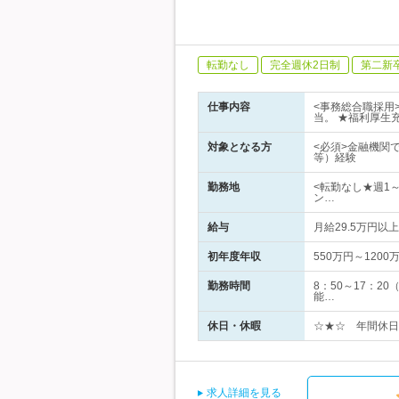
転勤なし
完全週休2日制
第二新
仕事内容
<事務総合職採用
当。 ★福利厚生
対象となる方
<必須>金融機関
等）経験
勤務地
<転勤なし★週1
ン…
給与
月給29.5万円
初年度年収
550万円～1200
勤務時間
8：50～17：2
能…
休日・休暇
☆★☆ 年間休日1
求人詳細を見る