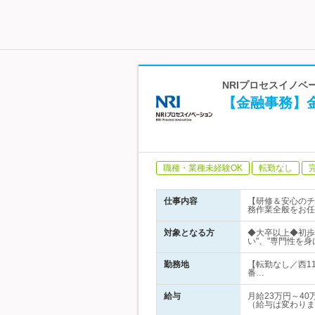
NRIプロセスイノベ
【金融事務】金
職種・業種未経験OK
転勤なし
仕事内容
【研修＆安心のチ
務作業全般をお任
対象となる方
◆大卒以上◆初歩的
い"、"専門性を
勤務地
【転勤なし／西1
番…
給与
月給23万円～4
（給与は変わりま