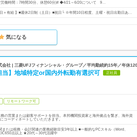
(所定労働時間：7時間30分、休憩60分)# ◆4/21～6/20について 9…
23日＋有給 】■週休2日制（土日）■祝日└ ※年間10日程度、土曜・祝日出勤日あ…
気になる
式会社 | 三菱UFJフィナンシャル・グループ／平均勤続約15年／年休12
担当】地域特定or国内外転勤有選択可
正社員
リモートワーク可
S業務の営業または顧客サポートを担当。本邦機関投資家と海外拠点を繋ぎ、海外資
にコーディネートしていただきます。
関または税務・会計関連の業務経験目安3年以上 ■一般的なPCスキル（Word、
OEIC650点以上 ★20代～30代活躍中