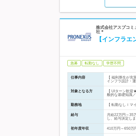
株式会社アスプコミュ
社＊
【インフラエン
急募
転勤なし
学歴不問
仕事内容
【 福利厚生が充
インフラ設計・運
対象となる方
【 UIターン歓迎
般的な基礎知識／
勤務地
【 転勤なしｌマ
給与
月給22万円～3
し、給与決定しま
初年度年収
410万円～650万