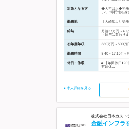
対象となる方
◆大卒以上◆初歩的
い"、"専門性を
勤務地
【大崎駅より徒歩約
給与
月給27万円～4
（給与は変わりま
初年度年収
380万円～600万
勤務時間
8:40～17:1
休日・休暇
# 【年間休日1
有給休…
求人詳細を見る
株式会社日本カストデ
金融インフラ