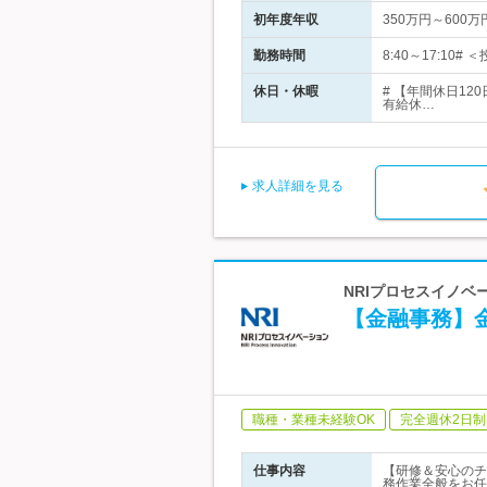
初年度年収
350万円～600万
勤務時間
8:40～17:1
休日・休暇
# 【年間休日1
有給休…
求人詳細を見る
NRIプロセスイノベ
【金融事務】金
職種・業種未経験OK
完全週休2日制
仕事内容
【研修＆安心のチ
務作業全般をお任