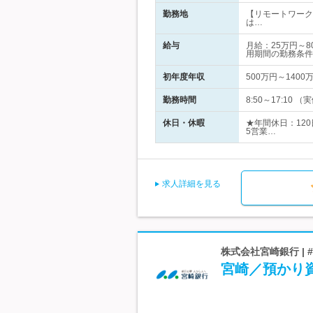
勤務地
【リモートワーク
は…
給与
月給：25万円～
用期間の勤務条件
初年度年収
500万円～1400
勤務時間
8:50～17:1
休日・休暇
★年間休日：12
5営業…
求人詳細を見る
株式会社宮崎銀行 |
宮崎／預かり