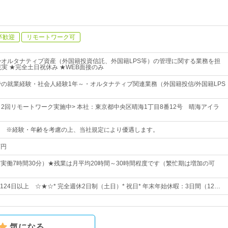
卒歓迎
リモートワーク可
>オルタナティブ資産（外国籍投資信託、外国籍LPS等）の管理に関する業務を担
充実 ★完全土日祝休み ★WEB面接のみ
での就業経験・社会人経験1年～・オルタナティブ関連業務（外国籍投信/外国籍LPS
～2回リモートワーク実施中> 本社：東京都中央区晴海1丁目8番12号 晴海アイラ
以上 ※経験・年齢を考慮の上、当社規定により優遇します。
万円
0（実働7時間30分）★残業は月平均20時間～30時間程度です（繁忙期は増加の可
24日以上 ☆★☆* 完全週休2日制（土日）* 祝日* 年末年始休暇：3日間（12…
気になる