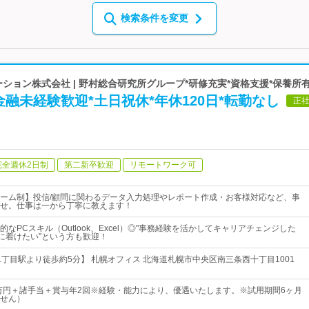
検索条件を変更
ーション株式会社 | 野村総合研究所グループ*研修充実*資格支援*保養所
融未経験歓迎*土日祝休*年休120日*転勤なし
正
完全週休2日制
第二新卒歓迎
リモートワーク可
ーム制】投信/顧問に関わるデータ入力処理やレポート作成・お客様対応など、事
せ。仕事は一から丁寧に教えます！
なPCスキル（Outlook、Excel）◎"事務経験を活かしてキャリアチェンジした
身に着けたい"という方も歓迎！
1丁目駅より徒歩約5分】 札幌オフィス 北海道札幌市中央区南三条西十丁目1001
0万円＋諸手当＋賞与年2回※経験・能力により、優遇いたします。※試用期間6ヶ月
せん）