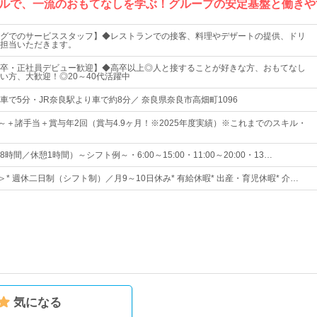
ルで、一流のおもてなしを学ぶ！グループの安定基盤と働きや
グでのサービススタッフ】◆レストランでの接客、料理やデザートの提供、ドリ
担当いただきます。
卒・正社員デビュー歓迎】◆高卒以上◎人と接することが好きな方、おもてなし
い方、大歓迎！◎20～40代活躍中
車で5分・JR奈良駅より車で約8分／ 奈良県奈良市高畑町1096
0円～＋諸手当＋賞与年2回（賞与4.9ヶ月！※2025年度実績）※これまでのスキル・
間／休憩1時間）～シフト例～・6:00～15:00・11:00～20:00・13…
＞* 週休二日制（シフト制）／月9～10日休み* 有給休暇* 出産・育児休暇* 介…
気になる