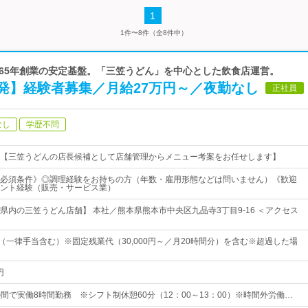
1
1件〜8件（全8件中）
1965年創業の安定基盤。「三笠うどん」を中心とした飲食店運営。
発】経験者募集／月給27万円～／夜勤なし
正社員
なし
学歴不問
【三笠うどんの店長候補として店舗管理からメニュー考案をお任せします】
必須条件》◎調理経験をお持ちの方（年数・雇用形態などは問いません）《歓迎
ント経験（販売・サービス業）
県内の三笠うどん店舗】 本社／熊本県熊本市中央区九品寺3丁目9-16 ＜アクセス
円～（一律手当含む）※固定残業代（30,000円～／月20時間分）を含む※超過した場
円
0の間で実働8時間勤務 ※シフト制休憩60分（12：00～13：00）※時間外労働…