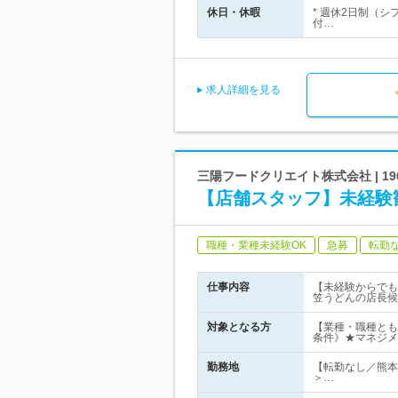
休日・休暇
* 週休2日制（シ
付…
求人詳細を見る
三陽フードクリエイト株式会社 | 
【店舗スタッフ】未経験
職種・業種未経験OK
急募
転勤
仕事内容
【未経験からでも
笠うどんの店長候
対象となる方
【業種・職種とも
条件》★マネジメ
勤務地
【転勤なし／熊本
＞…