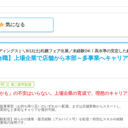
気になる
ィングス | ＼9/12(土)札幌フェア出展／未経験OK！高水準の安定し
合職】上場企業で店舗から本部～多事業へキャリア
不問
第二新卒歓迎
かも」の不安はいらない。上場企業の育成で、理想のキャリア
販事業部（お持ち帰り店）のいずれかへ配属。まずは店舗業務からスタートし、
業部など多彩なキャリアが選択可能。
験歓迎】何らかの接客・販売経験（アルバイト可）を歓迎！特別なスキルや経験
重視の採用です。