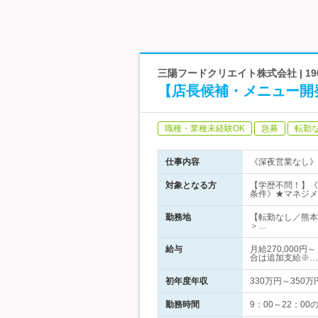
三陽フードクリエイト株式会社 | 
【店長候補・メニュー開
職種・業種未経験OK
急募
転勤
仕事内容
《深夜営業なし》
対象となる方
【学歴不問！】《
条件》★マネジメ
勤務地
【転勤なし／熊本
＞…
給与
月給270,000
合は追加支給※…
初年度年収
330万円～350万
勤務時間
9：00～22：0