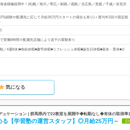
海道積極採用中！(札幌／旭川／帯広／釧路／函館／北広島／恵庭／千歳／岩見沢
9万円(経験や配属先に応じて月給36万円スタートの場合も有り)＋賞与年2回※固定残
…
円
0の間で実働8時間※配属先店舗により若干の変動有り
ト制／4週8休)■有給休暇■慶弔休暇■リフレッシュ休暇■誕生日休暇■産休・育休■介
気になる
ュケーション | 群馬県内で22教室を展開中◆転勤なし◆有休の取得率1
める【学習塾の運営スタッフ】◎月給25万円～
正