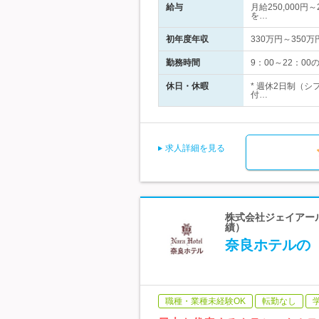
給与
月給250,000円
を…
初年度年収
330万円～350万
勤務時間
9：00～22：0
休日・休暇
* 週休2日制（シ
付…
求人詳細を見る
株式会社ジェイアール
績）
奈良ホテルの
職種・業種未経験OK
転勤なし