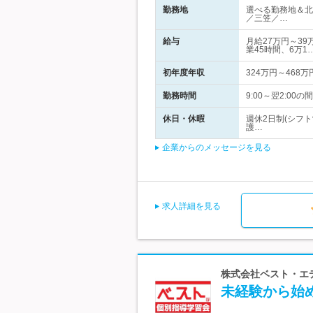
勤務地
選べる勤務地＆北
／三笠／…
給与
月給27万円～3
業45時間、6万1
初年度年収
324万円～468万
勤務時間
9:00～翌2:0
休日・休暇
週休2日制(シフ
護…
企業からのメッセージを見る
求人詳細を見る
株式会社ベスト・エデ
未経験から始