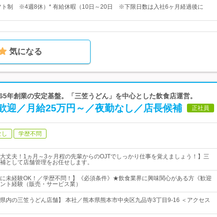
フト制 ※4週8休）* 有給休暇（10日～20日 ※下限日数は入社6ヶ月経過後に
気になる
1965年創業の安定基盤。「三笠うどん」を中心とした飲食店運営。
歓迎／月給25万円～／夜勤なし／店長候補
正社員
なし
学歴不問
大丈夫！1ヵ月～3ヶ月程の先輩からのOJTでしっかり仕事を覚えましょう！】三
補として店舗管理をお任せします。
に未経験OK！／学歴不問！】《必須条件》★飲食業界に興味関心がある方《歓迎
ント経験（販売・サービス業）
県内の三笠うどん店舗】 本社／熊本県熊本市中央区九品寺3丁目9-16 ＜アクセス