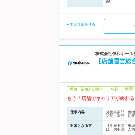
86…
求人詳細を見る
株式会社伸和ホールデ
【店舗運営総
職種・業種未経験OK
急募
学歴
もう「店舗でキャリアが終わる
仕事内容
外食事業部、食物
店長、本部、他事
対象となる方
【学歴不問・未経
は一切不要。人柄