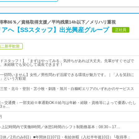
取得率86％／資格取得支援／平均残業14h以下／メリハリ重視
リアへ【SSスタッフ】出光興産グループ
正社員
第二新卒歓迎
ドスタッフ！】「まずはやってみる」気持ちがあれば大丈夫。先輩がすぐそばで
、未経験でも安心して成長できます！
一切問いません】女性／男性問わず活躍できる環境が魅力です。｜「人を笑顔に
」という方歓迎
三笠・北斗・登別・苫小牧・釧路・旭川・白糠町エリアのいずれかのサービスス
5万円～交通費：一部支給※車通勤OK※給与は年齢・経験・資格等によって優遇いたし
3ヵ…
円
2:00└上記時間内で実働8時間／休憩1時間のシフト制勤務基本：08:30～17…
9日休／2月のみ8日）■年間休日107日・有給休暇（入社半年後10日）└取得率：