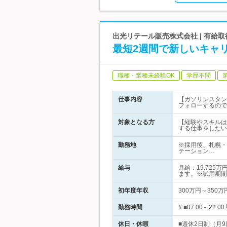
出光リテール販売株式会社 | 有給
最短2週間で新しいキャ
職種・業種未経験OK
学歴不問
仕事内容
【ガソリンスタン
フォローするので
対象となる方
【経験やスキルは
する仕事をしたい
勤務地
※採用後、札幌・
テーション…
給与
月給：19.72
ます。※試用期間
初年度年収
300万円～350万
勤務時間
# ■07:00～2
休日・休暇
■週休2日制（月