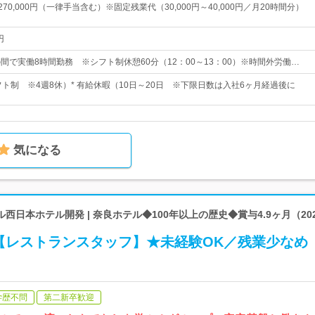
～270,000円（一律手当含む）※固定残業代（30,000円～40,000円／月20時間分）
円
0の間で実働8時間勤務 ※シフト制休憩60分（12：00～13：00）※時間外労働…
フト制 ※4週8休）* 有給休暇（10日～20日 ※下限日数は入社6ヶ月経過後に
気になる
西日本ホテル開発 | 奈良ホテル◆100年以上の歴史◆賞与4.9ヶ月（20
【レストランスタッフ】★未経験OK／残業少なめ
学歴不問
第二新卒歓迎