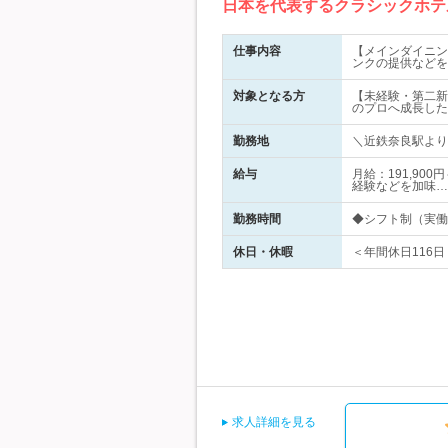
日本を代表するクラシックホテ
仕事内容
【メインダイニン
ンクの提供などを
対象となる方
【未経験・第二新
のプロへ成長した
勤務地
＼近鉄奈良駅より
給与
月給：191,90
経験などを加味…
勤務時間
◆シフト制（実働8時
休日・休暇
＜年間休日116日
求人詳細を見る