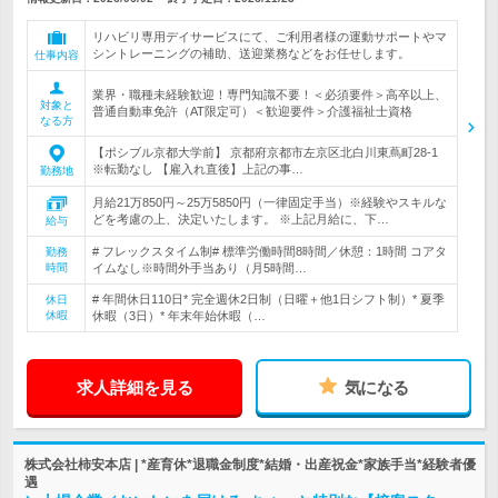
リハビリ専用デイサービスにて、ご利用者様の運動サポートやマ
シントレーニングの補助、送迎業務などをお任せします。
仕事内容
業界・職種未経験歓迎！専門知識不要！＜必須要件＞高卒以上、
対象と
普通自動車免許（AT限定可）＜歓迎要件＞介護福祉士資格
なる方
【ポシブル京都大学前】 京都府京都市左京区北白川東蔦町28-1
※転勤なし 【雇入れ直後】上記の事…
勤務地
月給21万850円～25万5850円（一律固定手当）※経験やスキルな
どを考慮の上、決定いたします。 ※上記月給に、下…
給与
# フレックスタイム制# 標準労働時間8時間／休憩：1時間 コアタ
勤務
時間
イムなし※時間外手当あり（月5時間…
# 年間休日110日* 完全週休2日制（日曜＋他1日シフト制）* 夏季
休日
休暇
休暇（3日）* 年末年始休暇（…
求人詳細を見る
気になる
株式会社柿安本店 | *産育休*退職金制度*結婚・出産祝金*家族手当*経験者優
遇