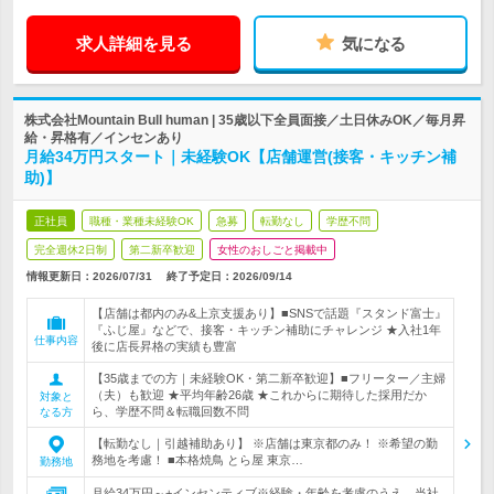
求人詳細を見る
気になる
株式会社Mountain Bull human | 35歳以下全員面接／土日休みOK／毎月昇
給・昇格有／インセンあり
月給34万円スタート｜未経験OK【店舗運営(接客・キッチン補
助)】
正社員
職種・業種未経験OK
急募
転勤なし
学歴不問
完全週休2日制
第二新卒歓迎
女性のおしごと掲載中
情報更新日：2026/07/31
終了予定日：
2026/09/14
【店舗は都内のみ&上京支援あり】■SNSで話題『スタンド富士』
『ふじ屋』などで、接客・キッチン補助にチャレンジ ★入社1年
仕事内容
後に店長昇格の実績も豊富
【35歳までの方｜未経験OK・第二新卒歓迎】■フリーター／主婦
（夫）も歓迎 ★平均年齢26歳 ★これからに期待した採用だか
対象と
ら、学歴不問＆転職回数不問
なる方
【転勤なし｜引越補助あり】 ※店舗は東京都のみ！ ※希望の勤
務地を考慮！ ■本格焼鳥 とら屋 東京…
勤務地
月給34万円～+インセンティブ※経験・年齢を考慮のうえ、当社