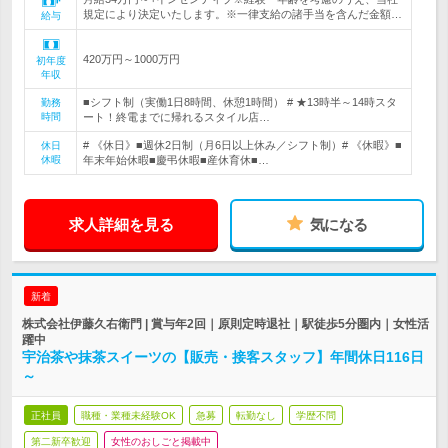
規定により決定いたします。※一律支給の諸手当を含んだ金額…
給与
420万円～1000万円
初年度
年収
■シフト制（実働1日8時間、休憩1時間） # ★13時半～14時スタ
勤務
時間
ート！終電までに帰れるスタイル店…
# 《休日》■週休2日制（月6日以上休み／シフト制）# 《休暇》■
休日
休暇
年末年始休暇■慶弔休暇■産休育休■…
求人詳細を見る
気になる
新着
株式会社伊藤久右衛門 | 賞与年2回｜原則定時退社｜駅徒歩5分圏内｜女性活
躍中
宇治茶や抹茶スイーツの【販売・接客スタッフ】年間休日116日
～
正社員
職種・業種未経験OK
急募
転勤なし
学歴不問
第二新卒歓迎
女性のおしごと掲載中