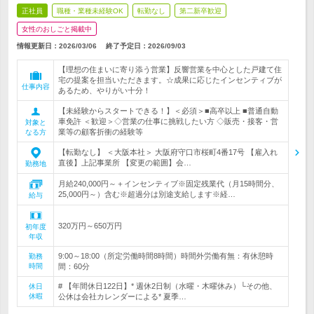
正社員
職種・業種未経験OK
転勤なし
第二新卒歓迎
女性のおしごと掲載中
情報更新日：2026/03/06
終了予定日：
2026/09/03
【理想の住まいに寄り添う営業】反響営業を中心とした戸建て住
宅の提案を担当いただきます。☆成果に応じたインセンティブが
仕事内容
あるため、やりがい十分！
【未経験からスタートできる！】＜必須＞■高卒以上 ■普通自動
車免許 ＜歓迎＞◇営業の仕事に挑戦したい方 ◇販売・接客・営
対象と
業等の顧客折衝の経験等
なる方
【転勤なし】 ＜大阪本社＞ 大阪府守口市桜町4番17号 【雇入れ
直後】上記事業所 【変更の範囲】会…
勤務地
月給240,000円～＋インセンティブ※固定残業代（月15時間分、
25,000円～）含む※超過分は別途支給します※経…
給与
320万円～650万円
初年度
年収
9:00～18:00（所定労働時間8時間）時間外労働有無：有休憩時
勤務
時間
間：60分
# 【年間休日122日】* 週休2日制（水曜・木曜休み）└その他、
休日
休暇
公休は会社カレンダーによる* 夏季…