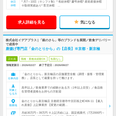
* 月7～10日（※シフト制）* 有給休暇* 慶弔休暇* 産前産後休暇
休日
休暇
※取得実績あり* 育児休暇 …
求人詳細を見る
気になる
株式会社イデアプラス | 「銀のさら」等のブランドを展開／飲食デリバリー
で成長中
唐揚げ専門店「金のとりから」の【店長】※京都・新京極
正社員
職種・業種未経験OK
転勤なし
情報更新日：2026/02/27
終了予定日：
2026/08/27
「金のとりから」新京極店の店舗運営全般（調理・接客・管理業
務）。店長として裁量を持って働けます。
仕事内容
高卒以上／飲食業界での経験がある方（1年以上目安）／食品衛
対象と
生管理者資格をお持ちの方歓迎
なる方
金のとりから新京極店 京都府京都市中京区桜之町406-11 【雇入
れ直後】上記事業所 【変更の範囲…
勤務地
月給30万円～39万円 ※上記月給には、固定残業代（7万2000円～