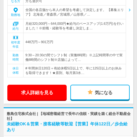
方も選択可
なる方
全国の各店舗から本人の希望を考慮して決定します。 【募集エリ
ア】 北海道／青森県／宮城県／山形県／…
勤務地
月給320,000円～644,000円★給与のベースアップ(1.6万円)を行い
ました！※前職・経験等を考慮し決定しま…
給与
448万円～901万円
初年度
年収
9:30～20:30の間でシフト制（実働8時間）※上記時間帯の中で実
勤務
時間
働8時間のシフト制※店舗によって…
# 年間休日120日＋有給休暇5日以上で、年に125日以上のお休み
休日
休暇
を取得できます！★原則、毎月第3水…
求人詳細を見る
気になる
敷島住宅株式会社 | 【地域密着経営で長年の信頼・実績を築く総合不動産会
社】
未経験OK＆営業・接客経験等歓迎【営業】年休122日／歩合給
あり