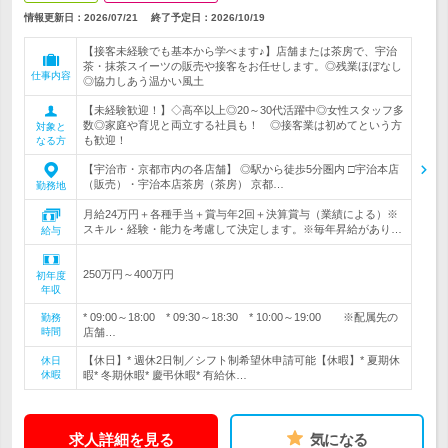
情報更新日：2026/07/21
終了予定日：
2026/10/19
【接客未経験でも基本から学べます♪】店舗または茶房で、宇治
茶・抹茶スイーツの販売や接客をお任せします。◎残業ほぼなし
仕事内容
◎協力しあう温かい風土
【未経験歓迎！】◇高卒以上◎20～30代活躍中◎女性スタッフ多
数◎家庭や育児と両立する社員も！ ◎接客業は初めてという方
対象と
も歓迎！
なる方
【宇治市・京都市内の各店舗】 ◎駅から徒歩5分圏内 □宇治本店
（販売）・宇治本店茶房（茶房） 京都…
勤務地
月給24万円＋各種手当＋賞与年2回＋決算賞与（業績による）※
スキル・経験・能力を考慮して決定します。※毎年昇給があり…
給与
250万円～400万円
初年度
年収
* 09:00～18:00 * 09:30～18:30 * 10:00～19:00 ※配属先の
勤務
時間
店舗…
【休日】* 週休2日制／シフト制希望休申請可能【休暇】* 夏期休
休日
休暇
暇* 冬期休暇* 慶弔休暇* 有給休…
求人詳細を見る
気になる