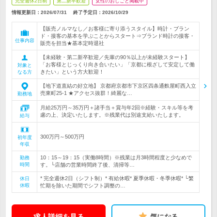
完全週休2日制
第二新卒歓迎
女性のおしごと掲載中
情報更新日：2026/07/31
終了予定日：
2026/10/29
【販売ノルマなし／お客様に寄り添うスタイル】時計・ブラン
ド・接客の基本を学ぶことからスタート⇒ブランド時計の接客・
仕事内容
販売を担当★基本定時退社
【未経験・第二新卒歓迎／先輩の90％以上が未経験スタート】
「お客様とじっくり向き合いたい」「京都に根ざして安定して働
対象と
きたい」という方大歓迎！
なる方
【地下道直結の好立地】 京都府京都市下京区四条通麩屋町西入立
売東町25-1 ★アクセス抜群！綺麗な…
勤務地
月給25万円～35万円＋諸手当＋賞与年2回※経験・スキル等を考
慮の上、決定いたします。※残業代は別途支給いたします。
給与
300万円～500万円
初年度
年収
10：15～19：15（実働8時間）※残業は月3時間程度と少なめで
勤務
時間
す。└店舗の営業時間終了後、清掃等…
* 完全週休2日（シフト制）* 有給休暇* 夏季休暇・冬季休暇* └繁
休日
休暇
忙期を除いた期間でシフト調整の…
求人詳細を見る
気になる