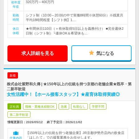
320万円～400万円
初年度
年収
シフト制（10:00～20:00の中で実働8時間※休憩60分）※残業月
勤務
時間
平均18時間程度【シフト例】1…
★年間休日110日（＋有休取得5日以上を義務付け） ■完全週休2
休日
休暇
日制（シフト制）└連休OK＆希望休も…
求人詳細を見る
気になる
新着
株式会社紫野和久傳 | ★150年以上の伝統を持つ京都の老舗企業★既卒・第
二新卒歓迎
女性活躍中！【ホール接客スタッフ】★産育休取得実績◎
正社員
職種・業種未経験OK
急募
転勤なし
学歴不問
第二新卒歓迎
情報更新日：2026/05/12
終了予定日：
2026/11/02
【150年以上の伝統を持つ老舗企業】JR京都伊勢丹店内の飲食店
「はしたて」での接客業務をお任せします。
仕事内容