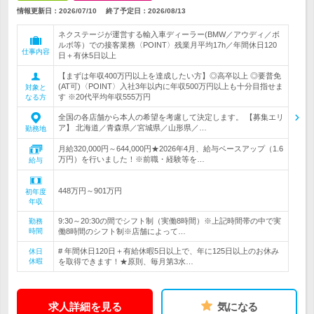
情報更新日：2026/07/10
終了予定日：
2026/08/13
ネクステージが運営する輸入車ディーラー(BMW／アウディ／ボ
ルボ等）での接客業務〈POINT〉残業月平均17h／年間休日120
仕事内容
日＋有休5日以上
【まずは年収400万円以上を達成したい方】◎高卒以上 ◎要普免
(AT可)〈POINT〉入社3年以内に年収500万円以上も十分目指せま
対象と
す ※20代平均年収555万円
なる方
全国の各店舗から本人の希望を考慮して決定します。 【募集エリ
ア】 北海道／青森県／宮城県／山形県／…
勤務地
月給320,000円～644,000円★2026年4月、給与ベースアップ（1.6
万円）を行いました！※前職・経験等を…
給与
448万円～901万円
初年度
年収
9:30～20:30の間でシフト制（実働8時間）※上記時間帯の中で実
勤務
時間
働8時間のシフト制※店舗によって…
# 年間休日120日＋有給休暇5日以上で、年に125日以上のお休み
休日
休暇
を取得できます！★原則、毎月第3水…
求人詳細を見る
気になる