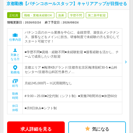
京都勤務【パチンコホールスタッフ】キャリアアップが目指せる
正社員
職種・業種未経験OK
急募
学歴不問
第二新卒歓迎
情報更新日：2026/02/24
終了予定日：
2026/08/24
パチンコ店のホール業務を中心に、金銭管理、遊技台メンテナン
ス、接客などをメインに担当。研修制度で未経験の方も安心して
仕事内容
スタート可能です！
■学歴不問■資格・経験不問■未経験歓迎 ■接客経験を活かし、チ
対象と
ームで成長したい方歓迎
なる方
京都エリア ■梅津KBグランド/京都市右京区梅津段町30-5 ■山科
センター/京都市山科区竹鼻竹ノ…
勤務地
月給245,000円～※試用期間なし
給与
勤務
# 9:00～25:00■2交代制（シフト制）■実働7時間35分■休憩60分
時間
休日
■月8日休み■シフト制
休暇
求人詳細を見る
気になる