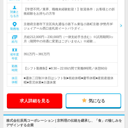
【学歴不問／業界、職種未経験歓迎！】歓迎条件：お客様との折
対象と
衝経験をお持ちの方等
なる方
京都府京都市下京区烏丸通塩小路下ル東塩小路町京都 伊勢丹3F
ジェイアール西口改札前イートパラダイ…
勤務地
月給212,000円～230,000円（一律支給手当含む）※試用期間3ヶ
月（期間中の待遇に変更はございません）※経験…
給与
351万円～381万円
初年度
年収
勤務
【シフト勤務制】■8:30～22:00の間で実働8時間／休憩60分
時間
■週休二日制※休日はシフト制■有給休暇■慶弔休暇■産前産後休
休日
休暇
暇■育児休業■介護休業
求人詳細を見る
気になる
株式会社辰馬コーポレーション | 京料理の伝統を継承し、「食」の愉しみを
デザインする企業