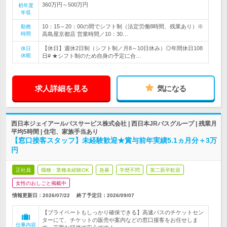
360万円～500万円
初年度
年収
10：15～20：00の間でシフト制（法定労働8時間、残業あり）※
勤務
時間
高島屋京都店 営業時間／10：30…
【休日】週休2日制（シフト制／月8～10日休み）◎年間休日108
休日
休暇
日# ★シフト制のため自身の予定に合…
求人詳細を見る
気になる
西日本ジェイアールバスサービス株式会社 | 西日本JRバスグループ | 残業月
平均5時間 | 住宅、家族手当あり
【窓口接客スタッフ】未経験歓迎★賞与前年実績5.1ヵ月分＋3万
円
正社員
職種・業種未経験OK
急募
学歴不問
第二新卒歓迎
女性のおしごと掲載中
情報更新日：2026/07/22
終了予定日：
2026/09/07
【プライベートもしっかり確保できる】高速バスのチケットセン
ターにて、チケットの販売や案内などの窓口接客をお任せしま
仕事内容