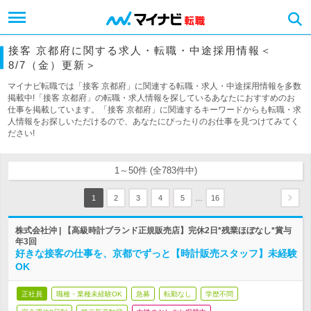
接客 京都府に関する求人・転職・中途採用情報＜
8/7（金）更新＞
マイナビ転職では「接客 京都府」に関連する転職・求人・中途採用情報を多数
掲載中!「接客 京都府」の転職・求人情報を探しているあなたにおすすめのお
仕事を掲載しています。「接客 京都府」に関連するキーワードからも転職・求
人情報をお探しいただけるので、あなたにぴったりのお仕事を見つけてみてく
ださい!
1～50件 (全783件中)
…
1
2
3
4
5
16
株式会社沖 | 【高級時計ブランド正規販売店】完休2日*残業ほぼなし*賞与
年3回
好きな接客の仕事を、京都でずっと【時計販売スタッフ】未経験
OK
正社員
職種・業種未経験OK
急募
転勤なし
学歴不問