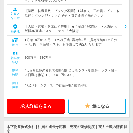
す。丁寧な研修で安心です！
【学歴・転職回数・ブランク不問】★社会人・正社員デビューも
対象と
歓迎！ ◎人と話すことが好き・安定企業で働きたい方
なる方
【大阪・京都・兵庫にて募集】 ★全拠点が駅直結！ ■大阪駅 大
阪駅JR高速バスターミナル ┗大阪府…
勤務地
■月給19万5400円～＋各種手当+賞与年2回（賞与実績5.1ヵ月分
＋3万円）※経験・スキルを考慮して決定いたします…
給与
300万円～350万円
初年度
年収
# 1ヵ月単位の変形労働時間制によるシフト制勤務＜シフト例＞
勤務
時間
※日勤は休憩1H、9:00～翌9:30（…
休日
* 4週8休（シフト制）* 有給休暇* 慶弔休暇
休暇
求人詳細を見る
気になる
木下物産株式会社 | 社員の成長を応援｜充実の研修制度｜実力主義の評価制
度