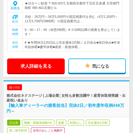
★UIターン歓迎 〒600-8372 京都府京都市下京区五条通 大宮南門
前町 480 AIG京都ビル
勤務地
月給：26万円～34万5,000円※固定残業代を含む（6万1,200円～
11万3,700円/38時間）※固定残業代は…
給与
9：00～17：00（休憩1時間）# ※20時以降の残業を禁止していま
勤務
時間
す！
# ★年間休日125日以上完全週休2日制／土日休み■祝日休み■年末
休日
休暇
年始休暇■慶弔休暇■産前・産後休暇…
求人詳細を見る
気になる
残り6日
株式会社ネクステージ | 上場企業│女性も多数活躍中！産育休取得実績・出
産祝い金あり
【輸入車ディーラーの接客担当】完休2日／初年度年収例448万
円～
正社員
職種・業種未経験OK
急募
転勤なし
完全週休2日制
第二新卒歓迎
女性のおしごと掲載中