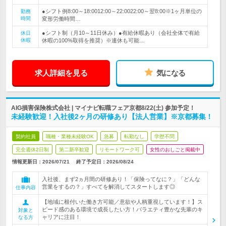
●シフト例8:00～18:0012:00～22:0022:00～翌8:00※1ヶ月単位の
勤務
時間
変形労働時間…
●シフト制（月10～11日休み）●有給休暇あり（会社全体で有給
休日
休暇
休暇の100%取得を推奨）※連休も可能…
求人詳細を見る
気になる
AIG損害保険株式会社 | マイナビ転職フェア京都8/22(土) 参加予定！
未経験歓迎！入社後2ヶ月の研修あり【法人営業】※京都募集！
契約社員
職種・業種未経験OK
急募
転勤なし
学歴不問
完全週休2日制
第二新卒歓迎
リモートワーク可
女性のおしごと掲載中
情報更新日：2026/07/21
終了予定日：
2026/08/24
入社後、まず2ヵ月間の研修あり！「保険ってなに？」「どんな
営業をするの？」すべてを解消してスタートします◎
仕事内容
【地域に根付いた働き方可能／意欲や人柄重視しています！】ス
ピード感のある環境で成長したい方！バラエティ豊かな先輩のキ
対象と
ャリアに注目！
なる方