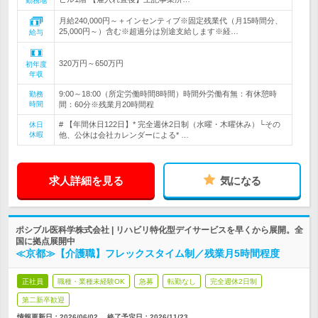
勤務地
月給240,000円～＋インセンティブ※固定残業代（月15時間分、
25,000円～）含む※超過分は別途支給します※経…
給与
320万円～650万円
初年度
年収
9:00～18:00（所定労働時間8時間）時間外労働有無：有休憩時
勤務
時間
間：60分※残業月20時間程
# 【年間休日122日】* 完全週休2日制（水曜・木曜休み）└その
休日
休暇
他、公休は会社カレンダーによる* …
求人詳細を見る
気になる
ポシブル医科学株式会社 | リハビリ特化型デイサービスを早くから展開。全
国に拠点展開中
≪京都≫【介護職】フレックスタイム制／残業月5時間程度
正社員
職種・業種未経験OK
急募
転勤なし
完全週休2日制
第二新卒歓迎
情報更新日：2026/06/02
終了予定日：
2026/11/23