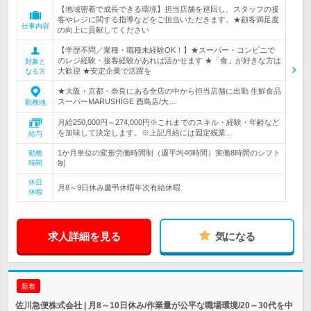
【地域密着で成長できる環境】担当店舗を巡回し、スタッフの接
客やレジに関する指導などをご担当いただきます。★顧客満足度
仕事内容
の向上に貢献してください
【学歴不問／業種・職種未経験OK！】★スーパー・コンビニで
のレジ経験・接客経験があれば活かせます ★「食」が好きな方は
対象と
大歓迎 ★安定企業で活躍を
なる方
★大阪・京都・奈良にある全店の中から担当店舗に出勤 生鮮食品
スーパーMARUSHIGE 酉島店/大…
勤務地
月給250,000円～274,000円※これまでのスキル・経験・年齢など
を加味して決定します。※上記月給には固定残業…
給与
1か月単位の変形労働時間制（週平均40時間）実働8時間のシフト
勤務
時間
制
休日
月8～9日休み慶弔休暇年次有給休暇
休暇
求人詳細を見る
気になる
新着
佐川急便株式会社 | 月8～10日休み/作業量が公平な職場環境/20～30代を中