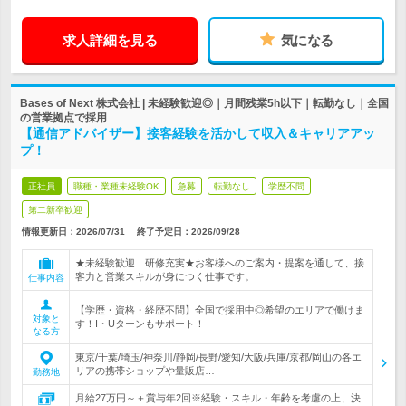
求人詳細を見る
気になる
Bases of Next 株式会社 | 未経験歓迎◎｜月間残業5h以下｜転勤なし｜全国
の営業拠点で採用
【通信アドバイザー】接客経験を活かして収入＆キャリアアッ
プ！
正社員
職種・業種未経験OK
急募
転勤なし
学歴不問
第二新卒歓迎
情報更新日：2026/07/31
終了予定日：
2026/09/28
★未経験歓迎｜研修充実★お客様へのご案内・提案を通して、接
客力と営業スキルが身につく仕事です。
仕事内容
【学歴・資格・経歴不問】全国で採用中◎希望のエリアで働けま
対象と
す！I・Uターンもサポート！
なる方
東京/千葉/埼玉/神奈川/静岡/長野/愛知/大阪/兵庫/京都/岡山の各エ
リアの携帯ショップや量販店…
勤務地
月給27万円～＋賞与年2回※経験・スキル・年齢を考慮の上、決