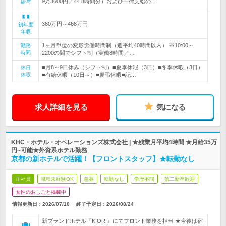
9万3600円／44.8時間分）および一律支給の…
給与
360万円～468万円
初年度
年収
1ヶ月単位の変形労働時間制（週平均40時間以内） ※10:00～
勤務
時間
2200の間でシフト制（実働8時間／…
■月8～9日休み（シフト制）■夏季休暇（3日）■冬季休暇（3日）
休日
休暇
■有給休暇（10日～）■慶弔休暇■記…
求人詳細を見る
気になる
KHC・ホテル・オペレーションズ株式会社 | ★残業月平均4時間 ★月給35万
円~可能★外資系ホテル勤務
京都の新ホテルで活躍！【フロントスタッフ】★転勤なし
正社員
職種未経験OK
急募
転勤なし
学歴不問
第二新卒歓迎
女性のおしごと掲載中
情報更新日：2026/07/10
終了予定日：
2026/08/24
新ブランドホテル『KIORI』にてフロント業務を担当 ★今後は宿