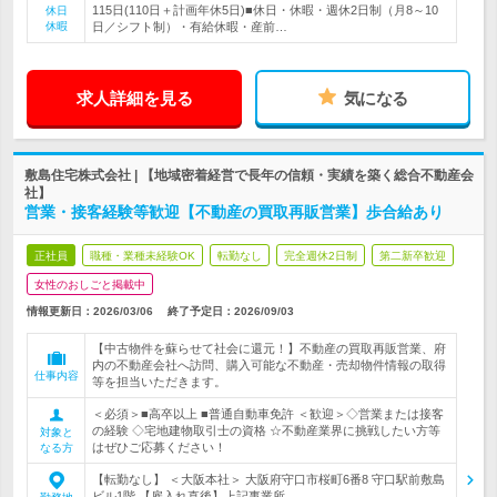
115日(110日＋計画年休5日)■休日・休暇・週休2日制（月8～10
休日
休暇
日／シフト制）・有給休暇・産前…
求人詳細を見る
気になる
敷島住宅株式会社 | 【地域密着経営で長年の信頼・実績を築く総合不動産会
社】
営業・接客経験等歓迎【不動産の買取再販営業】歩合給あり
正社員
職種・業種未経験OK
転勤なし
完全週休2日制
第二新卒歓迎
女性のおしごと掲載中
情報更新日：2026/03/06
終了予定日：
2026/09/03
【中古物件を蘇らせて社会に還元！】不動産の買取再販営業、府
内の不動産会社へ訪問、購入可能な不動産・売却物件情報の取得
仕事内容
等を担当いただきます。
＜必須＞■高卒以上 ■普通自動車免許 ＜歓迎＞◇営業または接客
の経験 ◇宅地建物取引士の資格 ☆不動産業界に挑戦したい方等
対象と
はぜひご応募ください！
なる方
【転勤なし】 ＜大阪本社＞ 大阪府守口市桜町6番8 守口駅前敷島
ビル1階 【雇入れ直後】上記事業所…