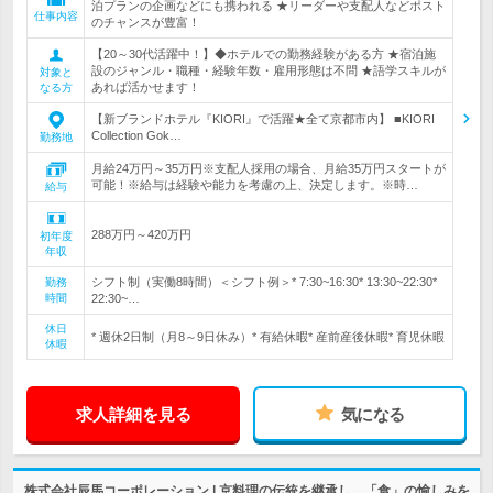
泊プランの企画などにも携われる ★リーダーや支配人などポスト
仕事内容
のチャンスが豊富！
【20～30代活躍中！】◆ホテルでの勤務経験がある方 ★宿泊施
設のジャンル・職種・経験年数・雇用形態は不問 ★語学スキルが
対象と
あれば活かせます！
なる方
【新ブランドホテル『KIORI』で活躍★全て京都市内】 ■KIORI
Collection Gok…
勤務地
月給24万円～35万円※支配人採用の場合、月給35万円スタートが
可能！※給与は経験や能力を考慮の上、決定します。※時…
給与
288万円～420万円
初年度
年収
シフト制（実働8時間）＜シフト例＞* 7:30~16:30* 13:30~22:30*
勤務
時間
22:30~…
休日
* 週休2日制（月8～9日休み）* 有給休暇* 産前産後休暇* 育児休暇
休暇
求人詳細を見る
気になる
株式会社辰馬コーポレーション | 京料理の伝統を継承し、「食」の愉しみを