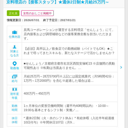
京料理店の【接客スタッフ】★週休2日制★月給25万円～
正社員
女性のおしごと掲載中
情報更新日：2026/07/31
終了予定日：
2027/01/21
辰馬コーポレーションが運営する京料理店「せんしょう」にて、
店内接客および調理補助などの接客業務全般を担当いただきま
仕事内容
す。
【必須】高卒以上／飲食店での勤務経験（バイトでもOK）★こ
対象と
れまで培ってきたスキルを、新たなステージで活かしませんか？
なる方
■せんしょう／京都府京都市右京区西院安塚町23 ※店舗間の異動
可能性あり ※転勤は当面ありません。…
勤務地
月給25万円～28万5700円※上記には固定残業代（月5時間42分：
1万円～1万2000円）を含む※超過した場合は追…
給与
400万円～450万円
初年度
年収
1ヶ月単位の変形労働時間制（週平均40時間以内）・10:00～
勤務
時間
19:00を基本とするシフト制・実働／…
* 週休2日制（火・水のシフト休み）* 有給休暇（入社半年経過後
休日
休暇
10日付与）※年間休日107日（月9…