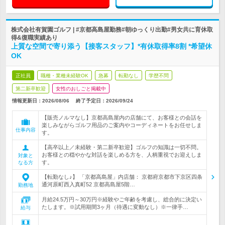
株式会社有賀園ゴルフ | #京都高島屋勤務#朝ゆっくり出勤#男女共に育休取
得&復職実績あり
上質な空間で寄り添う【接客スタッフ】*有休取得率8割 *希望休
OK
正社員
職種・業種未経験OK
急募
転勤なし
学歴不問
第二新卒歓迎
女性のおしごと掲載中
情報更新日：2026/08/06
終了予定日：
2026/09/24
【販売ノルマなし】京都高島屋内の店舗にて、お客様との会話を
楽しみながらゴルフ用品のご案内やコーディネートをお任せしま
仕事内容
す。
【高卒以上／未経験・第二新卒歓迎】ゴルフの知識は一切不問。
お客様との穏やかな対話を楽しめる方を、人柄重視でお迎えしま
対象と
す。
なる方
【転勤なし♪】 「京都高島屋」内店舗： 京都府京都市下京区四条
通河原町西入真町52 京都高島屋5階…
勤務地
月給24.5万円～30万円※経験やご年齢を考慮し、総合的に決定い
たします。※試用期間3ヶ月（待遇に変動なし）※一律手…
給与