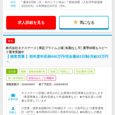
* 週休2日制（火・水のシフト休み）* 有給休暇（入社半年経過後
休日
休暇
10日付与）※年間休日107日（月9…
求人詳細を見る
気になる
新着
株式会社ネクステージ | 東証プライム上場│転勤なし可│夏季休暇もスピー
ド選考実施中
【 接客営業 】初年度年収例448万円/完全週休2日制/月給32万円
～
正社員
職種・業種未経験OK
急募
転勤なし
完全週休2日制
第二新卒歓迎
女性のおしごと掲載中
情報更新日：2026/08/07
終了予定日：
2026/09/10
ネクステージ店舗に来店されたお客様の対応業務をお任せします
（希望車種もご案内/見積もり作成/納車など）★中途社員への研
仕事内容
修も充実しています
◎営業・接客未経験OK ◎39歳以下（※）◎高卒以上 ◎要普通免
許（AT可）★年間休日120日＋有休年5日以上 ★転勤なしの働き
対象と