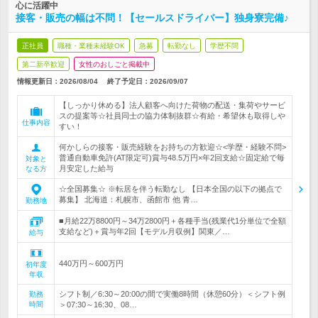
心に活躍中
接客・販売の幅は不問！【セールスドライバー】独身寮完備♪
正社員
職種・業種未経験OK
急募
転勤なし
学歴不問
第二新卒歓迎
女性のおしごと掲載中
情報更新日：2026/08/04
終了予定日：
2026/09/07
【しっかり休める】法人顧客へ向けた荷物の配送・集荷やサービ
スの提案等☆社員同士の協力体制抜群☆有給・希望休も取得しや
仕事内容
すい！
何かしらの接客・販売経験をお持ちの方歓迎☆<学歴・経験不問>
普通自動車免許(AT限定可)賞与48.5万円×年2回支給☆固定給で毎
対象と
月安定した給与
なる方
☆全国募集☆ ※転居を伴う転勤なし 【日本全国の以下の拠点で
募集】 北海道：札幌市、函館市 他 青…
勤務地
■月給22万8800円～34万2800円＋各種手当(残業代1分単位で全額
支給など)＋賞与年2回【モデル月収例】関東／…
給与
440万円～600万円
初年度
年収
シフト制／6:30～20:00の間で実働8時間（休憩60分）＜シフト例
勤務
時間
＞07:30～16:30、08…