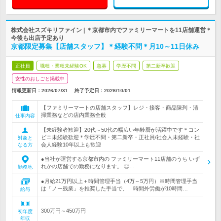
株式会社スズキリファイン | ＊京都市内でファミリーマートを11店舗運営＊
今後も出店予定あり
京都限定募集【店舗スタッフ】＊経験不問＊月10～11日休み
正社員
職種・業種未経験OK
急募
学歴不問
第二新卒歓迎
女性のおしごと掲載中
情報更新日：2026/07/31
終了予定日：
2026/10/01
【ファミリーマートの店舗スタッフ】レジ・接客・商品陳列・清
掃業務などの店内業務全般
仕事内容
【未経験者歓迎】20代～50代の幅広い年齢層が活躍中です＊コン
ビニ未経験歓迎＊学歴不問・第二新卒・正社員/社会人未経験・社
対象と
会人経験10年以上も歓迎
なる方
●当社が運営する京都市内の ファミリーマート11店舗のうち いず
れかの店舗での勤務になります。 ◎…
勤務地
●月給21万円以上＋時間管理手当（4万～5万円）※時間管理手当
は「ノー残業」を推奨した手当で、 時間外労働が10時間…
給与
300万円～450万円
初年度
年収