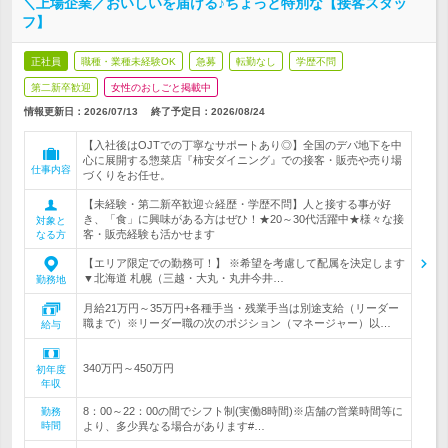
＼上場企業／おいしいを届ける♪ちょっと特別な【接客スタッ
フ】
正社員
職種・業種未経験OK
急募
転勤なし
学歴不問
第二新卒歓迎
女性のおしごと掲載中
情報更新日：2026/07/13
終了予定日：
2026/08/24
【入社後はOJTでの丁寧なサポートあり◎】全国のデパ地下を中
心に展開する惣菜店『柿安ダイニング』での接客・販売や売り場
仕事内容
づくりをお任せ。
【未経験・第二新卒歓迎☆経歴・学歴不問】人と接する事が好
き、「食」に興味がある方はぜひ！★20～30代活躍中★様々な接
対象と
客・販売経験も活かせます
なる方
【エリア限定での勤務可！】 ※希望を考慮して配属を決定します
▼北海道 札幌（三越・大丸・丸井今井…
勤務地
月給21万円～35万円+各種手当・残業手当は別途支給（リーダー
職まで）※リーダー職の次のポジション（マネージャー）以…
給与
340万円～450万円
初年度
年収
8：00～22：00の間でシフト制(実働8時間)※店舗の営業時間等に
勤務
時間
より、多少異なる場合があります#…