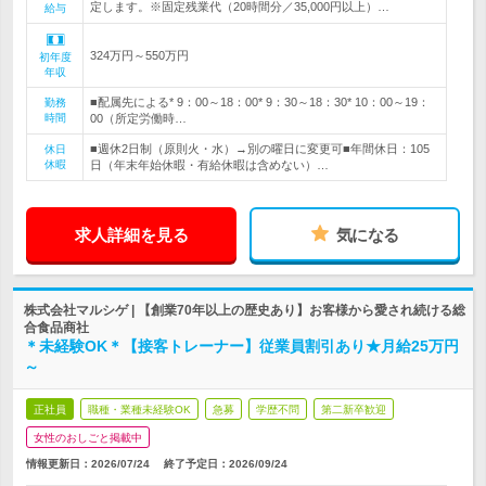
定します。※固定残業代（20時間分／35,000円以上）…
給与
324万円～550万円
初年度
年収
■配属先による* 9：00～18：00* 9：30～18：30* 10：00～19：
勤務
時間
00（所定労働時…
■週休2日制（原則火・水）→別の曜日に変更可■年間休日：105
休日
休暇
日（年末年始休暇・有給休暇は含めない）…
求人詳細を見る
気になる
株式会社マルシゲ | 【創業70年以上の歴史あり】お客様から愛され続ける総
合食品商社
＊未経験OK＊【接客トレーナー】従業員割引あり★月給25万円
～
正社員
職種・業種未経験OK
急募
学歴不問
第二新卒歓迎
女性のおしごと掲載中
情報更新日：2026/07/24
終了予定日：
2026/09/24