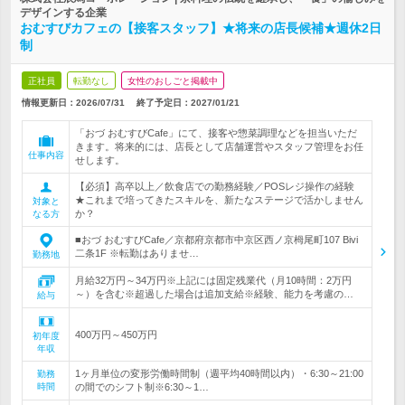
デザインする企業
おむすびカフェの【接客スタッフ】★将来の店長候補★週休2日
制
正社員
転勤なし
女性のおしごと掲載中
情報更新日：2026/07/31
終了予定日：
2027/01/21
「おづ おむすびCafe」にて、接客や惣菜調理などを担当いただ
きます。将来的には、店長として店舗運営やスタッフ管理をお任
仕事内容
せします。
【必須】高卒以上／飲食店での勤務経験／POSレジ操作の経験
★これまで培ってきたスキルを、新たなステージで活かしません
対象と
か？
なる方
■おづ おむすびCafe／京都府京都市中京区西ノ京栂尾町107 Bivi
二条1F ※転勤はありませ…
勤務地
月給32万円～34万円※上記には固定残業代（月10時間：2万円
～）を含む※超過した場合は追加支給※経験、能力を考慮の…
給与
400万円～450万円
初年度
年収
1ヶ月単位の変形労働時間制（週平均40時間以内）・6:30～21:00
勤務
時間
の間でのシフト制※6:30～1…