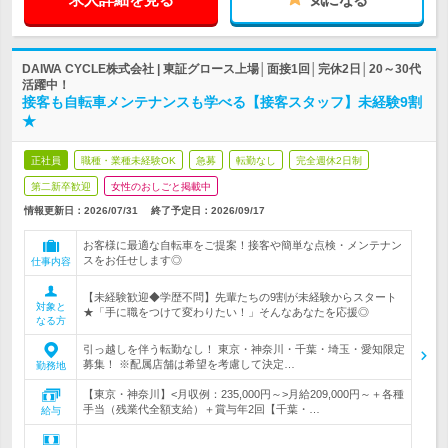
DAIWA CYCLE株式会社 | 東証グロース上場│面接1回│完休2日│20～30代
活躍中！
接客も自転車メンテナンスも学べる【接客スタッフ】未経験9割
★
正社員
職種・業種未経験OK
急募
転勤なし
完全週休2日制
第二新卒歓迎
女性のおしごと掲載中
情報更新日：2026/07/31
終了予定日：
2026/09/17
お客様に最適な自転車をご提案！接客や簡単な点検・メンテナン
スをお任せします◎
仕事内容
【未経験歓迎◆学歴不問】先輩たちの9割が未経験からスタート
対象と
★「手に職をつけて変わりたい！」そんなあなたを応援◎
なる方
引っ越しを伴う転勤なし！ 東京・神奈川・千葉・埼玉・愛知限定
募集！ ※配属店舗は希望を考慮して決定…
勤務地
【東京・神奈川】<月収例：235,000円～>月給209,000円～＋各種
手当（残業代全額支給）＋賞与年2回【千葉・…
給与