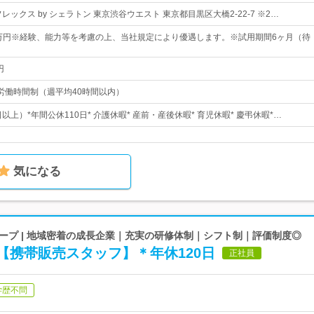
レックス by シェラトン 東京渋谷ウエスト 東京都目黒区大橋2-22-7 ※2…
9万円※経験、能力等を考慮の上、当社規定により優遇します。※試用期間6ヶ月（待
円
労働時間制（週平均40時間以内）
日以上）*年間公休110日* 介護休暇* 産前・産後休暇* 育児休暇* 慶弔休暇*…
気になる
ープ | 地域密着の成長企業｜充実の研修体制｜シフト制｜評価制度◎
【携帯販売スタッフ】＊年休120日
正社員
学歴不問