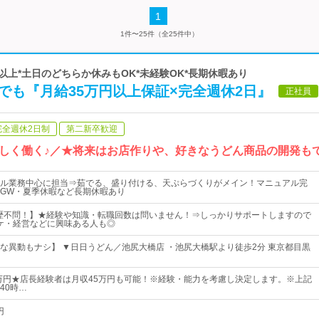
1
1件〜25件（全25件中）
0日以上*土日のどちらか休みもOK*未経験OK*長期休暇あり
験でも『月給35万円以上保証×完全週休2日』
正社員
完全週休2日制
第二新卒歓迎
しく働く♪／★将来はお店作りや、好きなうどん商品の開発も
ル業務中心に担当⇒茹でる、盛り付ける、天ぷらづくりがメイン！マニュアル完
GW・夏季休暇など長期休暇あり
歴不問！】★経験や知識・転職回数は問いません！⇒しっかりサポートしますので
ケ・経営などに興味ある人も◎
な異動もナシ】 ▼日日うどん／池尻大橋店 ・池尻大橋駅より徒歩2分 東京都目黒
5万円★店長経験者は月収45万円も可能！※経験・能力を考慮し決定します。※上記
40時…
円