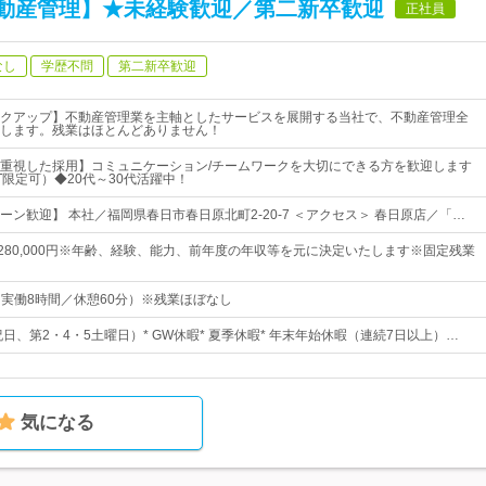
動産管理】★未経験歓迎／第二新卒歓迎
正社員
なし
学歴不問
第二新卒歓迎
クアップ】不動産管理業を主軸としたサービスを展開する当社で、不動産管理全
します。残業はほとんどありません！
重視した採用】コミュニケーション/チームワークを大切にできる方を歓迎します
T限定可）◆20代～30代活躍中！
ーン歓迎】 本社／福岡県春日市春日原北町2-20-7 ＜アクセス＞ 春日原店／「…
円～280,000円※年齢、経験、能力、前年度の年収等を元に決定いたします※固定残業
0（実働8時間／休憩60分）※残業ほぼなし
祝日、第2・4・5土曜日）* GW休暇* 夏季休暇* 年末年始休暇（連続7日以上）…
気になる