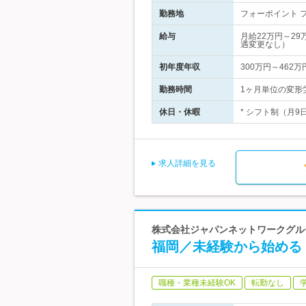
勤務地
フォーポイント フ
給与
月給22万円～2
遇変更なし）
初年度年収
300万円～462万
勤務時間
1ヶ月単位の変形
休日・休暇
* シフト制（月9
求人詳細を見る
株式会社ジャパンネットワークグル
福岡／未経験から始める
職種・業種未経験OK
転勤なし