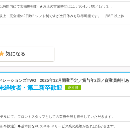
0（上記時間内にて実働8時間）★お店の営業時間は11：30-15：00／17：3…
日以上・完全週休2日制└シフト制ですが土日休みも取得可能です。・月8日以上休
気になる
ーションズTWO | 2025年12月開業予定／賞与年2回／従業員割引あ
未経験者・第二新卒歓迎
正社員
テルにて、フロントスタッフとしての業務全般を担当していただきます。
新卒歓迎】◆基本的なPCスキル ※サービス業の経験があれば活かせます。