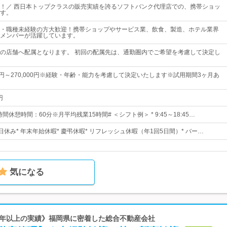
！／ 西日本トップクラスの販売実績を誇るソフトバンク代理店での、携帯ショッ
す。
・職種未経験の方大歓迎！携帯ショップやサービス業、飲食、製造、ホテル業界
メンバーが活躍しています。
の店舗へ配属となります。 初回の配属先は、通勤圏内でご希望を考慮して決定し
00円～270,000円※経験・年齢・能力を考慮して決定いたします※試用期間3ヶ月あ
円
間休憩時間：60分※月平均残業15時間# ＜シフト例＞ * 9:45～18:45…
10日休み* 年末年始休暇* 慶弔休暇* リフレッシュ休暇（年1回5日間）* バー…
気になる
40年以上の実績》福岡県に密着した総合不動産会社