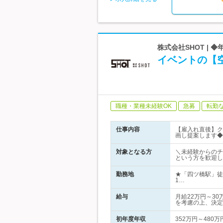
株式会社SHOT |
イベントの【
職種・業種未経験OK
急募
転勤
仕事内容
【雇入れ直後】ク
画し提案します◆
対象となる方
＼未経験からのチ
という方を歓迎し
勤務地
★「四ツ橋駅」徒
1…
給与
月給22万円～3
を考慮の上、決定
初年度年収
352万円～480万