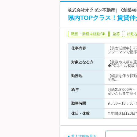
株式会社オクゼン不動産 | 《創業
県内TOPクラス！賃貸
職種・業種未経験OK
急募
転勤
仕事内容
【男女活躍中】不
ンツーマンで指導
対象となる方
【意欲や人柄を重
◆PCスキル初級
勤務地
【転居を伴う転勤
岡県…
給与
月給218,00
定いたします※イ
勤務時間
9：30～18：3
休日・休暇
# 年間休日120
求人詳細を見る