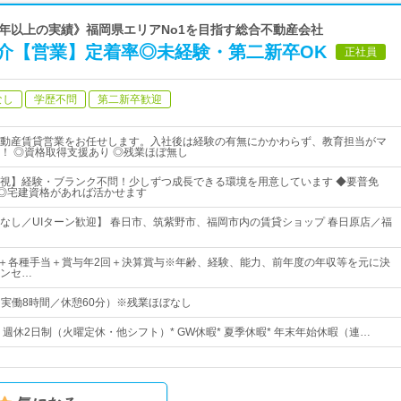
40年以上の実績》福岡県エリアNo1を目指す総合不動産会社
仲介【営業】定着率◎未経験・第二新卒OK
正社員
なし
学歴不問
第二新卒歓迎
動産賃貸営業をお任せします。入社後は経験の有無にかかわらず、教育担当がマ
！ ◎資格取得支援あり ◎残業ほぼ無し
視】経験・ブランク不問！少しずつ成長できる環境を用意しています ◆要普免
 ◎宅建資格があれば活かせます
なし／UIターン歓迎】 春日市、筑紫野市、福岡市内の賃貸ショップ 春日原店／福
0円～＋各種手当＋賞与年2回＋決算賞与※年齢、経験、能力、前年度の年収等を元に決
ンセ…
0（実働8時間／休憩60分）※残業ほぼなし
日* 週休2日制（火曜定休・他シフト）* GW休暇* 夏季休暇* 年末年始休暇（連…