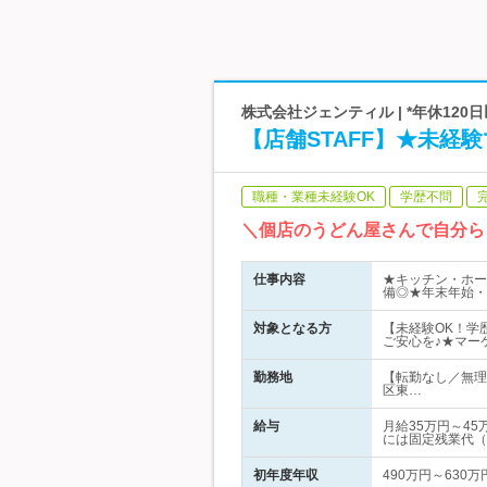
株式会社ジェンティル | *年休12
【店舗STAFF】★未経
職種・業種未経験OK
学歴不問
＼個店のうどん屋さんで自分ら
仕事内容
★キッチン・ホー
備◎★年末年始・
対象となる方
【未経験OK！学
ご安心を♪★マー
勤務地
【転勤なし／無理
区東…
給与
月給35万円～4
には固定残業代（
初年度年収
490万円～630万