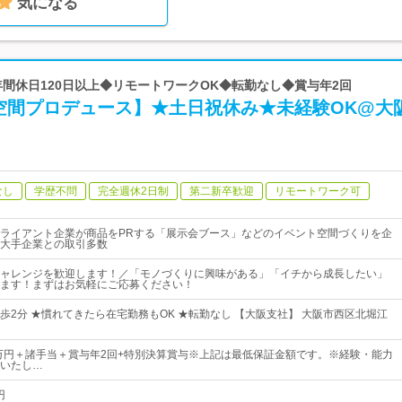
気になる
 ◆年間休日120日以上◆リモートワークOK◆転勤なし◆賞与年2回
空間プロデュース】★土日祝休み★未経験OK@大
なし
学歴不問
完全週休2日制
第二新卒歓迎
リモートワーク可
ライアント企業が商品をPRする「展示会ブース」などのイベント空間づくりを企
大手企業との取引多数
ャレンジを歓迎します！／「モノづくりに興味がある」「イチから成長したい」
ます！まずはお気軽にご応募ください！
歩2分 ★慣れてきたら在宅勤務もOK ★転勤なし 【大阪支社】 大阪市西区北堀江
0万円＋諸手当＋賞与年2回+特別決算賞与※上記は最低保証金額です。※経験・能力
いたし…
円