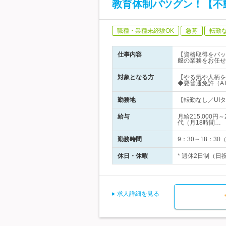
教育体制バツグン！【不
職種・業種未経験OK
急募
転勤
仕事内容
【資格取得をバッ
般の業務をお任せ
対象となる方
【やる気や人柄を
◆要普通免許（A
勤務地
【転勤なし／UIタ
給与
月給215,000
代（月18時間…
勤務時間
9：30～18：3
休日・休暇
* 週休2日制（日
求人詳細を見る