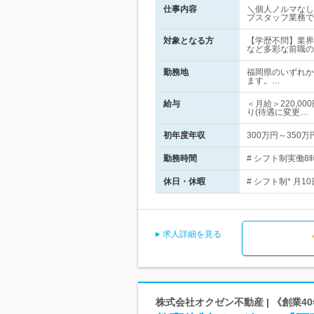
仕事内容
＼個人ノルマなし
プスタッフ業務で
対象となる方
【学歴不問】業界
など多彩な前職の
勤務地
福岡県のいずれか
ます。…
給与
＜月給＞220,0
り(待遇に変更…
初年度年収
300万円～350万
勤務時間
# シフト制実働8時
休日・休暇
# シフト制* 月
求人詳細を見る
株式会社オクゼン不動産 | 《創業