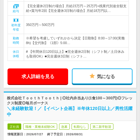
【完全週休2日制の場合】月給23万円～25万円+残業代別途全額支
給+賞与年2回【完全週休3日制の場合】月給18万円以…
給与
350万円～500万円
初年度
年収
※希望を考慮していずれかから決定【日勤制】8:00～17:00(実働
勤務
時間
8h)【交代制】《1部》5:00…
# 【年間休日120日以上】■完全週休2日制（シフト制／土日休み
休日
休暇
も取得OK）■完全週休3日制（シフト…
求人詳細を見る
気になる
株式会社ＴｏｏｔｈＴｏｏｔｈ | ◎社内弁当あり(1食100～300円)◎フレッ
クス制度◎毎月ボーナス
＼未経験歓迎！／【イベント企画】※年休120日以上／男性活躍
中
正社員
職種・業種未経験OK
急募
転勤なし
第二新卒歓迎
情報更新日：2026/07/27
終了予定日：
2026/08/31