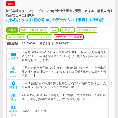
新着
株式会社スタッフサービス | ＜20代女性活躍中＞髪型・ネイル・服装自由★
残業なし★土日休み
お休みたっぷり♪初心者向けのデータ入力【事務】大阪勤務
正社員
職種・業種未経験OK
急募
転勤なし
完全週休2日制
第二新卒歓迎
リモートワーク可
女性のおしごと掲載中
情報更新日：2026/08/04
終了予定日：
2026/08/31
【定時退社★年休125日★完全週休2日制】「もらった数字を打ち
込むだけ」「宛名を確認するだけ」など、無理なく始められるお
仕事内容
仕事をお任せします♪
【駅チカ勤務★昇給あり】安心の研修体制でサポート／事務未経
験入社が85％【販売・アパレルをはじめ異業界出身の先輩が多数
対象と
活躍中！】
なる方
【WEB面接1回／転居を伴う転勤なし／好きな場所で働ける】 大
阪府内（大阪市北区、大阪市中央区、堺…
勤務地
■月給19万7000円～【賞与あり★残業代・交通費支給】※試用期
間3ヶ月あり(待遇に変動なし)（2027年3月専・短…
給与
250万円～350万円
初年度
年収