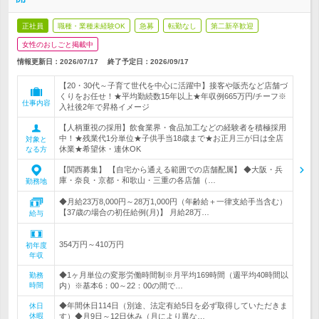
正社員
職種・業種未経験OK
急募
転勤なし
第二新卒歓迎
女性のおしごと掲載中
情報更新日：2026/07/17
終了予定日：
2026/09/17
【20・30代～子育て世代を中心に活躍中】接客や販売など店舗づ
くりをお任せ！★平均勤続数15年以上★年収例665万円/チーフ※
仕事内容
入社後2年で昇格イメージ
【人柄重視の採用】飲食業界・食品加工などの経験者を積極採用
中！★残業代1分単位★子供手当18歳まで★お正月三が日は全店
対象と
休業★希望休・連休OK
なる方
【関西募集】 【自宅から通える範囲での店舗配属】 ◆大阪・兵
庫・奈良・京都・和歌山・三重の各店舗（…
勤務地
◆月給23万8,000円～28万1,000円（年齢給＋一律支給手当含む）
【37歳の場合の初任給例(月)】 月給28万…
給与
354万円～410万円
初年度
年収
◆1ヶ月単位の変形労働時間制※月平均169時間（週平均40時間以
勤務
時間
内）※基本6：00～22：00の間で…
◆年間休日114日（別途、法定有給5日を必ず取得していただきま
休日
休暇
す）◆月9日～12日休み（月により異な…