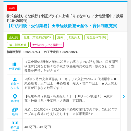
新着
株式会社りそな銀行 | 東証プライム上場「りそなHD」／女性活躍中／残業
月10~20時間
【店頭相談・受付業務】★未経験歓迎★産休・育休制度充実
正社員
職種・業種未経験OK
急募
転勤なし
完全週休2日制
第二新卒歓迎
女性のおしごと掲載中
情報更新日：2026/07/24
終了予定日：
2026/09/24
＜完全週休2日制／年休122日＞お客さまのお話を伺い、口座開設
や住所変更など様々な手続きや金融商品の提案・販売を行う窓口
仕事内容
業務を担当いただきます
＜約1ヶ月の充実研修あり！キャリア入社の20～30代活躍中＞◆
未経験者：大卒以上 ◆経験者：短大・専門卒以上 ★人と関わ
対象と
る事が好きな方歓迎です！
なる方
【転居を伴う異動・転勤なし！】 【U/Iターン歓迎！】 ■東京
都・神奈川県・千葉県・大阪府・京都府…
勤務地
月給：266,000円～272,000円※経験や前職での年収、当社給与テ
ーブルを考慮のうえ決定します。※試用期間6カ…
給与
400万円～490万円
初年度