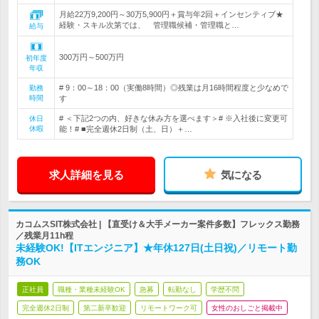
月給22万9,200円～30万5,900円＋賞与年2回＋インセンティブ★
経験・スキル次第では、 管理職候補・管理職と…
給与
300万円～500万円
初年度
年収
# 9：00～18：00（実働8時間）◎残業は月16時間程度と少なめで
勤務
時間
す
# ＜下記2つの内、好きな休み方を選べます＞# ※入社後に変更可
休日
休暇
能！# ■完全週休2日制（土、日）＋…
求人詳細を見る
気になる
カコムスSIT株式会社 | 【直受け＆大手メーカー案件多数】フレックス勤務
／残業月11h程
未経験OK!【ITエンジニア】★年休127日(土日祝)／リモート勤
務OK
正社員
職種・業種未経験OK
急募
転勤なし
学歴不問
完全週休2日制
第二新卒歓迎
リモートワーク可
女性のおしごと掲載中