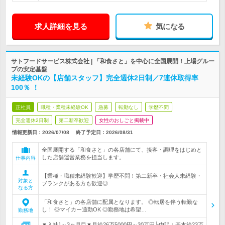
求人詳細を見る
気になる
サトフードサービス株式会社 | 「和食さと」を中心に全国展開！上場グルー
プの安定基盤
未経験OKの【店舗スタッフ】完全週休2日制／7連休取得率
100％ ！
正社員
職種・業種未経験OK
急募
転勤なし
学歴不問
完全週休2日制
第二新卒歓迎
女性のおしごと掲載中
情報更新日：2026/07/08
終了予定日：
2026/08/31
全国展開する「和食さと」の各店舗にて、接客・調理をはじめと
した店舗運営業務を担当します。
仕事内容
【業種・職種未経験歓迎】学歴不問！第二新卒・社会人未経験・
対象と
ブランクがある方も歓迎◎
なる方
「和食さと」の各店舗に配属となります。 ◎転居を伴う転勤な
し！ ◎マイカー通勤OK ◎勤務地は希望…
勤務地
▼入社1～3ヶ月目▼月給26万5000円～30万円└内訳：基本給23万