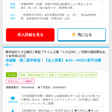
実働8時間 （始業・終業の時刻は配属先により異なります）
勤務
時間
★9：00～18：00が基本です。時間帯の希…
《年間休日125日》●完全週休2日制（土、日）、祝日●有給休
休日
休暇
暇 有休取得平均日数：年間15日（202…
求人詳細を見る
気になる
株式会社りそな銀行 | 東証プライム上場「りそなHD」／充実の福利厚生あ
り★年休122日
未経験・第二新卒歓迎！【法人営業】★20～30代の若手活躍
中！
正社員
職種・業種未経験OK
急募
完全週休2日制
第二新卒歓迎
女性のおしごと掲載中
情報更新日：2026/06/26
終了予定日：
2026/08/27
【大規模案件多数／基礎から金融知識を学べる】法人のお客さま
の要望に合わせ、融資やビジネスマッチング、DX支援など幅広
仕事内容
いソリューションをご提案
【未経験OK／寮社宅あり／住宅手当あり】◆大卒以上◆何らか