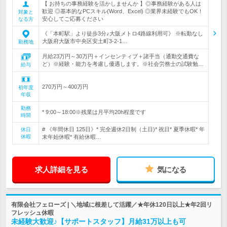
【 お持ちの事務経験を活かしませんか 】◎事務経験がある人は
歓迎 ◎基本的なPCスキル(Word、Excel) ◎業界未経験でもOK！
対象と
安心してご応募ください
なる方
《「本町駅」より徒歩3分♪大阪メトロ4路線利用可》 ※転勤なし
大阪府大阪市中央区安土町3-2-1…
勤務地
月給23万円～30万円＋インセンティブ＋諸手当（通勤交通費な
ど）※経験・能力を考慮し優遇します。※社会労務士の試験勉…
給与
270万円～400万円
初年度
年収
勤務
* 9:00～18:00※残業は月平均20h程度です
時間
# 《年間休日 125日》* 完全週休2日制（土日)* 祝日* 夏季休暇* 年
休日
休暇
末年始休暇* 有給休暇…
求人詳細を見る
気になる
有限会社フェローズ | ＼地域に根差して活躍／★年休120日以上★年2回リ
フレッシュ休暇
未経験大歓迎♪【サポートスタッフ】月給31万以上も可