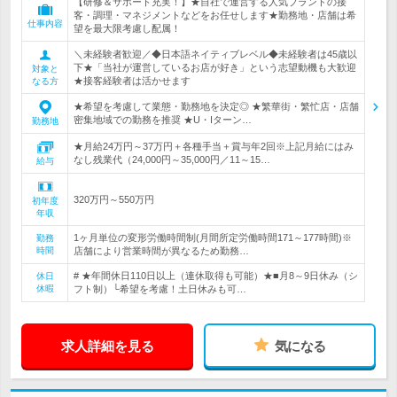
【研修＆サポート充実！】★自社で運営する人気ブランドの接
客・調理・マネジメントなどをお任せします★勤務地・店舗は希
仕事内容
望を最大限考慮し配属！
＼未経験者歓迎／◆日本語ネイティブレベル◆未経験者は45歳以
下★「当社が運営しているお店が好き」という志望動機も大歓迎
対象と
★接客経験者は活かせます
なる方
★希望を考慮して業態・勤務地を決定◎ ★繁華街・繁忙店・店舗
密集地域での勤務を推奨 ★U・Iターン…
勤務地
★月給24万円～37万円＋各種手当＋賞与年2回※上記月給にはみ
なし残業代（24,000円～35,000円／11～15…
給与
320万円～550万円
初年度
年収
1ヶ月単位の変形労働時間制(月間所定労働時間171～177時間)※
勤務
時間
店舗により営業時間が異なるため勤務…
# ★年間休日110日以上（連休取得も可能）★■月8～9日休み（シ
休日
休暇
フト制）└希望を考慮！土日休みも可…
求人詳細を見る
気になる