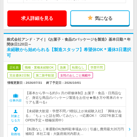
求人詳細を見る
気になる
株式会社アンド・アイ | 《お菓子・食品のパッケージを製造》基本日勤＊年
間休日120日～
未経験から始められる【製造スタッフ】希望休OK＊週休3日選択
可
正社員
職種・業種未経験OK
急募
転勤なし
学歴不問
完全週休2日制
第二新卒歓迎
女性のおしごと掲載中
情報更新日：2026/07/31
終了予定日：
2026/10/01
【基本から学べる約3ヶ月の研修体制】お菓子・食品・日用品な
ど、身近な商品のパッケージ製造をお任せ★働き方や将来のキャ
仕事内容
リアも選べる♪
【未経験大歓迎・学歴不問／9割以上が未経験入社】「興味があ
る」「ちょっと話を聞いてみたい」⇒応募OK！《2027年新工場
対象と
OPEN予定＝積極採用中》
なる方
【転勤なし｜車通勤OK(無料駐車場あり)｜引越し費用最大20万円
補助】 本社工場：大阪府南河内郡太…
勤務地