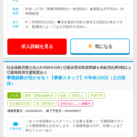
年収
8:40～17:25（実働7時間45分／休憩60分）★残業は月平均10～20
勤務
時間
時間程度
# ＼年間休日122日／◆完全週休2日制※基本土日祝日が休みです
休日
休暇
が、配属先によっては土日祝日を含めた…
求人詳細を見る
気になる
社会保険労務士法人KAWAKAMI | ◎産休育休取得実績＆有給消化率8割以上
◎資格取得支援制度あり
事務経験が活かせる！【事務スタッフ】※年休125日（土日祝
休）
正社員
職種・業種未経験OK
急募
転勤なし
学歴不問
完全週休2日制
第二新卒歓迎
女性のおしごと掲載中
情報更新日：2026/06/15
終了予定日：
2026/08/27
＼全くの未経験からスタートした先輩も多数！／ 労務関連サポー
トや事務業務をお任せします。※基礎研修＆OJT、先輩による丁
仕事内容
寧なフォローあり