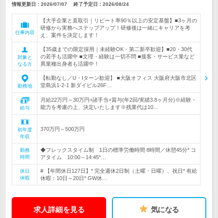
情報更新日：2026/07/07
終了予定日：
2026/08/24
【大手企業と直取引｜リピート率90％以上の安定基盤】■3ヶ月の
研修から実務へステップアップ！研修後は一緒にキャリアを考
仕事内容
え、案件を決定します！
【35歳までの限定採用｜未経験OK・第二新卒歓迎】■20・30代
の若手も活躍中 ■文理・経験は一切不問 ■接客・サービス業など
対象と
異業種出身者も活躍中！
なる方
【転勤なし／U・Iターン歓迎】 ■大阪オフィス 大阪府大阪市北区
堂島浜1-2-1 新ダイビル26F…
勤務地
月給22万円～30万円+諸手当+賞与(年2回/実績3.8ヶ月分)※経験・
能力を考慮の上、決定いたします※残業代は10…
給与
370万円～500万円
初年度
年収
◆フレックスタイム制 1日の標準労働時間 8時間／休憩45分* コ
勤務
時間
アタイム 10:00～14:45*…
# 【年間休日127日】* 完全週休2日制（土曜・日曜）、祝日* 有給
休日
休暇
休暇：10日～20日* GW休…
求人詳細を見る
気になる