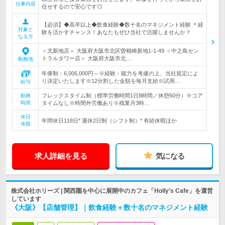
仕事内容
任せするので安心です◎
【必須】◆高卒以上◆飲食経験◆数十名のマネジメント経験 ＊経
対象と
験を活かすチャンス！あなたもぜひ当社で活躍しませんか？
なる方
＜北新地店＞ 大阪府大阪市北区曽根崎新地1-1-49 ＜中之島セン
トラルタワー店＞ 大阪府大阪市北…
勤務地
年俸制：6,006,000円～※経験・能力を考慮の上、当社規定によ
り決定いたします※12分割した金額を毎月支給※試用…
給与
フレックスタイム制（標準労働時間1日8時間／休憩60分）※コア
勤務
時間
タイムなし※時間外労働あり※残業月3時…
休日
年間休日118日* 週休2日制（シフト制）* 有給休暇ほか
休暇
求人詳細を見る
気になる
株式会社ホリーズ | 関西圏を中心に展開中のカフェ「Holly's Cafe」を運営
しています
《大阪》【店舗管理】｜飲食経験＋数十名のマネジメント経験