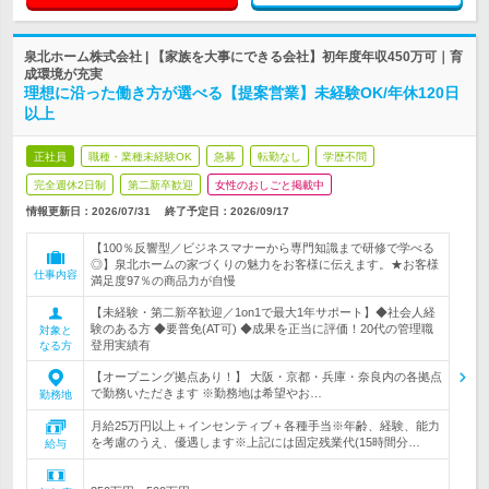
泉北ホーム株式会社 | 【家族を大事にできる会社】初年度年収450万可｜育
成環境が充実
理想に沿った働き方が選べる【提案営業】未経験OK/年休120日
以上
正社員
職種・業種未経験OK
急募
転勤なし
学歴不問
完全週休2日制
第二新卒歓迎
女性のおしごと掲載中
情報更新日：2026/07/31
終了予定日：
2026/09/17
【100％反響型／ビジネスマナーから専門知識まで研修で学べる
◎】泉北ホームの家づくりの魅力をお客様に伝えます。★お客様
仕事内容
満足度97％の商品力が自慢
【未経験・第二新卒歓迎／1on1で最大1年サポート】◆社会人経
験のある方 ◆要普免(AT可) ◆成果を正当に評価！20代の管理職
対象と
登用実績有
なる方
【オープニング拠点あり！】 大阪・京都・兵庫・奈良内の各拠点
で勤務いただきます ※勤務地は希望やお…
勤務地
月給25万円以上＋インセンティブ＋各種手当※年齢、経験、能力
を考慮のうえ、優遇します※上記には固定残業代(15時間分…
給与