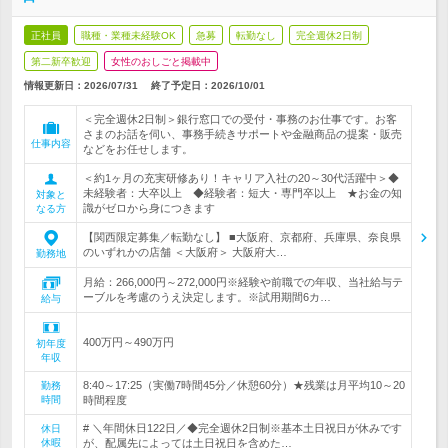
正社員
職種・業種未経験OK
急募
転勤なし
完全週休2日制
第二新卒歓迎
女性のおしごと掲載中
情報更新日：2026/07/31
終了予定日：
2026/10/01
＜完全週休2日制＞銀行窓口での受付・事務のお仕事です。お客
さまのお話を伺い、事務手続きサポートや金融商品の提案・販売
仕事内容
などをお任せします。
＜約1ヶ月の充実研修あり！キャリア入社の20～30代活躍中＞◆
未経験者：大卒以上 ◆経験者：短大・専門卒以上 ★お金の知
対象と
識がゼロから身につきます
なる方
【関西限定募集／転勤なし】 ■大阪府、京都府、兵庫県、奈良県
のいずれかの店舗 ＜大阪府＞ 大阪府大…
勤務地
月給：266,000円～272,000円※経験や前職での年収、当社給与テ
ーブルを考慮のうえ決定します。※試用期間6カ…
給与
400万円～490万円
初年度
年収
8:40～17:25（実働7時間45分／休憩60分）★残業は月平均10～20
勤務
時間
時間程度
# ＼年間休日122日／◆完全週休2日制※基本土日祝日が休みです
休日
休暇
が、配属先によっては土日祝日を含めた…