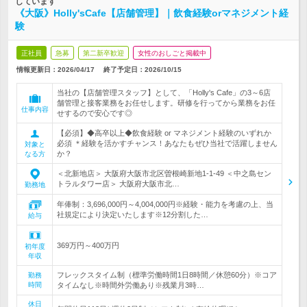
しています
《大阪》Holly'sCafe【店舗管理】｜飲食経験orマネジメント経
験
正社員
急募
第二新卒歓迎
女性のおしごと掲載中
情報更新日：2026/04/17
終了予定日：
2026/10/15
当社の【店舗管理スタッフ】として、「Holly's Cafe」の3～6店
舗管理と接客業務をお任せします。研修を行ってから業務をお任
仕事内容
せするので安心です◎
【必須】◆高卒以上◆飲食経験 or マネジメント経験のいずれか
必須 ＊経験を活かすチャンス！あなたもぜひ当社で活躍しません
対象と
か？
なる方
＜北新地店＞ 大阪府大阪市北区曽根崎新地1-1-49 ＜中之島セン
トラルタワー店＞ 大阪府大阪市北…
勤務地
年俸制：3,696,000円～4,004,000円※経験・能力を考慮の上、当
社規定により決定いたします※12分割した…
給与
369万円～400万円
初年度
年収
フレックスタイム制（標準労働時間1日8時間／休憩60分）※コア
勤務
時間
タイムなし※時間外労働あり※残業月3時…
休日