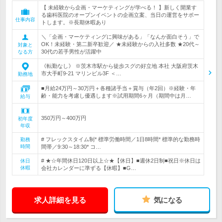
【 未経験から企画・マーケティングが学べる！ 】新しく開業す
る歯科医院のオープンイベントの企画立案、当日の運営をサポー
仕事内容
トします。※長期休暇あり
＼「企画・マーケティングに興味がある」「なんか面白そう」で
OK！未経験・第二新卒歓迎／ ★未経験からの入社多数 ★20代～
対象と
30代の若手男性が活躍中
なる方
《転勤なし》 ※茨木市駅から徒歩スグの好立地 本社 大阪府茨木
市大手町9-21 マリンビル3F ＜…
勤務地
■月給24万円～30万円＋各種諸手当＋賞与（年2回）※経験・年
齢・能力を考慮し優遇します※試用期間6ヶ月（期間中は月…
給与
350万円～400万円
初年度
年収
# フレックスタイム制* 標準労働時間／1日8時間* 標準的な勤務時
勤務
時間
間帯／9:30～18:30* コ…
# ★☆年間休日120日以上☆★【休日】■週休2日制■祝日※休日は
休日
休暇
会社カレンダーに準ずる【休暇】■G…
求人詳細を見る
気になる