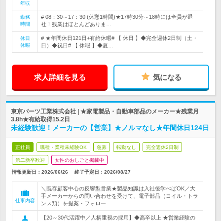
年収
# 08：30～17：30 (休憩1時間)★17時30分～18時には全員が退
勤務
時間
社！残業はほとんどありま…
# ★年間休日121日+有給休暇# 【 休日 】◆完全週休2日制（土・
休日
休暇
日）◆祝日# 【 休暇 】◆夏…
求人詳細を見る
気になる
東京パーツ工業株式会社 | ★家電製品・自動車部品のメーカー★残業月
3.8h★有給取得15.2日
未経験歓迎！メーカーの【営業】★ノルマなし★年間休日124日
正社員
職種・業種未経験OK
急募
転勤なし
完全週休2日制
第二新卒歓迎
女性のおしごと掲載中
情報更新日：2026/06/26
終了予定日：
2026/08/27
＼既存顧客中心の反響型営業★製品知識は入社後学べばOK／大
手メーカーからの問い合わせを受けて、電子部品（コイル・トラ
仕事内容
ンス類）を提案・フォロー
【20～30代活躍中／人柄重視の採用】◆高卒以上 ★営業経験の