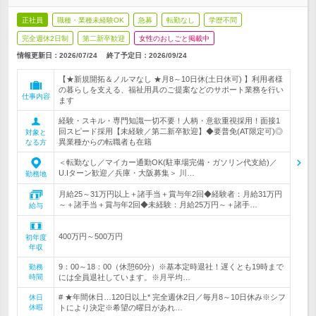
正社員
職種・業種未経験OK
急募
転勤なし
学歴不問
完全週休2日制
第二新卒歓迎
女性のおしごと掲載中
情報更新日：2026/07/24
終了予定日：
2026/09/24
【★新規開拓＆ノルマなし ★月8～10日休(土日休可) 】利用者様
の暮らしを支える、福祉用具のご提案などのサポート業務を行い
仕事内容
ます
経験・スキル・専門知識一切不要！人柄・意欲重視採用！面接1
回スピード採用【未経験／第二新卒歓迎】◆要普免(AT限定可)◎
対象と
異業種からの転職者も在籍
なる方
＜転勤なし／マイカー通勤OK(駐車場完備・ガソリン代支給)／
U.Iターン歓迎／兵庫・大阪募集＞ 川…
勤務地
月給25～31万円以上＋諸手当＋賞与年2回◆経験者：月給31万円
～＋諸手当＋賞与年2回◆未経験：月給25万円～＋諸手…
給与
400万円～500万円
初年度
年収
9：00～18：00（休憩60分）※基本定時退社！遅くとも19時まで
勤務
時間
には全員退社しています。※月平均…
# ★年間休日…120日以上* 完全週休2日／毎月8～10日休み※シフ
休日
休暇
トにより決定※希望の曜日があれ…