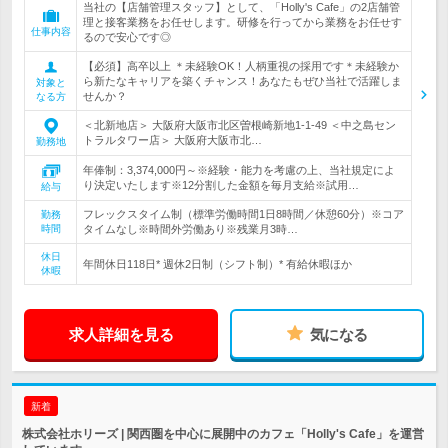
当社の【店舗管理スタッフ】として、「Holly's Cafe」の2店舗管
理と接客業務をお任せします。研修を行ってから業務をお任せす
仕事内容
るので安心です◎
【必須】高卒以上 ＊未経験OK！人柄重視の採用です＊未経験か
ら新たなキャリアを築くチャンス！あなたもぜひ当社で活躍しま
対象と
せんか？
なる方
＜北新地店＞ 大阪府大阪市北区曽根崎新地1-1-49 ＜中之島セン
トラルタワー店＞ 大阪府大阪市北…
勤務地
年俸制：3,374,000円～※経験・能力を考慮の上、当社規定によ
り決定いたします※12分割した金額を毎月支給※試用…
給与
フレックスタイム制（標準労働時間1日8時間／休憩60分）※コア
勤務
時間
タイムなし※時間外労働あり※残業月3時…
休日
年間休日118日* 週休2日制（シフト制）* 有給休暇ほか
休暇
求人詳細を見る
気になる
新着
株式会社ホリーズ | 関西圏を中心に展開中のカフェ「Holly's Cafe」を運営