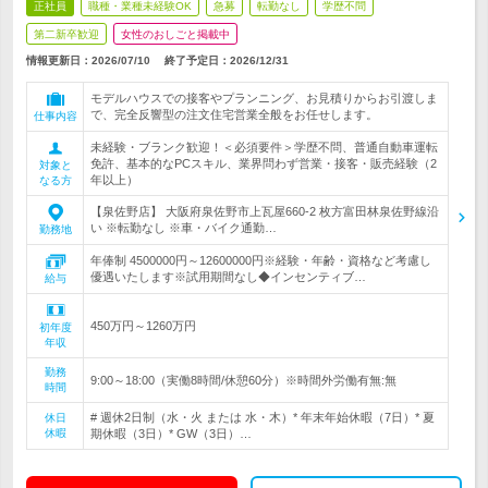
正社員
職種・業種未経験OK
急募
転勤なし
学歴不問
第二新卒歓迎
女性のおしごと掲載中
情報更新日：2026/07/10
終了予定日：
2026/12/31
モデルハウスでの接客やプランニング、お見積りからお引渡しま
で、完全反響型の注文住宅営業全般をお任せします。
仕事内容
未経験・ブランク歓迎！＜必須要件＞学歴不問、普通自動車運転
免許、基本的なPCスキル、業界問わず営業・接客・販売経験（2
対象と
年以上）
なる方
【泉佐野店】 大阪府泉佐野市上瓦屋660-2 枚方富田林泉佐野線沿
い ※転勤なし ※車・バイク通勤…
勤務地
年俸制 4500000円～12600000円※経験・年齢・資格など考慮し
優遇いたします※試用期間なし◆インセンティブ…
給与
450万円～1260万円
初年度
年収
勤務
9:00～18:00（実働8時間/休憩60分）※時間外労働有無:無
時間
# 週休2日制（水・火 または 水・木）* 年末年始休暇（7日）* 夏
休日
休暇
期休暇（3日）* GW（3日）…