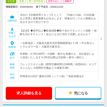
正社員
急募
第二新卒歓迎
女性のおしごと掲載中
情報更新日：2026/06/02
終了予定日：
2026/11/23
当社の【店舗管理スタッフ】として、「Holly's Cafe」の10店舗
以上管理と接客業務をお任せします。研修を行ってから業務をお
仕事内容
任せするので安心です◎
【必須】◆高卒以上◆飲食経験◆数十名のマネジメント経験 ＊経
対象と
験を活かすチャンス！あなたもぜひ当社で活躍しませんか？
なる方
＜北新地店＞ 大阪府大阪市北区曽根崎新地1-1-49 ＜中之島セン
トラルタワー店＞ 大阪府大阪市北…
勤務地
年俸制：5,750,000円～※経験・能力を考慮の上、当社規定によ
り決定いたします※2年目以降は月給制＋賞与へ移行と…
給与
フレックスタイム制（標準労働時間1日8時間／休憩60分）※コア
勤務
時間
タイムなし※時間外労働あり※残業月3時…
休日
年間休日118日* 週休2日制（シフト制）* 有給休暇ほか
休暇
求人詳細を見る
気になる