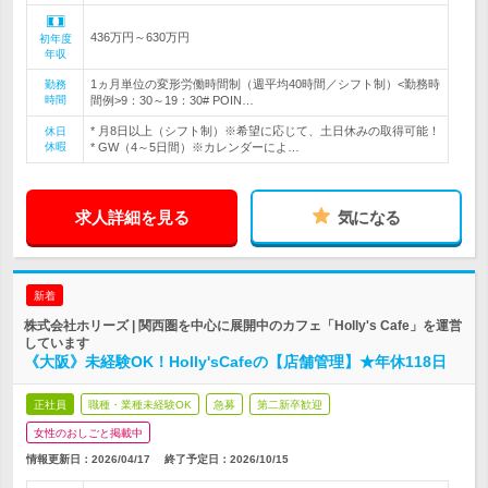
436万円～630万円
初年度
年収
1ヵ月単位の変形労働時間制（週平均40時間／シフト制）<勤務時
勤務
時間
間例>9：30～19：30# POIN…
* 月8日以上（シフト制）※希望に応じて、土日休みの取得可能！
休日
休暇
* GW（4～5日間）※カレンダーによ…
求人詳細を見る
気になる
新着
株式会社ホリーズ | 関西圏を中心に展開中のカフェ「Holly's Cafe」を運営
しています
《大阪》未経験OK！Holly'sCafeの【店舗管理】★年休118日
正社員
職種・業種未経験OK
急募
第二新卒歓迎
女性のおしごと掲載中
情報更新日：2026/04/17
終了予定日：
2026/10/15