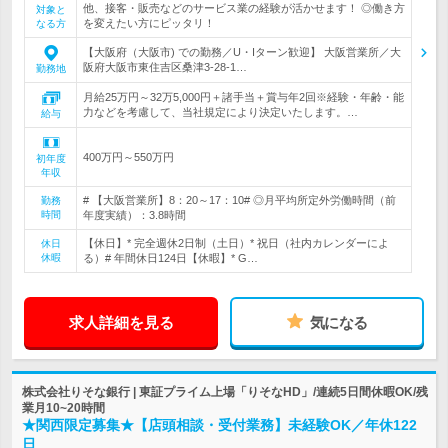
他、接客・販売などのサービス業の経験が活かせます！ ◎働き方
対象と
を変えたい方にピッタリ！
なる方
【大阪府（大阪市) での勤務／U・Iターン歓迎】 大阪営業所／大
阪府大阪市東住吉区桑津3-28-1…
勤務地
月給25万円～32万5,000円＋諸手当＋賞与年2回※経験・年齢・能
力などを考慮して、当社規定により決定いたします。…
給与
400万円～550万円
初年度
年収
# 【大阪営業所】8：20～17：10# ◎月平均所定外労働時間（前
勤務
時間
年度実績）：3.8時間
【休日】* 完全週休2日制（土日）* 祝日（社内カレンダーによ
休日
休暇
る）# 年間休日124日【休暇】* G…
求人詳細を見る
気になる
株式会社りそな銀行 | 東証プライム上場「りそなHD」/連続5日間休暇OK/残
業月10~20時間
★関西限定募集★【店頭相談・受付業務】未経験OK／年休122
日