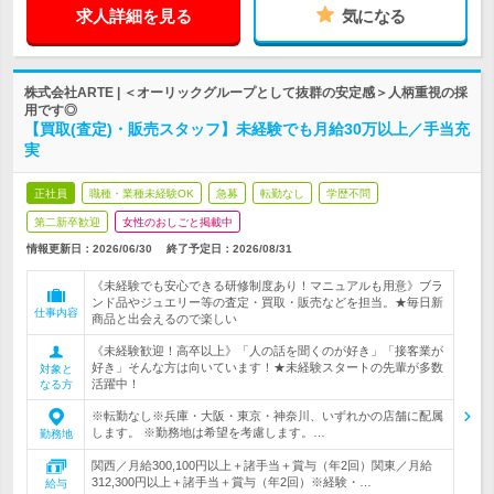
求人詳細を見る
気になる
株式会社ARTE | ＜オーリックグループとして抜群の安定感＞人柄重視の採
用です◎
【買取(査定)・販売スタッフ】未経験でも月給30万以上／手当充
実
正社員
職種・業種未経験OK
急募
転勤なし
学歴不問
第二新卒歓迎
女性のおしごと掲載中
情報更新日：2026/06/30
終了予定日：
2026/08/31
《未経験でも安心できる研修制度あり！マニュアルも用意》ブラ
ンド品やジュエリー等の査定・買取・販売などを担当。★毎日新
仕事内容
商品と出会えるので楽しい
《未経験歓迎！高卒以上》「人の話を聞くのが好き」「接客業が
好き」そんな方は向いています！★未経験スタートの先輩が多数
対象と
活躍中！
なる方
※転勤なし※兵庫・大阪・東京・神奈川、いずれかの店舗に配属
します。 ※勤務地は希望を考慮します。…
勤務地
関西／月給300,100円以上＋諸手当＋賞与（年2回）関東／月給
312,300円以上＋諸手当＋賞与（年2回）※経験・…
給与