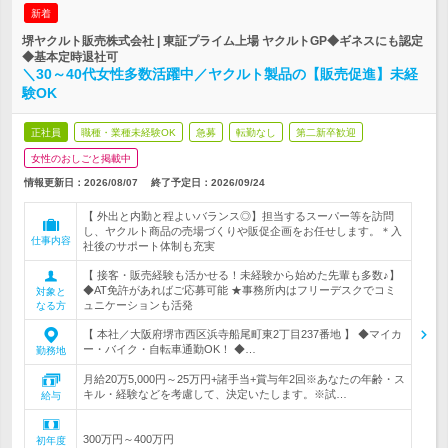
新着
堺ヤクルト販売株式会社 | 東証プライム上場 ヤクルトGP◆ギネスにも認定
◆基本定時退社可
＼30～40代女性多数活躍中／ヤクルト製品の【販売促進】未経
験OK
正社員
職種・業種未経験OK
急募
転勤なし
第二新卒歓迎
女性のおしごと掲載中
情報更新日：2026/08/07
終了予定日：
2026/09/24
【 外出と内勤と程よいバランス◎】担当するスーパー等を訪問
し、ヤクルト商品の売場づくりや販促企画をお任せします。＊入
仕事内容
社後のサポート体制も充実
【 接客・販売経験も活かせる！未経験から始めた先輩も多数♪】
◆AT免許があればご応募可能 ★事務所内はフリーデスクでコミ
対象と
ュニケーションも活発
なる方
【 本社／大阪府堺市西区浜寺船尾町東2丁目237番地 】 ◆マイカ
ー・バイク・自転車通勤OK！ ◆…
勤務地
月給20万5,000円～25万円+諸手当+賞与年2回※あなたの年齢・ス
キル・経験などを考慮して、決定いたします。※試…
給与
300万円～400万円
初年度