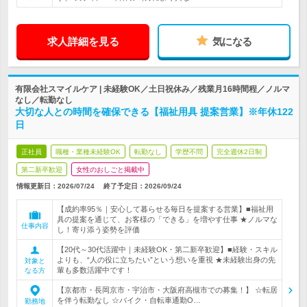
求人詳細を見る
気になる
有限会社スマイルケア | 未経験OK／土日祝休み／残業月16時間程／ノルマ
なし／転勤なし
大切な人との時間を確保できる【福祉用具 提案営業】※年休122
日
正社員
職種・業種未経験OK
転勤なし
学歴不問
完全週休2日制
第二新卒歓迎
女性のおしごと掲載中
情報更新日：2026/07/24
終了予定日：
2026/09/24
【成約率95％｜安心して暮らせる毎日を提案する営業】■福祉用
具の提案を通じて、お客様の「できる」を増やす仕事 ★ノルマな
仕事内容
し！寄り添う姿勢を評価
【20代～30代活躍中｜未経験OK・第二新卒歓迎】■経験・スキル
よりも、“人の役に立ちたい”という想いを重視 ★未経験出身の先
対象と
輩も多数活躍中です！
なる方
【京都市・長岡京市・宇治市・大阪府高槻市での募集！】 ☆転居
を伴う転勤なし ☆バイク・自転車通勤O…
勤務地