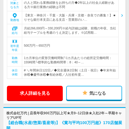
の人と関わる業務経験をお持ちの方◆2年以上の社会人経験があ
対象と
る方※銀行業務の経験は不問
なる方
【東京・神奈川・千葉・大阪・兵庫・京都・奈良での募集！】 ■
りそな銀行本支店にある支店・営業部のい…
勤務地
月給266,000円～330,200円※給与詳細は経験、前職の年収、当社
給与テーブルを考慮のうえ決定します。※試用期…
給与
500万円～650万円
初年度
年収
1カ月単位の変形労働時間制└1カ月あたりの総所定労働時間：
勤務
時間
155時間└標準的な勤務時間帯：8：40～…
# ＼年間休日122日／◆完全週休2日制（土日・祝日）◆年末年始
休日
休暇
休暇◆慶弔休暇◆有給休暇／入社初年度…
求人詳細を見る
気になる
株式会社万代 | 店長年収900万円以上可★月9~12日休★入社2年～早期キャ
リアUP可
【総合職(水産/惣菜/畜産等)】《賞与平均100万円超》170店舗展
開