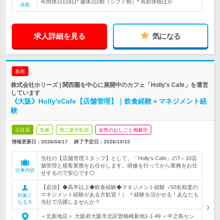
年間休日118日* 週休2日制（シフト制）* 有給休暇ほか
休暇
求人詳細を見る
気になる
新着
株式会社ホリーズ | 関西圏を中心に展開中のカフェ「Holly's Cafe」を運営
しています
《大阪》Holly'sCafe【店舗管理】｜飲食経験＋マネジメント経
験
正社員
急募
第二新卒歓迎
女性のおしごと掲載中
情報更新日：2026/04/17
終了予定日：
2026/10/15
当社の【店舗管理スタッフ】として、「Holly's Cafe」の7～10店
舗管理と接客業務をお任せします。研修を行ってから業務をお任
仕事内容
せするので安心です◎
【必須】◆高卒以上◆飲食経験◆マネジメント経験（50名程度の
マネジメント経験がある方歓迎！） ＊経験を活かせる！あなたも
対象と
当社で活躍しませんか？
なる方
＜北新地店＞ 大阪府大阪市北区曽根崎新地1-1-49 ＜中之島セン