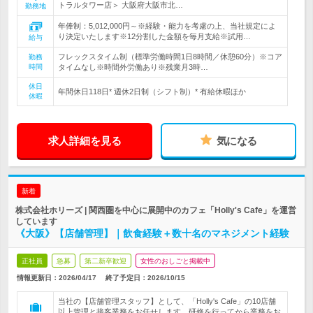
トラルタワー店＞ 大阪府大阪市北…
勤務地
年俸制：5,012,000円～※経験・能力を考慮の上、当社規定によ
り決定いたします※12分割した金額を毎月支給※試用…
給与
フレックスタイム制（標準労働時間1日8時間／休憩60分）※コア
勤務
時間
タイムなし※時間外労働あり※残業月3時…
休日
年間休日118日* 週休2日制（シフト制）* 有給休暇ほか
休暇
求人詳細を見る
気になる
新着
株式会社ホリーズ | 関西圏を中心に展開中のカフェ「Holly's Cafe」を運営
しています
《大阪》【店舗管理】｜飲食経験＋数十名のマネジメント経験
正社員
急募
第二新卒歓迎
女性のおしごと掲載中
情報更新日：2026/04/17
終了予定日：
2026/10/15
当社の【店舗管理スタッフ】として、「Holly's Cafe」の10店舗
以上管理と接客業務をお任せします。研修を行ってから業務をお