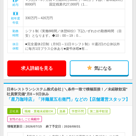
8000円 固定残業代27,000円（1…
給与
330万円～420万円
初年度
年収
シフト制《実働8時間／休憩60分》下記いずれかの勤務時間 （目
勤務
時間
安）となります。◆10：00～19：0…
■完全週休2日制（月9日～11日※シフト制）※週2日の公休以外
休日
休暇
に毎月1日プラス公休あり■慶弔休暇■有…
求人詳細を見る
気になる
日本レストランシステム株式会社 | ＼条件一致で積極面接！／未経験歓迎*
社員寮完備*月8～9日休み
「星乃珈琲店」「洋麺屋五右衛門」などの【店舗運営スタッフ】
正社員
職種・業種未経験OK
急募
学歴不問
第二新卒歓迎
女性のおしごと掲載中
情報更新日：2026/07/15
終了予定日：
2026/08/31