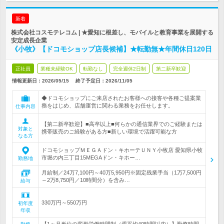
新着
株式会社コスモテレコム | ★愛知に根差し、モバイルと教育事業を展開する
安定成長企業
《小牧》【ドコモショップ店長候補】★転勤無★年間休日120日
正社員
業種未経験OK
転勤なし
完全週休2日制
第二新卒歓迎
情報更新日：2026/05/15
終了予定日：
2026/11/05
◆ドコモショップにご来店されたお客様への接客や各種ご提案業
務をはじめ、店舗運営に関わる業務をお任せします。
仕事内容
【第二新卒歓迎】■高卒以上■何らかの通信業界でのご経験または
対象と
携帯販売のご経験がある方■新しい環境で活躍可能な方
なる方
ドコモショップＭＥＧＡドン・キホーテＵＮＹ小牧店 愛知県小牧
市堀の内三丁目15MEGAドン・キホー…
勤務地
月給制／24万7,100円～40万5,950円※固定残業手当（1万7,500円
～2万8,750円／10時間分）を含み…
給与
330万円～550万円
初年度
年収