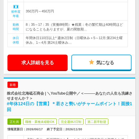
350万円～450万円
初年度
年収
8：35～17：35（実働8時間）★残業：冬の繁忙期は40時間ほど
勤務
時間
になることもありますが、夏の閑散期…
年間休日110日以上* 週休2日制（日曜休み＋5～12月:第234土曜
休日
休暇
休み、1～4月:第24土曜休み…
求人詳細を見る
気になる
新着
株式会社北海砥石商会 | ＼YouTube公開中／＜―――あなたの人生も洗練さ
せませんか？＞
#年休124日の【営業】＊若さと勢いがチャームポイント！面接1
回
正社員
職種・業種未経験OK
完全週休2日制
第二新卒歓迎
情報更新日：2026/06/17
終了予定日：
2026/11/30