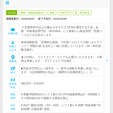
回
正社員
職種・業種未経験OK
急募
学歴不問
第二新卒歓迎
情報更新日：2026/08/07
終了予定日：
2026/10/08
【 定着率90％以上の働きやすさ◎ 】DCMが運営する工具・金
物・作業用品専門店「HODAKA」にて接客から商品管理、売場づ
仕事内容
くりなどをお任せします。
★未経験歓迎 「定期的な面談」で社員一人ひとりの想いをヒアリ
ング！“理想の姿”を会社と一緒に目指していけます（30～40代多
対象と
数活躍中）
なる方
★入社時に、ワイドエリア・エリアをお選びいただきます。 ※希
望は考慮します。 【ワイドエリア社員区…
勤務地
■月給24万円以上 + 諸手当 + 賞与※経験を考慮し決定いたし
ます。※試用期間3か月あり（期間中の待遇変更なし）【…
給与
380万円～470万円
初年度
年収
# 実働7時間45分のシフト制※月の平均残業時間は6～7時間程で
勤務
時間
す※閉店後15分で退勤する環境を整え…
# 休日* 週休2日制（月8～10日、シフト制）# 休暇* 有給休暇* 特
休日
休暇
別休暇* 介護休業* 産前…