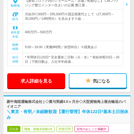
【愛知ブロック内のショールーム・店舗／転勤なし】 CBCハウ
ジング蟹江インター住まいの公園 蟹江展…
勤務地
月給257,000円～335,000円※固定残業代として（27,000円～
35,000円／14時間分）を含みます※超…
給与
400万円～500万円
初年度
年収
勤務
9:00～18:00（実働8時間／休憩60分）※残業あり
時間
* 年間休日120日* 完全週休二日制（火・水）* 有給休暇10日～20
休日
休暇
日（下限日数は、入社半年経過…
求人詳細を見る
気になる
菱中海陸運輸株式会社 | ◇賞与実績4.0ヶ月分◇大型貨物海上複合輸送のパ
イオニア
＼東京・有明／未経験歓迎【運行管理】年休122日*基本土日祝休
み
正社員
職種・業種未経験OK
学歴不問
女性のおしごと掲載中