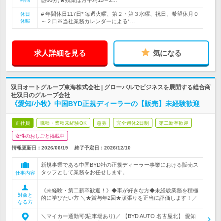
憩60分)★残業は月平均15～2…
# 年間休日117日* 毎週火曜、第２・第３水曜、祝日、希望休月０
休日
休暇
～２日※当社業務カレンダーによる*…
求人詳細を見る
気になる
双日オートグループ東海株式会社 | グローバルでビジネスを展開する総合商
社双日のグループ会社
《愛知/小牧》中国BYD正規ディーラーの【販売】未経験歓迎
正社員
職種・業種未経験OK
急募
完全週休2日制
第二新卒歓迎
女性のおしごと掲載中
情報更新日：2026/06/19
終了予定日：
2026/12/10
新規事業である中国BYD社の正規ディーラー事業における販売ス
タッフとして業務をお任せします。
仕事内容
《未経験・第二新卒歓迎！》◆車が好きな方◆未経験業務を積極
対象と
的に学びたい方 ＼★賞与年2回★頑張りを正当に評価します！／
なる方
＼マイカー通勤可(駐車場あり)／ 【BYD AUTO 名古屋北】 愛知