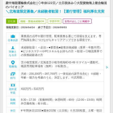
菱中海陸運輸株式会社 | ◇年休122日／土日祝休み◇大型貨物海上複合輸送
のパイオニア
＼北海道限定募集／未経験者歓迎！【運行管理】福利厚生充実
正社員
職種・業種未経験OK
学歴不問
女性のおしごと掲載中
情報更新日：2026/04/24
終了予定日：
2026/09/03
乗務員の点呼や運行管理、配車業務を通じて現場を支えます。専
門知識を身につけながらキャリアアップできる環境です。
仕事内容
未経験歓迎！＜必須＞■要普免■顧客折衝経験（業界・年数不問）
■ビジネスマナーやPCスキルをお持ちの方 ＜歓迎＞◎物流業界で
対象と
の実務経験者の方
なる方
苫小牧営業所／北海道苫小牧市晴海町43-49 ※マイカー通勤可。
職員専用駐車場有（無料） ※転勤当…
勤務地
月給：230,200円～287,700円（一律支給の諸手当含む）※経験・
年齢・能力を考慮のうえ、決定します。※試用期…
給与
410万円～510万円
初年度
年収
8:30～17:30 （実働8時間）休憩時間：60分（12:00～13:00）時間
勤務
時間
外労働有無：有※残…
# 年間休日122日■週休2日制（土日祝）※月2回程度、土曜・祝日
休日