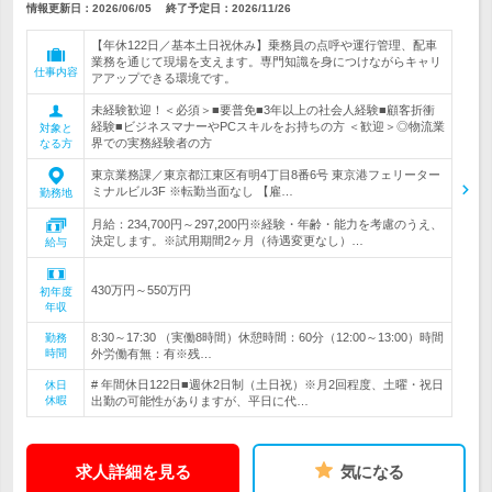
情報更新日：2026/06/05
終了予定日：
2026/11/26
【年休122日／基本土日祝休み】乗務員の点呼や運行管理、配車
業務を通じて現場を支えます。専門知識を身につけながらキャリ
仕事内容
アアップできる環境です。
未経験歓迎！＜必須＞■要普免■3年以上の社会人経験■顧客折衝
経験■ビジネスマナーやPCスキルをお持ちの方 ＜歓迎＞◎物流業
対象と
界での実務経験者の方
なる方
東京業務課／東京都江東区有明4丁目8番6号 東京港フェリーター
ミナルビル3F ※転勤当面なし 【雇…
勤務地
月給：234,700円～297,200円※経験・年齢・能力を考慮のうえ、
決定します。※試用期間2ヶ月（待遇変更なし）…
給与
430万円～550万円
初年度
年収
8:30～17:30 （実働8時間）休憩時間：60分（12:00～13:00）時間
勤務
時間
外労働有無：有※残…
# 年間休日122日■週休2日制（土日祝）※月2回程度、土曜・祝日
休日
休暇
出勤の可能性がありますが、平日に代…
求人詳細を見る
気になる