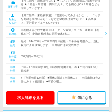
【押し売り・新規開拓なし】 ■ものづくり関連商品の営業をお任
せ ★「砥石・研磨材、切削工具？」でも初めはOK！研修なども
仕事内容
充実しています！
【第二新卒・未経験歓迎】「営業やってみようかな…」「ニッチ
な商材も面白いかも！」など志望動機は何でもOK！★高卒以
対象と
上！正社員デビューもOKです♪
なる方
◎札幌＆苫小牧で募集 ◎U・Iターン歓迎／マイカー通勤可 【札
幌本社】 北海道札幌市白石区菊水8条…
勤務地
月給：244,230円～250,370円 ※経験・スキルを考慮の上、当社
規定により優遇します。 ※月給には固定残業手…
給与
352万円～361万円
初年度
年収
8:30～17:30 (休憩60分)※時間外労働有無：有★平均残業1.5h／
勤務
時間
日程度
# 【年間休日124日】 ■週休2日制（土日休み） └ 土曜出勤は年2
休日
休暇
回のみ！（棚卸日） ■有給休暇…
求人詳細を見る
気になる