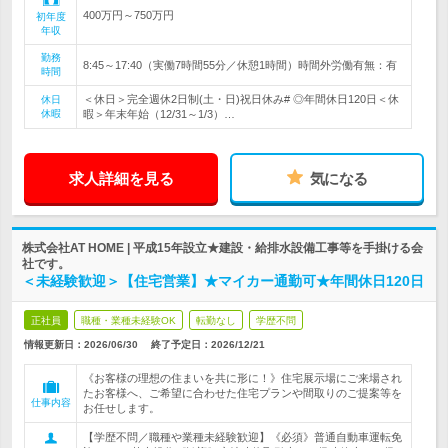
400万円～750万円
初年度
年収
勤務
8:45～17:40（実働7時間55分／休憩1時間）時間外労働有無：有
時間
＜休日＞完全週休2日制(土・日)祝日休み# ◎年間休日120日＜休
休日
休暇
暇＞年末年始（12/31～1/3）…
求人詳細を見る
気になる
株式会社AT HOME | 平成15年設立★建設・給排水設備工事等を手掛ける会
社です。
＜未経験歓迎＞【住宅営業】★マイカー通勤可★年間休日120日
正社員
職種・業種未経験OK
転勤なし
学歴不問
情報更新日：2026/06/30
終了予定日：
2026/12/21
《お客様の理想の住まいを共に形に！》住宅展示場にご来場され
たお客様へ、ご希望に合わせた住宅プランや間取りのご提案等を
仕事内容
お任せします。
【学歴不問／職種や業種未経験歓迎】《必須》普通自動車運転免