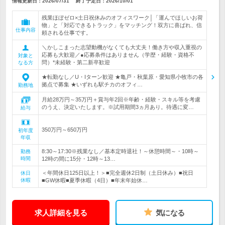
情報更新日：2026/07/31
終了予定日：
2026/10/01
残業ほぼゼロ×土日祝休みのオフィスワーク│「運んでほしいお荷
物」と「対応できるトラック」をマッチング！双方に喜ばれ、信
仕事内容
頼される仕事です。
＼かしこまった志望動機がなくても大丈夫！働き方や収入重視の
応募も大歓迎／●応募条件はありません（学歴・経験・資格不
対象と
問）*未経験・第二新卒歓迎
なる方
★転勤なし／U・Iターン歓迎 ★亀戸・秋葉原・愛知県小牧市の各
拠点で募集 ★いずれも駅チカのオフィ…
勤務地
月給28万円～35万円＋賞与年2回※年齢・経験・スキル等を考慮
のうえ、決定いたします。※試用期間3ヵ月あり。待遇に変…
給与
350万円～650万円
初年度
年収
8:30～17:30※残業なし／基本定時退社！～休憩時間～・10時～
勤務
時間
12時の間に15分・12時～13…
＜年間休日125日以上！＞■完全週休2日制（土日休み）■祝日
休日
休暇
■GW休暇■夏季休暇（4日）■年末年始休…
求人詳細を見る
気になる