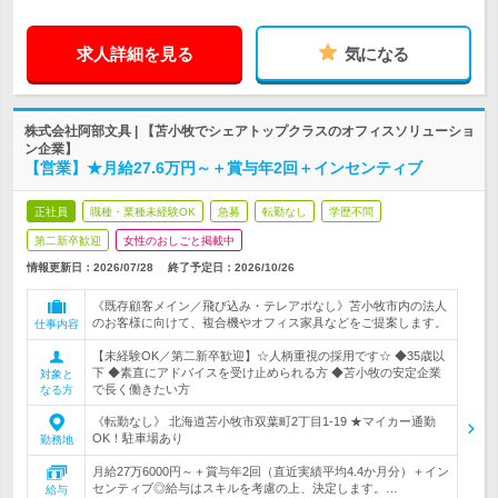
求人詳細を見る
気になる
株式会社阿部文具 | 【苫小牧でシェアトップクラスのオフィスソリューショ
ン企業】
【営業】★月給27.6万円～＋賞与年2回＋インセンティブ
正社員
職種・業種未経験OK
急募
転勤なし
学歴不問
第二新卒歓迎
女性のおしごと掲載中
情報更新日：2026/07/28
終了予定日：
2026/10/26
《既存顧客メイン／飛び込み・テレアポなし》苫小牧市内の法人
のお客様に向けて、複合機やオフィス家具などをご提案します。
仕事内容
【未経験OK／第二新卒歓迎】☆人柄重視の採用です☆ ◆35歳以
下 ◆素直にアドバイスを受け止められる方 ◆苫小牧の安定企業
対象と
で長く働きたい方
なる方
《転勤なし》 北海道苫小牧市双葉町2丁目1-19 ★マイカー通勤
OK！駐車場あり
勤務地
月給27万6000円～＋賞与年2回（直近実績平均4.4か月分）＋イン
センティブ◎給与はスキルを考慮の上、決定します。…
給与