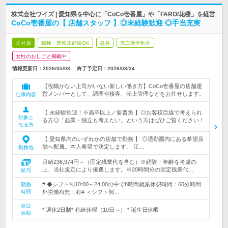
株式会社ワイズ | 愛知県を中心に「CoCo壱番屋」や「FARO/花楼」を経営
CoCo壱番屋の【 店舗スタッフ 】◎未経験歓迎 ◎手当充実
正社員
職種・業種未経験OK
急募
第二新卒歓迎
女性のおしごと掲載中
情報更新日：2026/05/08
終了予定日：
2026/08/24
【役職がない上司がいない新しい働き方】CoCo壱番屋の店舗運
営メンバーとして、調理や接客、売上管理などをお任せします。
仕事内容
【 未経験歓迎！※高卒以上／要普免 】◎お客様目線で考えられ
対象と
る方◎「起業・独立も考えたい」という方はぜひご覧ください！
なる方
【 愛知県内のいずれかの店舗で勤務 】 ◎通勤圏内にある希望店
舗へ配属。本人希望で決定します。 江…
勤務地
月給236,974円～（固定残業代を含む）※経験・年齢を考慮の
上、当社規定により優遇します。※20時間分の固定残業代…
給与
# ◆シフト制10:00～24:00の中で8時間就業休憩時間：60分時間
勤務
時間
外労働有無：有# ＜シフト例…
休日
* 週休2日制* 有給休暇（10日～） * 誕生日休暇
休暇