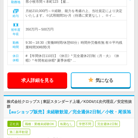
県小牧市間々本町123 【雇…
勤務地
月給210,000円～※経験、能力を考慮の上、当社規定により決定
いたします。※試用期間3か月（待遇に変更なし）。※イ…
給与
350万円～500万円
初年度
年収
9:30～18:30（実働8時間/休憩60分）時間外労働有無:有※平均残
勤務
時間
業時間30時間/月
# 【年間休日110日】《休日》* 完全週休2日制（月・火）《休
休日
休暇
暇》* 年間有給休暇* 夏季休暇* …
求人詳細を見る
気になる
株式会社クロップス | 東証スタンダード上場／KDDIの1次代理店／安定性抜
群
【auショップ販売】未経験歓迎／完全週休2日制／小牧・尾張旭
正社員
職種・業種未経験OK
転勤なし
学歴不問
完全週休2日制
第二新卒歓迎