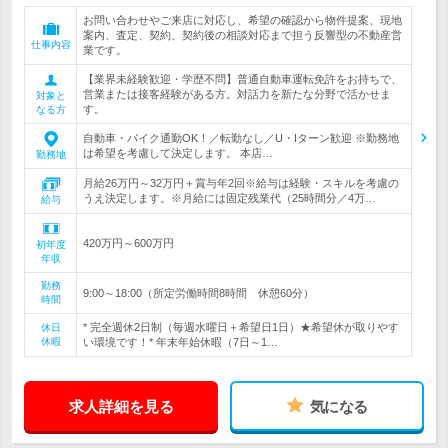
お問い合わせやご来店に対応し、希望の確認から物件提案、現地
案内、査定、契約、契約後の相談対応まで担う反響型の不動産営
仕事内容
業です。
【業界未経験歓迎・学歴不問】普通自動車運転免許をお持ちで、
営業または接客経験がある方。対話力を新たな分野で活かせま
対象と
す。
なる方
自動車・バイク通勤OK！／転勤なし／U・Iターン歓迎 ※勤務地
は希望を考慮して決定します。 本店…
勤務地
月給26万円～32万円＋賞与年2回※給与は経験・スキルを考慮の
うえ決定します。※月給には固定残業代（25時間分／4万…
給与
420万円～600万円
初年度
年収
勤務
9:00～18:00（所定労働時間8時間 休憩60分）
時間
* 完全週休2日制（毎週水曜日＋希望日1日）★希望休が取りやす
休日
休暇
い環境です！* 年末年始休暇（7日～1…
求人詳細を見る
気になる