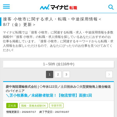
接客 小牧市に関する求人・転職・中途採用情報＜
8/7（金）更新＞
マイナビ転職では「接客 小牧市」に関連する転職・求人・中途採用情報を多数
掲載中!「接客 小牧市」の転職・求人情報を探しているあなたにおすすめのお
仕事を掲載しています。「接客 小牧市」に関連するキーワードからも転職・求
人情報をお探しいただけるので、あなたにぴったりのお仕事を見つけてみてく
ださい!
1～50件 (全116件中)
1
2
3
菱中海陸運輸株式会社 | ◇年休122日／土日祝休み◇大型貨物海上複合輸送
のパイオニア
＼苫小牧募集／未経験者歓迎！【物流管理】面接1回
正社員
職種・業種未経験OK
学歴不問
情報更新日：2026/07/17
終了予定日：
2027/01/07