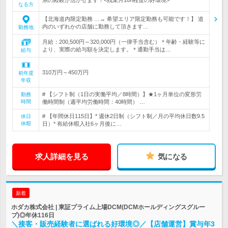
系の経験が活かせます！<残業月10h程度の好環境>
なる方
【北海道内限定勤務 …→ 希望エリア限定勤務も可能です！】 道
内のいずれかの店舗に勤務して頂きます…
勤務地
月給：200,500円～320,000円（一律手当含む）＊年齢・経験等に
より、実際の給与額を決定します。＊通勤手当は…
給与
310万円～450万円
初年度
年収
# 【シフト制（1日の実働平均／8時間）】★1ヶ月単位の変形労
勤務
時間
働時間制（週平均労働時間：40時間） …
# 【年間休日115日】* 週休2日制（シフト制／月の平均休日数9.5
休日
休暇
日）* 有給休暇入社6ヶ月後に…
求人詳細を見る
気になる
新着
ホダカ株式会社 | 東証プライム上場DCM(DCMホールディングスグルー
プ)◎年休116日
＼接客・販売経験者に選ばれる好環境◎／【店舗運営】賞与年3