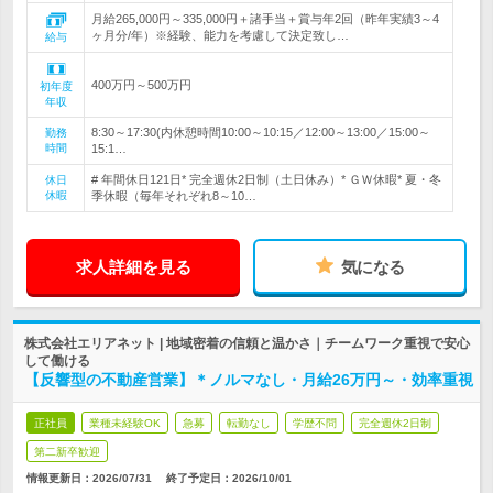
月給265,000円～335,000円＋諸手当＋賞与年2回（昨年実績3～4
ヶ月分/年）※経験、能力を考慮して決定致し…
給与
400万円～500万円
初年度
年収
8:30～17:30(内休憩時間10:00～10:15／12:00～13:00／15:00～
勤務
時間
15:1…
# 年間休日121日* 完全週休2日制（土日休み）* ＧＷ休暇* 夏・冬
休日
休暇
季休暇（毎年それぞれ8～10…
求人詳細を見る
気になる
株式会社エリアネット | 地域密着の信頼と温かさ｜チームワーク重視で安心
して働ける
【反響型の不動産営業】＊ノルマなし・月給26万円～・効率重視
正社員
業種未経験OK
急募
転勤なし
学歴不問
完全週休2日制
第二新卒歓迎
情報更新日：2026/07/31
終了予定日：
2026/10/01