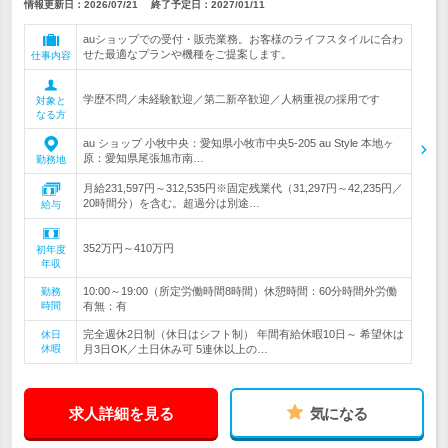
情報更新日：2026/07/21
終了予定日：
2027/01/11
auショップでの受付・販売業務。お客様のライフスタイルに合わ
せた最適なプランや機種をご提案します。
仕事内容
学歴不問／未経験歓迎／第二新卒歓迎／人柄重視の採用です
対象と
なる方
au ショップ 小牧中央：愛知県小牧市中央5-205 au Style 本地ヶ
原：愛知県尾張旭市南…
勤務地
月給231,597円～312,535円※固定残業代（31,297円～42,235円／
20時間分）を含む。超過分は別途…
給与
352万円～410万円
初年度
年収
10:00～19:00（所定労働時間8時間）休憩時間：60分時間外労働
勤務
時間
有無：有
完全週休2日制（休日はシフト制） 年間有給休暇10日～ 希望休は
休日
休暇
月3日OK／土日休み可 5連休以上の…
求人詳細を見る
気になる