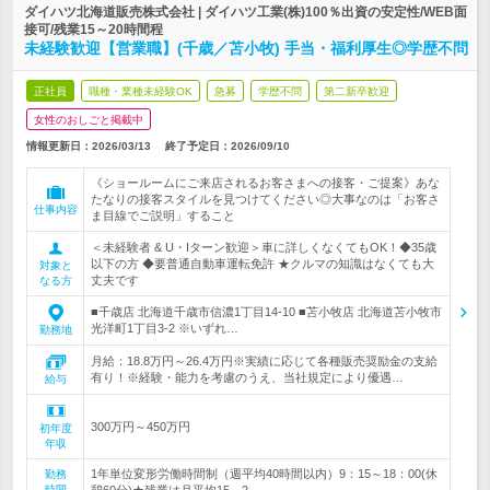
ダイハツ北海道販売株式会社 | ダイハツ工業(株)100％出資の安定性/WEB面
接可/残業15～20時間程
未経験歓迎【営業職】(千歳／苫小牧) 手当・福利厚生◎学歴不問
正社員
職種・業種未経験OK
急募
学歴不問
第二新卒歓迎
女性のおしごと掲載中
情報更新日：2026/03/13
終了予定日：
2026/09/10
《ショールームにご来店されるお客さまへの接客・ご提案》あな
たなりの接客スタイルを見つけてください◎大事なのは「お客さ
仕事内容
ま目線でご説明」すること
＜未経験者 & U・Iターン歓迎＞車に詳しくなくてもOK！◆35歳
以下の方 ◆要普通自動車運転免許 ★クルマの知識はなくても大
対象と
丈夫です
なる方
■千歳店 北海道千歳市信濃1丁目14-10 ■苫小牧店 北海道苫小牧市
光洋町1丁目3‐2 ※いずれ…
勤務地
月給：18.8万円～26.4万円※実績に応じて各種販売奨励金の支給
有り！※経験・能力を考慮のうえ、当社規定により優遇…
給与
300万円～450万円
初年度
年収
1年単位変形労働時間制（週平均40時間以内）9：15～18：00(休
勤務
時間