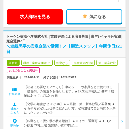
求人詳細を見る
気になる
トーケン樹脂化学株式会社 | 業績好調による増員募集│賞与3~4ヶ月分実績│
完全週休2日
＼連続黒字の安定企業で活躍！／【製造スタッフ】年間休日121
日
正社員
職種・業種未経験OK
転勤なし
完全週休2日制
第二新卒歓迎
女性のおしごと掲載中
情報更新日：2026/07/31
終了予定日：
2026/09/17
【社会に必要なモノづくり】車のシートや家具などに使われる
「接着剤」の製造をお任せします。★17:30定時退社が基本！残
仕事内容
業はあっても月10h未満
【化学の知識はゼロでOK】★未経験・第二新卒歓迎／要普免 ★
そろそろ安定した仕事に就きたい方、定時退社で自分時間を大事
対象と
にしたい方もぜひ◎
なる方
【転勤なし／愛知県小牧市勤務】 ★マイカー通勤可 ★U・Iター
ン歓迎 本社工場 愛知県小牧市本庄1…
勤務地