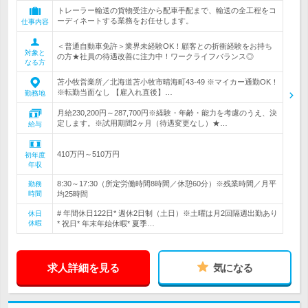
トレーラー輸送の貨物受注から配車手配まで、輸送の全工程をコ
ーディネートする業務をお任せします。
仕事内容
＜普通自動車免許＞業界未経験OK！顧客との折衝経験をお持ち
対象と
の方★社員の待遇改善に注力中！ワークライフバランス◎
なる方
苫小牧営業所／北海道苫小牧市晴海町43-49 ※マイカー通勤OK！
※転勤当面なし 【雇入れ直後】…
勤務地
月給230,200円～287,700円※経験・年齢・能力を考慮のうえ、決
定します。※試用期間2ヶ月（待遇変更なし）★…
給与
410万円～510万円
初年度
年収
8:30～17:30（所定労働時間8時間／休憩60分）※残業時間／月平
勤務
時間
均25時間
# 年間休日122日* 週休2日制（土日）※土曜は月2回隔週出勤あり
休日
休暇
* 祝日* 年末年始休暇* 夏季…
求人詳細を見る
気になる