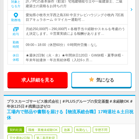
許／PCの基本操作《歓迎》宅地建物取引士や一級建築士、二級
対象と
建築士の資格をお持ちの方
なる方
愛知県小牧市大字西之島330 中京テレビハウジング小牧内 7区画
目アキュラホーム ※マイカー通勤可…
勤務地
月給250,000円～290,000円＋各種手当※経験やスキルを考慮のう
え決定します。※営業実績による報酬があります…
給与
勤務
09:00～18:00（休憩60分）※時間外労働：なし
時間
★週休2日制（火・水）★年間休日120日・GW休暇・夏季休暇・
休日
休暇
年末年始連休・年次有給休暇（入社6ヶ月…
求人詳細を見る
気になる
プラスカーゴサービス株式会社 | ＃PLUSグループの安定基盤＃未経験OK＃
年休125日＃残業ほぼゼロ
工場内で部品や書類を届ける【物流系総合職】17時退社＆土日祝
休
契約社員
職種・業種未経験OK
急募
転勤なし
学歴不問
完全週休2日制
第二新卒歓迎