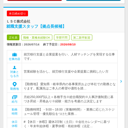
本日締め切り
ＬＳＣ株式会社
就職支援スタッフ【拠点長候補】
正社員
職種・業種未経験OK
学歴不問
第二新卒歓迎
情報更新日：2026/07/14
終了予定日：
2026/08/10
就労移行支援と企業提案を行い、人材マッチングを実現する仕事
です。
仕事内容
営業経験を活かし、就労移行支援や企業提案に挑戦したい方
対象と
なる方
【勤務地】 愛知県・岐阜県内の各事業所および本社での勤務とな
ります。配属先はご本人の希望や適性を踏…
勤務地
月給250,000円以上＋各種手当※総合職契約※人事評価制度に基
づき昇給・昇格あり※経験・能力を考慮の上決定します
給与
【勤務時間】・9:00～18:00（実働8時間）・業務に応じたスケジ
勤務
時間
ュール管理・優先順位をつけた業務…
# 【休日・休暇】週休2日制（土日）※会社カレンダーに基づ
休日
休暇
く・年末年始休暇・夏季休暇・有給休暇（法定…