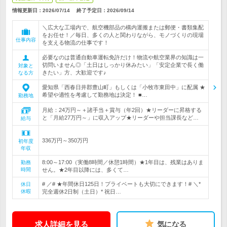
情報更新日：2026/07/14
終了予定日：
2026/09/14
＼広大な工場内で、航空機部品の構内運搬または郵便・書類集配
をお任せ！／毎日、多くの人と関わりながら、モノづくりの現場
仕事内容
を支える物流の仕事です！
必要なのは普通自動車運転免許だけ！物流や航空業界の知識は一
切問いません◎「土日はしっかり休みたい」「安定企業で長く働
対象と
きたい」方、大歓迎です♪
なる方
愛知県「西春日井郡豊山町」もしくは「小牧市東田中」に配属 ★
希望や適性を考慮して勤務地は決定！ ■…
勤務地
月給：24万円～＋諸手当＋賞与（年2回）★リーダーに昇格する
と「月給27万円～」に収入アップ★リーダーや担当課長など…
給与
336万円～350万円
初年度
年収
8:00～17:00（実働8時間／休憩1時間）★1年目は、残業はありま
勤務
時間
せん。★2年目以降には、多くて…
# ／# ★年間休日125日！プライベートも大切にできます！# ＼*
休日
休暇
完全週休2日制（土日）* 祝日…
求人詳細を見る
気になる