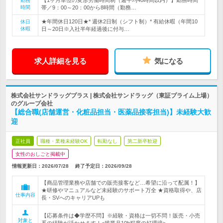
【1ヶ月単位の変形労働時間制（週平均40時間以内）】勤務時間
勤務
時間
帯／9：00～20：00から8時間（勤務…
★年間休日120日★* 週休2日制（シフト制）* 有給休暇（年間10
休日
休暇
日～20日※入社半年経過後に付与…
求人詳細を見る
気になる
株式会社サンドラッグプラス | 株式会社サンドラッグ（東証プライム上場）
のグループ会社
【総合職(店舗運営・化粧品担当・医薬品接客担当)】未経験大歓
迎
正社員
職種・業種未経験OK
転勤なし
第二新卒歓迎
女性のおしごと掲載中
情報更新日：2026/07/28
終了予定日：
2026/09/28
【商品管理業務や店舗での販売接客など…希望に沿って配属！】
★研修やマニュアルなど未経験のサポート万全 ★資格取得や、店
仕事内容
長・SVへのキャリアUPも
【応募条件は◆学歴不問】※経験・資格は一切不問！販売・小売
対象と