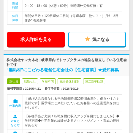
勤務
9：00～18：00（休憩：60分）※時間外労働有無：有
時間
年間休日数：120日週休二日制（毎週水曜＋他シフト）月6～8日
休日
休暇
休み* 有給休暇
求人詳細を見る
気になる
株式会社ヤマカ木材 | 岐阜県内でトップクラスの地位を確立している住宅会
社です
“無垢材”にこだわる老舗住宅会社の【住宅営業】★愛知募集
正社員
転勤なし
学歴不問
完全週休2日制
第二新卒歓迎
情報更新日：2026/04/21
終了予定日：
2026/10/19
【飛び込み営業なし＆平均残業時間20時間未満と、働きやすさも
抜群です】展示場にご来社いただいたお客様への提案営業をお任
仕事内容
せします。
【各種手当が充実！転職を機に収入アップを目指しませんか】◆
学歴不問◆住宅営業の経験がある方◇マネジメント・育成の経験
対象と
がある方
なる方