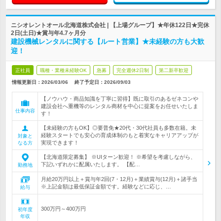
ニシオレントオール北海道株式会社 | 【上場グループ】★年休122日★完休
2日(土日)★賞与年4.7ヶ月分
建設機械レンタルに関する【ルート営業】★未経験の方も大歓
迎！
正社員
職種・業種未経験OK
急募
完全週休2日制
第二新卒歓迎
情報更新日：2026/03/06
終了予定日：
2026/09/03
【ノウハウ・商品知識を丁寧に習得】既に取引のあるゼネコンや
建設会社へ重機等のレンタル商材を中心に提案をお任せいたしま
仕事内容
す！
【未経験の方もOK】◎要普免★20代・30代社員も多数在籍。未
経験スタートでも安心の育成体制のもと着実なキャリアアップが
対象と
実現できます！
なる方
【北海道限定募集】 ※UIターン歓迎！ ※希望を考慮しながら、
下記いずれかに配属いたします。 【配…
勤務地
月給20万円以上＋賞与年2回(7・12月)＋業績賞与(12月)＋諸手当
※上記金額は最低保証金額です。経験などに応じ、…
給与
300万円～400万円
初年度
年収