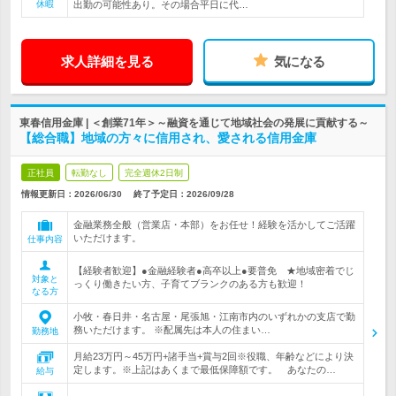
休暇
出勤の可能性あり。その場合平日に代…
求人詳細を見る
気になる
東春信用金庫 | ＜創業71年＞～融資を通じて地域社会の発展に貢献する～
【総合職】地域の方々に信用され、愛される信用金庫
正社員
転勤なし
完全週休2日制
情報更新日：2026/06/30
終了予定日：
2026/09/28
金融業務全般（営業店・本部）をお任せ！経験を活かしてご活躍
いただけます。
仕事内容
【経験者歓迎】●金融経験者●高卒以上●要普免 ★地域密着でじ
対象と
っくり働きたい方、子育てブランクのある方も歓迎！
なる方
小牧・春日井・名古屋・尾張旭・江南市内のいずれかの支店で勤
務いただけます。 ※配属先は本人の住まい…
勤務地
月給23万円～45万円+諸手当+賞与2回※役職、年齢などにより決
定します。※上記はあくまで最低保障額です。 あなたの…
給与