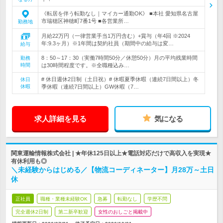
《転居を伴う転勤なし｜マイカー通勤OK》 ■本社 愛知県名古屋
市瑞穂区神穂町7番1号 ■各営業所…
勤務地
月給22万円（一律営業手当1万円含む）+賞与（年4回 ※2024
年:9.3ヶ月）※1年間は契約社員（期間中の給与は変…
給与
8：50～17：30（実働7時間50分／休憩50分）月の平均残業時間
勤務
時間
は30時間程度です。※全職種込み…
# 休日週休2日制（土日祝）# 休暇夏季休暇（連続7日間以上）冬
休日
休暇
季休暇（連続7日間以上）GW休暇（7…
求人詳細を見る
気になる
関東運輸情報株式会社 | ★年休125日以上★電話対応だけで高収入を実現★
有休利用も◎
＼未経験からはじめる／【物流コーディネーター】月28万～土日
休
正社員
職種・業種未経験OK
急募
転勤なし
学歴不問
完全週休2日制
第二新卒歓迎
女性のおしごと掲載中