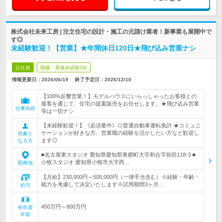
株式会社未来工房 | 注文住宅の設計・施工の元請け業者！新事業も展開中で
す◎
未経験歓迎！【営業】★年間休日120日★飛び込み営業ナシ
正社員
職種・業種未経験OK
情報更新日：2026/06/19
終了予定日：
2026/12/10
【100%反響営業！】モデルハウスにいらっしゃったお客様との
接客を通じて、住宅の提案販売をお任せします。★飛び込み営業
仕事内容
等は一切ナシ
【未経験歓迎！】《必須要件》◎普通自動車運転免許 ★コミュニ
ケーションが好きな方、営業職の経験を活かしたい方など歓迎し
対象と
ます◎
なる方
■名古屋東スタジオ 愛知県愛知郡東郷町大字和合字前田118-3 ■
小牧スタジオ 愛知県小牧市大字西…
勤務地
【月給】230,000円～500,000円（一律手当含む）※経験・年齢・
能力を考慮して決定いたします※試用期間3ヶ月…
給与
450万円～800万円
初年度
年収