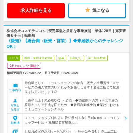
求人詳細を見る
気になる
株式会社コスモテレコム | 安定基盤と多彩な事業展開｜年休120日｜充実研
修＆手当｜転勤無
《愛知》【総合職（販売・営業）】◆未経験からのチャレンジ
OK！
正社員
職種・業種未経験OK
急募
転勤なし
第二新卒歓迎
女性のおしごと掲載中
情報更新日：2026/05/22
終了予定日：
2026/08/20
総合職として、ドコモショップでの接客・販売／社用携帯・ITサ
ービスの法人営業のいずれかをお任せします！適性に応じて配属
仕事内容
先を決定いたします◎
【高卒以上｜未経験OK】＜必須＞◆35歳以下の方（※若年層の
長期キャリア形成を図るため）◆普通自動車免許◆業務における
対象と
コミュニケーションスキル
なる方
＜ドコモショップ刈谷店＞ 愛知県刈谷市中手町6-801 ＜ドコモシ
ョップ平針店＞ 愛知県名古屋市天…
勤務地
日給月給 229,000円～405,950円（一律手当を含む）※上記には