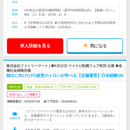
年収
1年単位の変形労働時間制（週平均40時間以内）【勤務パターン
勤務
時間
例】（1）9:30～19:30（2）9:…
# 【年間休日115日】★計画有休5日と合わせると年間120日取得
休日
休暇
も可能■シフト制(月8～12日休み…
求人詳細を見る
気になる
株式会社ファミリーマート | ◆8月22日 マイナビ転職フェア町田 出展 ◆各
種社会保険完備
独立に向けたFC経営のイロハが学べる【店舗運営】◎未経験OK
契約社員
職種・業種未経験OK
学歴不問
完全週休2日制
女性のおしごと掲載中
情報更新日：2026/07/28
終了予定日：
2026/08/31
《ファミリーマートの運営をお任せ》基本のオペレーションか
ら、店舗運営のマネジメントを担っていただきます。【最短6ヶ
仕事内容
月でオーナーへ！】