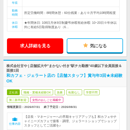
年収
勤務
所定労働時間：8時間休憩：60分残業：あり※月平均10時間程度
時間
★年間休日: 108日月休9日制慶弔休暇有給休暇: 10~20日※年休以
休日
休暇
外に有給5日取得制度あり（6…
求人詳細を見る
気になる
株式会社甘や | 店舗拡大中*まかない付き*駅チカ勤務*40歳以下全員面接＆
面接1回
和カフェ・ジェラート店の【店舗スタッフ】賞与年3回★未経験
OK
正社員
職種・業種未経験OK
急募
転勤なし
学歴不問
第二新卒歓迎
女性のおしごと掲載中
情報更新日：2026/07/31
終了予定日：
2026/08/31
【店長・マネージャーへの早期キャリアアップも】和カフェやチ
ャイニーズカフェで接客・調理、ジェラートショップでショップ
仕事内容
スタッフとしてご活躍を♪