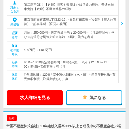
第二新卒OK！【必須】接客や販売または営業の経験、普通自動
対象と
車免許【歓迎】不動産業界の経験
なる方
東京都町田市森野1丁目23-19 小田急町田森野ビル1階 【雇入れ直
後】上記事業所 【変更の範囲】…
勤務地
月給：250,000円～固定残業手当：20,000円～（月10時間分）含
む※超過分は別途支給※年齢、経験、能力を考慮…
給与
400万円～1400万円
初年度
年収
9:30～18:30所定労働時間：8時間休憩：60分（12：00～13：
勤務
時間
00）時間外労働有無：有（月…
# 年間休日：120日* 完全週休2日制（水・日）* 産前産後休暇* 育
休日
休暇
児休暇制度（取得実績あり／復…
求人詳細を見る
気になる
新着
帝国不動産株式会社 | 13年連続入居率99％以上と成長中の不動産会社／福