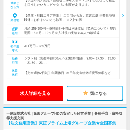
【学歴不問／知識・経験ゼロからスタートOK】◎安心して独立
対象と
を目指したい方にピッタリの制度があります。
なる方
【多摩・町田エリア募集】 ご自宅から近い直営店舗 ※募集地域
以外にお住まいの方も歓迎。 ※入社に際…
勤務地
月給 259,300円～※時間外手当は別途支給《契約について》契約
期間：6ヵ月～12ヶ月※入社後の実績や本人の希望等…
給与
311万円～350万円
初年度
年収
シフト制（実働7時間30分／休憩1時間)例：9:00～17:30 、13:00
勤務
時間
～21:30 、23:…
休日
【完全週休2日制】年間休日104日年次有給休暇慶弔休暇など
休暇
求人詳細を見る
気になる
一建設株式会社 | 飯田グループHDの安定した経営基盤｜各種手当・資格取
得支援充実
【注文住宅営業】東証プライム上場グループ企業★全国募集