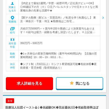
【内定まで最短1週間／学歴・経歴不問／正社員デビューOK】
◎40歳以下の方（※）◎元アパレルスタッフや元キャストなど異
対象と
業種出身の先輩も活躍中★
なる方
【駅チカ勤務（駅ビル・百貨店内）／転居を伴う転勤なし】 東
京・神奈川・千葉・埼玉 ★勤務地はご自宅…
勤務地
月給27万5000円～＋賞与年2回※業績により決算賞与もありま
す！※給与は能力・経験を考慮し決定いたします。※上記金…
給与
350万円～500万円
初年度
年収
◆1ヶ月単位の変形労働時間制（週平均40時間以内）【店舗の営
勤務
時間
業時間例】10：00～19：0011：0…
◆シフト制（月6日以上）※シフト希望相談可能◆有給休暇◆産
休日
休暇
前産後・育児休暇（取得実績あり）
求人詳細を見る
気になる
新着
医療法人社団イースト会 | ◆未経験OK◆完全週休2日◆有給取得率ほぼ