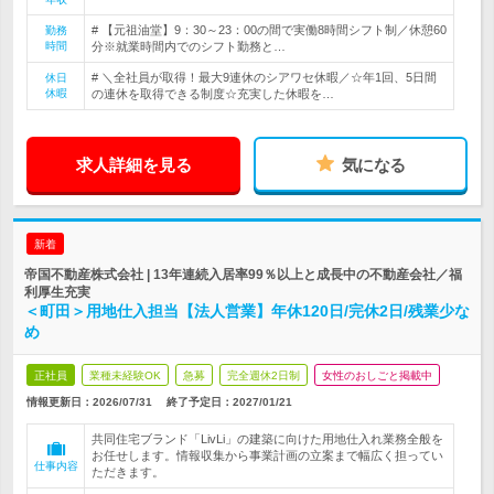
# 【元祖油堂】9：30～23：00の間で実働8時間シフト制／休憩60
勤務
時間
分※就業時間内でのシフト勤務と…
# ＼全社員が取得！最大9連休のシアワセ休暇／☆年1回、5日間
休日
休暇
の連休を取得できる制度☆充実した休暇を…
求人詳細を見る
気になる
新着
帝国不動産株式会社 | 13年連続入居率99％以上と成長中の不動産会社／福
利厚生充実
＜町田＞用地仕入担当【法人営業】年休120日/完休2日/残業少な
め
正社員
業種未経験OK
急募
完全週休2日制
女性のおしごと掲載中
情報更新日：2026/07/31
終了予定日：
2027/01/21
共同住宅ブランド「LivLi」の建築に向けた用地仕入れ業務全般を
お任せします。情報収集から事業計画の立案まで幅広く担ってい
仕事内容
ただきます。