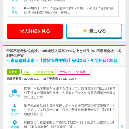
無：有※月平均残業25時間程…
# 年間休日：120日* 完全週休2日制（水曜、その他）* 産前産後・
休日
休暇
育児休暇制度* 有給休暇（※有…
求人詳細を見る
気になる
帝国不動産株式会社 | 13年連続入居率99％以上と成長中の不動産会社／福
利厚生充実
＜東京都町田市＞【賃貸管理/内勤】完休2日・年間休日120日
正社員
急募
完全週休2日制
女性のおしごと掲載中
情報更新日：2026/07/17
終了予定日：
2027/01/07
建築・不動産事業を展開する当社にて、賃貸管理部門における事
務手続きや関連書類作成、入居者対応などの賃貸管理業務全般を
仕事内容
お任せします。
業界未経験歓迎！資格取得サポート＆手当充実の安定基盤でキャ
リアアップを目指せる★【必須】普通自動車運転免許【歓迎】宅
対象と
地建物取引士
なる方
町田支店：東京都町田市森野1丁目23－19 小田急町田森野ビル1
階 【雇入れ直後】上記事業所 【変…
勤務地