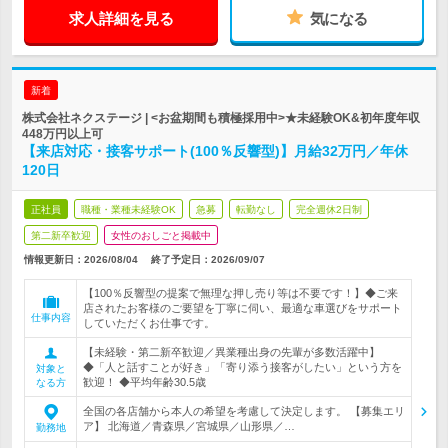
求人詳細を見る
気になる
新着
株式会社ネクステージ | <お盆期間も積極採用中>★未経験OK&初年度年収
448万円以上可
【来店対応・接客サポート(100％反響型)】月給32万円／年休
120日
正社員
職種・業種未経験OK
急募
転勤なし
完全週休2日制
第二新卒歓迎
女性のおしごと掲載中
情報更新日：2026/08/04
終了予定日：
2026/09/07
【100％反響型の提案で無理な押し売り等は不要です！】◆ご来
店されたお客様のご要望を丁寧に伺い、最適な車選びをサポート
仕事内容
していただくお仕事です。
【未経験・第二新卒歓迎／異業種出身の先輩が多数活躍中】
◆「人と話すことが好き」「寄り添う接客がしたい」という方を
対象と
歓迎！ ◆平均年齢30.5歳
なる方
全国の各店舗から本人の希望を考慮して決定します。 【募集エリ
ア】 北海道／青森県／宮城県／山形県／…
勤務地