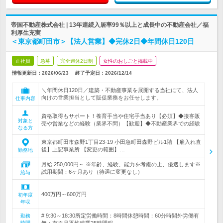
帝国不動産株式会社 | 13年連続入居率99％以上と成長中の不動産会社／福
利厚生充実
＜東京都町田市＞【法人営業】◆完休2日◆年間休日120日
正社員
急募
完全週休2日制
女性のおしごと掲載中
情報更新日：2026/06/23
終了予定日：
2026/12/14
＼年間休日120日／建築・不動産事業を展開する当社にて、法人
向けの営業担当として販促業務をお任せします。
仕事内容
資格取得もサポート！養育手当や住宅手当あり【必須】◆接客販
対象と
売や営業などの経験（業界不問）【歓迎】◆不動産業界での経験
なる方
東京都町田市森野1丁目23-19 小田急町田森野ビル1階 【雇入れ直
後】上記事業所 【変更の範囲】…
勤務地
月給 250,000円～ ※年齢、経験、能力を考慮の上、優遇します※
試用期間：6ヶ月あり（待遇に変更なし）
給与
400万円～600万円
初年度
年収
# 9:30～18:30所定労働時間：8時間休憩時間：60分時間外労働有
勤務
時間