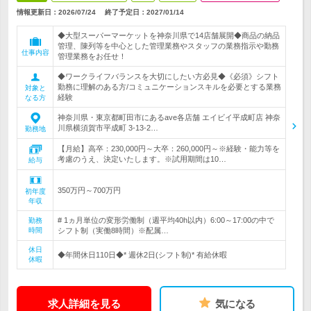
情報更新日：2026/07/24
終了予定日：
2027/01/14
◆大型スーパーマーケットを神奈川県で14店舗展開◆商品の納品
管理、陳列等を中心とした管理業務やスタッフの業務指示や勤務
仕事内容
管理業務をお任せ！
◆ワークライフバランスを大切にしたい方必見◆《必須》シフト
勤務に理解のある方/コミュニケーションスキルを必要とする業務
対象と
経験
なる方
神奈川県・東京都町田市にあるave各店舗 エイビイ平成町店 神奈
川県横須賀市平成町 3-13-2…
勤務地
【月給】高卒：230,000円～大卒：260,000円～※経験・能力等を
考慮のうえ、決定いたします。※試用期間は10…
給与
350万円～700万円
初年度
年収
# 1ヵ月単位の変形労働制（週平均40h以内）6:00～17:00の中で
勤務
時間
シフト制（実働8時間）※配属…
休日
◆年間休日110日◆* 週休2日(シフト制)* 有給休暇
休暇
求人詳細を見る
気になる