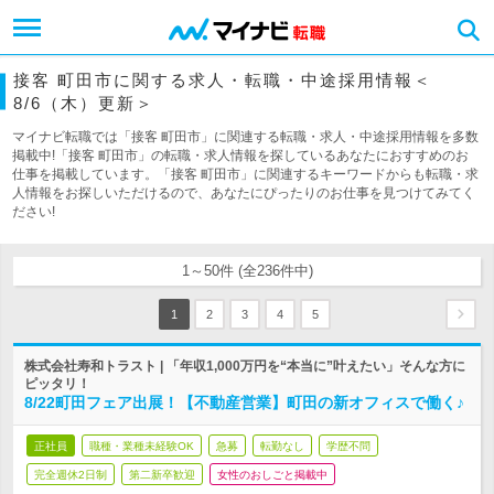
接客 町田市に関する求人・転職・中途採用情報＜
8/6（木）更新＞
マイナビ転職では「接客 町田市」に関連する転職・求人・中途採用情報を多数
掲載中!「接客 町田市」の転職・求人情報を探しているあなたにおすすめのお
仕事を掲載しています。「接客 町田市」に関連するキーワードからも転職・求
人情報をお探しいただけるので、あなたにぴったりのお仕事を見つけてみてく
ださい!
1～50件 (全236件中)
1
2
3
4
5
株式会社寿和トラスト | 「年収1,000万円を“本当に”叶えたい」そんな方に
ピッタリ！
8/22町田フェア出展！【不動産営業】町田の新オフィスで働く♪
正社員
職種・業種未経験OK
急募
転勤なし
学歴不問
完全週休2日制
第二新卒歓迎
女性のおしごと掲載中