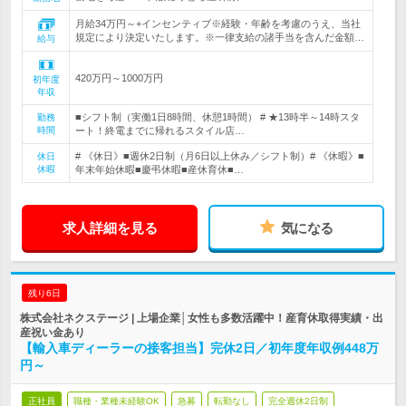
月給34万円～+インセンティブ※経験・年齢を考慮のうえ、当社
規定により決定いたします。※一律支給の諸手当を含んだ金額…
給与
420万円～1000万円
初年度
年収
■シフト制（実働1日8時間、休憩1時間） # ★13時半～14時スタ
勤務
時間
ート！終電までに帰れるスタイル店…
# 《休日》■週休2日制（月6日以上休み／シフト制）# 《休暇》■
休日
休暇
年末年始休暇■慶弔休暇■産休育休■…
求人詳細を見る
気になる
残り6日
株式会社ネクステージ | 上場企業│女性も多数活躍中！産育休取得実績・出
産祝い金あり
【輸入車ディーラーの接客担当】完休2日／初年度年収例448万
円～
正社員
職種・業種未経験OK
急募
転勤なし
完全週休2日制