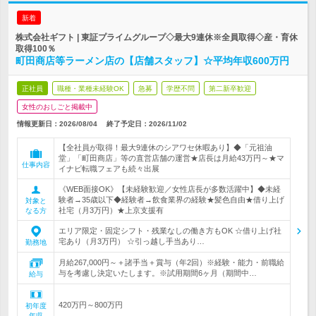
新着
株式会社ギフト | 東証プライムグループ◇最大9連休※全員取得◇産・育休
取得100％
町田商店等ラーメン店の【店舗スタッフ】☆平均年収600万円
正社員
職種・業種未経験OK
急募
学歴不問
第二新卒歓迎
女性のおしごと掲載中
情報更新日：2026/08/04
終了予定日：
2026/11/02
【全社員が取得！最大9連休のシアワセ休暇あり】◆「元祖油
堂」「町田商店」等の直営店舗の運営★店長は月給43万円～★マ
仕事内容
イナビ転職フェアも続々出展
《WEB面接OK》【未経験歓迎／女性店長が多数活躍中】◆未経
験者→35歳以下◆経験者→飲食業界の経験★髪色自由★借り上げ
対象と
社宅（月3万円）★上京支援有
なる方
エリア限定・固定シフト・残業なしの働き方もOK ☆借り上げ社
宅あり（月3万円） ☆引っ越し手当あり…
勤務地
月給267,000円～＋諸手当＋賞与（年2回）※経験・能力・前職給
与を考慮し決定いたします。※試用期間6ヶ月（期間中…
給与
420万円～800万円
初年度
年収