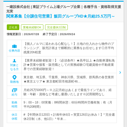
一建設株式会社 | 東証プライム上場グループ企業｜各種手当・資格取得支援
充実
関東募集【分譲住宅営業】飯田グループHD★月給25.5万円～
正社員
業種未経験OK
完全週休2日制
情報更新日：2026/07/28
終了予定日：
2026/09/24
【個人ノルマに追われる心配なし！】土地の仕入れから物件のプ
ランニング、販売計画まで横断的に業務をお任せします◎月平均
仕事内容
残業20h程度
【業界未経験者歓迎！】《必須条件》★高卒以上 ★自動車運転免
許★営業や接客・販売職としての実務経験◎宅建資格や不動産業
対象と
界での営業経験歓迎！
なる方
東京都、埼玉県、千葉県、神奈川県、茨城県、群馬県の各営業所
★東京エリア★ 東京都町田市相原町46…
勤務地
月給25万5000円～※上記月給はあくまで最低ラインであり、経
験・年齢・資格など考慮し優遇いたします※試用期間なし
給与
9：00～18：00実働：8時間休憩：60分時間外労働有無：有（月
勤務
時間
平均20時間）
# 【年間休日120日＋計画年休6日＝実質126日お休み！】* 完全週
休日
休暇
休2日制（水、他1日）* 年末…