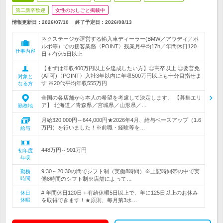
第二新卒歓迎
女性のおしごと掲載中
情報更新日：2026/07/10
終了予定日：
2026/08/13
ネクステージが運営する輸入車ディーラー(BMW／アウディ／ボ
ルボ等）での接客業務〈POINT〉残業月平均17h／年間休日120
仕事内容
日＋有休5日以上
【まずは年収400万円以上を達成したい方】◎高卒以上 ◎要普免
(AT可)〈POINT〉入社3年以内に年収500万円以上も十分目指せま
対象と
す ※20代平均年収555万円
なる方
全国の各店舗から本人の希望を考慮して決定します。 【募集エリ
ア】 北海道／青森県／宮城県／山形県／…
勤務地
月給320,000円～644,000円★2026年4月、給与ベースアップ（1.6
万円）を行いました！※前職・経験等を…
給与
448万円～901万円
初年度
年収
9:30～20:30の間でシフト制（実働8時間）※上記時間帯の中で実
勤務
時間
働8時間のシフト制※店舗によって…
# 年間休日120日＋有給休暇5日以上で、年に125日以上のお休み
休日
休暇
を取得できます！★原則、毎月第3水…