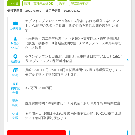
正社員
職種・業種未経験OK
急募
第二新卒歓迎
情報更新日：2026/03/03
終了予定日：
2026/08/31
セブンイレブンやドトール等のFC店舗における運営マネジメン
ト。PL管理やスタッフ育成、販促企画を通じ店舗経営を担いま
仕事内容
す。
＜未経験・第二新卒歓迎！＞《必須》■高卒以上 ■顧客折衝経験
（販売・接客等） ■普通自動車免許 ★マネジメントスキルを学び
対象と
たい方歓迎！
なる方
セブンイレブン四日市北浜田町店: 三重県四日市市北浜田町1番17
号 セブンイレブン菰野町神森店:…
勤務地
月給: 250,000円~350,000円※試用期間: 3ヶ月（待遇変更なし）＜
モデル年収＞年収450万円 入社3年…
給与
350万円～500万円
初年度
年収
勤務
所定労働時間：8時間休憩：60分残業：あり※月平均10時間程度
時間
★年間休日: 108日月休9日制慶弔休暇有給休暇: 10~20日※年休以
休日
休暇
外に有給5日取得制度あり（6…