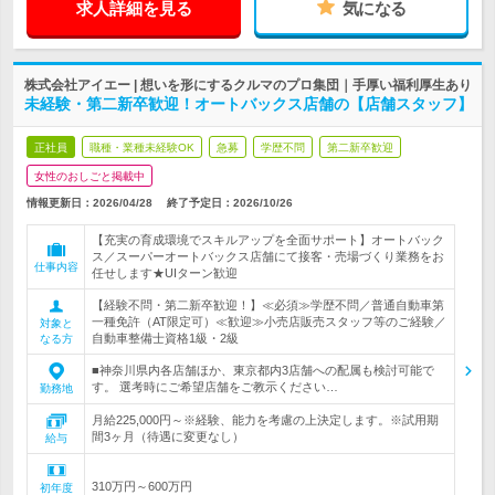
求人詳細を見る
気になる
株式会社アイエー | 想いを形にするクルマのプロ集団｜手厚い福利厚生あり
未経験・第二新卒歓迎！オートバックス店舗の【店舗スタッフ】
正社員
職種・業種未経験OK
急募
学歴不問
第二新卒歓迎
女性のおしごと掲載中
情報更新日：2026/04/28
終了予定日：
2026/10/26
【充実の育成環境でスキルアップを全面サポート】オートバック
ス／スーパーオートバックス店舗にて接客・売場づくり業務をお
仕事内容
任せします★UIターン歓迎
【経験不問・第二新卒歓迎！】≪必須≫学歴不問／普通自動車第
一種免許（AT限定可）≪歓迎≫小売店販売スタッフ等のご経験／
対象と
自動車整備士資格1級・2級
なる方
■神奈川県内各店舗ほか、東京都内3店舗への配属も検討可能で
す。 選考時にご希望店舗をご教示ください…
勤務地
月給225,000円～※経験、能力を考慮の上決定します。※試用期
間3ヶ月（待遇に変更なし）
給与
310万円～600万円
初年度