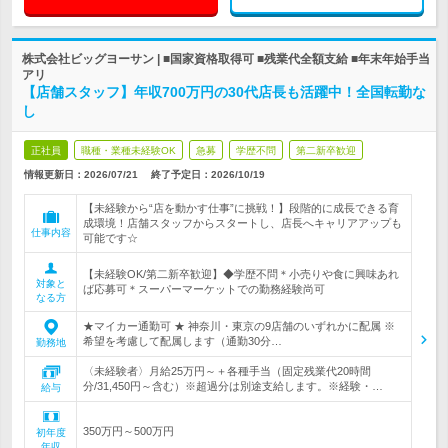
株式会社ビッグヨーサン | ■国家資格取得可 ■残業代全額支給 ■年末年始手当
アリ
【店舗スタッフ】年収700万円の30代店長も活躍中！全国転勤な
し
正社員
職種・業種未経験OK
急募
学歴不問
第二新卒歓迎
情報更新日：2026/07/21
終了予定日：
2026/10/19
【未経験から“店を動かす仕事”に挑戦！】段階的に成長できる育
成環境！店舗スタッフからスタートし、店長へキャリアアップも
仕事内容
可能です☆
【未経験OK/第二新卒歓迎】◆学歴不問＊小売りや食に興味あれ
対象と
ば応募可＊スーパーマーケットでの勤務経験尚可
なる方
★マイカー通勤可 ★ 神奈川・東京の9店舗のいずれかに配属 ※
希望を考慮して配属します（通勤30分…
勤務地
〈未経験者〉月給25万円～＋各種手当（固定残業代20時間
分/31,450円～含む）※超過分は別途支給します。※経験・…
給与
350万円～500万円
初年度
年収