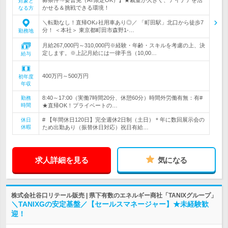
対象と
かせる＆挑戦できる環境！
なる方
＼転勤なし！直帰OK♪社用車あり◎／ 「町田駅」北口から徒歩7
分！ ＜本社＞ 東京都町田市森野1-…
勤務地
月給267,000円～310,000円※経験・年齢・スキルを考慮の上、決
定します。※上記月給には一律手当（10,00…
給与
400万円～500万円
初年度
年収
8:40～17:00（実働7時間20分、休憩60分）時間外労働有無：有#
勤務
時間
★直帰OK！プライベートの…
# 【年間休日120日】完全週休2日制（土日）＊年に数回展示会の
休日
休暇
ため出勤あり（振替休日対応）祝日有給…
求人詳細を見る
気になる
株式会社谷口リテール販売 | 県下有数のエネルギー商社「TANIXグループ」
＼TANIXGの安定基盤／【セールスマネージャー】★未経験歓
迎！