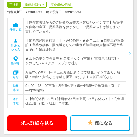
正社員
業種未経験OK
完全週休2日制
情報更新日：2026/03/27
終了予定日：
2026/09/24
【仲介業者様からのご紹介や反響のお客様がメインです】新築注
文住宅の企画・提案業務をおまかせ。ご提案から引き渡しまで一
仕事内容
貫して行います。
【業界未経験者歓迎！】《必須条件》★高卒以上 ★自動車運転免
許★営業や接客・販売職としての実務経験◎宅建資格や不動産業
対象と
界での営業経験歓迎！
なる方
★以下の拠点で募集中★ 名取りんくう営業所 宮城県名取市杜せ
きのした5-4-3 アクロスプラザ杜せ…
勤務地
月給25万5000円～※上記月給はあくまで最低ラインであり、経
験・年齢・資格など考慮し優遇いたします※試用期間なし
給与
9：00～18：00実働：8時間休憩：60分時間外労働有無：有（月
勤務
時間
平均20時間）
# 【年間休日120日＋計画年休6日＝実質126日お休み！】* 完全週
休日
休暇
休2日制（水、他1日）* 年末…
求人詳細を見る
気になる