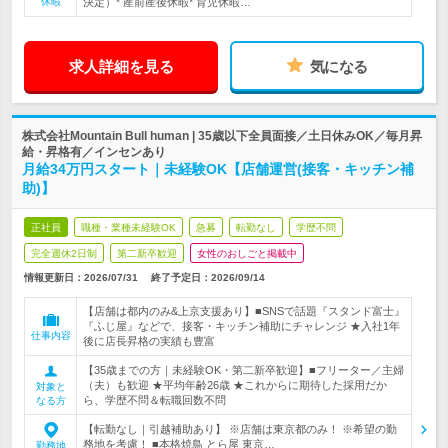
休暇
決定）* 産前産後休暇* 育児休暇…
求人詳細を見る
気になる
株式会社Mountain Bull human | 35歳以下全員面接／土日休みOK／毎月昇
給・昇格有／インセンあり
月給34万円スタート｜未経験OK【店舗運営(接客・キッチン補
助)】
正社員
職種・業種未経験OK
急募
転勤なし
学歴不問
完全週休2日制
第二新卒歓迎
女性のおしごと掲載中
情報更新日：2026/07/31
終了予定日：
2026/09/14
【店舗は都内のみ&上京支援あり】■SNSで話題『スタンド富士』
『ふじ屋』などで、接客・キッチン補助にチャレンジ ★入社1年
仕事内容
後に店長昇格の実績も豊富
【35歳までの方｜未経験OK・第二新卒歓迎】■フリーター／主婦
（夫）も歓迎 ★平均年齢26歳 ★これからに期待した採用だか
対象と
ら、学歴不問＆転職回数不問
なる方
【転勤なし｜引越補助あり】 ※店舗は東京都のみ！ ※希望の勤
務地を考慮！ ■本格焼鳥 とら屋 東京…
勤務地