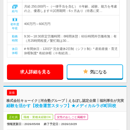
月給 250,000円～（一律手当を含む） ※年齢、経験、能力を考慮
の上、優遇します※試用期間：6ヶ月あり（待遇に変…
給与
400万円～600万円
初年度
年収
9:30～18:30所定労働時間：8時間休憩：60分時間外労働有無：有
勤務
時間
（月25時間程度／繁忙期は30…
# 年間休日：120日* 完全週休2日制（シフト制）* 産前産後・育児
休日
休暇
休暇制度* 有給休暇（※有給消…
求人詳細を見る
気になる
新着
株式会社キョーイク | 河合塾グループ┃えるぼし認定企業┃福利厚生が充実
経験を活かす【校舎運営スタッフ】★メディカルラボ町田校
正社員
職種・業種未経験OK
女性のおしごと掲載中
情報更新日：2026/05/08
終了予定日：
2026/10/29