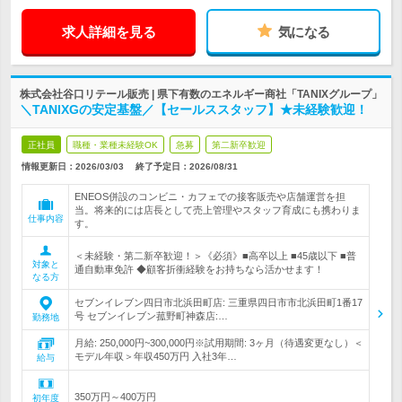
求人詳細を見る
気になる
株式会社谷口リテール販売 | 県下有数のエネルギー商社「TANIXグループ」
＼TANIXGの安定基盤／【セールススタッフ】★未経験歓迎！
正社員
職種・業種未経験OK
急募
第二新卒歓迎
情報更新日：2026/03/03
終了予定日：
2026/08/31
ENEOS併設のコンビニ・カフェでの接客販売や店舗運営を担
当。将来的には店長として売上管理やスタッフ育成にも携わりま
仕事内容
す。
＜未経験・第二新卒歓迎！＞《必須》■高卒以上 ■45歳以下 ■普
対象と
通自動車免許 ◆顧客折衝経験をお持ちなら活かせます！
なる方
セブンイレブン四日市北浜田町店: 三重県四日市市北浜田町1番17
号 セブンイレブン菰野町神森店:…
勤務地
月給: 250,000円~300,000円※試用期間: 3ヶ月（待遇変更なし）＜
モデル年収＞年収450万円 入社3年…
給与
350万円～400万円
初年度