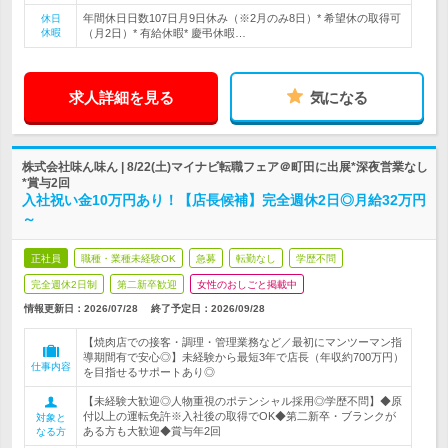
年間休日日数107日月9日休み（※2月のみ8日）* 希望休の取得可
休日
休暇
（月2日）* 有給休暇* 慶弔休暇…
求人詳細を見る
気になる
株式会社味ん味ん | 8/22(土)マイナビ転職フェア＠町田に出展*深夜営業なし
*賞与2回
入社祝い金10万円あり！【店長候補】完全週休2日◎月給32万円
～
正社員
職種・業種未経験OK
急募
転勤なし
学歴不問
完全週休2日制
第二新卒歓迎
女性のおしごと掲載中
情報更新日：2026/07/28
終了予定日：
2026/09/28
【焼肉店での接客・調理・管理業務など／最初にマンツーマン指
導期間有で安心◎】未経験から最短3年で店長（年収約700万円）
仕事内容
を目指せるサポートあり◎
【未経験大歓迎◎人物重視のポテンシャル採用◎学歴不問】◆原
付以上の運転免許※入社後の取得でOK◆第二新卒・ブランクが
対象と
ある方も大歓迎◆賞与年2回
なる方