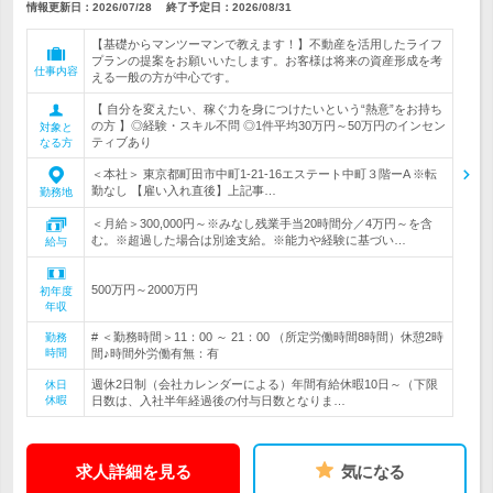
情報更新日：2026/07/28
終了予定日：
2026/08/31
【基礎からマンツーマンで教えます！】不動産を活用したライフ
プランの提案をお願いいたします。お客様は将来の資産形成を考
仕事内容
える一般の方が中心です。
【 自分を変えたい、稼ぐ力を身につけたいという“熱意”をお持ち
の方 】◎経験・スキル不問 ◎1件平均30万円～50万円のインセン
対象と
ティブあり
なる方
＜本社＞ 東京都町田市中町1-21-16エステート中町３階ーA ※転
勤なし 【雇い入れ直後】上記事…
勤務地
＜月給＞300,000円～※みなし残業手当20時間分／4万円～を含
む。※超過した場合は別途支給。※能力や経験に基づい…
給与
500万円～2000万円
初年度
年収
# ＜勤務時間＞11：00 ～ 21：00 （所定労働時間8時間）休憩2時
勤務
時間
間♪時間外労働有無：有
週休2日制（会社カレンダーによる）年間有給休暇10日～（下限
休日
休暇
日数は、入社半年経過後の付与日数となりま…
求人詳細を見る
気になる