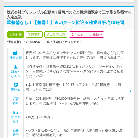
株式会社プリンシプル自動車 | 貸切バス安全性評価認定で三ツ星を取得する
安定企業
重整備なし！【整備士】★UIターン歓迎★残業月平均10時間
契約社員
学歴不問
第二新卒歓迎
女性のおしごと掲載中
情報更新日：2026/05/29
終了予定日：
2026/11/19
観光バスの日常的なメンテナンスや巡回点検、軽作業などをお任
せします。重整備は外注するため身体への負担も抑えられます。
仕事内容
《必須要件》◎整備士資格2級以上（ガソリン・ジーゼルいずれ
か）★機械いじりが好きな方や車やバスが好きな方は是非ご応募
対象と
ください◎
なる方
■本社 東京都町田市忠生1-29-17 《アクセス》JR横浜線 「古淵
駅」より車で12分
勤務地
月給：295,200円～450,000円※年齢・経験・スキルを考慮し決定
します。※試用期間：2ヶ月（試用期間中は時給…
給与
410万円～630万円
初年度
年収
■シフト制8:45～17:45 （所定労働時間：8時間0分）※休憩：60
勤務
時間
分※時間外労働有無：有