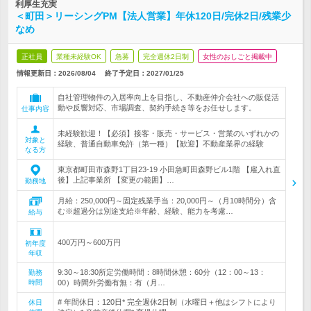
利厚生充実
＜町田＞リーシングPM【法人営業】年休120日/完休2日/残業少
なめ
正社員
業種未経験OK
急募
完全週休2日制
女性のおしごと掲載中
情報更新日：2026/08/04
終了予定日：
2027/01/25
自社管理物件の入居率向上を目指し、不動産仲介会社への販促活
動や反響対応、市場調査、契約手続き等をお任せします。
仕事内容
未経験歓迎！【必須】接客・販売・サービス・営業のいずれかの
対象と
経験、普通自動車免許（第一種）【歓迎】不動産業界の経験
なる方
東京都町田市森野1丁目23-19 小田急町田森野ビル1階 【雇入れ直
後】上記事業所 【変更の範囲】…
勤務地
月給：250,000円～固定残業手当：20,000円～（月10時間分）含
む※超過分は別途支給※年齢、経験、能力を考慮…
給与
400万円～600万円
初年度
年収
9:30～18:30所定労働時間：8時間休憩：60分（12：00～13：
勤務
時間
00）時間外労働有無：有（月…
# 年間休日：120日* 完全週休2日制（水曜日＋他はシフトにより
休日