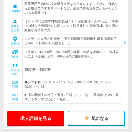
医系専門予備校の校舎運営全般をお任せします。入校のご案内か
ら合格までの学習サポートなど、生徒の夢実現を支えるやりがい
仕事内容
のある業務です。
【20～30代活躍中/未経験歓迎！】＜必須要件＞大卒以上、1年以
上の対人折衝経験をお持ちの方＜歓迎要件＞高額商材の取り扱い
対象と
経験をお持ちの方
なる方
＼メディカルラボ町田校／ 東京都町田市原町田6-15-8 高峰地所
ビル6F ※転勤の可能性あり（ご…
勤務地
＜月給＞243,800円～392,500円※経験・年齢を考慮の上、当社規
定により優遇します。※6ヶ月の試用期間あり。…
給与
350万円～560万円
初年度
年収
◆シフト制《1》8:30～17:30《2》9:00～18:00《3》11:00～
勤務
時間
20:00《4》13…
# 【年間休日120日】* 週休2日制（シフト制）* 季節休（GW、夏
休日
休暇
季、冬季。年間15日）* 有給…
求人詳細を見る
気になる