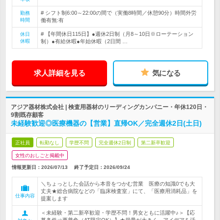
# シフト制6:00～22:00の間で（実働8時間／休憩90分）時間外労
勤務
時間
働有無:有
# 【年間休日115日】●週休2日制（月8～10日※ローテーション
休日
休暇
制）●有給休暇●年始休暇（2日間 …
求人詳細を見る
気になる
アジア器材株式会社 | 検査用器材のリーディングカンパニー・年休120日・
9割既存顧客
未経験歓迎◎医療機器の【営業】直帰OK／完全週休2日(土日)
正社員
転勤なし
学歴不問
完全週休2日制
第二新卒歓迎
女性のおしごと掲載中
情報更新日：2026/07/13
終了予定日：
2026/09/24
＼ちょっとした会話から本音をつかむ営業 医療の知識0でも大
丈夫★総合病院などの「臨床検査室」にて、「医療用消耗品」を
仕事内容
提案します
＜未経験・第二新卒歓迎・学歴不問！男女ともに活躍中♪＞【応
募条件⇒要普免（AT限定OK）】★裁量が大きく、アイデアを活