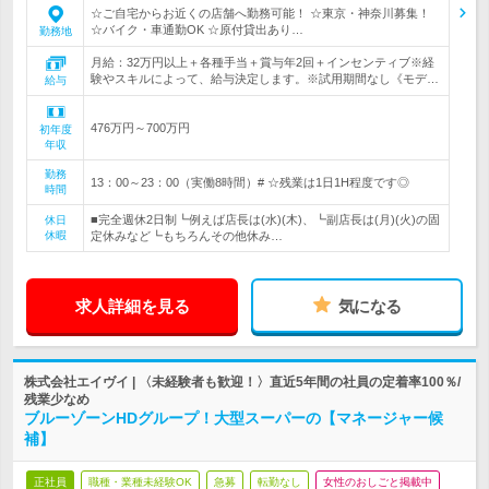
☆ご自宅からお近くの店舗へ勤務可能！ ☆東京・神奈川募集！
☆バイク・車通勤OK ☆原付貸出あり…
勤務地
月給：32万円以上＋各種手当＋賞与年2回＋インセンティブ※経
験やスキルによって、給与決定します。※試用期間なし《モデ…
給与
476万円～700万円
初年度
年収
勤務
13：00～23：00（実働8時間）# ☆残業は1日1H程度です◎
時間
■完全週休2日制┗例えば店長は(水)(木)、┗副店長は(月)(火)の固
休日
休暇
定休みなど┗もちろんその他休み…
求人詳細を見る
気になる
株式会社エイヴイ | 〈未経験者も歓迎！〉直近5年間の社員の定着率100％/
残業少なめ
ブルーゾーンHDグループ！大型スーパーの【マネージャー候
補】
正社員
職種・業種未経験OK
急募
転勤なし
女性のおしごと掲載中