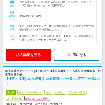
月給320,000円～644,000円★2026年4月、給与のベースアップ
(1.6万円)を行いました！※試用期間3か…
給与
448万円～901万円
初年度
年収
9:30～20:30の間でシフト制（実働8時間）※上記時間帯の中で実
勤務
時間
働8時間のシフト制※店舗によって…
# 年間休日120日＋有給休暇5日以上！★原則、毎月第3水曜は定
休日
休暇
休日となります(一部ディーラー店舗、…
求人詳細を見る
気になる
株式会社ネクステージ | ■月給32万~■賞与年4回+チーム賞与年2回■家族・住
宅手当等完備
【接客・提案(100％反響)】20代活躍中／年収900万可／年休120
日
正社員
職種・業種未経験OK
急募
転勤なし
完全週休2日制
第二新卒歓迎
女性のおしごと掲載中
情報更新日：2026/07/31
終了予定日：
2026/08/17