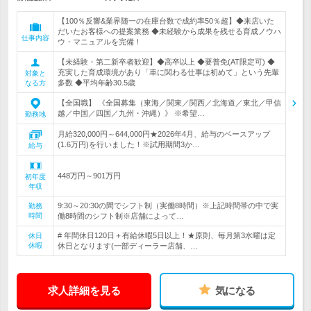
【100％反響&業界随一の在庫台数で成約率50％超】◆来店いた
だいたお客様への提案業務 ◆未経験から成果を残せる育成ノウハ
仕事内容
ウ・マニュアルを完備！
【未経験・第二新卒者歓迎】◆高卒以上 ◆要普免(AT限定可) ◆
充実した育成環境があり「車に関わる仕事は初めて」という先輩
対象と
多数 ◆平均年齢30.5歳
なる方
【全国職】 《全国募集（東海／関東／関西／北海道／東北／甲信
越／中国／四国／九州・沖縄）》 ※希望…
勤務地
月給320,000円～644,000円★2026年4月、給与のベースアップ
(1.6万円)を行いました！※試用期間3か…
給与
448万円～901万円
初年度
年収
9:30～20:30の間でシフト制（実働8時間）※上記時間帯の中で実
勤務
時間
働8時間のシフト制※店舗によって…
# 年間休日120日＋有給休暇5日以上！★原則、毎月第3水曜は定
休日
休暇
休日となります(一部ディーラー店舗、…
求人詳細を見る
気になる