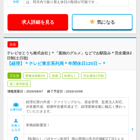
休暇
は、同月内で振り替え休日の取得が可能です…
求人詳細を見る
気になる
新着
テレビせとうち株式会社 | ＊「孤独のグルメ」などでお馴染み＊完全週休2
日制(土日祝)
【経理】＊テレビ東京系列局＊年間休日120日～＊
正社員
業種未経験OK
急募
転勤なし
完全週休2日制
第二新卒歓迎
情報更新日：2026/08/07
終了予定日：
2026/10/08
経理伝票の作成・ファイリングから、資金管理、監査法人対応、
決算書作成、税務申告書作成まで、経理業務全般に幅広く携わっ
仕事内容
ていただきます。
実務経験重視！
対象と
なる方
【転勤なし／UIターン歓迎】 岡山県岡山市北区柳町2丁目1-1 ※