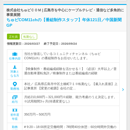
株式会社ちゅピＣＯＭ | 広島市を中心にケーブルテレビ・通信など多角的に
事業展開
ちゅピCOM11chの【番組制作スタッフ】年休121日／中国新聞
GP
正社員
転勤なし
情報更新日：2026/03/27
終了予定日：
2026/09/24
当社が放送しているコミュニティチャンネル（ちゅピ
COM11ch）の番組制作をお任せいたします。
仕事内容
【映像制作・番組編成経験を活かせる！】《必須》大卒以上／普
対象と
通自動車運転免許／映像制作または番組編成の経験
なる方
本社／ 広島県広島市中区土橋町7-1 ※転勤なし 【雇入れ直後】上
記事業所 【変更の範囲】会社の定…
勤務地
月給210,600円～321,000円※経験、能力考慮のうえ決定します。
※試用期間3ヶ月(待遇変更なし)
給与
350万円～500万円
初年度
年収
# 9:20～18:00所定労働時間：7時間40分休憩：60分時間外労働の
勤務