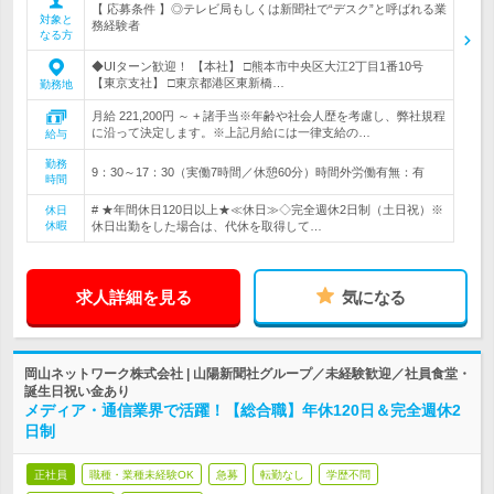
【 応募条件 】◎テレビ局もしくは新聞社で“デスク”と呼ばれる業
対象と
務経験者
なる方
◆UIターン歓迎！ 【本社】 □熊本市中央区大江2丁目1番10号
【東京支社】 □東京都港区東新橋…
勤務地
月給 221,200円 ～ + 諸手当※年齢や社会人歴を考慮し、弊社規程
に沿って決定します。※上記月給には一律支給の…
給与
勤務
9：30～17：30（実働7時間／休憩60分）時間外労働有無：有
時間
# ★年間休日120日以上★≪休日≫◇完全週休2日制（土日祝）※
休日
休暇
休日出勤をした場合は、代休を取得して…
求人詳細を見る
気になる
岡山ネットワーク株式会社 | 山陽新聞社グループ／未経験歓迎／社員食堂・
誕生日祝い金あり
メディア・通信業界で活躍！【総合職】年休120日＆完全週休2
日制
正社員
職種・業種未経験OK
急募
転勤なし
学歴不問