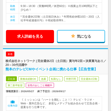
9:30～18:30 （実働8時間／休憩60分）※残業は月10時間以下と
勤務
時間
少なめ！
* 完全週休2日制（土日祝日休み）* 年間有給休暇10日～20日（入
休日
休暇
社半年経過後付与）※有給取得率9…
求人詳細を見る
気になる
新着
株式会社ネットワーク | 完全週休2日（土日祝）賞与年2回＋決算賞与あり／
20～30代活躍中
熊本のテレビCMやイベント企画に携わる仕事【広告営業】
正社員
業種未経験OK
急募
転勤なし
学歴不問
完全週休2日制
第二新卒歓迎
女性のおしごと掲載中
情報更新日：2026/05/27
終了予定日：
2026/09/17
《 ミッションは『ハートを掴む』こと！》テレビ・ラジオ・
Web・屋外広告など、 多彩なメディアを組み合わせて広告企画・
仕事内容
提案を行う仕事です。