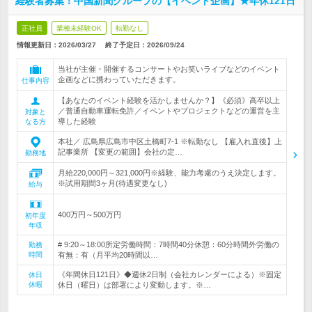
経験者募集！中国新聞グループの【イベント企画】★年休121日
正社員
業種未経験OK
転勤なし
情報更新日：2026/03/27
終了予定日：
2026/09/24
当社が主催・開催するコンサートやお笑いライブなどのイベント
企画などに携わっていただきます。
仕事内容
【あなたのイベント経験を活かしませんか？】《必須》高卒以上
／普通自動車運転免許／イベントやプロジェクトなどの運営を主
対象と
導した経験
なる方
本社／ 広島県広島市中区土橋町7-1 ※転勤なし 【雇入れ直後】上
記事業所 【変更の範囲】会社の定…
勤務地
月給220,000円～321,000円※経験、能力考慮のうえ決定します。
※試用期間3ヶ月(待遇変更なし)
給与
400万円～500万円
初年度
年収
# 9:20～18:00所定労働時間：7時間40分休憩：60分時間外労働の
勤務
時間
有無：有（月平均20時間以…
《年間休日121日》◆週休2日制（会社カレンダーによる）※固定
休日
休暇
休日（曜日）は部署により変動します。※…