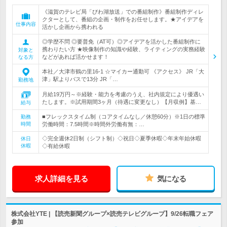
《滋賀のテレビ局「びわ湖放送」での番組制作》番組制作ディレ
クターとして、番組の企画・制作をお任せします。★アイデアを
仕事内容
活かし企画から携われる
◎学歴不問 ◎要普免（AT可）◎アイデアを活かした番組制作に
携わりたい方 ★映像制作の知識や経験、ライティングの実務経験
対象と
などがあれば活かせます！
なる方
本社／大津市鶴の里16-1 ☆マイカー通勤可 《アクセス》 JR「大
津」駅よりバスで13分 JR「…
勤務地
月給19万円～※経験・能力を考慮のうえ、社内規定により優遇い
たします。※試用期間3ヶ月（待遇に変更なし）【月収例】基…
給与
■フレックスタイム制（コアタイムなし／休憩60分）※1日の標準
勤務
時間
労働時間：7.5時間※時間外労働有無：…
◇完全週休2日制（シフト制）◇祝日◇夏季休暇◇年末年始休暇
休日
休暇
◇有給休暇
求人詳細を見る
気になる
株式会社YTE | 【読売新聞グループ×読売テレビグループ】9/26転職フェア
参加