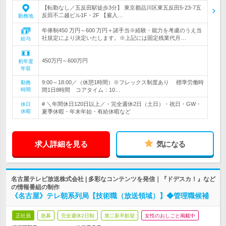
【転勤なし／五反田駅徒歩3分】 東京都品川区東五反田5-23-7五
反田不二越ビル1F・2F 【雇入…
勤務地
年俸制450 万円～600 万円＋諸手当※経験・能力を考慮のうえ当
社規定により決定いたします。※上記には固定残業代月…
給与
450万円～600万円
初年度
年収
9:00～18:00／（休憩1時間）※フレックス制度あり 標準労働時
勤務
時間
間1日8時間 コアタイム：10…
# ＼年間休日120日以上／・完全週休2日（土日）・祝日・GW・
休日
休暇
夏季休暇・年末年始・有給休暇など
求人詳細を見る
気になる
名古屋テレビ放送株式会社 | 多彩なコンテンツを発信｜『ドデスカ！』など
の情報番組の制作
《名古屋》テレ朝系列局【技術職（放送領域）】◆管理職候補
正社員
急募
完全週休2日制
第二新卒歓迎
女性のおしごと掲載中