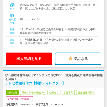
月給250,000円～300,000円＋諸手当(時間外手当ほか)※年齢、経
験、能力などを考慮の上、当社規定により決定…
給与
400万円～450万円
初年度
年収
* 8：50～18：00(所定労働時間8時間／休憩時間70分)※月の平均
勤務
時間
残業時間は20時間程度です。
# ―年間休日124日―* 完全週休2日制(土日)* 祝日* GW* 年末年
休日
休暇
始・夏季休暇* 慶弔休暇…
求人詳細を見る
気になる
びわ湖放送株式会社 | アミンチュてれびBBC｜滋賀を拠点に地域密着の情報
を発信！
テレビ番組制作の【制作ディレクター】
契約社員
職種・業種未経験OK
転勤なし
学歴不問
完全週休2日制
女性のおしごと掲載中
情報更新日：2026/02/27
終了予定日：
2026/08/27