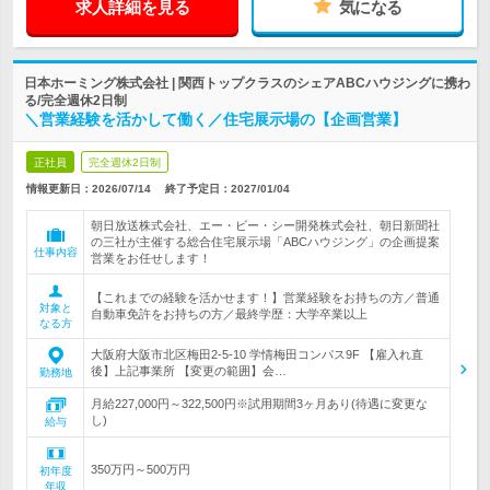
求人詳細を見る
気になる
日本ホーミング株式会社 | 関西トップクラスのシェアABCハウジングに携わ
る/完全週休2日制
＼営業経験を活かして働く／住宅展示場の【企画営業】
正社員
完全週休2日制
情報更新日：2026/07/14
終了予定日：
2027/01/04
朝日放送株式会社、エー・ビー・シー開発株式会社、朝日新聞社
の三社が主催する総合住宅展示場「ABCハウジング」の企画提案
仕事内容
営業をお任せします！
【これまでの経験を活かせます！】営業経験をお持ちの方／普通
対象と
自動車免許をお持ちの方／最終学歴：大学卒業以上
なる方
大阪府大阪市北区梅田2-5-10 学情梅田コンパス9F 【雇入れ直
後】上記事業所 【変更の範囲】会…
勤務地
月給227,000円～322,500円※試用期間3ヶ月あり(待遇に変更な
し)
給与
350万円～500万円
初年度
年収