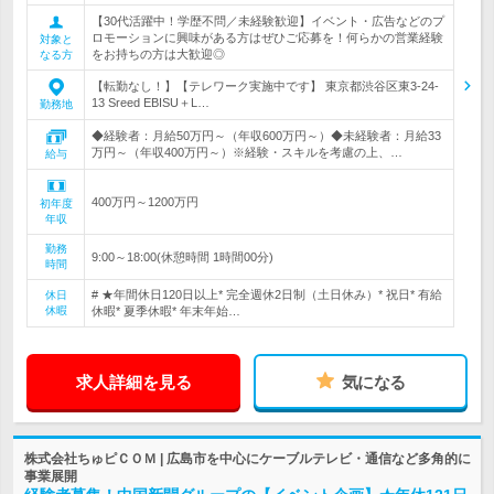
【30代活躍中！学歴不問／未経験歓迎】イベント・広告などのプ
ロモーションに興味がある方はぜひご応募を！何らかの営業経験
対象と
をお持ちの方は大歓迎◎
なる方
【転勤なし！】【テレワーク実施中です】 東京都渋谷区東3-24-
13 Sreed EBISU＋L…
勤務地
◆経験者：月給50万円～（年収600万円～）◆未経験者：月給33
万円～（年収400万円～）※経験・スキルを考慮の上、…
給与
400万円～1200万円
初年度
年収
勤務
9:00～18:00(休憩時間 1時間00分)
時間
# ★年間休日120日以上* 完全週休2日制（土日休み）* 祝日* 有給
休日
休暇
休暇* 夏季休暇* 年末年始…
求人詳細を見る
気になる
株式会社ちゅピＣＯＭ | 広島市を中心にケーブルテレビ・通信など多角的に
事業展開