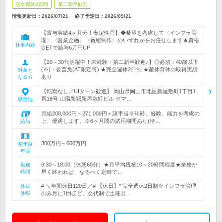
完全週休2日制
第二新卒歓迎
情報更新日：2026/07/21
終了予定日：
2026/09/21
【賞与実績4ヶ月分！安定性◎】◆希望を考慮して〈インフラ管
理〉〈営業企画〉〈番組制作〉のいずれかをお任せします★資格
仕事内容
GETで給与6万円UP
【20～30代活躍中！未経験・第二新卒歓迎♪】◎必須：40歳以下
(※)・要普免(AT限定可) ★完全週休2日制 ★産休育休の取得実績
対象と
あり
なる方
【転勤なし／UIターン歓迎】 岡山県岡山市北区新屋敷町1丁目1
番18号 山陽新聞新屋敷町ビル ※マ…
勤務地
月給208,000円～271,000円＋諸手当※年齢、経験、能力を考慮の
上、優遇します。※6ヶ月間の試用期間あり(待…
給与
300万円～600万円
初年度
年収
9:30～18:00（休憩60分）★月平均残業10～20時間程度★業務が
勤務
時間
早く終われば、なるべく定時で…
# ＼年間休日120日／# 【休日】* 完全週休2日制※インフラ管理
休日
休暇
のみ月に1回ほど、交代制で土曜出…