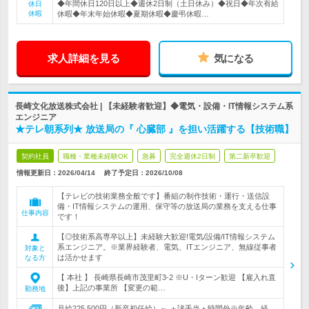
◆年間休日120日以上◆週休2日制（土日休み）◆祝日◆年次有給
休日
休暇
休暇◆年末年始休暇◆夏期休暇◆慶弔休暇…
求人詳細を見る
気になる
長崎文化放送株式会社 | 【未経験者歓迎】◆電気・設備・IT情報システム系
エンジニア
★テレ朝系列★ 放送局の『 心臓部 』を担い活躍する【技術職】
契約社員
職種・業種未経験OK
急募
完全週休2日制
第二新卒歓迎
情報更新日：2026/04/14
終了予定日：
2026/10/08
【テレビの技術業務全般です】番組の制作技術・運行・送信設
備・IT情報システムの運用、保守等の放送局の業務を支える仕事
仕事内容
です！
【◎技術系高専卒以上】未経験大歓迎!電気/設備/IT情報システム
系エンジニア。※業界経験者、電気、ITエンジニア、無線従事者
対象と
は活かせます
なる方
【 本社 】 長崎県長崎市茂里町3-2 ※U・Iターン歓迎 【雇入れ直
後】上記の事業所 【変更の範…
勤務地
月給225,500円（新卒初任給）～ ＋諸手当＋時間外※年齢、経