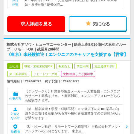
# ―年間休日124日―* 完全週休2日制(土日)* 祝日* GW* 年末年
休日
休暇
始・夏季休暇* 慶弔休暇…
求人詳細を見る
気になる
株式会社アソウ・ヒューマニーセンター | 総売上高8,016億円の麻生グルー
プ｜リモートOK｜残業月20時間
《東京》未経験歓迎！エンジニアのキャリアを支援する【営業】
正社員
職種・業種未経験OK
転勤なし
学歴不問
完全週休2日制
第二新卒歓迎
リモートワーク可
女性のおしごと掲載中
情報更新日：2026/07/22
終了予定日：
2026/10/29
【テレワーク可】IT業界や製造メーカーへ人材提案・エンジニア
のサポート業務を担当。＊顧客対応、エンジニアフォローどちら
仕事内容
も経験できます。
《第二新卒歓迎！学歴・経験不問》※35歳以下の方■IT業界の知
識を身に着ける意欲がある方や技術者派遣業界でのご経験があれ
対象と
ば活かせます！
なる方
《U・Iターン歓迎｜リモートワーク相談可》 ※株式会社アソウ・
アルファへの出向となります。 東京支…
勤務地