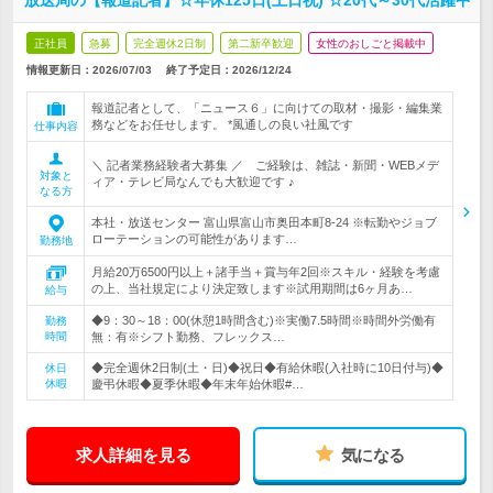
放送局の【報道記者】☆年休125日(土日祝) ☆20代～30代活躍中
正社員
急募
完全週休2日制
第二新卒歓迎
女性のおしごと掲載中
情報更新日：2026/07/03
終了予定日：
2026/12/24
報道記者として、「ニュース６」に向けての取材・撮影・編集業
務などをお任せします。 *風通しの良い社風です
仕事内容
＼ 記者業務経験者大募集 ／ ご経験は、雑誌・新聞・WEBメデ
対象と
ィア・テレビ局なんでも大歓迎です ♪
なる方
本社・放送センター 富山県富山市奥田本町8-24 ※転勤やジョブ
ローテーションの可能性があります…
勤務地
月給20万6500円以上＋諸手当＋賞与年2回※スキル・経験を考慮
の上、当社規定により決定致します※試用期間は6ヶ月あ…
給与
◆9：30～18：00(休憩1時間含む)※実働7.5時間※時間外労働有
勤務
時間
無：有※シフト勤務、フレックス…
◆完全週休2日制(土・日)◆祝日◆有給休暇(入社時に10日付与)◆
休日
休暇
慶弔休暇◆夏季休暇◆年末年始休暇#…
求人詳細を見る
気になる