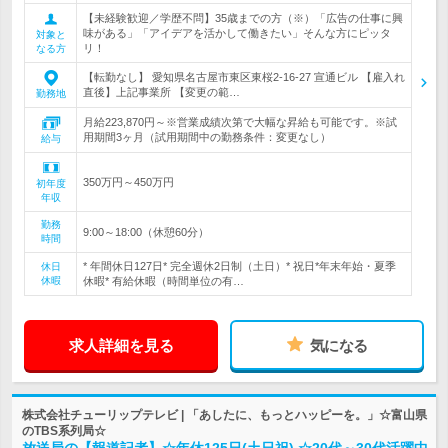
【未経験歓迎／学歴不問】35歳までの方（※）「広告の仕事に興
味がある」「アイデアを活かして働きたい」そんな方にピッタ
対象と
リ！
なる方
【転勤なし】 愛知県名古屋市東区東桜2-16-27 宣通ビル 【雇入れ
直後】上記事業所 【変更の範…
勤務地
月給223,870円～※営業成績次第で大幅な昇給も可能です。※試
用期間3ヶ月（試用期間中の勤務条件：変更なし）
給与
350万円～450万円
初年度
年収
勤務
9:00～18:00（休憩60分）
時間
* 年間休日127日* 完全週休2日制（土日）* 祝日*年末年始・夏季
休日
休暇
休暇* 有給休暇（時間単位の有…
求人詳細を見る
気になる
株式会社チューリップテレビ | 「あしたに、もっとハッピーを。」☆富山県
のTBS系列局☆