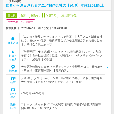
ークル制度
世界から注目されるアニメ制作会社の【経理】年休120日以上
正社員
急募
転勤なし
学歴不問
第二新卒歓迎
女性のおしごと掲載中
情報更新日：2026/07/31
終了予定日：
2026/10/01
【エンタメ業界のバックオフィスで活躍！】大手アニメ制作会社
にて、支払いや仕訳、経費精算などの経理業務全般をお任せしま
仕事内容
す。助け合う風土あり◎
【学歴不問】◆簿記2級かつ、何らかの事務経験をお持ちの方◎
子育てからの社会復帰も歓迎！◎経理やエンタメ業界でのバック
対象と
オフィス経験者は尚歓迎！
なる方
★☆原則転勤なし☆★ ＜交通アクセス＞中野駅南口より徒歩2分
＜所在地＞東京都中野区 【業務内容の…
勤務地
月給28万5,771円～42万8,598円※経験者の方は、経験、能力を最
大限考慮し支給額を決定致します。※上記金額に…
給与
400万円～600万円
初年度
年収
フレックスタイム制／1日の標準労働時間 8時間00分標準勤務時
勤務
時間
間帯10:00～19:00コアタイム …