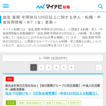
放送 新聞 年間休日120日以上に関する求人・転職・中
途採用情報＜8/7（金）更新＞
マイナビ転職では「放送 新聞 年間休日120日以上」に関連する転職・求人・中
途採用情報を多数掲載中!「放送 新聞 年間休日120日以上」の転職・求人情報
を探しているあなたにおすすめのお仕事を掲載しています。「放送 新聞 年間
休日120日以上」に関連するキーワードからも転職・求人情報をお探しいただ
けるので、あなたにぴったりのお仕事を見つけてみてください!
1～50件 (全261件中)
1
2
3
4
5
6
新着
株式会社毎日広告社仙台 | 【毎日新聞グループの安定基盤】○中途入社活躍
中 ○経験者募集
仙台で仕掛ける！【広告企画営業】○年休120日以上＆転勤なし
正社員
職種・業種未経験OK
急募
転勤なし
学歴不問