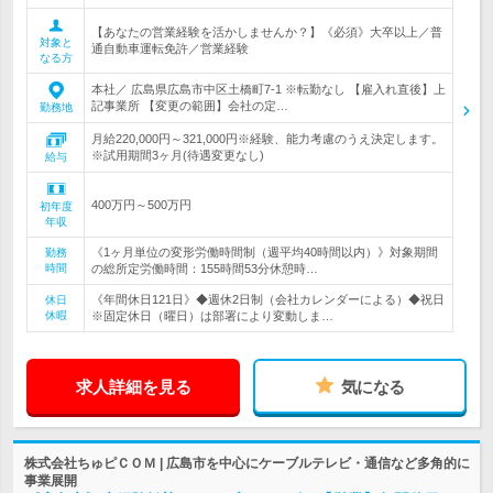
【あなたの営業経験を活かしませんか？】《必須》大卒以上／普
対象と
通自動車運転免許／営業経験
なる方
本社／ 広島県広島市中区土橋町7-1 ※転勤なし 【雇入れ直後】上
記事業所 【変更の範囲】会社の定…
勤務地
月給220,000円～321,000円※経験、能力考慮のうえ決定します。
※試用期間3ヶ月(待遇変更なし)
給与
400万円～500万円
初年度
年収
《1ヶ月単位の変形労働時間制（週平均40時間以内）》対象期間
勤務
時間
の総所定労働時間：155時間53分休憩時…
《年間休日121日》◆週休2日制（会社カレンダーによる）◆祝日
休日
休暇
※固定休日（曜日）は部署により変動しま…
求人詳細を見る
気になる
株式会社ちゅピＣＯＭ | 広島市を中心にケーブルテレビ・通信など多角的に
事業展開