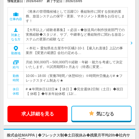
情報更新日：2026/04/07
終了予定日：
2026/10/05
《将来の管理職候補として活躍◎》番組制作に関する技術的業
務、放送システムの保守・更新、マネジメント業務をお任せしま
仕事内容
す！
【大卒以上／経験者募集】＜必須＞◆放送局の制作技術部門での
実務経験◆スタジオ、サブ、中継車など番組制作に関わる放送シ
対象と
ステムの更新の経験 など
なる方
＜本社＞ 愛知県名古屋市中区橘2-10-1 【雇入れ直後】上記の事
業所 【変更の範囲】会社の定める…
勤務地
月給 300,000円～500,000円※経験・年齢・能力を考慮して決定
いたします。※試用期間3ヶ月あり（待遇に変更…
給与
10:00～18:00（実働7時間／休憩60分）※時間外労働あり# ★フ
勤務
時間
レックスタイム制あり★
# ★年間休日122日★【 休日 】◆完全週休2日制（土日）◆祝日
休日
休暇
【 休暇 】◆年末年始休暇（12/…
求人詳細を見る
気になる
株式会社MAPPA | ◆フレックス制◆土日祝休み◆残業月平均20h◆社内サ