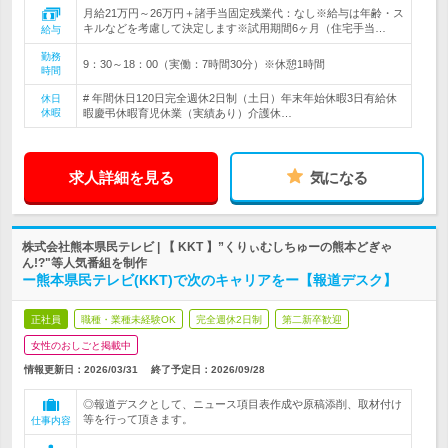
月給21万円～26万円＋諸手当固定残業代：なし※給与は年齢・ス
キルなどを考慮して決定します※試用期間6ヶ月（住宅手当…
給与
勤務
9：30～18：00（実働：7時間30分）※休憩1時間
時間
# 年間休日120日完全週休2日制（土日）年末年始休暇3日有給休
休日
休暇
暇慶弔休暇育児休業（実績あり）介護休…
求人詳細を見る
気になる
株式会社熊本県民テレビ | 【 KKT 】”くりぃむしちゅーの熊本どぎゃ
ん!?"等人気番組を制作
ー熊本県民テレビ(KKT)で次のキャリアをー【報道デスク】
正社員
職種・業種未経験OK
完全週休2日制
第二新卒歓迎
女性のおしごと掲載中
情報更新日：2026/03/31
終了予定日：
2026/09/28
◎報道デスクとして、ニュース項目表作成や原稿添削、取材付け
等を行って頂きます。
仕事内容