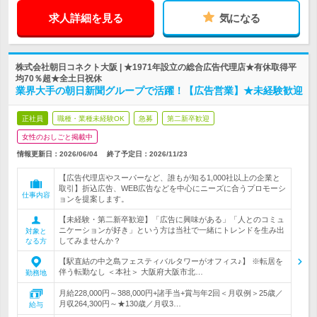
求人詳細を見る
気になる
株式会社朝日コネクト大阪 | ★1971年設立の総合広告代理店★有休取得平
均70％超★全土日祝休
業界大手の朝日新聞グループで活躍！【広告営業】★未経験歓迎
正社員
職種・業種未経験OK
急募
第二新卒歓迎
女性のおしごと掲載中
情報更新日：2026/06/04
終了予定日：
2026/11/23
【広告代理店やスーパーなど、誰もが知る1,000社以上の企業と
取引】折込広告、WEB広告などを中心にニーズに合うプロモーシ
仕事内容
ョンを提案します。
【未経験・第二新卒歓迎】「広告に興味がある」「人とのコミュ
ニケーションが好き」という方は当社で一緒にトレンドを生み出
対象と
してみませんか？
なる方
【駅直結の中之島フェスティバルタワーがオフィス♪】 ※転居を
伴う転勤なし ＜本社＞ 大阪府大阪市北…
勤務地
月給228,000円～388,000円+諸手当+賞与年2回＜月収例＞25歳／
月収264,300円～★130歳／月収3…
給与