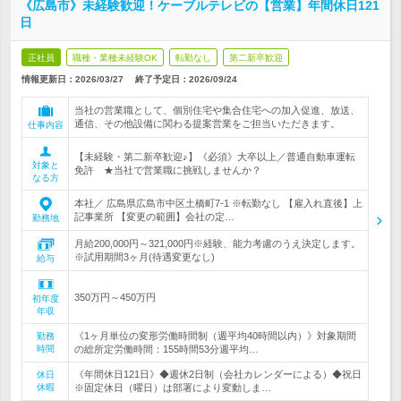
《広島市》未経験歓迎！ケーブルテレビの【営業】年間休日121
日
正社員
職種・業種未経験OK
転勤なし
第二新卒歓迎
情報更新日：2026/03/27
終了予定日：
2026/09/24
当社の営業職として、個別住宅や集合住宅への加入促進、放送、
通信、その他設備に関わる提案営業をご担当いただきます。
仕事内容
【未経験・第二新卒歓迎♪】《必須》大卒以上／普通自動車運転
対象と
免許 ★当社で営業職に挑戦しませんか？
なる方
本社／ 広島県広島市中区土橋町7-1 ※転勤なし 【雇入れ直後】上
記事業所 【変更の範囲】会社の定…
勤務地
月給200,000円～321,000円※経験、能力考慮のうえ決定します。
※試用期間3ヶ月(待遇変更なし)
給与
350万円～450万円
初年度
年収
《1ヶ月単位の変形労働時間制（週平均40時間以内）》対象期間
勤務
時間
の総所定労働時間：155時間53分週平均…
《年間休日121日》◆週休2日制（会社カレンダーによる）◆祝日
休日
休暇
※固定休日（曜日）は部署により変動しま…