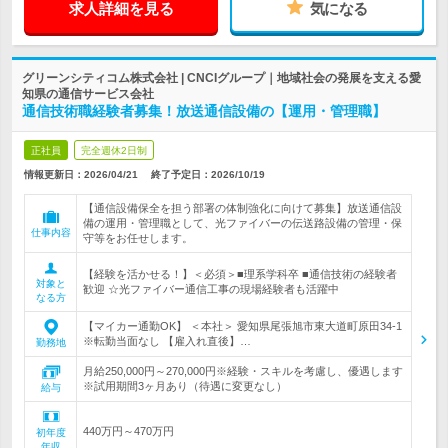
求人詳細を見る
気になる
グリーンシティコム株式会社 | CNCIグループ｜地域社会の発展を支える愛
知県の通信サービス会社
通信技術職経験者募集！放送通信設備の【運用・管理職】
正社員
完全週休2日制
情報更新日：2026/04/21
終了予定日：
2026/10/19
【通信設備保全を担う部署の体制強化に向けて募集】放送通信設
備の運用・管理職として、光ファイバーの伝送路設備の管理・保
仕事内容
守等をお任せします。
【経験を活かせる！】＜必須＞■理系学科卒 ■通信技術の経験者
対象と
歓迎 ☆光ファイバー通信工事の現場経験者も活躍中
なる方
【マイカー通勤OK】 ＜本社＞ 愛知県尾張旭市東大道町原田34-1
※転勤当面なし 【雇入れ直後】…
勤務地
月給250,000円～270,000円※経験・スキルを考慮し、優遇します
※試用期間3ヶ月あり（待遇に変更なし）
給与
440万円～470万円
初年度
年収