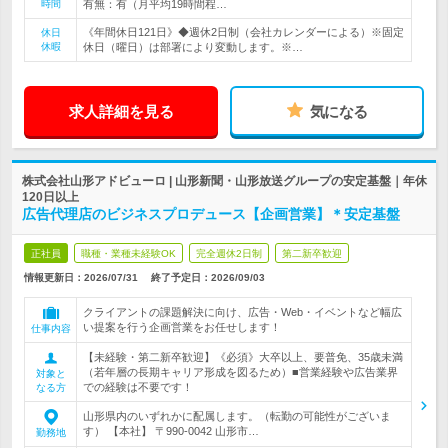
時間
有無：有（月平均19時間程…
《年間休日121日》◆週休2日制（会社カレンダーによる）※固定
休日
休暇
休日（曜日）は部署により変動します。※…
求人詳細を見る
気になる
株式会社山形アドビューロ | 山形新聞・山形放送グループの安定基盤｜年休
120日以上
広告代理店のビジネスプロデュース【企画営業】＊安定基盤
正社員
職種・業種未経験OK
完全週休2日制
第二新卒歓迎
情報更新日：2026/07/31
終了予定日：
2026/09/03
クライアントの課題解決に向け、広告・Web・イベントなど幅広
い提案を行う企画営業をお任せします！
仕事内容
【未経験・第二新卒歓迎】《必須》大卒以上、要普免、35歳未満
（若年層の長期キャリア形成を図るため）■営業経験や広告業界
対象と
での経験は不要です！
なる方
山形県内のいずれかに配属します。（転勤の可能性がございま
す） 【本社】 〒990-0042 山形市…
勤務地