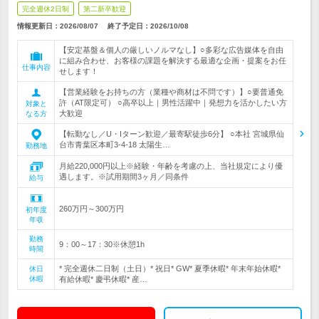
完全週休2日制
第二新卒歓迎
情報更新日：2026/08/07
終了予定日：
2026/10/08
【安定基盤＆個人の厳しいノルマなし】○多彩な広告媒体を自由
に組み合わせ、お客様の課題を解決する最適な企画・提案をお任
仕事内容
せします！
【営業経験をお持ちの方（業種や商材は不問です）】○要普通免
許（AT限定可） ○高卒以上｜男性活躍中｜発想力を活かしたい方
対象と
大歓迎
なる方
【転勤なし／U・Iターン歓迎／最寄駅徒歩6分】 ○本社 宮城県仙
台市青葉区本町3-4-18 太陽生…
勤務地
月給220,000円以上※経験・年齢を考慮の上、当社規定により優
遇します。※試用期間3ヶ月／同条件
給与
260万円～300万円
初年度
年収
勤務
9：00～17：30※休憩1h
時間
* 完全週休二日制（土日）* 祝日* GW* 夏季休暇* 年末年始休暇*
休日
休暇
有給休暇* 慶弔休暇* 産…