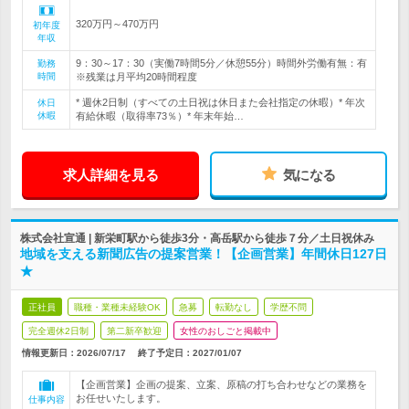
320万円～470万円
初年度
年収
9：30～17：30（実働7時間5分／休憩55分）時間外労働有無：有
勤務
時間
※残業は月平均20時間程度
* 週休2日制（すべての土日祝は休日また会社指定の休暇）* 年次
休日
休暇
有給休暇（取得率73％）* 年末年始…
求人詳細を見る
気になる
株式会社宣通 | 新栄町駅から徒歩3分・高岳駅から徒歩７分／土日祝休み
地域を支える新聞広告の提案営業！【企画営業】年間休日127日
★
正社員
職種・業種未経験OK
急募
転勤なし
学歴不問
完全週休2日制
第二新卒歓迎
女性のおしごと掲載中
情報更新日：2026/07/17
終了予定日：
2027/01/07
【企画営業】企画の提案、立案、原稿の打ち合わせなどの業務を
お任せいたします。
仕事内容