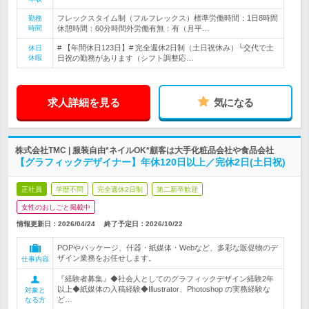
フレックスタイム制（フルフレックス）標準労働時間：1日8時間
勤務
時間
休憩時間：60分時間外労働有無：有（月平…
# 【年間休日123日】# 完全週休2日制（土日祝休み）└交代で土
休日
休暇
日祝の勤務があります（シフト調整応…
求人詳細を見る
気になる
株式会社TMC | 服装自由*ネイルOK*顧客は大手化粧品会社や食品会社
【グラフィックデザイナー】年休120日以上／完休2日(土日祝)
正社員
学歴不問
完全週休2日制
第二新卒歓迎
女性のおしごと掲載中
情報更新日：2026/04/24
終了予定日：
2026/10/22
POPやパッケージ、什器・紙媒体・Webなど、多彩な販促物のデ
ザイン業務をお任せします。
仕事内容
『経験者募集』◆社会人としてのグラフィックデザイン経験2年
以上◆紙媒体の入稿経験◆Illustrator、Photoshop の実務経験な
対象と
ど…
なる方