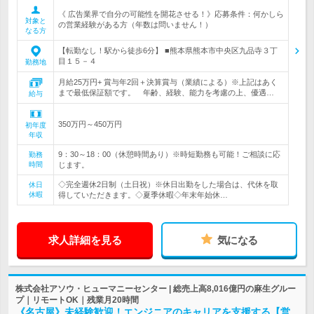
《 広告業界で自分の可能性を開花させる！》応募条件：何かしら
対象と
の営業経験がある方（年数は問いません！）
なる方
【転勤なし！駅から徒歩6分】 ■熊本県熊本市中央区九品寺３丁
目１５－４
勤務地
月給25万円+ 賞与年2回＋決算賞与（業績による）※上記はあく
まで最低保証額です。 年齢、経験、能力を考慮の上、優遇…
給与
350万円～450万円
初年度
年収
9：30～18：00（休憩時間あり）※時短勤務も可能！ご相談に応
勤務
時間
じます。
◇完全週休2日制（土日祝）※休日出勤をした場合は、代休を取
休日
休暇
得していただきます。◇夏季休暇◇年末年始休…
求人詳細を見る
気になる
株式会社アソウ・ヒューマニーセンター | 総売上高8,016億円の麻生グルー
プ｜リモートOK｜残業月20時間
《名古屋》未経験歓迎！エンジニアのキャリアを支援する【営