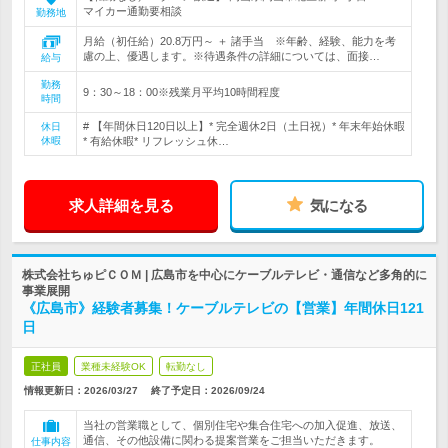
マイカー通勤要相談
勤務地
月給（初任給）20.8万円～ ＋ 諸手当 ※年齢、経験、能力を考
慮の上、優遇します。※待遇条件の詳細については、面接…
給与
勤務
9：30～18：00※残業月平均10時間程度
時間
# 【年間休日120日以上】* 完全週休2日（土日祝）* 年末年始休暇
休日
休暇
* 有給休暇* リフレッシュ休…
求人詳細を見る
気になる
株式会社ちゅピＣＯＭ | 広島市を中心にケーブルテレビ・通信など多角的に
事業展開
《広島市》経験者募集！ケーブルテレビの【営業】年間休日121
日
正社員
業種未経験OK
転勤なし
情報更新日：2026/03/27
終了予定日：
2026/09/24
当社の営業職として、個別住宅や集合住宅への加入促進、放送、
通信、その他設備に関わる提案営業をご担当いただきます。
仕事内容