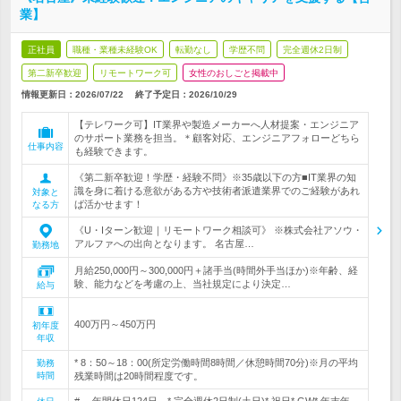
業】
正社員
職種・業種未経験OK
転勤なし
学歴不問
完全週休2日制
第二新卒歓迎
リモートワーク可
女性のおしごと掲載中
情報更新日：2026/07/22
終了予定日：
2026/10/29
【テレワーク可】IT業界や製造メーカーへ人材提案・エンジニア
のサポート業務を担当。＊顧客対応、エンジニアフォローどちら
仕事内容
も経験できます。
《第二新卒歓迎！学歴・経験不問》※35歳以下の方■IT業界の知
識を身に着ける意欲がある方や技術者派遣業界でのご経験があれ
対象と
ば活かせます！
なる方
《U・Iターン歓迎｜リモートワーク相談可》 ※株式会社アソウ・
アルファへの出向となります。 名古屋…
勤務地
月給250,000円～300,000円＋諸手当(時間外手当ほか)※年齢、経
験、能力などを考慮の上、当社規定により決定…
給与
400万円～450万円
初年度
年収
* 8：50～18：00(所定労働時間8時間／休憩時間70分)※月の平均
勤務
時間
残業時間は20時間程度です。