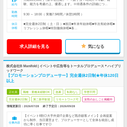
験、能力を考慮の上、優遇します。※待遇条件の詳細につ…
給与
勤務
9:30 ～ 18:00（ 実働7.5時間／休憩1時間 ）
時間
■完全週休2日制（ 土・日 ）■祝日■年末年始休暇■年次有給休暇■
休日
休暇
リフレッシュ休暇■特別傷病休暇■各…
求人詳細を見る
気になる
株式会社B Manifold | イベントや広告等をトータルプロデュース＊ハイブリ
ッドワーク
【プロモーションプロデューサー】完全週休2日制★年休120日
以上
正社員
職種・業種未経験OK
急募
転勤なし
学歴不問
完全週休2日制
第二新卒歓迎
リモートワーク可
女性のおしごと掲載中
情報更新日：2026/07/28
終了予定日：
2026/09/28
【イベント8割◎大手外資IT企業など既存顧客メイン】企画提案
から制作、当日運営まで、プロデューサーとして全体を統括し成
仕事内容
功に導く仕事です◎