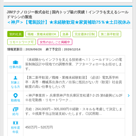
JIMテクノロジー株式会社 | 国内トップ級の実績！インフラを支えるシール
ドマシンの製造
＜神戸＞【電装設計】★未経験歓迎★家賃補助75％★土日祝休み
契約社員
職種・業種未経験OK
急募
完全週休2日制
第二新卒歓迎
リモートワーク可
女性のおしごと掲載中
情報更新日：2026/06/26
終了予定日：
2026/12/14
《未経験からインフラを支える技術者へ！》シールドマシンの電
装制御設計や現地での調整作業、アフターフォローをお任せしま
仕事内容
す。
【第二新卒歓迎／職種・業種未経験歓迎】《必須》電気系学科
卒・高専・機械系出身の方／出張に抵抗がない方《歓迎》社会貢
対象と
献度の高い仕事をしたい方
なる方
＜神戸事業所＞ 兵庫県神戸市兵庫区笠松通7-2-25 第6菱興ビル2F
※在宅勤務・リモートワーク…
勤務地
月給：264,000円～305,000円※経験・スキルを考慮して決定しま
す。※残業手当は別途支給いたします。◎試用期…
給与
450万円～520万円
初年度
年収