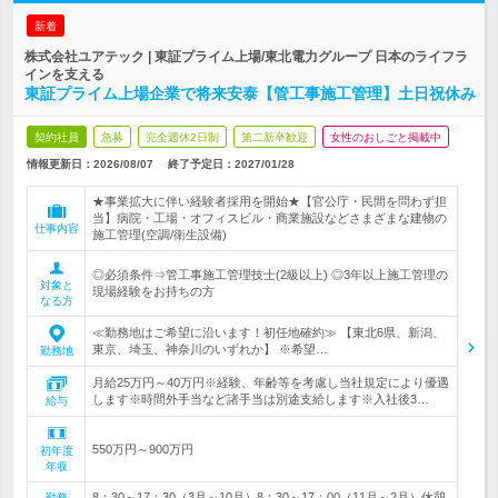
新着
株式会社ユアテック | 東証プライム上場/東北電力グループ 日本のライフラ
インを支える
東証プライム上場企業で将来安泰【管工事施工管理】土日祝休み
契約社員
急募
完全週休2日制
第二新卒歓迎
女性のおしごと掲載中
情報更新日：2026/08/07
終了予定日：
2027/01/28
★事業拡大に伴い経験者採用を開始★【官公庁・民間を問わず担
当】病院・工場・オフィスビル・商業施設などさまざまな建物の
仕事内容
施工管理(空調/衛生設備)
◎必須条件⇒管工事施工管理技士(2級以上) ◎3年以上施工管理の
対象と
現場経験をお持ちの方
なる方
≪勤務地はご希望に沿います！初任地確約≫ 【東北6県、新潟、
東京、埼玉、神奈川のいずれか】 ※希望…
勤務地
月給25万円～40万円※経験、年齢等を考慮し当社規定により優遇
します※時間外手当など諸手当は別途支給します※入社後3…
給与
550万円～900万円
初年度
年収
8：30～17：30（3月～10月）8：30～17：00（11月～2月）休憩
勤務