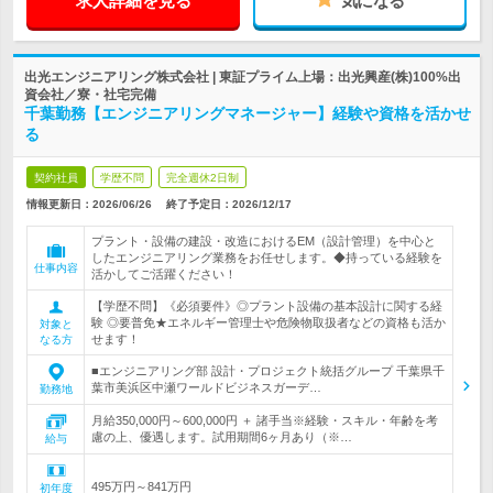
求人詳細を見る
気になる
出光エンジニアリング株式会社 | 東証プライム上場：出光興産(株)100%出
資会社／寮・社宅完備
千葉勤務【エンジニアリングマネージャー】経験や資格を活かせ
る
契約社員
学歴不問
完全週休2日制
情報更新日：2026/06/26
終了予定日：
2026/12/17
プラント・設備の建設・改造におけるEM（設計管理）を中心と
したエンジニアリング業務をお任せします。◆持っている経験を
仕事内容
活かしてご活躍ください！
【学歴不問】《必須要件》◎プラント設備の基本設計に関する経
験 ◎要普免★エネルギー管理士や危険物取扱者などの資格も活か
対象と
せます！
なる方
■エンジニアリング部 設計・プロジェクト統括グループ 千葉県千
葉市美浜区中瀬ワールドビジネスガーデ…
勤務地
月給350,000円～600,000円 ＋ 諸手当※経験・スキル・年齢を考
慮の上、優遇します。試用期間6ヶ月あり（※…
給与
495万円～841万円
初年度