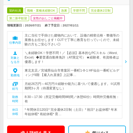
契約社員
職種・業種未経験OK
急募
学歴不問
完全週休2日制
第二新卒歓迎
女性のおしごと掲載中
情報更新日：2026/07/21
終了予定日：
2027/01/11
主に当社で手掛けた建物内において、設備の精密点検・整備等の
業務をお任せします！OJTで丁寧に教育を行っていくので、未経
仕事内容
験の方もご安心下さい◎
＼未経験OK！学歴不問！／【必須】基本的なPCスキル（Word、
Excel）◆要普通自動車免許（AT限定可） ★経験者、有資格者は
対象と
優遇します！
なる方
東北支店／宮城県仙台市青葉区一番町1-8-1 HF仙台一番町ビルデ
ィング6階 【雇入れ直後】上記事…
勤務地
月給26万円～40万円※経験や能力に基づいて優遇します。※試用
期間3ヶ月（待遇変更なし）
給与
8:30～17:30（所定労働時間8時間／休憩60分）時間外労働有無：
勤務
時間
有
* 年間休日120日* 完全週休2日制（土日）* 祝日* お盆休暇* 年末
休日
休暇
年始休暇* 有給休暇* 育…