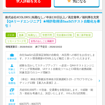
求人詳細を見る
気になる
株式会社4COLORS | 転勤なし／年休130日以上／高定着率／福利厚生充実
【QAリードエンジニア】★特許取得済SaaSのテスト自動化を牽
引！
正社員
急募
転勤なし
学歴不問
完全週休2日制
第二新卒歓迎
リモートワーク可
女性のおしごと掲載中
情報更新日：2026/04/24
終了予定日：
2026/10/22
自社SaaSの品質保証体制の自動化・AI活用への移行をお任せしま
す。テスト環境構築やDX向上など幅広く担っていただきます。
仕事内容
経験を活かしてステップアップ！ ＜必須＞ QAやテストエンジニ
アリング実務経験、UIテスト自動化ツールとCI環境の連携経験、
対象と
対象言語でのコード理解力
なる方
《本社》 神奈川県横浜市神奈川区鶴屋町2-23－2 TSプラザビル
ディング13階 【雇入れ直後】上…
勤務地
月給500,000円～※別途、交通費を全額支給します。※経験・能
力・前給を考慮の上、決定いたします。※6ヵ月の試用期…
給与
600万円～800万円
初年度