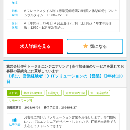
年収
# フレックスタイム制（標準労働時間7.5時間／休憩60分）フレキ
勤務
時間
シブルタイム 7：00～22：00…
# 【年間休日124日】# 完全週休2日制（土日祝）* 年末年始休
休日
休暇
暇：12/30～1/3* 年次有給…
求人詳細を見る
気になる
株式会社伸和トータルエンジニアリング | 高付加価値のサービスを通じてお
客様の業績向上に貢献しています
《求む、営業経験者！》ITソリューションの【営業】◎年休120
日
正社員
業種未経験OK
転勤なし
完全週休2日制
第二新卒歓迎
リモートワーク可
情報更新日：2026/06/04
終了予定日：
2026/08/27
お客様に向けたITソリューション営業をお任せします。専門技術
についてはエンジニアがサポートしますので、IT業界未経験でも
仕事内容
安心してチャレンできます