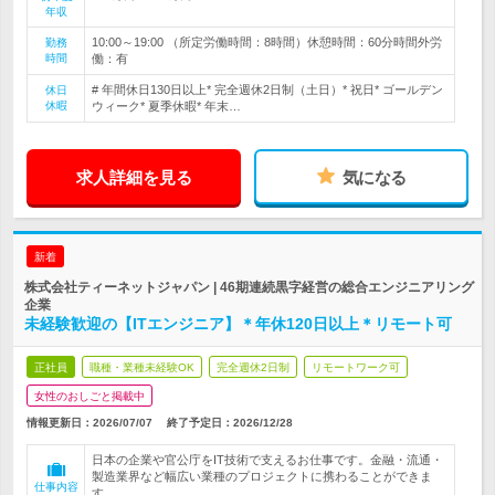
年収
10:00～19:00 （所定労働時間：8時間）休憩時間：60分時間外労
勤務
時間
働：有
# 年間休日130日以上* 完全週休2日制（土日）* 祝日* ゴールデン
休日
休暇
ウィーク* 夏季休暇* 年末…
求人詳細を見る
気になる
新着
株式会社ティーネットジャパン | 46期連続黒字経営の総合エンジニアリング
企業
未経験歓迎の【ITエンジニア】＊年休120日以上＊リモート可
正社員
職種・業種未経験OK
完全週休2日制
リモートワーク可
女性のおしごと掲載中
情報更新日：2026/07/07
終了予定日：
2026/12/28
日本の企業や官公庁をIT技術で支えるお仕事です。金融・流通・
製造業界など幅広い業種のプロジェクトに携わることができま
仕事内容
す。