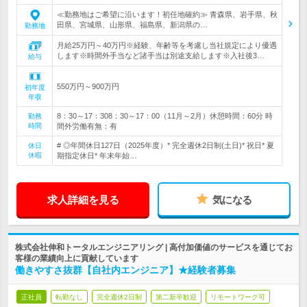
≪勤務地はご希望に沿います！初任地確約≫ 青森県、岩手県、秋
田県、宮城県、山形県、福島県、新潟県の…
勤務地
月給25万円～40万円※経験、年齢等を考慮し当社規定により優遇
します※時間外手当など諸手当は別途支給します※入社後3…
給与
550万円～900万円
初年度
年収
8：30～17：308：30～17：00（11月～2月）休憩時間：60分 時
勤務
時間
間外労働有無：有
# ◎年間休日127日（2025年度）* 完全週休2日制(土日)* 祝日* 夏
休日
休暇
期指定休日* 年末年始…
求人詳細を見る
気になる
株式会社伸和トータルエンジニアリング | 高付加価値のサービスを通じてお
客様の業績向上に貢献しています
働きやすさ抜群【自社内エンジニア】★経験者募集
正社員
転勤なし
完全週休2日制
第二新卒歓迎
リモートワーク可