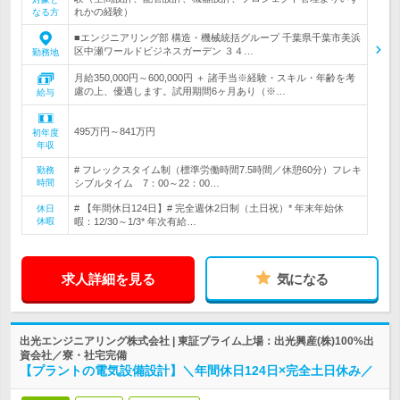
れかの経験）
なる方
■エンジニアリング部 構造・機械統括グループ 千葉県千葉市美浜
区中瀬ワールドビジネスガーデン ３４…
勤務地
月給350,000円～600,000円 ＋ 諸手当※経験・スキル・年齢を考
慮の上、優遇します。試用期間6ヶ月あり（※…
給与
495万円～841万円
初年度
年収
# フレックスタイム制（標準労働時間7.5時間／休憩60分）フレキ
勤務
時間
シブルタイム 7：00～22：00…
# 【年間休日124日】# 完全週休2日制（土日祝）* 年末年始休
休日
休暇
暇：12/30～1/3* 年次有給…
求人詳細を見る
気になる
出光エンジニアリング株式会社 | 東証プライム上場：出光興産(株)100%出
資会社／寮・社宅完備
【プラントの電気設備設計】＼年間休日124日×完全土日休み／