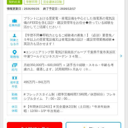
契約社員
学歴不問
完全週休2日制
情報更新日：2026/06/26
終了予定日：
2026/12/17
プラントにおける受変電・発電設備を中心とした強電系の電気設
備のFEEDを含む設計・建設管理等をお任せ◆持っている経験を
仕事内容
活かしてご活躍ください！
【学歴不問◆即戦力となるご経験者の募集！】《必須》要普免／
５年以上の受変電設備又は発電設備の設計・建設管理業務経験★
対象と
英語力も活かせます！
なる方
■エンジニアリング部 電気計装統括グループ 千葉県千葉市美浜区
中瀬ワールドビジネスガーデン ３４階…
勤務地
月給350,000円～600,000円 ＋ 諸手当※経験・スキル・年齢を考
慮の上、優遇します。試用期間6ヶ月あり（※…
給与
495万円～841万円
初年度
年収
# フレックスタイム制（標準労働時間7.5時間／休憩60分）フレキ
勤務
時間
シブルタイム 7：00～22：00…
# 【年間休日124日】# 完全週休2日制（土日祝）* 年末年始休
休日
休暇
暇：12/30～1/3* 年次有給…