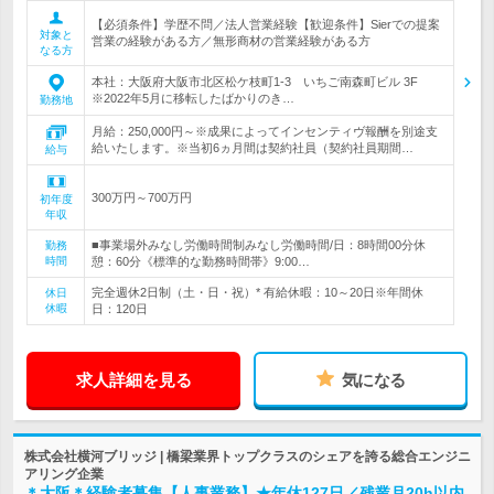
【必須条件】学歴不問／法人営業経験【歓迎条件】Sierでの提案
対象と
営業の経験がある方／無形商材の営業経験がある方
なる方
本社：大阪府大阪市北区松ケ枝町1-3 いちご南森町ビル 3F
※2022年5月に移転したばかりのき…
勤務地
月給：250,000円～※成果によってインセンティヴ報酬を別途支
給いたします。※当初6ヵ月間は契約社員（契約社員期間…
給与
300万円～700万円
初年度
年収
■事業場外みなし労働時間制みなし労働時間/日：8時間00分休
勤務
時間
憩：60分《標準的な勤務時間帯》9:00…
完全週休2日制（土・日・祝）* 有給休暇：10～20日※年間休
休日
休暇
日：120日
求人詳細を見る
気になる
株式会社横河ブリッジ | 橋梁業界トップクラスのシェアを誇る総合エンジニ
アリング企業
＊大阪＊経験者募集【人事業務】★年休127日／残業月20h以内