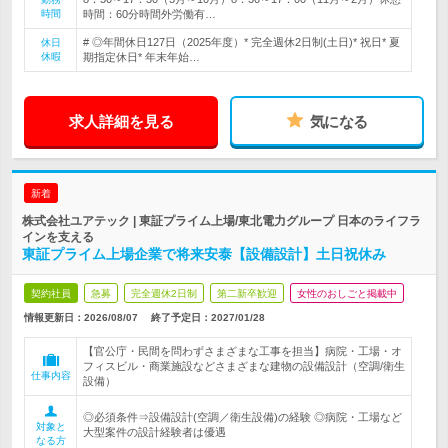
時間
時間：60分時間外労働有…
# ◎年間休日127日（2025年度）* 完全週休2日制(土日)* 祝日* 夏
休日
休暇
期指定休日* 年末年始…
求人詳細を見る
気になる
新着
株式会社ユアテック | 東証プライム上場/東北電力グループ 日本のライフラ
インを支える
東証プライム上場企業で将来安泰【設備設計】土日祝休み
契約社員
急募
完全週休2日制
第二新卒歓迎
女性のおしごと掲載中
情報更新日：2026/08/07
終了予定日：
2027/01/28
【官公庁・民間を問わずさまざまな工事を担当】病院・工場・オ
フィスビル・商業施設などさまざまな建物の設備設計（空調/衛生
仕事内容
設備）
◎必須条件⇒設備設計(空調／衛生設備)の経験 ◎病院・工場など
対象と
大型案件の設計経験者は優遇
なる方