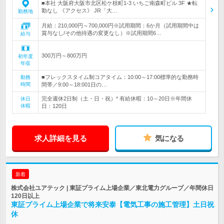
■本社 大阪府大阪市北区松ケ枝町1-3 いちご南森町ビル 3F ★転
勤なし 《アクセス》 JR「大…
勤務地
月給：210,000円～700,000円※試用期間：6か月（試用期間中は
賞与なし/その他待遇の変更なし）※試用期間6…
給与
300万円～800万円
初年度
年収
■フレックスタイム制コアタイム：10:00～17:00標準的な勤務時
勤務
時間
間帯／9:00～18:001日の…
完全週休2日制（土・日・祝）* 有給休暇：10～20日※年間休
休日
休暇
日：120日
求人詳細を見る
気になる
新着
株式会社ユアテック | 東証プライム上場企業／東北電力グループ／年間休日
120日以上
東証プライム上場企業で将来安泰【電気工事の施工管理】土日祝
休