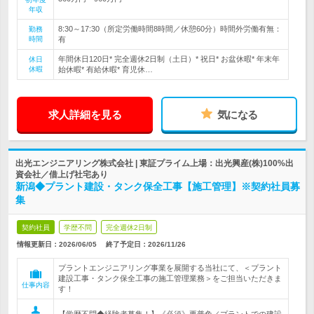
年収
8:30～17:30（所定労働時間8時間／休憩60分）時間外労働有無：
勤務
時間
有
年間休日120日* 完全週休2日制（土日）* 祝日* お盆休暇* 年末年
休日
休暇
始休暇* 有給休暇* 育児休…
求人詳細を見る
気になる
出光エンジニアリング株式会社 | 東証プライム上場：出光興産(株)100%出
資会社／借上げ社宅あり
新潟◆プラント建設・タンク保全工事【施工管理】※契約社員募
集
契約社員
学歴不問
完全週休2日制
情報更新日：2026/06/05
終了予定日：
2026/11/26
プラントエンジニアリング事業を展開する当社にて、＜プラント
建設工事・タンク保全工事の施工管理業務＞をご担当いただきま
仕事内容
す！