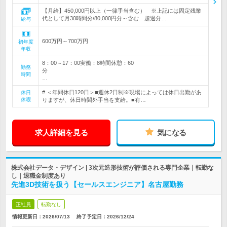
【月給】450,000円以上（一律手当含む） ※上記には固定残業
代として月30時間分/80,000円分～含む 超過分…
給与
600万円～700万円
初年度
年収
8：00～17：00実働：8時間休憩：60
勤務
分
時間
…
# ＜年間休日120日＞■週休2日制※現場によっては休日出勤があ
休日
休暇
りますが、休日時間外手当を支給。■有…
求人詳細を見る
気になる
株式会社データ・デザイン | 3次元造形技術が評価される専門企業｜転勤な
し｜退職金制度あり
先進3D技術を扱う【セールスエンジニア】名古屋勤務
正社員
転勤なし
情報更新日：2026/07/13
終了予定日：
2026/12/24