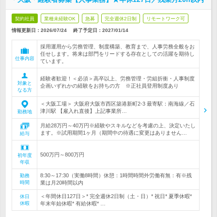
契約社員
業種未経験OK
急募
完全週休2日制
リモートワーク可
情報更新日：2026/07/24
終了予定日：
2027/01/14
採用運用から労務管理、制度構築、教育まで、人事労務全般をお
任せします。将来は部門をリードする存在としての活躍を期待し
仕事内容
ています。
経験者歓迎！＜必須＞高卒以上、労務管理・労組折衝・人事制度
対象と
企画いずれかの経験をお持ちの方 ※正社員登用制度あり
なる方
＜大阪工場＞ 大阪府大阪市西区築港新町2-3 最寄駅：南海線／石
津川駅 【雇入れ直後】上記事業所…
勤務地
月給28万円～40万円※経験やスキルなどを考慮の上、決定いたし
ます。※試用期間1ヶ月（期間中の待遇に変更はありません…
給与
500万円～800万円
初年度
年収
8:30～17:30（実働8時間）休憩：1時間時間外労働有無：有※残
勤務
時間
業は月20時間以内
＜年間休日127日＞* 完全週休2日制（土・日）* 祝日* 夏季休暇*
休日
休暇
年末年始休暇* 有給休暇* …