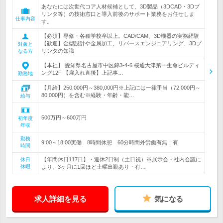
あなたには次世代コア人材候補として、3D製品（3DCAD・3Dプ
リンタ等）の技術窓口と導入前後のサポート業務をお任せしま
仕事内容
す。
【必須】専修・各種学校卒以上。CAD/CAM、3D機器の実務経験
【歓迎】金型設計や金属加工、リバースエンジニアリング、3Dプ
対象と
リンタの知識
なる方
【本社】 愛知県名古屋市中区錦3-4-6 桜通大津第一生命ビルディ
ング12F 【雇入れ直後】上記事…
勤務地
【月給】250,000円～380,000円※上記には一律手当（72,000円～
80,000円）を含む※経験・年齢・能…
給与
500万円～600万円
初年度
年収
勤務
9:00～18:00実働 8時間休憩 60分時間外労働有無：有
時間
【年間休日117日】・週休2日制（土日祝）※展示会・社内会議に
休日
休暇
より、3ヶ月に1回ほど土曜出勤あり・有…
求人詳細を見る
気になる