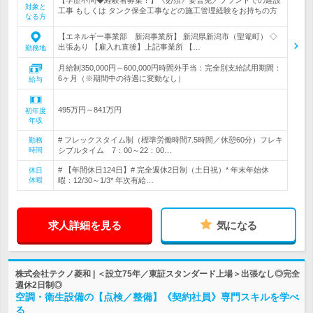
【学歴不問◆経験者募集！】《必須》要普免／プラントでの建設
対象と
工事 もしくは タンク保全工事などの施工管理経験をお持ちの方
なる方
【エネルギー事業部 新潟事業所】 新潟県新潟市（聖篭町） ◇
出張あり 【雇入れ直後】上記事業所 【…
勤務地
月給制350,000円～600,000円時間外手当：完全別支給試用期間：
6ヶ月（※期間中の待遇に変動なし）
給与
495万円～841万円
初年度
年収
# フレックスタイム制（標準労働時間7.5時間／休憩60分）フレキ
勤務
時間
シブルタイム 7：00～22：00…
# 【年間休日124日】# 完全週休2日制（土日祝）* 年末年始休
休日
休暇
暇：12/30～1/3* 年次有給…
求人詳細を見る
気になる
株式会社テクノ菱和 | ＜設立75年／東証スタンダード上場＞出張なし◎完全
週休2日制◎
空調・衛生設備の【点検／整備】《契約社員》専門スキルを学べ
る