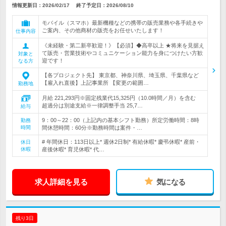
情報更新日：2026/02/17
終了予定日：
2026/08/10
モバイル（スマホ）最新機種などの携帯の販売業務や各手続きや
ご案内、その他商材の販売をお任せいたします！
仕事内容
《未経験・第二新卒歓迎！》【必須】◆高卒以上 ★将来を見据え
て販売・営業技術やコミュニケーション能力を身につけたい方歓
対象と
迎です！
なる方
【各プロジェクト先】 東京都、神奈川県、埼玉県、千葉県など
【雇入れ直後】上記事業所 【変更の範囲…
勤務地
月給 221,293円※固定残業代15,325円（10.0時間／月）を含む
超過分は別途支給※一律調整手当 25,7…
給与
9：00～22：00（上記内の基本シフト勤務）所定労働時間：8時
勤務
時間
間休憩時間：60分※勤務時間は案件・…
# 年間休日：113日以上* 週休2日制* 有給休暇* 慶弔休暇* 産前・
休日
休暇
産後休暇* 育児休暇* 代…
求人詳細を見る
気になる
残り3日