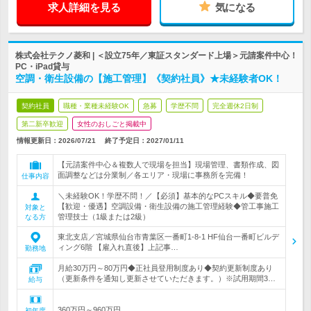
求人詳細を見る
気になる
株式会社テクノ菱和 | ＜設立75年／東証スタンダード上場＞元請案件中心！
PC・iPad貸与
空調・衛生設備の【施工管理】《契約社員》★未経験者OK！
契約社員
職種・業種未経験OK
急募
学歴不問
完全週休2日制
第二新卒歓迎
女性のおしごと掲載中
情報更新日：2026/07/21
終了予定日：
2027/01/11
【元請案件中心＆複数人で現場を担当】現場管理、書類作成、図
面調整などは分業制／各エリア・現場に事務所を完備！
仕事内容
＼未経験OK！学歴不問！／【必須】基本的なPCスキル◆要普免
【歓迎・優遇】空調設備・衛生設備の施工管理経験◆管工事施工
対象と
管理技士（1級または2級）
なる方
東北支店／宮城県仙台市青葉区一番町1-8-1 HF仙台一番町ビルデ
ィング6階 【雇入れ直後】上記事…
勤務地
月給30万円～80万円◆正社員登用制度あり◆契約更新制度あり
（更新条件を通知し更新させていただきます。）※試用期間3…
給与
360万円～960万円
初年度