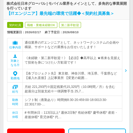
株式会社日本グローバル | モバイル業界をメインとして、多角的な事業展開
を行っています
【ITエンジニア】最先端の環境で活躍◆＜契約社員募集＞
契約社員
職種・業種未経験OK
第二新卒歓迎
情報更新日：2026/02/17
終了予定日：
2026/08/10
通信業界のITエンジニアとして、ネットワークシステムの企画や
構築、サポートなどの業務をお任せいたします！
仕事内容
《未経験・第二新卒歓迎！》【必須】◆高卒以上 ★将来を見据え
対象と
て技術を身につけたい方歓迎です！
なる方
【各プロジェクト先】 東京都、神奈川県、埼玉県、千葉県など
【雇入れ直後】上記事業所 【変更の範囲…
勤務地
月給 221,293円※固定残業代15,325円（10.0時間／月）を含む
超過分は別途支給※一律調整手当 25,7…
給与
シフト制（夜勤あり）時間例8:30-20:459:00-18:0013:30-
勤務
時間
22:3017:00-…
# 年間休日：113日以上* 週休2日制* 有給休暇* 慶弔休暇* 産前・
休日
休暇
産後休暇* 育児休暇* 代…