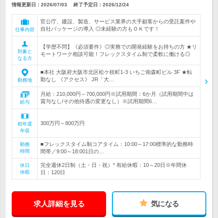
情報更新日：2026/07/03
終了予定日：
2026/12/24
官公庁、建設、製造、サービス業界の大手顧客からの受託案件や
自社パッケージの導入 ◎未経験の方もＯＫです！
仕事内容
【学歴不問】《必須要件》◎実務での開発経験をお持ちの方 ★リ
対象と
モートワーク相談可能！フレックスタイム制で柔軟に働ける◎
なる方
■本社 大阪府大阪市北区松ケ枝町1-3 いちご南森町ビル 3F ★転
勤なし 《アクセス》 JR「大…
勤務地
月給：210,000円～700,000円※試用期間：6か月（試用期間中は
賞与なし/その他待遇の変更なし）※試用期間6…
給与
300万円～800万円
初年度
年収
■フレックスタイム制コアタイム：10:00～17:00標準的な勤務時
勤務
時間
間帯／9:00～18:001日の…
完全週休2日制（土・日・祝）* 有給休暇：10～20日※年間休
休日
休暇
日：120日
求人詳細を見る
気になる