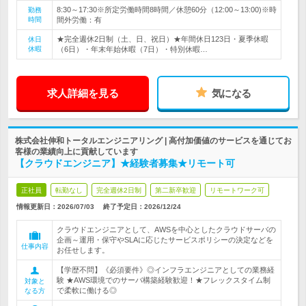
8:30～17:30※所定労働時間8時間／休憩60分（12:00～13:00)※時
勤務
時間
間外労働：有
★完全週休2日制（土、日、祝日）★年間休日123日・夏季休暇
休日
休暇
（6日）・年末年始休暇（7日）・特別休暇…
求人詳細を見る
気になる
株式会社伸和トータルエンジニアリング | 高付加価値のサービスを通じてお
客様の業績向上に貢献しています
【クラウドエンジニア】★経験者募集★リモート可
正社員
転勤なし
完全週休2日制
第二新卒歓迎
リモートワーク可
情報更新日：2026/07/03
終了予定日：
2026/12/24
クラウドエンジニアとして、AWSを中心としたクラウドサーバの
企画～運用・保守やSLAに応じたサービスポリシーの決定などを
仕事内容
お任せします。
【学歴不問】《必須要件》◎インフラエンジニアとしての業務経
験 ★AWS環境でのサーバ構築経験歓迎！★フレックスタイム制
対象と
で柔軟に働ける◎
なる方