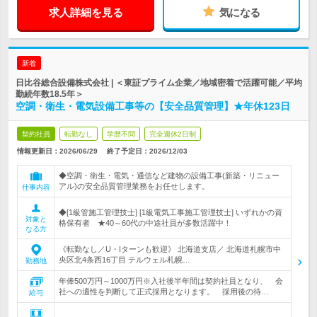
求人詳細を見る
気になる
新着
日比谷総合設備株式会社 | ＜東証プライム企業／地域密着で活躍可能／平均
勤続年数18.5年＞
空調・衛生・電気設備工事等の【安全品質管理】★年休123日
契約社員
転勤なし
学歴不問
完全週休2日制
情報更新日：2026/06/29
終了予定日：
2026/12/03
◆空調・衛生・電気・通信など建物の設備工事(新築・リニュー
アル)の安全品質管理業務をお任せします。
仕事内容
◆[1級管施工管理技士] [1級電気工事施工管理技士] いずれかの資
対象と
格保有者 ★40～60代の中途社員が多数活躍中！
なる方
《転勤なし／U・Iターンも歓迎》 北海道支店／ 北海道札幌市中
央区北4条西16丁目 テルウェル札幌…
勤務地
年俸500万円～1000万円※入社後半年間は契約社員となり、 会
社への適性を判断して正式採用となります。 採用後の待…
給与