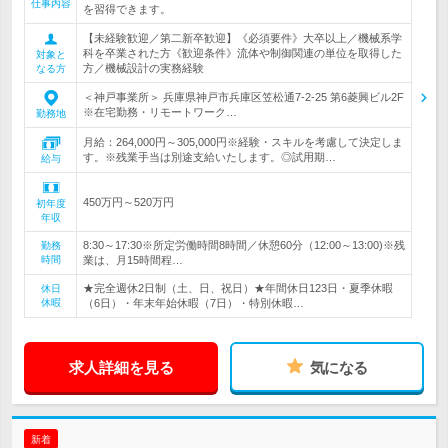
仕事内容
を習得できます。
【未経験歓迎／第二新卒歓迎】《必須要件》大卒以上／機械系学
科を卒業された方《歓迎条件》流体や制御関連の単位を取得した
対象と
方／機械設計の実務経験
なる方
＜神戸事業所＞ 兵庫県神戸市兵庫区笠松通7-2-25 第6菱興ビル2F
※在宅勤務・リモートワーク…
勤務地
月給：264,000円～305,000円※経験・スキルを考慮して決定しま
す。※残業手当は別途支給いたします。◎試用期…
給与
450万円～520万円
初年度
年収
8:30～17:30※所定労働時間8時間／休憩60分（12:00～13:00)※残
勤務
時間
業は、月15時間程…
★完全週休2日制（土、日、祝日）★年間休日123日・夏季休暇
休日
休暇
（6日）・年末年始休暇（7日）・特別休暇…
求人詳細を見る
気になる
新着