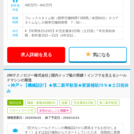
495万円～841万円
初年度
年収
フレックスタイム制（標準労働時間7.5時間／休憩60分）※コア
勤務
時間
タイムなし※標準労働時間帯 7：50～…
# 【年間休日124日】# 完全週休2日制（土日祝）* 年次有給休
休日
休暇
暇：初年度15日～21日（6年目以…
求人詳細を見る
気になる
JIMテクノロジー株式会社 | 国内トップ級の実績！インフラを支えるシール
ドマシンの製造
＜神戸＞【機械設計】★第二新卒歓迎★家賃補助75％★土日祝休
み
契約社員
職種・業種未経験OK
急募
完全週休2日制
第二新卒歓迎
リモートワーク可
女性のおしごと掲載中
情報更新日：2026/06/26
終了予定日：
2026/12/14
《巨大なシールドマシンの機械設計から開発までをお任せしま
す！》まずは設計補助からスタートしていただき、段階的に業務