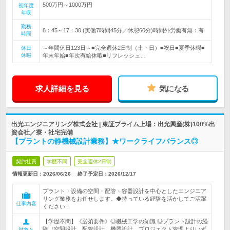
500万円～1000万円
初年度
年収
勤務
8：45～17：30 (実働7時間45分／休憩60分)時間外労働有無：有
時間
～年間休日123日～■完全週休2日制（土・日）■祝日■夏季休暇■
休日
休暇
年末年始■年次有給休暇■リフレッシュ…
求人詳細を見る
気になる
出光エンジニアリング株式会社 | 東証プライム上場：出光興産(株)100%出
資会社／寮・社宅完備
【プラントの静機械設計業務】★ワークライフバランス◎
契約社員
学歴不問
完全週休2日制
情報更新日：2026/06/26
終了予定日：
2026/12/17
プラント・設備の空間・配管・容器設計を中心としたエンジニア
リング業務をお任せします。◆持っている経験を活かしてご活躍
仕事内容
ください！
【学歴不問】《必須要件》◎機械工学の知識 ◎プラント設計の経
験（空間設計、配管設計、機器設計、プロジェクト管理よりいず
対象と