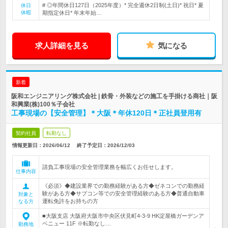
# ◎年間休日127日（2025年度）* 完全週休2日制(土日)* 祝日* 夏
休日
休暇
期指定休日* 年末年始…
求人詳細を見る
気になる
新着
阪和エンジニアリング株式会社 | 鉄骨・外装などの施工を手掛ける商社｜阪
和興業(株)100％子会社
工事現場の【安全管理】＊大阪＊年休120日＊正社員登用有
契約社員
転勤なし
情報更新日：2026/06/12
終了予定日：
2026/12/03
請負工事現場の安全管理業務を幅広くお任せします。
仕事内容
《必須》◆建設業界での勤務経験がある方◆ゼネコンでの勤務経
験がある方◆サブコン等での安全管理経験のある方◆普通自動車
対象と
運転免許をお持ちの方
なる方
■大阪支店 大阪府大阪市中央区伏見町4-3-9 HK淀屋橋ガーデンア
ベニュー 11F ※転勤なし…
勤務地