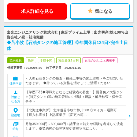
求人詳細を見る
気になる
出光エンジニアリング株式会社 | 東証プライム上場：出光興産(株)100%出
資会社／寮・社宅完備
◆苫小牧【石油タンクの施工管理】◎年間休日124日×完全土日
休
契約社員
急募
学歴不問
完全週休2日制
女性のおしごと掲載中
情報更新日：2026/05/26
終了予定日：
2026/11/16
＜大型石油タンクの検査・補修工事等の施工管理＞をご担当いた
だきます。 ◆持っている資格を活かしてご活躍ください！
仕事内容
【学歴不問◆即戦力となるご経験者の募集！】要普免／大型タン
ク(特定タンク)等の施工管理のご経験＜建設・解放検査・保全工
対象と
事等＞
なる方
【北海道事業所】 北海道苫小牧市静川308 ◎マイカー通勤可
【雇入れ直後】上記事業所 【変更の範…
勤務地
月給350,000円～600,000円＋諸手当※能力や経験を考慮して決定
します。※契約後の勤務状況や業務状況により、…
給与