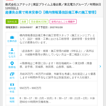
株式会社ユアテック | 東証プライム上場企業／東北電力グループ／年間休日
120日以上
超優良企業で将来安泰◎【構内情報通信設備工事の施工管理】
契約社員
急募
完全週休2日制
女性のおしごと掲載中
情報更新日：2026/08/07
終了予定日：
2027/01/28
構内情報通信設備工事の施工管理スタッフ（施工エンジニア）と
して、設計・積算・工事における工程管理・資材管理・安全管理
仕事内容
などの業務を行います。
〈必須条件〉設計・積算・施工管理の経験（5年以上）／高卒以
対象と
上 ※経験年数等が満たしていない方は一度ご相談ください
なる方
≪勤務地はご希望に沿います！初任地確約≫ ◇東北6県（青森
県、岩手県、宮城県、秋田県、山形県、福島…
勤務地
月給25万円～40万円※経験、年齢等を考慮し当社規定により優遇
します※時間外手当など諸手当は別途支給します※入社後3…
給与
550万円～900万円
初年度
年収
8：30～17：30（3月～10月）8：30～17：00（11月～2月）※休
勤務
時間
憩60分※時間外労働有無…