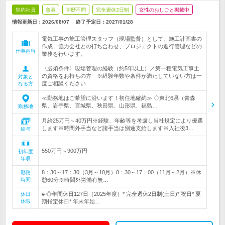
契約社員
急募
学歴不問
完全週休2日制
女性のおしごと掲載中
情報更新日：2026/08/07
終了予定日：
2027/01/28
電気工事の施工管理スタッフ（現場監督）として、施工計画書の
作成、協力会社との打ち合わせ、プロジェクトの進行管理などの
仕事内容
業務を行います。
〈必須条件〉現場管理の経験（約5年以上）／第一種電気工事士
の資格をお持ちの方 ※経験年数や条件が満たしていない方は一
対象と
度ご相談ください
なる方
≪勤務地はご希望に沿います！初任地確約≫ ◇東北6県（青森
県、岩手県、宮城県、秋田県、山形県、福島…
勤務地
月給25万円～40万円※経験、年齢等を考慮し当社規定により優遇
します※時間外手当など諸手当は別途支給します※入社後3…
給与
550万円～900万円
初年度
年収
8：30～17：30（3月～10月）8：30～17：00（11月～2月）※休
勤務
時間
憩60分※時間外労働有無…
# ◎年間休日127日（2025年度）* 完全週休2日制(土日)* 祝日* 夏
休日
休暇
期指定休日* 年末年始…