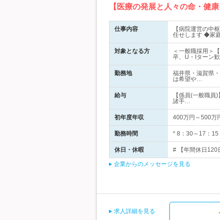
【医療の発展と人々の命・健康
仕事内容
【病院運営の中枢
任せします ◆家
対象となる方
＜一般職採用＞【
卒、U・Iターン
勤務地
福井県・滋賀県・
は希望や…
給与
【係員(一般職員)
諸手…
初年度年収
400万円～500万
勤務時間
* 8：30～17：
休日・休暇
# 【年間休日12
企業からのメッセージを見る
求人詳細を見る