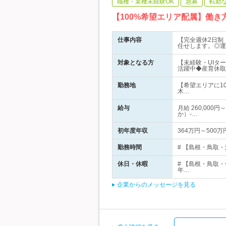
職種・業種未経験OK
急募
転勤
【100%希望エリア配属】働
仕事内容
【完全週休2日制
任せします。◎運
対象となる方
【未経験・UIタ
活躍中◆産育休取
勤務地
【希望エリアに1
木…
給与
月給 260,00
か）-…
初年度年収
364万円～500万
勤務時間
# 【島根・鳥取・滋
休日・休暇
# 【島根・鳥取・
年…
企業からのメッセージを見る