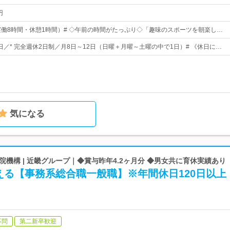
円
00（実働8時間・休憩1時間）# ◇午前の時間がたっぷり◇「趣味のスポーツを朝楽し…
0日／* 完全週休2日制／月8日～12日（日曜＋月曜～土曜の中で1日）# 《休日に…
気になる
院機構 | 近畿グループ｜◆賞与昨年4.2ヶ月分 ◆男女共に育休実績あり
える【事務系総合職一般職】※年間休日120日以上
不問
第二新卒歓迎