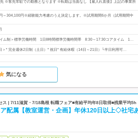
先 ※客先常駐での勤務となります ※転勤は当面なし 【雇入れ直後】上記の事業所
00円～304,100円※経験能力考慮のうえ決定します。※試用期間6か月（試用期間中
円
イム制＞標準労働時間 1日8時間標準労働時間帯 8:30～17:30コアタイム 1…
5日＞* 完全週休2日制（土日）* 祝日* 有給休暇（14日～21日）└半日利用可…
気になる
 | 7/11滋賀・7/18島根 転職フェア■有給平均年8日取得■残業平均5h
リア配属【教室運営・企画】年休120日以上◇社宅