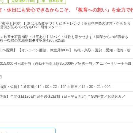
なし
完全週休2日制
第二新卒歓迎
き方・休日にも安心できるからこそ、「教育への想い」を全力で
（教室も休校）】選ばれる教室づくりにチャレンジ！個別指導塾の運営・企画をお
営側が初めての方もOK！研修スタート
ーン歓迎★家賃補助・社宅あり】◎バイト経験も活かせます！同業からの転職者も
得⇒復帰の実績多数◆年収例420万/25歳
00％配属】 【オンライン面談、教室見学OK】 島根・鳥取・滋賀・愛知・佐賀・栃
0円～315,000円＋諸手当（通勤手当※上限35,000円／家族手当／アニバーサリー手当ほ
円
賀・佐賀】* 通常期／14：00～22：15* 土曜日／12：30～21：00*…
佐賀】年間休日120日* 完全週休2日制（日＋平日固定）* GW休業／お盆休み／