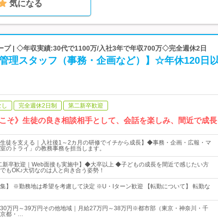
気になる
 | ◇年収実績:30代で1100万/入社3年で年収700万◇完全週休2日
管理スタッフ（事務・企画など）】☆年休120日
なし
完全週休2日制
第二新卒歓迎
こそ》生徒の良き相談相手として、会話を楽しみ、間近で成長
生徒を支える｜入社後1～2カ月の研修でイチから成長】◆事務・企画・広報・マ
室のトライ」の教務事務を担当します。
二新卒歓迎｜Web面接も実施中】◆大卒以上 ◆子どもの成長を間近で感じたい方
でもOK♪大切なのは人と向き合う姿勢！
集】 ※勤務地は希望を考慮して決定 ※U・Iターン歓迎 【転勤について】 転勤な
0万円～39万円その他地域｜月給27万円～38万円※都市部（東京・神奈川・千
京都・…