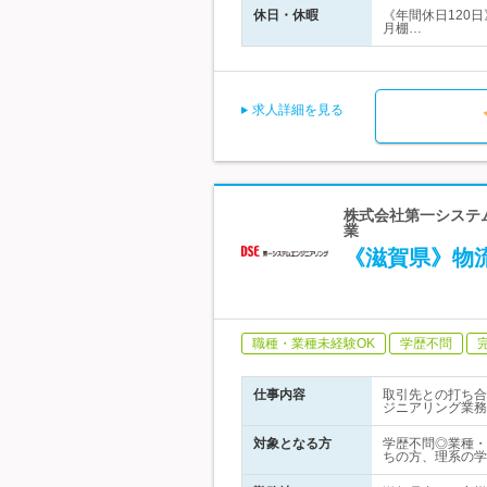
休日・休暇
《年間休日120
月棚…
求人詳細を見る
株式会社第一システ
業
《滋賀県》物
職種・業種未経験OK
学歴不問
仕事内容
取引先との打ち合
ジニアリング業務
対象となる方
学歴不問◎業種・
ちの方、理系の学