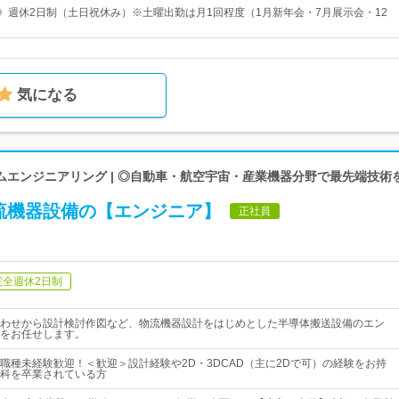
日》週休2日制（土日祝休み）※土曜出勤は月1回程度（1月新年会・7月展示会・12
気になる
ムエンジニアリング | ◎自動車・航空宇宙・産業機器分野で最先端技術
流機器設備の【エンジニア】
正社員
完全週休2日制
わせから設計検討作図など、物流機器設計をはじめとした半導体搬送設備のエン
をお任せします。
職種未経験歓迎！＜歓迎＞設計経験や2D・3DCAD（主に2Dで可）の経験をお持
科を卒業されている方