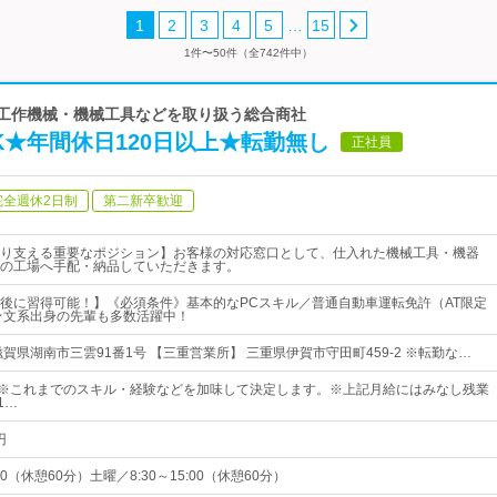
…
1
2
3
4
5
15
1件〜50件（全742件中）
・工作機械・機械工具などを取り扱う総合商社
★年間休日120日以上★転勤無し
正社員
完全週休2日制
第二新卒歓迎
り支える重要なポジション】お客様の対応窓口として、仕入れた機械工具・機器
の工場へ手配・納品していただきます。
後に習得可能！】《必須条件》基本的なPCスキル／普通自動車運転免許（AT限定
★文系出身の先輩も多数活躍中！
賀県湖南市三雲91番1号 【三重営業所】 三重県伊賀市守田町459-2 ※転勤な…
0円～※これまでのスキル・経験などを加味して決定します。※上記月給にはみなし残業
1…
円
:30（休憩60分）土曜／8:30～15:00（休憩60分）