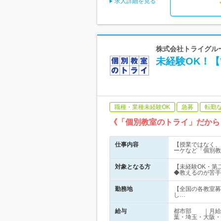
求人詳細を見る
株式会社トライグループ
未経験OK！【
職種・業種未経験OK
急募
転勤
《「個別教室のトライ」だから
仕事内容
【授業ではなく、
ーケなど「個別教
対象となる方
【未経験OK・第
◆教えるのが苦手
勤務地
【全国の各教室募
し…
給与
都市部 ｜月給3
葉・埼玉・大阪・