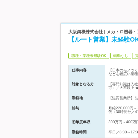
大阪鋼機株式会社 | メカトロ機器
【ルート営業】未経験OK
職種・業種未経験OK
転勤なし
仕事内容
【日本のモノづく
などを幅広い業種
対象となる方
【専門知識は入社
可）／大卒以上 
勤務地
【滋賀営業所】 滋
給与
月給220,00
代（30時間分／4
初年度年収
300万円～400万
勤務時間
平日／8:30～17