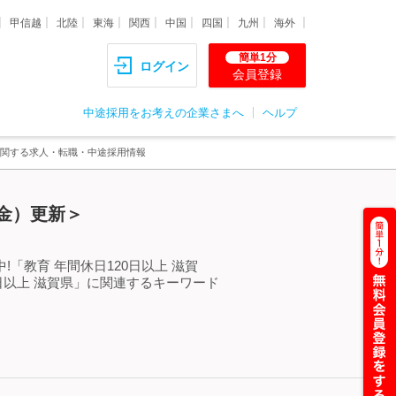
甲信越
北陸
東海
関西
中国
四国
九州
海外
簡単1分
ログイン
会員登録
中途採用をお考えの企業さまへ
ヘルプ
県に関する求人・転職・中途採用情報
（金）更新＞
「教育 年間休日120日以上 滋賀
日以上 滋賀県」に関連するキーワード