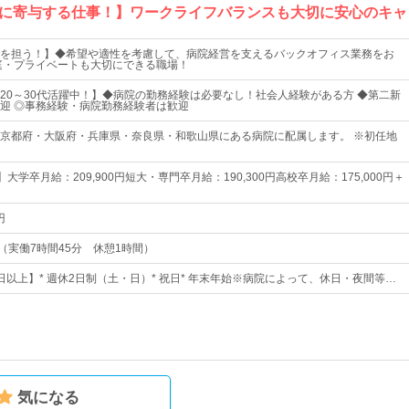
に寄与する仕事！】ワークライフバランスも大切に安心のキャ
を担う！】◆希望や適性を考慮して、病院経営を支えるバックオフィス業務をお
庭・プライベートも大切にできる職場！
20～30代活躍中！】◆病院の勤務経験は必要なし！社会人経験がある方 ◆第二新
歓迎 ◎事務経験・病院勤務経験者は歓迎
京都府・大阪府・兵庫県・奈良県・和歌山県にある病院に配属します。 ※初任地
】大学卒月給：209,900円短大・専門卒月給：190,300円高校卒月給：175,000円＋
円
15（実働7時間45分 休憩1時間）
0日以上】* 週休2日制（土・日）* 祝日* 年末年始※病院によって、休日・夜間等…
気になる