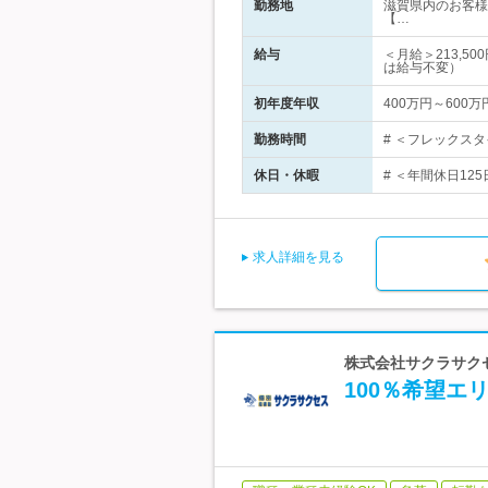
勤務地
滋賀県内のお客様
【…
給与
＜月給＞213,5
は給与不変）
初年度年収
400万円～600万
勤務時間
# ＜フレックスタ
休日・休暇
# ＜年間休日12
求人詳細を見る
株式会社サクラサクセス
100％希望エ