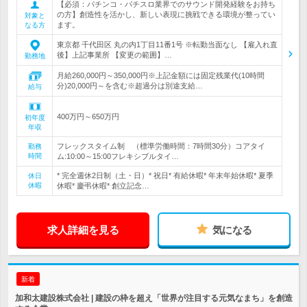
【必須：パチンコ・パチスロ業界でのサウンド開発経験をお持ち
の方】創造性を活かし、新しい表現に挑戦できる環境が整ってい
対象と
ます。
なる方
東京都 千代田区 丸の内1丁目11番1号 ※転勤当面なし 【雇入れ直
後】上記事業所 【変更の範囲】…
勤務地
月給260,000円～350,000円※上記金額には固定残業代(10時間
分)20,000円～を含む※超過分は別途支給…
給与
400万円～650万円
初年度
年収
フレックスタイム制 （標準労働時間：7時間30分）コアタイ
勤務
時間
ム:10:00～15:00フレキシブルタイ…
* 完全週休2日制（土・日）* 祝日* 有給休暇* 年末年始休暇* 夏季
休日
休暇
休暇* 慶弔休暇* 創立記念…
求人詳細を見る
気になる
新着
加和太建設株式会社 | 建設の枠を超え「世界が注目する元気なまち」を創造