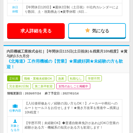
【年間休日120日】■週休2日制（土日祝）※社内カレンダーによ
休日
休暇
り数回、土・祝勤務あり■夏季休暇（6日…
求人詳細を見る
気になる
内田機械工業株式会社 | 【年間休日115日(土日祝休)＆残業月10h程度】★賞
与約3.5カ月分
《北海道》工作用機械の【営業】★業績好調★未経験の方も歓
迎！
正社員
職種・業種未経験OK
急募
転勤なし
学歴不問
完全週休2日制
第二新卒歓迎
女性のおしごと掲載中
情報更新日：2026/07/24
終了予定日：
2027/01/14
【入社後研修あり／経験の浅い方もOK！】メーカーや商社への
ルートセールスをお任せします！★働き方改革を推進中→残業は
仕事内容
10h程度！
【学歴不問｜未経験OK】◆普通自動車免許があればOK◎営業の
対象と
経験がある方・機械系の知見がある方も歓迎します！
なる方