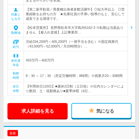
支えるやりがいを実感。
【第二新卒歓迎／異業種出身者多数活躍中】◎短大卒以上 ◎営
業経験をお持ちの方 ★先輩社員の手厚い指導のもと、安心して
対象と
成長できる環境です。
なる方
【松本営業所】 長野県松本市大字島内5162-3 ※転勤は当面あり
ません 【雇入れ直後】上記事業所…
勤務地
月給334,200円～405,200円（一律手当を含む）※固定残業代
（43,000円～52,000円／月20時間分）…
給与
450万円～600万円
初年度
年収
勤務
8：30 ～ 17：30 （所定労働時間：8時間）※残業月20～30時間
時間
【年間休日120日】■週休2日制（土日祝）※社内カレンダーによ
休日
休暇
り数回、土・祝勤務あり■夏季休暇（6日…
求人詳細を見る
気になる
新着