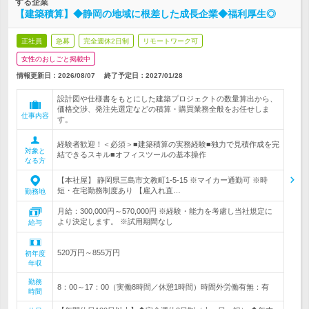
する企業
【建築積算】◆静岡の地域に根差した成長企業◆福利厚生◎
正社員
急募
完全週休2日制
リモートワーク可
女性のおしごと掲載中
情報更新日：2026/08/07
終了予定日：
2027/01/28
設計図や仕様書をもとにした建築プロジェクトの数量算出から、
価格交渉、発注先選定などの積算・購買業務全般をお任せしま
仕事内容
す。
経験者歓迎！＜必須＞■建築積算の実務経験■独力で見積作成を完
対象と
結できるスキル■オフィスツールの基本操作
なる方
【本社屋】 静岡県三島市文教町1-5-15 ※マイカー通勤可 ※時
短・在宅勤務制度あり 【雇入れ直…
勤務地
月給：300,000円～570,000円 ※経験・能力を考慮し当社規定に
より決定します。 ※試用期間なし
給与
520万円～855万円
初年度
年収
勤務
8：00～17：00（実働8時間／休憩1時間）時間外労働有無：有
時間