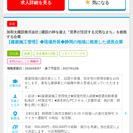
求人詳細を見る
気になる
新着
加和太建設株式会社 | 建設の枠を超え「世界が注目する元気なまち」を創造
する企業
【建築施工管理】◆現場所長◆静岡の地域に根差した成長企業
正社員
急募
完全週休2日制
リモートワーク可
女性のおしごと掲載中
情報更新日：2026/08/07
終了予定日：
2027/01/28
建築現場の責任者として、品質や原価、安全等の管理全般をお任
せします。著名な建築家との協働や新人育成も担っていただきま
仕事内容
す。
＜必須＞■1級建築施工管理技士■現場代理人経験■普通自動車運
転免許（AT限定可）■基本的なPCスキル（文書作成、表計算、関
対象と
数を用いた集計）
なる方
【本社屋】 静岡県三島市文教町1-5-15 ※現場への直行直帰可 ※
マイカー通勤可 ※時短・在宅勤…
勤務地
月給：550,000円～650,000円※経験・能力を考慮し当社規定によ
り決定します。※試用期間なし
給与