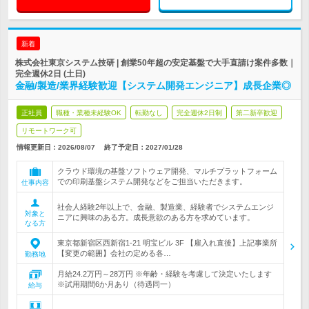
新着
株式会社東京システム技研 | 創業50年超の安定基盤で大手直請け案件多数｜
完全週休2日 (土日)
金融/製造/業界経験歓迎【システム開発エンジニア】成長企業◎
正社員
職種・業種未経験OK
転勤なし
完全週休2日制
第二新卒歓迎
リモートワーク可
情報更新日：2026/08/07
終了予定日：
2027/01/28
クラウド環境の基盤ソフトウェア開発、マルチプラットフォーム
での印刷基盤システム開発などをご担当いただきます。
仕事内容
社会人経験2年以上で、金融、製造業、経験者でシステムエンジ
対象と
ニアに興味のある方。成長意欲のある方を求めています。
なる方
東京都新宿区西新宿1-21 明宝ビル 3F 【雇入れ直後】上記事業所
【変更の範囲】会社の定める各…
勤務地
月給24.2万円～28万円 ※年齢・経験を考慮して決定いたします
※試用期間6か月あり（待遇同一）
給与