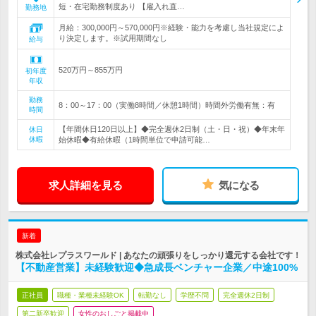
短・在宅勤務制度あり 【雇入れ直…
勤務地
月給：300,000円～570,000円※経験・能力を考慮し当社規定によ
り決定します。※試用期間なし
給与
520万円～855万円
初年度
年収
勤務
8：00～17：00（実働8時間／休憩1時間）時間外労働有無：有
時間
【年間休日120日以上】◆完全週休2日制（土・日・祝）◆年末年
休日
休暇
始休暇◆有給休暇（1時間単位で申請可能…
求人詳細を見る
気になる
新着
株式会社レプラスワールド | あなたの頑張りをしっかり還元する会社です！
【不動産営業】未経験歓迎◆急成長ベンチャー企業／中途100%
正社員
職種・業種未経験OK
転勤なし
学歴不問
完全週休2日制
第二新卒歓迎
女性のおしごと掲載中