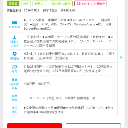
正社員
急募
転勤なし
完全週休2日制
女性のおしごと掲載中
情報更新日：2026/05/12
終了予定日：
2026/11/02
■システム開発・運用保守業務 ■社内ヘルプデスク 〈開発環
境〉■言語：PHP、VB6、C# ■OS：Windows/Linux ■DB：SQL
仕事内容
Server/PostgreSQL
〈必須条件〉■Web系・オープン系の開発経験 〈歓迎条件〉■複
数言語／複数現場での開発経験 ■ネットワーク、サーバー、デー
対象と
タベースに関する知識
なる方
当社本社（東京都千代田区丸の内3-3-1 新東京ビル B1） 【雇入
れ直後】上記事業所 【変更の範…
勤務地
月給26.6万円～※固定残業手当2.1万円以上を含む（10時間分／
超過分は別途支給）※試用期間最長6ヶ月（条件等は変…
給与
400万円～600万円
初年度
年収
勤務
9：00～18：00（休憩60分）※時間外労働有無：有
時間
■完全週休2日制(土日)■祝日■年末年始休暇（12/29～1/4）■年次
休日
休暇
有給休暇■10年勤続特別休暇