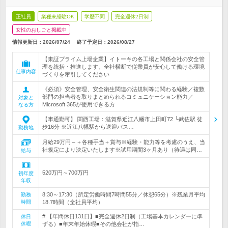
正社員
業種未経験OK
学歴不問
完全週休2日制
女性のおしごと掲載中
情報更新日：2026/07/24
終了予定日：
2026/08/27
【東証プライム上場企業】イトーキの各工場と関係会社の安全管
理を統括・推進します。全社横断で従業員が安心して働ける環境
仕事内容
づくりを牽引してください
《必須》安全管理、安全衛生関連の法規制等に関わる経験／複数
部門の担当者を取りまとめられるコミュニケーション能力／
対象と
Microsoft 365が使用できる方
なる方
【車通勤可】 関西工場：滋賀県近江八幡市上田町72 └武佐駅 徒
歩16分 ※近江八幡駅から送迎バス…
勤務地
月給29万円～＋各種手当＋賞与※経験・能力等を考慮のうえ、当
社規定により決定いたします※試用期間3ヶ月あり（待遇は同…
給与
520万円～700万円
初年度
年収
8:30～17:30（所定労働時間7時間55分／休憩65分）※残業月平均
勤務
時間
18.7時間（全社員平均）
# 【年間休日131日】■完全週休2日制（工場基本カレンダーに準
休日
休暇
ずる）■年末年始休暇■その他会社が指…