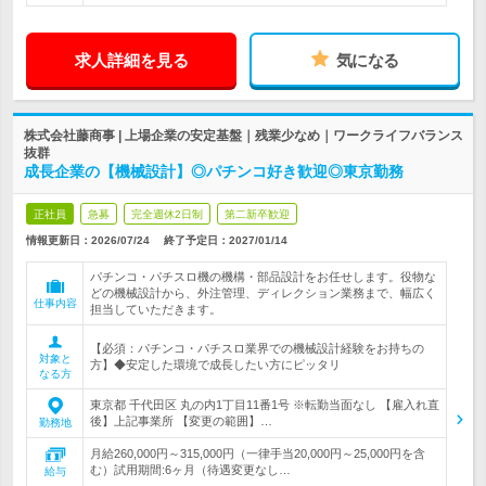
求人詳細を見る
気になる
株式会社藤商事 | 上場企業の安定基盤｜残業少なめ｜ワークライフバランス
抜群
成長企業の【機械設計】◎パチンコ好き歓迎◎東京勤務
正社員
急募
完全週休2日制
第二新卒歓迎
情報更新日：2026/07/24
終了予定日：
2027/01/14
パチンコ・パチスロ機の機構・部品設計をお任せします。役物な
どの機械設計から、外注管理、ディレクション業務まで、幅広く
仕事内容
担当していただきます。
【必須：パチンコ・パチスロ業界での機械設計経験をお持ちの
対象と
方】◆安定した環境で成長したい方にピッタリ
なる方
東京都 千代田区 丸の内1丁目11番1号 ※転勤当面なし 【雇入れ直
後】上記事業所 【変更の範囲】…
勤務地
月給260,000円～315,000円（一律手当20,000円～25,000円を含
む）試用期間:6ヶ月（待遇変更なし…
給与