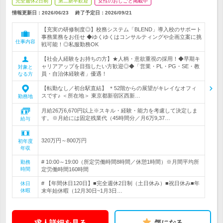
完全週休2日制
第二新卒歓迎
女性のおしごと掲載中
情報更新日：2026/06/23
終了予定日：
2026/09/21
【充実の研修制度◎】校務システム「BLEND」導入校のサポート
事務業務をお任せ ◆ゆくゆくはコンサルティングや企画立案に挑
仕事内容
戦可能！◎私服勤務OK
【社会人経験をお持ちの方】★人柄・意欲重視の採用！◆早期キ
ャリアアップを目指したい方歓迎◎◆「営業・PL・PG・SE・教
対象と
員・自治体経験者」優遇！
なる方
【転勤なし／初台駅直結】 ＊52階からの展望がキレイなオフィ
スです♪ ＜所在地＞ 東京都新宿区西新…
勤務地
月給26万6,670円以上※スキル・経験・能力を考慮して決定しま
す。※月給には固定残業代（45時間分／月6万9,37…
給与
320万円～800万円
初年度
年収
# 10:00～19:00（所定労働時間8時間／休憩1時間）※月間平均所
勤務
時間
定労働時間160時間
# 【年間休日120日】■完全週休2日制（土日休み）■祝日休み■年
休日
休暇
末年始休暇（12月30日~1月3日…
求人詳細を見る
気になる