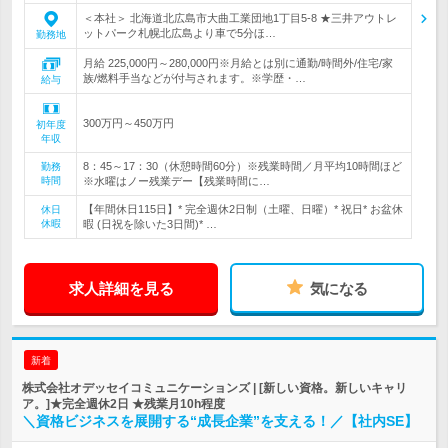
＜本社＞ 北海道北広島市大曲工業団地1丁目5-8 ★三井アウトレ
ットパーク札幌北広島より車で5分ほ…
勤務地
月給 225,000円～280,000円※月給とは別に通勤/時間外/住宅/家
族/燃料手当などが付与されます。※学歴・…
給与
300万円～450万円
初年度
年収
8：45～17：30（休憩時間60分）※残業時間／月平均10時間ほど
勤務
時間
※水曜はノー残業デー【残業時間に…
【年間休日115日】* 完全週休2日制（土曜、日曜）* 祝日* お盆休
休日
休暇
暇 (日祝を除いた3日間)* …
求人詳細を見る
気になる
新着
株式会社オデッセイコミュニケーションズ | [新しい資格。新しいキャリ
ア。]★完全週休2日 ★残業月10h程度
＼資格ビジネスを展開する“成長企業”を支える！／【社内SE】