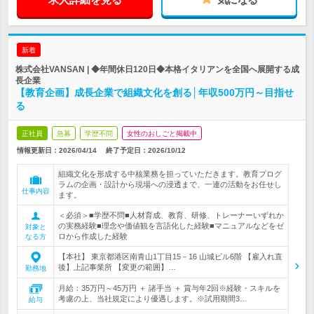
新着
株式会社VANSAN | ◆年間休日120日◆本格イタリアンを全国へ展開する成
長企業
【教育企画】成長企業で組織文化を創る│年収500万円～目指せ
る
正社員
急募
学歴不問
女性のおしごと掲載中
情報更新日：2026/04/14
終了予定日：
2026/10/12
組織文化を形成する中核業務を担っていただきます。教育プログ
ラムの企画・設計から現場への浸透まで、一連の活動をお任せし
仕事内容
ます。
＜必須＞■学歴不問■人材育成、教育、研修、トレーナーいずれか
の実務経験■理念や価値観を言語化した経験■マニュアルなどをゼ
対象と
ロから作成した経験
なる方
【本社】 東京都港区南青山1丁目15－16 山城ビル6階 【雇入れ直
後】上記事業所 【変更の範囲】…
勤務地
月給：35万円～45万円 ＋ 諸手当 ＋ 賞与年2回※経験・スキルを
考慮の上、当社規定により優遇します。※試用期間3…
給与