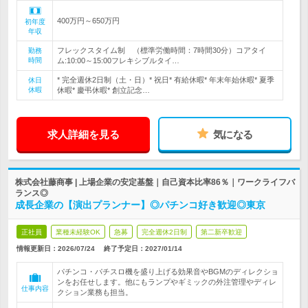
400万円～650万円
初年度
年収
フレックスタイム制 （標準労働時間：7時間30分）コアタイ
勤務
時間
ム:10:00～15:00フレキシブルタイ…
* 完全週休2日制（土・日）* 祝日* 有給休暇* 年末年始休暇* 夏季
休日
休暇
休暇* 慶弔休暇* 創立記念…
求人詳細を見る
気になる
株式会社藤商事 | 上場企業の安定基盤｜自己資本比率86％｜ワークライフバ
ランス◎
成長企業の【演出プランナー】◎パチンコ好き歓迎◎東京
正社員
業種未経験OK
急募
完全週休2日制
第二新卒歓迎
情報更新日：2026/07/24
終了予定日：
2027/01/14
パチンコ・パチスロ機を盛り上げる効果音やBGMのディレクショ
ンをお任せします。他にもランプやギミックの外注管理やディレ
仕事内容
クション業務も担当。