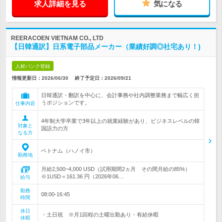
求人詳細を見る
気になる
REERACOEN VIETNAM CO., LTD
【日韓通訳】日系電子部品メーカー（業績好調◎社宅あり！)
人材バンク登録
情報更新日：2026/06/30
終了予定日：
2026/09/21
日韓通訳・翻訳を中心に、会計事務や社内調整業務まで幅広く担
うポジションです。
仕事内容
4年制大学卒業で3年以上の就業経験があり、ビジネスレベルの韓
対象と
国語力の方
なる方
ベトナム（ハノイ市）
勤務地
月給2,500~4,000 USD（試用期間2ヵ月 その間月給の85%）
※1USD＝161.36 円（2026年06…
給与
勤務
08:00-16:45
時間
休日
・土日祝 ※月1回程の土曜出勤あり・有給休暇
休暇