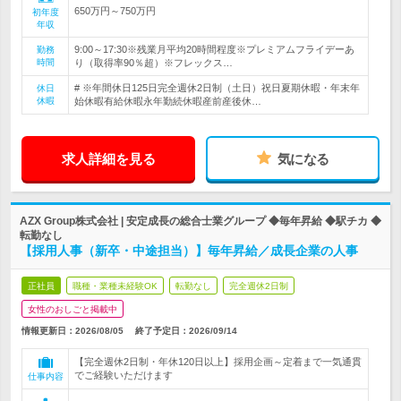
650万円～750万円
初年度
年収
9:00～17:30※残業月平均20時間程度※プレミアムフライデーあ
勤務
時間
り（取得率90％超）※フレックス…
# ※年間休日125日完全週休2日制（土日）祝日夏期休暇・年末年
休日
休暇
始休暇有給休暇永年勤続休暇産前産後休…
求人詳細を見る
気になる
AZX Group株式会社 | 安定成長の総合士業グループ ◆毎年昇給 ◆駅チカ ◆
転勤なし
【採用人事（新卒・中途担当）】毎年昇給／成長企業の人事
正社員
職種・業種未経験OK
転勤なし
完全週休2日制
女性のおしごと掲載中
情報更新日：2026/08/05
終了予定日：
2026/09/14
【完全週休2日制・年休120日以上】採用企画～定着まで一気通貫
でご経験いただけます
仕事内容