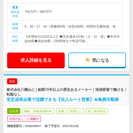
700万円～960万円
初年度
年収
勤務
8：00～17：00（実働8時間／休憩1時間）時間外労働有無：有
時間
【年間休日120日以上】◆完全週休2日制（土・日・祝）◆年末年
休日
休暇
始休暇◆有給休暇（1時間単位で申請可能…
求人詳細を見る
気になる
新着
株式会社八幡ねじ | 創業70年以上の歴史あるメーカー｜地域密着で働ける｜
転勤なし
安定成長企業で活躍できる【法人ルート営業】★鳥栖市勤務
正社員
職種・業種未経験OK
急募
転勤なし
第二新卒歓迎
女性のおしごと掲載中
情報更新日：2026/08/07
終了予定日：
2027/01/28