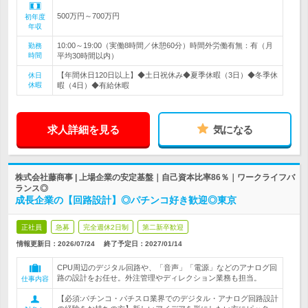
500万円～700万円
初年度
年収
10:00～19:00（実働8時間／休憩60分）時間外労働有無：有（月
勤務
時間
平均30時間以内）
【年間休日120日以上】◆土日祝休み◆夏季休暇（3日）◆冬季休
休日
休暇
暇（4日）◆有給休暇
求人詳細を見る
気になる
株式会社藤商事 | 上場企業の安定基盤｜自己資本比率86％｜ワークライフバ
ランス◎
成長企業の【回路設計】◎パチンコ好き歓迎◎東京
正社員
急募
完全週休2日制
第二新卒歓迎
情報更新日：2026/07/24
終了予定日：
2027/01/14
CPU周辺のデジタル回路や、「音声」「電源」などのアナログ回
路の設計をお任せ。外注管理やディレクション業務も担当。
仕事内容
【必須:パチンコ・パチスロ業界でのデジタル・アナログ回路設計