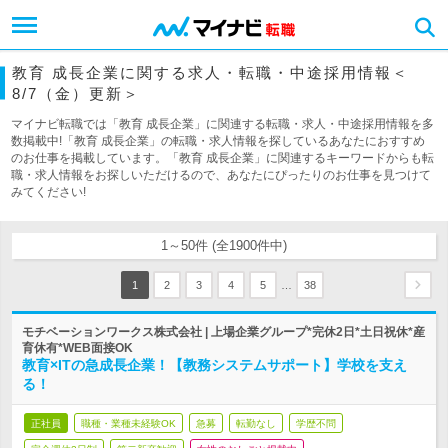
教育 成長企業に関する求人・転職・中途採用情報＜
8/7（金）更新＞
マイナビ転職では「教育 成長企業」に関連する転職・求人・中途採用情報を多
数掲載中!「教育 成長企業」の転職・求人情報を探しているあなたにおすすめ
のお仕事を掲載しています。「教育 成長企業」に関連するキーワードからも転
職・求人情報をお探しいただけるので、あなたにぴったりのお仕事を見つけて
みてください!
1～50件 (全1900件中)
…
1
2
3
4
5
38
モチベーションワークス株式会社 | 上場企業グループ*完休2日*土日祝休*産
育休有*WEB面接OK
教育×ITの急成長企業！【教務システムサポート】学校を支え
る！
正社員
職種・業種未経験OK
急募
転勤なし
学歴不問