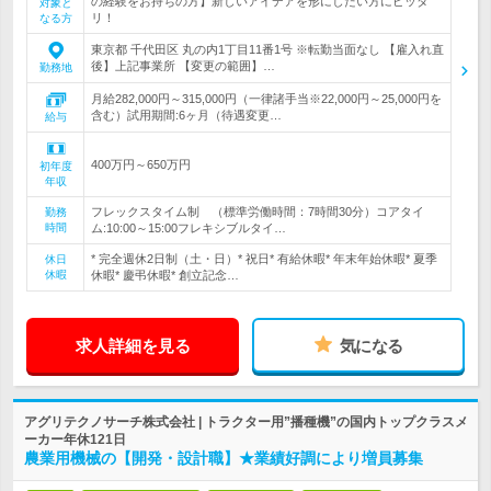
の経験をお持ちの方】新しいアイデアを形にしたい方にピッタ
対象と
リ！
なる方
東京都 千代田区 丸の内1丁目11番1号 ※転勤当面なし 【雇入れ直
後】上記事業所 【変更の範囲】…
勤務地
月給282,000円～315,000円（一律諸手当※22,000円～25,000円を
含む）試用期間:6ヶ月（待遇変更…
給与
400万円～650万円
初年度
年収
フレックスタイム制 （標準労働時間：7時間30分）コアタイ
勤務
時間
ム:10:00～15:00フレキシブルタイ…
* 完全週休2日制（土・日）* 祝日* 有給休暇* 年末年始休暇* 夏季
休日
休暇
休暇* 慶弔休暇* 創立記念…
求人詳細を見る
気になる
アグリテクノサーチ株式会社 | トラクター用”播種機”の国内トップクラスメ
ーカー年休121日
農業用機械の【開発・設計職】★業績好調により増員募集