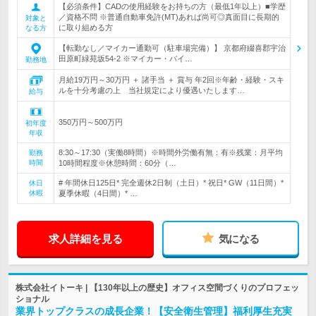
【必須条件】CADの使用経験をお持ちの方（最低1年以上）■学歴
／資格不問 ※普通自動車免許(MT)あれば尚可◎真面目に長期的
対象と
に取り組める方
なる方
【転勤なし／マイカー通勤可（駐車場完備）】 京都府綴喜郡宇治
田原町緑苑坂54-2 ※マイカー・バイ…
勤務地
月給19万円～30万円 ＋ 諸手当 ＋ 賞与 年2回※年齢・経験・スキ
ルを十分考慮の上 当社規定により優遇いたします…
給与
350万円～500万円
初年度
年収
8:30～17:30（実働8時間）※時間外労働有無：有※残業：月平均
勤務
時間
10時間程度※休憩時間：60分（…
# 年間休日125日* 完全週休2日制（土日）* 祝日* GW（11日間）*
休日
休暇
夏季休暇（4日間）* …
求人詳細を見る
気になる
株式会社イトーキ | 【130年以上の歴史】オフィス空間づくりのプロフェッ
ショナル
業界トップクラスの成長企業！【安全衛生管理】福利厚生充実