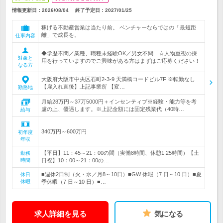
情報更新日：2026/08/04
終了予定日：
2027/01/25
稼げる不動産営業は当たり前。 ベンチャーならではの「最短距
離」で成長を。
仕事内容
◆学歴不問／業種、職種未経験OK／男女不問 ☆人物重視の採
対象と
用を行っていますのでご興味がある方はまずはご応募ください！
なる方
大阪府大阪市中央区石町2-3-9 天満橋コードビル7F ※転勤なし
【雇入れ直後】上記事業所 【変…
勤務地
月給28万円～37万5000円＋インセンティブ※経験・能力等を考
慮の上、優遇します。※上記金額には固定残業代（40時…
給与
340万円～600万円
初年度
年収
【平日】11：45～21：00の間（実働8時間、休憩1.25時間）【土
勤務
時間
日祝】10：00～21：00の…
■週休2日制（火・水／月8～10日）■GW 休暇（7 日～10 日）■夏
休日
休暇
季休暇（7 日～10 日）■…
求人詳細を見る
気になる