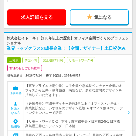
求人詳細を見る
気になる
株式会社イトーキ | 【130年以上の歴史】オフィス空間づくりのプロフェッ
ショナル
業界トップクラスの成長企業！【空間デザイナー】土日祝休み
正社員
学歴不問
完全週休2日制
リモートワーク可
女性のおしごと掲載中
情報更新日：2026/07/24
終了予定日：
2026/08/27
【東証プライム上場企業】大手企業や急成長ベンチャー企業のオ
フィスから公共・教育施設、病院など、多彩な空間のデザインを
仕事内容
担当していただきます。
《必須条件》空間デザイナー経験2年以上／オフィス・ホテル・
商業施設など、いずれかのデザイン経験 ★オフィス創りのリーデ
対象と
ィングカンパニーで活躍
なる方
【リモートワークOK】 本社：東京都中央区日本橋2-5-1 日本橋
高島屋三井ビルディング └日本橋…
勤務地
月給27万円～＋各種手当＋賞与【メンバー】月給27万円～＋各種