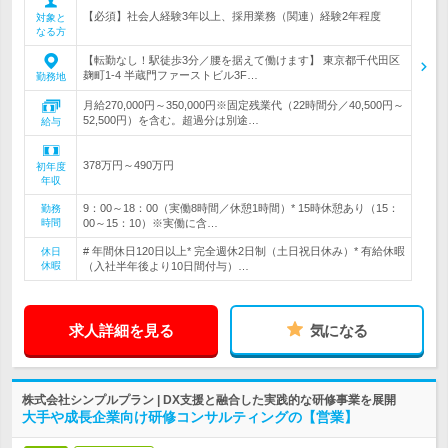
【必須】社会人経験3年以上、採用業務（関連）経験2年程度
対象と
なる方
【転勤なし！駅徒歩3分／腰を据えて働けます】 東京都千代田区
麹町1-4 半蔵門ファーストビル3F…
勤務地
月給270,000円～350,000円※固定残業代（22時間分／40,500円～
52,500円）を含む。超過分は別途…
給与
378万円～490万円
初年度
年収
9：00～18：00（実働8時間／休憩1時間）* 15時休憩あり（15：
勤務
時間
00～15：10）※実働に含…
# 年間休日120日以上* 完全週休2日制（土日祝日休み）* 有給休暇
休日
休暇
（入社半年後より10日間付与）…
求人詳細を見る
気になる
株式会社シンプルプラン | DX支援と融合した実践的な研修事業を展開
大手や成長企業向け研修コンサルティングの【営業】