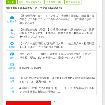
正社員
職種・業種未経験OK
完全週休2日制
第二新卒歓迎
情報更新日：2026/03/06
終了予定日：
2026/09/03
【播種機国内シェアトップクラス】播種機を筆頭に、消毒機・散
布機などの自社ブランドの新製品の開発設計、現行機械の改良に
仕事内容
取り組みます
【未経験者歓迎（増員）】◇農業や機械への興味があれば、業界
経験ゼロでも大丈夫！◆高専卒・理系大卒以上◆要普免（AT可）
対象と
◆45歳までの方（※）
なる方
【マイカー通勤可能（無料駐車場あり）／借上独身寮・社宅制度
あり】 ◇本社：兵庫県姫路市土山6-5-…
勤務地
月給：23万円～34万円 ＋ 諸手当 ＋賞与（昨年実績4.5ヶ月分）
※年齢、経験、能力を考慮の上、優遇いたします※試…
給与
350万円～550万円
初年度
年収
1年単位の変形労働時間制（週平均40時間以内）標準労働時間帯#
勤務
時間
8:30～17:15（休憩45分）※…
# 年間休日121日* 完全週休2日制（土・日）※2024年実績※出張
休日
休暇
等で土日祝日に出勤した場合は、…