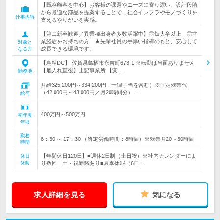
【既存顧客を中心】お客様の課題やニーズに寄り添い、設計段階
から最適な部品を提案することで、社会インフラやモノづくりを
仕事内容
支えるやりがいを実感。
【第二新卒歓迎／異業種出身者多数活躍中】◎短大卒以上 ◎営
業経験をお持ちの方 ★先輩社員の手厚い指導のもと、安心して
対象と
成長できる環境です。
なる方
【鳥栖DC】 佐賀県鳥栖市永吉町673-1 ※転勤は当面ありません
【雇入れ直後】上記事業所 【変…
勤務地
月給325,200円～334,200円（一律手当を含む）※固定残業代
（42,000円～43,000円／月20時間分）…
給与
400万円～500万円
初年度
年収
勤務
8：30 ～ 17：30 （所定労働時間：8時間）※残業月20～30時間
時間
【年間休日120日】■週休2日制（土日祝）※社内カレンダーによ
休日
休暇
り数回、土・祝勤務あり■夏季休暇（6日…
求人詳細を見る
気になる