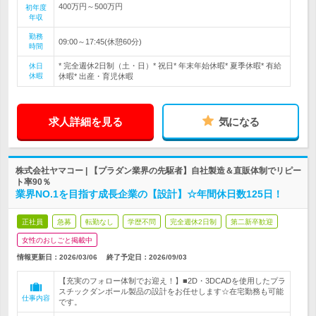
400万円～500万円
初年度
年収
勤務
09:00～17:45(休憩60分)
時間
* 完全週休2日制（土・日）* 祝日* 年末年始休暇* 夏季休暇* 有給
休日
休暇
休暇* 出産・育児休暇
求人詳細を見る
気になる
株式会社ヤマコー | 【プラダン業界の先駆者】自社製造＆直販体制でリピー
ト率90％
業界NO.1を目指す成長企業の【設計】☆年間休日数125日！
正社員
急募
転勤なし
学歴不問
完全週休2日制
第二新卒歓迎
女性のおしごと掲載中
情報更新日：2026/03/06
終了予定日：
2026/09/03
【充実のフォロー体制でお迎え！】■2D・3DCADを使用したプラ
スチックダンボール製品の設計をお任せします☆在宅勤務も可能
仕事内容
です。