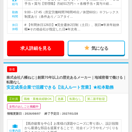
手当＋賞与【管理職】月給51万円～＋各種手当＋賞与※経…
給与
9:00～17:45（所定労働時間7時間45分／休憩60分）※フレックス
勤務
時間
制度あり（条件あり／コアタイ…
# 【年間休日126日】■完全週休2日制（土日）、祝日■年末年始休
休日
休暇
暇■その他会社が指定した日■年次有…
求人詳細を見る
気になる
新着
株式会社八幡ねじ | 創業70年以上の歴史あるメーカー｜地域密着で働ける｜
転勤なし
安定成長企業で活躍できる【法人ルート営業】★松本勤務
正社員
職種・業種未経験OK
急募
転勤なし
第二新卒歓迎
女性のおしごと掲載中
情報更新日：2026/08/07
終了予定日：
2027/01/28
【既存顧客を中心】お客様の課題やニーズに寄り添い、設計段階
から最適な部品を提案することで、社会インフラやモノづくりを
仕事内容