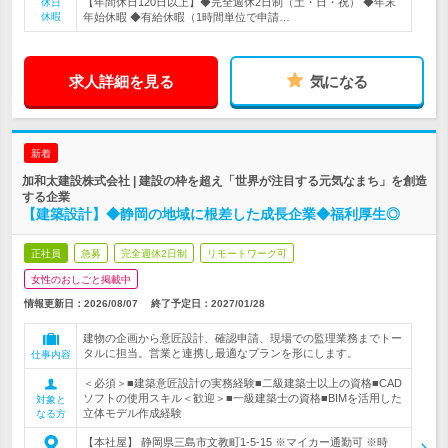
【年間休日120日以上】◆完全週休2日制（土・日・祝） ◆年末
休日
休暇
年始休暇 ◆有給休暇（1時間単位で申請…
求人詳細を見る
気になる
新着
加和太建設株式会社 | 建設の枠を超え「世界が注目する元気なまち」を創造
する企業
【建築設計】◆静岡の地域に根差した成長企業◆福利厚生◎
正社員
急募
完全週休2日制
リモートワーク可
女性のおしごと掲載中
情報更新日：2026/08/07
終了予定日：
2027/01/28
建物の企画から意匠設計、確認申請、現場での監理業務までトー
タルに担当。営業と連携し最適なプランを形にします。
仕事内容
＜必須＞■建築意匠設計の実務経験■二級建築士以上の資格■CAD
ソフトの使用スキル＜歓迎＞■一級建築士の資格■BIMを活用した
対象と
立体モデル作成経験
なる方
【本社屋】 静岡県三島市文教町1-5-15 ※マイカー通勤可 ※時