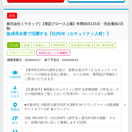
新着
株式会社ミラタップ | 【東証グロース上場】年間休日125日・完全週休2日
制
急成長企業で活躍する【社内SE（セキュリティ人材）】
正社員
急募
転勤なし
学歴不問
完全週休2日制
第二新卒歓迎
リモートワーク可
女性のおしごと掲載中
情報更新日：2026/03/17
終了予定日：
2026/09/14
【毎年約110%の成長を続け、規模を拡大中！】セキュリティガ
バナンスの強化を全社に推進し、ルール決め・運用設計等幅広く
仕事内容
ご担当いただきます。
【応募条件】■情報セキュリティに関する実務経験（1年以上）※
対象と
その他詳細をご覧ください◎完休2日・フレックスタイム制有
なる方
■大阪本社 大阪府大阪市北区大深町5-54 グラングリーン大阪南館
ゲートタワー13F ★グラングリ…
勤務地
月給 360,500 円 - 412,000円＋諸手当＋賞与年2回※経験・スキ
ル・前職の給与に応じて優遇します※試用…
給与