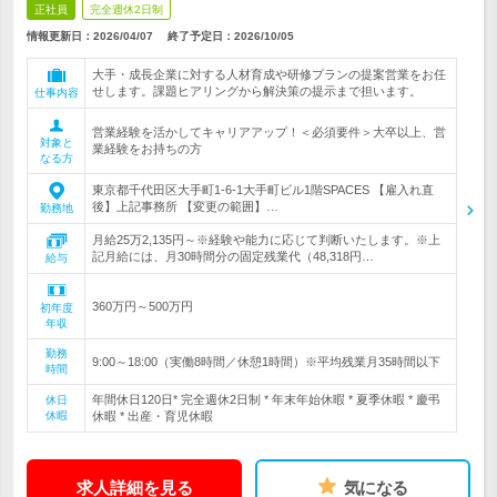
正社員
完全週休2日制
情報更新日：2026/04/07
終了予定日：
2026/10/05
大手・成長企業に対する人材育成や研修プランの提案営業をお任
せします。課題ヒアリングから解決策の提示まで担います。
仕事内容
営業経験を活かしてキャリアアップ！＜必須要件＞大卒以上、営
対象と
業経験をお持ちの方
なる方
東京都千代田区大手町1-6-1大手町ビル1階SPACES 【雇入れ直
後】上記事務所 【変更の範囲】…
勤務地
月給25万2,135円～※経験や能力に応じて判断いたします。※上
記月給には、月30時間分の固定残業代（48,318円…
給与
360万円～500万円
初年度
年収
勤務
9:00～18:00（実働8時間／休憩1時間）※平均残業月35時間以下
時間
年間休日120日* 完全週休2日制 * 年末年始休暇 * 夏季休暇 * 慶弔
休日
休暇
休暇 * 出産・育児休暇
求人詳細を見る
気になる