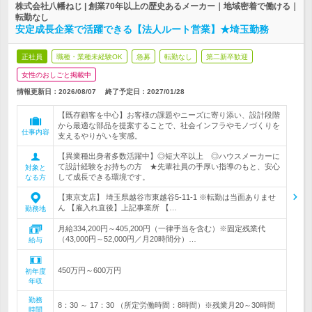
株式会社八幡ねじ | 創業70年以上の歴史あるメーカー｜地域密着で働ける｜
転勤なし
安定成長企業で活躍できる【法人ルート営業】★埼玉勤務
正社員
職種・業種未経験OK
急募
転勤なし
第二新卒歓迎
女性のおしごと掲載中
情報更新日：2026/08/07
終了予定日：
2027/01/28
【既存顧客を中心】お客様の課題やニーズに寄り添い、設計段階
から最適な部品を提案することで、社会インフラやモノづくりを
仕事内容
支えるやりがいを実感。
【異業種出身者多数活躍中】◎短大卒以上 ◎ハウスメーカーに
て設計経験をお持ちの方 ★先輩社員の手厚い指導のもと、安心
対象と
して成長できる環境です。
なる方
【東京支店】 埼玉県越谷市東越谷5-11-1 ※転勤は当面ありませ
ん 【雇入れ直後】上記事業所 【…
勤務地
月給334,200円～405,200円（一律手当を含む）※固定残業代
（43,000円～52,000円／月20時間分）…
給与
450万円～600万円
初年度
年収
勤務
8：30 ～ 17：30 （所定労働時間：8時間）※残業月20～30時間
時間