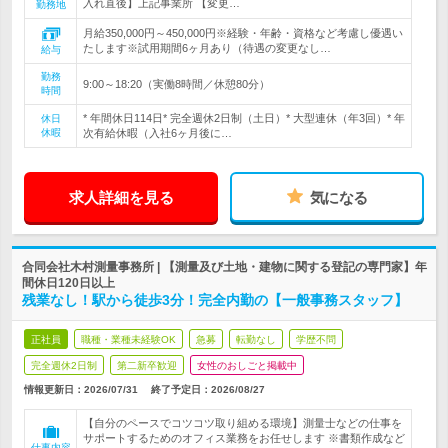
入れ直後】上記事業所 【変更…
勤務地
月給350,000円～450,000円※経験・年齢・資格など考慮し優遇い
たします※試用期間6ヶ月あり（待遇の変更なし…
給与
勤務
9:00～18:20（実働8時間／休憩80分）
時間
* 年間休日114日* 完全週休2日制（土日）* 大型連休（年3回）* 年
休日
休暇
次有給休暇（入社6ヶ月後に…
求人詳細を見る
気になる
合同会社木村測量事務所 | 【測量及び土地・建物に関する登記の専門家】年
間休日120日以上
残業なし！駅から徒歩3分！完全内勤の【一般事務スタッフ】
正社員
職種・業種未経験OK
急募
転勤なし
学歴不問
完全週休2日制
第二新卒歓迎
女性のおしごと掲載中
情報更新日：2026/07/31
終了予定日：
2026/08/27
【自分のペースでコツコツ取り組める環境】測量士などの仕事を
サポートするためのオフィス業務をお任せします ※書類作成など
仕事内容