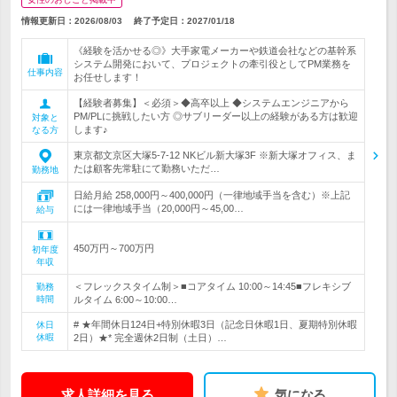
情報更新日：2026/08/03
終了予定日：
2027/01/18
《経験を活かせる◎》大手家電メーカーや鉄道会社などの基幹系
システム開発において、プロジェクトの牽引役としてPM業務を
仕事内容
お任せします！
【経験者募集】＜必須＞◆高卒以上 ◆システムエンジニアから
PM/PLに挑戦したい方 ◎サブリーダー以上の経験がある方は歓迎
対象と
します♪
なる方
東京都文京区大塚5-7-12 NKビル新大塚3F ※新大塚オフィス、ま
たは顧客先常駐にて勤務いただ…
勤務地
日給月給 258,000円～400,000円（一律地域手当を含む）※上記
には一律地域手当（20,000円～45,00…
給与
450万円～700万円
初年度
年収
＜フレックスタイム制＞■コアタイム 10:00～14:45■フレキシブ
勤務
時間
ルタイム 6:00～10:00…
# ★年間休日124日+特別休暇3日（記念日休暇1日、夏期特別休暇
休日
休暇
2日）★* 完全週休2日制（土日）…
求人詳細を見る
気になる