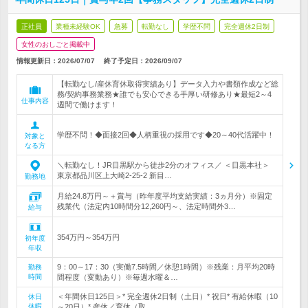
正社員
業種未経験OK
急募
転勤なし
学歴不問
完全週休2日制
女性のおしごと掲載中
情報更新日：2026/07/07
終了予定日：
2026/09/07
【転勤なし/産休育休取得実績あり】データ入力や書類作成など総
務/契約事務業務★誰でも安心できる手厚い研修あり★最短2～4
仕事内容
週間で働けます！
学歴不問！◆面接2回◆人柄重視の採用です◆20～40代活躍中！
対象と
なる方
＼転勤なし！JR目黒駅から徒歩2分のオフィス／ ＜目黒本社＞
東京都品川区上大崎2-25-2 新目…
勤務地
月給24.8万円～＋賞与（昨年度平均支給実績：3ヵ月分）※固定
残業代（法定内10時間分12,260円～、法定時間外3…
給与
354万円～354万円
初年度
年収
9：00～17：30（実働7.5時間／休憩1時間）※残業：月平均20時
勤務
時間
間程度（変動あり）※毎週水曜＆…
＜年間休日125日＞* 完全週休2日制（土日）* 祝日* 有給休暇（10
休日
休暇
～20日）* 産休／育休（取…