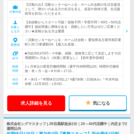
【日勤のみ】活動センターねーぶる・ホーム社会館の生活支援員
として、障がいのある方の生活を支え、送迎や身体介護、生活援
仕事内容
助等を担当いただきます。
【未経験からスタート可能！資格不問！学歴不問！40代～50代活
躍中】福祉関連に興味がある・貢献したい方等はぜひご応募くだ
対象と
さい★資格がある方は優遇
なる方
＜活動センターねーぶる・ホーム社会館＞ 愛知県名古屋市南区要
町1-20 ◎車通勤OK 【雇入れ直後…
勤務地
■月給200,675円～※年齢、経験、資格等に応じて決定します※試
用期間3ヶ月あり（待遇に変更なし）【初年度年収例】…
給与
1ヶ月単位の変形労働時間制（週平均40時間以内）時間外労働有
勤務
時間
無：有＜月～金＞# 9:00～17:15…
# ＜休日＞* 年間休日120以上* 4週7休制（日祝休み）* 年末年始
休日
休暇
休暇（12月30日～1月4日…
求人詳細を見る
気になる
株式会社シグマスタッフ | JR目黒駅徒歩2分｜20～40代活躍中｜内定まで2
週間以内
年間休日125日｜賞与年2回【事務スタッフ】完全週休2日制