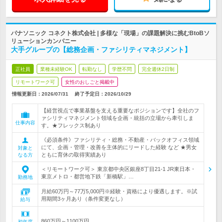
パナソニック コネクト株式会社 | 多様な「現場」の課題解決に挑むBtoBソ
リューションカンパニー
大手グループの【総務企画・ファシリティマネジメント】
正社員
業種未経験OK
転勤なし
学歴不問
完全週休2日制
リモートワーク可
女性のおしごと掲載中
情報更新日：2026/07/31
終了予定日：
2026/10/29
【経営視点で事業基盤を支える重要なポジションです】全社のフ
ァシリティマネジメント領域を企画・統括の立場から牽引しま
仕事内容
す。★フレックス制あり
《必須条件》ファシリティ・総務・不動産・バックオフィス領域
にて、企画・管理・改善を主体的にリードした経験 など ★男女
対象と
ともに育休の取得実績あり
なる方
＜リモートワーク可＞ 東京都中央区銀座8丁目21‐1 JR東日本・
東京メトロ・都営地下鉄「新橋駅」…
勤務地
月給60万円～77万5,000円※経験・資格により優遇します。※試
用期間3ヶ月あり（条件変更なし）
給与
860万円～1100万円
初年度