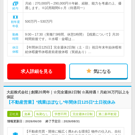
月給：270,000円～290,000円※年齢、経験、能力を考慮の上、優
遇します。※試用期間6ヶ月（待遇同一）
給与
500万円～530万円
初年度
年収
9:00～17:30（実働7.5時間、休憩1時間）【残業について】月20
勤務
時間
時間前後です。※水曜・金曜は…
【年間休日125日】完全週休2日制（土・日）祝日年末年始休暇有
休日
休暇
給休暇慶弔休暇産前産後休暇（実績あり）…
求人詳細を見る
気になる
大起株式会社 | 創業20周年｜☆完全週休2日制 ☆高待遇！月給36万円以上を
保証
【不動産営業】*残業ほぼなし*年間休日125日*土日祝休み
正社員
急募
転勤なし
学歴不問
完全週休2日制
第二新卒歓迎
情報更新日：2026/06/30
終了予定日：
2026/08/31
【不動産売買・開発に幅広く携われる環境】物件の仕入れ、自社