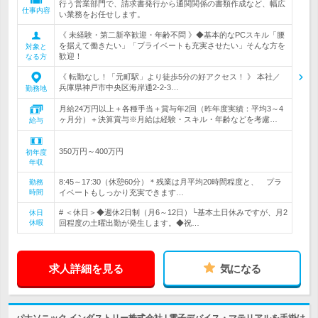
行う営業部門で、請求書発行から通関関係の書類作成など、幅広
仕事内容
い業務をお任せします。
《 未経験・第二新卒歓迎・年齢不問 》◆基本的なPCスキル「腰
を据えて働きたい」「プライベートも充実させたい」そんな方を
対象と
歓迎！
なる方
《 転勤なし！「元町駅」より徒歩5分の好アクセス！ 》 本社／
兵庫県神戸市中央区海岸通2-2-3…
勤務地
月給24万円以上＋各種手当＋賞与年2回（昨年度実績：平均3～4
ヶ月分）＋決算賞与※月給は経験・スキル・年齢などを考慮…
給与
350万円～400万円
初年度
年収
8:45～17:30（休憩60分）＊残業は月平均20時間程度と、 プラ
勤務
時間
イベートもしっかり充実できます…
# ＜休日＞◆週休2日制（月6～12日）└基本土日休みですが、月2
休日
休暇
回程度の土曜出勤が発生します。◆祝…
求人詳細を見る
気になる