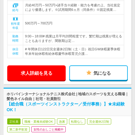
月給40万円～50万円+諸手当※経験・能力を考慮の上、当社規定
により優遇します。※試用期間6ヵ月（同条件）※固定残業…
給与
500万円～700万円
初年度
年収
9:00～18:00# 残業は月平均20間程度です。繁忙期は残業が増える
勤務
時間
こともありますが、閑散期は定…
# 年間休日122日完全週休2日制（土・日）祝日GW休暇夏季休暇
休日
休暇
年末年始休暇有給休暇慶弔休暇育児介護…
求人詳細を見る
気になる
ホリバインターナショナルテニス株式会社 | 地域のスポーツを支える職場｜
髪色ネイル自由｜社宅・社員割引
【総合職（スポーツインストラクター／受付事務）】★未経験
OK！
正社員
職種・業種未経験OK
急募
転勤なし
完全週休2日制
第二新卒歓迎
女性のおしごと掲載中