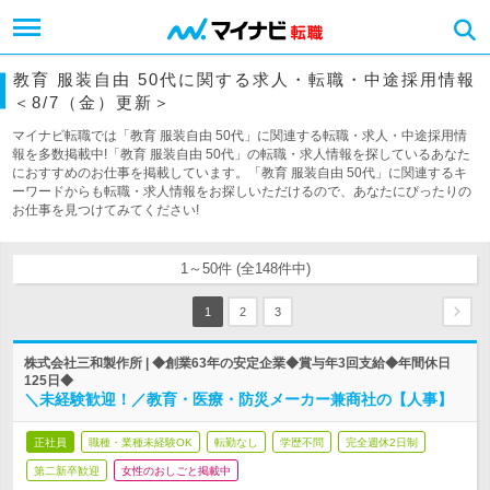
教育 服装自由 50代に関する求人・転職・中途採用情報
＜8/7（金）更新＞
マイナビ転職では「教育 服装自由 50代」に関連する転職・求人・中途採用情
報を多数掲載中!「教育 服装自由 50代」の転職・求人情報を探しているあなた
におすすめのお仕事を掲載しています。「教育 服装自由 50代」に関連するキ
ーワードからも転職・求人情報をお探しいただけるので、あなたにぴったりの
お仕事を見つけてみてください!
1～50件 (全148件中)
1
2
3
株式会社三和製作所 | ◆創業63年の安定企業◆賞与年3回支給◆年間休日
125日◆
＼未経験歓迎！／教育・医療・防災メーカー兼商社の【人事】
正社員
職種・業種未経験OK
転勤なし
学歴不問
完全週休2日制
第二新卒歓迎
女性のおしごと掲載中