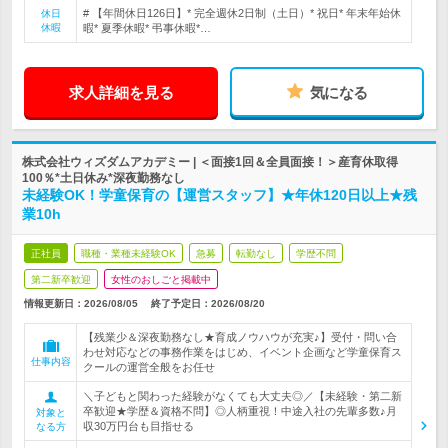
# 【年間休日126日】* 完全週休2日制（土日）* 祝日* 年末年始休
休日
休暇
暇* 夏季休暇* 弔事休暇*…
求人詳細を見る
気になる
株式会社ウィズダムアカデミー | ＜面接1回＆全員面接！＞産育休取得
100％*土日休み*深夜勤務なし
未経験OK！学童保育の【運営スタッフ】★年休120日以上★残
業10h
正社員
職種・業種未経験OK
急募
転勤なし
学歴不問
第二新卒歓迎
女性のおしごと掲載中
情報更新日：2026/08/05
終了予定日：
2026/08/20
【残業少＆深夜勤務なし★育成ノウハウが充実♪】受付・問い合
わせ対応などの事務作業をはじめ、イベント企画など学童保育ス
仕事内容
クールの運営全般をお任せ
＼子どもと関わった経験がなくても大丈夫◎／【未経験・第二新
卒歓迎★学歴＆資格不問】◎人柄重視！中途入社の先輩多数♪月
対象と
収30万円台も目指せる
なる方