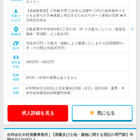
がメイン
【未経験歓迎】◎年齢不問 ◎女性も活躍中 ◎PCの基本操作スキ
ルをお持ちの方★家庭と両立するためのサポート体制が充実 ★水
対象と
日祝完全休み
なる方
大阪府豊中市蛍池中町1丁目3-19 2F ※大阪モノレール・阪急宝
塚線「蛍池駅」より徒歩3分
勤務地
月給20万円～※能力・経験により優遇いたします※試用期間3ヶ
月（その間は月給20万円）
給与
300万円～400万円
初年度
年収
勤務
09:00～18:00※残業はありません
時間
# 年間休日120日以上完全週休2日制（水日）祝日GW・夏季・年
休日
休暇
末年始休暇有給休暇慶弔休暇
求人詳細を見る
気になる
合同会社木村測量事務所 | 【測量及び土地・建物に関する登記の専門家】年
間休日120日以上