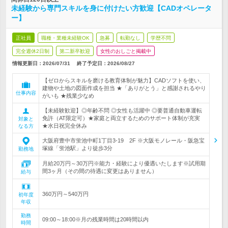
未経験から専門スキルを身に付けたい方歓迎【CADオペレータ
ー】
正社員
職種・業種未経験OK
急募
転勤なし
学歴不問
完全週休2日制
第二新卒歓迎
女性のおしごと掲載中
情報更新日：2026/07/31
終了予定日：
2026/08/27
【ゼロからスキルを磨ける教育体制が魅力】CADソフトを使い、
建物や土地の図面作成を担当 ★「ありがとう」と感謝されるやり
仕事内容
がいも ★残業少なめ
【未経験歓迎】◎年齢不問 ◎女性も活躍中 ◎要普通自動車運転
免許（AT限定可）★家庭と両立するためのサポート体制が充実
対象と
★水日祝完全休み
なる方
大阪府豊中市蛍池中町1丁目3-19 2F ※大阪モノレール・阪急宝
塚線「蛍池駅」より徒歩3分
勤務地
月給20万円～30万円※能力・経験により優遇いたします※試用期
間3ヶ月（その間の待遇に変更はありません）
給与
360万円～540万円
初年度
年収
勤務
09:00～18:00※月の残業時間は20時間以内
時間