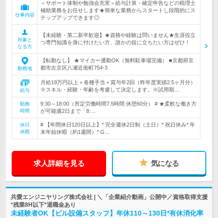
＜サポート体制や勉強会充実＞給与計算・確定申告などの税理士
補助業務をお任せします★簡単な業務からスタートし段階的にス
仕事内容
テップアップできます◎
【未経験・第二新卒歓迎】★資格や経験は問いません★生涯役立
対象と
つ専門知識を身に付けたい方、誰かの役に立ちたい方はぜひ！
なる方
【転勤なし】 ★マイカー通勤OK（無料駐車場完備） ■京都府京
都市左京区八瀬近衛町754-3
勤務地
月給19万円以上＋各種手当＋賞与年2回（昨年度実績2.5ヶ月分）
※スキル・経験・年齢を考慮して決定します。※試用期…
給与
9:30～18:00（所定労働時間7.5時間 休憩60分） # ★柔軟な働き方
勤務
時間
が可能週2日まで「8:…
# 【年間休日120日以上】* 完全週休2日制（土日）* 祝日休み* 年
休日
休暇
末年始休暇（約1週間）* G…
求人詳細を見る
気になる
共愛エンジニヤリング株式会社 | ＼「企業紹介動画」公開中／資格取得支援
*残業8H以下*退職金あり
未経験者OK【ビル設備スタッフ】年休110～130日*有休消化率