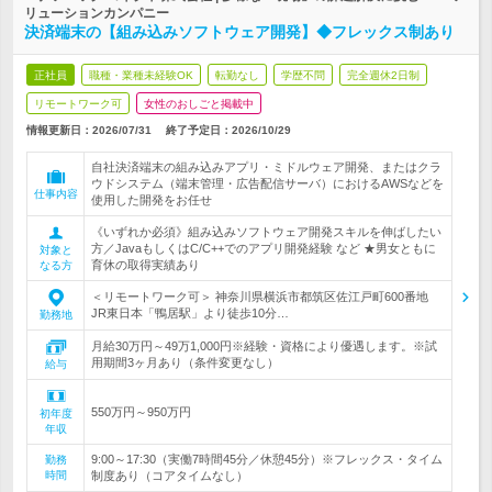
リューションカンパニー
決済端末の【組み込みソフトウェア開発】◆フレックス制あり
正社員
職種・業種未経験OK
転勤なし
学歴不問
完全週休2日制
リモートワーク可
女性のおしごと掲載中
情報更新日：2026/07/31
終了予定日：
2026/10/29
自社決済端末の組み込みアプリ・ミドルウェア開発、またはクラ
ウドシステム（端末管理・広告配信サーバ）におけるAWSなどを
仕事内容
使用した開発をお任せ
《いずれか必須》組み込みソフトウェア開発スキルを伸ばしたい
方／JavaもしくはC/C++でのアプリ開発経験 など ★男女ともに
対象と
育休の取得実績あり
なる方
＜リモートワーク可＞ 神奈川県横浜市都筑区佐江戸町600番地
JR東日本「鴨居駅」より徒歩10分…
勤務地
月給30万円～49万1,000円※経験・資格により優遇します。※試
用期間3ヶ月あり（条件変更なし）
給与
550万円～950万円
初年度
年収
9:00～17:30（実働7時間45分／休憩45分）※フレックス・タイム
勤務
時間
制度あり（コアタイムなし）