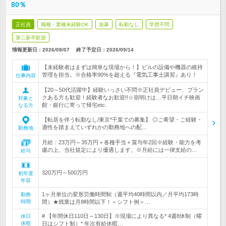
80％
正社員
職種・業種未経験OK
急募
転勤なし
学歴不問
第二新卒歓迎
情報更新日：2026/08/07
終了予定日：
2026/09/14
【未経験者はまずは簡単な現場から！】ビルの設備や機器の維持
管理を担当。※合格率90%を超える『電気工事士講習』あり！
仕事内容
【20～50代活躍中】経験いっさい不問※正社員デビュー、ブラン
クある方も歓迎！経験者なお歓迎!!☆宿明けは…平日朝イチ映画
対象と
館・銀行に寄って帰宅etc.
なる方
【転居を伴う転勤なし/東京*千葉での募集】 ◎ご希望・ご経験・
適性を踏まえていずれかの勤務地への配…
勤務地
月給：23万円～35万円＋各種手当＋賞与年2回※経験・能力を考
慮の上、当社規定により優遇します。※月給には一律支給の…
給与
320万円～500万円
初年度
年収
1ヶ月単位の変形労働時間制（週平均40時間以内／月平均173時
勤務
時間
間）★残業は月8時間以下！＜シフト例＞…
# 【年間休日110日～130日】※現場により異なる* 4週8休制（曜
休日
休暇
日はシフト制）* 年次有給休暇…