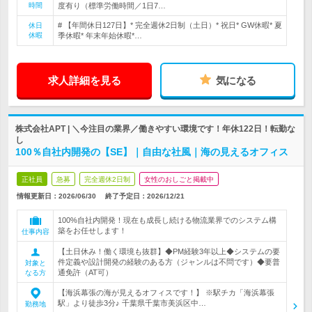
時間
度有り（標準労働時間／1日7…
# 【年間休日127日】* 完全週休2日制（土日）* 祝日* GW休暇* 夏
休日
休暇
季休暇* 年末年始休暇*…
求人詳細を見る
気になる
株式会社APT | ＼今注目の業界／働きやすい環境です！年休122日！転勤な
し
100％自社内開発の【SE】｜自由な社風｜海の見えるオフィス
正社員
急募
完全週休2日制
女性のおしごと掲載中
情報更新日：2026/06/30
終了予定日：
2026/12/21
100%自社内開発！現在も成長し続ける物流業界でのシステム構
築をお任せします！
仕事内容
【土日休み！働く環境も抜群】◆PM経験3年以上◆システムの要
件定義や設計開発の経験のある方（ジャンルは不問です）◆要普
対象と
通免許（AT可）
なる方
【海浜幕張の海が見えるオフィスです！】 ※駅チカ「海浜幕張
駅」より徒歩3分♪ 千葉県千葉市美浜区中…
勤務地