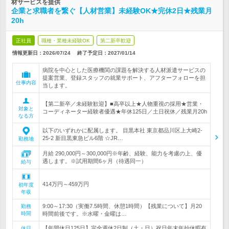
材サービスを提供
企業と求職者を繋ぐ【人材営業】未経験OK★完休2日★残業月
20h
正社員
職種・業種未経験OK
第二新卒歓迎
情報更新日：2026/07/24
終了予定日：
2027/01/14
病院を中心とした医療機関の課題を解決する人材派遣サービスの
提案営業、登録スタッフの就業サポート、アフターフォローを担
仕事内容
当します。
【第二新卒／未経験歓迎】■高卒以上★人物重視の採用★営業・
対象と
コーディネーター経験者優遇★年休125日／土日祝休／残業月20h
なる方
以下のいずれかに配属します。 目黒本社 東京都品川区上大崎2-
25-2 新目黒東急ビル6階 ☆JR…
勤務地
月給 290,000円～300,000円※年齢、経験、能力を考慮の上、優
遇します。※試用期間6ヶ月（待遇同一）
給与
414万円～459万円
初年度
年収
9:00～17:30（実働7.5時間、休憩1時間）【残業について】月20
勤務
時間
時間前後です。※水曜・金曜は…
【年間休日125日】完全週休2日制（土・日）祝日年末年始休暇有
休日