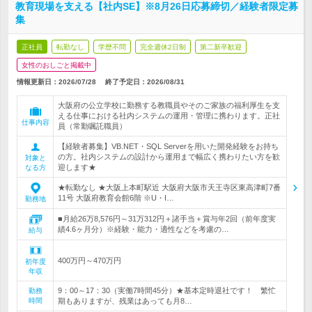
教育現場を支える【社内SE】※8月26日応募締切／経験者限定募
集
正社員
転勤なし
学歴不問
完全週休2日制
第二新卒歓迎
女性のおしごと掲載中
情報更新日：2026/07/28
終了予定日：
2026/08/31
大阪府の公立学校に勤務する教職員やそのご家族の福利厚生を支
える仕事における社内システムの運用・管理に携わります。正社
仕事内容
員（常勤嘱託職員）
【経験者募集】VB.NET・SQL Serverを用いた開発経験をお持ち
の方。社内システムの設計から運用まで幅広く携わりたい方を歓
対象と
迎します★
なる方
★転勤なし ★大阪上本町駅近 大阪府大阪市天王寺区東高津町7番
11号 大阪府教育会館6階 ※U・I…
勤務地
■月給26万8,576円～31万312円＋諸手当＋賞与年2回（前年度実
績4.6ヶ月分）※経験・能力・適性などを考慮の…
給与
400万円～470万円
初年度
年収
9：00～17：30（実働7時間45分）★基本定時退社です！ 繁忙
勤務
時間
期もありますが、残業はあっても月8…