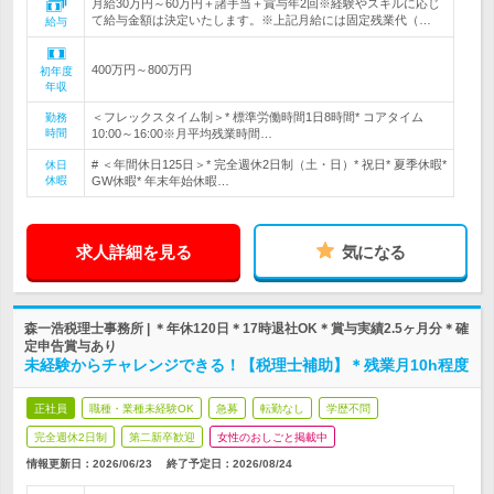
月給30万円～60万円＋諸手当＋賞与年2回※経験やスキルに応じ
て給与金額は決定いたします。※上記月給には固定残業代（…
給与
400万円～800万円
初年度
年収
＜フレックスタイム制＞* 標準労働時間1日8時間* コアタイム
勤務
時間
10:00～16:00※月平均残業時間…
# ＜年間休日125日＞* 完全週休2日制（土・日）* 祝日* 夏季休暇*
休日
休暇
GW休暇* 年末年始休暇…
求人詳細を見る
気になる
森一浩税理士事務所 | ＊年休120日＊17時退社OK＊賞与実績2.5ヶ月分＊確
定申告賞与あり
未経験からチャレンジできる！【税理士補助】＊残業月10h程度
正社員
職種・業種未経験OK
急募
転勤なし
学歴不問
完全週休2日制
第二新卒歓迎
女性のおしごと掲載中
情報更新日：2026/06/23
終了予定日：
2026/08/24