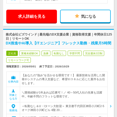
求人詳細を見る
気になる
株式会社ビズウインド | 最先端のDX支援企業｜資格取得支援｜年間休日125
日｜リモートOK
DX推進やAI導入【ITエンジニア】フレックス勤務・残業月5時間
正社員
業種未経験OK
急募
転勤なし
学歴不問
完全週休2日制
リモートワーク可
情報更新日：2026/05/01
終了予定日：
2026/10/29
【あなたの”強み”を活かせる環境です！】 最新技術を活用した開
発やシステムの導入支援など、希望やスキルに応じた案件をお任
仕事内容
せします。
＼開発経験が1年あれば応募可！／ 40～50代入社の先輩も活躍
対象と
中。年齢不問のフラットな環境です。
なる方
＜転勤なし＆U・Iターン大歓迎＞ 東京都千代田区神田小川町2-5
オーク神田小川町ビル 4階 20…
勤務地