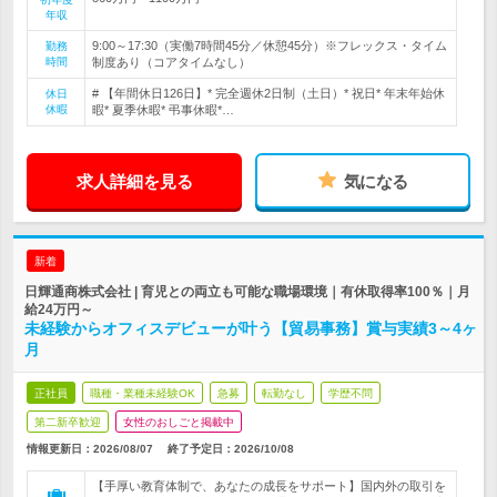
年収
9:00～17:30（実働7時間45分／休憩45分）※フレックス・タイム
勤務
時間
制度あり（コアタイムなし）
# 【年間休日126日】* 完全週休2日制（土日）* 祝日* 年末年始休
休日
休暇
暇* 夏季休暇* 弔事休暇*…
求人詳細を見る
気になる
新着
日輝通商株式会社 | 育児との両立も可能な職場環境｜有休取得率100％｜月
給24万円～
未経験からオフィスデビューが叶う【貿易事務】賞与実績3～4ヶ
月
正社員
職種・業種未経験OK
急募
転勤なし
学歴不問
第二新卒歓迎
女性のおしごと掲載中
情報更新日：2026/08/07
終了予定日：
2026/10/08
【手厚い教育体制で、あなたの成長をサポート】国内外の取引を