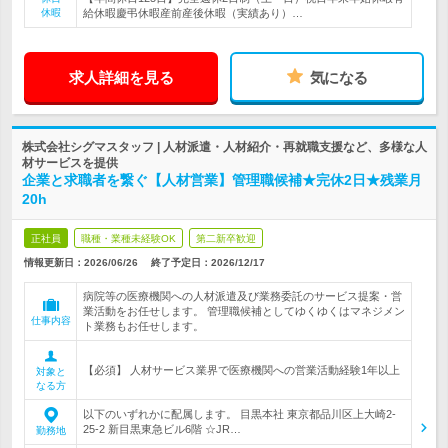
休暇
給休暇慶弔休暇産前産後休暇（実績あり）…
求人詳細を見る
気になる
株式会社シグマスタッフ | 人材派遣・人材紹介・再就職支援など、多様な人
材サービスを提供
企業と求職者を繋ぐ【人材営業】管理職候補★完休2日★残業月
20h
正社員
職種・業種未経験OK
第二新卒歓迎
情報更新日：2026/06/26
終了予定日：
2026/12/17
病院等の医療機関への人材派遣及び業務委託のサービス提案・営
業活動をお任せします。 管理職候補としてゆくゆくはマネジメン
仕事内容
ト業務もお任せします。
【必須】 人材サービス業界で医療機関への営業活動経験1年以上
対象と
なる方
以下のいずれかに配属します。 目黒本社 東京都品川区上大崎2-
25-2 新目黒東急ビル6階 ☆JR…
勤務地