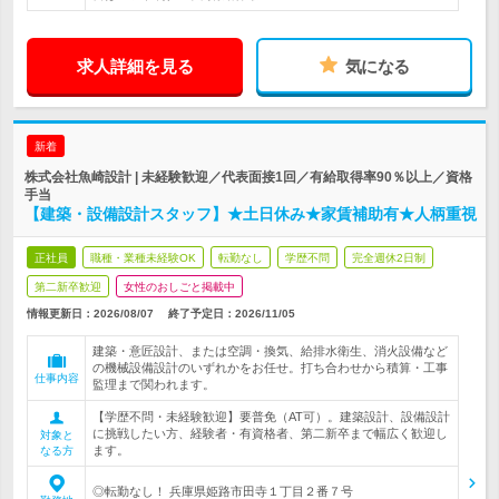
求人詳細を見る
気になる
新着
株式会社魚崎設計 | 未経験歓迎／代表面接1回／有給取得率90％以上／資格
手当
【建築・設備設計スタッフ】★土日休み★家賃補助有★人柄重視
正社員
職種・業種未経験OK
転勤なし
学歴不問
完全週休2日制
第二新卒歓迎
女性のおしごと掲載中
情報更新日：2026/08/07
終了予定日：
2026/11/05
建築・意匠設計、または空調・換気、給排水衛生、消火設備など
の機械設備設計のいずれかをお任せ。打ち合わせから積算・工事
仕事内容
監理まで関われます。
【学歴不問・未経験歓迎】要普免（AT可）。建築設計、設備設計
に挑戦したい方、経験者・有資格者、第二新卒まで幅広く歓迎し
対象と
ます。
なる方
◎転勤なし！ 兵庫県姫路市田寺１丁目２番７号