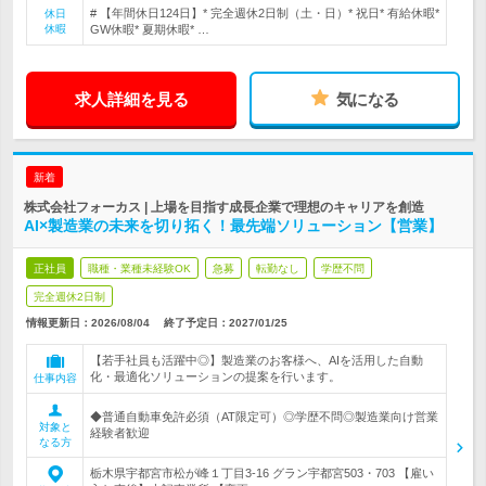
# 【年間休日124日】* 完全週休2日制（土・日）* 祝日* 有給休暇*
休日
休暇
GW休暇* 夏期休暇* …
求人詳細を見る
気になる
新着
株式会社フォーカス | 上場を目指す成長企業で理想のキャリアを創造
AI×製造業の未来を切り拓く！最先端ソリューション【営業】
正社員
職種・業種未経験OK
急募
転勤なし
学歴不問
完全週休2日制
情報更新日：2026/08/04
終了予定日：
2027/01/25
【若手社員も活躍中◎】製造業のお客様へ、AIを活用した自動
化・最適化ソリューションの提案を行います。
仕事内容
◆普通自動車免許必須（AT限定可）◎学歴不問◎製造業向け営業
対象と
経験者歓迎
なる方
栃木県宇都宮市松が峰１丁目3-16 グラン宇都宮503・703 【雇い