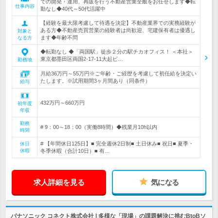
での開発・運用、再販を行う不動産営業全般をお任せします◆転
仕事内容
勤なし◆40代～50代活躍中
【経験を最大限考慮して待遇を決定】不動産業界での実務経験が
ある方◆不動産売買営業の経験者は尚歓迎、宅建保有者は優遇し
対象と
ます◆年齢不問
なる方
◆転勤なし ◆「両国駅」徒歩２分の駅チカオフィス！ ＜本社＞
東京都墨田区両国2-17-11大起ビ…
勤務地
月給36万円～55万円※ご年齢・ご経歴を考慮して初任給を決定い
たします。※試用期間3ヶ月間あり（同条件）
給与
432万円～660万円
初年度
年収
勤務
# 9：00～18：00（実働8時間）◆残業月10h以内
時間
# 【年間休日125日】■ 完全週休2日制■ 土日休み■ 祝日■ 夏季・
休日
休暇
冬季休暇（合計10日）■ 有…
求人詳細を見る
気になる
パナソニック コネクト株式会社 | 多様な「現場」の課題解決に挑むBtoBソ