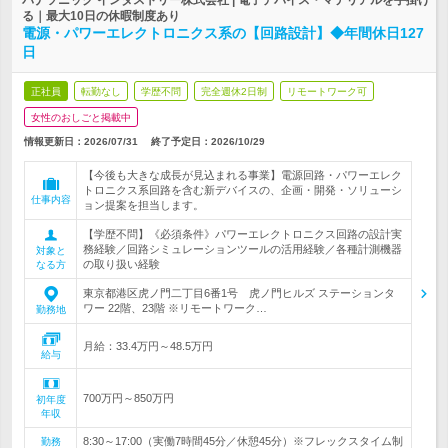
パナソニック インダストリー株式会社 | 電子デバイス・マテリアルを手掛け
る｜最大10日の休暇制度あり
電源・パワーエレクトロニクス系の【回路設計】◆年間休日127
日
正社員
転勤なし
学歴不問
完全週休2日制
リモートワーク可
女性のおしごと掲載中
情報更新日：2026/07/31
終了予定日：
2026/10/29
【今後も大きな成長が見込まれる事業】電源回路・パワーエレク
トロニクス系回路を含む新デバイスの、企画・開発・ソリューシ
仕事内容
ョン提案を担当します。
【学歴不問】《必須条件》パワーエレクトロニクス回路の設計実
務経験／回路シミュレーションツールの活用経験／各種計測機器
対象と
の取り扱い経験
なる方
東京都港区虎ノ門二丁目6番1号 虎ノ門ヒルズ ステーションタ
ワー 22階、23階 ※リモートワーク…
勤務地
月給：33.4万円～48.5万円
給与
700万円～850万円
初年度
年収
8:30～17:00（実働7時間45分／休憩45分）※フレックスタイム制
勤務