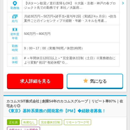
【UIターン歓迎／直行直帰もOK】 ※大阪・京都・神戸の各プロ
ジェクト先での勤務です 本社／大阪府…
勤務地
月給30万円～50万円+諸手当+賞与年2回（実績計4ヶ月分）+担当
案件ごとのインセンティブ※経験・年齢・スキルを考慮…
給与
500万円～800万円
初年度
年収
勤務
9：00～17：00（実働7時間／休憩1時間）
時間
# ＜年間休日120日以上＞* 完全週休2日制（土日）※業務都合に
休日
休暇
より変動* 祝日* 有給休暇* G…
求人詳細を見る
気になる
カコムスSIT株式会社 | 創業54年のカコムスグループ｜リピート率97%｜在
宅あり◎
《東京》基幹系業務の開発案件【PM】◆経験者募集！
正社員
転勤なし
完全週休2日制
リモートワーク可
女性のおしごと掲載中