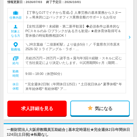
情報更新日：2026/07/03
終了予定日：
2026/10/01
【丁寧なOJTでイチから育成♪】人事労務の基本業務からスター
ト→将来的にはバックオフィス業務全般のサポートもお任せ
仕事内容
【女性活躍中！未経験・第二新卒歓迎】◆必須条件は基本的な
PCスキルのみ ◎ブランクがある方も歓迎♪ ★産休育休取得可＆
対象と
育休後の時短勤務相談OK！
なる方
＼JR京葉線「二俣新町駅」より徒歩5分！／ 千葉県市川市原木
2526-32 トライアングル・ラボ・…
勤務地
月給25万円～28万円＋諸手当＋賞与年3回※経験・スキルに応じ
て当社規定により決定いたします。※試用期間6ヶ月（期間…
給与
勤務
9:00～18:00（休憩60分）
時間
* 完全週休2日制（年間休日125日）* 土日祝日休み* 夏季休暇* 年
休日
休暇
末年始休暇* 有給休暇* ア…
求人詳細を見る
気になる
一般財団法人大阪府教職員互助組合 | 基本定時退社★完全週休2日/年間休日
124日(土日祝)★転勤なし