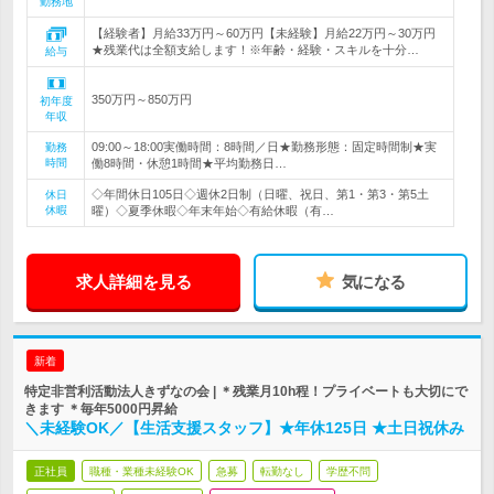
勤務地
【経験者】月給33万円～60万円【未経験】月給22万円～30万円
★残業代は全額支給します！※年齢・経験・スキルを十分…
給与
350万円～850万円
初年度
年収
09:00～18:00実働時間：8時間／日★勤務形態：固定時間制★実
勤務
時間
働8時間・休憩1時間★平均勤務日…
◇年間休日105日◇週休2日制（日曜、祝日、第1・第3・第5土
休日
休暇
曜）◇夏季休暇◇年末年始◇有給休暇（有…
求人詳細を見る
気になる
新着
特定非営利活動法人きずなの会 | ＊残業月10h程！プライベートも大切にで
きます ＊毎年5000円昇給
＼未経験OK／【生活支援スタッフ】★年休125日 ★土日祝休み
正社員
職種・業種未経験OK
急募
転勤なし
学歴不問