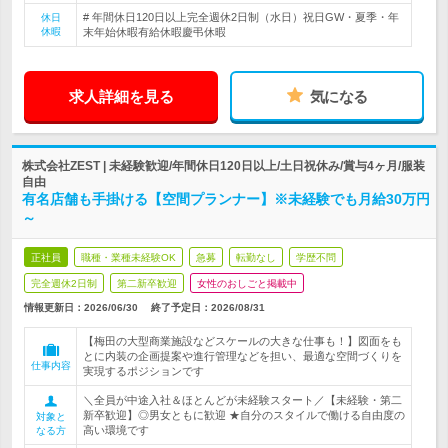
# 年間休日120日以上完全週休2日制（水日）祝日GW・夏季・年
休日
休暇
末年始休暇有給休暇慶弔休暇
求人詳細を見る
気になる
株式会社ZEST | 未経験歓迎/年間休日120日以上/土日祝休み/賞与4ヶ月/服装
自由
有名店舗も手掛ける【空間プランナー】※未経験でも月給30万円
～
正社員
職種・業種未経験OK
急募
転勤なし
学歴不問
完全週休2日制
第二新卒歓迎
女性のおしごと掲載中
情報更新日：2026/06/30
終了予定日：
2026/08/31
【梅田の大型商業施設などスケールの大きな仕事も！】図面をも
とに内装の企画提案や進行管理などを担い、最適な空間づくりを
仕事内容
実現するポジションです
＼全員が中途入社＆ほとんどが未経験スタート／【未経験・第二
新卒歓迎】◎男女ともに歓迎 ★自分のスタイルで働ける自由度の
対象と
高い環境です
なる方