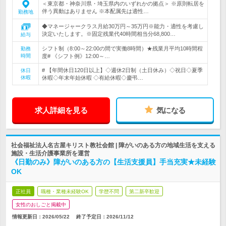
＜東京都・神奈川県・埼玉県内のいずれかの拠点＞ ※原則転居を
伴う異動はありません ※本配属先は適性…
勤務地
◆マネージャークラス月給30万円～35万円※能力・適性を考慮し
決定いたします。※固定残業代40時間相当分68,800…
給与
シフト制（8:00～22:00の間で実働8時間）★残業月平均10時間程
勤務
時間
度# 《シフト例》12:00～…
# 【年間休日120日以上】◇週休2日制（土日休み）◇祝日◇夏季
休日
休暇
休暇◇年末年始休暇 ◇有給休暇◇慶弔…
求人詳細を見る
気になる
社会福祉法人名古屋キリスト教社会館 | 障がいのある方の地域生活を支える
施設・生活介護事業所を運営
《日勤のみ》障がいのある方の【生活支援員】手当充実★未経験
OK
正社員
職種・業種未経験OK
学歴不問
第二新卒歓迎
女性のおしごと掲載中
情報更新日：2026/05/22
終了予定日：
2026/11/12