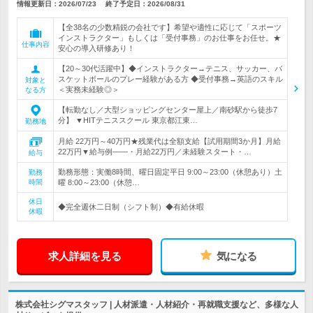
情報更新日：2026/07/23
終了予定日：
2026/08/31
【全38名の少数精鋭の会社です】希望や適性に応じて「スポーツ
インストラクター」もしくは「受付事務」のお仕事をお任せ。★
仕事内容
安心の導入研修あり！
【20～30代活躍中】◆インストラクター→テニス、サッカー、バ
スケットボールのプレー経験がある方 ◆受付事務→英語のスキル
対象と
＜実務未経験◎＞
なる方
【転勤なし／大型ショッピングセンター屋上／南砂駅から徒歩7
分】 ▼HITテニススクール 東京都江東…
勤務地
月給 22万円～40万円★残業代は全額支給【試用期間3か月】月給
22万円▼給与例――・月給22万円／未経験スタート・…
給与
勤務形態：実働8時間、曜日固定平日 9:00～23:00（休憩あり）土
勤務
時間
曜 8:00～23:00（休憩…
休日
◆完全週休二日制（シフト制）◆有給休暇
休暇
求人詳細を見る
気になる
株式会社シグマスタッフ | 人材派遣・人材紹介・再就職支援など、多様な人