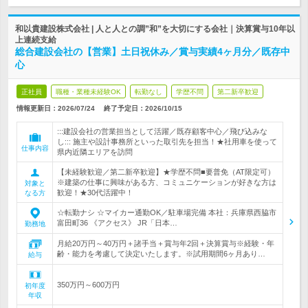
和以貴建設株式会社 | 人と人との調”和”を大切にする会社｜決算賞与10年以
上連続支給
総合建設会社の【営業】土日祝休み／賞与実績4ヶ月分／既存中
心
正社員
職種・業種未経験OK
転勤なし
学歴不問
第二新卒歓迎
情報更新日：2026/07/24
終了予定日：
2026/10/15
:::建設会社の営業担当として活躍／既存顧客中心／飛び込みな
し::: 施主や設計事務所といった取引先を担当！★社用車を使って
仕事内容
県内近隣エリアを訪問
【未経験歓迎／第二新卒歓迎】★学歴不問■要普免（AT限定可）
※建築の仕事に興味がある方、コミュニケーションが好きな方は
対象と
歓迎！★30代活躍中！
なる方
☆転勤ナシ ☆マイカー通勤OK／駐車場完備 本社：兵庫県西脇市
富田町36 《アクセス》 JR「日本…
勤務地
月給20万円～40万円＋諸手当＋賞与年2回＋決算賞与※経験・年
齢・能力を考慮して決定いたします。※試用期間6ヶ月あり…
給与
350万円～600万円
初年度
年収