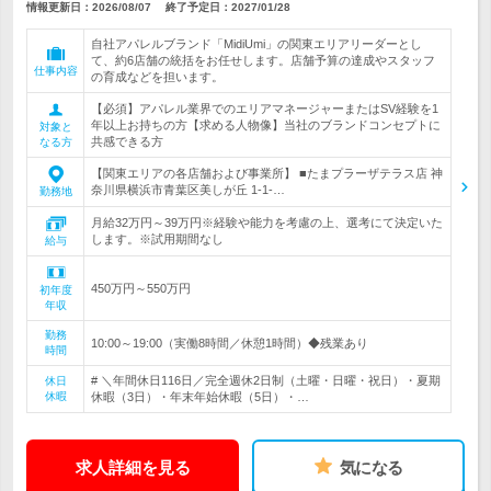
情報更新日：2026/08/07
終了予定日：
2027/01/28
自社アパレルブランド「MidiUmi」の関東エリアリーダーとし
て、約6店舗の統括をお任せします。店舗予算の達成やスタッフ
仕事内容
の育成などを担います。
【必須】アパレル業界でのエリアマネージャーまたはSV経験を1
年以上お持ちの方【求める人物像】当社のブランドコンセプトに
対象と
共感できる方
なる方
【関東エリアの各店舗および事業所】 ■たまプラーザテラス店 神
奈川県横浜市青葉区美しが丘 1-1-…
勤務地
月給32万円～39万円※経験や能力を考慮の上、選考にて決定いた
します。※試用期間なし
給与
450万円～550万円
初年度
年収
勤務
10:00～19:00（実働8時間／休憩1時間）◆残業あり
時間
# ＼年間休日116日／完全週休2日制（土曜・日曜・祝日）・夏期
休日
休暇
休暇（3日）・年末年始休暇（5日）・…
求人詳細を見る
気になる