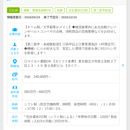
正社員
職種・業種未経験OK
急募
完全週休2日制
第二新卒歓迎
情報更新日：2026/06/19
終了予定日：
2026/12/10
【チーム制／大手顧客がメイン】◆物流倉庫内にある自動クレー
ンやベルトコンベヤの点検、消耗部品の交換業務などをお任せし
仕事内容
ます。
【第二新卒・未経験歓迎】◎高卒以上◎要普通免許（AT限定可）
◆機械いじりが好きな方、安定した環境で技術を身に付けたい方
対象と
を歓迎します！
なる方
◎マイカー通勤OK 【ダイフク多摩】 東京都立川市富士見町２丁
目１３－１９ 富士見町ビル 【ダイフ…
勤務地
月給：240,000円～
給与
350万円～600万円
初年度
年収
シフト制（所定労働時間：8時間、休憩時間：60分）（１）8:00
勤務
時間
～17:00（２）17:00～2:0…
* 完全週休2日制（シフト制による）* 年間休日日数：120日* 有給
休日
休暇
休暇（入社3カ月後に10日付与…