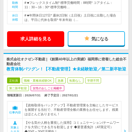
# ■フレックスタイム制* 標準労働時間：8時間* コアタイム：
勤務
時間
11：30～16：30* 標準労働時…
# ■年間休日127日* 週休2日制（土日祝）土日祝に出勤した場合
休日
休暇
は、平日に代休を取得* 年末年始（…
求人詳細を見る
気になる
株式会社オクゼン不動産 | 《創業40年以上の実績》福岡県に密着した総合不
動産会社
教育体制バツグン！【不動産管理】★未経験歓迎／第二新卒歓迎
正社員
職種・業種未経験OK
急募
転勤なし
学歴不問
第二新卒歓迎
女性のおしごと掲載中
情報更新日：2026/07/31
終了予定日：
2027/01/21
【資格取得をバックアップ】不動産管理業を主軸としたサービス
を展開する当社で、不動産管理全般の業務をお任せします。残業
仕事内容
はほとんどありません！
【やる気や人柄を重視した採用】コミュニケーション/チームワー
クを大切にできる方を歓迎します ◆要普通免許（AT限定可）
対象と
◆20代～30代活躍中！
なる方