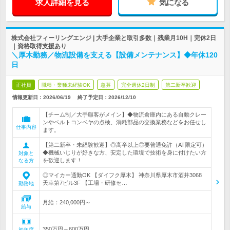
求人詳細を見る
気になる
株式会社フィーリングエンジ | 大手企業と取引多数｜残業月10H｜完休2日
｜資格取得支援あり
＼厚木勤務／物流設備を支える【設備メンテナンス】◆年休120
日
正社員
職種・業種未経験OK
急募
完全週休2日制
第二新卒歓迎
情報更新日：2026/06/19
終了予定日：
2026/12/10
【チーム制／大手顧客がメイン】◆物流倉庫内にある自動クレー
ンやベルトコンベヤの点検、消耗部品の交換業務などをお任せし
仕事内容
ます。
【第二新卒・未経験歓迎】◎高卒以上◎要普通免許（AT限定可）
◆機械いじりが好きな方、安定した環境で技術を身に付けたい方
対象と
を歓迎します！
なる方
◎マイカー通勤OK 【ダイフク厚木】 神奈川県厚木市酒井3068
天幸第7ビル3F 【工場・研修セ…
勤務地
月給：240,000円～
給与
350万円～600万円
初年度