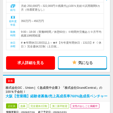
月給 250,000円～322,000円※残業代は100％支給※試用期間6カ
月（待遇変更なし）
給与
350万円～450万円
初年度
年収
9:00～18:00（実働8時間／休憩60分）※時間外労働あり※月平均
勤務
時間
残業10時間程度
# ★年間休日130日以上～★# 【今年度年間休日：131日】# 《 休
休日
休暇
日 》完全週休2日制（土日祝…
求人詳細を見る
気になる
新着
株式会社GC．Union | 《 急成長中企業 》「株式会社GrandCentral」の
100％子会社！
大阪【営業職】経験者募集/売上高成長率760%急成長ベンチャー
正社員
急募
完全週休2日制
第二新卒歓迎
女性のおしごと掲載中
情報更新日：2026/07/16
終了予定日：
2026/12/31