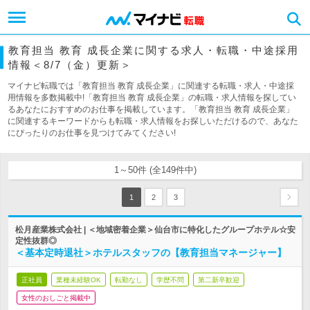
教育担当 教育 成長企業に関する求人・転職・中途採用
情報＜8/7（金）更新＞
マイナビ転職では「教育担当 教育 成長企業」に関連する転職・求人・中途採
用情報を多数掲載中!「教育担当 教育 成長企業」の転職・求人情報を探してい
るあなたにおすすめのお仕事を掲載しています。「教育担当 教育 成長企業」
に関連するキーワードからも転職・求人情報をお探しいただけるので、あなた
にぴったりのお仕事を見つけてみてください!
1～50件 (全149件中)
1
2
3
松月産業株式会社 | ＜地域密着企業＞仙台市に特化したグループホテル☆安
定性抜群◎
＜基本定時退社＞ホテルスタッフの【教育担当マネージャー】
正社員
業種未経験OK
転勤なし
学歴不問
第二新卒歓迎
女性のおしごと掲載中