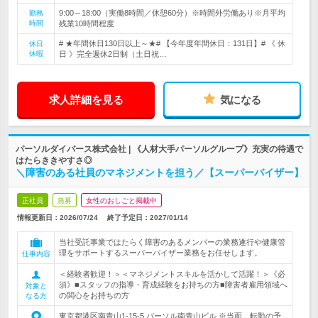
9:00～18:00（実働8時間／休憩60分）※時間外労働あり※月平均
勤務
時間
残業10時間程度
# ★年間休日130日以上～★# 【今年度年間休日：131日】# 《 休
休日
休暇
日 》完全週休2日制（土日祝…
求人詳細を見る
気になる
パーソルダイバース株式会社 | 《人材大手パーソルグループ》充実の待遇で
はたらききやすさ◎
＼障害のある社員のマネジメントを担う／【スーパーバイザー】
正社員
急募
女性のおしごと掲載中
情報更新日：2026/07/24
終了予定日：
2027/01/14
当社受託事業ではたらく障害のあるメンバーの業務遂行や健康管
理をサポートするスーパーバイザー業務をお任せします。
仕事内容
＜経験者歓迎！＞＜マネジメントスキルを活かして活躍！＞《必
須》■スタッフの指導・育成経験をお持ちの方■障害者雇用領域へ
対象と
の関心をお持ちの方
なる方
東京都港区南青山1-15-5 パーソル南青山ビル ※当面、転勤の予