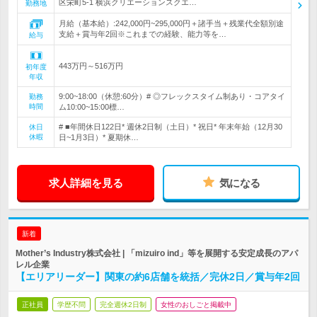
区栄町5-1 横浜クリエーションスクエ…
勤務地
月給（基本給）:242,000円~295,000円＋諸手当＋残業代全額別途
支給＋賞与年2回※これまでの経験、能力等を…
給与
443万円～516万円
初年度
年収
9:00~18:00（休憩:60分）# ◎フレックスタイム制あり・コアタイ
勤務
時間
ム10:00~15:00標…
# ■年間休日122日* 週休2日制（土日）* 祝日* 年末年始（12月30
休日
休暇
日~1月3日）* 夏期休…
求人詳細を見る
気になる
新着
Mother’s Industry株式会社 | 「mizuiro ind」等を展開する安定成長のアパ
レル企業
【エリアリーダー】関東の約6店舗を統括／完休2日／賞与年2回
正社員
学歴不問
完全週休2日制
女性のおしごと掲載中