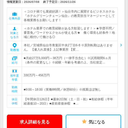
情報更新日：2026/07/08
終了予定日：
2026/11/26
＜コロナ禍でも業績好調！＞仙台市内に展開するビジネスホテル
『ホテルグリーンチェーン仙台』の教育担当マネージャーとして
仕事内容
各種業務をお願いします！
＜ホテル業界での教育経験がある方歓迎します！＞★学歴不問／
要普免／ワードやエクセルが使える方★ 働く環境も好条件！地
対象と
域に根付いて働ける◎
なる方
本社／宮城県仙台市青葉区中央2丁目6-8 ※原則転勤はありませ
ん。 【雇入れ直後】上記事業所 【変…
勤務地
■月給27万5,000円～38万円（一律手当含む）※試用期間6ヵ月
（条件の変更なし）※経験・年齢を考慮の上、当社規定…
給与
330万円～456万円
初年度
年収
勤務
■9:00～18:00（実働8時間／休憩60分）※残業ほぼ無し
時間
【年間休日126日】■週休2日制（土・日・祝）■有給休暇（半年
休日
休暇
経過後10～20日）■産前産後休暇 ■…
求人詳細を見る
気になる