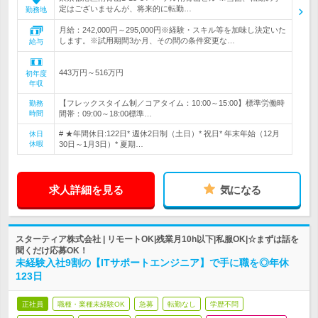
定はございませんが、将来的に転勤…
勤務地
月給：242,000円～295,000円※経験・スキル等を加味し決定いた
します。※試用期間3か月、その間の条件変更な…
給与
443万円～516万円
初年度
年収
【フレックスタイム制／コアタイム：10:00～15:00】標準労働時
勤務
時間
間帯：09:00～18:00標準…
# ★年間休日:122日* 週休2日制（土日）* 祝日* 年末年始（12月
休日
休暇
30日～1月3日）* 夏期…
求人詳細を見る
気になる
スターティア株式会社 | リモートOK|残業月10h以下|私服OK|☆まずは話を
聞くだけ応募OK！
未経験入社9割の【ITサポートエンジニア】で手に職を◎年休
123日
正社員
職種・業種未経験OK
急募
転勤なし
学歴不問