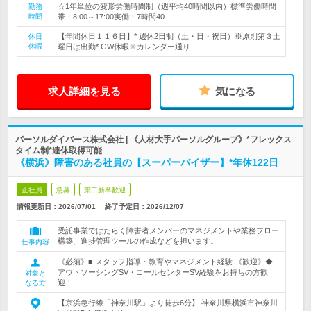
☆1年単位の変形労働時間制（週平均40時間以内）標準労働時間
勤務
時間
帯：8:00～17:00実働：7時間40…
【年間休日１１６日】* 週休2日制（土・日・祝日）※原則第３土
休日
休暇
曜日は出勤* GW休暇※カレンダー通り…
求人詳細を見る
気になる
パーソルダイバース株式会社 | 《人材大手パーソルグループ》*フレックス
タイム制*連休取得可能
《横浜》障害のある社員の【スーパーバイザー】*年休122日
正社員
急募
第二新卒歓迎
情報更新日：2026/07/01
終了予定日：
2026/12/07
受託事業ではたらく障害者メンバーのマネジメントや業務フロー
構築、進捗管理ツールの作成などを担います。
仕事内容
《必須》■ スタッフ指導・教育やマネジメント経験 《歓迎》◆
アウトソーシングSV・コールセンターSV経験をお持ちの方歓
対象と
迎！
なる方
【京浜急行線「神奈川駅」より徒歩6分】 神奈川県横浜市神奈川