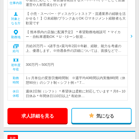
や適性に応じて、各店舗を統括するスーパーバイザーとして店舗
仕事内容
運営や人材育成を行います
【 小売・スーパー・ディスカウントストア・流通業界の経験を活
かせる！ 】◎未経験/ブランクありOK ◎マネジメント経験者も大
対象と
歓迎です
なる方
【 熊本県内の店舗に配属予定】 ＊希望勤務地相談可 ＊マイカ
ー・自転車通勤OK ＊U・Iターン歓迎…
勤務地
月給20万円～ +諸手当+賞与年2回※年齢、経験、能力を考慮の
上、優遇します。※待遇条件の詳細については、面接などで…
給与
300万円～500万円
初年度
年収
1ヶ月単位の変形労働時間制 ※週平均40時間以内実働8時間（休
勤務
時間
憩90分）のシフト制＜シフト例＞* 7…
週休2日制（シフト）＊希望休は柔軟に対応しています＊月8～10
休日
休暇
日休み＊年間休日110日以上* 有給休…
求人詳細を見る
気になる
新着