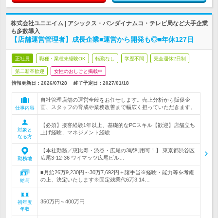
株式会社ユニエイム | アシックス・バンダイナムコ・テレビ局など大手企業
も多数導入
【店舗運営管理者】成長企業■運営から開発も◎■年休127日
正社員
職種・業種未経験OK
転勤なし
学歴不問
完全週休2日制
第二新卒歓迎
女性のおしごと掲載中
情報更新日：2026/07/28
終了予定日：
2027/01/18
自社管理店舗の運営全般をお任せします。売上分析から販促企
画、スタッフの育成や業務改善まで幅広く担っていただきます。
仕事内容
【必須】接客経験1年以上、基礎的なPCスキル【歓迎】店舗立ち
対象と
上げ経験、マネジメント経験
なる方
【本社勤務／恵比寿・渋谷・広尾の3駅利用可！】 東京都渋谷区
広尾3-12-36 ワイマッツ広尾ビル…
勤務地
■月給26万9,230円～30万7,692円＋諸手当※経験・能力等を考慮
の上、決定いたします※固定残業代6万3,14…
給与
350万円～400万円
初年度
年収