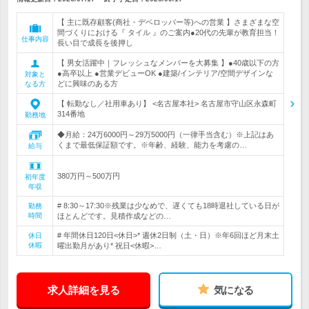
【 主に既存顧客(商社・デベロッパー等)への営業 】さまざまな空
間づくりにおける『 タイル 』のご案内●20代の先輩が教育担当！
仕事内容
長い目で成長を後押し
【 男女活躍中｜フレッシュなメンバーを大募集 】●40歳以下の方
●高卒以上 ●営業デビューOK ●建築/インテリア/空間デザインな
対象と
どに興味のある方
なる方
【 転勤なし／社用車あり】 <名古屋本社> 名古屋市守山区永森町
314番地
勤務地
◆月給：24万6000円～29万5000円（一律手当含む）※上記はあ
くまで最低保証額です。※年齢、経験、能力を考慮の…
給与
380万円～500万円
初年度
年収
# 8:30～17:30※残業は少なめで、遅くても18時退社している日が
勤務
時間
ほとんどです。見積作成などの…
# 年間休日120日<休日>* 週休2日制（土・日）※年6回ほど月末土
休日
休暇
曜出勤月があり* 祝日<休暇>…
求人詳細を見る
気になる