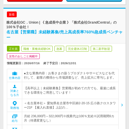
新着
株式会社GC．Union | 《 急成長中企業 》「株式会社GrandCentral」の
100％子会社！
名古屋【営業職】未経験募集/売上高成長率760%急成長ベンチャ
ー
正社員
職種・業種未経験OK
急募
完全週休2日制
第二新卒歓迎
女性のおしごと掲載中
情報更新日：2026/07/16
終了予定日：
2026/12/31
●主な業務内容：お客さまの扱うプロダクトやサービスなどを代
行して、顧客の獲得から市場調査など、売上拡大に寄与します。
仕事内容
【高卒以上｜未経験募集】営業職が初めての方でも、最速に成長
対象と
できる環境をご用意しています！
なる方
＜名古屋本社＞ 愛知県名古屋市中区錦2-20-15 広小路クロスタワ
ー21F 【雇入れ直後】上記の…
勤務地
月給 236,000円～322,000円※残業代は100％支給※試用期間6カ
月（待遇変更なし）
給与