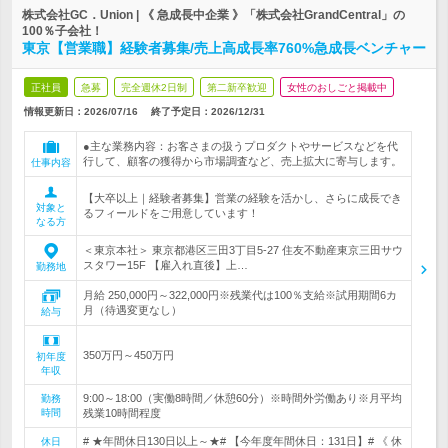
株式会社GC．Union | 《 急成長中企業 》「株式会社GrandCentral」の
100％子会社！
東京【営業職】経験者募集/売上高成長率760%急成長ベンチャー
正社員
急募
完全週休2日制
第二新卒歓迎
女性のおしごと掲載中
情報更新日：2026/07/16
終了予定日：
2026/12/31
●主な業務内容：お客さまの扱うプロダクトやサービスなどを代
行して、顧客の獲得から市場調査など、売上拡大に寄与します。
仕事内容
【大卒以上｜経験者募集】営業の経験を活かし、さらに成長でき
対象と
るフィールドをご用意しています！
なる方
＜東京本社＞ 東京都港区三田3丁目5-27 住友不動産東京三田サウ
スタワー15F 【雇入れ直後】上…
勤務地
月給 250,000円～322,000円※残業代は100％支給※試用期間6カ
月（待遇変更なし）
給与
350万円～450万円
初年度
年収
9:00～18:00（実働8時間／休憩60分）※時間外労働あり※月平均
勤務
時間
残業10時間程度
# ★年間休日130日以上～★# 【今年度年間休日：131日】# 《 休
休日