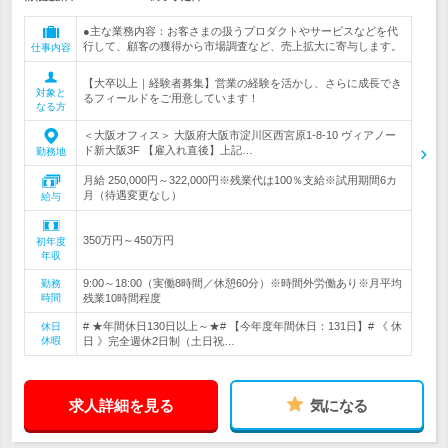
●主な業務内容：お客さまの扱うプロダクトやサービスなどを代
行して、顧客の獲得から市場調査など、売上拡大に寄与します。
仕事内容
【大卒以上｜経験者募集】営業の経験を活かし、さらに成長でき
対象と
るフィールドをご用意しています！
なる方
＜大阪オフィス＞ 大阪府大阪市淀川区西宮原1-8-10 ヴィアノー
ド新大阪3F 【雇入れ直後】上記…
勤務地
月給 250,000円～322,000円※残業代は100％支給※試用期間6カ
月（待遇変更なし）
給与
350万円～450万円
初年度
年収
9:00～18:00（実働8時間／休憩60分）※時間外労働あり※月平均
勤務
時間
残業10時間程度
# ★年間休日130日以上～★# 【今年度年間休日：131日】# 《 休
休日
休暇
日 》完全週休2日制（土日祝…
求人詳細を見る
気になる