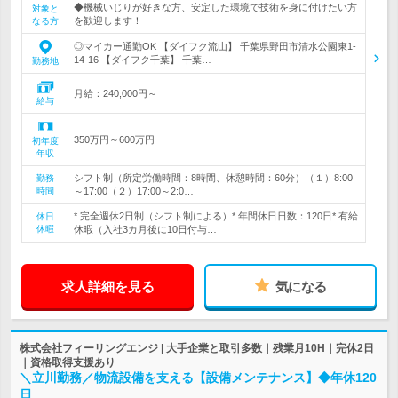
◆機械いじりが好きな方、安定した環境で技術を身に付けたい方
対象と
を歓迎します！
なる方
◎マイカー通勤OK 【ダイフク流山】 千葉県野田市清水公園東1-
14-16 【ダイフク千葉】 千葉…
勤務地
月給：240,000円～
給与
350万円～600万円
初年度
年収
シフト制（所定労働時間：8時間、休憩時間：60分）（１）8:00
勤務
時間
～17:00（２）17:00～2:0…
* 完全週休2日制（シフト制による）* 年間休日日数：120日* 有給
休日
休暇
休暇（入社3カ月後に10日付与…
求人詳細を見る
気になる
株式会社フィーリングエンジ | 大手企業と取引多数｜残業月10H｜完休2日
｜資格取得支援あり
＼立川勤務／物流設備を支える【設備メンテナンス】◆年休120
日