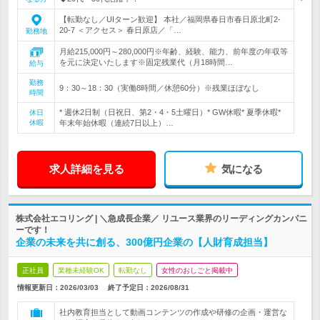
【転勤なし／UIターン歓迎】 本社／福岡県春日市春日原北町2-
20-7 ＜アクセス＞ 春日原店／「…
勤務地
月給215,000円～280,000円※年齢、経験、能力、前年度の年収等
を元に決定いたします※固定残業代（月18時間…
給与
勤務
9：30～18：30（実働8時間／休憩60分）※残業ほぼなし
時間
* 週休2日制（日祝日、第2・4・5土曜日）* GW休暇* 夏季休暇*
休日
休暇
年末年始休暇（連続7日以上）…
求人詳細を見る
気になる
株式会社エコリング | ＼急成長企業／ リユース業界のリーディングカンパニ
ーです！
企業の未来を共に創る、300億円企業の【人財育成担当】
正社員
業種未経験OK
転勤なし
女性のおしごと掲載中
情報更新日：2026/03/03
終了予定日：
2026/08/31
社内教育担当として動画コンテンツの作成や研修の企画・運営な