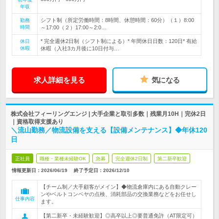
年収
シフト制（所定労働時間：8時間、休憩時間：60分）（１）8:00
勤務
時間
～17:00（２）17:00～2:0…
* 完全週休2日制（シフト制による）* 年間休日日数：120日* 有給
休日
休暇
休暇（入社3カ月後に10日付与…
求人詳細を見る
気になる
株式会社フィーリングエンジ | 大手企業と取引多数｜残業月10H｜完休2日
｜資格取得支援あり
＼流山勤務／物流設備を支える【設備メンテナンス】◆年休120
日
正社員
職種・業種未経験OK
急募
完全週休2日制
第二新卒歓迎
情報更新日：2026/06/19
終了予定日：
2026/12/10
【チーム制／大手顧客がメイン】◆物流倉庫内にある自動クレー
ンやベルトコンベヤの点検、消耗部品の交換業務などをお任せし
仕事内容
ます。
【第二新卒・未経験歓迎】◎高卒以上◎要普通免許（AT限定可）