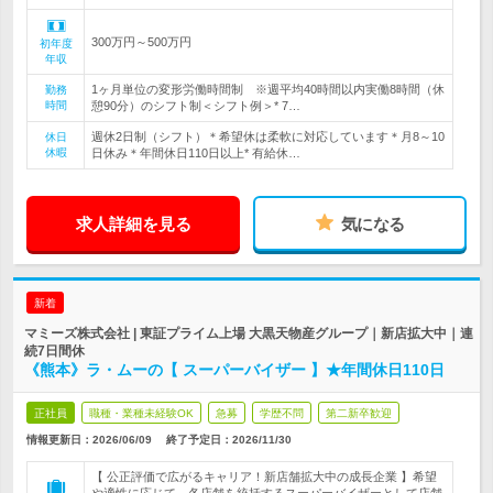
300万円～500万円
初年度
年収
1ヶ月単位の変形労働時間制 ※週平均40時間以内実働8時間（休
勤務
時間
憩90分）のシフト制＜シフト例＞* 7…
週休2日制（シフト）＊希望休は柔軟に対応しています＊月8～10
休日
休暇
日休み＊年間休日110日以上* 有給休…
求人詳細を見る
気になる
新着
マミーズ株式会社 | 東証プライム上場 大黒天物産グループ｜新店拡大中｜連
続7日間休
《熊本》ラ・ムーの【 スーパーバイザー 】★年間休日110日
正社員
職種・業種未経験OK
急募
学歴不問
第二新卒歓迎
情報更新日：2026/06/09
終了予定日：
2026/11/30
【 公正評価で広がるキャリア！新店舗拡大中の成長企業 】希望