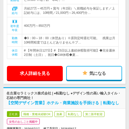
勤務地
月給27万～45万円＋賞与（年2回）＼前職給与を保証します／上
記給与には、10時間／21,000円～26,400円分…
給与
400万円～850万円
初年度
年収
◆9：00～18：00（休憩あり）※原則定時退社可能。 残業は月
勤務
時間
10時間程度でほとんどありません※プ…
# 【年間休日127日】# 【5日以上連続休暇取得可能】◆完全週休
休日
休暇
2日制（土日）、祝日◆GW休暇◆夏…
求人詳細を見る
気になる
名古屋セラミックス株式会社 | ●転勤なし ●デザイン性の高い輸入タイル・
石材の専門商社！
【空間デザイン営業】ホテル・商業施設を手掛ける｜転勤なし
正社員
職種・業種未経験OK
急募
転勤なし
第二新卒歓迎
女性のおしごと掲載中
情報更新日：2026/07/17
終了予定日：
2026/09/17