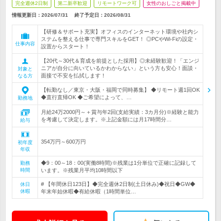
完全週休2日制
第二新卒歓迎
リモートワーク可
女性のおしごと掲載中
情報更新日：2026/07/31
終了予定日：
2026/08/31
【研修＆サポート充実】オフィスのインターネット環境や社内シ
ステムを整える仕事で専門スキルをGET！ ◎PCやWi-Fiの設定・
仕事内容
設置からスタート！
【20代～30代＆育成を前提とした採用】◎未経験歓迎！「エンジ
ニアが自分に向いているかわからない」という方も安心！面談・
対象と
面接で不安を払拭します！
なる方
【転勤なし／東京・大阪・福岡で同時募集】 ◆リモート週1回OK
◆直行直帰OK ◆ご希望によって、…
勤務地
月給24万2000円～＋賞与年2回(支給実績：3カ月分)※経験と能力
を考慮して決定します。※上記金額には月17時間分…
給与
354万円～600万円
初年度
年収
◆9：00～18：00(実働8時間)※残業は1分単位で正確に記録して
勤務
時間
います。※残業月平均10時間以下
# 【年間休日123日】◆完全週休2日制(土日休み)◆祝日◆GW◆
休日
休暇
年末年始休暇◆有給休暇（1時間単位…