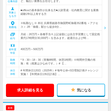
ど、幅広い業務をお任せします。
仕事内容
■officeの基本操作が出来る方■人財育成・社内教育に関する業務
対象と
経験2年以上有する方
なる方
※転勤なし※ 本社 兵庫県姫路市御国野町御着352番地 ＜アクセ
ス＞ JR「御着」駅から徒歩9分…
勤務地
月給：28万円＋各種手当※上記金額には自主学習費として固定残
業代17時間分30,000円～を含みます。超過分および時…
給与
400万円～500万円
初年度
年収
* 9：30～18：30（実働8時間、休憩1時間）※時間外労働の有
勤務
時間
無：有（残業は少なめです。）# 【…
# 年間休日120日（2025年）# 毎年公休+3日増加計画チャレンジ
休日
休暇
実施！【年間休日135日計画】…
求人詳細を見る
気になる
新着