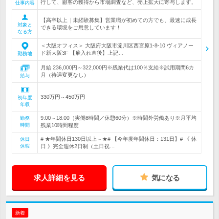
行して、顧客の獲得から市場調査など、売上拡大に寄与します。
仕事内容
【高卒以上｜未経験募集】営業職が初めての方でも、最速に成長
対象と
できる環境をご用意しています！
なる方
＜大阪オフィス＞ 大阪府大阪市淀川区西宮原1-8-10 ヴィアノー
ド新大阪3F 【雇入れ直後】上記…
勤務地
月給 236,000円～322,000円※残業代は100％支給※試用期間6カ
月（待遇変更なし）
給与
330万円～450万円
初年度
年収
9:00～18:00（実働8時間／休憩60分）※時間外労働あり※月平均
勤務
時間
残業10時間程度
# ★年間休日130日以上～★# 【今年度年間休日：131日】# 《 休
休日
休暇
日 》完全週休2日制（土日祝…
求人詳細を見る
気になる
新着