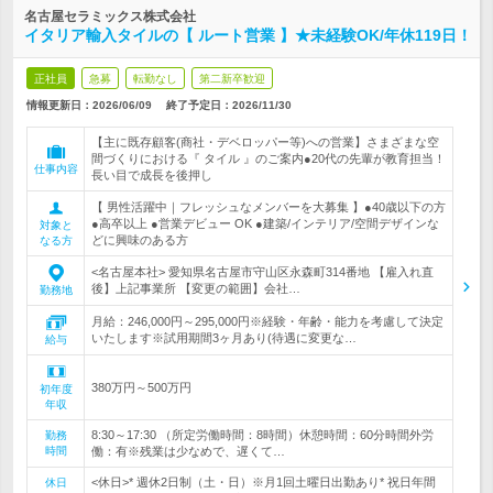
名古屋セラミックス株式会社
イタリア輸入タイルの【 ルート営業 】★未経験OK/年休119日！
正社員
急募
転勤なし
第二新卒歓迎
情報更新日：2026/06/09
終了予定日：
2026/11/30
【主に既存顧客(商社・デベロッパー等)への営業】さまざまな空
間づくりにおける『 タイル 』のご案内●20代の先輩が教育担当！
仕事内容
長い目で成長を後押し
【 男性活躍中｜フレッシュなメンバーを大募集 】●40歳以下の方
●高卒以上 ●営業デビュー OK ●建築/インテリア/空間デザインな
対象と
どに興味のある方
なる方
<名古屋本社> 愛知県名古屋市守山区永森町314番地 【雇入れ直
後】上記事業所 【変更の範囲】会社…
勤務地
月給：246,000円～295,000円※経験・年齢・能力を考慮して決定
いたします※試用期間3ヶ月あり(待遇に変更な…
給与
380万円～500万円
初年度
年収
8:30～17:30 （所定労働時間：8時間）休憩時間：60分時間外労
勤務
時間
働：有※残業は少なめで、遅くて…
<休日>* 週休2日制（土・日）※月1回土曜日出勤あり* 祝日年間
休日