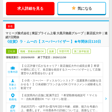
求人詳細を見る
気になる
新着
マミーズ株式会社 | 東証プライム上場 大黒天物産グループ｜新店拡大中｜連
続7日間休
《佐賀》ラ・ムーの【 スーパーバイザー 】★年間休日110日
正社員
職種・業種未経験OK
急募
学歴不問
第二新卒歓迎
情報更新日：2026/06/09
終了予定日：
2026/11/30
【 公正評価で広がるキャリア！新店舗拡大中の成長企業 】希望
や適性に応じて、各店舗を統括するスーパーバイザーとして店舗
仕事内容
運営や人材育成を行います
【 小売・スーパー・ディスカウントストア・流通業界の経験を活
かせる！ 】◎未経験/ブランクありOK ◎マネジメント経験者も大
対象と
歓迎です
なる方
【 佐賀県内の店舗に配属予定】 ＊希望勤務地相談可 ＊マイカ
ー・自転車通勤OK ＊U・Iターン歓迎…
勤務地
月給20万円～ +諸手当+賞与年2回※年齢、経験、能力を考慮の
上、優遇します。※待遇条件の詳細については、面接などで…
給与