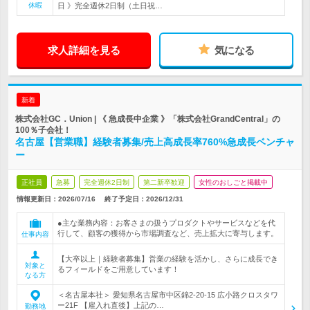
休暇
日 》完全週休2日制（土日祝…
求人詳細を見る
気になる
新着
株式会社GC．Union | 《 急成長中企業 》「株式会社GrandCentral」の
100％子会社！
名古屋【営業職】経験者募集/売上高成長率760%急成長ベンチャ
ー
正社員
急募
完全週休2日制
第二新卒歓迎
女性のおしごと掲載中
情報更新日：2026/07/16
終了予定日：
2026/12/31
●主な業務内容：お客さまの扱うプロダクトやサービスなどを代
行して、顧客の獲得から市場調査など、売上拡大に寄与します。
仕事内容
【大卒以上｜経験者募集】営業の経験を活かし、さらに成長でき
対象と
るフィールドをご用意しています！
なる方
＜名古屋本社＞ 愛知県名古屋市中区錦2-20-15 広小路クロスタワ
ー21F 【雇入れ直後】上記の…
勤務地