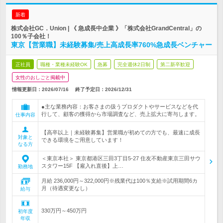
新着
株式会社GC．Union | 《 急成長中企業 》「株式会社GrandCentral」の
100％子会社！
東京【営業職】未経験募集/売上高成長率760%急成長ベンチャー
正社員
職種・業種未経験OK
急募
完全週休2日制
第二新卒歓迎
女性のおしごと掲載中
情報更新日：2026/07/16
終了予定日：
2026/12/31
●主な業務内容：お客さまの扱うプロダクトやサービスなどを代
行して、顧客の獲得から市場調査など、売上拡大に寄与します。
仕事内容
【高卒以上｜未経験募集】営業職が初めての方でも、最速に成長
対象と
できる環境をご用意しています！
なる方
＜東京本社＞ 東京都港区三田3丁目5-27 住友不動産東京三田サウ
スタワー15F 【雇入れ直後】上…
勤務地
月給 236,000円～322,000円※残業代は100％支給※試用期間6カ
月（待遇変更なし）
給与
330万円～450万円
初年度
年収