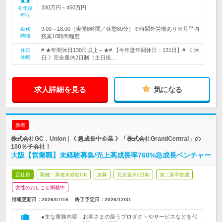
330万円～450万円
初年度
年収
9:00～18:00（実働8時間／休憩60分）※時間外労働あり※月平均
勤務
時間
残業10時間程度
# ★年間休日130日以上～★# 【今年度年間休日：131日】# 《 休
休日
休暇
日 》完全週休2日制（土日祝…
求人詳細を見る
気になる
新着
株式会社GC．Union | 《 急成長中企業 》「株式会社GrandCentral」の
100％子会社！
大阪【営業職】未経験募集/売上高成長率760%急成長ベンチャー
正社員
職種・業種未経験OK
急募
完全週休2日制
第二新卒歓迎
女性のおしごと掲載中
情報更新日：2026/07/16
終了予定日：
2026/12/31
●主な業務内容：お客さまの扱うプロダクトやサービスなどを代