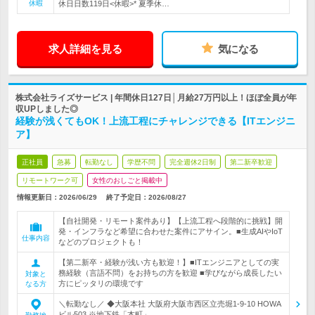
休暇
休日日数119日<休暇>* 夏季休…
求人詳細を見る
気になる
株式会社ライズサービス | 年間休日127日│月給27万円以上！ほぼ全員が年
収UPしました◎
経験が浅くてもOK！上流工程にチャレンジできる【ITエンジニ
ア】
正社員
急募
転勤なし
学歴不問
完全週休2日制
第二新卒歓迎
リモートワーク可
女性のおしごと掲載中
情報更新日：2026/06/29
終了予定日：
2026/08/27
【自社開発・リモート案件あり】【上流工程へ段階的に挑戦】開
発・インフラなど希望に合わせた案件にアサイン。■生成AIやIoT
仕事内容
などのプロジェクトも！
【第二新卒・経験が浅い方も歓迎！】■ITエンジニアとしての実
務経験（言語不問）をお持ちの方を歓迎 ■学びながら成長したい
対象と
方にピッタリの環境です
なる方
＼転勤なし／ ◆大阪本社 大阪府大阪市西区立売堀1-9-10 HOWA
ビル503 ※地下鉄「本町」…