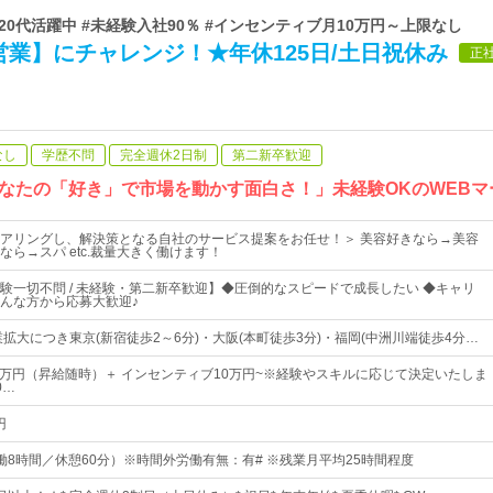
 | 20代活躍中 #未経験入社90％ #インセンティブ月10万円～上限なし
業】にチャレンジ！★年休125日/土日祝休み
正
なし
学歴不問
完全週休2日制
第二新卒歓迎
なたの「好き」で市場を動かす面白さ！」未経験OKのWEBマ
アリングし、解決策となる自社のサービス提案をお任せ！＞ 美容好きなら→美容
ら→スパ etc.裁量大きく働けます！
験一切不問 / 未経験・第二新卒歓迎】◆圧倒的なスピードで成長したい ◆キャリ
んな方から応募大歓迎♪
拡大につき東京(新宿徒歩2～6分)・大阪(本町徒歩3分)・福岡(中洲川端徒歩4分…
57万円（昇給随時）＋ インセンティブ10万円~※経験やスキルに応じて決定いたしま
0…
円
0（実働8時間／休憩60分）※時間外労働有無：有# ※残業月平均25時間程度