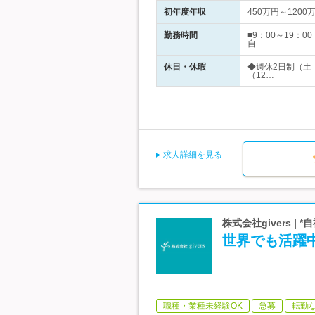
初年度年収
450万円～1200
勤務時間
■9：00～19：
自…
休日・休暇
◆週休2日制（土
（12…
求人詳細を見る
株式会社givers |
世界でも活躍
職種・業種未経験OK
急募
転勤