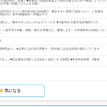
/土地活用のご提案》■将来性◎太陽光発電など再生可能エネルギー事業にトライ◎
る手厚い研修システムを完備！
29万円スタート×賞与年2回│好待遇◎「働きやすい環境で頑張りたい」と先輩活
T限定可)・若手積極採用！29歳以下※
勤なし／働きやすいおしゃれなオフィス 】 ■大阪本社 大阪市北区梅田1-1-3…
00円～ + 諸手当※年齢、経験、能力を考慮の上、優遇します。※待遇条件の詳細につい
…
円
00（休憩時間あり）★定時には社員の半数が、30分後にはほぼ全員が退社しています
127日／／■完全週休2日制（土日休み＋祝日）# 【休暇】■年末年始休暇 9連休
気になる