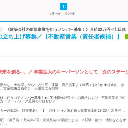
1
1件〜9件（全9件中）
 | 《建築会社の新規事業を担うメンバー募集！》月給32万円~/土日休
の立ち上げ募集／【不動産営業（責任者候補）】
未来を創る─。／ 事業拡大のキーパーソンとして、次のステー
活かし、土地探しから中古住宅、建築、活用提案まで幅広くお任せ ★将来的には
、営業戦略企画やチーム運営にも挑戦
げに伴うコアメンバー募集】■「宅地建物取引士」の資格および「不動産業界での
方 ＼チームワーク重視の方はぜひ／
ー通勤OK（駐車場あり）】 《本社》 ■大阪府東大阪市東山町18-20 ＼新事務…
0万円 ＋諸手当 ＋賞与年2回＋決算賞与(※業績による）※経験・能力・適性などを考
た…