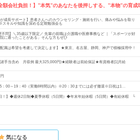
全額会社負担！】”本気”のあなたを後押しする、”本物”の育成
が成長サポート】患者さんへのカウンセリング・施術を行い、痛みや悩みを取り
。※スキルや知識を深める定期勉強会も
歴不問】＼35歳以下限定／ 先輩の前職は介護職や医療事務など ｜「スポーツが好
院に通ったことがある」そんな方もぜひ
配属は希望を考慮して決定します】 ★東京、名古屋、静岡、神戸で積極採用中！
～(諸手当含め 月収例 最大325,000円)★経験者は前給保証★有資格者[1]月給
万円
0/15：00～19：40（実働8時間以内）※20：30までには必ず撤退※日祝は1…
35日！】◆週休2日制◆夏季休暇（5日間）◆年末年始休暇（5日間）◆有給休暇 └
気になる