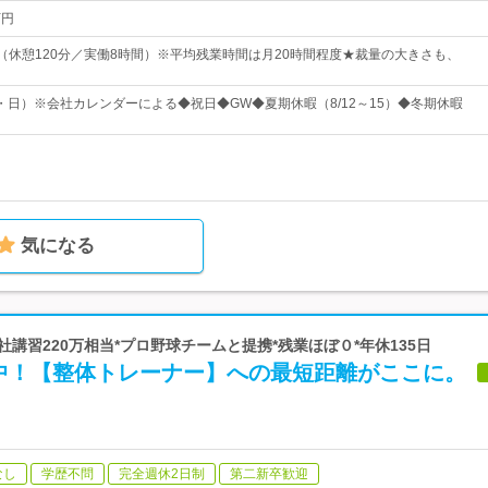
万円
00（休憩120分／実働8時間）※平均残業時間は月20時間程度★裁量の大きさも、
・日）※会社カレンダーによる◆祝日◆GW◆夏期休暇（8/12～15）◆冬期休暇
気になる
 *自社講習220万相当*プロ野球チームと提携*残業ほぼ０*年休135日
中！【整体トレーナー】への最短距離がここに。
なし
学歴不問
完全週休2日制
第二新卒歓迎