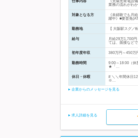
仕事内容
《太陽光発電設備
業務の流れがわか
対象となる方
《未経験でも月給
躍中》■要普免(A
勤務地
【 大阪駅スグ／転
給与
月給29万1,7
ては、面接などで
初年度年収
380万円～450万
勤務時間
9:00～18:
★「…
休日・休暇
# ＼＼年間休日
※…
企業からのメッセージを見る
求人詳細を見る