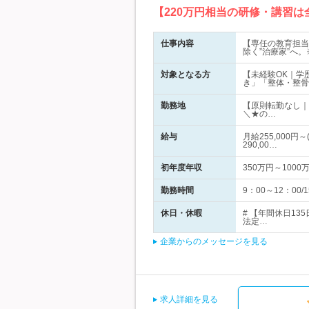
【220万円相当の研修・講習は
仕事内容
【専任の教育担当
除く”治療家”へ
対象となる方
【未経験OK｜学
き」「整体・整骨
勤務地
【原則転勤なし｜
＼★の…
給与
月給255,000円
290,00…
初年度年収
350万円～1000
勤務時間
9：00～12：0
休日・休暇
# 【年間休日1
法定…
企業からのメッセージを見る
求人詳細を見る