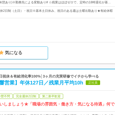
0 (休憩あり)※勤務先による変動あり# ☆残業はほぼゼロで、定時の18時退社が基…
休2日制（土日）・祝日※基本土日休み、祝日のある週は土曜出勤あり★有給休暇
気になる
土日祝休＆有給消化率100%│3ヶ月の充実研修でイチから学べる
響営業】年休127日／残業月平均10h
正社員
学歴不問
完全週休2日制
第二新卒歓迎
いしましょう★「職場の雰囲気・働き方・気になる待遇」何で