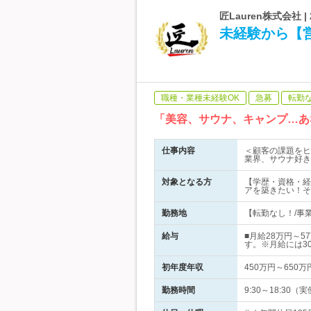
匠Lauren株式会社
未経験から【営
職種・業種未経験OK
急募
転勤
「美容、サウナ、キャンプ…あ
仕事内容
＜顧客の課題をヒ
業界、サウナ好きな
対象となる方
【学歴・資格・経
アを築きたい！そ
勤務地
【転勤なし！/事業
給与
■月給28万円～
す。※月給には3
初年度年収
450万円～650万
勤務時間
9:30～18:3