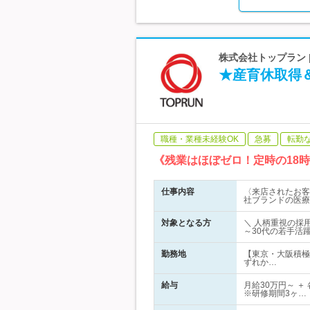
株式会社トップラン 
★産育休取得＆
職種・業種未経験OK
急募
転勤
《残業はほぼゼロ！定時の18
仕事内容
〈来店されたお客
社ブランドの医療
対象となる方
＼ 人柄重視の採
～30代の若手活
勤務地
【東京・大阪積極
ずれか…
給与
月給30万円～ ＋
※研修期間3ヶ…