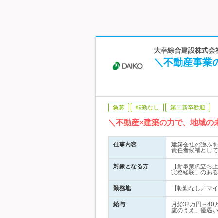
大幸綜合建設株式会社
＼不動産事業
急募
転勤なし
第二新卒歓迎
＼不動産×建築の力で、地域の
仕事内容
建築会社の強みを
責任者候補として
対象となる方
【新事業の立ち上
実務経験」のある
勤務地
【転勤なし／マイカ
給与
月給32万円～4
慮のうえ、優遇い