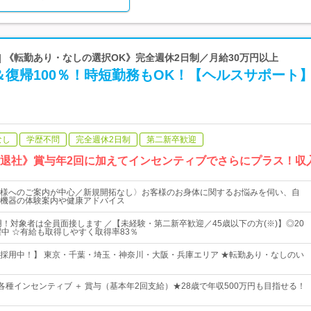
| 《転勤あり・なしの選択OK》完全週休2日制／月給30万円以上
復帰100％！時短勤務もOK！【ヘルスサポート
なし
学歴不問
完全週休2日制
第二新卒歓迎
時退社》賞与年2回に加えてインセンティブでさらにプラス！収
様へのご案内が中心／新規開拓なし〉お客様のお身体に関するお悩みを伺い、自
機器の体験案内や健康アドバイス
用！対象者は全員面接します ／【未経験・第二新卒歓迎／45歳以下の方(※)】◎20
躍中 ☆有給も取得しやすく取得率83％
採用中！】 東京・千葉・埼玉・神奈川・大阪・兵庫エリア ★転勤あり・なしのい
 各種インセンティブ ＋ 賞与（基本年2回支給）★28歳で年収500万円も目指せる！