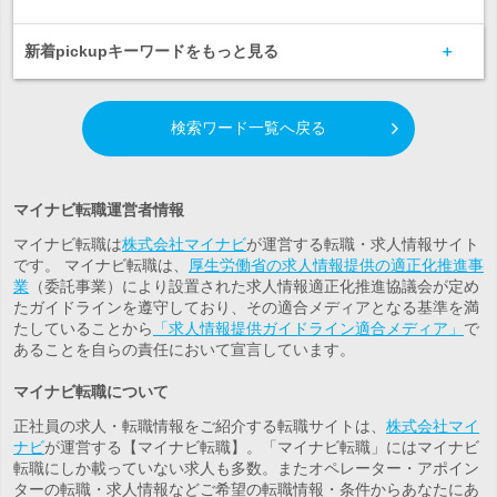
新着pickupキーワードをもっと見る
検索ワード一覧へ戻る
マイナビ転職運営者情報
マイナビ転職は
株式会社マイナビ
が運営する転職・求人情報サイト
です。 マイナビ転職は、
厚生労働省の求人情報提供の適正化推進事
業
（委託事業）により設置された求人情報適正化推進協議会が定め
たガイドラインを遵守しており、その適合メディアとなる基準を満
たしていることから
「求人情報提供ガイドライン適合メディア」
で
あることを自らの責任において宣言しています。
マイナビ転職について
正社員の求人・転職情報をご紹介する転職サイトは、
株式会社マイ
ナビ
が運営する【マイナビ転職】。「マイナビ転職」にはマイナビ
転職にしか載っていない求人も多数。また
オペレーター・アポイン
ター
の転職・求人情報などご希望の転職情報・条件からあなたにあ