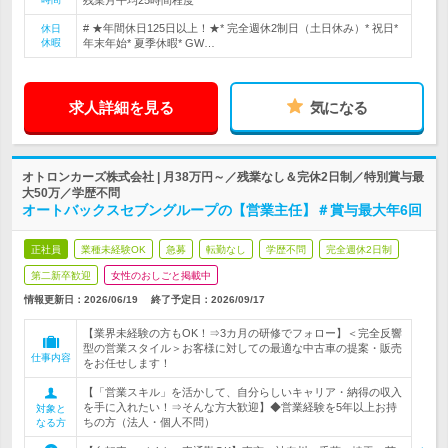
残業月平均25時間程度
# ★年間休日125日以上！★* 完全週休2制日（土日休み）* 祝日*
休日
休暇
年末年始* 夏季休暇* GW…
求人詳細を見る
気になる
オトロンカーズ株式会社 | 月38万円～／残業なし＆完休2日制／特別賞与最
大50万／学歴不問
オートバックスセブングループの【営業主任】＃賞与最大年6回
正社員
業種未経験OK
急募
転勤なし
学歴不問
完全週休2日制
第二新卒歓迎
女性のおしごと掲載中
情報更新日：2026/06/19
終了予定日：
2026/09/17
【業界未経験の方もOK！⇒3カ月の研修でフォロー】＜完全反響
型の営業スタイル＞お客様に対しての最適な中古車の提案・販売
仕事内容
をお任せします！
【「営業スキル」を活かして、自分らしいキャリア・納得の収入
を手に入れたい！⇒そんな方大歓迎】◆営業経験を5年以上お持
対象と
ちの方（法人・個人不問）
なる方