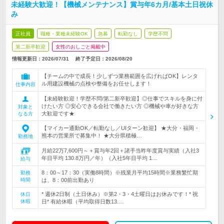
未経験大歓迎！【機械メンテナンス】賞与年6カ月/基本土日祝休
み
正社員
職種・業種未経験OK
急募
転勤なし
学歴不問
第二新卒歓迎
女性のおしごと掲載中
情報更新日：2026/07/31
終了予定日：
2026/08/20
【チームの中で成長！少しずつ業務範囲を広げればOK】レンタ
ル用建設機械の点検や整備をお任せします！
仕事内容
【未経験歓迎！学歴不問/第二新卒歓迎】◎仕事でスキルを身に付
けたい方 ◎安心できる会社で働きたい方 ◎機械や車が好きな方
対象と
大歓迎です★
なる方
【マイカー通勤OK／転勤なし／UIターン歓迎】 ★大分・福岡・
熊本の営業所で募集中！ ★大分県積極…
勤務地
月給22万7,600円～＋賞与年2回＋諸手当昨年度賞与実績（入社3
年目平均 130.8万円／年）（入社5年目平均 1…
給与
8：00～17：30（実働8時間）※残業月平均15時間※業務繁忙期
勤務
時間
は、8：00前出勤あり
* 週休2日制（土日休み）※第2・3・4土曜日はお休みです！* 祝
休日
休暇
日* 有給休暇（平均取得日数13.…