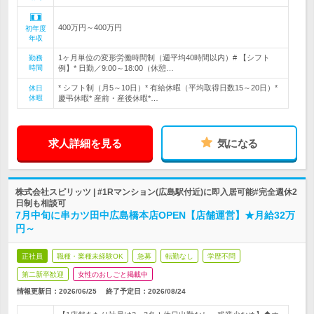
400万円～400万円
初年度
年収
1ヶ月単位の変形労働時間制（週平均40時間以内）# 【シフト
勤務
時間
例】* 日勤／9:00～18:00（休憩…
* シフト制（月5～10日）* 有給休暇（平均取得日数15～20日）*
休日
休暇
慶弔休暇* 産前・産後休暇*…
求人詳細を見る
気になる
株式会社スピリッツ | #1Rマンション(広島駅付近)に即入居可能#完全週休2
日制も相談可
7月中旬に串カツ田中広島橋本店OPEN【店舗運営】★月給32万
円～
正社員
職種・業種未経験OK
急募
転勤なし
学歴不問
第二新卒歓迎
女性のおしごと掲載中
情報更新日：2026/06/25
終了予定日：
2026/08/24