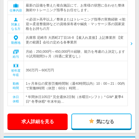
最新の設備を整えた複合施設にて、お客様の状態に合わせた整体
施術やトレーニング指導をお任せします。
仕事内容
≪必須≫高卒以上／整体またはトレーニング指導の実務経験 ≪歓
迎≫柔道整復師などの資格保有者や鍼灸・マッサージ系の国家資
対象と
格をお持ちの方
なる方
兵庫県 尼崎市 大西町2丁目16-8 【雇入れ直後】上記事業所 【変
更の範囲】会社の定める各事業所
勤務地
月給：250,000円～450,000円※経験、能力を考慮の上決定します
※試用期間3ヶ月（待遇に変更なし）
給与
350万円～600万円
初年度
年収
1ヶ月単位の変形労働時間制（週40時間以内）10：00～21：00内
勤務
時間
で実働8時間（休憩：60分）時間…
* 年間休日105日* 完全週休2日制（水曜日+シフト）* GW* 夏季4
休日
休暇
日* 冬季休暇* 年末年始…
求人詳細を見る
気になる