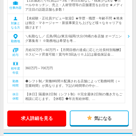
【1店舗あたり社員は2～3名！休日出勤なし・残業少なめ】◆ホ
ールやキッチン、売上・人材管理等の店舗運営をお任せ ★メディ
仕事内容
ア注目の話題店舗も多数！
【未経験・正社員デビュー歓迎】★学歴・職歴・年齢不問 ★将来
は独立・マネージャー・新規事業立ち上げなど様々なキャリアを
対象と
描けます！
なる方
＼転勤なし／ 広島/岡山/東京/福岡/大分/沖縄の各店舗 オープニン
グ募集有！ ※勤務地は希望を考…
勤務地
月給32万円～60万円＋【月間目標の達成に応じた社長特別報酬】
※スピード昇進可能！賞与年3回あり※上記は最低保証金…
給与
360万円～700万円
初年度
年収
◆シフト制／実働8時間※配属される店舗によって勤務時間（＝
勤務
時間
営業時間）が異なります。下記の時間帯の中か…
【休日】隔週休2日制（シフト制）※完全週休2日制の働き方もご
休日
休暇
相談に応じます。【休暇】◆年次有給休暇、…
求人詳細を見る
気になる