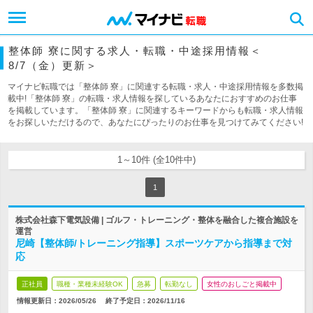
整体師 寮に関する求人・転職・中途採用情報＜
8/7（金）更新＞
マイナビ転職では「整体師 寮」に関連する転職・求人・中途採用情報を多数掲
載中!「整体師 寮」の転職・求人情報を探しているあなたにおすすめのお仕事
を掲載しています。「整体師 寮」に関連するキーワードからも転職・求人情報
をお探しいただけるので、あなたにぴったりのお仕事を見つけてみてください!
1～10件 (全10件中)
1
株式会社森下電気設備 | ゴルフ・トレーニング・整体を融合した複合施設を
運営
尼崎【整体師/トレーニング指導】スポーツケアから指導まで対
応
正社員
職種・業種未経験OK
急募
転勤なし
女性のおしごと掲載中
情報更新日：2026/05/26
終了予定日：
2026/11/16