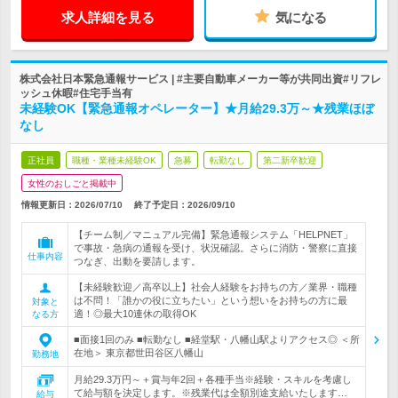
求人詳細を見る
気になる
株式会社日本緊急通報サービス | #主要自動車メーカー等が共同出資#リフレ
ッシュ休暇#住宅手当有
未経験OK【緊急通報オペレーター】★月給29.3万～★残業ほぼ
なし
正社員
職種・業種未経験OK
急募
転勤なし
第二新卒歓迎
女性のおしごと掲載中
情報更新日：2026/07/10
終了予定日：
2026/09/10
【チーム制／マニュアル完備】緊急通報システム「HELPNET」
で事故・急病の通報を受け、状況確認。さらに消防・警察に直接
仕事内容
つなぎ、出動を要請します。
【未経験歓迎／高卒以上】社会人経験をお持ちの方／業界・職種
は不問！「誰かの役に立ちたい」という想いをお持ちの方に最
対象と
適！◎最大10連休の取得OK
なる方
■面接1回のみ ■転勤なし ■経堂駅・八幡山駅よりアクセス◎ ＜所
在地＞ 東京都世田谷区八幡山
勤務地
月給29.3万円～＋賞与年2回＋各種手当※経験・スキルを考慮し
て給与額を決定します。※残業代は全額別途支給いたします…
給与