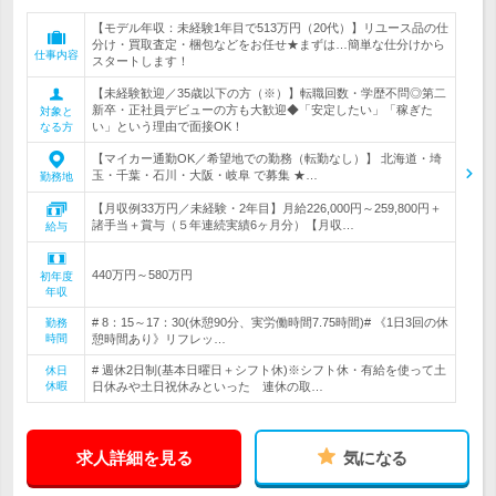
【モデル年収：未経験1年目で513万円（20代）】リユース品の仕
分け・買取査定・梱包などをお任せ★まずは…簡単な仕分けから
仕事内容
スタートします！
【未経験歓迎／35歳以下の方（※）】転職回数・学歴不問◎第二
新卒・正社員デビューの方も大歓迎◆「安定したい」「稼ぎた
対象と
い」という理由で面接OK！
なる方
【マイカー通勤OK／希望地での勤務（転勤なし）】 北海道・埼
玉・千葉・石川・大阪・岐阜 で募集 ★…
勤務地
【月収例33万円／未経験・2年目】月給226,000円～259,800円＋
諸手当＋賞与（５年連続実績6ヶ月分）【月収…
給与
440万円～580万円
初年度
年収
# 8：15～17：30(休憩90分、実労働時間7.75時間)# 《1日3回の休
勤務
時間
憩時間あり》リフレッ…
# 週休2日制(基本日曜日＋シフト休)※シフト休・有給を使って土
休日
休暇
日休みや土日祝休みといった 連休の取…
求人詳細を見る
気になる