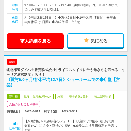
9：00～12：00/15：00～19：40（実働8時間以内）※20：30まで
勤務
時間
には必ず撤退※日祝は1…
# 【年間休日135日！】◆週休2日制◆夏季休暇（5日間）◆年末
休日
休暇
年始休暇（5日間）◆有給休暇 └法定…
求人詳細を見る
気になる
新着
北北海道ダイハツ販売株式会社 | ライフスタイルに合う働き方を選べる「キ
ャリア選択制度」あり！
《賞与5.0ヶ月/有休平均12.7日》ショールームでの来店型【営
業】
正社員
職種・業種未経験OK
急募
完全週休2日制
第二新卒歓迎
女性のおしごと掲載中
情報更新日：2026/04/14
終了予定日：
2026/10/12
【来店対応＆既存顧客のフォロー】◎店頭での接客（試乗同席・
提案etc.）◎点検・車検のご案内 ★経験により前職待遇を考慮し
仕事内容
ます！