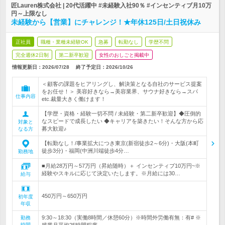
匠Lauren株式会社 | 20代活躍中 #未経験入社90％ #インセンティブ月10万
円～上限なし
未経験から【営業】にチャレンジ！★年休125日/土日祝休み
正社員
職種・業種未経験OK
急募
転勤なし
学歴不問
完全週休2日制
第二新卒歓迎
女性のおしごと掲載中
情報更新日：2026/07/28
終了予定日：
2026/10/26
＜顧客の課題をヒアリングし、解決策となる自社のサービス提案
をお任せ！＞ 美容好きなら→美容業界、サウナ好きなら→スパ
仕事内容
etc.裁量大きく働けます！
【学歴・資格・経験一切不問 / 未経験・第二新卒歓迎】◆圧倒的
なスピードで成長したい ◆キャリアを築きたい！そんな方から応
対象と
募大歓迎♪
なる方
【転勤なし！/事業拡大につき東京(新宿徒歩2～6分)・大阪(本町
徒歩3分)・福岡(中洲川端徒歩4分…
勤務地
■月給28万円～57万円（昇給随時）＋ インセンティブ10万円~※
経験やスキルに応じて決定いたします。※月給には30…
給与
450万円～650万円
初年度
年収
9:30～18:30（実働8時間／休憩60分）※時間外労働有無：有# ※
勤務
時間