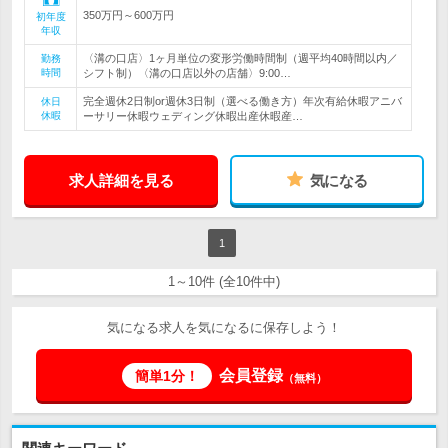
350万円～600万円
初年度
年収
〈溝の口店〉1ヶ月単位の変形労働時間制（週平均40時間以内／
勤務
時間
シフト制）〈溝の口店以外の店舗〉9:00…
完全週休2日制or週休3日制（選べる働き方）年次有給休暇アニバ
休日
休暇
ーサリー休暇ウェディング休暇出産休暇産…
求人詳細を見る
気になる
1
1～10件 (全10件中)
気になる求人を気になるに保存しよう！
会員登録
簡単1分！
（無料）