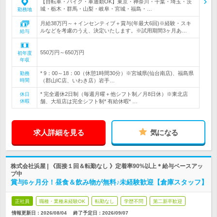
【自転車・バイク・車通勤OK】東京・神奈川・千葉・埼玉・茨
城・栃木・群馬・山梨・岐阜・宮城・福島・…
勤務地
月給38万円～＋インセンティブ＋賞与(年最大6回)※経験・スキ
ルなどを考慮のうえ、決定いたします。※試用期間3ヶ月あ…
給与
550万円～650万円
初年度
年収
* 9：00～18：00（休憩1時間30分）※宮城県(仙台南店)、福島県
勤務
時間
（郡山IC店、いわき店）岩手…
* 完全週休2日制（毎週月曜＋他シフト制／月8日休）※東北店
休日
休暇
舗、大垣店は完全シフト制* 有給休暇* …
求人詳細を見る
気になる
株式会社浜屋 | 《面接１回＆転勤なし 》定着率90%以上＊給与ベースアッ
プ中
賞与6ヶ月分！昼食＆飲み物が無料♪未経験歓迎【倉庫スタッフ】
正社員
職種・業種未経験OK
転勤なし
学歴不問
第二新卒歓迎
情報更新日：2026/08/04
終了予定日：
2026/09/07