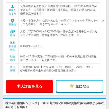
＼未経験者も大歓迎／ ◎要普免* ◎高卒以上 ◎PCの基本操作が
できる方 ◇営業職・販売職・接客職のご経験をお持ちの方は、
対象と
経験を活かせます！
なる方
～選べる働き方～ 社員一人ひとりのライフスタイルや将来のキャ
リアを尊重し、 働き方を選べる「キャリ…
勤務地
月給：20万1600円～29万4000円(一律手当含)+各種手当＋インセ
ンティブ※経験、能力を考慮の上決定します。※…
給与
390万円～670万円
初年度
年収
9:00～17:45※実働：7.75時間※休憩：60分★残業は月20時間程
勤務
時間
度／プライベートも大切にで…
【年間休日120日】完全週休二日制（月曜日・火曜日・祝日）
休日
休暇
GW夏期休暇年末年始有給休暇 育児休暇※育…
求人詳細を見る
気になる
株式会社南陽レンテック | 上場G×九州特化/11種の資格取得/未経験から年収
440万円も可能！