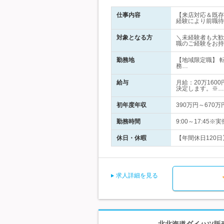
仕事内容
【来店対応＆既存
経験により前職待
対象となる方
＼未経験者も大歓
職のご経験をお持
勤務地
【地域限定職】 
務…
給与
月給：20万160
決定します。※…
初年度年収
390万円～670万
勤務時間
9:00～17:45
休日・休暇
【年間休日120日
求人詳細を見る