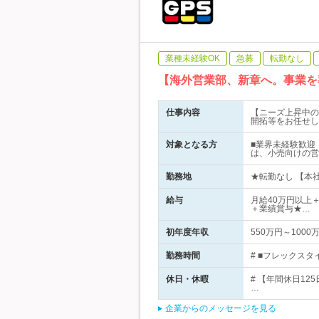
業種未経験OK
急募
転勤なし
【海外営業部、新章へ。事業を
仕事内容
【ニーズ上昇中の
開拓等をお任せし
対象となる方
■業界未経験歓迎
は、小売向けの営
勤務地
★転勤なし 【本社
給与
月給40万円以上＋
＋業績賞与★…
初年度年収
550万円～1000
勤務時間
# ■フレックスタイ
休日・休暇
# 【年間休日1
…
企業からのメッセージを見る