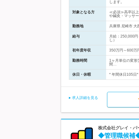
します。
対象となる方
≪必須≫高卒以上
や鍼灸・マッサー
勤務地
兵庫県 尼崎市 
給与
月給：250,00
し）
初年度年収
350万円～600万
勤務時間
1ヶ月単位の変形労
間…
休日・休暇
* 年間休日105日
求人詳細を見る
株式会社グレイ・パー
◆管理職候補