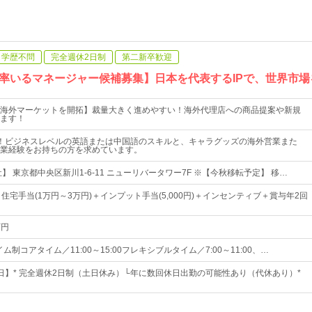
学歴不問
完全週休2日制
第二新卒歓迎
率いるマネージャー候補募集】日本を代表するIPで、世界市場
海外マーケットを開拓】裁量大きく進めやすい！海外代理店への商品提案や新規
ます！
！ビジネスレベルの英語または中国語のスキルと、キャラグッズの海外営業また
業経験をお持ちの方を求めています。
】 東京都中央区新川1-6-11 ニューリバータワー7F ※【今秋移転予定】 移…
住宅手当(1万円～3万円)＋インプット手当(5,000円)＋インセンティブ＋賞与年2回
万円
ム制コアタイム／11:00～15:00フレキシブルタイム／7:00～11:00、…
25日】* 完全週休2日制（土日休み）└年に数回休日出勤の可能性あり（代休あり）*