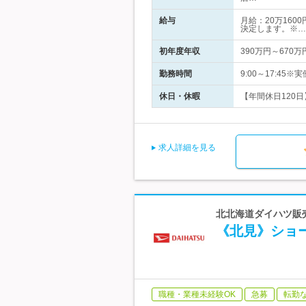
給与
月給：20万160
決定します。※…
初年度年収
390万円～670万
勤務時間
9:00～17:45
休日・休暇
【年間休日120日
求人詳細を見る
北北海道ダイハツ販売株
《北見》ショー
職種・業種未経験OK
急募
転勤