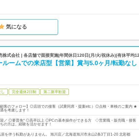
気になる
式会社 | 各店舗で面接実施|年間休日120日(月/火/祝休み)|有休平均12
ルームでの来店型【営業】賞与5.0ヶ月/転勤なし
なし
完全週休2日制
第二新卒歓迎
顧客のフォロー】◎店頭での接客（試乗同席・提案etc.）◎点検・車検のご案内 ★
遇を考慮します！
迎／ ◎要普免* ◎高卒以上 ◎PCの基本操作ができる方 ◇営業職・販売職・接客
ちの方は、経験を活かせます！
転居を伴う転勤がありません。 旭川店／北海道旭川市永山2条3丁目1-20 北彩都