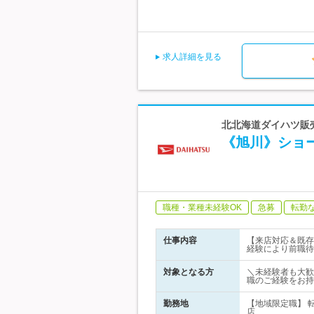
求人詳細を見る
北北海道ダイハツ販売株
《旭川》ショー
職種・業種未経験OK
急募
転勤
仕事内容
【来店対応＆既存
経験により前職待
対象となる方
＼未経験者も大歓
職のご経験をお持
勤務地
【地域限定職】 
店…