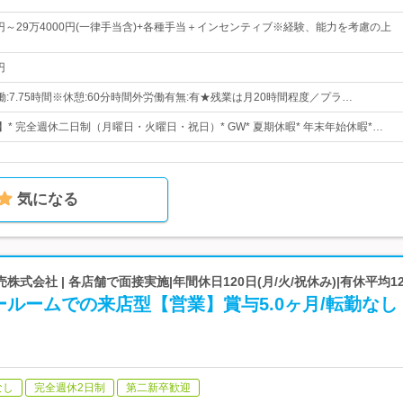
0円～29万4000円(一律手当含)+各種手当＋インセンティブ※経験、能力を考慮の上
円
※実働:7.75時間※休憩:60分時間外労働有無:有★残業は月20時間程度／プラ…
】* 完全週休二日制（月曜日・火曜日・祝日）* GW* 夏期休暇* 年末年始休暇*…
気になる
式会社 | 各店舗で面接実施|年間休日120日(月/火/祝休み)|有休平均12
ルームでの来店型【営業】賞与5.0ヶ月/転勤なし
なし
完全週休2日制
第二新卒歓迎