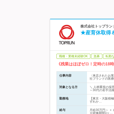
株式会社トップラン 
★産育休取得＆
職種・業種未経験OK
急募
転勤
《残業はほぼゼロ！定時の18
仕事内容
〈来店されたお客
社ブランドの医療
対象となる方
＼ 人柄重視の採
～30代の若手活
勤務地
【東京・大阪積極
ずれか…
給与
月給30万円～ ＋
※研修期間3ヶ…