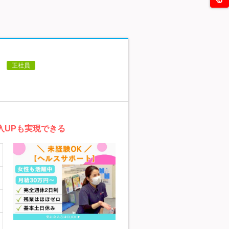
】
正社員
入UPも実現できる