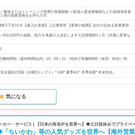
／整体またはトレーニング指導の実務経験 ≪歓迎≫柔道整復師などの資格保有者
ジ系の国家資格をお持ちの方
大西町2丁目16-8 【雇入れ直後】上記事業所 【変更の範囲】会社の定める各事業所
0円～450,000円※経験、能力を考慮の上決定します※試用期間3ヶ月（待遇に変更な
円
働時間制（週40時間以内）10：00～21：00内で実働8時間（休憩：60分）時
* 完全週休2日制（水曜日+シフト）* GW* 夏季4日* 冬季休暇* 年末年始…
気になる
カー・サービス | 【日本の有名IPを世界へ】◆土日祝休みでプライベ
◆「ちいかわ」等の人気グッズを世界へ【海外営業