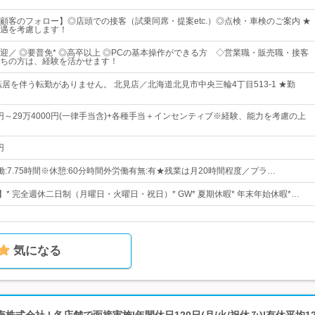
顧客のフォロー】◎店頭での接客（試乗同席・提案etc.）◎点検・車検のご案内 ★
遇を考慮します！
迎／ ◎要普免* ◎高卒以上 ◎PCの基本操作ができる方 ◇営業職・販売職・接客
ちの方は、経験を活かせます！
転居を伴う転勤がありません。 北見店／北海道北見市中央三輪4丁目513-1 ★勤
0円～29万4000円(一律手当含)+各種手当＋インセンティブ※経験、能力を考慮の上
円
※実働:7.75時間※休憩:60分時間外労働有無:有★残業は月20時間程度／プラ…
】* 完全週休二日制（月曜日・火曜日・祝日）* GW* 夏期休暇* 年末年始休暇*…
気になる