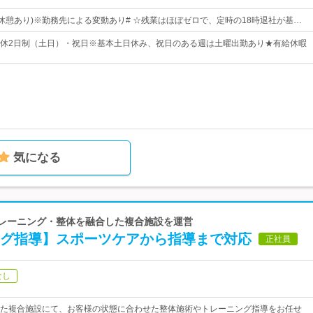
0 (休憩あり)※勤務先による変動あり# ☆残業はほぼゼロで、定時の18時退社が基…
休2日制（土日）・祝日※基本土日休み、祝日のある週は土曜出勤あり★有給休暇
気になる
トレーニング・整体を融合した複合施設を運営
ング指導】スポーツケアから指導まで対応
正社員
なし
た複合施設にて、お客様の状態に合わせた整体施術やトレーニング指導をお任せ