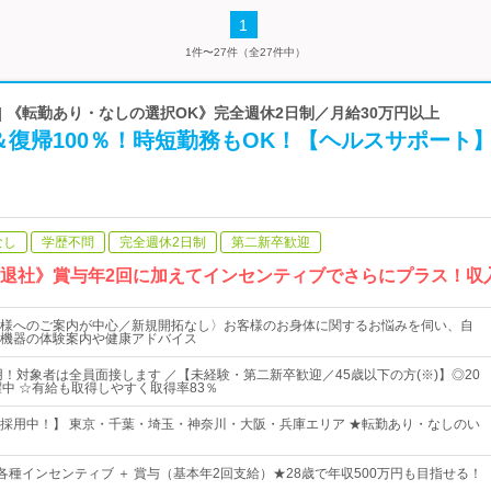
1
1件〜27件（全27件中）
| 《転勤あり・なしの選択OK》完全週休2日制／月給30万円以上
復帰100％！時短勤務もOK！【ヘルスサポート
なし
学歴不問
完全週休2日制
第二新卒歓迎
時退社》賞与年2回に加えてインセンティブでさらにプラス！収
様へのご案内が中心／新規開拓なし〉お客様のお身体に関するお悩みを伺い、自
機器の体験案内や健康アドバイス
用！対象者は全員面接します ／【未経験・第二新卒歓迎／45歳以下の方(※)】◎20
躍中 ☆有給も取得しやすく取得率83％
採用中！】 東京・千葉・埼玉・神奈川・大阪・兵庫エリア ★転勤あり・なしのい
 各種インセンティブ ＋ 賞与（基本年2回支給）★28歳で年収500万円も目指せる！