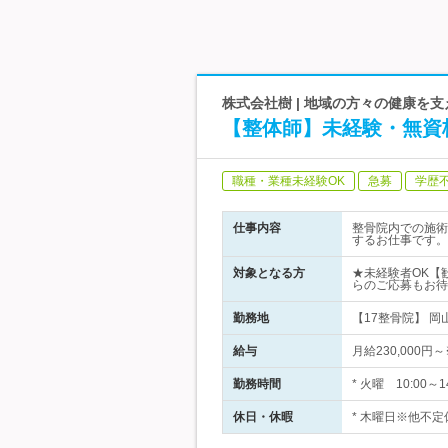
株式会社樹 | 地域の方々の健康を
【整体師】未経験・無資
職種・業種未経験OK
急募
学歴
仕事内容
整骨院内での施術
するお仕事です。
対象となる方
★未経験者OK【
らのご応募もお待
勤務地
【17整骨院】 岡
給与
月給230,000
勤務時間
* 火曜 10:00～
休日・休暇
* 木曜日※他不定