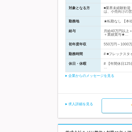
対象となる方
■業界未経験歓迎
は、小売向けの営
勤務地
★転勤なし 【本社
給与
月給40万円以上＋
＋業績賞与★…
初年度年収
550万円～1000
勤務時間
# ■フレックスタイ
休日・休暇
# 【年間休日1
…
企業からのメッセージを見る
求人詳細を見る