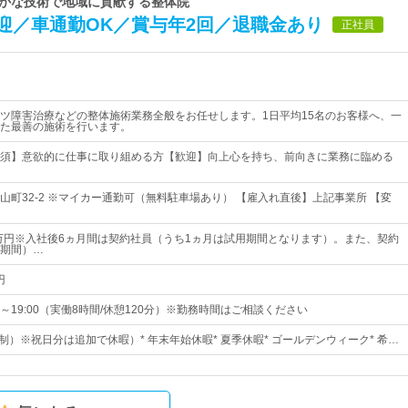
！確かな技術で地域に貢献する整体院
迎／車通勤OK／賞与年2回／退職金あり
正社員
ツ障害治療などの整体施術業務全般をお任せします。1日平均15名のお客様へ、一
た最善の施術を行います。
須】意欲的に仕事に取り組める方【歓迎】向上心を持ち、前向きに業務に臨める
山町32-2 ※マイカー通勤可（無料駐車場あり） 【雇入れ直後】上記事業所 【変
0万円※入社後6ヵ月間は契約社員（うち1ヵ月は試用期間となります）。また、契約
期間）…
円
0～19:00（実働8時間/休憩120分）※勤務時間はご相談ください
制）※祝日分は追加で休暇）* 年末年始休暇* 夏季休暇* ゴールデンウィーク* 希…