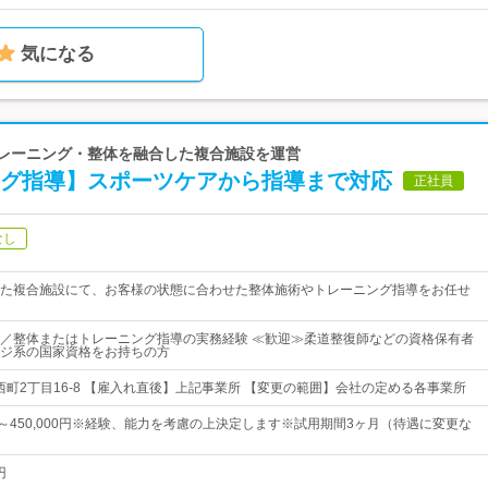
気になる
トレーニング・整体を融合した複合施設を運営
ング指導】スポーツケアから指導まで対応
正社員
なし
た複合施設にて、お客様の状態に合わせた整体施術やトレーニング指導をお任せ
／整体またはトレーニング指導の実務経験 ≪歓迎≫柔道整復師などの資格保有者
ジ系の国家資格をお持ちの方
大西町2丁目16-8 【雇入れ直後】上記事業所 【変更の範囲】会社の定める各事業所
0円～450,000円※経験、能力を考慮の上決定します※試用期間3ヶ月（待遇に変更な
円