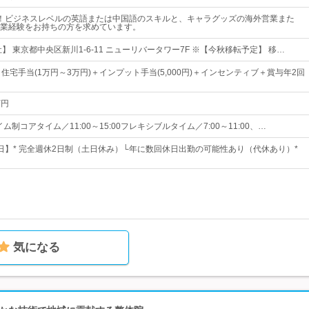
！ビジネスレベルの英語または中国語のスキルと、キャラグッズの海外営業また
業経験をお持ちの方を求めています。
】 東京都中央区新川1-6-11 ニューリバータワー7F ※【今秋移転予定】 移…
住宅手当(1万円～3万円)＋インプット手当(5,000円)＋インセンティブ＋賞与年2回
万円
ム制コアタイム／11:00～15:00フレキシブルタイム／7:00～11:00、…
25日】* 完全週休2日制（土日休み）└年に数回休日出勤の可能性あり（代休あり）*
気になる