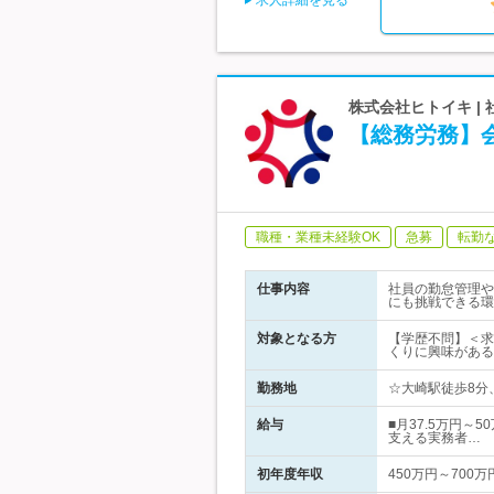
求人詳細を見る
株式会社ヒトイキ 
【総務労務】
職種・業種未経験OK
急募
転勤
仕事内容
社員の勤怠管理や
にも挑戦できる環
対象となる方
【学歴不問】＜求
くりに興味がある
勤務地
☆大崎駅徒歩8分、
給与
■月37.5万円～
支える実務者…
初年度年収
450万円～700万