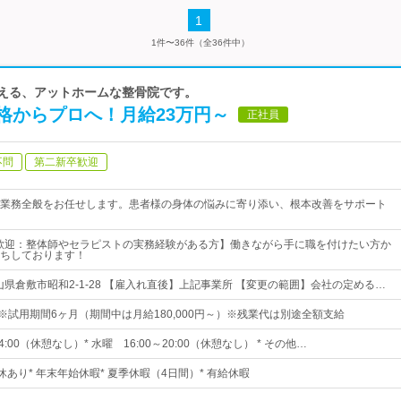
1
1件〜36件（全36件中）
支える、アットホームな整骨院です。
格からプロへ！月給23万円～
正社員
不問
第二新卒歓迎
業務全般をお任せします。患者様の身体の悩みに寄り添い、根本改善をサポート
歓迎：整体師やセラピストの実務経験がある方】働きながら手に職を付けたい方か
ちしております！
山県倉敷市昭和2-1-28 【雇入れ直後】上記事業所 【変更の範囲】会社の定める…
円～※試用期間6ヶ月（期間中は月給180,000円～）※残業代は別途全額支給
14:00（休憩なし）* 水曜 16:00～20:00（休憩なし） * その他…
休あり* 年末年始休暇* 夏季休暇（4日間）* 有給休暇