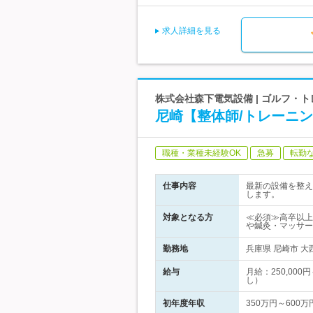
求人詳細を見る
株式会社森下電気設備 | ゴルフ・
尼崎【整体師/トレーニ
職種・業種未経験OK
急募
転勤
仕事内容
最新の設備を整え
します。
対象となる方
≪必須≫高卒以上
や鍼灸・マッサー
勤務地
兵庫県 尼崎市 
給与
月給：250,00
し）
初年度年収
350万円～600万