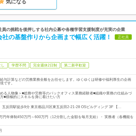
気になる
| 社員の挑戦を後押しする社内公募や各種学習支援制度が充実の企業
会社の基盤作りから企画まで幅広く活躍！
正社員
なし
学歴不問
完全週休2日制
第二新卒歓迎
給与計算などの労務業務全般をお任せします。ゆくゆくは研修や福利厚生の企画
境です。
める人物像＞■総務や労務等のバックオフィス業務経験者■組織や業務の仕組みづ
方■積極的にスキルを身に着けたい方
五反田駅徒歩9分 東京都品川区東五反田2-21-28 OSビルディング 3F 【…
50万円年俸制450万円～600万円（12分割した金額を毎月支給）・ 実務者（各機能を
円