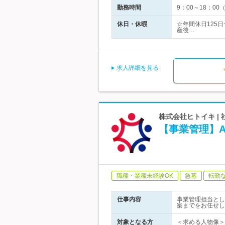
勤務時間
9：00～18：0
休日・休暇
☆年間休日125
産後…
求人詳細を見る
株式会社ヒトイキ 
【事業管理】
職種・業種未経験OK
急募
転勤
仕事内容
事業管理担当とし
案までをお任せし
対象となる方
＜求める人物像＞