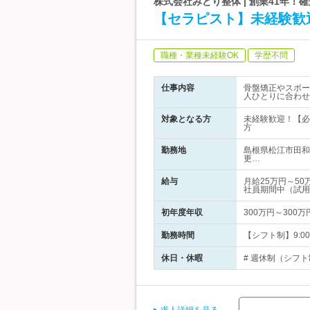
株式会社みどり整体 | 創業41年
【セラピスト】未経験歓
職種・業種未経験OK
学歴不問
仕事内容
骨盤矯正やスポー
人ひとりに合わせ
対象となる方
未経験歓迎！【必
方
勤務地
島根県松江市田和
更…
給与
月給25万円～5
社員期間中（試用
初年度年収
300万円～300万
勤務時間
【シフト制】9:0
休日・休暇
# 週休制（シフト