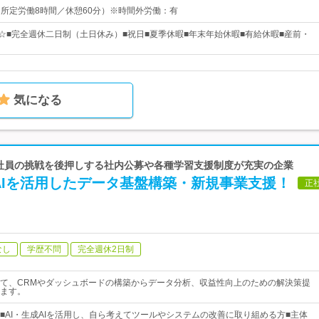
0（所定労働8時間／休憩60分）※時間外労働：有
日☆■完全週休二日制（土日休み）■祝日■夏季休暇■年末年始休暇■有給休暇■産前・
気になる
| 社員の挑戦を後押しする社内公募や各種学習支援制度が充実の企業
AIを活用したデータ基盤構築・新規事業支援！
正
なし
学歴不問
完全週休2日制
て、CRMやダッシュボードの構築からデータ分析、収益性向上のための解決策提
ます。
■AI・生成AIを活用し、自ら考えてツールやシステムの改善に取り組める方■主体