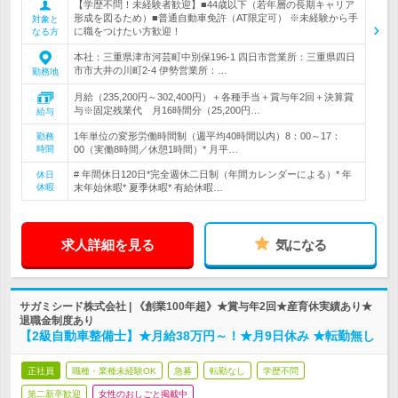
【学歴不問！未経験者歓迎】■44歳以下（若年層の長期キャリア
形成を図るため）■普通自動車免許（AT限定可） ※未経験から手
対象と
に職をつけたい方歓迎！
なる方
本社：三重県津市河芸町中別保196-1 四日市営業所：三重県四日
市市大井の川町2-4 伊勢営業所：…
勤務地
月給（235,200円～302,400円）＋各種手当＋賞与年2回＋決算賞
与※固定残業代 月16時間分（25,200円…
給与
1年単位の変形労働時間制（週平均40時間以内）8：00～17：
勤務
時間
00（実働8時間／休憩1時間）* 月平…
# 年間休日120日*完全週休二日制（年間カレンダーによる）* 年
休日
休暇
末年始休暇* 夏季休暇* 有給休暇…
求人詳細を見る
気になる
サガミシード株式会社 | 《創業100年超》★賞与年2回★産育休実績あり★
退職金制度あり
【2級自動車整備士】★月給38万円～！★月9日休み ★転勤無し
正社員
職種・業種未経験OK
急募
転勤なし
学歴不問
第二新卒歓迎
女性のおしごと掲載中