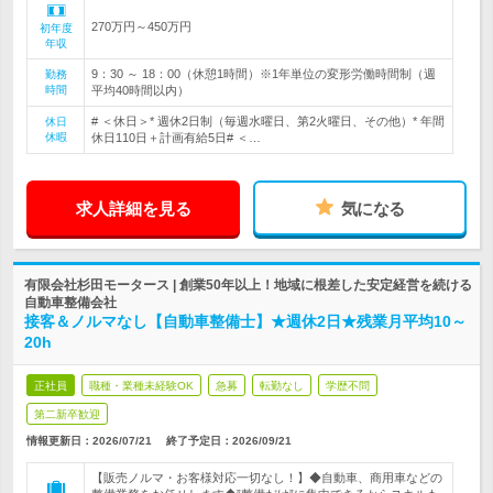
270万円～450万円
初年度
年収
9：30 ～ 18：00（休憩1時間）※1年単位の変形労働時間制（週
勤務
時間
平均40時間以内）
# ＜休日＞* 週休2日制（毎週水曜日、第2火曜日、その他）* 年間
休日
休暇
休日110日＋計画有給5日# ＜…
求人詳細を見る
気になる
有限会社杉田モータース | 創業50年以上！地域に根差した安定経営を続ける
自動車整備会社
接客＆ノルマなし【自動車整備士】★週休2日★残業月平均10～
20h
正社員
職種・業種未経験OK
急募
転勤なし
学歴不問
第二新卒歓迎
情報更新日：2026/07/21
終了予定日：
2026/09/21
【販売ノルマ・お客様対応一切なし！】◆自動車、商用車などの