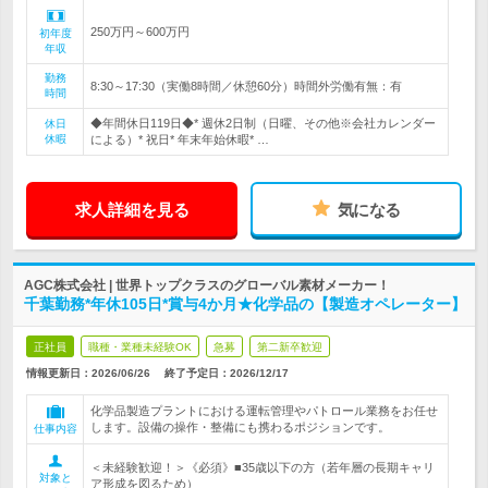
250万円～600万円
初年度
年収
勤務
8:30～17:30（実働8時間／休憩60分）時間外労働有無：有
時間
◆年間休日119日◆* 週休2日制（日曜、その他※会社カレンダー
休日
休暇
による）* 祝日* 年末年始休暇* …
求人詳細を見る
気になる
AGC株式会社 | 世界トップクラスのグローバル素材メーカー！
千葉勤務*年休105日*賞与4か月★化学品の【製造オペレーター】
正社員
職種・業種未経験OK
急募
第二新卒歓迎
情報更新日：2026/06/26
終了予定日：
2026/12/17
化学品製造プラントにおける運転管理やパトロール業務をお任せ
します。設備の操作・整備にも携わるポジションです。
仕事内容
＜未経験歓迎！＞《必須》■35歳以下の方（若年層の長期キャリ
対象と
ア形成を図るため）