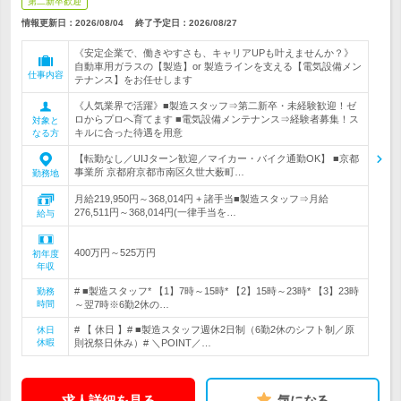
第二新卒歓迎
情報更新日：2026/08/04
終了予定日：
2026/08/27
《安定企業で、働きやすさも、キャリアUPも叶えませんか？》
自動車用ガラスの【製造】or 製造ラインを支える【電気設備メン
仕事内容
テナンス】をお任せします
《人気業界で活躍》■製造スタッフ⇒第二新卒・未経験歓迎！ゼ
ロからプロへ育てます ■電気設備メンテナンス⇒経験者募集！ス
対象と
キルに合った待遇を用意
なる方
【転勤なし／UIJターン歓迎／マイカー・バイク通勤OK】 ■京都
事業所 京都府京都市南区久世大薮町…
勤務地
月給219,950円～368,014円 + 諸手当■製造スタッフ⇒月給
276,511円～368,014円(一律手当を…
給与
400万円～525万円
初年度
年収
# ■製造スタッフ* 【1】7時～15時* 【2】15時～23時* 【3】23時
勤務
時間
～翌7時※6勤2休の…
# 【 休日 】# ■製造スタッフ週休2日制（6勤2休のシフト制／原
休日
休暇
則祝祭日休み）# ＼POINT／…
求人詳細を見る
気になる