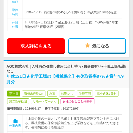
年収
勤務
8:30～17:15（実働7時間45分／休憩60分）※残業月10時間程度
時間
# 《年間休日121日》* 完全週休2日制（土日祝）* GW休暇* 年末
休日
休暇
年始休暇* 夏季休暇（2週間…
求人詳細を見る
気になる
AGC株式会社 | 入社時の引越し費用は当社持ち●独身寮有り●千葉工場/転勤
なし
年休121日★化学工場の【機械保全】有休取得率97%★賞与4か
月分
正社員
職種未経験OK
急募
転勤なし
学歴不問
完全週休2日制
第二新卒歓迎
リモートワーク可
女性のおしごと掲載中
情報更新日：2026/07/17
終了予定日：
2027/01/07
【上場企業の一員として活躍！】化学製品製造プラント内におけ
る、機械設備の保全や設備立ち上げ業務などをご担当いただきま
仕事内容
す。長期的に働ける環境◎