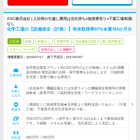
AGC株式会社 | 入社時の引越し費用は当社持ち●独身寮有り●千葉工場/転勤
なし
化学工場の【設備保全（計装）】有休取得率97%★賞与4か月分
正社員
急募
転勤なし
学歴不問
完全週休2日制
第二新卒歓迎
リモートワーク可
女性のおしごと掲載中
情報更新日：2026/07/17
終了予定日：
2027/01/07
化学製品製造プラント内のDCS/PLCなどの制御システム/計測機
器/自動弁/電気設備の点検・保守業務をお任せします。◎福利厚
仕事内容
生充実！長期で働ける環境◎
《必須条件》機械設備または生産ラインの機械保全業務等の実務
対象と
経験者（業界不問）◎福利厚生充実！ワークライフバランス◎
なる方
＼職場近くに独身寮完備★五井駅より無料送迎バスあり／ 《千葉
工場》 千葉県市原市五井海岸10 ※転…
勤務地
月給23万2,000円～＋諸手当＋賞与※上記はあくまで最低保証額
です。※経験・スキルを考慮し、当社規定により決定しま…
給与
460万円～700万円
初年度