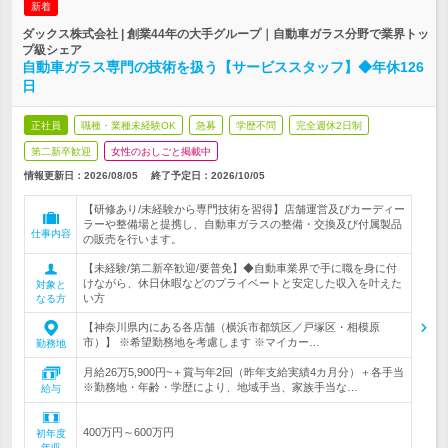
新着
ダックス株式会社 | 創業44年の大手グループ｜自動車ガラス分野で業界トッ
プ級シェア
自動車ガラス専門の技術を扱う【サービススタッフ】◆年休126
日
正社員
職種・業種未経験OK
急募
学歴不問
完全週休2日制
第二新卒歓迎
女性のおしごと掲載中
情報更新日：2026/08/05
終了予定日：
2026/10/05
【研修あり/未経験から専門技術を習得】店舗運営及びカーディー
ラーや整備場と提携し、自動車ガラスの整備・交換及び付属製品
仕事内容
の販売を行います。
【未経験/第二新卒歓迎/要普免】◆自動車業界で手に職を身に付
けながら、休日休暇などのプライベートと安定した収入を叶えた
対象と
い方
なる方
【神奈川県内にある各店舗（横浜市都筑区／戸塚区・相模原
市）】 ※希望勤務地を考慮します ※マイカー…
勤務地
月給26万5,900円~＋賞与年2回（昨年支給実績4カ月分）＋各手当
※勤務地・年齢・学歴により、地域手当、家族手当な…
給与
400万円～600万円
初年度
年収