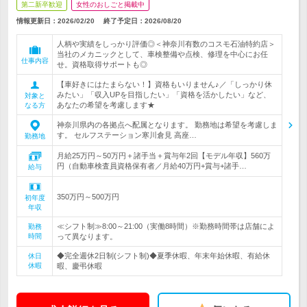
第二新卒歓迎
女性のおしごと掲載中
情報更新日：2026/02/20
終了予定日：
2026/08/20
人柄や実績をしっかり評価◎＜神奈川有数のコスモ石油特約店＞
当社のメカニックとして、車検整備や点検、修理を中心にお任
仕事内容
せ。資格取得サポートも◎
【車好きにはたまらない！】資格もいりません♪／「しっかり休
みたい」「収入UPを目指したい」「資格を活かしたい」など、
対象と
あなたの希望を考慮します★
なる方
神奈川県内の各拠点へ配属となります。 勤務地は希望を考慮しま
す。 セルフステーション寒川倉見 高座…
勤務地
月給25万円～50万円＋諸手当＋賞与年2回【モデル年収】560万
円（自動車検査員資格保有者／月給40万円+賞与+諸手…
給与
350万円～500万円
初年度
年収
≪シフト制≫8:00～21:00（実働8時間）※勤務時間帯は店舗によ
勤務
時間
って異なります。
◆完全週休2日制(シフト制)◆夏季休暇、年末年始休暇、有給休
休日
休暇
暇、慶弔休暇