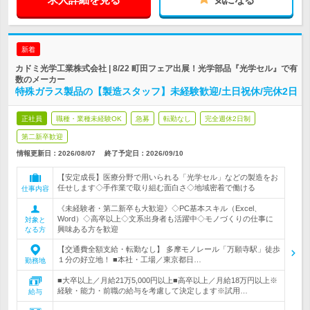
新着
カドミ光学工業株式会社 | 8/22 町田フェア出展！光学部品『光学セル』で有
数のメーカー
特殊ガラス製品の【製造スタッフ】未経験歓迎/土日祝休/完休2日
正社員
職種・業種未経験OK
急募
転勤なし
完全週休2日制
第二新卒歓迎
情報更新日：2026/08/07
終了予定日：
2026/09/10
【安定成長】医療分野で用いられる「光学セル」などの製造をお
任せします◇手作業で取り組む面白さ◇地域密着で働ける
仕事内容
《未経験者・第二新卒も大歓迎》◇PC基本スキル（Excel、
Word）◇高卒以上◇文系出身者も活躍中◇モノづくりの仕事に
対象と
興味ある方を歓迎
なる方
【交通費全額支給・転勤なし】 多摩モノレール「万願寺駅」徒歩
１分の好立地！ ■本社・工場／東京都日…
勤務地
■大卒以上／月給21万5,000円以上■高卒以上／月給18万円以上※
経験・能力・前職の給与を考慮して決定します※試用…
給与