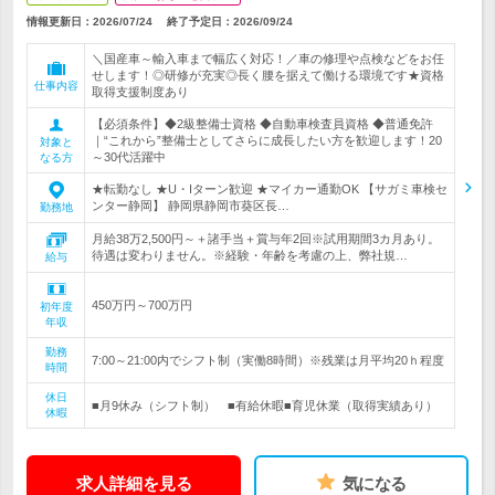
情報更新日：2026/07/24
終了予定日：
2026/09/24
＼国産車～輸入車まで幅広く対応！／車の修理や点検などをお任
せします！◎研修が充実◎長く腰を据えて働ける環境です★資格
仕事内容
取得支援制度あり
【必須条件】◆2級整備士資格 ◆自動車検査員資格 ◆普通免許
｜“これから”整備士としてさらに成長したい方を歓迎します！20
対象と
～30代活躍中
なる方
★転勤なし ★U・Iターン歓迎 ★マイカー通勤OK 【サガミ車検セ
ンター静岡】 静岡県静岡市葵区長…
勤務地
月給38万2,500円～＋諸手当＋賞与年2回※試用期間3カ月あり。
待遇は変わりません。※経験・年齢を考慮の上、弊社規…
給与
450万円～700万円
初年度
年収
勤務
7:00～21:00内でシフト制（実働8時間）※残業は月平均20ｈ程度
時間
休日
■月9休み（シフト制） ■有給休暇■育児休業（取得実績あり）
休暇
求人詳細を見る
気になる