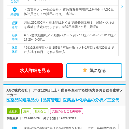
なる方
＜京葉モノマー株式会社＞ 市原市五井南海岸11番地6 ※AGC単
体社員としての採用のうえ、 当社の…
勤務地
月給:250,000円～※上記はあくまで最低保障額！ 経験やスキル
を考慮し決定いたします。※試用期間:3ヶ月（最長6…
給与
# ＼2交代勤務制／＜勤務パターン例＞* 1勤／7:20～17:30* 2勤／
勤務
時間
17:20～0:00*…
* 3勤1休※年間休日:105日* 有給休暇（入社1年目：6月20日まで
休日
休暇
に入社は15日、それ以降の入…
求人詳細を見る
気になる
AGC株式会社 | 〈年休120日以上〉世界を牽引する技術力を誇る総合素材メ
ーカー
医薬品関連製品の【品質管理】医薬品や化学品の分析／三交代
正社員
急募
転勤なし
女性のおしごと掲載中
情報更新日：2026/06/26
終了予定日：
2026/12/17
医薬品等の製造における品質管理をお任せします。各種専門機器