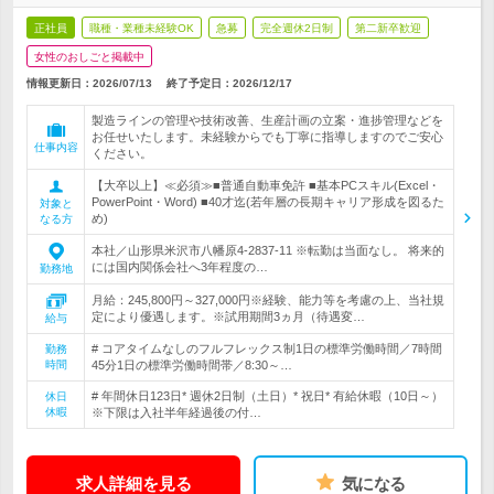
正社員
職種・業種未経験OK
急募
完全週休2日制
第二新卒歓迎
女性のおしごと掲載中
情報更新日：2026/07/13
終了予定日：
2026/12/17
製造ラインの管理や技術改善、生産計画の立案・進捗管理などを
お任せいたします。未経験からでも丁寧に指導しますのでご安心
仕事内容
ください。
【大卒以上】≪必須≫■普通自動車免許 ■基本PCスキル(Excel・
PowerPoint・Word) ■40才迄(若年層の長期キャリア形成を図るた
対象と
め)
なる方
本社／山形県米沢市八幡原4-2837-11 ※転勤は当面なし。 将来的
には国内関係会社へ3年程度の…
勤務地
月給：245,800円～327,000円※経験、能力等を考慮の上、当社規
定により優遇します。※試用期間3ヵ月（待遇変…
給与
# コアタイムなしのフルフレックス制1日の標準労働時間／7時間
勤務
時間
45分1日の標準労働時間帯／8:30～…
# 年間休日123日* 週休2日制（土日）* 祝日* 有給休暇（10日～）
休日
休暇
※下限は入社半年経過後の付…
求人詳細を見る
気になる