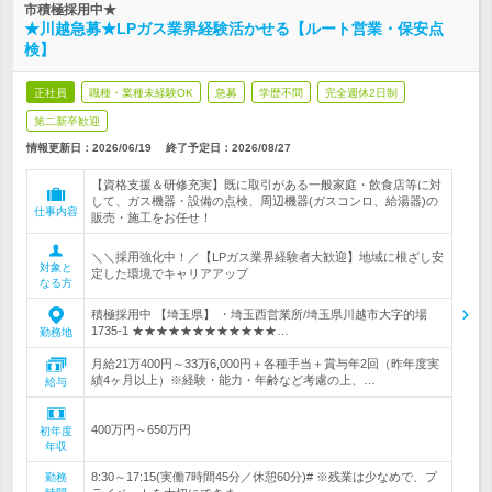
市積極採用中★
★川越急募★LPガス業界経験活かせる【ルート営業・保安点
検】
正社員
職種・業種未経験OK
急募
学歴不問
完全週休2日制
第二新卒歓迎
情報更新日：2026/06/19
終了予定日：
2026/08/27
【資格支援＆研修充実】既に取引がある一般家庭・飲食店等に対
して、ガス機器・設備の点検、周辺機器(ガスコンロ、給湯器)の
仕事内容
販売・施工をお任せ！
＼＼採用強化中！／【LPガス業界経験者大歓迎】地域に根ざし安
対象と
定した環境でキャリアアップ
なる方
積極採用中 【埼玉県】 ・埼玉西営業所/埼玉県川越市大字的場
1735-1 ★★★★★★★★★★★★…
勤務地
月給21万400円～33万6,000円＋各種手当＋賞与年2回（昨年度実
績4ヶ月以上）※経験・能力・年齢など考慮の上、…
給与
400万円～650万円
初年度
年収
8:30～17:15(実働7時間45分／休憩60分)# ※残業は少なめで、プ
勤務