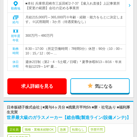
■本社 兵庫県尼崎市三反田町2-7-37 【雇入れ直後】上記事業所
【変更の範囲】会社の定める事業所
勤務地
月給215,000円～365,000円※年齢・経験・能力をもとに決定しま
す。※試用期間：3か月（待遇変動なし）
給与
300万円～480万円
初年度
年収
8:30～17:00 （所定労働時間：7時間0分）休憩：90分（10：00～
勤務
時間
10：15／12：00～…
週休2日制（第2・4・5土曜／日曜）* 夏季休暇8/13～8/16・年末
休日
休暇
年始12/29～1/4* 慶…
求人詳細を見る
気になる
日本板硝子株式会社 | ■賞与4ヶ月分 ■残業月平均5h ■寮・社宅あり ■福利厚
生充実
世界最大級のガラスメーカー【総合職(製造ライン/設備メンテ)】
正社員
職種・業種未経験OK
急募
転勤なし
学歴不問