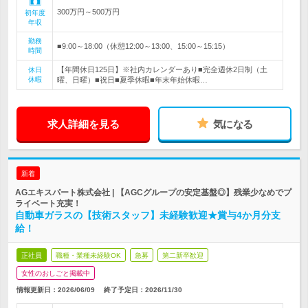
300万円～500万円
初年度
年収
勤務
■9:00～18:00（休憩12:00～13:00、15:00～15:15）
時間
【年間休日125日】※社内カレンダーあり■完全週休2日制（土
休日
休暇
曜、日曜）■祝日■夏季休暇■年末年始休暇…
求人詳細を見る
気になる
新着
AGエキスパート株式会社 | 【AGCグループの安定基盤◎】残業少なめでプ
ライベート充実！
自動車ガラスの【技術スタッフ】未経験歓迎★賞与4か月分支
給！
正社員
職種・業種未経験OK
急募
第二新卒歓迎
女性のおしごと掲載中
情報更新日：2026/06/09
終了予定日：
2026/11/30