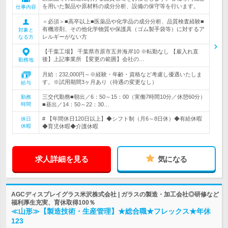
を用いた製品や原材料の成分分析、設備の保守等を行います。
仕事内容
＜必須＞■高卒以上■医薬品や化学品の成分分析、品質検査経験■
有機溶剤、その他化学物質や保護具（ゴム製手袋等）に対するア
対象と
レルギーがない方
なる方
【千葉工場】 千葉県市原市五井海岸10 ※転勤なし 【雇入れ直
後】上記事業所 【変更の範囲】会社の…
勤務地
月給：232,000円～※経験・年齢・資格など考慮し優遇いたしま
す。※試用期間3ヶ月あり（待遇の変更なし）
給与
三交代勤務■朝出／6：50～15：00（実働7時間10分／休憩60分）
勤務
時間
■昼出／14：50～22：30…
# 【年間休日120日以上】◆シフト制（月6～8日休）◆有給休暇
休日
休暇
◆育児休暇◆介護休暇
求人詳細を見る
気になる
AGCディスプレイグラス米沢株式会社 | ガラスの製造・加工会社◎研修など
福利厚生充実、育休取得100％
≪山形≫【製造技術・生産管理】★総合職★フレックス★年休
123