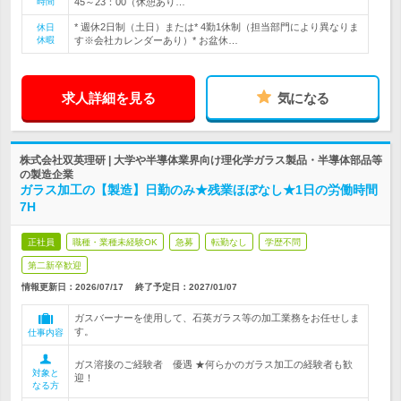
時間
45～23：00（休憩あり…
* 週休2日制（土日）または* 4勤1休制（担当部門により異なりま
休日
休暇
す※会社カレンダーあり）* お盆休…
求人詳細を見る
気になる
株式会社双英理研 | 大学や半導体業界向け理化学ガラス製品・半導体部品等
の製造企業
ガラス加工の【製造】日勤のみ★残業ほぼなし★1日の労働時間
7H
正社員
職種・業種未経験OK
急募
転勤なし
学歴不問
第二新卒歓迎
情報更新日：2026/07/17
終了予定日：
2027/01/07
ガスバーナーを使用して、石英ガラス等の加工業務をお任せしま
す。
仕事内容
ガス溶接のご経験者 優遇 ★何らかのガラス加工の経験者も歓
対象と
迎！
なる方