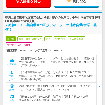
求人詳細を見る
気になる
香川三菱自動車販売株式会社 | ◆香川県外の転勤なし◆半日単位で有休取得
OK◆奨学金の返還支援
未経験OK！三菱自動車の正規ディーラーの【総合職(営業・整
備)】
正社員
職種・業種未経験OK
急募
学歴不問
第二新卒歓迎
女性のおしごと掲載中
情報更新日：2026/07/31
終了予定日：
2026/10/29
【三菱車以外にもベンツ・スズキなどにも携われる！】希望や適
性に合わせて、「営業」「整備」のいずれかをお任せ。◆入社後
仕事内容
に丁寧な研修あり
【「普通自動車免許」があれば応募OK！】◆この3月にマイナビ
転職より入社した先輩も活躍中◆産育休から復帰した先輩も(時
対象と
短勤務の利用も可)
なる方
希望に応じて、香川県内5店舗（高松市、宇多津町、善通寺市）
のいずれかへの配属となります。 ※マイカ…
勤務地
月給181,000円～304,000円＋諸手当【営業】月給194,500円～
304,000円＋諸手当【整備】月給18…
給与