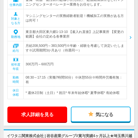
ニングセンターオペレーター業務をお任せします。
仕事内容
マシニングセンターの実務経験者歓迎！機械加工の実務がある方
対象と
は尚可！
なる方
東京都大田区東六郷1-13-10 【雇入れ直後】上記事業所 【変更の
範囲】会社の定める各事業所
勤務地
月給208,500円～383,500円※年齢・経験を考慮して決定いたしま
す※試用期間3か月あり（待遇同一）
給与
300万円～600万円
初年度
年収
08:30～17:15（実働7時間50分）※休憩55分※時間外労働有無：
勤務
時間
有
休日
* 週休2日制（土日）* 祝日* 年末年始休暇* 夏季休暇* 有給休暇
休暇
求人詳細を見る
気になる
イワタニ関東株式会社 | 岩谷産業グループ#賞与実績4ヶ月以上★埼玉県川越