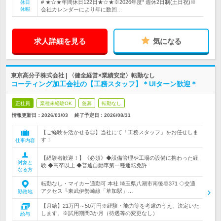
# ★☆★年間休日122日★☆★※2026年度* 週休2日制(土日祝)※
休日
休暇
会社カレンダーにより年に数回…
求人詳細を見る
気になる
東京高分子株式会社 | 〈健全経営×業績安定〉転勤なし
コーティング加工会社の【工務スタッフ】＊UIターン歓迎＊
正社員
業種未経験OK
急募
転勤なし
情報更新日：2026/03/03
終了予定日：
2026/08/31
【ご経験を活かせる◎】当社にて「工務スタッフ」をお任せしま
す！
仕事内容
【経験者歓迎！】《必須》◆設備管理や工場の設備に携わった経
対象と
験 ◆高卒以上 ◆普通自動車第一種運転免許
なる方
転勤なし・マイカー通勤可 本社 埼玉県八潮市南後谷371 ◇交通
アクセス └東武伊勢崎線「草加駅」…
勤務地
【月給】21万円～50万円※経験・能力等を考慮のうえ、決定いた
します。※試用期間3か月（待遇等の変更なし）
給与