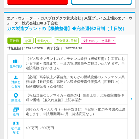
エア・ウォーター・ガスプロダクツ株式会社 | 東証プライム上場のエア・ウ
ォーター株式会社100％子会社
ガス製造プラントの【機械整備】◆完全週休2日制（土日祝）
正社員
急募
転勤なし
完全週休2日制
女性のおしごと掲載中
情報更新日：2026/07/28
終了予定日：
2027/01/18
【ガス製造プラントのメンテナンス業務（機械整備）】工事にお
ける準備～管理まで、一連の管理業務をご担当いただきます。※
仕事内容
建設業務は行いません
【必須】高卒以上／要普免／何らかの機械設備のメンテナンス業
務経験【歓迎資格】高圧ガス製造保安責任者資格（丙種以上）、
対象と
危険物取扱者（乙種4類）
なる方
【転勤当面なし／マイカー通勤OK】 輪西工場／北海道室蘭市仲
町12番地 【雇入れ直後】上記事業所…
勤務地
月給22万円～38万円（一律手当含む）※経験・能力を考慮の上決
定します。※試用期間3ヶ月（待遇変更なし）
給与
400万円～600万円
初年度
年収