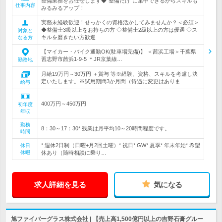
整備業務をお任せします◆”整備だけ”に集中できるからスキルも
仕事内容
みるみるアップ！
実務未経験歓迎！せっかくの資格活かしてみませんか？＜必須＞
◆整備士3級以上をお持ちの方 ◇整備士2級以上の方は優遇 ◇ス
対象と
キルを磨きたい方歓迎
なる方
【マイカー・バイク通勤OK(駐車場完備)】 ＜茜浜工場＞千葉県
習志野市茜浜1-9-5 ＊JR京葉線…
勤務地
月給19万円～30万円 ＋賞与 等※経験、資格、スキルを考慮し決
定いたします。※試用期間3か月間（待遇に変更はありま…
給与
400万円～450万円
初年度
年収
勤務
8：30～17：30* 残業は月平均10～20時間程度です。
時間
* 週休2日制（日曜+月2回土曜）* 祝日* GW* 夏季* 年末年始* 希望
休日
休暇
休あり（随時相談に乗り…
求人詳細を見る
気になる
旭ファイバーグラス株式会社 | 【売上高1,500億円以上の吉野石膏グルー