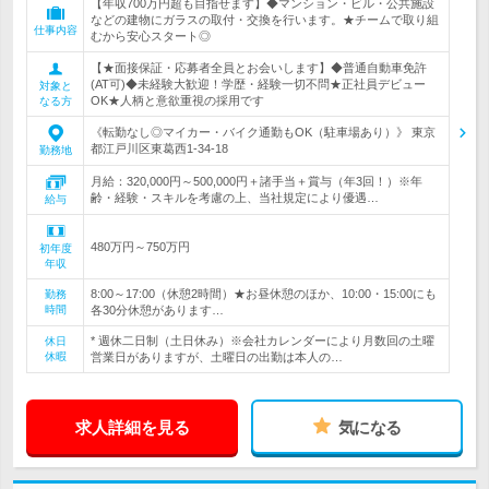
【年収700万円超も目指せます】◆マンション・ビル・公共施設
などの建物にガラスの取付・交換を行います。★チームで取り組
仕事内容
むから安心スタート◎
【★面接保証・応募者全員とお会いします】◆普通自動車免許
(AT可)◆未経験大歓迎！学歴・経験一切不問★正社員デビュー
対象と
OK★人柄と意欲重視の採用です
なる方
《転勤なし◎マイカー・バイク通勤もOK（駐車場あり）》 東京
都江戸川区東葛西1‐34‐18
勤務地
月給：320,000円～500,000円＋諸手当＋賞与（年3回！）※年
齢・経験・スキルを考慮の上、当社規定により優遇…
給与
480万円～750万円
初年度
年収
8:00～17:00（休憩2時間）★お昼休憩のほか、10:00・15:00にも
勤務
時間
各30分休憩があります…
* 週休二日制（土日休み）※会社カレンダーにより月数回の土曜
休日
休暇
営業日がありますが、土曜日の出勤は本人の…
求人詳細を見る
気になる