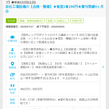
プ】◆年休122日(土日)
自社工場設備の【点検・整備】★食堂1食150円★賞与実績4ヶ月
分
正社員
職種・業種未経験OK
急募
転勤なし
学歴不問
情報更新日：2026/07/17
終了予定日：
2026/09/03
【国内シェアTOPクラスのガラス繊維メーカー】自社工場の設備
点検・メンテナンスをお任せ★電気・機械の2チーム体制⇒希望
仕事内容
や適性に応じて配属先を決定
＜充実の教育体制あり＞◆高卒以上【未経験者／35歳以下】
or【経験者／設備メンテナンスの経験】★工具を使う作業が好き
対象と
な方にはピッタリ！
なる方
【湘南工場】 【転勤なし】 【社宅・社員寮完備！】 【マイカー
通勤OK！】 神奈川県高座郡寒川町一…
勤務地
月給230,560円～ ＋ 賞与年2回（昨年度実績4ヶ月分）※上記月給
は一律手当(調整手当)を含みます。※上記月給は…
給与
360万円～500万円
初年度
年収
8:30～17:00（実働7時間45分）★繁忙期を除き、残業は月15時間
勤務
時間
程です！