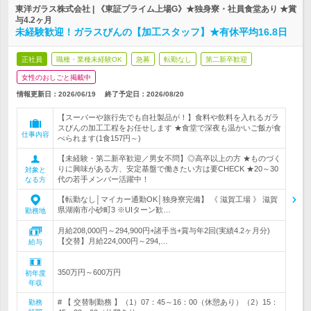
東洋ガラス株式会社 | 《東証プライム上場G》★独身寮・社員食堂あり ★賞
与4.2ヶ月
未経験歓迎！ガラスびんの【加工スタッフ】★有休平均16.8日
正社員
職種・業種未経験OK
急募
転勤なし
第二新卒歓迎
女性のおしごと掲載中
情報更新日：2026/06/19
終了予定日：
2026/08/20
【スーパーや旅行先でも自社製品が！】食料や飲料を入れるガラ
スびんの加工工程をお任せします ★食堂で深夜も温かいご飯が食
仕事内容
べられます(1食157円～)
【未経験・第二新卒歓迎／男女不問】◎高卒以上の方 ★ものづく
りに興味がある方、安定基盤で働きたい方は要CHECK ★20～30
対象と
代の若手メンバー活躍中！
なる方
【転勤なし│マイカー通勤OK│独身寮完備】 《 滋賀工場 》 滋賀
県湖南市小砂町3 ※UIターン歓…
勤務地
月給208,000円～294,900円+諸手当+賞与年2回(実績4.2ヶ月分)
【交替】月給224,000円～294,…
給与
350万円～600万円
初年度
年収
# 【 交替制勤務 】（1）07：45～16：00（休憩あり）（2）15：
勤務