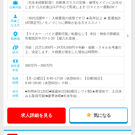
〈完全未経験歓迎!〉自動車ガラスの交換・修理をメインにお任せ
します ◎入社後はOJT中心で育成します ◎マイカー通勤OK！
仕事内容
〈30代活躍中！〉人柄重視の採用です◎ ★高卒以上 ★ 普通免許
対象と
(AT限定可)／モノづくりに興味がある方オススメ！
なる方
【マイカー・バイク通勤可能／転勤なし!】 本社：神奈川県横浜
市都筑区中川7-1-20 【雇入れ直後…
勤務地
月給：21万1,000円～24万6,000円※年齢・経験・スキルを考慮の
上、決定します。※残業が発生した場合は時間外…
給与
360万円～390万円
初年度
年収
【月~土曜日】8:45~17:00（休憩60分）【日曜/祝日】
勤務
時間
9:45~18:00（休憩60分）※時…
■年間休日120日■隔週休2日制(曜日シフト制)★希望休で、土日休
休日
休暇
みも取得可能!■夏季休暇■年末年始…
求人詳細を見る
気になる