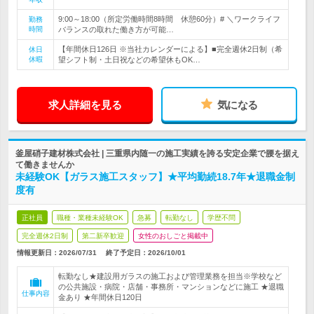
9:00～18:00（所定労働時間8時間 休憩60分）# ＼ワークライフ
勤務
時間
バランスの取れた働き方が可能…
【年間休日126日 ※当社カレンダーによる】■完全週休2日制（希
休日
休暇
望シフト制・土日祝などの希望休もOK…
求人詳細を見る
気になる
釜屋硝子建材株式会社 | 三重県内随一の施工実績を誇る安定企業で腰を据え
て働きませんか
未経験OK【ガラス施工スタッフ】★平均勤続18.7年★退職金制
度有
正社員
職種・業種未経験OK
急募
転勤なし
学歴不問
完全週休2日制
第二新卒歓迎
女性のおしごと掲載中
情報更新日：2026/07/31
終了予定日：
2026/10/01
転勤なし★建設用ガラスの施工および管理業務を担当※学校など
の公共施設・病院・店舗・事務所・マンションなどに施工 ★退職
仕事内容
金あり ★年間休日120日