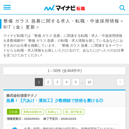
整備 ガラス 急募に関する求人・転職・中途採用情報＜
8/7（金）更新＞
マイナビ転職では「整備 ガラス 急募」に関連する転職・求人・中途採用情報
を多数掲載中!「整備 ガラス 急募」の転職・求人情報を探しているあなたにお
すすめのお仕事を掲載しています。「整備 ガラス 急募」に関連するキーワー
ドからも転職・求人情報をお探しいただけるので、あなたにぴったりのお仕事
を見つけてみてください!
1～50件 (全464件中)
…
1
2
3
4
5
10
株式会社信栄テクノ
急募！【穴あけ・溝加工】少数精鋭で技術を磨ける◎
正社員
業種未経験OK
転勤なし
第二新卒歓迎
情報更新日：2026/05/01
終了予定日：
2026/10/29
金属・樹脂・脆性材の超極小径孔明け、超微細溝加工などのマシ