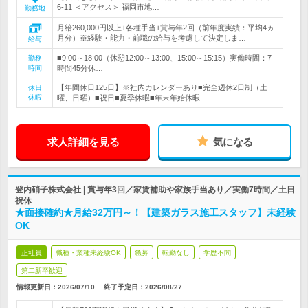
6-11 ＜アクセス＞ 福岡市地…
勤務地
月給260,000円以上+各種手当+賞与年2回（前年度実績：平均4ヵ
月分）※経験・能力・前職の給与を考慮して決定しま…
給与
■9:00～18:00（休憩12:00～13:00、15:00～15:15）実働時間：7
勤務
時間
時間45分休…
【年間休日125日】※社内カレンダーあり■完全週休2日制（土
休日
休暇
曜、日曜）■祝日■夏季休暇■年末年始休暇…
求人詳細を見る
気になる
登内硝子株式会社 | 賞与年3回／家賃補助や家族手当あり／実働7時間／土日
祝休
★面接確約★月給32万円～！【建築ガラス施工スタッフ】未経験
OK
正社員
職種・業種未経験OK
急募
転勤なし
学歴不問
第二新卒歓迎
情報更新日：2026/07/10
終了予定日：
2026/08/27