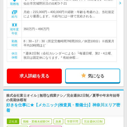
仙台市宮城野区日の出町3-7-21
勤務地
月給：215,000円～400,000円※経験・年齢を考慮の上、当社規定
により優遇します。※給与には一律で支給される…
給与
350万円～490万円
初年度
年収
8：30～17：30（所定労働時間7時間20分／休憩100分）※残業月
勤務
時間
平均10時間ほど
* 週休2日制（会社カレンダーによる）└毎週日曜、第2・4土曜、
休日
休暇
祝日は固定休になります。* 有給休暇…
求人詳細を見る
気になる
株式会社富士オイル | 無理な残業ナシ／完全週休2日制／夏季や年末年始等
の長期休暇有
好きを仕事に★【メカニック(検査員・整備士)】神奈川エリア密
着
正社員
職種・業種未経験OK
急募
学歴不問
完全週休2日制