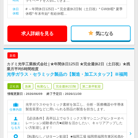
時間
ライベートを大切にできま…
# ～年間休日125日～* 完全週休2日制（土日祝）* GW休暇* 夏季
休日
休暇
休暇* 年末年始* 有給休暇…
求人詳細を見る
気になる
新着
カドミ光学工業株式会社 | ★年間休日125日 ★完全週休2日（土日祝）★残
業月平均5時間程度
光学ガラス・セラミック製品の【製造・加工スタッフ】※福岡
正社員
急募
転勤なし
完全週休2日制
第二新卒歓迎
情報更新日：2026/06/09
終了予定日：
2026/11/30
光学ガラスやセラミック素材を加工し、分析・医療機器や半導体
製造装置などに用いられる部品の製造を担当します。
仕事内容
【必須条件】高卒以上でセラミックス等マシニングセンターオペ
レーション経験者の方■経験を活かしたい、キャリアアップした
対象と
い方歓迎します！
なる方
【転勤なし／UIターン歓迎】 ■福岡工場 福岡県福岡市東区松島6-