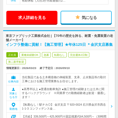
休暇
有給休暇（入社3か月経過後の2…
求人詳細を見る
気になる
東京ファブリック工業株式会社 | 【70年の歴史を誇る、耐震・免震装置の老
舗メーカー】
インフラ整備に貢献！【施工管理】★年休125日 ＊金沢支店募集
正社員
業種未経験OK
急募
転勤なし
完全週休2日制
第二新卒歓迎
情報更新日：2026/03/23
終了予定日：
2026/09/10
当社製品である土木構造物の伸縮装置、支承、止水製品等の取付
工事における施工管理業務をお任せします。
仕事内容
●高専卒以上 ●普通自動車免許 ●施工管理の経験または土木に関
するバックグラウンド ※同業界での勤務経験者は歓迎・優遇し
対象と
ます！
なる方
【転勤なし！駅チカ◎】 金沢支店 〒920-0024 石川県金沢市西念
1-1-3 コンフィデンス金…
勤務地
【月給】339,500円～425,900円※固定残業代64,500円～（30時間