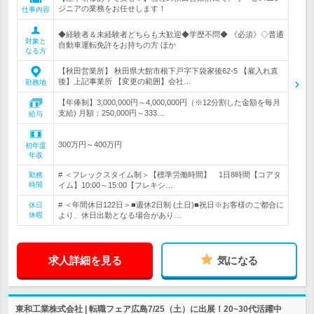
ジニアの業務をお任せします！
仕事内容
◆経験者＆未経験者どちらも大歓迎◆学歴不問◆ 《必須》◇普通
対象と
自動車運転免許をお持ちの方 ほか
なる方
【秋田営業所】 秋田県大館市根下戸字下袋家後62-5 【雇入れ直
後】上記事業所 【変更の範囲】会社…
勤務地
【年俸制】3,000,000円～4,000,000円（※12分割した金額を毎月
支給) 月額：250,000円～333…
給与
300万円～400万円
初年度
年収
# ＜フレックスタイム制＞【標準労働時間】 1日8時間【コアタ
勤務
時間
イム】10:00～15:00【フレキシ…
# ＜年間休日122日＞■週休2日制 (土日)■祝日※お客様のご都合に
休日
休暇
より、休日出勤となる場合があり…
求人詳細を見る
気になる
東和工業株式会社 | 転職フェア広島7/25（土）に出展！20~30代活躍中