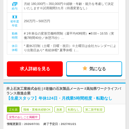
月給 180,000円～350,000円※経験・年齢・能力を考慮して決定
いたします※試用期間3カ月（待遇変更なし）
給与
250万円～500万円
初年度
年収
# 1年単位の変形労働時間制（週平均40時間）■8:00～16:55（実
勤務
時間
働7時間40分／休憩75分）…
* 週休2日制（土曜・日曜・祝日）※土曜日は会社カレンダーによ
休日
休暇
り出勤日あり* 有給休暇* 夏季休暇（…
求人詳細を見る
気になる
井上石灰工業株式会社 | #老舗の石灰製品メーカー #高知県ワークライフバ
ランス推進企業
【生産スタッフ】年休124日・月残業5時間程度・転勤なし
正社員
職種・業種未経験OK
急募
転勤なし
第二新卒歓迎
女性のおしごと掲載中
情報更新日：2026/07/31
終了予定日：
2027/01/21