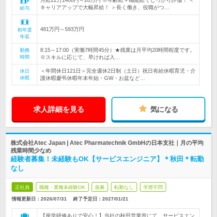
月給22万1400円～28万円 ※年齢給＋職能給でしっかり評価！ ＜
キャリアアップで大幅昇給！ ＞長く働き、役職がつ…
給与
481万円～593万円
初年度
年収
8:15～17:00（実働7時間45分）★残業は月平均20時間程度です。
勤務
時間
※スキルに応じて、早ければ入…
＜年間休日121日＞完全週休2日制（土日）祝日有給休暇育児・介
休日
休暇
護休暇慶弔休暇年末年始・GW・お盆など…
求人詳細を見る
気になる
株式会社Atec Japan | Atec Pharmatechnik GmbHの日本支社｜月の平均
残業時間少なめ
経験者募集！未経験もOK【サービスエンジニア】＊秋田＊転勤
なし
正社員
職種・業種未経験OK
急募
転勤なし
学歴不問
情報更新日：2026/07/31
終了予定日：
2027/01/21
【座学研修ありで安心！】当社の秋田営業所にて、サービスエン