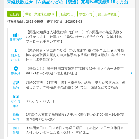
未経験歓迎★ゴム薬品などの【製造】賞与昨年実績5.15ヶ月分
正社員
職種・業種未経験OK
転勤なし
学歴不問
第二新卒歓迎
情報更新日：2026/06/05
終了予定日：
2026/09/03
【薬品の知識は入社後に学べばOK！】ゴム薬品等の製造業務を
お任せします。仕事は4～10名のチームで行うため、先輩社員の
仕事内容
フォローも手厚いです！
【未経験者・第二新卒OK】 ◎35歳まで(※)◎高卒以上 ★会社負
担の資格取得支援あり⇒資格手当も豊富に用意★勤続10年以上の
対象と
社員も多数活躍中！
なる方
《転勤なし》 埼玉県川口市領家4丁目6番42号 ※マイカー通勤可
※U・Iターン歓迎！借上独身社宅…
勤務地
月給20万円～28万円＋諸手当※年齢、経験、能力を考慮の上、優
遇します。※待遇条件の詳細については、面接などでご相談…
給与
300万円～500万円
初年度
年収
1年単位の変形労働時間制(週平均40時間以内)(1)08:00～16:40(実
勤務
時間
働7時間30分/休憩7…
★年間休日115日＜休日＞毎週日曜日＋その他2～3日の公休日※
休日
休暇
会社カレンダーによる＜休暇＞* 有給休…