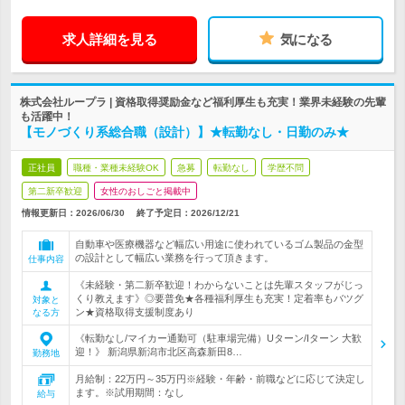
求人詳細を見る
気になる
株式会社ループラ | 資格取得奨励金など福利厚生も充実！業界未経験の先輩
も活躍中！
【モノづくり系総合職（設計）】★転勤なし・日勤のみ★
正社員
職種・業種未経験OK
急募
転勤なし
学歴不問
第二新卒歓迎
女性のおしごと掲載中
情報更新日：2026/06/30
終了予定日：
2026/12/21
自動車や医療機器など幅広い用途に使われているゴム製品の金型
の設計として幅広い業務を行って頂きます。
仕事内容
《未経験・第二新卒歓迎！わからないことは先輩スタッフがじっ
くり教えます》◎要普免★各種福利厚生も充実！定着率もバツグ
対象と
ン★資格取得支援制度あり
なる方
《転勤なし/マイカー通勤可（駐車場完備）Uターン/Iターン 大歓
迎！》 新潟県新潟市北区高森新田8…
勤務地
月給制：22万円～35万円※経験・年齢・前職などに応じて決定し
ます。※試用期間：なし
給与