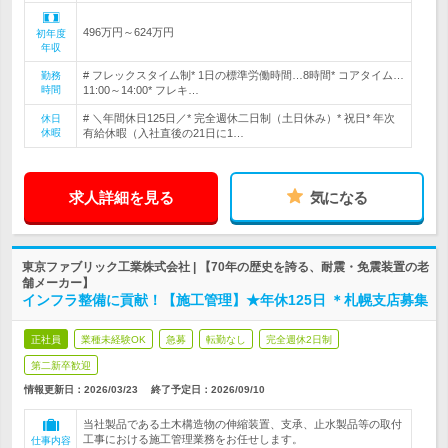
496万円～624万円
初年度
年収
# フレックスタイム制* 1日の標準労働時間…8時間* コアタイム…
勤務
時間
11:00～14:00* フレキ…
# ＼年間休日125日／* 完全週休二日制（土日休み）* 祝日* 年次
休日
休暇
有給休暇（入社直後の21日に1…
求人詳細を見る
気になる
東京ファブリック工業株式会社 | 【70年の歴史を誇る、耐震・免震装置の老
舗メーカー】
インフラ整備に貢献！【施工管理】★年休125日 ＊札幌支店募集
正社員
業種未経験OK
急募
転勤なし
完全週休2日制
第二新卒歓迎
情報更新日：2026/03/23
終了予定日：
2026/09/10
当社製品である土木構造物の伸縮装置、支承、止水製品等の取付
工事における施工管理業務をお任せします。
仕事内容