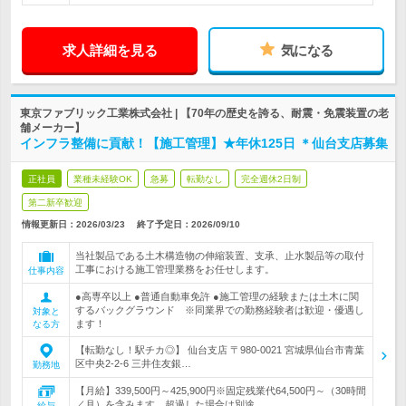
求人詳細を見る
気になる
東京ファブリック工業株式会社 | 【70年の歴史を誇る、耐震・免震装置の老
舗メーカー】
インフラ整備に貢献！【施工管理】★年休125日 ＊仙台支店募集
正社員
業種未経験OK
急募
転勤なし
完全週休2日制
第二新卒歓迎
情報更新日：2026/03/23
終了予定日：
2026/09/10
当社製品である土木構造物の伸縮装置、支承、止水製品等の取付
工事における施工管理業務をお任せします。
仕事内容
●高専卒以上 ●普通自動車免許 ●施工管理の経験または土木に関
するバックグラウンド ※同業界での勤務経験者は歓迎・優遇し
対象と
ます！
なる方
【転勤なし！駅チカ◎】 仙台支店 〒980-0021 宮城県仙台市青葉
区中央2-2-6 三井住友銀…
勤務地
【月給】339,500円～425,900円※固定残業代64,500円～（30時間
／月）を含みます。超過した場合は別途…
給与