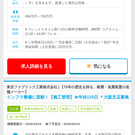
／月）を含みます。超過した場合は別途…
給与
496万円～734万円
初年度
年収
# フレックスタイム制* 1日の標準労働時間…8時間* コアタイム…
勤務
時間
11:00～14:00* フレキ…
# ＼年間休日125日／* 完全週休二日制（土日休み）* 祝日* 年次
休日
休暇
有給休暇（入社直後に10日付与…
求人詳細を見る
気になる
東京ファブリック工業株式会社 | 【70年の歴史を誇る、耐震・免震装置の老
舗メーカー】
インフラ整備に貢献！【施工管理】★年休125日 ＊大阪支店募集
正社員
業種未経験OK
急募
転勤なし
完全週休2日制
第二新卒歓迎
情報更新日：2026/03/23
終了予定日：
2026/09/10
当社製品である土木構造物の伸縮装置、支承、止水製品等の取付