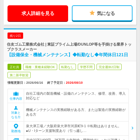
求人詳細を見る
気になる
残り2日
住友ゴム工業株式会社 | 東証プライム上場/DUNLOP等を手掛ける業界トッ
プクラスメーカー
【設備保全・機械メンテナンス】◆転勤なし◆年間休日121日
正社員
職種・業種未経験OK
転勤なし
学歴不問
完全週休2日制
第二新卒歓迎
情報更新日：2026/06/16
終了予定日：
2026/08/10
自社工場内の製造機械・設備のメンテナンス、修理、改善、導入
対応など
仕事内容
機械メンテナンスの実務経験がある方、または製造の実務経験が
対象と
ある方
なる方
泉大津工場／大阪府泉大津市河原町9-1 ※転勤はありません。
●U・Iターン支援制度あり（引っ越し…
勤務地