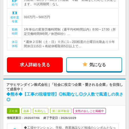
ます。※試用期間：なし
給与
310万円～500万円
初年度
年収
1年単位の変形労働時間制（週平均40時間以内）8:00～17:00（所
勤務
時間
定労働時間8時間／休憩60分）…
* 週休２日制（土・日）※月に1～2回程度の土曜日出勤あり※年
休日
休暇
間休日115日＋有給休暇取得5日以上で…
求人詳細を見る
気になる
アサヒサンダイン株式会社 | 「社会に役立つ企業・愛される企業」を目指し
て成長中！
◆熊本◆【工事の現場管理】◎転勤なし◎少人数で風通しの良さ
◎
正社員
急募
転勤なし
第二新卒歓迎
女性のおしごと掲載中
情報更新日：2026/07/06
終了予定日：
2026/10/29
◆工場やマンション、学校、商業施設など地域のシンボルとなっ