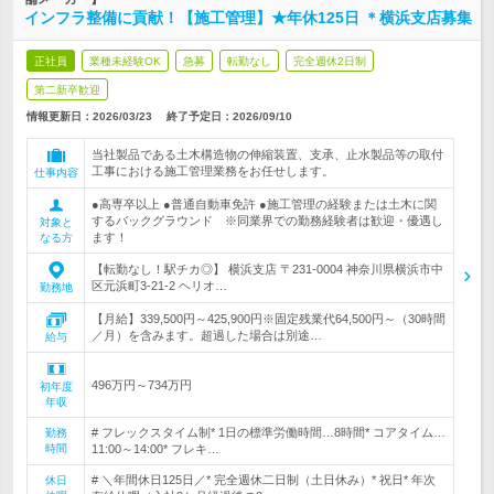
インフラ整備に貢献！【施工管理】★年休125日 ＊横浜支店募集
正社員
業種未経験OK
急募
転勤なし
完全週休2日制
第二新卒歓迎
情報更新日：2026/03/23
終了予定日：
2026/09/10
当社製品である土木構造物の伸縮装置、支承、止水製品等の取付
工事における施工管理業務をお任せします。
仕事内容
●高専卒以上 ●普通自動車免許 ●施工管理の経験または土木に関
するバックグラウンド ※同業界での勤務経験者は歓迎・優遇し
対象と
ます！
なる方
【転勤なし！駅チカ◎】 横浜支店 〒231-0004 神奈川県横浜市中
区元浜町3-21-2 ヘリオ…
勤務地
【月給】339,500円～425,900円※固定残業代64,500円～（30時間
／月）を含みます。超過した場合は別途…
給与
496万円～734万円
初年度
年収
# フレックスタイム制* 1日の標準労働時間…8時間* コアタイム…
勤務
時間
11:00～14:00* フレキ…
# ＼年間休日125日／* 完全週休二日制（土日休み）* 祝日* 年次
休日