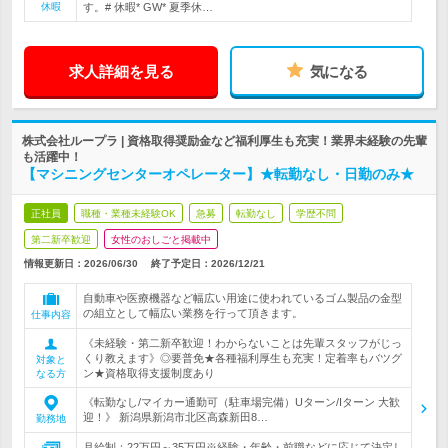
休暇
す。# 休暇* GW* 夏季休…
求人詳細を見る
気になる
株式会社ループラ | 資格取得奨励金など福利厚生も充実！業界未経験の先輩
も活躍中！
【マシニングセンターオペレーター】★転勤なし・日勤のみ★
正社員
職種・業種未経験OK
急募
転勤なし
学歴不問
第二新卒歓迎
女性のおしごと掲載中
情報更新日：2026/06/30
終了予定日：
2026/12/21
自動車や医療機器など幅広い用途に使われているゴム製品の金型
の組立として幅広い業務を行って頂きます。
仕事内容
《未経験・第二新卒歓迎！わからないことは先輩スタッフがじっ
くり教えます》◎要普免★各種福利厚生も充実！定着率もバツグ
対象と
ン★資格取得支援制度あり
なる方
《転勤なし/マイカー通勤可（駐車場完備）Uターン/Iターン 大歓
迎！》 新潟県新潟市北区高森新田8…
勤務地
月給制：22万円～35万円※経験・年齢・前職などに応じて決定し