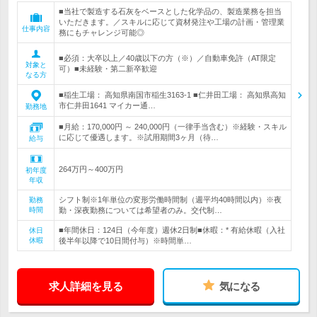
■当社で製造する石灰をベースとした化学品の、製造業務を担当
いただきます。／スキルに応じて資材発注や工場の計画・管理業
仕事内容
務にもチャレンジ可能◎
■必須：大卒以上／40歳以下の方（※）／自動車免許（AT限定
対象と
可）■未経験・第二新卒歓迎
なる方
■稲生工場： 高知県南国市稲生3163-1 ■仁井田工場： 高知県高知
市仁井田1641 マイカー通…
勤務地
■月給：170,000円 ～ 240,000円（一律手当含む）※経験・スキル
に応じて優遇します。※試用期間3ヶ月（待…
給与
264万円～400万円
初年度
年収
シフト制※1年単位の変形労働時間制（週平均40時間以内）※夜
勤務
時間
勤・深夜勤務については希望者のみ。交代制…
■年間休日：124日（今年度）週休2日制■休暇：* 有給休暇（入社
休日
休暇
後半年以降で10日間付与）※時間単…
求人詳細を見る
気になる