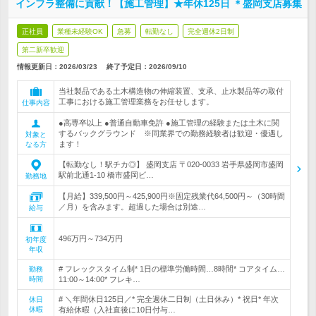
インフラ整備に貢献！【施工管理】★年休125日 ＊盛岡支店募集
正社員
業種未経験OK
急募
転勤なし
完全週休2日制
第二新卒歓迎
情報更新日：2026/03/23
終了予定日：
2026/09/10
当社製品である土木構造物の伸縮装置、支承、止水製品等の取付
工事における施工管理業務をお任せします。
仕事内容
●高専卒以上 ●普通自動車免許 ●施工管理の経験または土木に関
するバックグラウンド ※同業界での勤務経験者は歓迎・優遇し
対象と
ます！
なる方
【転勤なし！駅チカ◎】 盛岡支店 〒020-0033 岩手県盛岡市盛岡
駅前北通1-10 橋市盛岡ビ…
勤務地
【月給】339,500円～425,900円※固定残業代64,500円～（30時間
／月）を含みます。超過した場合は別途…
給与
496万円～734万円
初年度
年収
# フレックスタイム制* 1日の標準労働時間…8時間* コアタイム…
勤務
時間
11:00～14:00* フレキ…
# ＼年間休日125日／* 完全週休二日制（土日休み）* 祝日* 年次
休日
休暇
有給休暇（入社直後に10日付与…