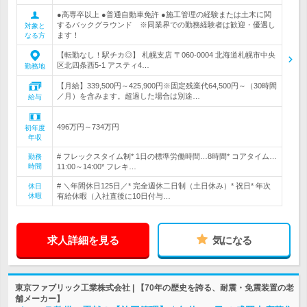
●高専卒以上 ●普通自動車免許 ●施工管理の経験または土木に関
するバックグラウンド ※同業界での勤務経験者は歓迎・優遇し
対象と
ます！
なる方
【転勤なし！駅チカ◎】 札幌支店 〒060-0004 北海道札幌市中央
区北四条西5-1 アスティ4…
勤務地
【月給】339,500円～425,900円※固定残業代64,500円～（30時間
／月）を含みます。超過した場合は別途…
給与
496万円～734万円
初年度
年収
# フレックスタイム制* 1日の標準労働時間…8時間* コアタイム…
勤務
時間
11:00～14:00* フレキ…
# ＼年間休日125日／* 完全週休二日制（土日休み）* 祝日* 年次
休日
休暇
有給休暇（入社直後に10日付与…
求人詳細を見る
気になる
東京ファブリック工業株式会社 | 【70年の歴史を誇る、耐震・免震装置の老
舗メーカー】