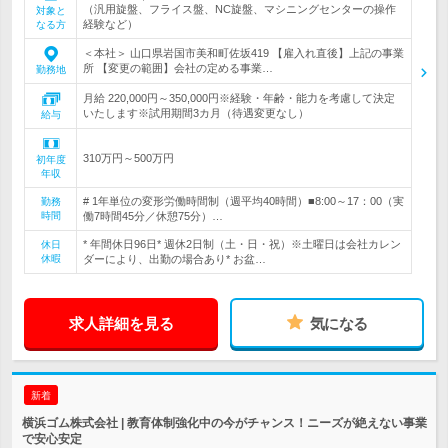
（汎用旋盤、フライス盤、NC旋盤、マシニングセンターの操作
対象と
経験など）
なる方
＜本社＞ 山口県岩国市美和町佐坂419 【雇入れ直後】上記の事業
所 【変更の範囲】会社の定める事業…
勤務地
月給 220,000円～350,000円※経験・年齢・能力を考慮して決定
いたします※試用期間3カ月（待遇変更なし）
給与
310万円～500万円
初年度
年収
# 1年単位の変形労働時間制（週平均40時間）■8:00～17：00（実
勤務
時間
働7時間45分／休憩75分）…
* 年間休日96日* 週休2日制（土・日・祝）※土曜日は会社カレン
休日
休暇
ダーにより、出勤の場合あり* お盆…
求人詳細を見る
気になる
新着
横浜ゴム株式会社 | 教育体制強化中の今がチャンス！ニーズが絶えない事業
で安心安定