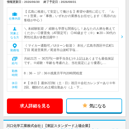
情報更新日：2026/06/30
終了予定日：
2026/08/31
【 広島に根差して安定して働ける 】希望や適性に応じて、「ル
ート営業」or「事務」いずれかの業務をお任せします《 既存のお
仕事内容
客様が中心 》
＼ 未経験歓迎 ／ 経験も学歴も関係なし！あなたの人柄を教えて
ください ◎要普免（AT限定可） ◎40歳まで（※）★20～30代の
対象と
男性社員が多数活躍中！
なる方
《 マイカー通勤可／UIターン歓迎 》 本社／広島市西区中広町1
丁目 尾道営業所／尾道市山波町字塩…
勤務地
月給21万 ～ 30万円(一律手当含む)※上記はあくまでも最低保証
です。※経験・年齢を考慮の上、当社規定により優遇し…
給与
勤務
8：36 ～ 17：36※残業月平均20時間程度
時間
# 【 休日 】週休2日制（土・日）祝日※会社カレンダーあり※年
休日
休暇
2回、棚卸のため土曜出勤あり（上・下…
求人詳細を見る
気になる
川口化学工業株式会社 | 【東証スタンダード上場企業】