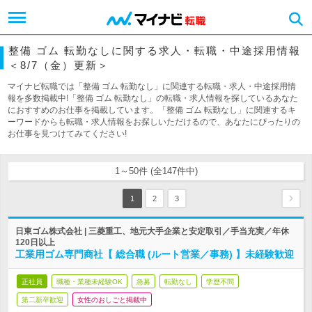
整備 ゴム 転勤なしに関する求人・転職・中途採用情報
＜8/7（金）更新＞
マイナビ転職では「整備 ゴム 転勤なし」に関連する転職・求人・中途採用情
報を多数掲載中!「整備 ゴム 転勤なし」の転職・求人情報を探しているあなた
におすすめのお仕事を掲載しています。「整備 ゴム 転勤なし」に関連するキ
ーワードからも転職・求人情報をお探しいただけるので、あなたにぴったりの
お仕事を見つけてみてください!
1～50件 (全147件中)
1
2
3
日東ゴム株式会社 | 三菱重工、地元大手企業と安定取引／手当充実／年休
120日以上
工業用ゴム専門商社【 総合職 (ルート営業／事務) 】未経験歓迎
正社員
職種・業種未経験OK
急募
転勤なし
学歴不問
第二新卒歓迎
女性のおしごと掲載中