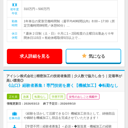
310万円～500万円
初年度
年収
1年単位の変形労働時間制（週平均40時間以内）8:00～17:00（所
勤務
時間
定労働時間8時間／休憩60分）…
* 週休２日制（土・日）※月に1～2回程度の土曜日出勤あり※年
休日
休暇
間休日115日＋有給休暇取得5日以上で…
求人詳細を見る
気になる
アイシン株式会社 | 精密加工の技術者集団｜少人数で協力し合う｜定着率が
高い環境◎
《山口》経験者募集！専門技術を磨く【機械加工】◆転勤なし
正社員
急募
転勤なし
学歴不問
女性のおしごと掲載中
情報更新日：2026/03/13
終了予定日：
2026/09/10
《経験を活かして活躍できる◎》機械加工担当として、鋳物部品
や鋼材を機械加工し部品を完成させていただきます！
仕事内容
【学歴不問｜経験者募集】＜必須＞◆製造業・機械加工の経験