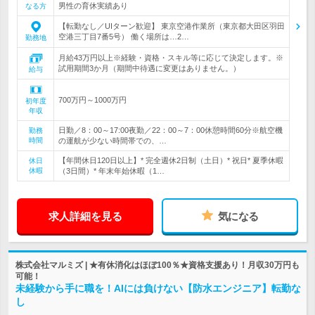
男性の育休実績あり
なる方
【転勤なし／UIターン歓迎】 東京空港作業所（東京都大田区羽田
空港三丁目7番5号） 働く場所は…2…
勤務地
月給43万円以上※経験・資格・スキル等に応じて決定します。※
試用期間3か月（期間中待遇に変更はありません。）
給与
700万円～1000万円
初年度
年収
日勤／8：00～17:00夜勤／22：00～7：00休憩時間60分※航空機
勤務
時間
の運航が少ない時間帯での、…
【年間休日120日以上】* 完全週休2日制（土日）* 祝日* 夏季休暇
休日
休暇
（3日間）* 年末年始休暇（1…
求人詳細を見る
気になる
株式会社マルミズ | ★有休消化はほぼ100％★資格支援あり！月収30万円も
可能！
未経験から手に職を！AIには負けない【防水エンジニア】転勤な
し