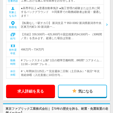
工事における施工管理業務をお任せします。
仕事内容
●高専卒以上 ●普通自動車免許 ●施工管理の経験または土木に関
するバックグラウンド ※同業界での勤務経験者は歓迎・優遇し
対象と
ます！
なる方
【転勤なし！駅チカ◎】 新潟支店 〒950-0082 新潟県新潟市中央
区東万代町1-30 新潟第一…
勤務地
【月給】339,500円～425,900円※固定残業代64,500円～（30時間
／月）を含みます。超過した場合は別途…
給与
496万円～734万円
初年度
年収
# フレックスタイム制* 1日の標準労働時間…8時間* コアタイム…
勤務
時間
11:00～14:00* フレキ…
# ＼年間休日125日／* 完全週休二日制（土日休み）* 祝日* 年次
休日
休暇
有給休暇（入社直後に10日付与…
求人詳細を見る
気になる
東京ファブリック工業株式会社 | 【70年の歴史を誇る、耐震・免震装置の老
舗メーカー】