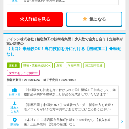
休暇
GW* 夏季休暇* 年末年始休…
求人詳細を見る
気になる
アイシン株式会社 | 精密加工の技術者集団｜少人数で協力し合う｜定着率が
高い環境◎
《山口》未経験OK！専門技術を身に付ける【機械加工】◆転勤
なし
正社員
職種・業種未経験OK
急募
学歴不問
第二新卒歓迎
女性のおしごと掲載中
情報更新日：2026/04/24
終了予定日：
2026/10/22
《未経験から技術を身に付けられる◎》機械加工担当として、鋳
物部品や鋼材を機械加工し部品を完成させていただきます！
仕事内容
【学歴不問｜未経験OK！】未経験の方・第二新卒の方も歓迎！
対象と
モノづくりが好きな方や興味がある方はぜひご応募ください♪
なる方
＜本社＞ 山口県岩国市美和町佐坂419 ※転勤なし 【雇入れ直
後】上記事業所 【変更の範囲】なし
勤務地