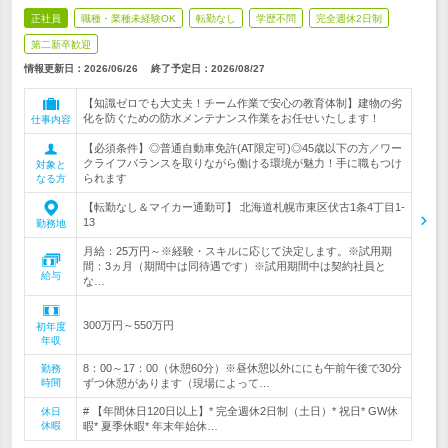
正社員
職種・業種未経験OK
転勤なし
学歴不問
完全週休2日制
第二新卒歓迎
情報更新日：2026/06/26
終了予定日：
2026/08/27
【知識ゼロでも大丈夫！チーム作業で安心の教育体制】建物の劣
化を防ぐための防水メンテナンス作業をお任せいたします！
仕事内容
【必須条件】◎普通自動車免許(AT限定可)◎45歳以下の方／ワー
クライフバランスを取りながら働ける環境が魅力！手に職もつけ
対象と
られます
なる方
【転勤なし＆マイカー通勤可】 北海道札幌市東区伏古1条4丁目1-
13
勤務地
月給：25万円～※経験・スキルに応じて決定します。※試用期
間：3ヵ月（期間中は同待遇です）※試用期間中は契約社員と
給与
な…
300万円～550万円
初年度
年収
8：00～17：00（休憩60分）※昼休憩以外ににも午前午後で30分
勤務
時間
ずつ休憩があります（現場によって…
# 【年間休日120日以上】* 完全週休2日制（土日）* 祝日* GW休
休日
休暇
暇* 夏季休暇* 年末年始休…