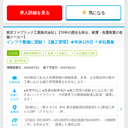
求人詳細を見る
気になる
東京ファブリック工業株式会社 | 【70年の歴史を誇る、耐震・免震装置の老
舗メーカー】
インフラ整備に貢献！【施工管理】★年休125日 ＊本社募集
正社員
業種未経験OK
急募
転勤なし
完全週休2日制
第二新卒歓迎
情報更新日：2026/07/21
終了予定日：
2027/01/11
当社製品である土木構造物の伸縮装置、支承、止水製品等の取付
工事における施工管理業務をお任せします。
仕事内容
●高専卒以上 ●普通自動車免許 ●施工管理の経験または土木に関
するバックグラウンド ※同業界での勤務経験者は歓迎・優遇し
対象と
ます！
なる方
【転勤なし！駅チカ◎】 本社 東京都新宿区西新宿2-1-1新宿三井
ビル29F 《アクセス》 ・JR…
勤務地
【月給】339,500円～425,900円※固定残業代64,500円～（30時間
／月）を含みます。 超過した場合は別…
給与