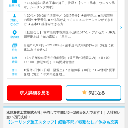
ている施設の防水工事の施工、管理！【シート防水、ウレタン防
仕事内容
水、シーリング防水】
＼20代～30代前半活躍中／【必須条件】★高卒以上 ★現場管理
の経験 ★要普免 ★やる気があってコミュニケーションができる
対象と
方 ★基本PC操作ができる方
なる方
【転勤なし】 熊本県熊本市東区小山町1647-1 ＜アクセス＞ JR九
州豊肥本線「光の森駅」「三里…
勤務地
月給230,000円～321,000円＋諸手当※試用期間3ヶ月（待遇に変
化はありません）
給与
＜1ヶ月単位の変形労働時間制（週平均40時間以内）＞8：00～
勤務
時間
17：00（休憩90分）※時間外労働有…
# 週休2日制（日曜・隔週土）* 有給休暇（10日）* GW休暇* 夏季
休日
休暇
休暇（3日）* 年末年始休暇…
求人詳細を見る
気になる
浅野瀝青工業株式会社 | 平均して年間140～150日休んでます！｜入社祝い
金15万円支給！
【シーリング施工スタッフ】経験不問／転勤なし／休みも充実