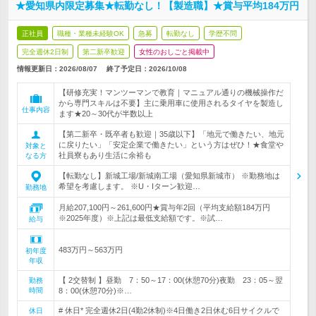
★愛知県内限定募集★転勤なし！【製造職】★賞与平均184万円
正社員
職種・業種未経験OK
急募
転勤なし
学歴不問
完全週休2日制
第二新卒歓迎
女性のおしごと掲載中
情報更新日：2026/08/07
終了予定日：
2026/10/08
【研修充実！マンツーマンで教育｜マニュアル通りの機械操作だ
から専門スキルは不要】主に乗用車に使用されるタイヤを製造し
仕事内容
ます★20～30代が半数以上
【第二新卒・既卒者も歓迎｜35歳以下】「地元で働きたい、地元
に戻りたい」「安定企業で働きたい」という方はぜひ！★食堂や
対象と
社員寮もあり生活に余裕も
なる方
【転勤なし】新城工場/新城南工場（愛知県新城市） ※勤務地は
希望を考慮します。 ※U・Iターン歓迎…
勤務地
月給207,100円～261,600円★賞与年2回（平均支給額184万円
※2025年度）※上記は最低支給額です。※試…
給与
483万円～563万円
初年度
年収
【 2交替制 】昼勤 7：50～17：00(休憩70分)夜勤 23：05～翌
勤務
時間
8：00(休憩70分)※…
# 休日* 完全週休2日(4勤2休制)※4日働き2日休む6日サイクルで
休日