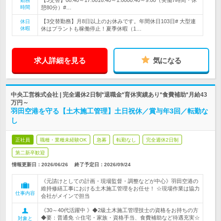
【3交替】08:40～17:0016:40～1:0000:40～9:00（実働7時間・休
勤務
時間
憩80分）#…
【3交替勤務】月8日以上のお休みです。年間休日103日# 大型連
休日
休暇
休はプラントも稼働停止！夏季休暇（1…
求人詳細を見る
気になる
中央工営株式会社 | 完全週休2日制*退職金*育休実績あり*食費補助*月給43
万円～
羽田空港を守る【土木施工管理】土日祝休／賞与年3回／転勤な
し
正社員
職種・業種未経験OK
急募
転勤なし
完全週休2日制
第二新卒歓迎
情報更新日：2026/06/26
終了予定日：
2026/09/24
《元請けとしての計画・現場監督・調整などが中心》羽田空港の
維持修繕工事における土木施工管理をお任せ！ ☆現場作業は協力
仕事内容
会社がメインで担当
《30～40代活躍中 》◆2級土木施工管理技士の資格をお持ちの方
◆要：普通免 ☆住宅・家族・資格手当、食費補助など待遇充実☆
対象と