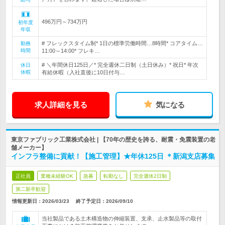
496万円～734万円
初年度
年収
# フレックスタイム制* 1日の標準労働時間…8時間* コアタイム…
勤務
時間
11:00～14:00* フレキ…
# ＼年間休日125日／* 完全週休二日制（土日休み）* 祝日* 年次
休日
休暇
有給休暇（入社直後に10日付与…
求人詳細を見る
気になる
東京ファブリック工業株式会社 | 【70年の歴史を誇る、耐震・免震装置の老
舗メーカー】
インフラ整備に貢献！【施工管理】★年休125日 ＊新潟支店募集
正社員
業種未経験OK
急募
転勤なし
完全週休2日制
第二新卒歓迎
情報更新日：2026/03/23
終了予定日：
2026/09/10
当社製品である土木構造物の伸縮装置、支承、止水製品等の取付