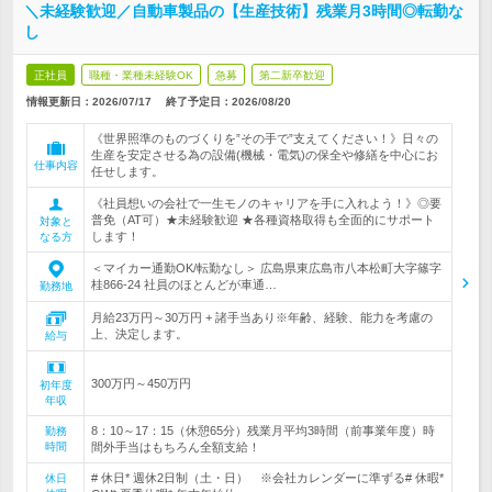
＼未経験歓迎／自動車製品の【生産技術】残業月3時間◎転勤な
し
正社員
職種・業種未経験OK
急募
第二新卒歓迎
情報更新日：2026/07/17
終了予定日：
2026/08/20
《世界照準のものづくりを”その手で”支えてください！》日々の
生産を安定させる為の設備(機械・電気)の保全や修繕を中心にお
仕事内容
任せします。
《社員想いの会社で一生モノのキャリアを手に入れよう！》◎要
普免（AT可）★未経験歓迎 ★各種資格取得も全面的にサポート
対象と
します！
なる方
＜マイカー通勤OK/転勤なし＞ 広島県東広島市八本松町大字篠字
桂866-24 社員のほとんどが車通…
勤務地
月給23万円～30万円 + 諸手当あり※年齢、経験、能力を考慮の
上、決定します。
給与
300万円～450万円
初年度
年収
8：10～17：15（休憩65分）残業月平均3時間（前事業年度）時
勤務
時間
間外手当はもちろん全額支給！
# 休日* 週休2日制（土・日） ※会社カレンダーに準ずる# 休暇*
休日