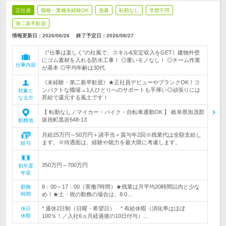
正社員
職種・業種未経験OK
急募
転勤なし
学歴不問
第二新卒歓迎
情報更新日：2026/06/26
終了予定日：
2026/08/27
《”仕事は楽しく”の社風で、スキル&安定収入をGET》建物外壁
にゴム素材を入れる防水工事！ ◎重いモノなし！ ◎チーム作業
仕事内容
が基本 ◎平均年齢は30代
《未経験・第二新卒歓迎》★正社員デビューやブランクOK！コ
ンパクトな職場→1人ひとりへのサポートも手厚い◎頑張りには
対象と
昇給で還元する風土です！
なる方
【 転勤なし／マイカー・バイク・自転車通勤OK 】 岐阜県加茂郡
坂祝町黒岩648-13
勤務地
月給25万円～50万円＋諸手当＋賞与年2回※残業代は全額支給し
ます。※待遇面は、経験や能力を最大限に考慮します。
給与
350万円～700万円
初年度
年収
8：00～17：00（実働7時間）★残業は月平均20時間以内と少な
勤務
時間
め！★土・祝の勤務の場合は、8:0…
* 週休2日制（日曜・希望日） * 有給休暇（消化率はほぼ
休日
休暇
100％！／入社6ヵ月経過後の10日付与）…