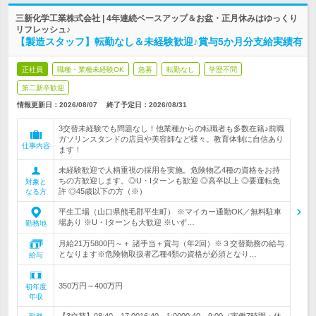
三新化学工業株式会社 | 4年連続ベースアップ＆お盆・正月休みはゆっくり
リフレッシュ♪
【製造スタッフ】転勤なし＆未経験歓迎♪賞与5か月分支給実績有
正社員
職種・業種未経験OK
急募
転勤なし
学歴不問
第二新卒歓迎
情報更新日：2026/08/07
終了予定日：
2026/08/31
3交替未経験でも問題なし！他業種からの転職者も多数在籍♪前職
ガソリンスタンドの店員や美容師など様々。教育体制に自信あり
仕事内容
ます！
未経験歓迎で人柄重視の採用を実施。危険物乙4種の資格をお持
ちの方歓迎します。◎U・Iターンも歓迎 ◎高卒以上 ◎要運転免
対象と
許 ◎45歳以下の方（※）
なる方
平生工場（山口県熊毛郡平生町） ※マイカー通勤OK／無料駐車
場あり ※U・Iターンも大歓迎 ※いず…
勤務地
月給21万5800円～＋ 諸手当＋賞与（年2回）※３交替勤務の給与
となります※危険物取扱者乙種4類の資格が必須となり…
給与
350万円～400万円
初年度
年収