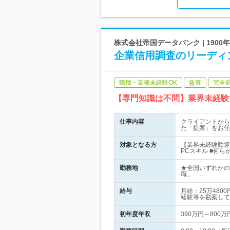
株式会社帝国データバンク | 19
企業信用調査のリーディ
職種・業種未経験OK
急募
完全
【専門知識は不問】業界未経験
仕事内容
クライアントから
た「提案」をお任
対象となる方
【業界未経験歓迎
PCスキル ■何
勤務地
★全国いずれかの
職」「…
給与
月給：25万48
経験等を勘案して
初年度年収
390万円～800万