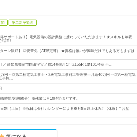
不問
第二新卒歓迎
得サポートあり】電気設備の設計業務に携わっていただきます！★スキルも年収
で活躍！
Iターン歓迎】 ◎要普免（AT限定可） ★資格は無いが興味だけでもある方もまずは
／ 愛知県知多市岡田字宝ノ脇14番地4 Chita155R 1階101号室 ※…
5万円～◎第二種電気工事士・2級電気工事施工管理技士月給40万円～◎第一種電気
工事施…
円
0（実働8時間/休憩60分）※残業は月10時間ほどです。
休2日制（土日）※祝日は会社カレンダーによる※月8日以上休み# 【休暇】* お盆
気になる