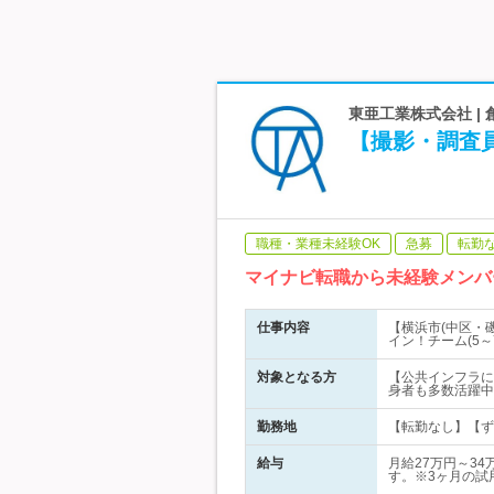
東亜工業株式会社 |
【撮影・調査員
職種・業種未経験OK
急募
転勤
マイナビ転職から未経験メンバ
仕事内容
【横浜市(中区・
イン！チーム(5
対象となる方
【公共インフラに
身者も多数活躍中
勤務地
【転勤なし】【ず
給与
月給27万円～3
す。※3ヶ月の試