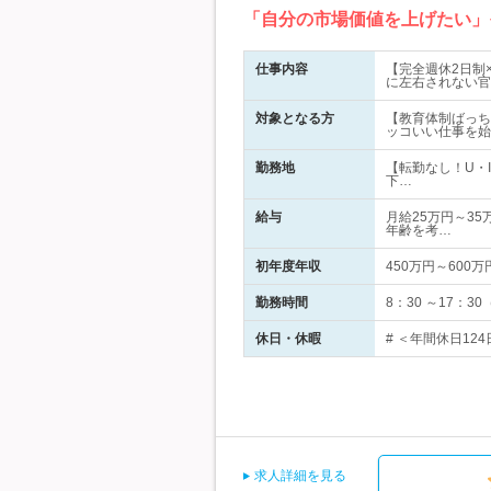
「自分の市場価値を上げたい」
仕事内容
【完全週休2日制
に左右されない官
対象となる方
【教育体制ばっち
ッコいい仕事を始
勤務地
【転勤なし！U・
下…
給与
月給25万円～35
年齢を考…
初年度年収
450万円～600万
勤務時間
8：30 ～17：
休日・休暇
# ＜年間休日12
求人詳細を見る