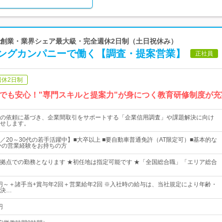
00年創業・業界シェア最大級・完全週休2日制（土日祝休み）
ングカンパニーで働く【調査・提案営業】
正社員
週休2日制
でも安心！"専門スキルと提案力"が身につく教育研修制度が充
の依頼に基づき、企業間取引をサポートする「企業信用調査」や課題解決に向け
せします。
／20～30代の若手活躍中】■大卒以上 ■要自動車普通免許（AT限定可）■基本的な
らかの営業経験をお持ちの方
拠点での勤務となります ★初任地は指定可能です ★「全国総合職」「エリア総合
00円～＋諸手当+賞与年2回＋営業給年2回 ※入社時の給与は、当社規定により年齢・
決…
円