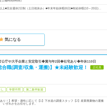
（所定労働時間8時間）
以上■完全週休2日制（土日祝休み）■年末年始休暇(6日)■有給休暇(10～20日)…
気になる
 官公庁や大手企業と安定取引◆賞与年2回◆社宅あり◆年休110日
合職(調査/収集・運搬)】★未経験歓迎！
正社員
なし
学歴不問
第二新卒歓迎
あり！】希望・適性に応じて【1】下水道の調査スタッフ【2】産業廃棄物の運搬
 いずれかをお任せします。