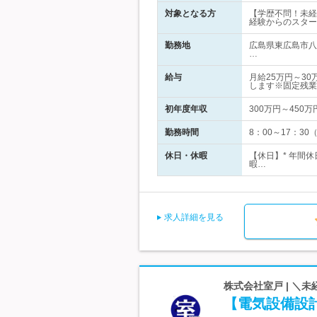
対象となる方
【学歴不問！未経
経験からのスター
勤務地
広島県東広島市八
…
給与
月給25万円～3
します※固定残業
初年度年収
300万円～450万
勤務時間
8：00～17：3
休日・休暇
【休日】* 年間
暇…
求人詳細を見る
株式会社室戸 | ＼
【電気設備設計