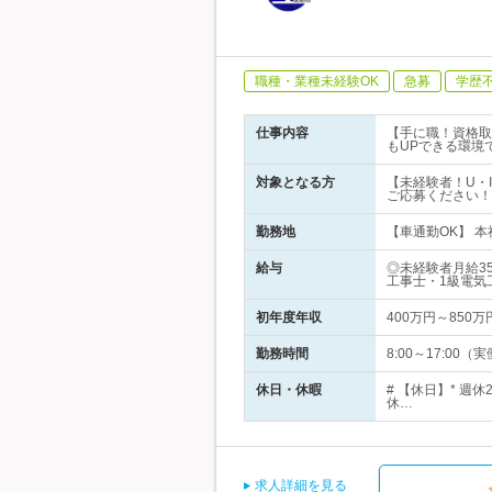
職種・業種未経験OK
急募
学歴
仕事内容
【手に職！資格取
もUPできる環境
対象となる方
【未経験者！U・
ご応募ください！
勤務地
【車通勤OK】 本社
給与
◎未経験者月給3
工事士・1級電気
初年度年収
400万円～850万
勤務時間
8:00～17:0
休日・休暇
# 【休日】* 週
休…
求人詳細を見る