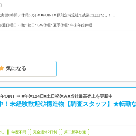
円
00(実働8時間／休憩60分)# ■POINT# 原則定時退社で残業はほぼなし！…
毎週日曜日・他)* 祝日* GW休暇* 夏季休暇* 年末年始休暇
気になる
がPOINT ⇒ ■年休124日■土日祝休み■当社最高売上を更新中
活躍中！未経験歓迎◎構造物【調査スタッフ】★転勤
なし
学歴不問
完全週休2日制
第二新卒歓迎