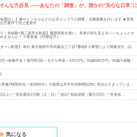
そんな方必見 ――あなたの「調査」が、誰かの“安心な日常”
×転勤なし】橋やトンネルなどの公共インフラの調査・点検業務を行います ★景気
公庁案件で売上更新中
り！未経験×第二新卒を歓迎】最新技術を使い、未来の街を支える――ちょっとカ
めませんか？ ※要普免（AT限定可）
Iターン歓迎】 本社 東京都府中市武蔵台三丁目7番地8 ※希望により関東支社（以
万円 +各種手当 + 賞与年2回＜モデル年収＞420万円／30歳600万円／40歳※経験・
円
30（実働7時間40分／休憩80分）※残業は月平均30時間以内に充分おさまっていま…
4日以上＞* 完全週休2日制（土・日）* 祝日* 有給休暇（最大20日）* 年末休…
気になる