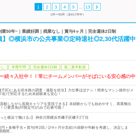
…
1
2
3
4
5
13
1件〜50件（全617件中）
 創業50年~｜業績好調｜残業なし｜賞与4ヶ月｜完全週休2日制
】◎横浜市の公共事業◎定時退社◎2,30代活躍中
なし
学歴不問
完全週休2日制
第二新卒歓迎
ー続々入社中！！常にチームメンバーがそばにいる安心感の中
磯子区)にある排水路の調査・撮影を担当】力仕事ほぼナシ！簡単なマシン操作がメ
～7名)で対応するため未経験者も安心！
貢献しながら長期キャリアを実現できる】未経験からでも始めやすく、異業種出
！◎要普免(AT限定可)のみで応募可能！
っと横浜で働ける♪】 神奈川県横浜市磯子区磯子2丁目
4万円＋各種手当＋賞与(年2回／計4ヶ月分支給)※経験や年齢を考慮し、決定しま
用期間…