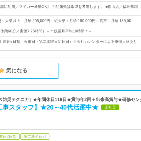
舗に配属／マイカー通勤OK】 ＊配属先は希望を考慮します。 ■郡山店／福島県郡
0円～大卒以上：月給 205,000円～短大卒：月給 190,000円～高卒：月給 185,00…
0（休憩60分／実働7.75時間）＝＊残業月平均10時間＊＝
日】週休2日制（火曜日・第二水曜日定休日）※会社カレンダーによる※個人休あり
気になる
防災テクニカ | ★年間休日118日★賞与年2回＋出来高賞与★研修セ
事スタッフ】★20～40代活躍中★
正社員
週休2日制
第二新卒歓迎