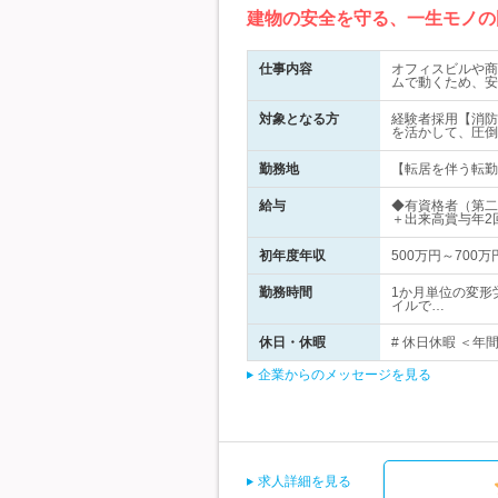
建物の安全を守る、一生モノの
仕事内容
オフィスビルや商
ムで動くため、安
対象となる方
経験者採用【消防
を活かして、圧倒
勤務地
【転居を伴う転勤な
給与
◆有資格者（第二
＋出来高賞与年2
初年度年収
500万円～700万
勤務時間
1か月単位の変形
イルで…
休日・休暇
# 休日休暇 ＜年
企業からのメッセージを見る
求人詳細を見る