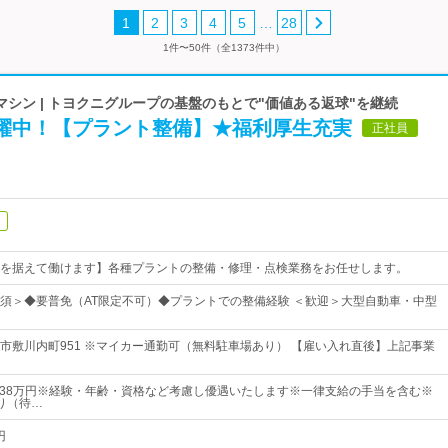
…
1
2
3
4
5
28
1件〜50件（全1373件中）
シン | トヨクニグループの基盤のもとで"価値ある返球"を継続
活躍中！【プラント整備】★福利厚生充実
正社員
を据えて働けます】各種プラントの整備・修理・点検業務をお任せします。
須＞◆要普免（AT限定不可）◆プラントでの整備経験 ＜歓迎＞大型自動車・中型
市敷川内町951 ※マイカー通勤可（無料駐車場あり） 【雇い入れ直後】上記事業
円～38万円※経験・年齢・資格など考慮し優遇いたします※一律支給の手当を含む※
り（待…
円