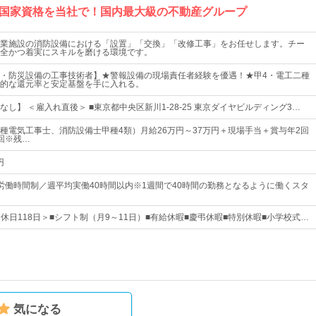
国家資格を当社で！国内最大級の不動産グループ
業施設の消防設備における「設置」「交換」「改修工事」をお任せします。チー
全かつ着実にスキルを磨ける環境です。
・防災設備の工事技術者】★警報設備の現場責任者経験を優遇！★甲4・電工二種
的な還元率と安定基盤を手に入れる。
し】 ＜雇入れ直後＞ ■東京都中央区新川1-28-25 東京ダイヤビルディング3…
種電気工事士、消防設備士甲種4類）月給26万円～37万円＋現場手当＋賞与年2回
回※残…
円
労働時間制／週平均実働40時間以内※1週間で40時間の勤務となるように働くスタ
間休日118日＞■シフト制（月9～11日）■有給休暇■慶弔休暇■特別休暇■小学校式…
気になる