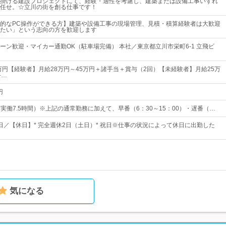
掛ける建設プロジェクトにて、経験・適性を考慮し、建築または設備工事いずれ
任せ。☆立川の街を創る仕事です！
的なPC操作ができる方】建築や設備工事の現場管理、見積・積算経験者は大歓迎
たい」という志向の方を歓迎します
ターン歓迎・マイカー通勤OK（駐車場完備） 本社／東京都立川市栄町6-1 立飛ビ
5万円【経験者】月給28万円～45万円＋諸手当＋賞与（2回）【未経験者】月給25万
手…
円
0（実働7.5時間）※上記の通常勤務に加えて、早番（6：30～15：00）・遅番（…
5日／【休日】* 完全週休2日（土日）* 祝日※仕事の状況によって休日に出勤した
気になる