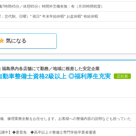
0（実働7時間45分／休憩85分）時間外労働有無：有（月30時間程度）
曜：交代制、日曜）* 祝日* 年末年始休暇* お盆休暇* 有給休暇
気になる
| 福島県内各店舗にて勤務／地域に根差した安定企業
自動車整備士資格2級以上 ◎福利厚生充実
正社員
備、修理業務全般をお任せします。お客様への整備内容の説明なども担っていた
女活躍中】◆要普免 ◆高卒以上※整備士専門学校卒業者優遇