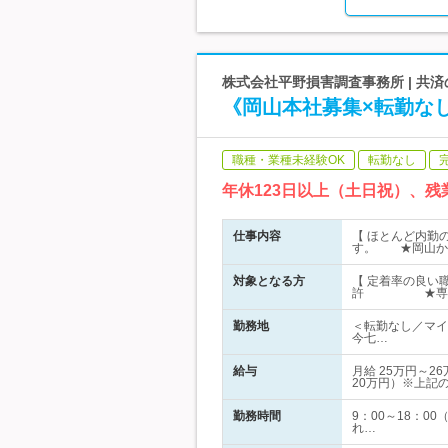
株式会社平野損害調査事務所 | 共
《岡山本社募集×転勤なし
職種・業種未経験OK
転勤なし
年休123日以上（土日祝）、
仕事内容
【 ほとんど内勤
す。 ★岡山か
対象となる方
【 定着率の良い
許 ★専門知
勤務地
＜転勤なし／マイ
今七…
給与
月給 25万円～
20万円）※上記
勤務時間
9：00～18：
れ…