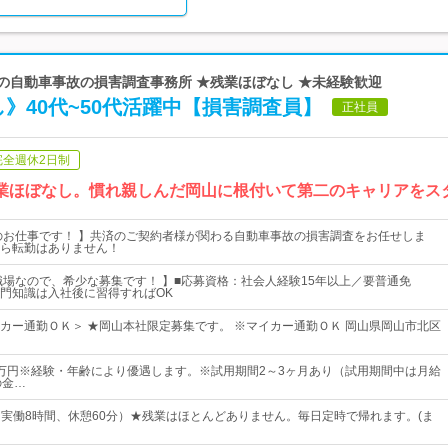
済の自動車事故の損害調査事務所 ★残業ほぼなし ★未経験歓迎
》40代~50代活躍中【損害調査員】
正社員
完全週休2日制
残業ほぼなし。慣れ親しんだ岡山に根付いて第二のキャリアをス
のお仕事です！ 】共済のご契約者様が関わる自動車事故の損害調査をお任せしま
ら転勤はありません！
職場なので、希少な募集です！ 】■応募資格：社会人経験15年以上／要普通免
識は入社後に習得すればOK
カー通勤ＯＫ＞ ★岡山本社限定募集です。 ※マイカー通勤ＯＫ 岡山県岡山市北区
26万円※経験・年齢により優遇します。※試用期間2～3ヶ月あり（試用期間中は月給
の金…
00（実働8時間、休憩60分）★残業はほとんどありません。毎日定時で帰れます。(ま