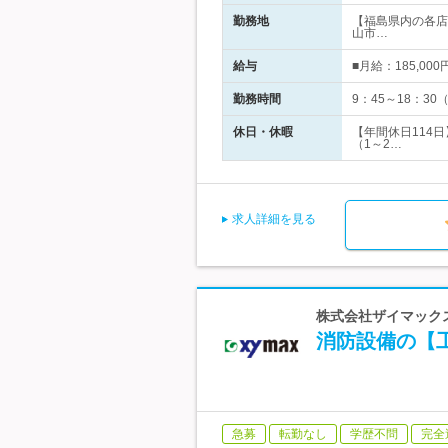
勤務地
【福島県内の各店
山市…
給与
■月給：185,00
勤務時間
9：45～18：3
休日・休暇
【年間休日114
（1～2…
求人詳細を見る
株式会社ザイマックス
消防設備の【工
急募
転勤なし
学歴不問
完全