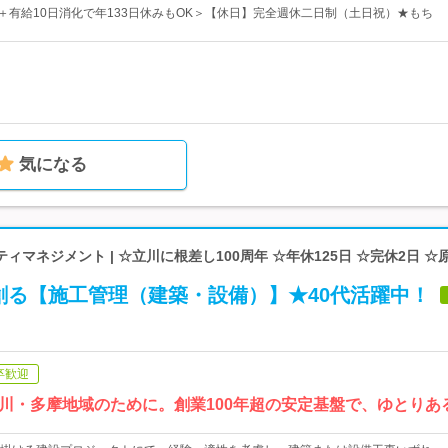
日＋有給10日消化で年133日休みもOK＞【休日】完全週休二日制（土日祝）★もち
気になる
ィマネジメント | ☆立川に根差し100周年 ☆年休125日 ☆完休2日 ☆
創る【施工管理（建築・設備）】★40代活躍中！
卒歓迎
川・多摩地域のために。創業100年超の安定基盤で、ゆとりあ