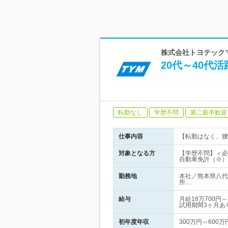
株式会社トヨテックマ
20代～40代
転勤なし
学歴不問
第二新卒歓迎
仕事内容
【転勤はなく、腰
対象となる方
【学歴不問】＜必
自動車免許（※）
勤務地
本社／熊本県八代
所…
給与
月給18万700
試用期間3ヶ月あ
初年度年収
300万円～600万