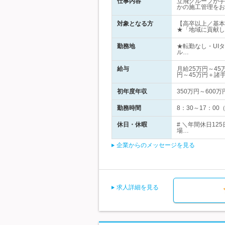
仕事内容
立飛グループが手
かの施工管理をお
対象となる方
【高卒以上／基本
★「地域に貢献し
勤務地
★転勤なし・UI
ル…
給与
月給25万円～4
円～45万円＋諸
初年度年収
350万円～600万
勤務時間
8：30～17：0
休日・休暇
# ＼年間休日12
場…
企業からのメッセージを見る
求人詳細を見る