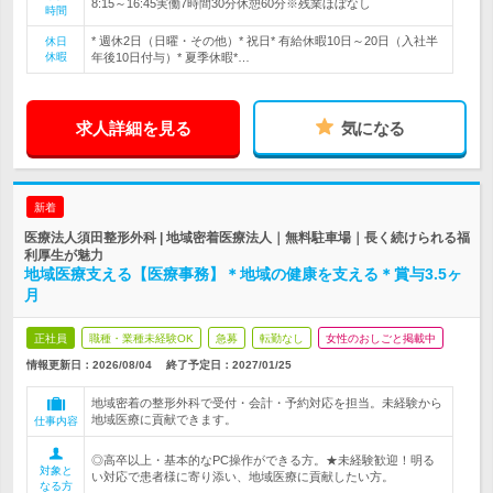
8:15～16:45実働7時間30分休憩60分※残業ほぼなし
時間
* 週休2日（日曜・その他）* 祝日* 有給休暇10日～20日（入社半
休日
休暇
年後10日付与）* 夏季休暇*…
求人詳細を見る
気になる
新着
医療法人須田整形外科 | 地域密着医療法人｜無料駐車場｜長く続けられる福
利厚生が魅力
地域医療支える【医療事務】＊地域の健康を支える＊賞与3.5ヶ
月
正社員
職種・業種未経験OK
急募
転勤なし
女性のおしごと掲載中
情報更新日：2026/08/04
終了予定日：
2027/01/25
地域密着の整形外科で受付・会計・予約対応を担当。未経験から
地域医療に貢献できます。
仕事内容
◎高卒以上・基本的なPC操作ができる方。★未経験歓迎！明る
対象と
い対応で患者様に寄り添い、地域医療に貢献したい方。
なる方