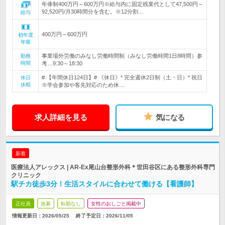
年俸制400万円～600万円※給与内に固定残業代として47,500円～
92,520円/月30時間分を含む。※12分割…
給与
400万円～600万円
初年度
年収
事業場外労働のみなし労働時間制（みなし労働時間1日8時間）参
勤務
時間
考…9:30～18:30
# 【年間休日124日】# 《休日》* 完全週休2日制（土・日）* 祝日
休日
休暇
※学会参加や客先対応のため休…
求人詳細を見る
気になる
新着
医療法人アレックス | AR-Ex尾山台整形外科＊世田谷区にある整形外科専門
クリニック
駅チカ徒歩3分！生活スタイルに合わせて働ける【看護師】
正社員
急募
転勤なし
女性のおしごと掲載中
情報更新日：2026/05/25
終了予定日：
2026/11/05