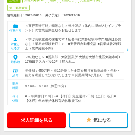
正社員
業種未経験OK
急募
転勤なし
完全週休2日制
第二新卒歓迎
情報更新日：2026/06/19
終了予定日：
2026/12/10
＜直行直帰可能／転勤なし＞当社製品（体内に埋め込むインプラ
ント）の営業活動全般をお任せします！
仕事内容
＜学ぶ意欲重視の採用です！応募時に業界経験や専門知識は必要
なし！業界未経験歓迎！＞ ■要普通自動車免許 ■営業経験2年以
対象と
上（業界経験不問）
なる方
＜転勤なし＞ ■営業部 大阪営業所 大阪府大阪市北区太融寺町1-
17梅田アスカビル10F 【雇入れ…
勤務地
年俸制：450万円～※12分割した金額を毎月支給※経験・年齢・
能力を考慮して決定いたします※試用期間3か月あり 営業…
給与
勤務
9：00～18：00（休憩60分）
時間
# ＜年間休日119日＞# 【休日】完全週休2日制（土日）祝日#
休日
休暇
【休暇】年末年始休暇有給休暇慶弔休…
求人詳細を見る
気になる