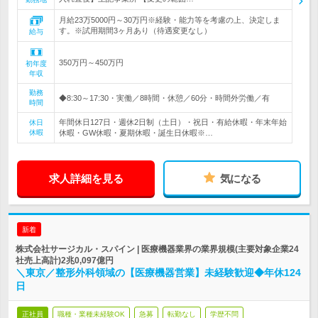
月給23万5000円～30万円※経験・能力等を考慮の上、決定しま
す。※試用期間3ヶ月あり（待遇変更なし）
給与
350万円～450万円
初年度
年収
勤務
◆8:30～17:30・実働／8時間・休憩／60分・時間外労働／有
時間
年間休日127日・週休2日制（土日）・祝日・有給休暇・年末年始
休日
休暇
休暇・GW休暇・夏期休暇・誕生日休暇※…
求人詳細を見る
気になる
新着
株式会社サージカル・スパイン | 医療機器業界の業界規模(主要対象企業24
社売上高計)2兆0,097億円
＼東京／整形外科領域の【医療機器営業】未経験歓迎◆年休124
日
正社員
職種・業種未経験OK
急募
転勤なし
学歴不問