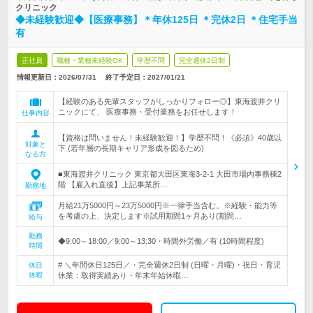
クリニック
◆未経験歓迎◆【医療事務】＊年休125日 ＊完休2日 ＊住宅手当
有
正社員
職種・業種未経験OK
学歴不問
完全週休2日制
情報更新日：2026/07/31
終了予定日：
2027/01/21
【経験のある先輩スタッフがしっかりフォロー◎】東海渡井クリ
ニックにて、 医療事務・受付業務をお任せします！
仕事内容
【資格は問いません！未経験歓迎！】学歴不問！《必須》40歳以
対象と
下 (若年層の長期キャリア形成を図るため)
なる方
■東海渡井クリニック 東京都大田区東海3-2-1 大田市場内事務棟2
階 【雇入れ直後】上記事業所…
勤務地
月給21万5000円～23万5000円※一律手当含む。※経験・能力等
を考慮の上、決定します※試用期間1ヶ月あり(期間…
給与
勤務
◆9:00～18:00／9:00～13:30・時間外労働／有 (10時間程度)
時間
# ＼年間休日125日／・完全週休2日制 (日曜・月曜)・祝日・育児
休日
休暇
休業：取得実績あり・年末年始休暇…