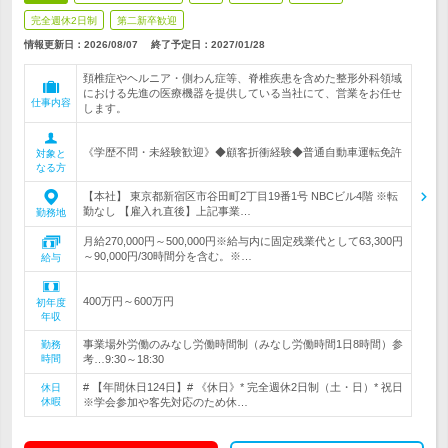
完全週休2日制
第二新卒歓迎
情報更新日：2026/08/07
終了予定日：
2027/01/28
頚椎症やヘルニア・側わん症等、脊椎疾患を含めた整形外科領域
における先進の医療機器を提供している当社にて、営業をお任せ
仕事内容
します。
《学歴不問・未経験歓迎》◆顧客折衝経験◆普通自動車運転免許
対象と
なる方
【本社】 東京都新宿区市谷田町2丁目19番1号 NBCビル4階 ※転
勤なし 【雇入れ直後】上記事業…
勤務地
月給270,000円～500,000円※給与内に固定残業代として63,300円
～90,000円/30時間分を含む。※…
給与
400万円～600万円
初年度
年収
事業場外労働のみなし労働時間制（みなし労働時間1日8時間）参
勤務
時間
考…9:30～18:30
# 【年間休日124日】# 《休日》* 完全週休2日制（土・日）* 祝日
休日
休暇
※学会参加や客先対応のため休…