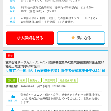
まれておりません。残業代は別途支給いたします…
給与
1年単位の変形労働時間制（週平均40時間以内）（1）8:30～
勤務
時間
18:30（休憩120分）（2）8:3…
★週休2日制（日曜日、祝日、その他勤務スケジュールによる）
休日
休暇
★年間休日110日・有給休暇（6ヶ月経過後…
求人詳細を見る
気になる
新着
株式会社サージカル・スパイン | 医療機器業界の業界規模(主要対象企業24
社売上高計)2兆0,097億円
＼東京／手術用の【医療機器営業】責任者候補募集◆年休124日
正社員
急募
転勤なし
学歴不問
完全週休2日制
情報更新日：2026/08/07
終了予定日：
2027/01/28
頚椎症やヘルニア・側わん症等、脊椎疾患を含めた整形外科領域
における先進の医療機器を提供している当社にて、営業をお任せ
仕事内容
します。