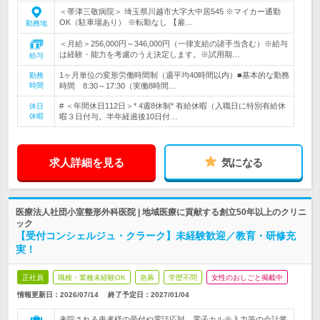
＜帯津三敬病院＞ 埼玉県川越市大字大中居545 ※マイカー通勤
OK（駐車場あり） ※転勤なし 【雇…
勤務地
＜月給＞256,000円～346,000円（一律支給の諸手当含む）※給与
は経験・能力を考慮のうえ決定します。※試用期…
給与
1ヶ月単位の変形労働時間制（週平均40時間以内）■基本的な勤務
勤務
時間
時間 8:30～17:30（実働8時間…
# ＜年間休日112日＞* 4週8休制* 有給休暇（入職日に特別有給休
休日
休暇
暇３日付与。半年経過後10日付…
求人詳細を見る
気になる
医療法人社団小室整形外科医院 | 地域医療に貢献する創立50年以上のクリニ
ック
【受付コンシェルジュ・クラーク】未経験歓迎／教育・研修充
実！
正社員
職種・業種未経験OK
急募
学歴不問
女性のおしごと掲載中
情報更新日：2026/07/14
終了予定日：
2027/01/04
来院される患者様の受付や電話応対、電子カルテ入力等の会計業