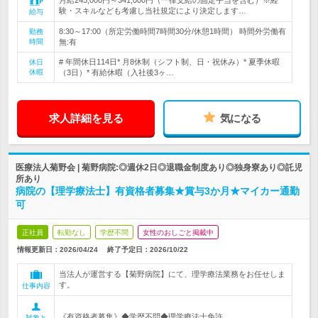
月給245,000円～341,000円（一律支給の固定手当を含む）※経
験・スキルなども考慮し当社規定により決定します…
給与
8:30～17:00（所定労働時間7時間30分/休憩1時間） 時間外労働有
勤務
時間
無:有
# 年間休日114日* 月8休制（シフト制、日・祝休み）* 夏季休暇
休日
休暇
（3日）* 有給休暇（入社後3ヶ…
求人詳細を見る
気になる
医療法人菊野会 | 菊野病院:◎週休2日◎退職金制度あり◎独身寮あり◎託児
所あり
病院の【理学療法士】有資格者募集★賞与3か月★マイカー通勤
可
正社員
転勤なし
学歴不問
女性のおしごと掲載中
情報更新日：2026/04/24
終了予定日：
2026/10/22
当法人が運営する【菊野病院】にて、理学療法業務をお任せしま
す。
仕事内容
《有資格者募集》◆学歴不問◆理学療法士免許
対象と