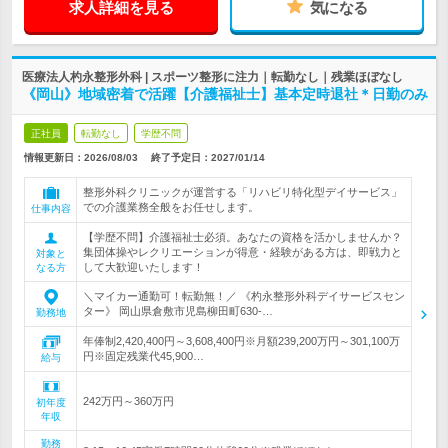
求人詳細を見る
気になる
医療法人杓永整形外科 | スポーツ整形に注力｜転勤なし｜残業ほぼなし
《岡山》地域密着で活躍【介護福祉士】基本定時退社＊日勤のみ
正社員
転勤なし
学歴不問
情報更新日：2026/08/03
終了予定日：
2027/01/14
整形外科クリニックが運営する「リハビリ特化型デイサービス」
での介護業務全般をお任せします。
仕事内容
【学歴不問】介護福祉士必須。あなたの資格を活かしませんか？
集団体操やレクリエーションが得意・経験がある方は、即戦力と
対象と
して大歓迎いたします！
なる方
＼マイカー通勤可！転勤無！／ 《杓永整形外科デイサービスセン
ター》 岡山県倉敷市児島柳田町630-…
勤務地
年俸制2,420,400円～3,608,400円※月額239,200万円～301,100万
円※固定残業代45,900…
給与
242万円～360万円
初年度
年収
勤務