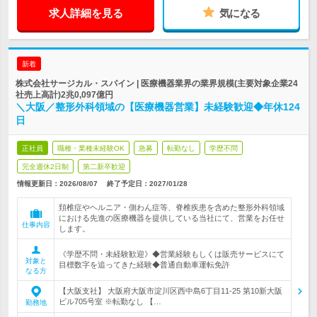
求人詳細を見る
気になる
新着
株式会社サージカル・スパイン | 医療機器業界の業界規模(主要対象企業24
社売上高計)2兆0,097億円
＼大阪／整形外科領域の【医療機器営業】未経験歓迎◆年休124
日
正社員
職種・業種未経験OK
急募
転勤なし
学歴不問
完全週休2日制
第二新卒歓迎
情報更新日：2026/08/07
終了予定日：
2027/01/28
頚椎症やヘルニア・側わん症等、脊椎疾患を含めた整形外科領域
における先進の医療機器を提供している当社にて、営業をお任せ
仕事内容
します。
《学歴不問・未経験歓迎》◆営業経験もしくは販売サービスにて
対象と
目標数字を追ってきた経験◆普通自動車運転免許
なる方
【大阪支社】 大阪府大阪市淀川区西中島6丁目11-25 第10新大阪
ビル705号室 ※転勤なし 【…
勤務地