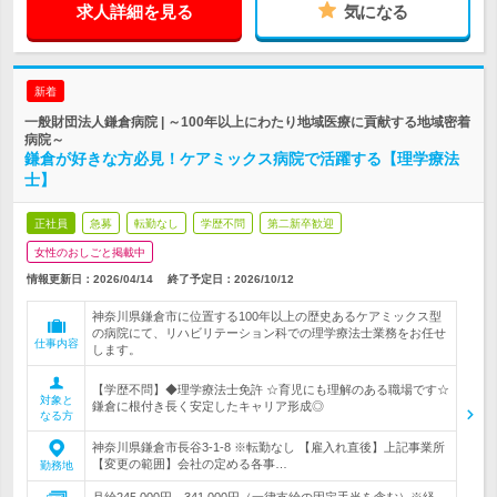
求人詳細を見る
気になる
新着
一般財団法人鎌倉病院 | ～100年以上にわたり地域医療に貢献する地域密着
病院～
鎌倉が好きな方必見！ケアミックス病院で活躍する【理学療法
士】
正社員
急募
転勤なし
学歴不問
第二新卒歓迎
女性のおしごと掲載中
情報更新日：2026/04/14
終了予定日：
2026/10/12
神奈川県鎌倉市に位置する100年以上の歴史あるケアミックス型
の病院にて、リハビリテーション科での理学療法士業務をお任せ
仕事内容
します。
【学歴不問】◆理学療法士免許 ☆育児にも理解のある職場です☆
対象と
鎌倉に根付き長く安定したキャリア形成◎
なる方
神奈川県鎌倉市長谷3-1-8 ※転勤なし 【雇入れ直後】上記事業所
【変更の範囲】会社の定める各事…
勤務地