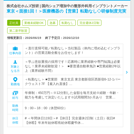
株式会社ホムズ技研 | 国内シェア増加中の整形外科用インプラントメーカー
東京＜面接1回！＞医療機器の【営業】転勤なし◇研修制度充実
正社員
業種未経験OK
急募
転勤なし
完全週休2日制
第二新卒歓迎
情報更新日：2026/06/19
終了予定日：
2026/12/10
＜直行直帰可能／転勤なし＞当社製品（体内に埋め込むインプラ
ント）の営業活動全般をお任せします！
仕事内容
＜学ぶ意欲重視の採用です！応募時に業界経験や専門知識は必要
なし！業界未経験歓迎！＞ ■要普通自動車免許 ■営業経験2年以
対象と
上（業界経験不問）
なる方
＜転勤なし＞ ■営業部 東京支店 東京都新宿区西新宿6-12-1パー
クウェスト7F 【雇入れ直後】…
勤務地
年俸制：450万円～※12分割した金額を毎月支給※経験・年齢・
能力を考慮して決定いたします※試用期間3か月あり 営業…
給与
勤務
9：00～18：00（休憩60分）
時間
# ＜年間休日119日＞# 【休日】完全週休2日制（土日）祝日#
休日
休暇
【休暇】年末年始休暇有給休暇慶弔休…