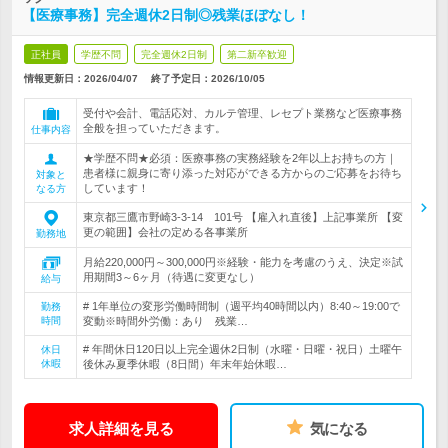
【医療事務】完全週休2日制◎残業ほぼなし！
正社員
学歴不問
完全週休2日制
第二新卒歓迎
情報更新日：2026/04/07
終了予定日：
2026/10/05
受付や会計、電話応対、カルテ管理、レセプト業務など医療事務
全般を担っていただきます。
仕事内容
★学歴不問★必須：医療事務の実務経験を2年以上お持ちの方｜
患者様に親身に寄り添った対応ができる方からのご応募をお待ち
対象と
しています！
なる方
東京都三鷹市野崎3-3-14 101号 【雇入れ直後】上記事業所 【変
更の範囲】会社の定める各事業所
勤務地
月給220,000円～300,000円※経験・能力を考慮のうえ、決定※試
用期間3～6ヶ月（待遇に変更なし）
給与
# 1年単位の変形労働時間制（週平均40時間以内）8:40～19:00で
勤務
時間
変動※時間外労働：あり 残業…
# 年間休日120日以上完全週休2日制（水曜・日曜・祝日）土曜午
休日
休暇
後休み夏季休暇（8日間）年末年始休暇…
求人詳細を見る
気になる