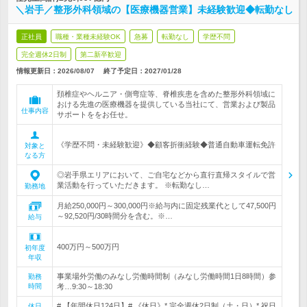
＼岩手／整形外科領域の【医療機器営業】未経験歓迎◆転勤なし
正社員
職種・業種未経験OK
急募
転勤なし
学歴不問
完全週休2日制
第二新卒歓迎
情報更新日：2026/08/07
終了予定日：
2027/01/28
頚椎症やヘルニア・側弯症等、脊椎疾患を含めた整形外科領域に
おける先進の医療機器を提供している当社にて、営業および製品
仕事内容
サポートををお任せ。
《学歴不問・未経験歓迎》◆顧客折衝経験◆普通自動車運転免許
対象と
なる方
◎岩手県エリアにおいて、ご自宅などから直行直帰スタイルで営
業活動を行っていただきます。 ※転勤なし…
勤務地
月給250,000円～300,000円※給与内に固定残業代として47,500円
～92,520円/30時間分を含む。※…
給与
400万円～500万円
初年度
年収
事業場外労働のみなし労働時間制（みなし労働時間1日8時間）参
勤務
時間
考…9:30～18:30
# 【年間休日124日】# 《休日》* 完全週休2日制（土・日）* 祝日
休日