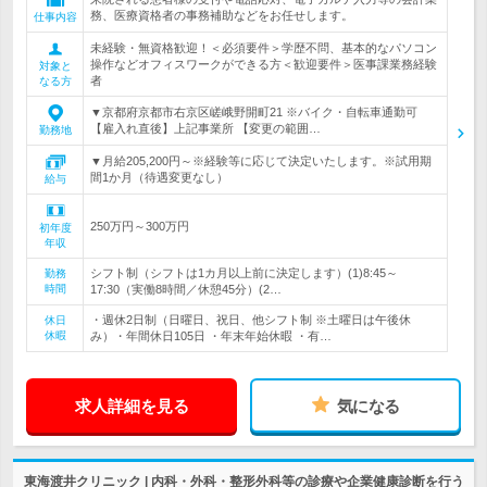
務、医療資格者の事務補助などをお任せします。
仕事内容
未経験・無資格歓迎！＜必須要件＞学歴不問、基本的なパソコン
操作などオフィスワークができる方＜歓迎要件＞医事課業務経験
対象と
者
なる方
▼京都府京都市右京区嵯峨野開町21 ※バイク・自転車通勤可
【雇入れ直後】上記事業所 【変更の範囲…
勤務地
▼月給205,200円～※経験等に応じて決定いたします。※試用期
間1か月（待遇変更なし）
給与
250万円～300万円
初年度
年収
シフト制（シフトは1カ月以上前に決定します）(1)8:45～
勤務
時間
17:30（実働8時間／休憩45分）(2…
・週休2日制（日曜日、祝日、他シフト制 ※土曜日は午後休
休日
休暇
み）・年間休日105日 ・年末年始休暇 ・有…
求人詳細を見る
気になる
東海渡井クリニック | 内科・外科・整形外科等の診療や企業健康診断を行う