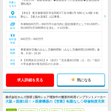
《学歴不問・経験者募集》◆医療業界での営業経験◆普通自動車
対象と
運転免許
なる方
【本社】 東京都新宿区市谷田町2丁目19番1号 NBCビル4階 ※転
勤なし 【雇入れ直後】上記事業…
勤務地
年俸制600万円～900万円※給与内に固定残業代として63,300円～
90,000円/月30時間分を含む。※12分割…
給与
600万円～900万円
初年度
年収
事業場外労働のみなし労働時間制（みなし労働時間1日8時間）参
勤務
時間
考…9:30～18:30
# 【年間休日124日】# 《休日》* 完全週休2日制（土・日）* 祝日
休日
休暇
※学会参加や客先対応のため休…
求人詳細を見る
気になる
株式会社ホムズ技研 | 国内シェア増加中の整形外科用インプラントメーカー
大阪＜面接1回！＞医療機器の【営業】転勤なし◇研修制度充実