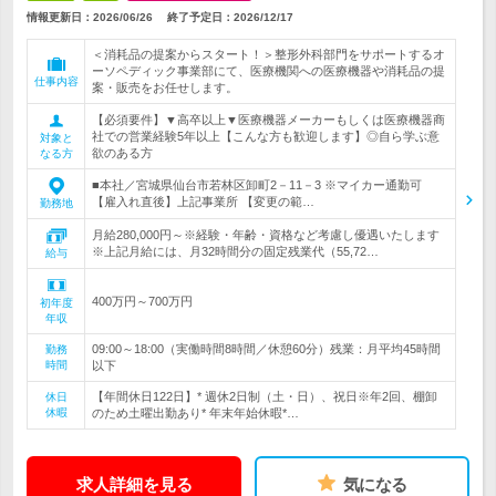
情報更新日：2026/06/26
終了予定日：
2026/12/17
＜消耗品の提案からスタート！＞整形外科部門をサポートするオ
ーソペディック事業部にて、医療機関への医療機器や消耗品の提
仕事内容
案・販売をお任せします。
【必須要件】▼高卒以上▼医療機器メーカーもしくは医療機器商
社での営業経験5年以上【こんな方も歓迎します】◎自ら学ぶ意
対象と
欲のある方
なる方
■本社／宮城県仙台市若林区卸町2－11－3 ※マイカー通勤可
【雇入れ直後】上記事業所 【変更の範…
勤務地
月給280,000円～※経験・年齢・資格など考慮し優遇いたします
※上記月給には、月32時間分の固定残業代（55,72…
給与
400万円～700万円
初年度
年収
09:00～18:00（実働時間8時間／休憩60分）残業：月平均45時間
勤務
時間
以下
【年間休日122日】* 週休2日制（土・日）、祝日※年2回、棚卸
休日
休暇
のため土曜出勤あり* 年末年始休暇*…
求人詳細を見る
気になる