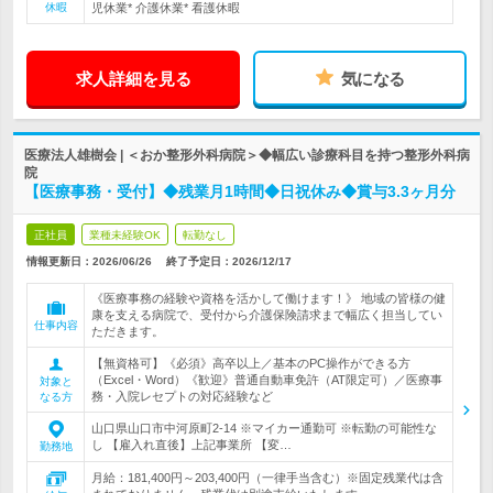
休暇
児休業* 介護休業* 看護休暇
求人詳細を見る
気になる
医療法人雄樹会 | ＜おか整形外科病院＞◆幅広い診療科目を持つ整形外科病
院
【医療事務・受付】◆残業月1時間◆日祝休み◆賞与3.3ヶ月分
正社員
業種未経験OK
転勤なし
情報更新日：2026/06/26
終了予定日：
2026/12/17
《医療事務の経験や資格を活かして働けます！》 地域の皆様の健
康を支える病院で、受付から介護保険請求まで幅広く担当してい
仕事内容
ただきます。
【無資格可】《必須》高卒以上／基本のPC操作ができる方
（Excel・Word）《歓迎》普通自動車免許（AT限定可）／医療事
対象と
務・入院レセプトの対応経験など
なる方
山口県山口市中河原町2-14 ※マイカー通勤可 ※転勤の可能性な
し 【雇入れ直後】上記事業所 【変…
勤務地
月給：181,400円～203,400円（一律手当含む）※固定残業代は含