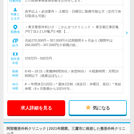
どの医療事務業務全般をお任せします。
仕事内容
高卒以上＜必須要件＞ 土曜日・日曜日に勤務可能な方（交代で休
対象と
日取得も可能）
なる方
＜東京整形外科ひざ・こかんせつクリニック ＞ 東京都江東区亀
戸5丁目1‐2 LIV亀戸2 4階 【…
勤務地
月給270,000円～357,000円※試用期間６ヶ月あり (期間中は
260,000円～347,000円)※前職の給…
給与
378万円～500万円
初年度
年収
8:45～18:15（実働8時間30分／休憩90分） ※残業時間：月間10
勤務
時間
時間以下（残業ほぼなし）
# ＜年間休日120日＞* 週休2日制（休診日：木曜日、祝日）* 有給
休日
休暇
休暇（6ヶ月勤務から10日付与…
求人詳細を見る
気になる
阿部整形外科クリニック | 2021年開業。三鷹市に根差した整形外科クリニ
ック