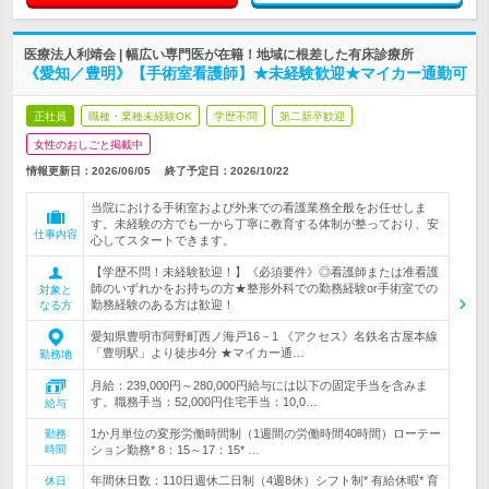
医療法人利靖会 | 幅広い専門医が在籍！地域に根差した有床診療所
《愛知／豊明》【手術室看護師】★未経験歓迎★マイカー通勤可
正社員
職種・業種未経験OK
学歴不問
第二新卒歓迎
女性のおしごと掲載中
情報更新日：2026/06/05
終了予定日：
2026/10/22
当院における手術室および外来での看護業務全般をお任せしま
す。未経験の方でも一から丁寧に教育する体制が整っており、安
仕事内容
心してスタートできます。
【学歴不問！未経験歓迎！】《必須要件》◎看護師または准看護
師のいずれかをお持ちの方★整形外科での勤務経験or手術室での
対象と
勤務経験のある方は歓迎！
なる方
愛知県豊明市阿野町西ノ海戸16－1 《アクセス》名鉄名古屋本線
「豊明駅」より徒歩4分 ★マイカー通…
勤務地
月給：239,000円～280,000円給与には以下の固定手当を含みま
す。職務手当：52,000円住宅手当：10,0…
給与
1か月単位の変形労働時間制（1週間の労働時間40時間）ローテー
勤務
時間
ション勤務* 8：15～17：15* …
年間休日数：110日週休二日制（4週8休）シフト制* 有給休暇* 育
休日