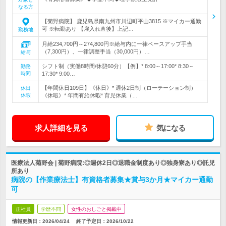
なる方
【菊野病院】 鹿児島県南九州市川辺町平山3815 ※マイカー通勤
可 ※転勤あり 【雇入れ直後】上記…
勤務地
月給234,700円～274,800円※給与内に一律ベースアップ手当
（7,300円）、一律調整手当（30,000円）…
給与
シフト制（実働8時間/休憩60分）【例】* 8:00～17:00* 8:30～
勤務
時間
17:30* 9:00…
【年間休日109日】《休日》* 週休2日制（ローテーション制）
休日
休暇
《休暇》* 年間有給休暇* 育児休業（…
求人詳細を見る
気になる
医療法人菊野会 | 菊野病院:◎週休2日◎退職金制度あり◎独身寮あり◎託児
所あり
病院の【作業療法士】有資格者募集★賞与3か月★マイカー通勤
可
正社員
学歴不問
女性のおしごと掲載中
情報更新日：2026/04/24
終了予定日：
2026/10/22