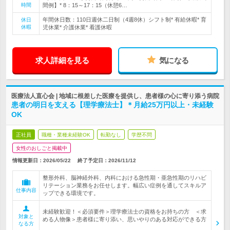
時間
間例】* 8：15～17：15（休憩6…
年間休日数：110日週休二日制（4週8休）シフト制* 有給休暇* 育
休日
休暇
児休業* 介護休業* 看護休暇
求人詳細を見る
気になる
医療法人直心会 | 地域に根差した医療を提供し、患者様の心に寄り添う病院
患者の明日を支える【理学療法士】＊月給25万円以上・未経験
OK
正社員
職種・業種未経験OK
転勤なし
学歴不問
女性のおしごと掲載中
情報更新日：2026/05/22
終了予定日：
2026/11/12
整形外科、脳神経外科、内科における急性期・亜急性期のリハビ
リテーション業務をお任せします。幅広い症例を通してスキルア
仕事内容
ップできる環境です。
未経験歓迎！＜必須要件＞理学療法士の資格をお持ちの方 ＜求
対象と
める人物像＞患者様に寄り添い、思いやりのある対応ができる方
なる方