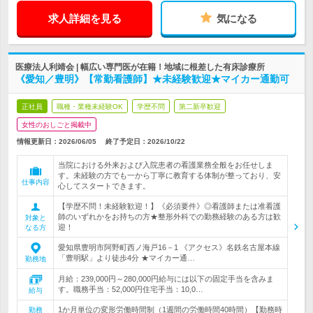
求人詳細を見る
気になる
医療法人利靖会 | 幅広い専門医が在籍！地域に根差した有床診療所
《愛知／豊明》【常勤看護師】★未経験歓迎★マイカー通勤可
正社員
職種・業種未経験OK
学歴不問
第二新卒歓迎
女性のおしごと掲載中
情報更新日：2026/06/05
終了予定日：
2026/10/22
当院における外来および入院患者の看護業務全般をお任せしま
す。未経験の方でも一から丁寧に教育する体制が整っており、安
仕事内容
心してスタートできます。
【学歴不問！未経験歓迎！】《必須要件》◎看護師または准看護
師のいずれかをお持ちの方★整形外科での勤務経験のある方は歓
対象と
迎！
なる方
愛知県豊明市阿野町西ノ海戸16－1 《アクセス》名鉄名古屋本線
「豊明駅」より徒歩4分 ★マイカー通…
勤務地
月給：239,000円～280,000円給与には以下の固定手当を含みま
す。職務手当：52,000円住宅手当：10,0…
給与
1か月単位の変形労働時間制（1週間の労働時間40時間）【勤務時
勤務