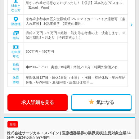
細かい作業が得意な方にぴったり！【必須】基本的なPCスキル
対象と
（Excel、Word）
なる方
京都府京都市南区久世殿城町126 ※マイカー・バイク通勤可 【雇
入れ直後】上記事業所 【変更の範囲…
勤務地
月給20万円～30万円※経験・能力等を考慮の上、決定します。※
試用期間3ヶ月あり（待遇変更なし）
給与
300万円～450万円
初年度
年収
勤務
◆8:30～17:30・実働／8時間・休憩／60分・時間外労働／有
時間
年間休日127日・週休2日制（土日）・祝日・有給休暇・年末年始
休日
休暇
休暇・GW休暇・夏期休暇・誕生日休暇※…
求人詳細を見る
気になる
新着
株式会社サージカル・スパイン | 医療機器業界の業界規模(主要対象企業24
社売上高計)2兆0,097億円