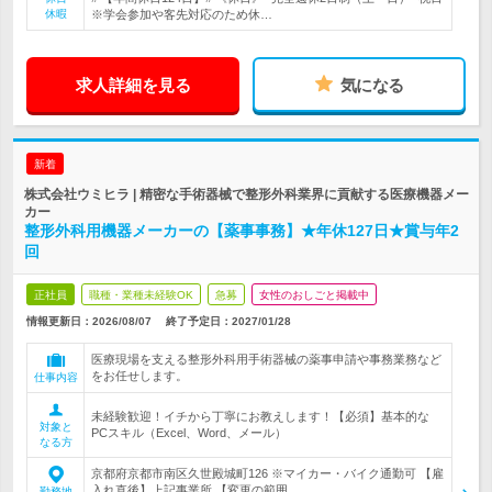
休暇
※学会参加や客先対応のため休…
求人詳細を見る
気になる
新着
株式会社ウミヒラ | 精密な手術器械で整形外科業界に貢献する医療機器メー
カー
整形外科用機器メーカーの【薬事事務】★年休127日★賞与年2
回
正社員
職種・業種未経験OK
急募
女性のおしごと掲載中
情報更新日：2026/08/07
終了予定日：
2027/01/28
医療現場を支える整形外科用手術器械の薬事申請や事務業務など
をお任せします。
仕事内容
未経験歓迎！イチから丁寧にお教えします！【必須】基本的な
対象と
PCスキル（Excel、Word、メール）
なる方
京都府京都市南区久世殿城町126 ※マイカー・バイク通勤可 【雇
入れ直後】上記事業所 【変更の範囲…
勤務地