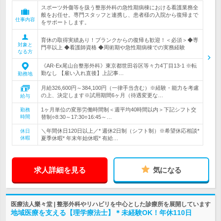
スポーツ外傷等を扱う整形外科の急性期病棟における看護業務全
般をお任せ。専門スタッフと連携し、患者様の入院から復帰まで
仕事内容
をサポートします。
育休の取得実績あり！ブランクからの復帰も歓迎！＜必須＞◆専
対象と
門卒以上 ◆看護師資格 ◆周術期や急性期病棟での実務経験
なる方
《AR-Ex尾山台整形外科》東京都世田谷区等々力4丁目13-1 ※転
勤なし 【雇い入れ直後】上記事…
勤務地
月給326,600円～384,100円（一律手当含む）※経験・能力を考慮
の上、決定します※試用期間6ヶ月（待遇変更な…
給与
1ヶ月単位の変形労働時間制＜週平均40時間以内＞下記シフト交
勤務
時間
替制○8:30～17:30○16:45～…
＼年間休日120日以上／* 週休2日制（シフト制）※希望休応相談*
休日
休暇
夏季休暇* 年末年始休暇* 有給…
求人詳細を見る
気になる
医療法人樂々堂 | 整形外科やリハビリを中心とした診療所を展開しています
地域医療を支える【理学療法士】＊未経験OK！年休110日