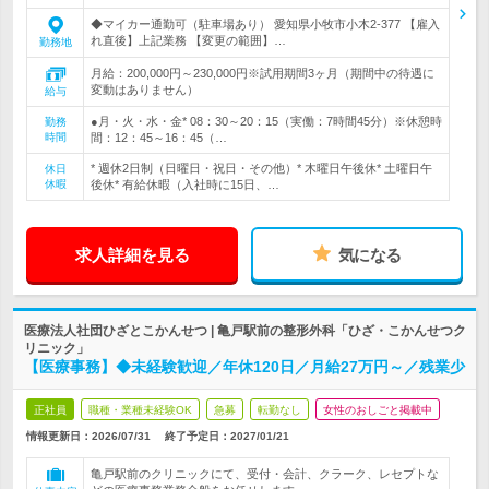
◆マイカー通勤可（駐車場あり） 愛知県小牧市小木2-377 【雇入
れ直後】上記業務 【変更の範囲】…
勤務地
月給：200,000円～230,000円※試用期間3ヶ月（期間中の待遇に
変動はありません）
給与
●月・火・水・金* 08：30～20：15（実働：7時間45分）※休憩時
勤務
時間
間：12：45～16：45（…
* 週休2日制（日曜日・祝日・その他）* 木曜日午後休* 土曜日午
休日
休暇
後休* 有給休暇（入社時に15日、…
求人詳細を見る
気になる
医療法人社団ひざとこかんせつ | 亀戸駅前の整形外科「ひざ・こかんせつク
リニック」
【医療事務】◆未経験歓迎／年休120日／月給27万円～／残業少
正社員
職種・業種未経験OK
急募
転勤なし
女性のおしごと掲載中
情報更新日：2026/07/31
終了予定日：
2027/01/21
亀戸駅前のクリニックにて、受付・会計、クラーク、レセプトな