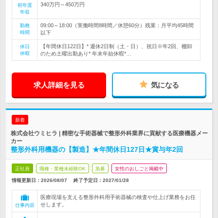
340万円～450万円
初年度
年収
09:00～18:00（実働時間8時間／休憩60分）残業：月平均45時間
勤務
時間
以下
【年間休日122日】* 週休2日制（土・日）、祝日※年2回、棚卸
休日
休暇
のため土曜出勤あり* 年末年始休暇*…
求人詳細を見る
気になる
新着
株式会社ウミヒラ | 精密な手術器械で整形外科業界に貢献する医療機器メー
カー
整形外科用機器の【製造】★年間休日127日★賞与年2回
正社員
職種・業種未経験OK
急募
女性のおしごと掲載中
情報更新日：2026/08/07
終了予定日：
2027/01/28
医療現場を支える整形外科用手術器械の検査や仕上げ業務をお任
せします。
仕事内容