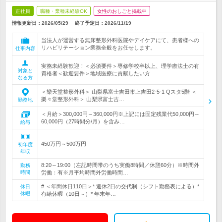
正社員
職種・業種未経験OK
女性のおしごと掲載中
情報更新日：2026/05/29
終了予定日：
2026/11/19
当法人が運営する無床整形外科医院やデイケアにて、患者様への
リハビリテーション業務全般をお任せします。
仕事内容
実務未経験歓迎！＜必須要件＞専修学校卒以上、理学療法士の有
対象と
資格者＜歓迎要件＞地域医療に貢献したい方
なる方
＜樂天堂整形外科＞ 山梨県富士吉田市上吉田2-5-1 Qスタ5階 ＜
樂々堂整形外科＞ 山梨県富士吉…
勤務地
＜月給＞300,000円～360,000円※上記には固定残業代50,000円～
60,000円（27時間分/月）を含み…
給与
450万円～500万円
初年度
年収
8:20～19:00（左記時間帯のうち実働8時間／休憩60分）※時間外
勤務
時間
労働：有※月平均時間外労働時間…
# ＜年間休日110日＞* 週休2日の交代制（シフト勤務表による）*
休日
休暇
有給休暇（10日～）* 年末年…