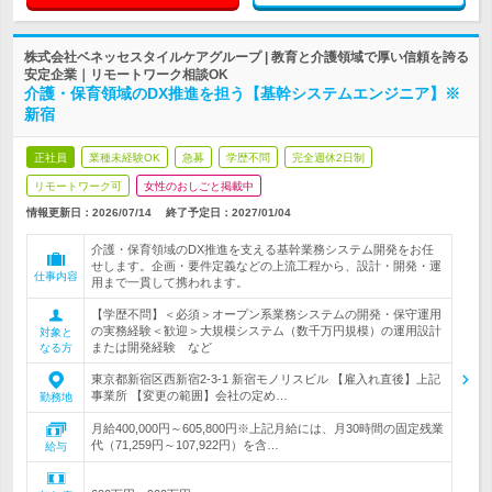
株式会社ベネッセスタイルケアグループ | 教育と介護領域で厚い信頼を誇る
安定企業｜リモートワーク相談OK
介護・保育領域のDX推進を担う【基幹システムエンジニア】※
新宿
正社員
業種未経験OK
急募
学歴不問
完全週休2日制
リモートワーク可
女性のおしごと掲載中
情報更新日：2026/07/14
終了予定日：
2027/01/04
介護・保育領域のDX推進を支える基幹業務システム開発をお任
せします。企画・要件定義などの上流工程から、設計・開発・運
仕事内容
用まで一貫して携われます。
【学歴不問】＜必須＞オープン系業務システムの開発・保守運用
の実務経験＜歓迎＞大規模システム（数千万円規模）の運用設計
対象と
または開発経験 など
なる方
東京都新宿区西新宿2-3-1 新宿モノリスビル 【雇入れ直後】上記
事業所 【変更の範囲】会社の定め…
勤務地
月給400,000円～605,800円※上記月給には、月30時間の固定残業
代（71,259円～107,922円）を含…
給与