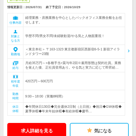
情報更新日：2026/07/31
終了予定日：
2026/10/29
経理業務・庶務業務を中心としたバックオフィス業務全般をお任
せします。
仕事内容
学歴不問/男女不問/未経験歓迎/やる気と人物面重視！
対象と
なる方
＜東京本社＞ 〒163-1323 東京都新宿区西新宿6-5-1 新宿アイラ
ンドタワー23階
勤務地
月給35万円～+各種手当+賞与年2回※雇用形態は契約社員。業務
を覚えた後、正社員登用あり。やる気と実力に応じて即昇給…
給与
420万円～600万円
初年度
年収
勤務
9:00～18:00（実働8時間）
時間
◆年間休日130日◆完全週休2日制（土日祝）◆祝日◆GW休暇◆
休日
休暇
夏季休暇◆年末年始休暇◆有給休暇◆慶弔…
求人詳細を見る
気になる