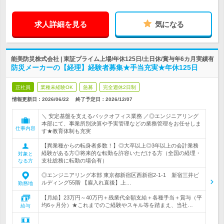
求人詳細を見る
気になる
能美防災株式会社 | 東証プライム上場/年休125日/土日休/賞与年6カ月実績有
防災メーカーの【経理】経験者募集★手当充実★年休125日
正社員
業種未経験OK
急募
完全週休2日制
情報更新日：2026/06/22
終了予定日：
2026/12/07
＼ 安定基盤を支えるバックオフィス業務 ／◎エンジニアリング
本部にて、事業所別決算や予実管理などの業務管理をお任せしま
仕事内容
す★教育体制も充実
【異業種からの転身者多数！】◎大卒以上◎3年以上の会計業務
経験がある方◎将来的な転勤を許容いただける方（全国の経理・
対象と
支社総務に転勤の場合有）
なる方
◎エンジニアリング本部 東京都新宿区西新宿2-1-1 新宿三井ビ
ルディング55階 【雇入れ直後】上…
勤務地
【月給】23万円～40万円＋残業代全額支給＋各種手当＋賞与（平
均6ヶ月分）★これまでのご経験やスキル等を踏まえ、当社…
給与