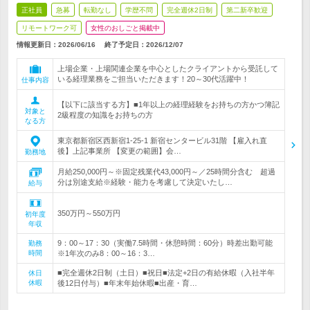
正社員
急募
転勤なし
学歴不問
完全週休2日制
第二新卒歓迎
リモートワーク可
女性のおしごと掲載中
情報更新日：2026/06/16
終了予定日：
2026/12/07
上場企業・上場関連企業を中心としたクライアントから受託して
いる経理業務をご担当いただきます！20～30代活躍中！
仕事内容
【以下に該当する方】■1年以上の経理経験をお持ちの方かつ簿記
対象と
2級程度の知識をお持ちの方
なる方
東京都新宿区西新宿1-25-1 新宿センタービル31階 【雇入れ直
後】上記事業所 【変更の範囲】会…
勤務地
月給250,000円～※固定残業代43,000円～／25時間分含む 超過
分は別途支給※経験・能力を考慮して決定いたし…
給与
350万円～550万円
初年度
年収
9：00～17：30（実働7.5時間・休憩時間：60分）時差出勤可能
勤務
時間
※1年次のみ8：00～16：3…
■完全週休2日制（土日）■祝日■法定+2日の有給休暇（入社半年
休日
休暇
後12日付与）■年末年始休暇■出産・育…