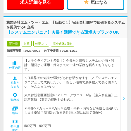
求人詳細を見る
気になる
株式会社エム・ツー・エム | 【転勤なし】完全自社開発で価値あるシステム
を提供するIT企業
【システムエンジニア】★長く活躍できる環境★ブランクOK
正社員
急募
転勤なし
完全週休2日制
情報更新日：2026/05/22
終了予定日：
2026/11/12
【大手クライアント多数！】企業向け情報システムの企画・設
計・開発から運用・保守までの一連の業務を幅広くお任せしま
仕事内容
す。
＼IT業界での知識や経験があれば活かせます！／「システムエン
ジニアとして成長したい」「新しい環境で腰を据えて長く働きた
対象と
い」そんな方はぜひ♪
なる方
東京都新宿区西新宿6-12-1 パークウエスト6階 【雇入れ直後】上
記事業所 【変更の範囲】会社の…
勤務地
▼年俸500万円～900万円※経験・年齢・資格など考慮し優遇いた
します※試用期間3ヶ月(同条件)※上記には固定残業代…
給与
500万円～900万円
初年度
年収