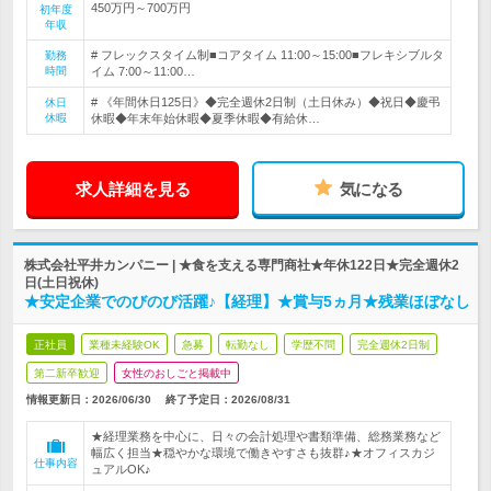
450万円～700万円
初年度
年収
# フレックスタイム制■コアタイム 11:00～15:00■フレキシブルタ
勤務
時間
イム 7:00～11:00…
# 《年間休日125日》◆完全週休2日制（土日休み）◆祝日◆慶弔
休日
休暇
休暇◆年末年始休暇◆夏季休暇◆有給休…
求人詳細を見る
気になる
株式会社平井カンパニー | ★食を支える専門商社★年休122日★完全週休2
日(土日祝休)
★安定企業でのびのび活躍♪【経理】★賞与5ヵ月★残業ほぼなし
正社員
業種未経験OK
急募
転勤なし
学歴不問
完全週休2日制
第二新卒歓迎
女性のおしごと掲載中
情報更新日：2026/06/30
終了予定日：
2026/08/31
★経理業務を中心に、日々の会計処理や書類準備、総務業務など
幅広く担当★穏やかな環境で働きやすさも抜群♪★オフィスカジ
仕事内容
ュアルOK♪