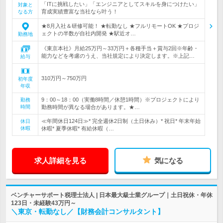
「ITに挑戦したい」「エンジニアとしてスキルを身につけたい」
対象と
育成実績豊富な当社なら叶う！
なる方
★8月入社＆研修可能！ ★転勤なし ★フルリモートOK ★プロジ
ェクトの半数が自社内開発 ★駅近オ…
勤務地
《東京本社》月給25万円～33万円＋各種手当＋賞与2回※年齢・
能力などを考慮のうえ、当社規定により決定します。※上記…
給与
310万円～750万円
初年度
年収
9：00～18：00（実働8時間／休憩1時間）※プロジェクトにより
勤務
時間
勤務時間が異なる場合があります。★…
≪年間休日124日≫* 完全週休2日制（土日休み）* 祝日* 年末年始
休日
休暇
休暇* 夏季休暇* 有給休暇（…
求人詳細を見る
気になる
ベンチャーサポート税理士法人 | 日本最大級士業グループ｜土日祝休・年休
123日・未経験43万円～
＼東京・転勤なし／【財務会計コンサルタント】