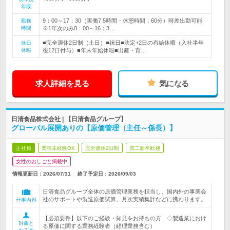
年収
9：00～17：30（実働7.5時間・休憩時間：60分）時差出勤可能
勤務
時間
※1年次のみ8：00～16：3…
■完全週休2日制（土日）■祝日■法定+2日の有給休暇（入社半年
休日
休暇
後12日付与）■年末年始休暇■出産・育…
求人詳細を見る
気になる
日清食品株式会社 | 【日清食品グループ】
グローバル展開ありの【原価管理（主任～係長）】
正社員
業種未経験OK
完全週休2日制
第二新卒歓迎
女性のおしごと掲載中
情報更新日：2026/07/31
終了予定日：
2026/09/03
日清食品グループ全体の原価管理業務を担当し、国内外の事業会
社のサポートや製造原価試算、月次実績集計などに携わります。
仕事内容
【必須要件】以下のご経験・知見をお持ちの方 ◇製造業におけ
対象と
る原価に関する業務経験者（経理業務含む）