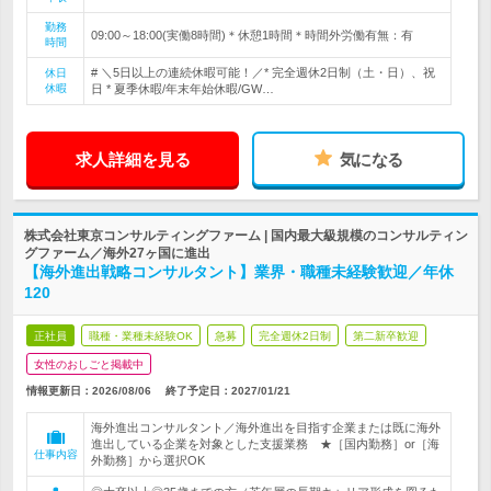
勤務
09:00～18:00(実働8時間)＊休憩1時間＊時間外労働有無：有
時間
# ＼5日以上の連続休暇可能！／* 完全週休2日制（土・日）、祝
休日
休暇
日 * 夏季休暇/年末年始休暇/GW…
求人詳細を見る
気になる
株式会社東京コンサルティングファーム | 国内最大級規模のコンサルティン
グファーム／海外27ヶ国に進出
【海外進出戦略コンサルタント】業界・職種未経験歓迎／年休
120
正社員
職種・業種未経験OK
急募
完全週休2日制
第二新卒歓迎
女性のおしごと掲載中
情報更新日：2026/08/06
終了予定日：
2027/01/21
海外進出コンサルタント／海外進出を目指す企業または既に海外
進出している企業を対象とした支援業務 ★［国内勤務］or［海
仕事内容
外勤務］から選択OK