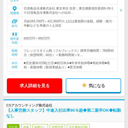
なる方
日清食品冷凍株式会社 東京本社 住所：東京都新宿区新宿6-28-1
※日清食品冷凍株式会社への出向…
勤務地
月給283,700円～421,950円※上記は最低限の金額。経験・能力・
年齢などを考慮のうえ決定
給与
600万円～850万円
初年度
年収
フレックスタイム制（フルフレックス）標準労働時間：7時間40
勤務
時間
分（休憩時間：60分）＜勤務時間例＞9:…
■完全週休2日制(土日)■祝日休み■年末年始休暇■有給休暇■産
休日
休暇
前・産後休暇（取得実績あり）■育児休暇
求人詳細を見る
気になる
CSアカウンティング株式会社
【人事労務スタッフ】中途入社比率90％超◆第二新卒OK◆転勤
なし
正社員
急募
転勤なし
学歴不問
完全週休2日制