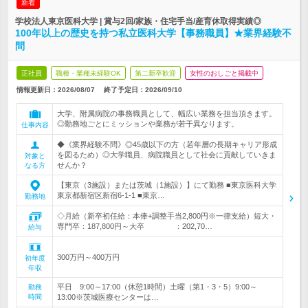
新着
学校法人東京医科大学 | 賞与2回/家族・住宅手当/産育休取得実績◎
100年以上の歴史を持つ私立医科大学【事務職員】★業界経験不
問
正社員
職種・業種未経験OK
第二新卒歓迎
女性のおしごと掲載中
情報更新日：2026/08/07
終了予定日：
2026/09/10
大学、附属病院の事務職員として、幅広い業務を担当頂きます。
◎勤務地ごとにミッションや業務が若干異なります。
仕事内容
◆《業界経験不問》◎45歳以下の方（若年層の長期キャリア形成
を図るため）◎大学職員、病院職員として社会に貢献していきま
対象と
せんか？
なる方
【東京（3施設）または茨城（1施設）】にて勤務 ■東京医科大学
東京都新宿区新宿6-1-1 ■東京…
勤務地
◇月給（新卒初任給：本俸+調整手当2,800円※一律支給）短大・
専門卒：187,800円～大卒 ：202,70…
給与
300万円～400万円
初年度
年収
平日 9:00～17:00（休憩1時間）土曜（第1・3・5）9:00～
勤務
時間
13:00※茨城医療センターは…