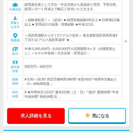
経理責任者として月次・年次決算から資金繰り管理、予実分析、
経営レポート作成まで幅広く担当いただきます。
仕事内容
＜経験者歓迎！＞《必須》■ 経理実務経験3年以上 ■ 日商簿記2級
対象と
以上 ■ 管理会計の知識・実務経験 ★年休121日
なる方
＜高田馬場駅からすぐ!!アクセス良好＞ 東京都新宿区高田馬場4
丁目3-12 アルク高田馬場4F ★…
勤務地
年俸:5,000,000円～6,000,000円※試用期間:6ヶ月（待遇変更な
し）＜モデル年収例＞月次決算・管理会計…
給与
500万円～600万円
初年度
年収
# 9:30～18:30* 所定労働時間:8時間* 休憩:60分* 時間外労働あり
勤務
時間
（0～40時間程度…
# ★年間休日:121日* 週休2日制（土・日）* 祝日* 夏期休暇* 年末
休日
休暇
年始休暇* 有給休暇:法…
求人詳細を見る
気になる