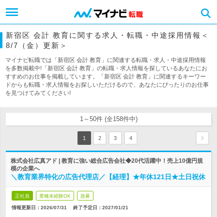
新宿区 会計 教育に関する求人・転職・中途採用情報＜
8/7（金）更新＞
マイナビ転職では「新宿区 会計 教育」に関連する転職・求人・中途採用情報
を多数掲載中!「新宿区 会計 教育」の転職・求人情報を探しているあなたにお
すすめのお仕事を掲載しています。「新宿区 会計 教育」に関連するキーワー
ドからも転職・求人情報をお探しいただけるので、あなたにぴったりのお仕事
を見つけてみてください!
1～50件 (全158件中)
1
2
3
4
株式会社広真アド | 教育に強い総合広告会社◆20代活躍中！売上10億円規
模の企業へ
＼教育業界特化の広告代理店／【経理】★年休121日★土日祝休
正社員
業種未経験OK
急募
情報更新日：2026/07/31
終了予定日：
2027/01/21