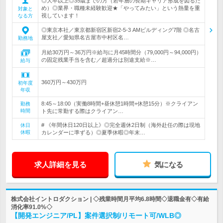
◎大卒以上◎35歳までの方（若年層の長期キャリア形成を図るた
め）◎業界・職種未経験歓迎★「やってみたい」という熱量を重
対象と
視しています！
なる方
◎東京本社／東京都新宿区新宿2-5-3 AMビルディング7階 ◎名古
屋支社／愛知県名古屋市中村区名…
勤務地
月給30万円～36万円※給与に月45時間分（79,000円～94,000円）
の固定残業手当を含む／超過分は別途支給※…
給与
360万円～430万円
初年度
年収
8:45～18:00（実働8時間+昼休憩1時間+休憩15分）※クライアン
勤務
時間
ト先に常勤する際はクライアン…
# 《年間休日120日以上》◎完全週休2日制（海外赴任の際は現地
休日
休暇
カレンダーに準ずる）◎夏季休暇◎年末…
求人詳細を見る
気になる
株式会社イントロダクション | ◇残業時間月平均6.8時間◇退職金有◇有給
消化率91.0%◇
【開発エンジニア/PL】案件選択制/リモート可/WLB◎