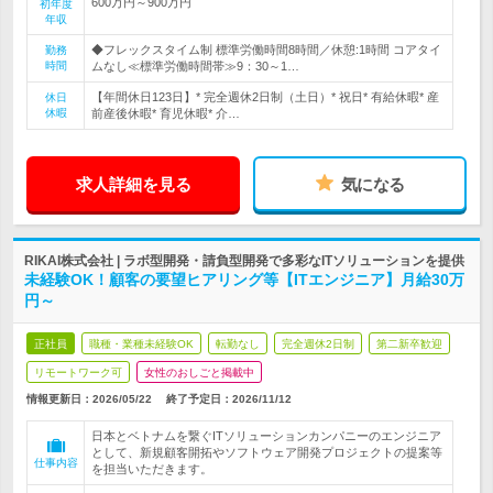
600万円～900万円
初年度
年収
◆フレックスタイム制 標準労働時間8時間／休憩:1時間 コアタイ
勤務
時間
ムなし≪標準労働時間帯≫9：30～1…
【年間休日123日】* 完全週休2日制（土日）* 祝日* 有給休暇* 産
休日
休暇
前産後休暇* 育児休暇* 介…
求人詳細を見る
気になる
RIKAI株式会社 | ラボ型開発・請負型開発で多彩なITソリューションを提供
未経験OK！顧客の要望ヒアリング等【ITエンジニア】月給30万
円～
正社員
職種・業種未経験OK
転勤なし
完全週休2日制
第二新卒歓迎
リモートワーク可
女性のおしごと掲載中
情報更新日：2026/05/22
終了予定日：
2026/11/12
日本とベトナムを繋ぐITソリューションカンパニーのエンジニア
として、新規顧客開拓やソフトウェア開発プロジェクトの提案等
仕事内容
を担当いただきます。