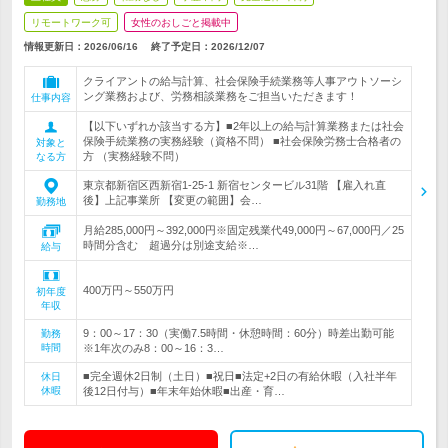
リモートワーク可
女性のおしごと掲載中
情報更新日：2026/06/16
終了予定日：
2026/12/07
クライアントの給与計算、社会保険手続業務等人事アウトソーシ
ング業務および、労務相談業務をご担当いただきます！
仕事内容
【以下いずれか該当する方】■2年以上の給与計算業務または社会
保険手続業務の実務経験（資格不問） ■社会保険労務士合格者の
対象と
方 （実務経験不問）
なる方
東京都新宿区西新宿1-25-1 新宿センタービル31階 【雇入れ直
後】上記事業所 【変更の範囲】会…
勤務地
月給285,000円～392,000円※固定残業代49,000円～67,000円／25
時間分含む 超過分は別途支給※…
給与
400万円～550万円
初年度
年収
9：00～17：30（実働7.5時間・休憩時間：60分）時差出勤可能
勤務
時間
※1年次のみ8：00～16：3…
■完全週休2日制（土日）■祝日■法定+2日の有給休暇（入社半年
休日
休暇
後12日付与）■年末年始休暇■出産・育…