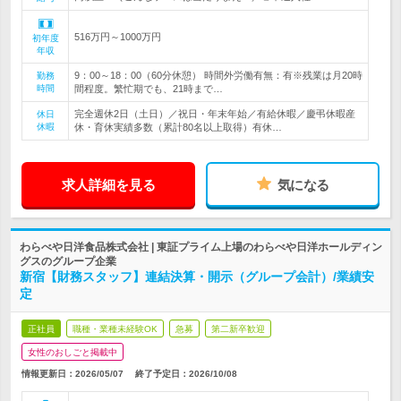
516万円～1000万円
初年度
年収
9：00～18：00（60分休憩） 時間外労働有無：有※残業は月20時
勤務
時間
間程度。繁忙期でも、21時まで…
完全週休2日（土日）／祝日・年末年始／有給休暇／慶弔休暇産
休日
休暇
休・育休実績多数（累計80名以上取得）有休…
求人詳細を見る
気になる
わらべや日洋食品株式会社 | 東証プライム上場のわらべや日洋ホールディン
グスのグループ企業
新宿【財務スタッフ】連結決算・開示（グループ会計）/業績安
定
正社員
職種・業種未経験OK
急募
第二新卒歓迎
女性のおしごと掲載中
情報更新日：2026/05/07
終了予定日：
2026/10/08