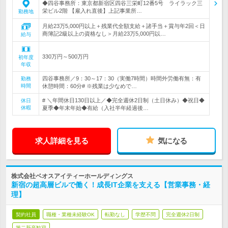
◆四谷事務所：東京都新宿区四谷三栄町12番5号 ライラック三
栄ビル2階 【雇入れ直後】上記事業所…
勤務地
月給23万5,000円以上＋残業代全額支給＋諸手当＋賞与年2回＜日
商簿記2級以上の資格なし＞月給23万5,000円以…
給与
330万円～500万円
初年度
年収
四谷事務所／9：30～17：30（実働7時間）時間外労働有無：有
勤務
時間
休憩時間：60分# ※残業は少なめで…
# ＼年間休日130日以上／◆完全週休2日制（土日休み）◆祝日◆
休日
休暇
夏季◆年末年始◆有給（入社半年経過後…
求人詳細を見る
気になる
株式会社ベオスアイティーホールディングス
新宿の超高層ビルで働く！成長IT企業を支える【営業事務・経
理】
契約社員
職種・業種未経験OK
転勤なし
学歴不問
完全週休2日制
第二新卒歓迎