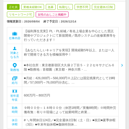
正社員
業種未経験OK
急募
転勤なし
学歴不問
完全週休2日制
リモートワーク可
女性のおしごと掲載中
情報更新日：2026/08/04
終了予定日：
2026/12/14
【福利厚生充実】PL・PL候補／有名上場企業を中心とした受託
開発やプロジェクトにて新規開発／既存システムの改修業務等を
仕事内容
行っていただきます！
【あなたらしいキャリアを実現】開発経験5年以上、または一人
対象と
称で開発できる方を積極採用中！
なる方
■本社住所：東京都新宿区大久保２丁目５－２２セキサクビル６
階 ■勤務地：首都圏（東京都・神奈川県・…
勤務地
■月給：426,000円～566,000円※上記には固定残業代として19時
間／57,000円～76,000円分含む。…
給与
600万円～800万円
初年度
年収
９時００分～１８時００分（休憩1時間／実働8時間）※時間外労
勤務
時間
働有無：有り※現場によって始業時間と終業…
# ＼年間休日124日／■完全週休2日制（土・日）■祝日■夏季休暇
休日
休暇
（3日）■年末年始休暇■傷病特別休…