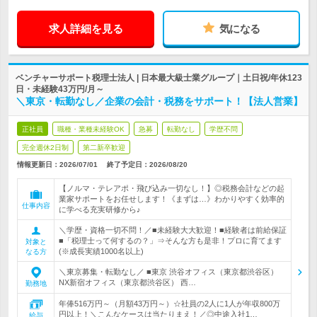
求人詳細を見る
気になる
ベンチャーサポート税理士法人 | 日本最大級士業グループ｜土日祝/年休123
日・未経験43万円/月～
＼東京・転勤なし／企業の会計・税務をサポート！【法人営業】
正社員
職種・業種未経験OK
急募
転勤なし
学歴不問
完全週休2日制
第二新卒歓迎
情報更新日：2026/07/01
終了予定日：
2026/08/20
【ノルマ・テレアポ・飛び込み一切なし！】◎税務会計などの起
業家サポートをお任せします！《まずは…》わかりやすく効率的
仕事内容
に学べる充実研修から♪
＼学歴・資格一切不問！／■未経験大大歓迎！■経験者は前給保証
■「税理士って何するの？」⇒そんな方も是非！プロに育てます
対象と
(※成長実績1000名以上)
なる方
＼東京募集・転勤なし／ ■東京 渋谷オフィス（東京都渋谷区）
NX新宿オフィス（東京都渋谷区） 西…
勤務地
年俸516万円～（月額43万円～）☆社員の2人に1人が年収800万
円以上！＼こんなケースは当たりまえ！／◎中途入社1…
給与