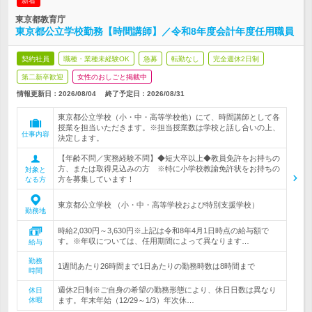
新着
東京都教育庁
東京都公立学校勤務【時間講師】／令和8年度会計年度任用職員
契約社員
職種・業種未経験OK
急募
転勤なし
完全週休2日制
第二新卒歓迎
女性のおしごと掲載中
情報更新日：2026/08/04
終了予定日：
2026/08/31
東京都公立学校（小・中・高等学校他）にて、時間講師として各
授業を担当いただきます。※担当授業数は学校と話し合いの上、
仕事内容
決定します。
【年齢不問／実務経験不問】◆短大卒以上◆教員免許をお持ちの
方、または取得見込みの方 ※特に小学校教諭免許状をお持ちの
対象と
方を募集しています！
なる方
東京都公立学校 （小・中・高等学校および特別支援学校）
勤務地
時給2,030円～3,630円※上記は令和8年4月1日時点の給与額で
す。※年収については、任用期間によって異なります…
給与
勤務
1週間あたり26時間まで1日あたりの勤務時数は8時間まで
時間
週休2日制※ご自身の希望の勤務形態により、休日日数は異なり
休日
休暇
ます。年末年始（12/29～1/3）年次休…