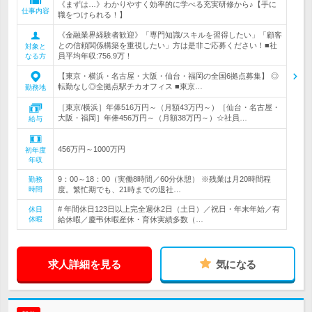
《まずは…》わかりやすく効率的に学べる充実研修から♪【手に
仕事内容
職をつけられる！】
《金融業界経験者歓迎》「専門知識/スキルを習得したい」「顧客
との信頼関係構築を重視したい」方は是非ご応募ください！■社
対象と
員平均年収:756.9万！
なる方
【東京・横浜・名古屋・大阪・仙台・福岡の全国6拠点募集】 ◎
転勤なし◎全拠点駅チカオフィス ■東京…
勤務地
［東京/横浜］年俸516万円～（月額43万円～）［仙台・名古屋・
大阪・福岡］年俸456万円～（月額38万円～）☆社員…
給与
456万円～1000万円
初年度
年収
9：00～18：00（実働8時間／60分休憩） ※残業は月20時間程
勤務
時間
度。繁忙期でも、21時までの退社…
# 年間休日123日以上完全週休2日（土日）／祝日・年末年始／有
休日
休暇
給休暇／慶弔休暇産休・育休実績多数（…
求人詳細を見る
気になる