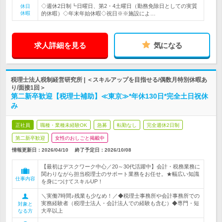
◇週休2日制┗日曜日、第2・4土曜日（勤務免除日としての実質
休日
休暇
的休暇）◇年末年始休暇◇祝日※※施設によ…
求人詳細を見る
気になる
税理士法人税制経営研究所 | ＜スキルアップを目指せる/偶数月特別休暇あ
り/面接1回＞
第二新卒歓迎【税理士補助】≪東京≫*年休130日*完全土日祝休
み
正社員
職種・業種未経験OK
急募
転勤なし
完全週休2日制
第二新卒歓迎
女性のおしごと掲載中
情報更新日：2026/04/10
終了予定日：
2026/10/08
【最初はデスクワーク中心／20～30代活躍中】会計・税務業務に
関わりながら担当税理士のサポート業務をお任せ。★幅広い知識
仕事内容
を身につけてスキルUP！
＼実働7時間♪残業も少なめ！／◆税理士事務所や会計事務所での
実務経験者（税理士法人・会計法人での経験も含む）◆専門・短
対象と
大卒以上
なる方