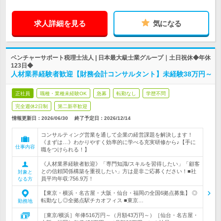
求人詳細を見る
気になる
ベンチャーサポート税理士法人 | 日本最大級士業グループ｜土日祝休◆年休
123日◆
人材業界経験者歓迎【財務会計コンサルタント】未経験38万円～
正社員
職種・業種未経験OK
急募
転勤なし
学歴不問
完全週休2日制
第二新卒歓迎
情報更新日：2026/06/30
終了予定日：
2026/12/14
コンサルティング営業を通して企業の経営課題を解決します！
《まずは…》わかりやすく効率的に学べる充実研修から♪【手に
仕事内容
職をつけられる！】
《人材業界経験者歓迎》「専門知識/スキルを習得したい」「顧客
との信頼関係構築を重視したい」方は是非ご応募ください！■社
対象と
員平均年収:756.9万！
なる方
【東京・横浜・名古屋・大阪・仙台・福岡の全国6拠点募集】 ◎
転勤なし◎全拠点駅チカオフィス ■東京…
勤務地
［東京/横浜］年俸516万円～（月額43万円～）［仙台・名古屋・