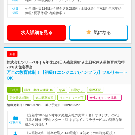
時間（昨年度実績）※プロジェクトに…
≪年間休日124日≫* 完全週休2日制（土日休み）* 祝日* 年末年始
休日
休暇
休暇* 夏季休暇* 有給休暇（…
求人詳細を見る
気になる
新着
株式会社ツリーベル | ★年休124日★残業月8h★土日祝休★男性育休取得
70％★住宅手当
万全の教育体制！【初級ITエンジニア(インフラ)】フルリモート
OK
正社員
職種・業種未経験OK
急募
転勤なし
学歴不問
完全週休2日制
第二新卒歓迎
リモートワーク可
女性のおしごと掲載中
情報更新日：2026/07/23
終了予定日：
2026/08/27
《定着率90%超＆昨年未経験入社の先輩63名》オリジナルの2ヵ
月導入研修で安心スタート◎ まずはインフラサービスの簡単な業
仕事内容
務からお任せ！
《未経験&第二新卒歓迎／U30限定》★初めての転職も応援！