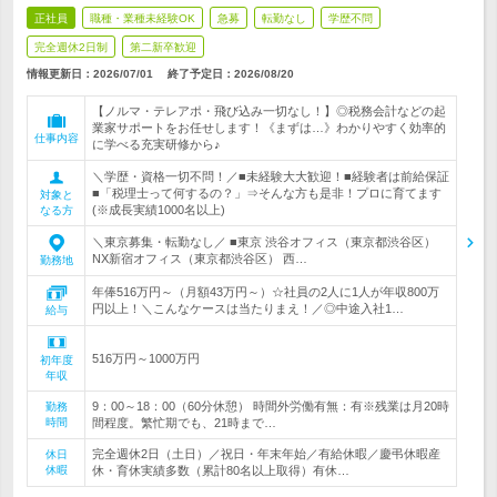
正社員
職種・業種未経験OK
急募
転勤なし
学歴不問
完全週休2日制
第二新卒歓迎
情報更新日：2026/07/01
終了予定日：
2026/08/20
【ノルマ・テレアポ・飛び込み一切なし！】◎税務会計などの起
業家サポートをお任せします！《まずは…》わかりやすく効率的
仕事内容
に学べる充実研修から♪
＼学歴・資格一切不問！／■未経験大大歓迎！■経験者は前給保証
■「税理士って何するの？」⇒そんな方も是非！プロに育てます
対象と
(※成長実績1000名以上)
なる方
＼東京募集・転勤なし／ ■東京 渋谷オフィス（東京都渋谷区）
NX新宿オフィス（東京都渋谷区） 西…
勤務地
年俸516万円～（月額43万円～）☆社員の2人に1人が年収800万
円以上！＼こんなケースは当たりまえ！／◎中途入社1…
給与
516万円～1000万円
初年度
年収
9：00～18：00（60分休憩） 時間外労働有無：有※残業は月20時
勤務
時間
間程度。繁忙期でも、21時まで…
完全週休2日（土日）／祝日・年末年始／有給休暇／慶弔休暇産
休日
休暇
休・育休実績多数（累計80名以上取得）有休…