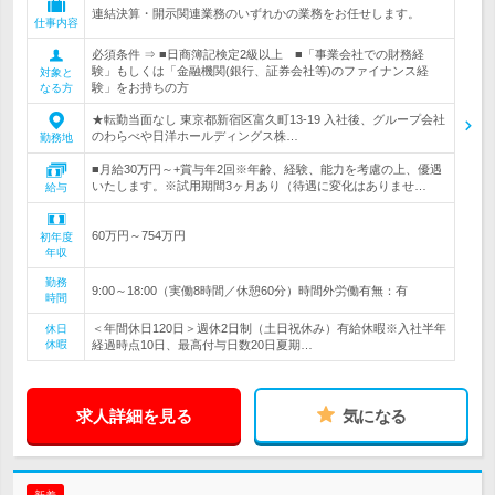
連結決算・開示関連業務のいずれかの業務をお任せします。
仕事内容
必須条件 ⇒ ■日商簿記検定2級以上 ■「事業会社での財務経
験」もしくは「金融機関(銀行、証券会社等)のファイナンス経
対象と
験」をお持ちの方
なる方
★転勤当面なし 東京都新宿区富久町13-19 入社後、グループ会社
のわらべや日洋ホールディングス株…
勤務地
■月給30万円～+賞与年2回※年齢、経験、能力を考慮の上、優遇
いたします。※試用期間3ヶ月あり（待遇に変化はありませ…
給与
60万円～754万円
初年度
年収
勤務
9:00～18:00（実働8時間／休憩60分）時間外労働有無：有
時間
＜年間休日120日＞週休2日制（土日祝休み）有給休暇※入社半年
休日
休暇
経過時点10日、最高付与日数20日夏期…
求人詳細を見る
気になる