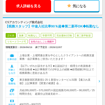
求人詳細を見る
気になる
CSアカウンティング株式会社
【税務スタッフ】中途入社比率90％超◆第二新卒OK◆転勤なし
正社員
急募
転勤なし
学歴不問
完全週休2日制
第二新卒歓迎
リモートワーク可
女性のおしごと掲載中
情報更新日：2026/06/16
終了予定日：
2026/12/07
上場企業・上場関連企業を中心としたクライアントへの税務支援
業務・会計業務をご担当いただきます！
仕事内容
【以下いずれか該当する方】■公認会計士・税理士の有資格者・
科目合格者 ■会計事務所での2年以上の経験 ■経理経験2年以上で
対象と
税務業務に意欲がある方
なる方
東京都新宿区西新宿1-25-1 新宿センタービル31階 【雇入れ直
後】上記事業所 【変更の範囲】会…
勤務地
月給285,000円～570,000円※固定残業代49,000円～98,000円／25
時間分含む 超過分は別途支給※…
給与
400万円～800万円
初年度