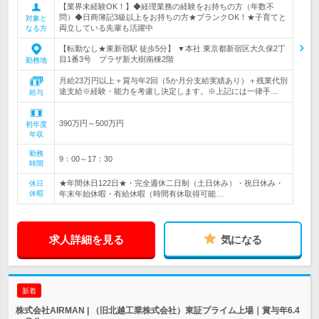
【業界未経験OK！】◆経理業務の経験をお持ちの方（年数不
問）◆日商簿記3級以上をお持ちの方★ブランクOK！★子育てと
対象と
両立している先輩も活躍中
なる方
【転勤なし★東新宿駅 徒歩5分】 ▼本社 東京都新宿区大久保2丁
目1番3号 プラザ新大樹南棟2階
勤務地
月給23万円以上＋賞与年2回（5か月分支給実績あり）＋残業代別
途支給※経験・能力を考慮し決定します。※上記には一律手…
給与
390万円～500万円
初年度
年収
勤務
9：00～17：30
時間
★年間休日122日★・完全週休二日制（土日休み）・祝日休み・
休日
休暇
年末年始休暇・有給休暇（時間有休取得可能…
求人詳細を見る
気になる
新着
株式会社AIRMAN | （旧北越工業株式会社）東証プライム上場｜賞与年6.4