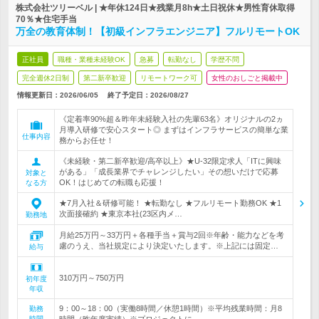
株式会社ツリーベル | ★年休124日★残業月8h★土日祝休★男性育休取得
70％★住宅手当
万全の教育体制！【初級インフラエンジニア】フルリモートOK
正社員
職種・業種未経験OK
急募
転勤なし
学歴不問
完全週休2日制
第二新卒歓迎
リモートワーク可
女性のおしごと掲載中
情報更新日：2026/06/05
終了予定日：
2026/08/27
《定着率90%超＆昨年未経験入社の先輩63名》オリジナルの2ヵ
月導入研修で安心スタート◎ まずはインフラサービスの簡単な業
仕事内容
務からお任せ！
《未経験・第二新卒歓迎/高卒以上》★U-32限定求人「ITに興味
がある」「成長業界でチャレンジしたい」その想いだけで応募
対象と
OK！はじめての転職も応援！
なる方
★7月入社＆研修可能！ ★転勤なし ★フルリモート勤務OK ★1
次面接確約 ★東京本社(23区内メ…
勤務地
月給25万円～33万円＋各種手当＋賞与2回※年齢・能力などを考
慮のうえ、当社規定により決定いたします。※上記には固定…
給与
310万円～750万円
初年度
年収
9：00～18：00（実働8時間／休憩1時間）※平均残業時間：月8
勤務
時間