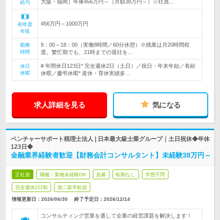
大阪・福岡］年俸456万円～（月額38万円～）☆社員…
給与
456万円～1000万円
初年度
年収
9：00～18：00（実働8時間／60分休憩）※残業は月20時間程
勤務
時間
度。繁忙期でも、21時までの退社を…
# 年間休日123日* 完全週休2日（土日）／祝日・年末年始／有給
休日
休暇
休暇／慶弔休暇* 産休・育休実績多…
求人詳細を見る
気になる
ベンチャーサポート税理士法人 | 日本最大級士業グループ｜土日祝休◆年休
123日◆
金融業界経験者歓迎【財務会計コンサルタント】未経験38万円～
正社員
職種・業種未経験OK
急募
転勤なし
学歴不問
完全週休2日制
第二新卒歓迎
情報更新日：2026/06/30
終了予定日：
2026/12/14
コンサルティング営業を通して企業の経営課題を解決します！