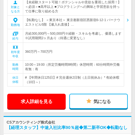
【未経験スタート可能！ポテンシャルや意欲を重視した採用！】
＜必須＞■高卒以上 ■プログラミングへの興味と学習意欲を持っ
対象と
て仕事に取り組める方
なる方
【転勤なし】 ＜東京本社＞ 東京都新宿区西新宿6-12-1 パークウ
エストビル5階 【雇入れ直後】…
勤務地
月給300,000円～500,000円※経験・スキルを考慮し、優遇します
※試用期間2ヶ月あり（待遇に変更なし）
給与
360万円～700万円
初年度
年収
10:00～19:00（所定労働時間8時間）休憩時間：60分時間外労働
勤務
時間
有無：有
# 【年間休日125日】# 完全週休2日制（土日祝休み）* 有給休暇
休日
休暇
（10日～）
求人詳細を見る
気になる
CSアカウンティング株式会社
【経理スタッフ】中途入社比率90％超◆第二新卒OK◆転勤なし