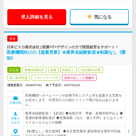
求人詳細を見る
気になる
新着
日本ビスカ株式会社 | 医療×IT×デザインの力で医院経営をサポート！
医療機関向けの【提案営業】★業界未経験歓迎★転勤なし《愛
知》
正社員
業種未経験OK
急募
転勤なし
完全週休2日制
第二新卒歓迎
リモートワーク可
女性のおしごと掲載中
情報更新日：2026/07/31
終了予定日：
2027/01/21
医療機関へホームページや診療予約システム等を提案する営業を
お任せします。代理店からの紹介メインで飛び込みはありませ
仕事内容
ん。
業界未経験歓迎！【必須】◆短期大学、専修・各種学校卒以上 ◆
普通自動車運転免許 ◆営業経験（法人・個人不問）またはインサ
対象と
イドセールスなどの経験
なる方
【転勤なし／直行直帰】 ◆名古屋営業所 愛知県名古屋市中区錦
2-17-11 伏見山京ビル505号…