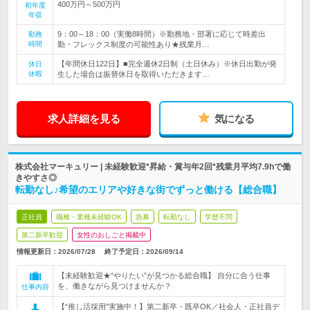
400万円～500万円
初年度
年収
9：00～18：00（実働8時間）※勤務地・部署に応じて時差出
勤務
時間
勤・フレックス制度の可能性あり★残業月…
【年間休日122日】■完全週休2日制（土日休み）※休日出勤が発
休日
休暇
生した場合は振替休日を取得いただきます…
求人詳細を見る
気になる
株式会社マーキュリー | 未経験歓迎*昇給・賞与年2回*残業月平均7.9hで働
きやすさ◎
転勤なし♪希望のエリアや好きな街でずっと働ける【総合職】
正社員
職種・業種未経験OK
急募
転勤なし
学歴不問
第二新卒歓迎
女性のおしごと掲載中
情報更新日：2026/07/28
終了予定日：
2026/09/14
【未経験歓迎★“やりたい”が見つかる総合職】 自分に合う仕事
を、働きながら見つけませんか？
仕事内容
【“推し活採用”実施中！】第二新卒・既卒OK／社会人・正社員デ