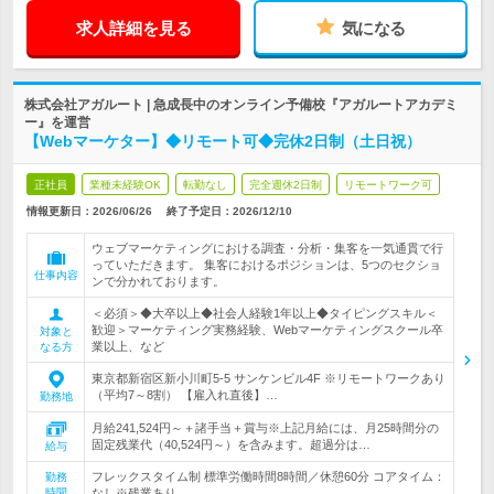
求人詳細を見る
気になる
株式会社アガルート | 急成長中のオンライン予備校『アガルートアカデミ
ー』を運営
【Webマーケター】◆リモート可◆完休2日制（土日祝）
正社員
業種未経験OK
転勤なし
完全週休2日制
リモートワーク可
情報更新日：2026/06/26
終了予定日：
2026/12/10
ウェブマーケティングにおける調査・分析・集客を一気通貫で行
っていただきます。 集客におけるポジションは、5つのセクショ
仕事内容
ンで分かれております。
＜必須＞◆大卒以上◆社会人経験1年以上◆タイピングスキル＜
歓迎＞マーケティング実務経験、Webマーケティングスクール卒
対象と
業以上、など
なる方
東京都新宿区新小川町5-5 サンケンビル4F ※リモートワークあり
（平均7～8割） 【雇入れ直後】…
勤務地
月給241,524円～＋諸手当＋賞与※上記月給には、月25時間分の
固定残業代（40,524円～）を含みます。超過分は…
給与
フレックスタイム制 標準労働時間8時間／休憩60分 コアタイム：
勤務
時間
なし※残業あり