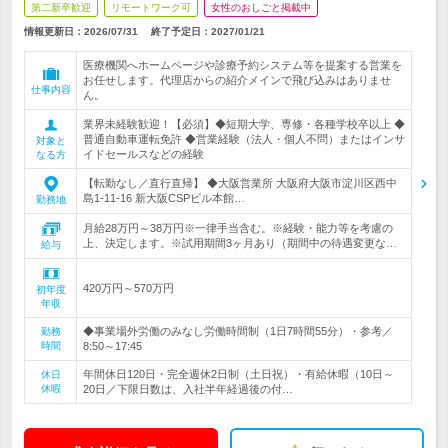
第二新卒歓迎
リモートワーク可
女性のおしごと掲載中
情報更新日：2026/07/31
終了予定日：
2027/01/21
医療機関へホームページや診療予約システム等を提案する営業を
お任せします。代理店からの紹介メインで飛び込みはありませ
仕事内容
ん。
業界未経験歓迎！【必須】◆短期大学、専修・各種学校卒以上 ◆
普通自動車運転免許 ◆営業経験（法人・個人不問）またはインサ
対象と
イドセールスなどの経験
なる方
【転勤なし／直行直帰】 ◆大阪営業所 大阪府大阪市淀川区西中
島1-11-16 新大阪CSPビル本館…
勤務地
月給28万円～38万円※一律手当含む。※経験・能力等を考慮の
上、決定します。※試用期間3ヶ月あり（期間中の待遇変更な…
給与
420万円～570万円
初年度
年収
◆事業場外労働のみなし労働時間制（1日7時間55分）・参考／
勤務
時間
8:50～17:45
年間休日120日・完全週休2日制（土日祝）・有給休暇（10日～
休日
休暇
20日／下限日数は、入社半年経過後の付…