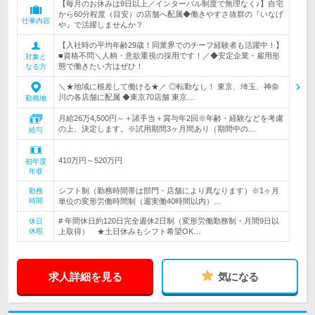
【毎月のお休みは9日以上／インターバル制度で無理なく♪】自宅
から60分程度（目安）の店舗へ配属◆働きやすさ抜群の『いなげ
仕事内容
や』で活躍しませんか？
【入社時の平均年齢29歳！同業界でのチーフ経験者も活躍中！】
■資格不問＼人柄・意欲重視の採用です！／◆安定企業・雇用形
対象と
態で働きたい方はぜひ！
なる方
＼★地域に根差して働ける★／ ◎転勤なし！ 東京、埼玉、神奈
川の各店舗に配属 ◆東京70店舗 東京…
勤務地
月給26万4,500円～＋諸手当＋賞与年2回※年齢・経験などを考慮
の上、決定します。※試用期間3ヶ月間あり（期間中の…
給与
410万円～520万円
初年度
年収
シフト制（勤務時間帯は部門・店舗により異なります）※1ヶ月
勤務
時間
単位の変形労働時間制（週実働40時間以内）…
# 年間休日約120日完全週休2日制（変形労働勤務制・月間9日以
休日
休暇
上取得） ★土日休みもシフト希望OK…
求人詳細を見る
気になる