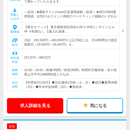
て携わっていただきます。
＜必須＞■通販サイトのweb広告運用経験＜歓迎＞ ■SEO/SEM運
対象と
用実績、女性F1セグメント商材のマーケティング経験のいずれか
なる方
【東京オフィス】 東京都新宿区四谷4-28-4 YKBエンサインビル
4F ※転勤なし 【雇入れ直後…
勤務地
月給：292,500円～400,000円※上記月給には、月10時間分の固定
残業代（19,500円～26,667円）を…
給与
351万円～480万円
初年度
年収
10:00～18:00（実働7時間／休憩1時間）時間外労働有無：有※残
勤務
時間
業は月平均10時間程度と少なめ…
【年間休日120日】◆完全週休2日制（土・日）◆祝日◆夏季休暇
休日
休暇
（3日）◆年末年始休暇（5日）◆有給休…
求人詳細を見る
気になる
新着