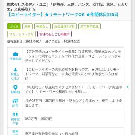
株式会社スタヂオ・ユニ | 『伊勢丹、三越、ハンズ、KITTE、東急、ヒカリ
エ』と直接取引☆
【コピーライター】★リモートワークOK ★年間休日125日
正社員
急募
転勤なし
完全週休2日制
第二新卒歓迎
リモートワーク可
女性のおしごと掲載中
情報更新日：2026/04/14
終了予定日：
2026/10/12
【広告宣伝のコピーライター業務】百貨店等の商業施設のプロモ
ーションに関するコンテンツ制作の企画・コピーライティングを
仕事内容
担当してください。
【コピーライターの実務経験をお持ちの方】★5割以上はリモー
トワーク、副業可など、自由な環境でのびのび働きたい方はぜ
対象と
ひ！
なる方
《転勤なし／駅直結でアクセス良好！》 【リモートワーク実施中
です】 リモートワーク5割以上を推奨し…
勤務地
月給25万円～35万円※経験・能力などを考慮の上、規定により優
遇します。
給与
350万円～450万円
初年度
年収
勤務
専門業務型裁量労働制（１日８時間）