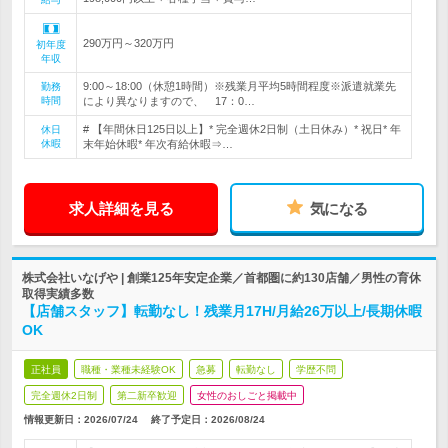
290万円～320万円
初年度
年収
9:00～18:00（休憩1時間）※残業月平均5時間程度※派遣就業先
勤務
時間
により異なりますので、 17：0…
# 【年間休日125日以上】* 完全週休2日制（土日休み）* 祝日* 年
休日
休暇
末年始休暇* 年次有給休暇⇒…
求人詳細を見る
気になる
株式会社いなげや | 創業125年安定企業／首都圏に約130店舗／男性の育休
取得実績多数
【店舗スタッフ】転勤なし！残業月17H/月給26万以上/長期休暇
OK
正社員
職種・業種未経験OK
急募
転勤なし
学歴不問
完全週休2日制
第二新卒歓迎
女性のおしごと掲載中
情報更新日：2026/07/24
終了予定日：
2026/08/24