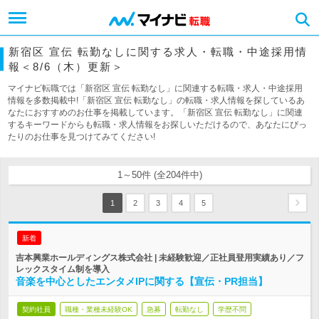
新宿区 宣伝 転勤なしに関する求人・転職・中途採用情
報＜8/6（木）更新＞
マイナビ転職では「新宿区 宣伝 転勤なし」に関連する転職・求人・中途採用
情報を多数掲載中!「新宿区 宣伝 転勤なし」の転職・求人情報を探しているあ
なたにおすすめのお仕事を掲載しています。「新宿区 宣伝 転勤なし」に関連
するキーワードからも転職・求人情報をお探しいただけるので、あなたにぴっ
たりのお仕事を見つけてみてください!
1～50件 (全204件中)
1
2
3
4
5
新着
吉本興業ホールディングス株式会社 | 未経験歓迎／正社員登用実績あり／フ
レックスタイム制を導入
音楽を中心としたエンタメIPに関する【宣伝・PR担当】
契約社員
職種・業種未経験OK
急募
転勤なし
学歴不問