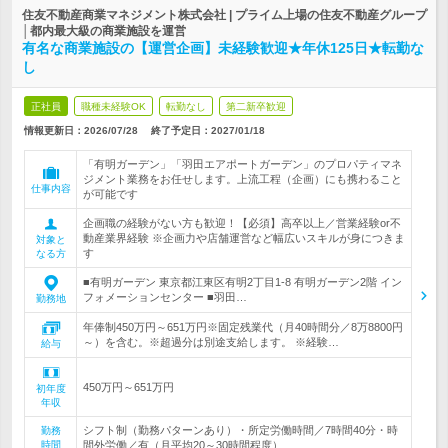
住友不動産商業マネジメント株式会社 | プライム上場の住友不動産グループ
│都内最大級の商業施設を運営
有名な商業施設の【運営企画】未経験歓迎★年休125日★転勤な
し
正社員
職種未経験OK
転勤なし
第二新卒歓迎
情報更新日：2026/07/28
終了予定日：
2027/01/18
「有明ガーデン」「羽田エアポートガーデン」のプロパティマネ
ジメント業務をお任せします。上流工程（企画）にも携わること
仕事内容
が可能です
企画職の経験がない方も歓迎！【必須】高卒以上／営業経験or不
動産業界経験 ※企画力や店舗運営など幅広いスキルが身につきま
対象と
す
なる方
■有明ガーデン 東京都江東区有明2丁目1-8 有明ガーデン2階 イン
フォメーションセンター ■羽田…
勤務地
年俸制450万円～651万円※固定残業代（月40時間分／8万8800円
～）を含む。※超過分は別途支給します。 ※経験…
給与
450万円～651万円
初年度
年収
シフト制（勤務パターンあり）・所定労働時間／7時間40分・時
勤務
時間
間外労働／有（月平均20～30時間程度）…