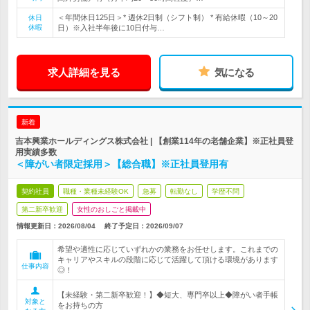
＜年間休日125日＞* 週休2日制（シフト制） * 有給休暇（10～20
休日
休暇
日）※入社半年後に10日付与…
求人詳細を見る
気になる
新着
吉本興業ホールディングス株式会社 | 【創業114年の老舗企業】※正社員登
用実績多数
＜障がい者限定採用＞【総合職】※正社員登用有
契約社員
職種・業種未経験OK
急募
転勤なし
学歴不問
第二新卒歓迎
女性のおしごと掲載中
情報更新日：2026/08/04
終了予定日：
2026/09/07
希望や適性に応じていずれかの業務をお任せします。これまでの
キャリアやスキルの段階に応じて活躍して頂ける環境があります
仕事内容
◎！
【未経験・第二新卒歓迎！】◆短大、専門卒以上◆障がい者手帳
対象と
をお持ちの方