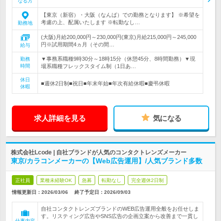
なる方
【東京（新宿）・大阪（なんば）での勤務となります】 ※希望を
考慮の上、配属いたします ※転勤なし…
勤務地
(大阪)月給200,000円～230,000円(東京)月給215,000円～245,000
円※試用期間4ヵ月（その間…
給与
▼事務系職種9時30分～18時15分（休憩45分、8時間勤務）▼現
勤務
時間
場系職種フレックスタイム制（1日あ…
休日
■週休2日制■祝日■年末年始■年次有給休暇■慶弔休暇
休暇
求人詳細を見る
気になる
株式会社Lcode | 自社ブランドが人気のコンタクトレンズメーカー
東京/カラコンメーカーの【Web広告運用】/人気ブランド多数
正社員
業種未経験OK
急募
転勤なし
完全週休2日制
情報更新日：2026/03/06
終了予定日：
2026/09/03
自社コンタクトレンズブランドのWEB広告運用全般をお任せしま
す。リスティング広告やSNS広告の企画立案から改善まで一貫し
仕事内容