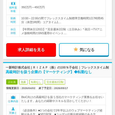
350万円～450万円
初年度
年収
10:00～22:00の間でフレックスタイム制標準労働時間1日7時間45
勤務
時間
分（休憩1時間）コアタイム1…
【年間休日120日】* 完全週休2日制（土日休み）* 祝日⇒TVアニ
休日
休暇
メ放映時間のSNS運用やイベント…
求人詳細を見る
気になる
一新時計株式会社 | ＲＩＺＡＰ（株）の100％子会社｜フレックスタイム制
高級時計を扱う企業の【マーケティング】◆転勤なし
正社員
急募
転勤なし
完全週休2日制
情報更新日：2026/04/02
終了予定日：
2026/09/17
BtoC向けの高級時計を扱う当社のマーケティング業務をお任せい
たします。あなたの経験やスキルを活かしてください！
仕事内容
《必須条件》■1つの会社で2年半以上のウェブマーケティング経
対象と
験がある方 ■SEO対策 ■ユーザー行動分析経験のある方