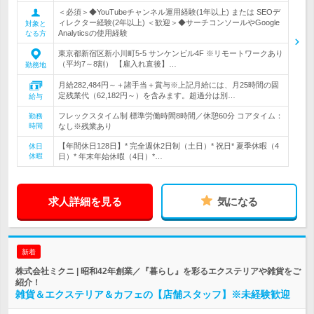
＜必須＞◆YouTubeチャンネル運用経験(1年以上) または SEOデ
ィレクター経験(2年以上) ＜歓迎＞◆サーチコンソールやGoogle
対象と
Analyticsの使用経験
なる方
東京都新宿区新小川町5-5 サンケンビル4F ※リモートワークあり
（平均7～8割） 【雇入れ直後】…
勤務地
月給282,484円～＋諸手当＋賞与※上記月給には、月25時間の固
定残業代（62,182円～）を含みます。超過分は別…
給与
フレックスタイム制 標準労働時間8時間／休憩60分 コアタイム：
勤務
時間
なし※残業あり
【年間休日128日】* 完全週休2日制（土日）* 祝日* 夏季休暇（4
休日
休暇
日）* 年末年始休暇（4日）*…
求人詳細を見る
気になる
新着
株式会社ミクニ | 昭和42年創業／『暮らし』を彩るエクステリアや雑貨をご
紹介！
雑貨＆エクステリア＆カフェの【店舗スタッフ】※未経験歓迎