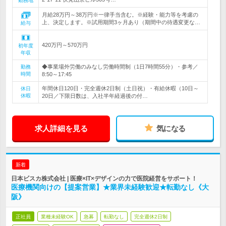
勤務地
月給28万円～38万円※一律手当含む。※経験・能力等を考慮の
上、決定します。※試用期間3ヶ月あり（期間中の待遇変更な…
給与
420万円～570万円
初年度
年収
◆事業場外労働のみなし労働時間制（1日7時間55分）・参考／
勤務
時間
8:50～17:45
年間休日120日・完全週休2日制（土日祝）・有給休暇（10日～
休日
休暇
20日／下限日数は、入社半年経過後の付…
求人詳細を見る
気になる
新着
日本ビスカ株式会社 | 医療×IT×デザインの力で医院経営をサポート！
医療機関向けの【提案営業】★業界未経験歓迎★転勤なし《大
阪》
正社員
業種未経験OK
急募
転勤なし
完全週休2日制