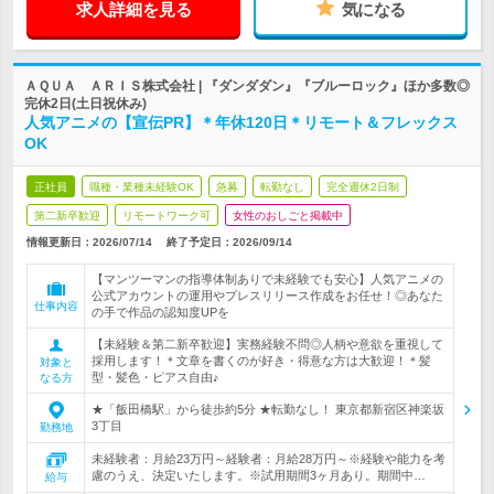
求人詳細を見る
気になる
ＡＱＵＡ ＡＲＩＳ株式会社 | 『ダンダダン』『ブルーロック』ほか多数◎
完休2日(土日祝休み)
人気アニメの【宣伝PR】＊年休120日＊リモート＆フレックス
OK
正社員
職種・業種未経験OK
急募
転勤なし
完全週休2日制
第二新卒歓迎
リモートワーク可
女性のおしごと掲載中
情報更新日：2026/07/14
終了予定日：
2026/09/14
【マンツーマンの指導体制ありで未経験でも安心】人気アニメの
公式アカウントの運用やプレスリリース作成をお任せ！◎あなた
仕事内容
の手で作品の認知度UPを
【未経験＆第二新卒歓迎】実務経験不問◎人柄や意欲を重視して
採用します！＊文章を書くのが好き・得意な方は大歓迎！＊髪
対象と
型・髪色・ピアス自由♪
なる方
★「飯田橋駅」から徒歩約5分 ★転勤なし！ 東京都新宿区神楽坂
3丁目
勤務地
未経験者：月給23万円～経験者：月給28万円～※経験や能力を考
慮のうえ、決定いたします。※試用期間3ヶ月あり。期間中…
給与