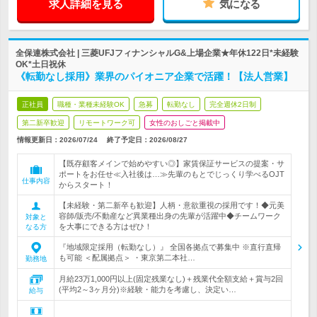
求人詳細を見る
気になる
全保連株式会社 | 三菱UFJフィナンシャルG&上場企業★年休122日*未経験
OK*土日祝休
《転勤なし採用》業界のパイオニア企業で活躍！【法人営業】
正社員
職種・業種未経験OK
急募
転勤なし
完全週休2日制
第二新卒歓迎
リモートワーク可
女性のおしごと掲載中
情報更新日：2026/07/24
終了予定日：
2026/08/27
【既存顧客メインで始めやすい◎】家賃保証サービスの提案・サ
ポートをお任せ≪入社後は…≫先輩のもとでじっくり学べるOJT
仕事内容
からスタート！
【未経験・第二新卒も歓迎】人柄・意欲重視の採用です！◆元美
容師/販売/不動産など異業種出身の先輩が活躍中◆チームワーク
対象と
を大事にできる方はぜひ！
なる方
『地域限定採用（転勤なし）』 全国各拠点で募集中 ※直行直帰
も可能 ＜配属拠点＞ ・東京第二本社…
勤務地
月給23万1,000円以上(固定残業なし)＋残業代全額支給＋賞与2回
(平均2～3ヶ月分)※経験・能力を考慮し、決定い…
給与