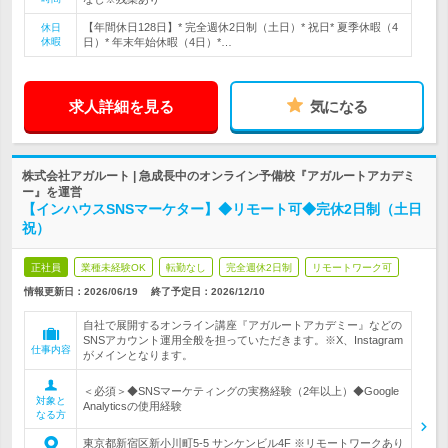
【年間休日128日】* 完全週休2日制（土日）* 祝日* 夏季休暇（4
休日
休暇
日）* 年末年始休暇（4日）*…
求人詳細を見る
気になる
株式会社アガルート | 急成長中のオンライン予備校『アガルートアカデミ
ー』を運営
【インハウスSNSマーケター】◆リモート可◆完休2日制（土日
祝）
正社員
業種未経験OK
転勤なし
完全週休2日制
リモートワーク可
情報更新日：2026/06/19
終了予定日：
2026/12/10
自社で展開するオンライン講座『アガルートアカデミー』などの
SNSアカウント運用全般を担っていただきます。※X、Instagram
仕事内容
がメインとなります。
＜必須＞◆SNSマーケティングの実務経験（2年以上）◆Google
対象と
Analyticsの使用経験
なる方
東京都新宿区新小川町5-5 サンケンビル4F ※リモートワークあり