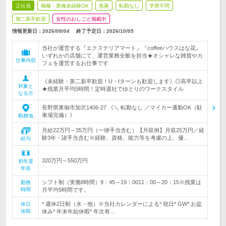
正社員
職種・業種未経験OK
急募
転勤なし
学歴不問
第二新卒歓迎
女性のおしごと掲載中
情報更新日：2026/08/04
終了予定日：
2026/10/05
当社が運営する『エクステリアマート』『coffeeハウスはな花』
いずれかの店舗にて、運営業務全般を担当★オシャレな雑貨やカ
仕事内容
フェを運営するお仕事です
《未経験・第二新卒歓迎！U・Iターンも歓迎します》◎高卒以上
対象と
★残業月平均5時間！定時退社でゆとりのワークスタイル
なる方
長野県東御市加沢1406-27 《＼ 転勤なし ／マイカー通勤OK（駐
車場完備）》
勤務地
月給22万円～35万円（一律手当含む）【月収例】月収25万円／経
験3年・諸手当含む※経験、資格、能力等を考慮の上、優…
給与
320万円～550万円
初年度
年収
シフト制（実働8時間）9：45～19：0011：00～20：15※残業は
勤務
時間
月平均5時間です。
* 週休2日制（水・他）※当社カレンダーによる* 祝日* GW* お盆
休日
休暇
休み* 年末年始休暇* 年次有…