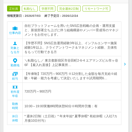
正社員
転勤なし
学歴不問
完全週休2日制
リモートワーク可
情報更新日：2026/07/03
終了予定日：
2026/12/24
自社プラットフォームを用いたSNS広告戦略の企画・運用支援
と、新規部署立ち上げに伴う組織構築やメンバー育成等のマネジ
仕事内容
メントをお任せします。
【学歴不問】SNS広告運用経験3年以上、インフルエンサー施策
経験1年以上、クライアントワーク＆マネジメント経験、主体性
対象と
をもって行動できる方
なる方
＼転勤なし／ 東京都新宿区市谷田町2-6-4 エアマンズビル市ヶ谷
6F 【雇入れ直後】上記事業所…
勤務地
【年俸制】720万円～900万円 ※12分割した金額を毎月支給※経
験・年齢・能力を考慮して決定いたします※試用期間6…
給与
720万円～900万円
初年度
年収
勤務
10:00～19:00実働8時間休憩60分※時間外労働：有
時間
* 週休2日制（土日祝）* 年末年始* 夏季休暇* 有給休暇（入社7カ
休日
休暇
月後10日付与）