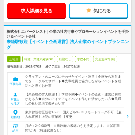
求人詳細を見る
気になる
株式会社エバークレスト | 企業の社内行事やプロモーションイベントを手掛
けるイベント会社
未経験歓迎【イベント企画運営】法人企業のイベントプランニン
グ
正社員
職種・業種未経験OK
転勤なし
学歴不問
完全週休2日制
情報更新日：2026/07/28
終了予定日：
2027/01/18
クライアントのニーズに合わせたイベント運営！企画から運営ま
でをトータルでサポート◆先輩社員と協力しながらイベントを成
仕事内容
功へと導くお仕事
【未経験の方大歓迎！】学歴不問◆イベントの企画・運営に興味
がある方◆自分のアイデアをイベント作りに活かしたい方◆風通
対象と
しの良い環境で働きたい方
なる方
東京都新宿区新宿1-2-8 国久ビル9F ※リモートワーク不可 【雇
入れ直後】上記の事業所 【変更…
勤務地
月給：240,000円～※経験能力考慮のうえ決定します。※試用期
間3か月（待遇変更なし）
給与