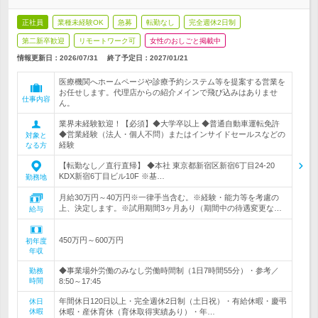
正社員
業種未経験OK
急募
転勤なし
完全週休2日制
第二新卒歓迎
リモートワーク可
女性のおしごと掲載中
情報更新日：2026/07/31
終了予定日：
2027/01/21
医療機関へホームページや診療予約システム等を提案する営業を
お任せします。代理店からの紹介メインで飛び込みはありませ
仕事内容
ん。
業界未経験歓迎！【必須】◆大学卒以上 ◆普通自動車運転免許
◆営業経験（法人・個人不問）またはインサイドセールスなどの
対象と
経験
なる方
【転勤なし／直行直帰】 ◆本社 東京都新宿区新宿6丁目24-20
KDX新宿6丁目ビル10F ※基…
勤務地
月給30万円～40万円※一律手当含む。※経験・能力等を考慮の
上、決定します。※試用期間3ヶ月あり（期間中の待遇変更な…
給与
450万円～600万円
初年度
年収
◆事業場外労働のみなし労働時間制（1日7時間55分）・参考／
勤務
時間
8:50～17:45
年間休日120日以上・完全週休2日制（土日祝）・有給休暇・慶弔
休日
休暇
休暇・産休育休（育休取得実績あり）・年…