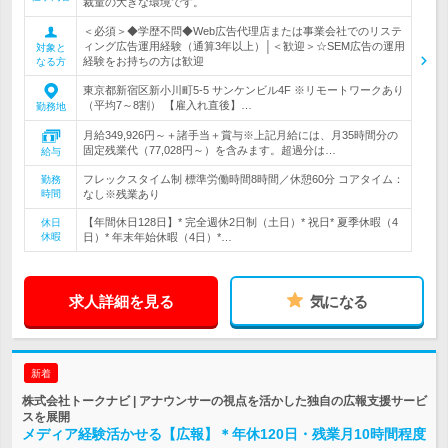
裁量の大きな環境です。
＜必須＞◆学歴不問◆Web広告代理店または事業会社でのリステ
ィング広告運用経験（通算3年以上）│＜歓迎＞☆SEM広告の運用
対象と
経験をお持ちの方は歓迎
なる方
東京都新宿区新小川町5-5 サンケンビル4F ※リモートワークあり
（平均7～8割） 【雇入れ直後】…
勤務地
月給349,926円～＋諸手当＋賞与※上記月給には、月35時間分の
固定残業代（77,028円～）を含みます。超過分は…
給与
フレックスタイム制 標準労働時間8時間／休憩60分 コアタイム：
勤務
時間
なし※残業あり
【年間休日128日】* 完全週休2日制（土日）* 祝日* 夏季休暇（4
休日
休暇
日）* 年末年始休暇（4日）*…
求人詳細を見る
気になる
新着
株式会社トークナビ | アナウンサーの視点を活かした独自の広報支援サービ
スを展開
メディア経験活かせる【広報】＊年休120日・残業月10時間程度