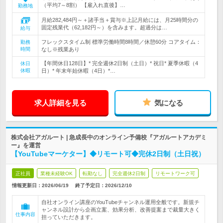
（平均7～8割） 【雇入れ直後】…
勤務地
月給282,484円～＋諸手当＋賞与※上記月給には、月25時間分の
固定残業代（62,182円～）を含みます。超過分は…
給与
フレックスタイム制 標準労働時間8時間／休憩60分 コアタイム：
勤務
時間
なし※残業あり
【年間休日128日】* 完全週休2日制（土日）* 祝日* 夏季休暇（4
休日
休暇
日）* 年末年始休暇（4日）*…
求人詳細を見る
気になる
株式会社アガルート | 急成長中のオンライン予備校『アガルートアカデミ
ー』を運営
【YouTubeマーケター】◆リモート可◆完休2日制（土日祝）
正社員
業種未経験OK
転勤なし
完全週休2日制
リモートワーク可
情報更新日：2026/06/19
終了予定日：
2026/12/10
自社オンライン講座のYouTubeチャンネル運用全般です。新規チ
ャンネル設計から企画立案、効果分析、改善提案まで裁量大きく
仕事内容
担っていただきます。