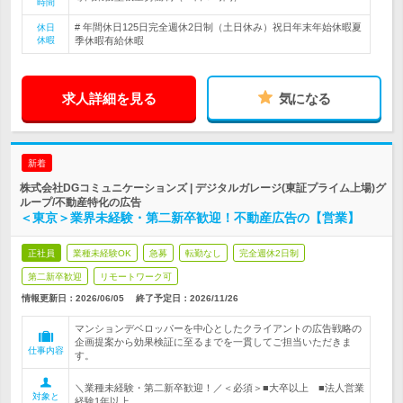
時間
# 年間休日125日完全週休2日制（土日休み）祝日年末年始休暇夏
休日
休暇
季休暇有給休暇
求人詳細を見る
気になる
新着
株式会社DGコミュニケーションズ | デジタルガレージ(東証プライム上場)グ
ループ/不動産特化の広告
＜東京＞業界未経験・第二新卒歓迎！不動産広告の【営業】
正社員
業種未経験OK
急募
転勤なし
完全週休2日制
第二新卒歓迎
リモートワーク可
情報更新日：2026/06/05
終了予定日：
2026/11/26
マンションデベロッパーを中心としたクライアントの広告戦略の
企画提案から効果検証に至るまでを一貫してご担当いただきま
仕事内容
す。
＼業種未経験・第二新卒歓迎！／＜必須＞■大卒以上 ■法人営業
対象と
経験1年以上