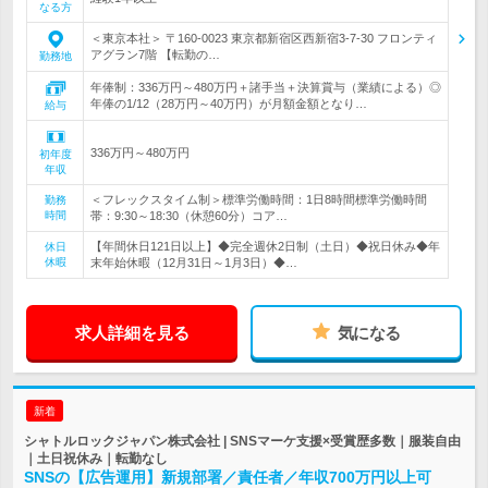
なる方
＜東京本社＞ 〒160-0023 東京都新宿区西新宿3-7-30 フロンティ
アグラン7階 【転勤の…
勤務地
年俸制：336万円～480万円＋諸手当＋決算賞与（業績による）◎
年俸の1/12（28万円～40万円）が月額金額となり…
給与
336万円～480万円
初年度
年収
＜フレックスタイム制＞標準労働時間：1日8時間標準労働時間
勤務
時間
帯：9:30～18:30（休憩60分）コア…
【年間休日121日以上】◆完全週休2日制（土日）◆祝日休み◆年
休日
休暇
末年始休暇（12月31日～1月3日）◆…
求人詳細を見る
気になる
新着
シャトルロックジャパン株式会社 | SNSマーケ支援×受賞歴多数｜服装自由
｜土日祝休み｜転勤なし
SNSの【広告運用】新規部署／責任者／年収700万円以上可