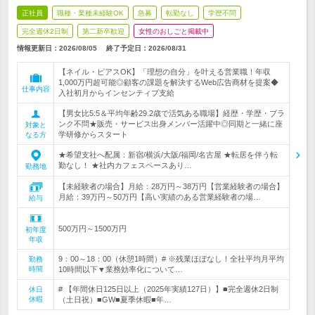
正社員
職種・業種未経験OK
急募
転勤なし
学歴不問
完全週休2日制
第二新卒歓迎
女性のおしごと掲載中
情報更新日：2026/08/05
終了予定日：
2026/08/31
【ネイル・ピアスOK】「理想の自分」を叶える営業職！年収
1,000万円超可能◎顧客の課題を解決するWeb広告商材を提案◆
仕事内容
入社初月からインセンティブ支給
【男女比5:5＆平均年齢29.2歳で活気ある職場】経歴・学歴・ブラ
ンク不問★販売・サービス出身メンバー活躍中◎同期と一緒に座
対象と
学研修からスタート
なる方
★希望支社へ配属：新宿/横浜/大阪/福岡/名古屋 ★転居を伴う転
勤なし！ ★社内カフェスペースあり…
勤務地
【未経験者の場合】月給：28万円～38万円【営業経験者の場合】
月給：39万円～50万円【高い実績のある営業経験者の場…
給与
500万円～1500万円
初年度
年収
9：00～18：00（休憩1時間）# ※残業ほぼなし！全社平均月平均
勤務
時間
10時間以下▼業務効率化について…
# 【年間休日125日以上（2025年実績127日）】■完全週休2日制
休日
休暇
（土日祝）■GW■夏季休暇■年…