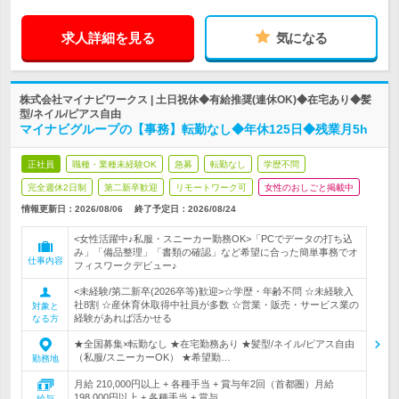
求人詳細を見る
気になる
株式会社マイナビワークス | 土日祝休◆有給推奨(連休OK)◆在宅あり◆髪
型/ネイル/ピアス自由
マイナビグループの【事務】転勤なし◆年休125日◆残業月5h
正社員
職種・業種未経験OK
急募
転勤なし
学歴不問
完全週休2日制
第二新卒歓迎
リモートワーク可
女性のおしごと掲載中
情報更新日：2026/08/06
終了予定日：
2026/08/24
<女性活躍中♪私服・スニーカー勤務OK>「PCでデータの打ち込
み」「備品整理」「書類の確認」など希望に合った簡単事務でオ
仕事内容
フィスワークデビュー♪
<未経験/第二新卒(2026卒等)歓迎>☆学歴・年齢不問 ☆未経験入
社8割 ☆産休育休取得中社員が多数 ☆営業・販売・サービス業の
対象と
経験があれば活かせる
なる方
★全国募集×転勤なし ★在宅勤務あり ★髪型/ネイル/ピアス自由
（私服/スニーカーOK） ★希望勤…
勤務地
月給 210,000円以上 + 各種手当 + 賞与年2回（首都圏）月給
198,000円以上 + 各種手当 + 賞与…
給与