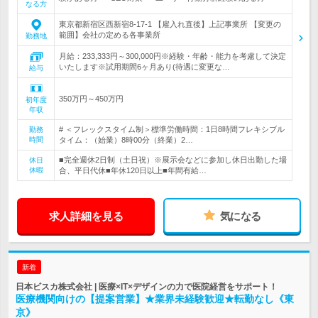
なる方
東京都新宿区西新宿8-17-1 【雇入れ直後】上記事業所 【変更の
範囲】会社の定める各事業所
勤務地
月給：233,333円～300,000円※経験・年齢・能力を考慮して決定
いたします※試用期間6ヶ月あり(待遇に変更な…
給与
350万円～450万円
初年度
年収
# ＜フレックスタイム制＞標準労働時間：1日8時間フレキシブル
勤務
時間
タイム：（始業）8時00分（終業）2…
■完全週休2日制（土日祝）※展示会などに参加し休日出勤した場
休日
休暇
合、平日代休■年休120日以上■年間有給…
求人詳細を見る
気になる
新着
日本ビスカ株式会社 | 医療×IT×デザインの力で医院経営をサポート！
医療機関向けの【提案営業】★業界未経験歓迎★転勤なし《東
京》