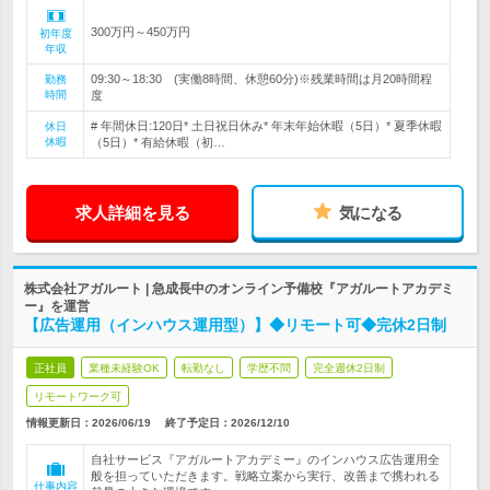
300万円～450万円
初年度
年収
09:30～18:30 (実働8時間、休憩60分)※残業時間は月20時間程
勤務
時間
度
# 年間休日:120日* 土日祝日休み* 年末年始休暇（5日）* 夏季休暇
休日
休暇
（5日）* 有給休暇（初…
求人詳細を見る
気になる
株式会社アガルート | 急成長中のオンライン予備校『アガルートアカデミ
ー』を運営
【広告運用（インハウス運用型）】◆リモート可◆完休2日制
正社員
業種未経験OK
転勤なし
学歴不問
完全週休2日制
リモートワーク可
情報更新日：2026/06/19
終了予定日：
2026/12/10
自社サービス『アガルートアカデミー』のインハウス広告運用全
般を担っていただきます。戦略立案から実行、改善まで携われる
仕事内容