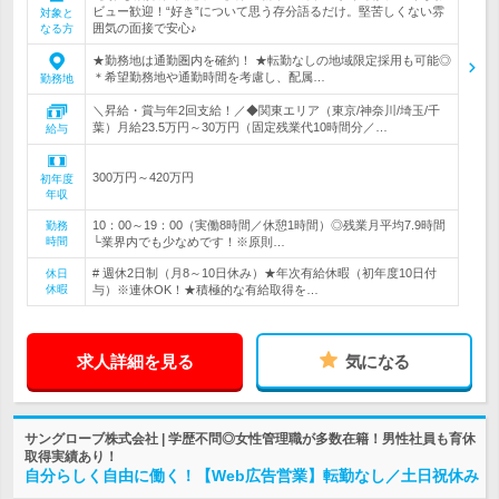
ビュー歓迎！“好き”について思う存分語るだけ。堅苦しくない雰
対象と
囲気の面接で安心♪
なる方
★勤務地は通勤圏内を確約！ ★転勤なしの地域限定採用も可能◎
＊希望勤務地や通勤時間を考慮し、配属…
勤務地
＼昇給・賞与年2回支給！／◆関東エリア（東京/神奈川/埼玉/千
葉）月給23.5万円～30万円（固定残業代10時間分／…
給与
300万円～420万円
初年度
年収
10：00～19：00（実働8時間／休憩1時間）◎残業月平均7.9時間
勤務
時間
└業界内でも少なめです！※原則…
# 週休2日制（月8～10日休み）★年次有給休暇（初年度10日付
休日
休暇
与）※連休OK！★積極的な有給取得を…
求人詳細を見る
気になる
サングローブ株式会社 | 学歴不問◎女性管理職が多数在籍！男性社員も育休
取得実績あり！
自分らしく自由に働く！【Web広告営業】転勤なし／土日祝休み