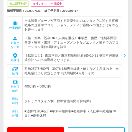
第二新卒歓迎
女性のおしごと掲載中
情報更新日：2026/07/31
終了予定日：
2026/09/17
吉本興業グループが所有する音楽中心のエンタメIPに関する宣伝
戦略の企画やプロモーション、メディア露出への働きかけを等を
仕事内容
お任せします
《第二新卒・既卒OK！人柄を重視》◆学歴・職歴・性別不問◎
音楽・映画・書籍・アミューズメントなどエンタメ業界でのプロ
対象と
モーション業務経験者を歓迎
なる方
【転勤なし】 東京本部／東京都新宿区新宿5-18-21 ※吉本興業株
式会社への出向勤務となります。
勤務地
月給26万5,600円～30万6,180円※経験・能力などを考慮の上、当
社規定により決定します※試用期間4ヵ月（その…
給与
400万円～500万円
初年度
年収
勤務
フレックスタイム制（標準労働時間1日8時間）
時間
■週休2日制■祝日■年末年始休暇■有給休暇（入社半年経過後10
休日
休暇
日）■慶弔休暇