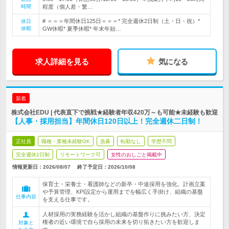
時間
程度（個人差・繁…
# ＝＝＝年間休日125日＝＝＝* 完全週休2日制（土・日・祝）*
休日
休暇
GW休暇* 夏季休暇* 年末年始…
求人詳細を見る
気になる
新着
株式会社EDU | 代表直下で挑戦★経験者年収420万～も可能★未経験も歓迎
【人事・採用担当】年間休日120日以上！完全週休二日制！
正社員
職種・業種未経験OK
急募
転勤なし
学歴不問
完全週休2日制
リモートワーク可
女性のおしごと掲載中
情報更新日：2026/08/07
終了予定日：
2026/10/08
保育士・栄養士・看護師などの新卒・中途採用を強化。計画立案
や予算管理、KPI設定から運用までを幅広く手掛け、組織の基盤
仕事内容
を支える仕事です。
人材採用の実務経験を活かし組織の基盤作りに挑みたい方、決定
権者の近い環境で自ら採用の未来を切り拓きたい方を歓迎しま
対象と