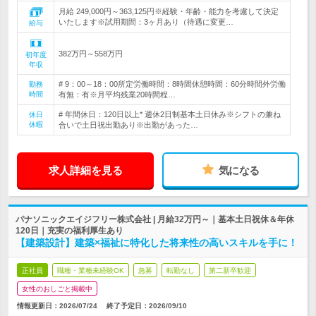
月給 249,000円～363,125円※経験・年齢・能力を考慮して決定
いたします※試用期間：3ヶ月あり（待遇に変更…
給与
382万円～558万円
初年度
年収
# 9：00～18：00所定労働時間：8時間休憩時間：60分時間外労働
勤務
時間
有無：有※月平均残業20時間程…
# 年間休日：120日以上* 週休2日制基本土日休み※シフトの兼ね
休日
休暇
合いで土日祝出勤あり※出勤があった…
求人詳細を見る
気になる
パナソニックエイジフリー株式会社 | 月給32万円～｜基本土日祝休＆年休
120日｜充実の福利厚生あり
【建築設計】建築×福祉に特化した将来性の高いスキルを手に！
正社員
職種・業種未経験OK
急募
転勤なし
第二新卒歓迎
女性のおしごと掲載中
情報更新日：2026/07/24
終了予定日：
2026/09/10