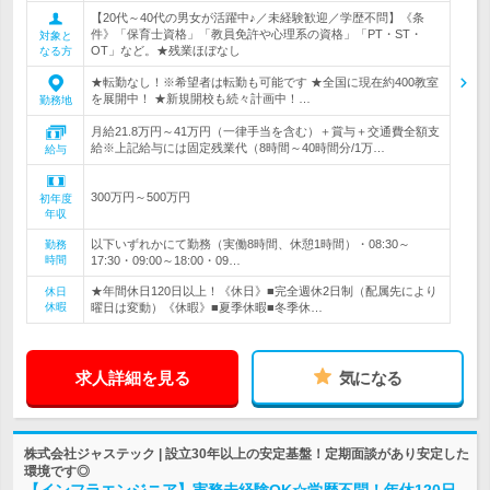
【20代～40代の男女が活躍中♪／未経験歓迎／学歴不問】《条
件》「保育士資格」「教員免許や心理系の資格」「PT・ST・
対象と
OT」など。★残業ほぼなし
なる方
★転勤なし！※希望者は転勤も可能です ★全国に現在約400教室
を展開中！ ★新規開校も続々計画中！…
勤務地
月給21.8万円～41万円（一律手当を含む）＋賞与＋交通費全額支
給※上記給与には固定残業代（8時間～40時間分/1万…
給与
300万円～500万円
初年度
年収
以下いずれかにて勤務（実働8時間、休憩1時間）・08:30～
勤務
時間
17:30・09:00～18:00・09…
★年間休日120日以上！《休日》■完全週休2日制（配属先により
休日
休暇
曜日は変動）《休暇》■夏季休暇■冬季休…
求人詳細を見る
気になる
株式会社ジャステック | 設立30年以上の安定基盤！定期面談があり安定した
環境です◎