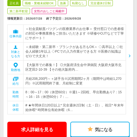
正社員
職種・業種未経験OK
急募
転勤なし
完全週休2日制
第二新卒歓迎
女性のおしごと掲載中
情報更新日：2026/07/28
終了予定日：
2026/09/28
＜社会貢献度バツグンの医療業界のお仕事＞ 受付窓口での患者様
の対応や事務業務をご担当いただきます ※研修やOJTなどで丁寧
仕事内容
にサポート！
＜未経験・第二新卒・ブランクがある方もOK＞ ◇高卒以上 ◇社
会人経験1年以上 ◇PCでの入力作業ができる方 ※医療の知識は
対象と
ゼロで大丈夫！
なる方
【大阪市での募集！】 ◎大阪府済生会中津病院 大阪府大阪市北
区芝田2-10-39 【その他大阪府内…
勤務地
月給208,200円～＋諸手当※試用期間2ヶ月（期間中は時給1,270
円）※試用期間終了後、月給制に変更
給与
8：00～17：00（休憩60分）※週1～2回程、早出勤務あり7：15
勤務
時間
～16：15（休憩60分）7：…
# ★年間休日120日以上* 完全週休2日制（土・日）、祝日* 年末年
休日
休暇
始休暇* 時間単位有給休暇（6…
求人詳細を見る
気になる