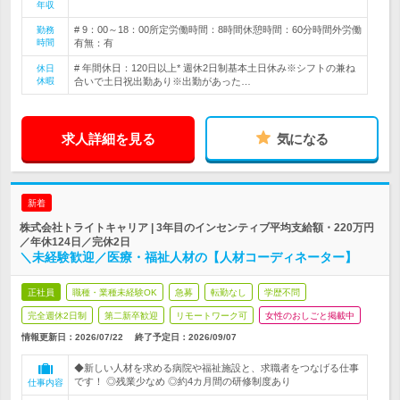
年収
# 9：00～18：00所定労働時間：8時間休憩時間：60分時間外労働
勤務
時間
有無：有
# 年間休日：120日以上* 週休2日制基本土日休み※シフトの兼ね
休日
休暇
合いで土日祝出勤あり※出勤があった…
求人詳細を見る
気になる
新着
株式会社トライトキャリア | 3年目のインセンティブ平均支給額・220万円
／年休124日／完休2日
＼未経験歓迎／医療・福祉人材の【人材コーディネーター】
正社員
職種・業種未経験OK
急募
転勤なし
学歴不問
完全週休2日制
第二新卒歓迎
リモートワーク可
女性のおしごと掲載中
情報更新日：2026/07/22
終了予定日：
2026/09/07
◆新しい人材を求める病院や福祉施設と、求職者をつなげる仕事
です！ ◎残業少なめ ◎約4カ月間の研修制度あり
仕事内容