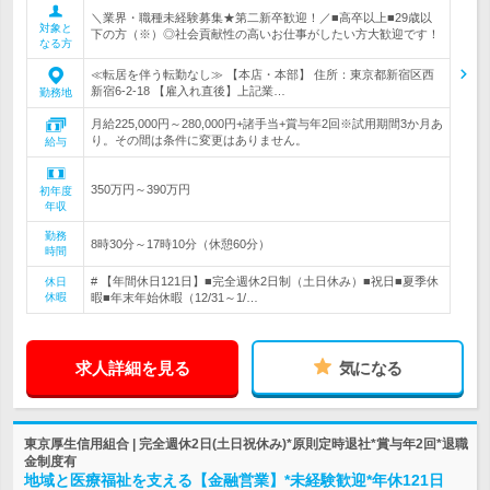
＼業界・職種未経験募集★第二新卒歓迎！／■高卒以上■29歳以
対象と
下の方（※）◎社会貢献性の高いお仕事がしたい方大歓迎です！
なる方
≪転居を伴う転勤なし≫ 【本店・本部】 住所：東京都新宿区西
新宿6-2-18 【雇入れ直後】上記業…
勤務地
月給225,000円～280,000円+諸手当+賞与年2回※試用期間3か月あ
り。その間は条件に変更はありません。
給与
350万円～390万円
初年度
年収
勤務
8時30分～17時10分（休憩60分）
時間
# 【年間休日121日】■完全週休2日制（土日休み）■祝日■夏季休
休日
休暇
暇■年末年始休暇（12/31～1/…
求人詳細を見る
気になる
東京厚生信用組合 | 完全週休2日(土日祝休み)*原則定時退社*賞与年2回*退職
金制度有
地域と医療福祉を支える【金融営業】*未経験歓迎*年休121日