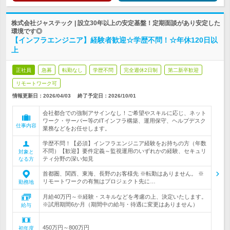
株式会社ジャステック | 設立30年以上の安定基盤！定期面談があり安定した
環境です◎
【インフラエンジニア】経験者歓迎☆学歴不問！☆年休120日以
上
正社員
急募
転勤なし
学歴不問
完全週休2日制
第二新卒歓迎
リモートワーク可
情報更新日：2026/04/03
終了予定日：
2026/10/01
会社都合での強制アサインなし！ご希望やスキルに応じ、ネット
ワーク・サーバー等のITインフラ構築、運用保守、ヘルプデスク
仕事内容
業務などをお任せします。
学歴不問！【必須】インフラエンジニア経験をお持ちの方（年数
不問）【歓迎】要件定義～監視運用のいずれかの経験、セキュリ
対象と
ティ分野の深い知見
なる方
首都圏、関西、東海、長野のお客様先 ※転勤はありません。 ※
リモートワークの有無はプロジェクト先に…
勤務地
月給40万円～※経験・スキルなどを考慮の上、決定いたします。
※試用期間6か月（期間中の給与・待遇に変更はありません）
給与
450万円～800万円
初年度