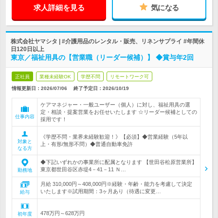
求人詳細を見る
気になる
株式会社ヤマシタ | #介護用品のレンタル・販売、リネンサプライ #年間休
日120日以上
東京／福祉用具の【営業職（リーダー候補）】 ◆賞与年2回
正社員
業種未経験OK
学歴不問
リモートワーク可
情報更新日：2026/07/06
終了予定日：
2026/10/19
ケアマネジャー・一般ユーザー（個人）に対し、福祉用具の選
定・相談・提案営業をお任せいたします ☆リーダー候補としての
仕事内容
採用です！
《学歴不問・業界未経験歓迎！》【必須】◆営業経験（5年以
対象と
上・有形/無形不問）◆普通自動車免許
なる方
◆下記いずれかの事業所に配属となります 【世田谷松原営業所】
東京都世田谷区赤堤4－41－11 Ｎ…
勤務地
月給 310,000円～408,000円※経験・年齢・能力を考慮して決定
いたします※試用期間：3ヶ月あり（待遇に変更…
給与
478万円～628万円
初年度