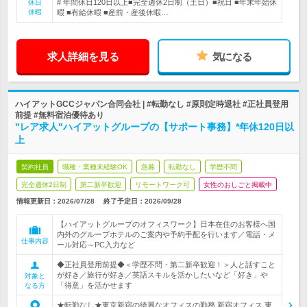
# 年間休日120日以上■完全週休2日制（土日）■祝日 ■年末年始休
休日
休暇
暇 ■有給休暇 ■産前・産後休暇…
求人詳細を見る
気になる
ハイアットGCCジャパン合同会社 | #転勤なし #原則定時退社 #正社員登用
前提 #無料宿泊優待あり
"レア求人"ハイアットグループの【サポート事務】*年休120日以
上
契約社員
職種・業種未経験OK
急募
転勤なし
学歴不問
完全週休2日制
第二新卒歓迎
リモートワーク可
女性のおしごと掲載中
情報更新日：2026/07/28
終了予定日：
2026/09/28
【ハイアットグループのオフィスワーク】日本在住のお客様へ国
内外のグループホテルのご案内や予約手配を行います／電話・メ
仕事内容
ール対応～PC入力など
◆正社員登用前提◆＜学歴不問・第二新卒歓迎！＞人と話すこと
が好き／旅行が好き／英語スキルを活かしたいなど「好き」や
対象と
「得意」を活かせます
なる方
★転勤なし★東京新宿の綺麗なオフィスの勤務 新宿オフィス 東