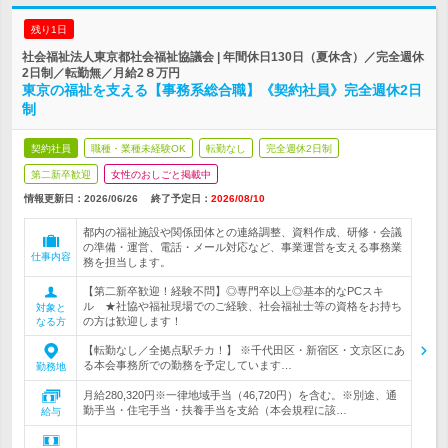
残り1日
社会福祉法人東京都社会福祉協議会 | 年間休日130日（夏休含）／完全週休
2日制／転勤無／月給2８万円
東京の福祉を支える【事務系総合職】《契約社員》完全週休2日
制
契約社員
職種・業種未経験OK
転勤なし
完全週休2日制
第二新卒歓迎
女性のおしごと掲載中
情報更新日：2026/06/26
終了予定日：
2026/08/10
都内の福祉施設や関係団体との連絡調整、資料作成、研修・会議
の準備・運営、電話・メール対応など、事業運営を支える事務業
仕事内容
務を担当します。
【第二新卒歓迎！経験不問】◎専門卒以上◎基本的なPCスキ
ル ★社協や福祉現場でのご経験、社会福祉士等の資格をお持ち
対象と
の方は歓迎します！
なる方
【転勤なし／全拠点駅チカ！】 ※千代田区・新宿区・文京区にあ
る本会事務所での勤務を予定しています…
勤務地
月給280,320円※一律地域手当（46,720円）を含む。※別途、通
勤手当・住宅手当・扶養手当を支給（本会規程に該…
給与