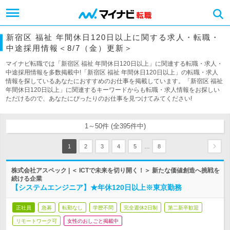
新宿区 福祉 年間休日120日以上に関する求人・転職・
中途採用情報＜8/7（金）更新＞
マイナビ転職では「新宿区 福祉 年間休日120日以上」に関連する転職・求人・
中途採用情報を多数掲載中!「新宿区 福祉 年間休日120日以上」の転職・求人
情報を探しているあなたにおすすめのお仕事を掲載しています。「新宿区 福祉
年間休日120日以上」に関連するキーワードからも転職・求人情報をお探しい
ただけるので、あなたにぴったりのお仕事を見つけてみてください!
1～50件 (全395件中)
…
1
2
3
4
5
8
株式会社アスペック | ＜ ICTで未来を切り開く！＞ 新たな価値創造へ挑戦を
続ける企業
【システムエンジニア】★年休120日以上※東京勤務
正社員
急募
転勤なし
学歴不問
完全週休2日制
第二新卒歓迎
リモートワーク可
女性のおしごと掲載中