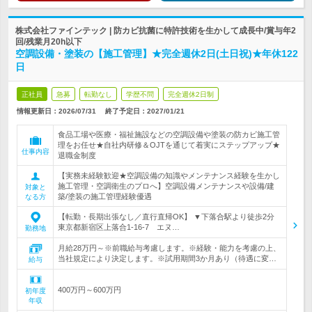
株式会社ファインテック | 防カビ抗菌に特許技術を生かして成長中/賞与年2
回/残業月20h以下
空調設備・塗装の【施工管理】★完全週休2日(土日祝)★年休122
日
正社員
急募
転勤なし
学歴不問
完全週休2日制
情報更新日：2026/07/31
終了予定日：
2027/01/21
食品工場や医療・福祉施設などの空調設備や塗装の防カビ施工管
理をお任せ★自社内研修＆OJTを通じて着実にステップアップ★
仕事内容
退職金制度
【実務未経験歓迎★空調設備の知識やメンテナンス経験を生かし
施工管理・空調衛生のプロへ】空調設備メンテナンスや設備/建
対象と
築/塗装の施工管理経験優遇
なる方
【転勤・長期出張なし／直行直帰OK】 ▼下落合駅より徒歩2分
東京都新宿区上落合1-16-7 エヌ…
勤務地
月給28万円～※前職給与考慮します。※経験・能力を考慮の上、
当社規定により決定します。※試用期間3か月あり（待遇に変…
給与
400万円～600万円
初年度
年収