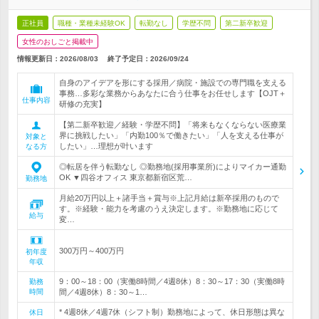
正社員
職種・業種未経験OK
転勤なし
学歴不問
第二新卒歓迎
女性のおしごと掲載中
情報更新日：2026/08/03
終了予定日：
2026/09/24
自身のアイデアを形にする採用／病院・施設での専門職を支える
事務…多彩な業務からあなたに合う仕事をお任せします【OJT＋
仕事内容
研修の充実】
【第二新卒歓迎／経験・学歴不問】「将来もなくならない医療業
界に挑戦したい」「内勤100％で働きたい」「人を支える仕事が
対象と
したい」…理想が叶います
なる方
◎転居を伴う転勤なし ◎勤務地(採用事業所)によりマイカー通勤
OK ▼四谷オフィス 東京都新宿区荒…
勤務地
月給20万円以上＋諸手当＋賞与※上記月給は新卒採用のもので
す。※経験・能力を考慮のうえ決定します。※勤務地に応じて
給与
変…
300万円～400万円
初年度
年収
9：00～18：00（実働8時間／4週8休）8：30～17：30（実働8時
勤務
時間
間／4週8休）8：30～1…
* 4週8休／4週7休（シフト制）勤務地によって、休日形態は異な
休日