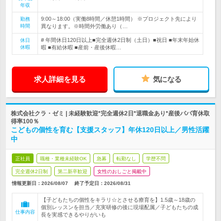
年収
9:00～18:00（実働8時間／休憩1時間） ※プロジェクト先により
勤務
時間
異なります。※時間外労働あり（…
# 年間休日120日以上■完全週休2日制（土日）■祝日 ■年末年始休
休日
休暇
暇 ■有給休暇 ■産前・産後休暇…
求人詳細を見る
気になる
株式会社クラ・ゼミ | 未経験歓迎*完全週休2日*退職金あり*産後パパ育休取
得率100％
こどもの個性を育む【支援スタッフ】年休120日以上／男性活躍
中
正社員
職種・業種未経験OK
急募
転勤なし
学歴不問
完全週休2日制
第二新卒歓迎
女性のおしごと掲載中
情報更新日：2026/08/07
終了予定日：
2026/08/31
【子どもたちの個性をキラリ☆とさせる療育を】1.5歳～18歳の
個別レッスンを担当／充実研修の後に現場配属／子どもたちの成
仕事内容
長を実感できるやりがいも