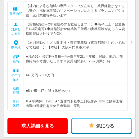
【社内に多彩な領域の専門スタッフが在籍し、業界経験がなくて
も安心】福祉施設等のリノベーションにおけるプランニングや提
仕事内容
案、設計業務等を担います
【実務経験1～2年程度の方も歓迎します！】◆高卒以上／普通免
許(AT限定可) ◆建築設計or建築施工管理の実務経験がある方→資
対象と
格取得は入社後でもOK！
なる方
【原則転勤なし／大阪本社・東京事務所（東京都港区）のいずれ
かで勤務！】 【本社】 大阪府門真市大字…
勤務地
■月給32～43万円+各種手当+賞与年2回※年齢、経験、能力、前
職給与を考慮いたします※試用期間あり（3ヶ月間） 待…
給与
445万円～650万円
初年度
年収
勤務
■8：45～17：45（休憩あり）
時間
# ★年間休日120日★* 週休2日(基本土日祝休み)※年に数回土曜
休日
休暇
出勤の可能性有※休日出勤時、原則…
求人詳細を見る
気になる