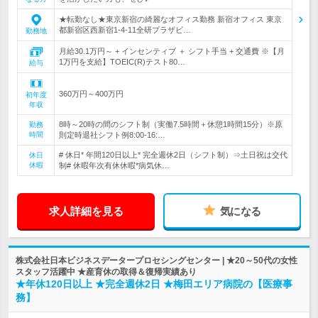
★転勤なし★東京新宿の綺麗なオフィス勤務 新宿オフィス 東京
都新宿区西新宿1-4-11全研プラザビ…
勤務地
月給30.1万円～ + インセンティブ ＋ シフト手当 + 交通費 ※【月
1万円を支給】TOEIC(R)テスト80…
給与
360万円～400万円
初年度
年収
8時～20時の間のシフト制（実働7.5時間＋休憩1時間15分）※原
勤務
時間
則定時退社シフト例8:00-16:…
# 休日* 年間120日以上* 完全週休2日（シフト制）⇒土日祝は交代
休日
休暇
制# 休暇年次有休休暇*病気休…
求人詳細を見る
気になる
株式会社日本ビジネスデータープロセシングセンター | ★20～50代の女性
スタッフ活躍中 ★産育休の取得＆復帰実績あり
★年休120日以上 ★完全週休2日 ★梅田エリア病院の【医療事
務】