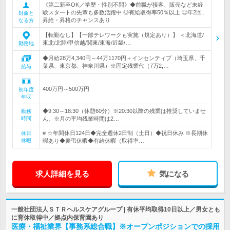
《第二新卒OK／学歴・性別不問》◆前職が接客、販売など未経
験スタートの先輩も多数活躍中 ◎有給取得率50％以上 ◎年2回、
対象と
昇給・昇格のチャンスあり
なる方
【転勤なし】【一部テレワークも実施（規定あり）】 ＜北海道/
東北/北陸/甲信越/関東/東海/近畿/…
勤務地
◆月給28万4,340円～44万1170円＋インセンティブ（埼玉県、千
葉県、東京都、神奈川県）※固定残業代（7万2,…
給与
400万円～500万円
初年度
年収
◆9:30～18:30（休憩60分）※20:30以降の残業は推奨していませ
勤務
時間
ん。※月の平均残業時間は2…
# ☆年間休日124日◆完全週休2日制（土日）◆祝日休み ※長期休
休日
休暇
暇あり◆慶弔休暇◆有給休暇（取得率…
求人詳細を見る
気になる
一般社団法人ＳＴＲヘルスケアグループ | 有休平均取得10日以上／男女とも
に育休取得中／拠点内保育園あり
医療・福祉業界【事務系総合職】※オープンポジションでの採用