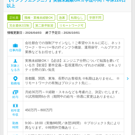
【インフラエンジニア】実務未経験OK☆学歴不問！年休120日
以上
正社員
職種・業種未経験OK
急募
転勤なし
学歴不問
完全週休2日制
第二新卒歓迎
リモートワーク可
情報更新日：2026/04/03
終了予定日：
2026/10/01
会社都合での強制アサインなし！ご希望やスキルに応じ、ネット
ワーク・サーバー等のITインフラ構築、運用保守、ヘルプデスク
仕事内容
業務などをお任せします。
実務未経験OK！【必須】エンジニア分野について知識を磨いて
いる方【歓迎】要件定義～監視運用のいずれかの経験、セキュリ
対象と
ティ分野の深い知見
なる方
首都圏、関西、東海、長野のお客様先 ※転勤はありません。 ※
リモートワークの有無はプロジェクト先に…
勤務地
月給30万円～※経験・スキルなどを考慮の上、決定いたします。
※試用期間6か月（期間中の給与・待遇に変更はありません）
給与
450万円～800万円
初年度
年収
9:00～18:00（実働8時間／休憩1時間） ※プロジェクト先により
勤務
時間
異なります。※時間外労働あり（…