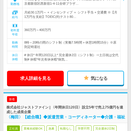
京都新宿区西新宿1-4-11全研プラザ…
勤務地
月給30.1万円～ + インセンティブ ＋ シフト手当 + 交通費 ※【月
1万円を支給】TOEIC(R)テスト80…
給与
360万円～400万円
初年度
年収
8時～20時の間のシフト制（実働7.5時間＋休憩1時間15分）※原
勤務
時間
則定時退社
# 休日* 年間120日以上* 完全週休2日（シフト制）⇒土日祝は交代
休日
休暇
制# 休暇*年次有休休暇*病気…
求人詳細を見る
気になる
新着
株式会社ジャストファイン | 〈年間休日120日〉設立5年で売上75億円を達
成した成長企業
〈梅田〉【総合職】◆派遣営業・コーディネーター◆介護・福祉
正社員
業種未経験OK
急募
転勤なし
学歴不問
完全週休2日制