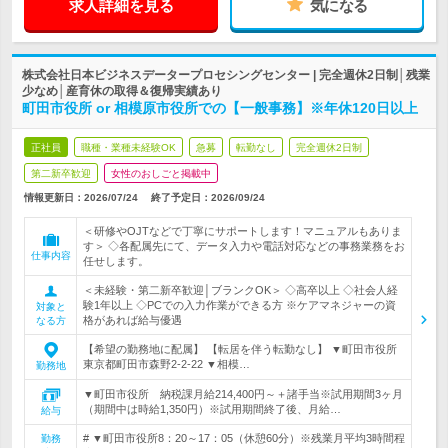
求人詳細を見る
気になる
株式会社日本ビジネスデータープロセシングセンター | 完全週休2日制│残業
少なめ│産育休の取得＆復帰実績あり
町田市役所 or 相模原市役所での【一般事務】※年休120日以上
正社員
職種・業種未経験OK
急募
転勤なし
完全週休2日制
第二新卒歓迎
女性のおしごと掲載中
情報更新日：2026/07/24
終了予定日：
2026/09/24
＜研修やOJTなどで丁寧にサポートします！マニュアルもありま
す＞ ◇各配属先にて、データ入力や電話対応などの事務業務をお
仕事内容
任せします。
＜未経験・第二新卒歓迎│ブランクOK＞ ◇高卒以上 ◇社会人経
験1年以上 ◇PCでの入力作業ができる方 ※ケアマネジャーの資
対象と
格があれば給与優遇
なる方
【希望の勤務地に配属】 【転居を伴う転勤なし】 ▼町田市役所
東京都町田市森野2-2-22 ▼相模…
勤務地
▼町田市役所 納税課月給214,400円～＋諸手当※試用期間3ヶ月
（期間中は時給1,350円）※試用期間終了後、月給…
給与
# ▼町田市役所8：20～17：05（休憩60分）※残業月平均3時間程
勤務