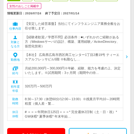
女性のおしごと掲載中
情報更新日：2026/07/24
終了予定日：
2027/01/14
【安定した経営基盤】当社にてインフラエンジニア業務全般をお
任せ致します。
仕事内容
【経験者歓迎／学歴不問】必須条件：■いずれかのご経験がある
方（Windowsサーバの設計、構築、運用経験／ActiveDirectory、
対象と
仮想化技術）
なる方
【本社】 広島県広島市西区商工センター1丁目2番19号 ティーエ
スアルフレッサビル5階 ※転勤なし…
勤務地
月給200,000円～300,000円※年齢、経験、能力を考慮の上、決定
いたします。※試用期間：3ヶ月間（期間中の待…
給与
320万円～500万円
初年度
年収
8:30～17:30（休憩60分/12:00～13:00）※残業月平均10～20時間
勤務
時間
程度（個人差・繁…
# ＝＝＝年間休日125日＝＝＝* 完全週休2日制（土・日・祝）*
休日
休暇
GW休暇* 夏季休暇* 年末年始…