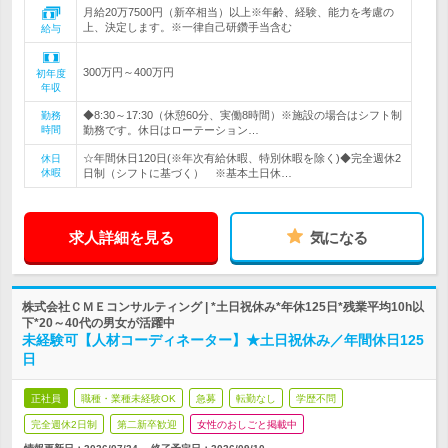
月給20万7500円（新卒相当）以上※年齢、経験、能力を考慮の
上、決定します。※一律自己研鑽手当含む
給与
300万円～400万円
初年度
年収
◆8:30～17:30（休憩60分、実働8時間）※施設の場合はシフト制
勤務
時間
勤務です。休日はローテーション…
☆年間休日120日(※年次有給休暇、特別休暇を除く)◆完全週休2
休日
休暇
日制（シフトに基づく） ※基本土日休…
求人詳細を見る
気になる
株式会社ＣＭＥコンサルティング | *土日祝休み*年休125日*残業平均10h以
下*20～40代の男女が活躍中
未経験可【人材コーディネーター】★土日祝休み／年間休日125
日
正社員
職種・業種未経験OK
急募
転勤なし
学歴不問
完全週休2日制
第二新卒歓迎
女性のおしごと掲載中