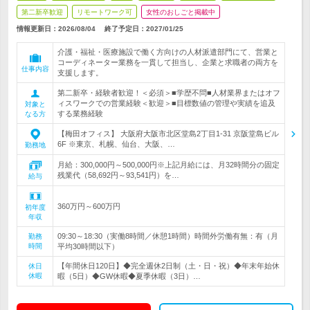
第二新卒歓迎
リモートワーク可
女性のおしごと掲載中
情報更新日：2026/08/04
終了予定日：
2027/01/25
介護・福祉・医療施設で働く方向けの人材派遣部門にて、営業と
コーディネーター業務を一貫して担当し、企業と求職者の両方を
仕事内容
支援します。
第二新卒・経験者歓迎！＜必須＞■学歴不問■人材業界またはオフ
ィスワークでの営業経験＜歓迎＞■目標数値の管理や実績を追及
対象と
する業務経験
なる方
【梅田オフィス】 大阪府大阪市北区堂島2丁目1-31 京阪堂島ビル
6F ※東京、札幌、仙台、大阪、…
勤務地
月給：300,000円～500,000円※上記月給には、月32時間分の固定
残業代（58,692円～93,541円）を…
給与
360万円～600万円
初年度
年収
09:30～18:30（実働8時間／休憩1時間）時間外労働有無：有（月
勤務
時間
平均30時間以下）
【年間休日120日】◆完全週休2日制（土・日・祝）◆年末年始休
休日
休暇
暇（5日）◆GW休暇◆夏季休暇（3日）…