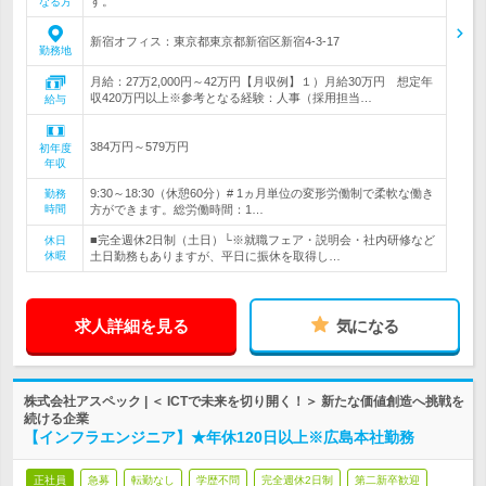
す。
なる方
新宿オフィス：東京都東京都新宿区新宿4-3-17
勤務地
月給：27万2,000円～42万円【月収例】１）月給30万円 想定年
収420万円以上※参考となる経験：人事（採用担当…
給与
384万円～579万円
初年度
年収
9:30～18:30（休憩60分）# 1ヵ月単位の変形労働制で柔軟な働き
勤務
時間
方ができます。総労働時間：1…
■完全週休2日制（土日）└※就職フェア・説明会・社内研修など
休日
休暇
土日勤務もありますが、平日に振休を取得し…
求人詳細を見る
気になる
株式会社アスペック | ＜ ICTで未来を切り開く！＞ 新たな価値創造へ挑戦を
続ける企業
【インフラエンジニア】★年休120日以上※広島本社勤務
正社員
急募
転勤なし
学歴不問
完全週休2日制
第二新卒歓迎