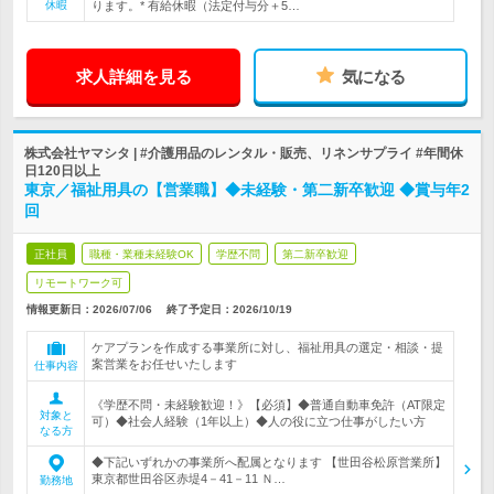
休暇
ります。* 有給休暇（法定付与分＋5…
求人詳細を見る
気になる
株式会社ヤマシタ | #介護用品のレンタル・販売、リネンサプライ #年間休
日120日以上
東京／福祉用具の【営業職】◆未経験・第二新卒歓迎 ◆賞与年2
回
正社員
職種・業種未経験OK
学歴不問
第二新卒歓迎
リモートワーク可
情報更新日：2026/07/06
終了予定日：
2026/10/19
ケアプランを作成する事業所に対し、福祉用具の選定・相談・提
案営業をお任せいたします
仕事内容
《学歴不問・未経験歓迎！》【必須】◆普通自動車免許（AT限定
対象と
可）◆社会人経験（1年以上）◆人の役に立つ仕事がしたい方
なる方
◆下記いずれかの事業所へ配属となります 【世田谷松原営業所】
東京都世田谷区赤堤4－41－11 Ｎ…
勤務地