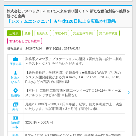
株式会社アスペック | ＜ ICTで未来を切り開く！＞ 新たな価値創造へ挑戦を
続ける企業
【システムエンジニア】★年休120日以上※広島本社勤務
正社員
急募
転勤なし
学歴不問
完全週休2日制
第二新卒歓迎
女性のおしごと掲載中
情報更新日：2026/07/24
終了予定日：
2027/01/14
業務系／Web系アプリケーションの開発（要件定義～設計～製造
～テスト～など）を担当いただきます。
仕事内容
【経験者歓迎／学歴不問】必須条件：■業務系やWebアプリ系の
システム開発経験がある方 ■Java、C#、VB.net、C/C++、PHP、
対象と
Rubyなどの言語での開発経験
なる方
【本社】 広島県広島市西区商工センター1丁目2番19号 ティーエ
スアルフレッサビル5階 ※転勤なし…
勤務地
月給200,000円～300,000円※年齢、経験、能力を考慮の上、決定
いたします。※試用期間：3ヶ月間（期間中の待…
給与
320万円～500万円
初年度
年収
8:30～17:30（休憩60分/12:00～13:00）※残業月平均10～20時間
勤務