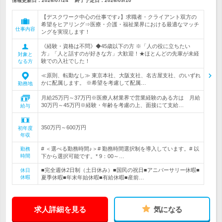
情報更新日：2026/07/24
終了予定日：
2026/09/10
【デスクワーク中心の仕事です♪】求職者・クライアント双方の
希望をヒアリング⇒医療・介護・福祉業界における最適なマッチ
仕事内容
ングを実現します！
《経験・資格は不問》◆45歳以下の方 ※「人の役に立ちたい
方」「人と話すのが好きな方」大歓迎！★ほとんどの先輩が未経
対象と
験での入社でした！
なる方
≪原則、転勤なし≫ 東京本社、大阪支社、名古屋支社、のいずれ
かに配属します。 ※希望を考慮して配属…
勤務地
月給25万円～37万円※医療人材業界で営業経験のある方は 月給
30万円～45万円※経験・年齢を考慮の上、面接にて支給…
給与
350万円～600万円
初年度
年収
# ＜選べる勤務時間♪＞# 勤務時間選択制を導入しています。# 以
勤務
時間
下から選択可能です。* 9：00～…
■完全週休2日制（土日休み）■国民の祝日■アニバーサリー休暇■
休日
休暇
夏季休暇■年末年始休暇■有給休暇■産前…
求人詳細を見る
気になる