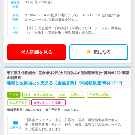
330万円～350万円
初年度
年収
9：00～17：45※配属部署によって8：45～17：30（詳細は本会
勤務
時間
ホームページに掲載の募集要項を…
【休日】完全週休二日制祝日（部署によりローテーション勤務あ
休日
休暇
り）【休暇】◇有給休暇（年間20日）※入職…
求人詳細を見る
気になる
東京厚生信用組合 | 完全週休2日(土日祝休み)*原則定時退社*賞与年2回*退職
金制度有
地域と医療福祉を支える【金融営業】*未経験歓迎*年休121日
正社員
職種・業種未経験OK
急募
転勤なし
完全週休2日制
第二新卒歓迎
女性のおしごと掲載中
情報更新日：2026/07/21
終了予定日：
2027/01/11
【既存クライアント中心！】医療・福祉・環境衛生事業の個人・
中小規模事業者へ向けた、預金・融資・為替などの金融サービス
仕事内容
のご提案をお任せします！