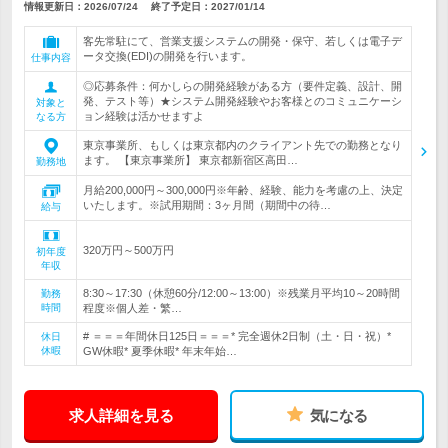
情報更新日：2026/07/24
終了予定日：
2027/01/14
客先常駐にて、営業支援システムの開発・保守、若しくは電子デ
ータ交換(EDI)の開発を行います。
仕事内容
◎応募条件：何かしらの開発経験がある方（要件定義、設計、開
発、テスト等）★システム開発経験やお客様とのコミュニケーシ
対象と
ョン経験は活かせますよ
なる方
東京事業所、もしくは東京都内のクライアント先での勤務となり
ます。 【東京事業所】 東京都新宿区高田…
勤務地
月給200,000円～300,000円※年齢、経験、能力を考慮の上、決定
いたします。※試用期間：3ヶ月間（期間中の待…
給与
320万円～500万円
初年度
年収
8:30～17:30（休憩60分/12:00～13:00）※残業月平均10～20時間
勤務
時間
程度※個人差・繁…
# ＝＝＝年間休日125日＝＝＝* 完全週休2日制（土・日・祝）*
休日
休暇
GW休暇* 夏季休暇* 年末年始…
求人詳細を見る
気になる