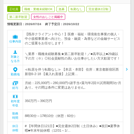
正社員
職種・業種未経験OK
急募
転勤なし
完全週休2日制
第二新卒歓迎
女性のおしごと掲載中
情報更新日：2026/07/24
終了予定日：
2026/10/22
【既存クライアント中心！】医療・福祉・環境衛生事業の個人・
中小規模事業者へ向けた、預金・融資・為替などの金融サービス
仕事内容
のご提案をお任せします！
＼業界・職種未経験募集★第二新卒歓迎！／■高卒以上■29歳以
対象と
下の方（※）◎社会貢献性の高いお仕事がしたい方大歓迎です！
なる方
≪転居を伴う転勤なし≫ 【本店・本部】 住所：東京都新宿区西
新宿6-2-18 【雇入れ直後】上記業…
勤務地
月給：225,000円～280,000円+諸手当+賞与年2回※試用期間3か月
あり。その間は条件に変更はありません。
給与
350万円～390万円
初年度
年収
勤務
8時30分～17時10分（休憩：60分）
時間
# 【年間休日121日】■完全週休2日制（土日休み）■祝日■夏季休
休日
休暇
暇■年末年始休暇（12/31～1/…