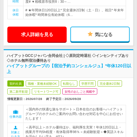
時間
度# ▼相模原市役所8：30～…
# ★年間休日120日以上* 完全週休2日制（土・日）、祝日* 年末年
休日
休暇
始休暇* 時間単位有給休暇（6…
求人詳細を見る
気になる
ハイアットGCCジャパン合同会社 | ◇原則定時退社 ◇インセンティブあり
◇ホテル無料宿泊優待あり
ハイアットグループの【宿泊予約コンシェルジュ】*年休120日以
上
契約社員
職種・業種未経験OK
転勤なし
学歴不問
完全週休2日制
第二新卒歓迎
リモートワーク可
女性のおしごと掲載中
情報更新日：2026/07/28
終了予定日：
2026/09/28
＜国内外の快適な旅をサポート＞日本在住のお客様へハイアット
グループのホテルのご案内やお問い合わせ対応を中心にお任せい
仕事内容
たします！
＜高卒以上＞ホテル優待ほか、福利厚生充実！年休120日以上・
残業月平均5h程度・有休取得率98％＜未経験歓迎＞◆英語スキル
対象と
を活かしたい方も、ぜひ♪
なる方