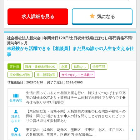
求人詳細を見る
気になる
社会福祉法人新栄会 | 年間休日120日/土日祝休/残業ほぼなし/専門資格不問/
賞与年5ヶ月
未経験から活躍できる【相談員】まだ見ぬ誰かの人生を支える仕
事
正社員
職種・業種未経験OK
急募
転勤なし
学歴不問
完全週休2日制
第二新卒歓迎
女性のおしごと掲載中
情報更新日：2026/06/30
終了予定日：
2026/09/03
生活に困っている方の相談支援を行い、解決までつなげます◎充
実の研修＆OJTあり＋業務はチーム体制で未経験でも安心です◆
仕事内容
有休も取りやすい職場◎
【未経験歓迎・資格不問】人柄重視の採用◎社会問題や福祉への
興味・関心が活かせます◆人の話を聞くことが好きな方にピッタ
対象と
リ◇資格取得支援制度あり
なる方
東京都内（板橋区、葛飾区、墨田区、江東区、北区、江戸川区）
の各種施設、事業所、区役所内 ※配属先は…
勤務地