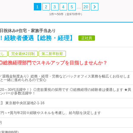
…
1
2
3
4
5
20
1件〜50件（全970件中）
土日祝休み#住宅・家族手当あり
！経験者優遇【総務・経理】
正社員
なし
完全週休2日制
第二新卒歓迎
社◎総務経理部門でスキルアップを目指しませんか？
／退職金制度あり》総務・経理・労務などバックオフィス業務を幅広くお任せしま
と一緒に進められるので安心
20～30代活躍中！》◎意欲重視の採用です ◎総務経理の経験者は優遇します ★異
ンバーが多数活躍中！
】 東京都中央区築地2-1-16
万円～+賞与年2回※経験やスキルを考慮し、給与額を決定します
円
 （実働8時間）