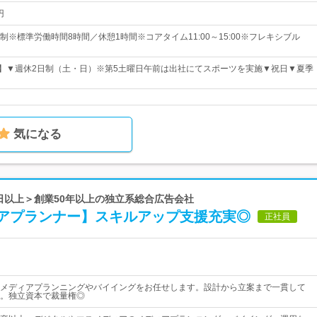
円
※標準労働時間8時間／休憩1時間※コアタイム11:00～15:00※フレキシブル
日】▼週休2日制（土・日）※第5土曜日午前は出社にてスポーツを実施▼祝日▼夏季
気になる
0日以上＞創業50年以上の独立系総合広告会社
アプランナー】スキルアップ支援充実◎
正社員
メディアプランニングやバイイングをお任せします。設計から立案まで一貫して
。独立資本で裁量権◎