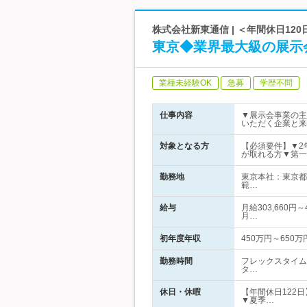
株式会社新東通信 | ＜年間休日12
東京◆業界最大級の展示
業種未経験OK
急募
学歴不問
仕事内容
▼展示会事業の主
いただく企業と来
対象となる方
【必須要件】▼2
が取れる方▼第一
勤務地
東京本社：東京都
範…
給与
月給303,660円
月…
初年度年収
450万円～650万
勤務時間
フレックスタイム制
タ…
休日・休暇
【年間休日122
▼夏季…