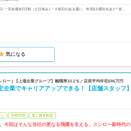
0日》* 完全週休2日制（土日休み）* ※祝日のある週に、年3回土曜出社あり* 祝…
気になる
ロー | 【上場企業グループ】離職率10.2％／店長平均年収696万円
安定企業でキャリアアップできる！【店舗スタッフ
なし
学歴不問
第二新卒歓迎
。今回はそんな当社の更なる飛躍を支える、スシロー新時代の