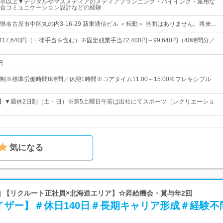
卒以上▼デジタルやマスメディアのメディアプランニング・バイイング・運用な
合コミュニケーション設計などの経験
名古屋市中区丸の内3-16-29 新東通信ビル ＜転勤＞ 当面はありません。将来…
～417,640円（一律手当を含む）※固定残業手当72,400円～99,640円（40時間分／
円
※標準労働時間8時間／休憩1時間※コアタイム11:00～15:00※フレキシブル
日】▼週休2日制（土・日）※第5土曜日午前は出社にてスポーツ（レクリエーショ
気になる
| 【リクルート正社員×北海道エリア】☆昇給機会・賞与年2回
イザー】＃休日140日＃長期キャリア形成＃経験不