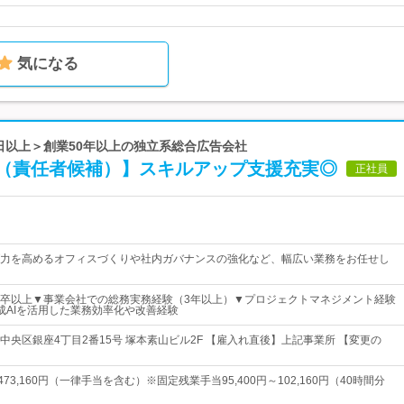
気になる
0日以上＞創業50年以上の独立系総合広告会社
（責任者候補）】スキルアップ支援充実◎
正社員
力を高めるオフィスづくりや社内ガバナンスの強化など、幅広い業務をお任せし
卒以上▼事業会社での総務実務経験（3年以上）▼プロジェクトマネジメント経験
成AIを活用した業務効率化や改善経験
中央区銀座4丁目2番15号 塚本素山ビル2F 【雇入れ直後】上記事業所 【変更の
～473,160円（一律手当を含む）※固定残業手当95,400円～102,160円（40時間分