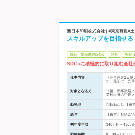
新日本印刷株式会社 | #東京募集#
スキルアップを目指せる
職種・業種未経験OK
急募
転勤
SDGsに積極的に取り組む会
仕事内容
《完全週休2日制
す。最初は、先輩
対象となる方
《第二新卒歓迎／
業種出身の中途メ
勤務地
◎転勤なし 【東京
給与
【東京】月給27
初年度年収
340万円～480万
勤務時間
9：00～18：00