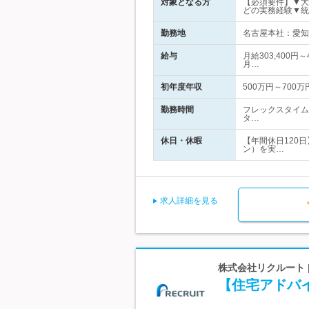
対象となる方
【必須要件】▼大
どの実務経験▼統
勤務地
名古屋本社：愛知県
給与
月給303,400円
月…
初年度年収
500万円～700万
勤務時間
フレックスタイム制
タ…
休日・休暇
【年間休日120
ン）を実…
求人詳細を見る
株式会社リクルート 
【住宅アドバ