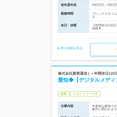
初年度年収
590万円～785万
勤務時間
フレックスタイム制
タ…
休日・休暇
【年間休日120
休暇▼…
求人詳細を見る
株式会社新東通信 | ＜年間休日12
愛知◆【デジタルメディ
急募
リモートワーク可
仕事内容
▼多様な媒体での
案件に関われます