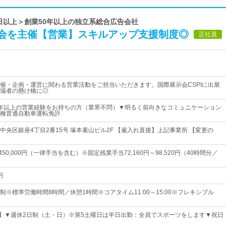
0日以上＞創業50年以上の独立系総合広告会社
会を主催【営業】スキルアップ支援制度◎
正社員
催・企画・運営に関わる営業活動をご担当いただきます。国際展示会CSPIに出展
場者の懸け橋に◎
年以上の営業経験をお持ちの方（業界不問）▼明るく前向きなコミュニケーション
種普通自動車運転免許
中央区銀座4丁目2番15号 塚本素山ビル2F 【雇入れ直後】上記事業所 【変更の
～450,000円（一律手当を含む）※固定残業手当72,160円～98,520円（40時間分／
円
※標準労働時間8時間／休憩1時間※コアタイム11:00～15:00※フレキシブル
日】▼週休2日制（土・日）※第5土曜日は半日出勤：全員でスポーツをします▼祝日