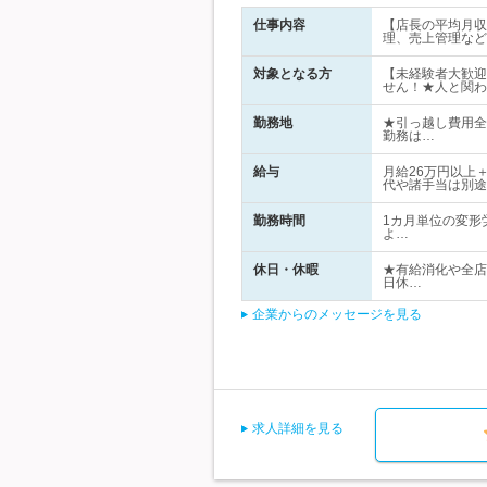
仕事内容
【店長の平均月収
理、売上管理など
対象となる方
【未経験者大歓迎
せん！★人と関わ
勤務地
★引っ越し費用全
勤務は…
給与
月給26万円以上
代や諸手当は別途
勤務時間
1カ月単位の変形
よ…
休日・休暇
★有給消化や全店
日休…
企業からのメッセージを見る
求人詳細を見る