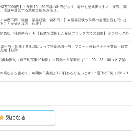
43万9000円】＼年間10～20店舗の出店があり、海外も急速拡大中／ 接客、調
、店舗を運営する業務全般をお任せ。
！学歴不問・職種・業界経験一切不問！】★業界経験や前職の雇用形態も問いま
ることが好きな方、歓迎！
額負担（独身寮有）★ 【任意で選択した希望ブロック内での勤務】 ※ブロック外
＋諸手当※勤務する地域によって別途地域手当、ブロック外勤務手当を支給※残業
支給【転勤…
労働時間制（週平均実働40時間）※店舗の営業時間は11：00～23：00（各店舗に
休業などを含めて、年間休日実績が120日ある方もいます！* 週休2日制（月8～9
気になる