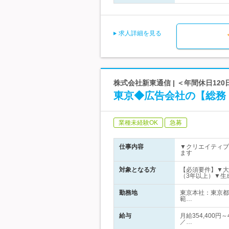
求人詳細を見る
株式会社新東通信 | ＜年間休日12
東京◆広告会社の【総務
業種未経験OK
急募
仕事内容
▼クリエイティブ
ます
対象となる方
【必須要件】▼大
（3年以上）▼生
勤務地
東京本社：東京都
範…
給与
月給354,400円
／…