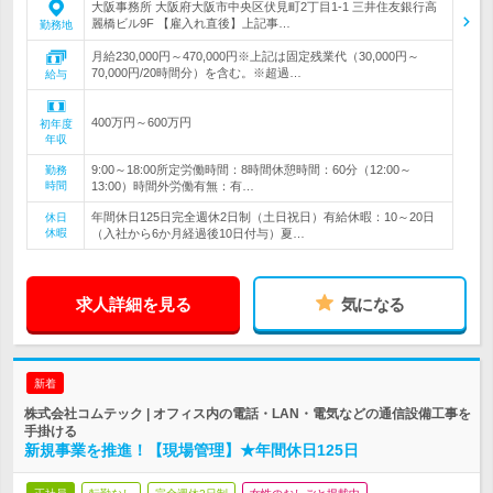
大阪事務所 大阪府大阪市中央区伏見町2丁目1-1 三井住友銀行高
麗橋ビル9F 【雇入れ直後】上記事…
勤務地
月給230,000円～470,000円※上記は固定残業代（30,000円～
70,000円/20時間分）を含む。※超過…
給与
400万円～600万円
初年度
年収
9:00～18:00所定労働時間：8時間休憩時間：60分（12:00～
勤務
時間
13:00）時間外労働有無：有…
年間休日125日完全週休2日制（土日祝日）有給休暇：10～20日
休日
休暇
（入社から6か月経過後10日付与）夏…
求人詳細を見る
気になる
新着
株式会社コムテック | オフィス内の電話・LAN・電気などの通信設備工事を
手掛ける
新規事業を推進！【現場管理】★年間休日125日