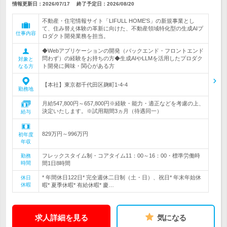
情報更新日：2026/07/17
終了予定日：
2026/08/20
不動産・住宅情報サイト「LIFULL HOME'S」の新規事業とし
て、住み替え体験の革新に向けた、不動産領域特化型の生成AIプ
仕事内容
ロダクト開発業務を担当。
◆Webアプリケーションの開発（バックエンド・フロントエンド
問わず）の経験をお持ちの方◆生成AIやLLMを活用したプロダク
対象と
ト開発に興味・関心がある方
なる方
【本社】東京都千代田区麹町1-4-4
勤務地
月給547,800円～657,800円※経験・能力・適正などを考慮の上、
決定いたします。※試用期間3ヵ月（待遇同一）
給与
829万円～996万円
初年度
年収
フレックスタイム制・コアタイム11：00～16：00・標準労働時
勤務
時間
間1日8時間
* 年間休日122日* 完全週休二日制（土・日）、祝日* 年末年始休
休日
休暇
暇* 夏季休暇* 有給休暇* 慶…
求人詳細を見る
気になる