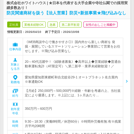
株式会社ホワイトハウス | ★日本を代表する大手企業や寺社仏閣での採用実
績多数あり！
防災関連商材を扱う【法人営業】防災×新規事業★飛び込みなし
正社員
業種未経験OK
急募
第二新卒歓迎
女性のおしごと掲載中
情報更新日：2026/04/10
終了予定日：
2026/10/08
《WEB商談中心で働きやすさ◎》国内外から新しい商材を 発
掘・展開しているスマートソリューション事業部にて営業をお任
仕事内容
せします。※飛び込み営業なし
20～40代活躍中！《経験者募集》◆高卒以上◆営業経験◆普通自
対象と
動車運転免許（AT限定可）＼第二新卒・業界未経験歓迎！／
なる方
愛知県愛知郡東郷町和合北蚊谷29-1 オートプラネット名古屋内
※車通勤OK
勤務地
【月給】250,000円～500,000円※経験・年齢を考慮の上、当社規
定により優遇します。※上記には、1ヶ月あたり…
給与
350万円～600万円
初年度
年収
9:30～18:30（実働8時間／休憩60分）※時間外労働有無:有※残業
勤務
時間
月平均20時間