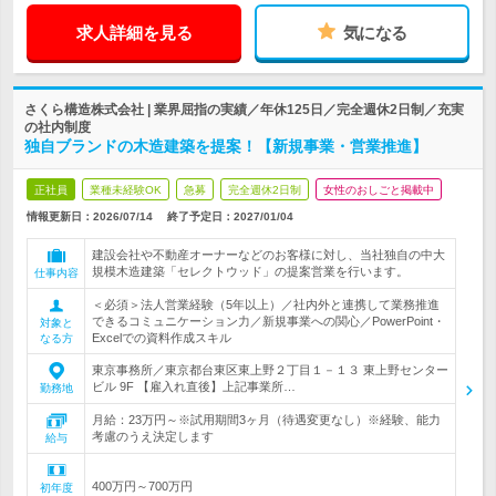
求人詳細を見る
気になる
さくら構造株式会社 | 業界屈指の実績／年休125日／完全週休2日制／充実
の社内制度
独自ブランドの木造建築を提案！【新規事業・営業推進】
正社員
業種未経験OK
急募
完全週休2日制
女性のおしごと掲載中
情報更新日：2026/07/14
終了予定日：
2027/01/04
建設会社や不動産オーナーなどのお客様に対し、当社独自の中大
規模木造建築「セレクトウッド」の提案営業を行います。
仕事内容
＜必須＞法人営業経験（5年以上）／社内外と連携して業務推進
できるコミュニケーション力／新規事業への関心／PowerPoint・
対象と
Excelでの資料作成スキル
なる方
東京事務所／東京都台東区東上野２丁目１－１３ 東上野センター
ビル 9F 【雇入れ直後】上記事業所…
勤務地
月給：23万円～※試用期間3ヶ月（待遇変更なし）※経験、能力
考慮のうえ決定します
給与
400万円～700万円
初年度