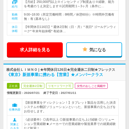
【月給】250,000円以上※インセンティブ制度あり※経験、能力
を考慮のうえ決定します※試用期間:1～3ヶ月（条件に…
給与
9:00~18:00（所定労働時間：8時間／休憩60分）※時間外労働有
勤務
時間
無：有 (基本なし)
【年間休日116日】* 週休2日制（日・月）* 祝日* ゴールデンウィ
休日
休暇
ーク* 年末年始休暇* 有給休…
求人詳細を見る
気になる
株式会社ＬＩＭＮＯ | ★年間休日126日★完全週休二日制★フレックス
《東京》新規事業に携わる【営業】★メンバークラス
正社員
完全週休2日制
リモートワーク可
女性のおしごと掲載中
情報更新日：2026/07/21
終了予定日：
2027/01/11
【新規事業をディレクション！】タブレット製品を活用した決済
システムや翻訳ソリューションといった、新規事業の立ち上げを
仕事内容
お任せします。
《必須要件》◎高卒以上 ◎新規事業の立ち上げ経験 ◎ソリュー
ション営業経験★メーカーでの営業経験や製造業界での就業経験
対象と
など歓迎！
なる方