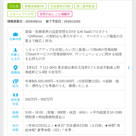
正社員
業種未経験OK
完全週休2日制
第二新卒歓迎
リモートワーク可
女性のおしごと掲載中
情報更新日：2026/06/12
終了予定日：
2026/12/03
製薬・医療業界の品質管理をDXするAI SaaSプロダクト
「QMSmart」の契約から導入サポート、マーケティング施策の立
仕事内容
案まで幅広く担当。
＼キャリアアップを目指したい方に最適♪／◎BtoBの営業経験
◎SaaSサービスの営業経験/DX、ITソリューションに関する知識
対象と
をお持ちの方
なる方
【本社】 〒111-0041 東京都台東区元浅草3-7-1 住友不動産上野
御徒町ビル4階 ※在宅可…
勤務地
年俸制5,500,000円～8,500,000円 （分割回数12回）※経験・能
力・適性などを考慮のうえ、優遇いたしま…
給与
550万円～850万円
初年度
年収
9:00～18:00 （実働：8時間・休憩：60分）☆平均残業月10~15時
勤務
時間
間程度☆時短勤務制度あり
＜年休123日以上＞★休日* 完全週休2日制（土日祝）★休暇* 有
休日
休暇
給休暇* 夏季休暇（3日）* 冬季…