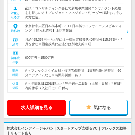
必須：コンサルティング会社で新規事業開発コンサルタント経験
をお持ちの方！プロジェクトマネジメント/リーダー経験をお持ち
対象と
の方歓迎。
なる方
東京都中央区日本橋本町2-3-11 日本橋ライフサイエンスビルディ
ング 【雇入れ直後】上記事業所…
勤務地
月給455,357円～└上記には一律固定残業代40時間分115,573円～/
月を含む※固定残業代超過分は別途支給※経…
給与
600万円～1500万円
初年度
年収
# ＜フレックスタイム制＞標準労働時間 1日7時間休憩時間 60
勤務
時間
分コアタイムなし※時間外労働：あり
# ＜年間休日120日以上＞* 完全週休二日制（土曜・日曜）* 祝日*
休日
休暇
有給休暇（入社日に10日付与…
求人詳細を見る
気になる
株式会社インディージャパン | スタートアップ支援＆VC｜フレックス勤務
｜リモートあり