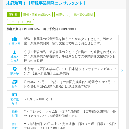
未経験可！【新規事業開発コンサルタント】
正社員
職種・業種未経験OK
転勤なし
完全週休2日制
リモートワーク可
情報更新日：2026/06/24
終了予定日：
2026/09/10
製造・製薬業の経営変革を担うコンサルタントとして、戦略立
案、新規事業開発、実行支援まで幅広くお任せします。
仕事内容
必須：新規商品・新規事業の立ち上げに携わった経験をお持ちの
方！新規事業の顧客開拓、事務局などでの事業開発支援経験をお
対象と
持ちの方歓迎
なる方
東京都中央区日本橋本町2-3-11 日本橋ライフサイエンスビルディ
ング 【雇入れ直後】上記事業所…
勤務地
月給357,142円～└上記には一律固定残業代40時間分90,646円～/
月を含む※固定残業代超過分は別途支給※経験…
給与
500万円～1000万円
初年度
年収
# ＜フレックスタイム制＞標準労働時間 1日7時間休憩時間 60
勤務
時間
分コアタイムなし※時間外労働：あり
# ＜年間休日120日以上＞* 完全週休二日制（土曜・日曜）* 祝日*
休日
休暇
有給休暇（入社日に10日付与…