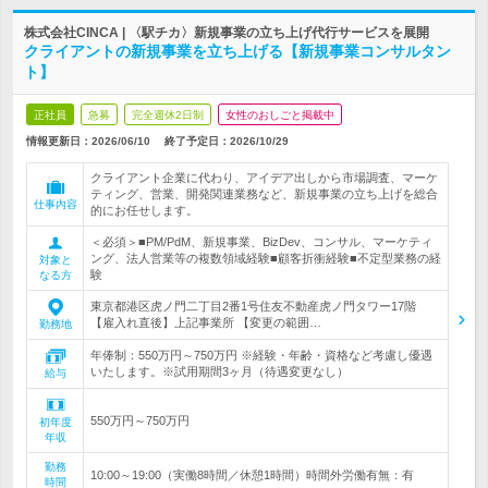
株式会社CINCA | 〈駅チカ〉新規事業の立ち上げ代行サービスを展開
クライアントの新規事業を立ち上げる【新規事業コンサルタン
ト】
正社員
急募
完全週休2日制
女性のおしごと掲載中
情報更新日：2026/06/10
終了予定日：
2026/10/29
クライアント企業に代わり、アイデア出しから市場調査、マーケ
ティング、営業、開発関連業務など、新規事業の立ち上げを総合
仕事内容
的にお任せします。
＜必須＞■PM/PdM、新規事業、BizDev、コンサル、マーケティ
ング、法人営業等の複数領域経験■顧客折衝経験■不定型業務の経
対象と
験
なる方
東京都港区虎ノ門二丁目2番1号住友不動産虎ノ門タワー17階
【雇入れ直後】上記事業所 【変更の範囲…
勤務地
年俸制：550万円～750万円 ※経験・年齢・資格など考慮し優遇
いたします。※試用期間3ヶ月（待遇変更なし）
給与
550万円～750万円
初年度
年収
勤務
10:00～19:00（実働8時間／休憩1時間）時間外労働有無：有
時間