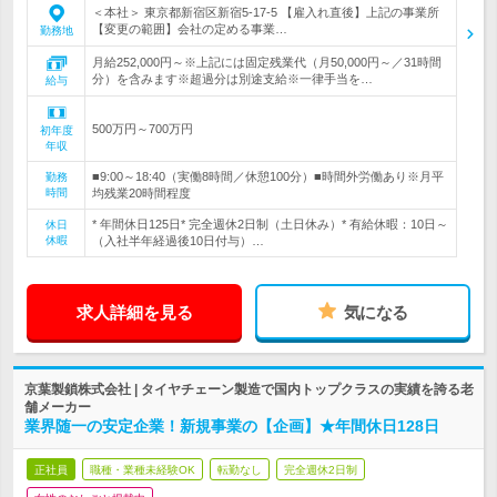
＜本社＞ 東京都新宿区新宿5-17-5 【雇入れ直後】上記の事業所
【変更の範囲】会社の定める事業…
勤務地
月給252,000円～※上記には固定残業代（月50,000円～／31時間
分）を含みます※超過分は別途支給※一律手当を…
給与
500万円～700万円
初年度
年収
■9:00～18:40（実働8時間／休憩100分）■時間外労働あり※月平
勤務
時間
均残業20時間程度
* 年間休日125日* 完全週休2日制（土日休み）* 有給休暇：10日～
休日
休暇
（入社半年経過後10日付与）…
求人詳細を見る
気になる
京葉製鎖株式会社 | タイヤチェーン製造で国内トップクラスの実績を誇る老
舗メーカー
業界随一の安定企業！新規事業の【企画】★年間休日128日
正社員
職種・業種未経験OK
転勤なし
完全週休2日制