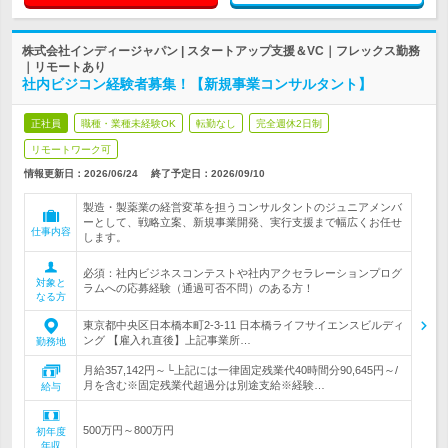
株式会社インディージャパン | スタートアップ支援＆VC｜フレックス勤務
｜リモートあり
社内ビジコン経験者募集！【新規事業コンサルタント】
正社員
職種・業種未経験OK
転勤なし
完全週休2日制
リモートワーク可
情報更新日：2026/06/24
終了予定日：
2026/09/10
製造・製薬業の経営変革を担うコンサルタントのジュニアメンバ
ーとして、戦略立案、新規事業開発、実行支援まで幅広くお任せ
仕事内容
します。
必須：社内ビジネスコンテストや社内アクセラレーションプログ
対象と
ラムへの応募経験（通過可否不問）のある方！
なる方
東京都中央区日本橋本町2-3-11 日本橋ライフサイエンスビルディ
ング 【雇入れ直後】上記事業所…
勤務地
月給357,142円～└上記には一律固定残業代40時間分90,645円～/
月を含む※固定残業代超過分は別途支給※経験…
給与
500万円～800万円
初年度
年収