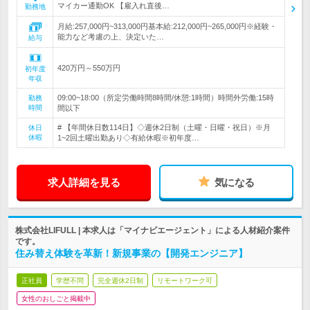
マイカー通勤OK 【雇入れ直後…
勤務地
月給:257,000円~313,000円基本給:212,000円~265,000円※経験・
能力など考慮の上、決定いた…
給与
420万円～550万円
初年度
年収
09:00~18:00（所定労働時間8時間/休憩:1時間）時間外労働:15時
勤務
時間
間以下
# 【年間休日数114日】◇週休2日制（土曜・日曜・祝日）※月
休日
休暇
1~2回土曜出勤あり◇有給休暇※初年度…
求人詳細を見る
気になる
株式会社LIFULL | 本求人は「マイナビエージェント」による人材紹介案件
です。
住み替え体験を革新！新規事業の【開発エンジニア】
正社員
学歴不問
完全週休2日制
リモートワーク可
女性のおしごと掲載中