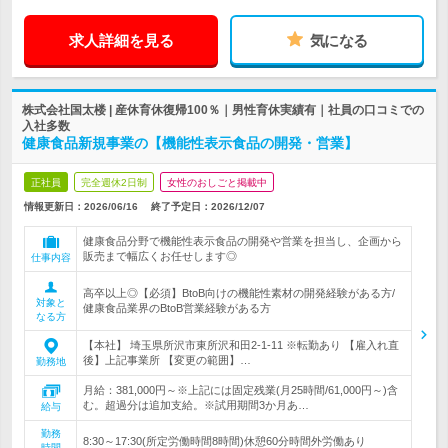
求人詳細を見る
気になる
株式会社国太楼 | 産休育休復帰100％｜男性育休実績有｜社員の口コミでの
入社多数
健康食品新規事業の【機能性表示食品の開発・営業】
正社員
完全週休2日制
女性のおしごと掲載中
情報更新日：2026/06/16
終了予定日：
2026/12/07
健康食品分野で機能性表示食品の開発や営業を担当し、企画から
販売まで幅広くお任せします◎
仕事内容
高卒以上◎【必須】BtoB向けの機能性素材の開発経験がある方/
対象と
健康食品業界のBtoB営業経験がある方
なる方
【本社】 埼玉県所沢市東所沢和田2-1-11 ※転勤あり 【雇入れ直
後】上記事業所 【変更の範囲】…
勤務地
月給：381,000円～※上記には固定残業(月25時間/61,000円～)含
む。超過分は追加支給。※試用期間3か月あ…
給与
勤務
8:30～17:30(所定労働時間8時間)休憩60分時間外労働あり
時間