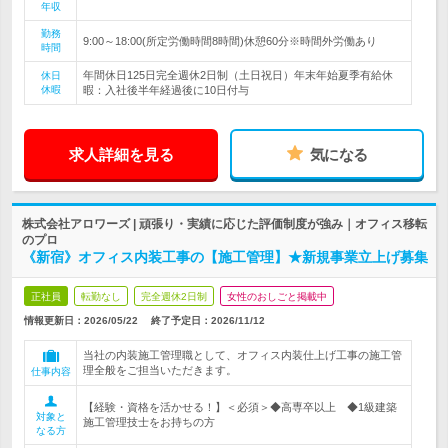
年収
勤務
9:00～18:00(所定労働時間8時間)休憩60分※時間外労働あり
時間
年間休日125日完全週休2日制（土日祝日）年末年始夏季有給休
休日
休暇
暇：入社後半年経過後に10日付与
求人詳細を見る
気になる
株式会社アロワーズ | 頑張り・実績に応じた評価制度が強み｜オフィス移転
のプロ
《新宿》オフィス内装工事の【施工管理】★新規事業立上げ募集
正社員
転勤なし
完全週休2日制
女性のおしごと掲載中
情報更新日：2026/05/22
終了予定日：
2026/11/12
当社の内装施工管理職として、オフィス内装仕上げ工事の施工管
理全般をご担当いただきます。
仕事内容
【経験・資格を活かせる！】＜必須＞◆高専卒以上 ◆1級建築
対象と
施工管理技士をお持ちの方
なる方