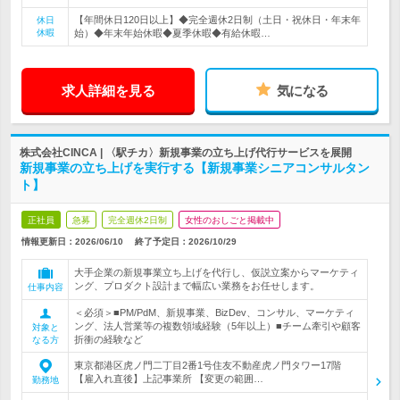
【年間休日120日以上】◆完全週休2日制（土日・祝休日・年末年
休日
休暇
始）◆年末年始休暇◆夏季休暇◆有給休暇…
求人詳細を見る
気になる
株式会社CINCA | 〈駅チカ〉新規事業の立ち上げ代行サービスを展開
新規事業の立ち上げを実行する【新規事業シニアコンサルタン
ト】
正社員
急募
完全週休2日制
女性のおしごと掲載中
情報更新日：2026/06/10
終了予定日：
2026/10/29
大手企業の新規事業立ち上げを代行し、仮説立案からマーケティ
ング、プロダクト設計まで幅広い業務をお任せします。
仕事内容
＜必須＞■PM/PdM、新規事業、BizDev、コンサル、マーケティ
ング、法人営業等の複数領域経験（5年以上）■チーム牽引や顧客
対象と
折衝の経験など
なる方
東京都港区虎ノ門二丁目2番1号住友不動産虎ノ門タワー17階
【雇入れ直後】上記事業所 【変更の範囲…
勤務地