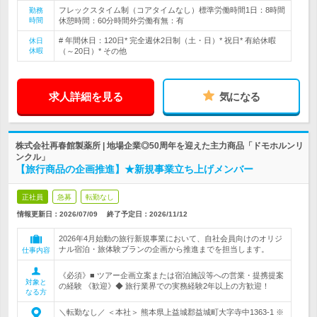
フレックスタイム制（コアタイムなし）標準労働時間1日：8時間
勤務
時間
休憩時間：60分時間外労働有無：有
# 年間休日：120日* 完全週休2日制（土・日）* 祝日* 有給休暇
休日
休暇
（～20日）* その他
求人詳細を見る
気になる
株式会社再春館製薬所 | 地場企業◎50周年を迎えた主力商品「ドモホルンリ
ンクル」
【旅行商品の企画推進】★新規事業立ち上げメンバー
正社員
急募
転勤なし
情報更新日：2026/07/09
終了予定日：
2026/11/12
2026年4月始動の旅行新規事業において、自社会員向けのオリジ
ナル宿泊・旅体験プランの企画から推進までを担当します。
仕事内容
《必須》■ ツアー企画立案または宿泊施設等への営業・提携提案
対象と
の経験 《歓迎》◆ 旅行業界での実務経験2年以上の方歓迎！
なる方
＼転勤なし／ ＜本社＞ 熊本県上益城郡益城町大字寺中1363-1 ※