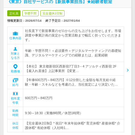
《東京》自社サービスの【新規事業担当】★経験者歓迎
正社員
学歴不問
完全週休2日制
情報更新日：2026/07/14
終了予定日：
2027/01/04
社長直下で新規事業のゼロからの立ち上げをお任せします。市場
調査や事業計画の策定から営業活動まで幅広く担っていただきま
仕事内容
す。
年齢・学歴不問！＜必須要件＞デジタルマーケティングの基礎知
対象と
識、デジタルマーケティングでの経験または、起業経験
なる方
【本社】 東京都新宿区西新宿7丁目3－4 アソルティ西新宿 2F
【雇入れ直後】上記事業所 【変更…
勤務地
【年俸600万円～840万円】※12分割した金額を毎月支給※経
験・年齢・スキルなどを考慮の上、当社規定により決定いた…
給与
600万円～840万円
初年度
年収
勤務
9:30～18:30（実働8時間／休憩1時間）
時間
【完全週休2日制】* 祝日* 年末年始休暇* 育児休暇* 産後休暇* 介
休日
休暇
護休暇* 有給休暇（入社時1…