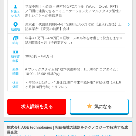
学歴不問！＜必須＞ 基本的なPCスキル（Word、Excel、PPT）
／円滑に連携できるコミュニケーション力／マルチタスク適性／
対象と
新しいことへの挑戦意欲
なる方
東京都千代田区麹町6-4-6 TS麹町ビル503号室 【雇入れ直後】上
記事業所 【変更の範囲】会社…
勤務地
年俸300万円～420万円※経験・スキル等を考慮して決定します※
試用期間6ヶ月（待遇変更なし）
給与
300万円～420万円
初年度
年収
# フレックスタイム制* 標準労働時間：1日8時間* コアタイム：
勤務
時間
10:00～15:00* 標準的な…
＜年間休日124日＞* 週休2日制* 年末年始休暇* 有給休暇（入社6
休日
休暇
ヶ月後10日付与）* リフレッ…
求人詳細を見る
気になる
株式会社AGE technologies | 相続領域の課題をテクノロジーで解決する成
長企業