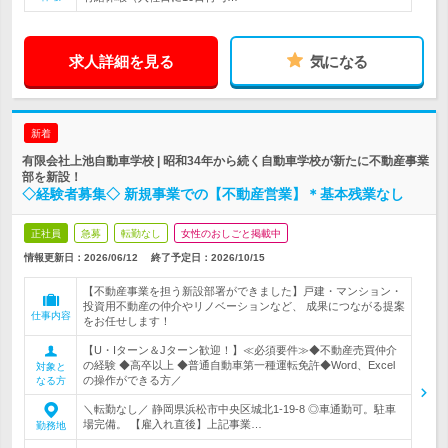
求人詳細を見る
気になる
新着
有限会社上池自動車学校 | 昭和34年から続く自動車学校が新たに不動産事業
部を新設！
◇経験者募集◇ 新規事業での【不動産営業】＊基本残業なし
正社員
急募
転勤なし
女性のおしごと掲載中
情報更新日：2026/06/12
終了予定日：
2026/10/15
【不動産事業を担う新設部署ができました】戸建・マンション・
投資用不動産の仲介やリノベーションなど、 成果につながる提案
仕事内容
をお任せします！
【U・Iターン＆Jターン歓迎！】≪必須要件≫◆不動産売買仲介
の経験 ◆高卒以上 ◆普通自動車第一種運転免許◆Word、Excel
対象と
の操作ができる方／
なる方
＼転勤なし／ 静岡県浜松市中央区城北1-19-8 ◎車通勤可。駐車
場完備。 【雇入れ直後】上記事業…
勤務地