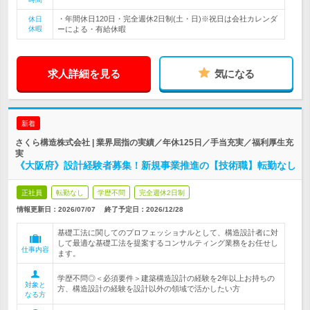
・年間休日120日・完全週休2日制(土・日)※祝日は会社カレンダ
休日
休暇
ーによる・有給休暇
求人詳細を見る
気になる
新着
さくら構造株式会社 | 業界屈指の実績／年休125日／手当充実／福利厚生充
実
《大阪府》設計経験者募集！新規事業推進の【技術職】転勤なし
正社員
転勤なし
学歴不問
完全週休2日制
情報更新日：2026/07/07
終了予定日：
2026/12/28
基礎工法に関してのプロフェッショナルとして、構造設計者に対
して最適な基礎工法を提案するコンサルティング業務をお任せし
仕事内容
ます。
学歴不問◎＜必須要件＞建築構造設計の経験を2年以上お持ちの
対象と
方、構造設計の経験を設計以外の領域で活かしたい方
なる方