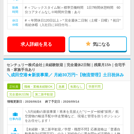
# ＜フレックスタイム制＞標準労働時間 1日7時間休憩時間 60
勤務
時間
分コアタイムなし※時間外労働：あり
# ＜年間休日120日以上＞* 完全週休二日制（土曜・日曜）* 祝日*
休日
休暇
有給休暇（入社日に10日付与…
求人詳細を見る
気になる
センチュリー株式会社 | 未経験歓迎｜完全週休2日制｜残業月15h｜住宅手
当・家族手当あり
＼成田空港★新規事業／ 月給30万円~【物流管理】土日祝休み
正社員
職種・業種未経験OK
急募
転勤なし
学歴不問
完全週休2日制
第二新卒歓迎
情報更新日：2026/06/24
終了予定日：
2026/09/14
＼5月始動の新規事業！将来を見据えた”リーダー候補”採用／ 航
空貨物の輸送手配や伴走警備など、現場と管理を担うポジション
仕事内容
をお任せします！
【未経験・第二新卒歓迎／学歴・職歴不問】応募資格は「普通自
動車免許(AT限定可)」のみ！30代中心に男女問わず活躍中！人物