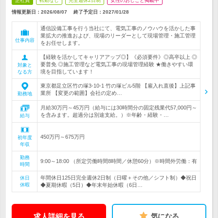
正社員
転勤なし
完全週休2日制
女性のおしごと掲載中
情報更新日：2026/08/07
終了予定日：
2027/01/28
通信設備工事を行う当社にて、電気工事のノウハウを活かした事
業拡大の推進および、現場のリーダーとして現場管理・施工管理
仕事内容
をお任せします。
【経験を活かしてキャリアアップ◎】《必須要件》◎高卒以上 ◎
要普免 ◎施工管理など電気工事の現場管理経験 ★働きやすい環
対象と
境を目指しています！
なる方
東京都足立区竹の塚3-10-1 竹の塚ビル5階 【雇入れ直後】上記事
業所 【変更の範囲】会社の定め…
勤務地
月給30万円～45万円（給与には30時間分の固定残業代57,000円～
を含みます。超過分は別途支給。）※年齢・経験・…
給与
450万円～675万円
初年度
年収
勤務
9:00～18:00 （所定労働時間8時間／休憩60分）※時間外労働：有
時間
年間休日125日完全週休2日制（日曜＋その他／シフト制）◆祝日
休日
休暇
◆夏期休暇（5日）◆年末年始休暇（6日…
求人詳細を見る
気になる