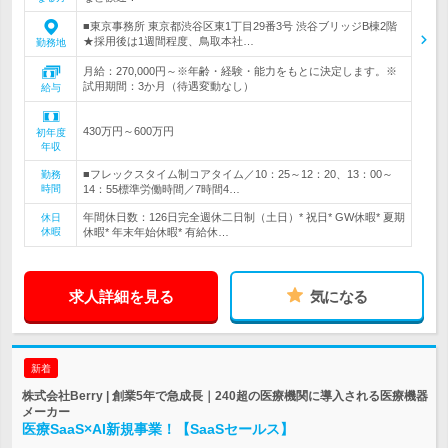
■東京事務所 東京都渋谷区東1丁目29番3号 渋谷ブリッジB棟2階
★採用後は1週間程度、鳥取本社…
勤務地
月給：270,000円～※年齢・経験・能力をもとに決定します。※
試用期間：3か月（待遇変動なし）
給与
430万円～600万円
初年度
年収
■フレックスタイム制コアタイム／10：25～12：20、13：00～
勤務
時間
14：55標準労働時間／7時間4…
年間休日数：126日完全週休二日制（土日）* 祝日* GW休暇* 夏期
休日
休暇
休暇* 年末年始休暇* 有給休…
求人詳細を見る
気になる
新着
株式会社Berry | 創業5年で急成長｜240超の医療機関に導入される医療機器
メーカー
医療SaaS×AI新規事業！【SaaSセールス】