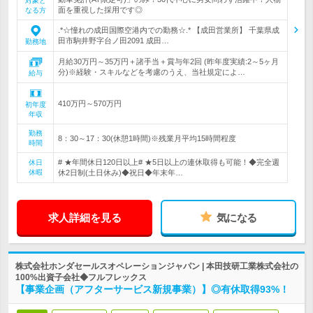
対象と
面を重視した採用です◎
なる方
.*☆憧れの成田国際空港内での勤務☆.* 【成田営業所】 千葉県成
田市駒井野字台ノ田2091 成田…
勤務地
月給30万円～35万円＋諸手当＋賞与年2回 (昨年度実績:2～5ヶ月
分)※経験・スキルなどを考慮のうえ、当社規定によ…
給与
410万円～570万円
初年度
年収
勤務
8：30～17：30(休憩1時間)※残業月平均15時間程度
時間
# ★年間休日120日以上# ★5日以上の連休取得も可能！◆完全週
休日
休暇
休2日制(土日休み)◆祝日◆年末年…
求人詳細を見る
気になる
株式会社ホンダセールスオペレーションジャパン | 本田技研工業株式会社の
100%出資子会社◆フルフレックス
【事業企画（アフターサービス新規事業）】◎有休取得93%！