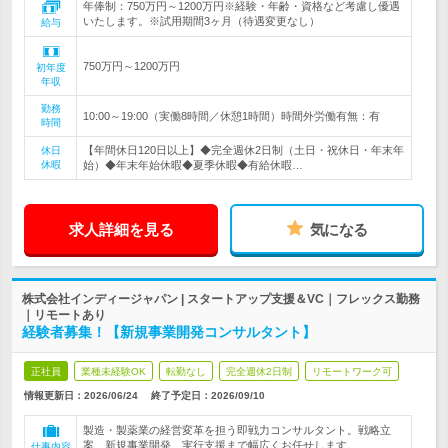
年俸制：750万円～1200万円※経験・年齢・資格など考慮し優遇
いたします。※試用期間3ヶ月（待遇変更なし）
給与
750万円～1200万円
初年度
年収
勤務
10:00～19:00（実働8時間／休憩1時間）時間外労働有無：有
時間
【年間休日120日以上】◆完全週休2日制（土日・祝休日・年末年
休日
休暇
始）◆年末年始休暇◆夏季休暇◆有給休暇…
求人詳細を見る
気になる
株式会社インディージャパン | スタートアップ支援＆VC｜フレックス勤務
｜リモートあり
経験者募集！【新規事業開発コンサルタント】
正社員
業種未経験OK
転勤なし
完全週休2日制
リモートワーク可
情報更新日：2026/06/24
終了予定日：
2026/09/10
製造・製薬業の経営変革を担う即戦力コンサルタント。戦略立
案、新規事業開発、実行支援まで幅広くお任せします。
仕事内容