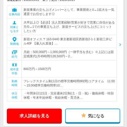
新規事業の立ち上げメンバーとして、事業開発と0→1拡大を一気
通貫でお任せします◎
仕事内容
大卒以上◎【必須】法人営業経験/営業が好きで営業に自信がある
方/0→1での事業立ち上げ、新規サービスの立ち上げにコミット
対象と
したい方
なる方
新宿オフィス 〒163-0440 東京都新宿区西新宿2-1-1 新宿三井ビ
ル40F 【雇入れ直後】…
勤務地
月給：500,000円～1,000,000円（一律手当を含む）※上記には固
定残業代(月45時間/128,500円～2…
給与
800万円～1500万円
初年度
年収
フレックスタイム制(1日の標準労働時間8時間)コアタイム 11:00
勤務
時間
～15:00標準労働時間帯10:…
・年間休日121日・完全週休2日制(土・日・祝)・傷病休暇・特別
休日
休暇
休暇・年末年始休暇・有給休暇・育児休…
求人詳細を見る
気になる