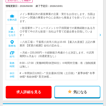
女性のおしごと掲載中
情報更新日：2026/06/08
終了予定日：
2026/10/01
メイン事業以外の新規事業の立案・実行をお任せします。当面は
ドローン関連の事業を中心に企画から推進までを担っていただき
仕事内容
ます。
＜歓迎要件＞アミューズメントや子供関連での業務経験がある方
◎子育て中の方も歓迎！当社は子育て応援企業を目指していま
対象と
す！
なる方
＜八街工場＞ 千葉県八街市八街は15-65 【雇入れ直後】上記の事
業所 【変更の範囲】会社の定める…
勤務地
＜月給＞220,000円～※経験能力考慮のうえ決定します。※試用
期間3ヵ月あり（待遇変更なし）
給与
8:00～17:00（実働8時間/休憩60分）※時間外労働：有（強制残業
勤務
時間
は無し）
# ＜年間休日128日＞* 完全週休2日制（土日祝）* 夏季休暇* 冬季
休日
休暇
休暇* 有給休暇* 育児休暇…
求人詳細を見る
気になる