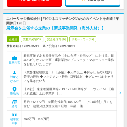
エバーリッジ株式会社 | #ビジネスマッチングのためのイベントを創造 #年
間休日120日
展示会を主催する企業の【新規事業開発（海外人材）】
正社員
業種未経験OK
完全週休2日制
リモートワーク可
情報更新日：2026/05/11
終了予定日：
2026/10/01
新規事業である海外展示会（主に台湾・香港など）における、日
本パビリオンの企画・運営業務のプロジェクトマネージャー業務
仕事内容
をお任せいたします
《業界未経験歓迎！》【必須】◆大卒以上 ◆何かしらのPJ進行
管理の経験 ◆マネジメント経験（3年以上）◆グローバルキャリ
対象と
アを築きたい方
なる方
【本社】 東京都港区高輪2-19-17 PMO高輪ゲートウェイ 5F 【雇
入れ直後】上記事業所 【…
勤務地
月給 442,772円～※固定残業代 105,422円～（40.0時間／月）を
含む 超過分は別途支給※経験・年齢・能…
給与
700万円～900万円
初年度
年収