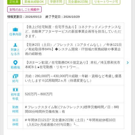
正社員
業種未経験OK
学歴不問
完全週休2日制
リモートワーク可
女性のおしごと掲載中
情報更新日：2026/05/13
終了予定日：
2026/10/29
【借上げ社宅制度・住宅手当あり】コネクテッドメンテナンスな
ど、自動車アフターサービスの新規事業企画等を担当していただ
仕事内容
きます。
【完休2日（土日）／フレックス（コアタイムなし）／年休121日
／有給取得率84%】◆システム開発・IT領域の実務経験や事業企
対象と
画の経験他
なる方
【UIターン歓迎／在宅勤務OK※規定あり】 本社／埼玉県和光市
本町8-1 ●在宅勤務・リモートワー…
勤務地
月給：280,000円～430,000円※経験・年齢・資格など考慮し優遇
いたします※試用期間2ヵ月（待遇変更なし）
給与
520万円～800万円
初年度
年収
# フレックスタイム制 (フルフレックス)標準労働時間／日：8時
勤務
時間
間00分時間外労働有無：有
# 年間休日121日* 完全週休2日制（土日）* 年間有給休暇10日
休日
休暇
（入社2か月経過後の付与日数）└…