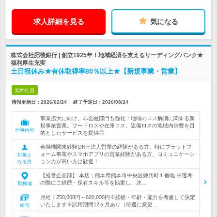
求人詳細を見る
気になる
株式会社肥後銀行 | 創立1925年！地域経済を支えるリーディングバンク★
福利厚生充実
土日祝休み★有休取得率80％以上★【新規事業・営業】
契約社員
情報更新日：2026/02/24
終了予定日：
2026/08/24
事業拡大に向け、非金融部門も強化！地域のロス解消に関する新
規事業営業。フードロスや在庫ロス、設備ロスの地域内消費を目
仕事内容
的としたサービスを提供◎
金融機関未経験OK☆法人営業の経験がある方、特にプラットフ
ォーム事業やスマホアプリの営業経験がある方、コミュニケーシ
対象と
ョン力が高い方は歓迎！
なる方
【経営企画部】 本店：熊本県熊本市中央区練兵町１番地 ※選考
の際にご経歴・保有スキル等を勘案し、決…
勤務地
月給：250,000円～600,000円※経験・年齢・能力を考慮して決定
いたします※試用期間12ヶ月あり（待遇に変更…
給与