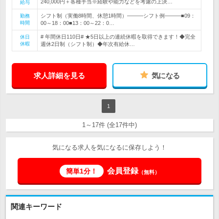
240,000円＋各種手当※経験や能力などを考慮の上決…
給与
シフト制（実働8時間、休憩1時間）―――シフト例―――■09：
勤務
時間
00～18：00■13：00～22：0…
# 年間休日110日# ★5日以上の連続休暇を取得できます！◆完全
休日
休暇
週休2日制（シフト制）◆年次有給休…
求人詳細を見る
気になる
1
1～17件 (全17件中)
気になる求人を気になるに保存しよう！
会員登録
簡単1分！
（無料）
関連キーワード