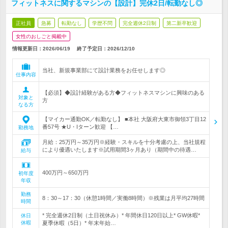
フィットネスに関するマシンの【設計】完休2日/転勤なし◎
正社員
急募
転勤なし
学歴不問
完全週休2日制
第二新卒歓迎
女性のおしごと掲載中
情報更新日：2026/06/19
終了予定日：
2026/12/10
当社、新規事業部にて設計業務をお任せします◎
仕事内容
【必須】◆設計経験がある方◆フィットネスマシンに興味のある
対象と
方
なる方
【マイカー通勤OK／転勤なし】 ■本社 大阪府大東市御領3丁目12
番57号 ★U・Iターン歓迎 【…
勤務地
月給：25万円～35万円※経験・スキルを十分考慮の上、当社規程
により優遇いたします※試用期間3ヶ月あり（期間中の待遇…
給与
400万円～650万円
初年度
年収
勤務
8：30～17：30（休憩1時間／実働8時間）※残業は月平均27時間
時間
* 完全週休2日制（土日祝休み）* 年間休日120日以上* GW休暇*
休日
休暇
夏季休暇（5日）* 年末年始…