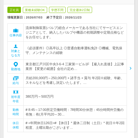
正社員
業種未経験OK
学歴不問
完全週休2日制
情報更新日：2026/07/03
終了予定日：
2026/11/23
流体制御装置(バルブ)総合メーカーである当社にてサービスエン
ジニアとして、納入したバルブや機器の初期調整や定期点検など
仕事内容
をお任せします。
《必須要件》◎高卒以上 ◎普通自動車運転免許 ◎機械、電気保
対象と
守、メンテナンスの経験
なる方
東京都江戸川区中央3-6-4 三家第一ビル1F 【雇入れ直後】上記事
業所 【変更の範囲】会社の定め…
勤務地
月給200,000円～250,000円 + 諸手当 + 賞与 年2回※経験、年齢、
スキルなどを考慮し決定いたします。…
給与
380万円～500万円
初年度
年収
# 8:45～17:00所定労働時間：7時間30分休憩：45分時間外労働の
勤務
時間
有無：有(月平均20～30…
# <年間休日126日># 【休日】* 週休二日制（土日）* 祝日※年2回
休日
休暇
程度、土曜出勤がございます…