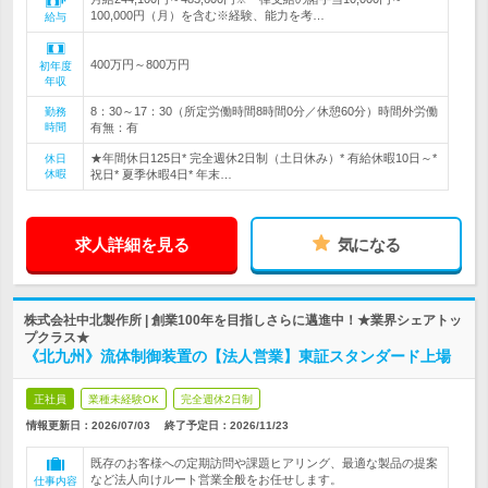
100,000円（月）を含む※経験、能力を考…
給与
400万円～800万円
初年度
年収
8：30～17：30（所定労働時間8時間0分／休憩60分）時間外労働
勤務
時間
有無：有
★年間休日125日* 完全週休2日制（土日休み）* 有給休暇10日～*
休日
休暇
祝日* 夏季休暇4日* 年末…
求人詳細を見る
気になる
株式会社中北製作所 | 創業100年を目指しさらに邁進中！★業界シェアトッ
プクラス★
《北九州》流体制御装置の【法人営業】東証スタンダード上場
正社員
業種未経験OK
完全週休2日制
情報更新日：2026/07/03
終了予定日：
2026/11/23
既存のお客様への定期訪問や課題ヒアリング、最適な製品の提案
など法人向けルート営業全般をお任せします。
仕事内容