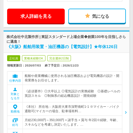
求人詳細を見る
気になる
株式会社中北製作所 | 東証スタンダード上場企業◆創業100年を目指しさら
に邁進！
《大阪》船舶用装置・油圧機器の【電気設計】★年休126日
正社員
業種未経験OK
完全週休2日制
情報更新日：2026/07/03
終了予定日：
2026/11/23
船舶や産業機械に使用される油圧機器および電気機器の設計・開
発業務をお任せします。
仕事内容
《必須要件》◎大卒以上 ◎電気設計の実務経験 ◎基礎レベルの
対象と
英語スキル ◎制御系の組込機器設計・開発経験
なる方
《本社》 所在地：大阪府大東市深野南町1-1 ※マイカー・バイク
通勤可(マイカーの場合、駐車場有料…
勤務地
月給230,000円～350,000円 + 諸手当 + 賞与 年2回※経験、年齢、
スキルなどを考慮し決定いたします。…
給与