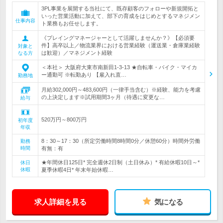
3PL事業を展開する当社にて、既存顧客のフォローや新規開拓と
いった営業活動に加えて、部下の育成をはじめとするマネジメン
仕事内容
ト業務もお任せします。
《プレイングマネージャーとして活躍しませんか？》【必須要
件】高卒以上／物流業界における営業経験（運送業・倉庫業経験
対象と
は歓迎）／マネジメント経験
なる方
＜本社＞ 大阪府大東市南新田1-3-13 ★自転車・バイク・マイカ
ー通勤可 ※転勤あり 【雇入れ直…
勤務地
月給302,000円～483,600円（一律手当含む）※経験、能力を考慮
の上決定します※試用期間3ヶ月（待遇に変更な…
給与
520万円～800万円
初年度
年収
8：30～17：30（所定労働時間8時間0分／休憩60分）時間外労働
勤務
時間
有無：有
★年間休日125日* 完全週休2日制（土日休み）* 有給休暇10日～*
休日
休暇
夏季休暇4日* 年末年始休暇…
求人詳細を見る
気になる