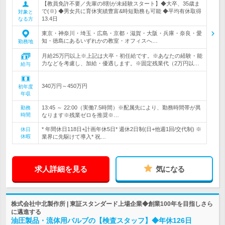
【教員免許不要／先輩の8割が未経験スタート】◆大卒、35歳ま
で(※) ◆男女共に育休実績豊富&時短勤務も可能 ◆平均有休取得
対象と
13.4日
なる方
東京・神奈川・埼玉・広島・京都・滋賀・大阪・兵庫・奈良・愛
知・徳島にあるいずれかの教室・オフィスへ…
勤務地
月給25万円以上※上記は大卒・初任給です。※あなたの経験・能
力などを考慮し、加給・優遇します。※固定残業代（2万円以…
給与
340万円～450万円
初年度
年収
13:45 ～ 22:00（実働7.5時間）※配属先により、勤務時間帯が異
勤務
時間
なります※残業ゼロを推奨※…
* 年間休日118日+計画年休5日* 週休2日制(日+他週1回/交代制) ※
休日
休暇
業界に先駆けて導入* 祝…
求人詳細を見る
気になる
株式会社中北製作所 | 東証スタンダード上場企業◆創業100年を目指しさら
に邁進する
油圧製品・流体用バルブの【検査スタッフ】◆年休126日