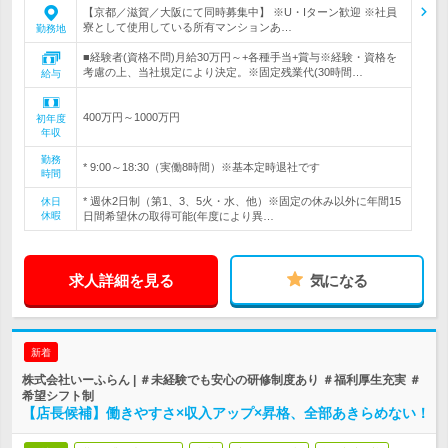
【京都／滋賀／大阪にて同時募集中】 ※U・Iターン歓迎 ※社員
寮として使用している所有マンションあ…
勤務地
■経験者(資格不問)月給30万円～+各種手当+賞与※経験・資格を
考慮の上、当社規定により決定。※固定残業代(30時間…
給与
400万円～1000万円
初年度
年収
勤務
* 9:00～18:30（実働8時間）※基本定時退社です
時間
* 週休2日制（第1、3、5火・水、他）※固定の休み以外に年間15
休日
休暇
日間希望休の取得可能(年度により異…
求人詳細を見る
気になる
新着
株式会社いーふらん | ＃未経験でも安心の研修制度あり ＃福利厚生充実 ＃
希望シフト制
【店長候補】働きやすさ×収入アップ×昇格、全部あきらめない！