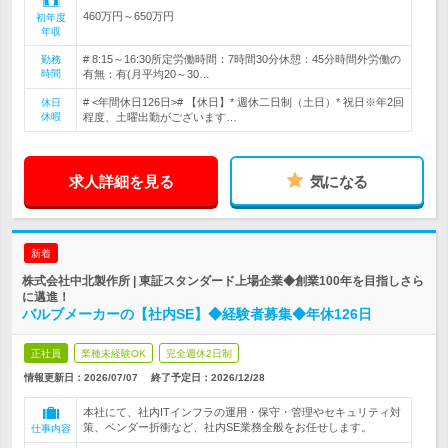
460万円～650万円
初年度
年収
# 8:15～16:30所定労働時間：7時間30分休憩：45分時間外労働の
勤務
時間
有無：有(月平均20～30…
# <年間休日126日># 【休日】* 週休二日制（土日）* 祝日※年2回
休日
休暇
程度、土曜出勤がございます…
求人詳細を見る
気になる
新着
株式会社中北製作所 | 東証スタンダード上場企業◆創業100年を目指しさら
に邁進！
バルブメーカーの【社内SE】◆経験者募集◆年休126日
正社員
業種未経験OK
完全週休2日制
情報更新日：2026/07/07
終了予定日：
2026/12/28
本社にて、社内ITインフラの運用・保守・管理やセキュリティ対
策、ベンダー折衝など、社内SE業務全般をお任せします。
仕事内容