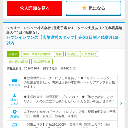
求人詳細を見る
気になる
ジョリー・ロジャー株式会社 | 住宅手当やU・Iターン支援あり／初年度昇給
最大年4回／転勤なし
セブンイレブンの【店舗運営スタッフ】完休2日制／残業月15h
以内
正社員
職種・業種未経験OK
急募
転勤なし
学歴不問
完全週休2日制
第二新卒歓迎
情報更新日：2026/08/07
終了予定日：
2026/10/12
◆教育専門トレーナーによる研修あり！◆『セブン-イレブン』
の店舗運営を担い、将来は店長や本部職へキャリアアップを目指
仕事内容
せます！
◆未経験歓迎！学歴不問・ブランクOK！◆「誰かと話すことが
対象と
好き」「人の役に立つ仕事がしたい」そんな想いを活かせます！
なる方
以下のいずれかの『セブン-イレブン』店舗に配属 ■東京都／千代
田区、港区、台東区、渋谷区、江東区、…
勤務地
【関東エリア】月給250,000円＋各種手当【関西エリア】月給