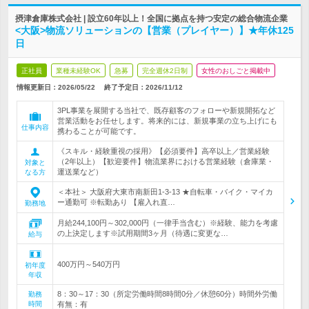
摂津倉庫株式会社 | 設立60年以上！全国に拠点を持つ安定の総合物流企業
<大阪>物流ソリューションの【営業（プレイヤー）】★年休125
日
正社員
業種未経験OK
急募
完全週休2日制
女性のおしごと掲載中
情報更新日：2026/05/22
終了予定日：
2026/11/12
3PL事業を展開する当社で、既存顧客のフォローや新規開拓など
営業活動をお任せします。将来的には、新規事業の立ち上げにも
仕事内容
携わることが可能です。
《スキル・経験重視の採用》【必須要件】高卒以上／営業経験
（2年以上）【歓迎要件】物流業界における営業経験（倉庫業・
対象と
運送業など）
なる方
＜本社＞ 大阪府大東市南新田1-3-13 ★自転車・バイク・マイカ
ー通勤可 ※転勤あり 【雇入れ直…
勤務地
月給244,100円～302,000円（一律手当含む）※経験、能力を考慮
の上決定します※試用期間3ヶ月（待遇に変更な…
給与
400万円～540万円
初年度
年収
8：30～17：30（所定労働時間8時間0分／休憩60分）時間外労働
勤務
時間
有無：有