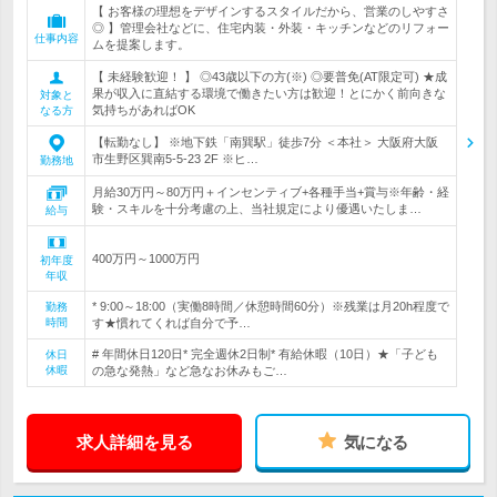
【 お客様の理想をデザインするスタイルだから、営業のしやすさ
◎ 】管理会社などに、住宅内装・外装・キッチンなどのリフォー
仕事内容
ムを提案します。
【 未経験歓迎！ 】 ◎43歳以下の方(※) ◎要普免(AT限定可) ★成
果が収入に直結する環境で働きたい方は歓迎！とにかく前向きな
対象と
気持ちがあればOK
なる方
【転勤なし】 ※地下鉄「南巽駅」徒歩7分 ＜本社＞ 大阪府大阪
市生野区巽南5-5-23 2F ※ヒ…
勤務地
月給30万円～80万円＋インセンティブ+各種手当+賞与※年齢・経
験・スキルを十分考慮の上、当社規定により優遇いたしま…
給与
400万円～1000万円
初年度
年収
* 9:00～18:00（実働8時間／休憩時間60分）※残業は月20h程度で
勤務
時間
す★慣れてくれば自分で予…
# 年間休日120日* 完全週休2日制* 有給休暇（10日）★「子ども
休日
休暇
の急な発熱」など急なお休みもご…
求人詳細を見る
気になる