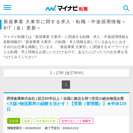
新規事業 大東市に関する求人・転職・中途採用情報＜
8/7（金）更新＞
マイナビ転職では「新規事業 大東市」に関連する転職・求人・中途採用情報を
多数掲載中!「新規事業 大東市」の転職・求人情報を探しているあなたにおす
すめのお仕事を掲載しています。「新規事業 大東市」に関連するキーワードか
らも転職・求人情報をお探しいただけるので、あなたにぴったりのお仕事を見
つけてみてください!
1～17件 (全17件中)
1
摂津倉庫株式会社 | 設立60年以上！全国に拠点を持つ安定の総合物流企業
<大阪>物流業界の経験を活かす！【営業（管理職）】★年休125
日
正社員
急募
完全週休2日制
女性のおしごと掲載中
情報更新日：2026/05/22
終了予定日：
2026/11/12