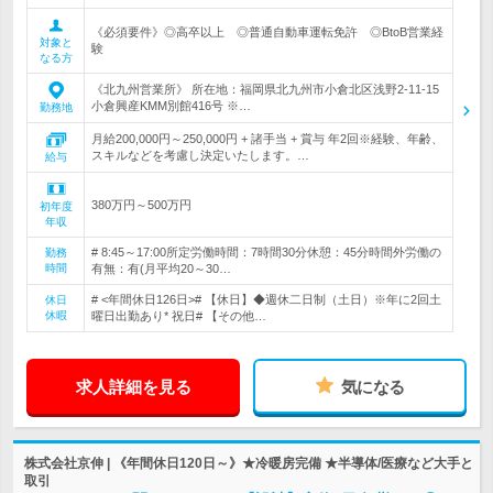
《必須要件》◎高卒以上 ◎普通自動車運転免許 ◎BtoB営業経
対象と
験
なる方
《北九州営業所》 所在地：福岡県北九州市小倉北区浅野2-11-15
小倉興産KMM別館416号 ※…
勤務地
月給200,000円～250,000円 + 諸手当 + 賞与 年2回※経験、年齢、
スキルなどを考慮し決定いたします。…
給与
380万円～500万円
初年度
年収
# 8:45～17:00所定労働時間：7時間30分休憩：45分時間外労働の
勤務
時間
有無：有(月平均20～30…
# <年間休日126日># 【休日】◆週休二日制（土日）※年に2回土
休日
休暇
曜日出勤あり* 祝日# 【その他…
求人詳細を見る
気になる
株式会社京伸 | 《年間休日120日～》★冷暖房完備 ★半導体/医療など大手と
取引