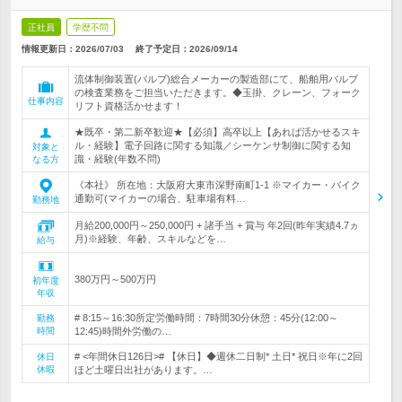
正社員
学歴不問
情報更新日：2026/07/03
終了予定日：
2026/09/14
流体制御装置(バルブ)総合メーカーの製造部にて、船舶用バルブ
の検査業務をご担当いただきます。◆玉掛、クレーン、フォーク
仕事内容
リフト資格活かせます！
★既卒・第二新卒歓迎★【必須】高卒以上【あれば活かせるスキ
ル・経験】電子回路に関する知識／シーケンサ制御に関する知
対象と
識・経験(年数不問)
なる方
《本社》 所在地：大阪府大東市深野南町1-1 ※マイカー・バイク
通勤可(マイカーの場合、駐車場有料…
勤務地
月給200,000円～250,000円 + 諸手当 + 賞与 年2回(昨年実績4.7ヵ
月)※経験、年齢、スキルなどを…
給与
380万円～500万円
初年度
年収
# 8:15～16:30所定労働時間：7時間30分休憩：45分(12:00～
勤務
時間
12:45)時間外労働の…
# <年間休日126日># 【休日】◆週休二日制* 土日* 祝日※年に2回
休日
休暇
ほど土曜日出社があります。…