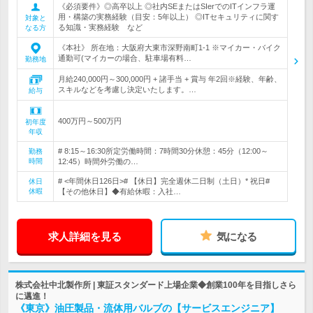
《必須要件》◎高卒以上 ◎社内SEまたはSIerでのITインフラ運
用・構築の実務経験（目安：5年以上） ◎ITセキュリティに関す
対象と
る知識・実務経験 など
なる方
《本社》 所在地：大阪府大東市深野南町1-1 ※マイカー・バイク
通勤可(マイカーの場合、駐車場有料…
勤務地
月給240,000円～300,000円 + 諸手当 + 賞与 年2回※経験、年齢、
スキルなどを考慮し決定いたします。…
給与
400万円～500万円
初年度
年収
# 8:15～16:30所定労働時間：7時間30分休憩：45分（12:00～
勤務
時間
12:45）時間外労働の…
# <年間休日126日># 【休日】完全週休二日制（土日）* 祝日#
休日
休暇
【その他休日】◆有給休暇：入社…
求人詳細を見る
気になる
株式会社中北製作所 | 東証スタンダード上場企業◆創業100年を目指しさら
に邁進！
《東京》油圧製品・流体用バルブの【サービスエンジニア】