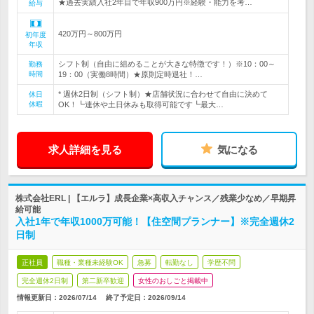
★過去実績入社2年目で年収900万円※経験・能力を考…
給与
420万円～800万円
初年度
年収
シフト制（自由に組めることが大きな特徴です！）※10：00～
勤務
時間
19：00（実働8時間）★原則定時退社！…
* 週休2日制（シフト制）★店舗状況に合わせて自由に決めて
休日
休暇
OK！┗連休や土日休みも取得可能です┗最大…
求人詳細を見る
気になる
株式会社ERL | 【エルラ】成長企業×高収入チャンス／残業少なめ／早期昇
給可能
入社1年で年収1000万可能！【住空間プランナー】※完全週休2
日制
正社員
職種・業種未経験OK
急募
転勤なし
学歴不問
完全週休2日制
第二新卒歓迎
女性のおしごと掲載中
情報更新日：2026/07/14
終了予定日：
2026/09/14