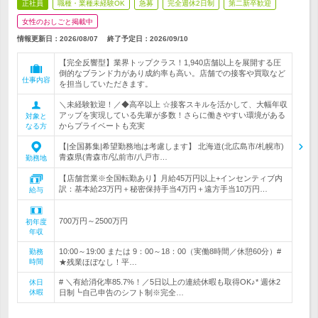
正社員
職種・業種未経験OK
急募
完全週休2日制
第二新卒歓迎
女性のおしごと掲載中
情報更新日：2026/08/07
終了予定日：
2026/09/10
【完全反響型】業界トップクラス！1,940店舗以上を展開する圧
倒的なブランド力があり成約率も高い。店舗での接客や買取など
仕事内容
を担当していただきます。
＼未経験歓迎！／◆高卒以上 ☆接客スキルを活かして、大幅年収
アップを実現している先輩が多数！さらに働きやすい環境がある
対象と
からプライベートも充実
なる方
【|全国募集|希望勤務地は考慮します】 北海道(北広島市/札幌市)
青森県(青森市/弘前市/八戸市…
勤務地
【店舗営業※全国転勤あり】月給45万円以上+インセンティブ内
訳：基本給23万円＋秘密保持手当4万円＋遠方手当10万円…
給与
700万円～2500万円
初年度
年収
10:00～19:00 または 9：00～18：00（実働8時間／休憩60分）#
勤務
時間
★残業ほぼなし！平…
# ＼有給消化率85.7%！／5日以上の連続休暇も取得OK♪* 週休2
休日
休暇
日制┗自己申告のシフト制※完全…