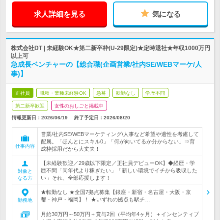
求人詳細を見る
気になる
株式会社DT | 未経験OK★第二新卒枠(U-29限定)★定時退社★年収1000万円
以上可
急成長ベンチャーの【総合職(企画営業/社内SE/WEBマーケ/人
事)】
正社員
職種・業種未経験OK
急募
転勤なし
学歴不問
第二新卒歓迎
女性のおしごと掲載中
情報更新日：2026/06/19
終了予定日：
2026/08/20
営業/社内SE/WEBマーケティング/人事など希望や適性を考慮して
配属。「ほんとにスキル0」「何が向いてるか分からない」⇒育
仕事内容
成枠採用だから大丈夫！
【未経験歓迎／29歳以下限定／正社員デビューOK】◆経歴・学
歴不問「同年代より稼ぎたい」「新しい環境でイチから吸収した
対象と
い」それ、全部応援します！
なる方
★転勤なし ★全国7拠点募集【銀座・新宿・名古屋・大阪・京
都・神戸・福岡】！ ★いずれの拠点も駅チ…
勤務地
月給30万円～50万円＋賞与2回（平均年4ヶ月）＋インセンティブ