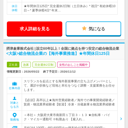
★年間休日125日* 完全週休2日制（土日休み）* 祝日* 有給休暇10
休日
休暇
日～* 夏季休暇4日* 年末…
求人詳細を見る
気になる
摂津倉庫株式会社 | 設立60年以上！全国に拠点を持つ安定の総合物流企業
<大阪>総合物流企業の【海外事業推進】★年間休日125日
正社員
急募
完全週休2日制
女性のおしごと掲載中
情報更新日：2026/05/22
終了予定日：
2026/11/12
スリランカを起点とする海外新規事業の立ち上げメンバーとし
て、通訳や折衝など現地と本社をつなぐ調整・支援業務をお任せ
仕事内容
します。
【必須】高卒以上★海外営業経験者／海外での事業開発経験者／
対象と
貿易・物流業界経験者【歓迎】冷凍・冷蔵倉庫＆物流業界経験者
なる方
＜本社＞ 大阪府大東市南新田１丁目３－１３ ★自転車・バイ
ク・マイカー通勤可 ※転勤あり 【雇入れ…
勤務地
月給244,100円～483,600円※一律支給の諸手当10,000円～