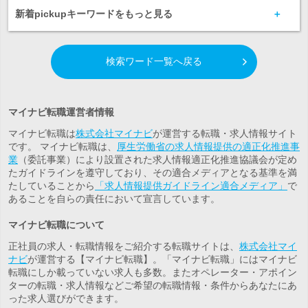
新着pickupキーワードをもっと見る
検索ワード一覧へ戻る
マイナビ転職運営者情報
マイナビ転職は
株式会社マイナビ
が運営する転職・求人情報サイト
です。 マイナビ転職は、
厚生労働省の求人情報提供の適正化推進事
業
（委託事業）により設置された求人情報適正化推進協議会が定め
たガイドラインを遵守しており、その適合メディアとなる基準を満
たしていることから
「求人情報提供ガイドライン適合メディア」
で
あることを自らの責任において宣言しています。
マイナビ転職について
正社員の求人・転職情報をご紹介する転職サイトは、
株式会社マイ
ナビ
が運営する【マイナビ転職】。「マイナビ転職」にはマイナビ
転職にしか載っていない求人も多数。また
オペレーター・アポイン
ター
の転職・求人情報などご希望の転職情報・条件からあなたにあ
った求人選びができます。