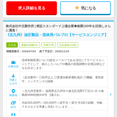
求人詳細を見る
気になる
株式会社中北製作所 | 東証スタンダード上場企業◆創業100年を目指しさら
に邁進！
《北九州》油圧製品・流体用バルブの【サービスエンジニア】
正社員
業種未経験OK
学歴不問
完全週休2日制
情報更新日：2026/07/03
終了予定日：
2026/11/23
流体制御装置(バルブ)総合メーカーである当社にてサービスエン
ジニアとして、納入したバルブや機器の初期調整や定期点検など
仕事内容
をお任せします。
《必須要件》◎高卒以上 ◎普通自動車運転免許 ◎機械、電気保
対象と
守、メンテナンスの経験
なる方
＜北九州営業所＞ 福岡県北九州市小倉北区浅野2丁目11-15 小倉
興産KMM別館416号 【雇入れ…
勤務地
月給200,000円～250,000円 + 諸手当 + 賞与 年2回※経験、年齢、
スキルなどを考慮し決定いたします。…
給与