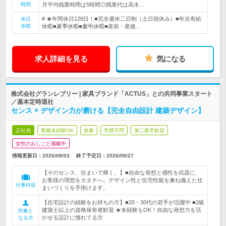
時間
月平均残業時間は5時間◎残業代は高水…
# ★年間休日128日！■完全週休二日制（土日祝休み）■年次有給
休日
休暇
休暇■夏季休暇■慶弔休暇■産前・産後…
求人詳細を見る
気になる
株式会社グランレブリー | 家具ブランド「ACTUS」との共同事業スタート
／基本定時退社
センス × デザイン力が磨ける【完全自由設計 建築デザイン】
正社員
業種未経験OK
急募
学歴不問
第二新卒歓迎
女性のおしごと掲載中
情報更新日：2026/08/03
終了予定日：
2026/08/27
【そのセンス、住まいで輝く。】■自由な発想と感性を武器に、
お客様の理想をカタチへ。デザイン性と住宅性能を兼ね備えた住
仕事内容
まいづくりを手掛けます。
【住宅設計の経験をお持ちの方】■20・30代の若手が活躍中 ■2級
建築士以上の資格保有者歓迎 ★未経験もOK！自由な発想力を活
対象と
かせる設計に憧れてる方
なる方