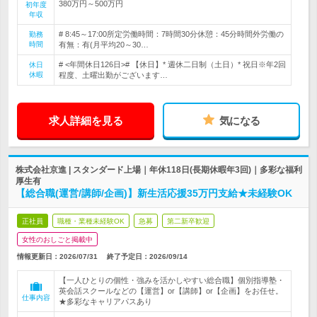
380万円～500万円
初年度
年収
# 8:45～17:00所定労働時間：7時間30分休憩：45分時間外労働の
勤務
時間
有無：有(月平均20～30…
# <年間休日126日># 【休日】* 週休二日制（土日）* 祝日※年2回
休日
休暇
程度、土曜出勤がございます…
求人詳細を見る
気になる
株式会社京進 | スタンダード上場｜年休118日(長期休暇年3回)｜多彩な福利
厚生有
【総合職(運営/講師/企画)】新生活応援35万円支給★未経験OK
正社員
職種・業種未経験OK
急募
第二新卒歓迎
女性のおしごと掲載中
情報更新日：2026/07/31
終了予定日：
2026/09/14
【一人ひとりの個性・強みを活かしやすい総合職】個別指導塾・
英会話スクールなどの【運営】or【講師】or【企画】をお任せ。
仕事内容
★多彩なキャリアパスあり