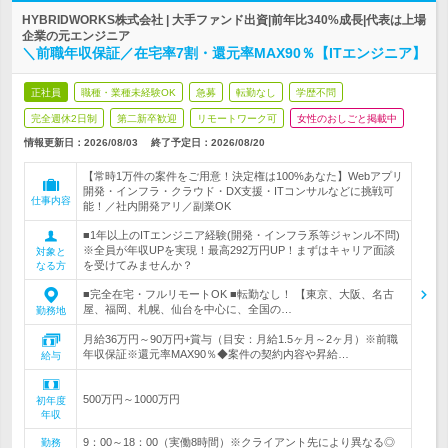
HYBRIDWORKS株式会社 | 大手ファンド出資|前年比340%成長|代表は上場
企業の元エンジニア
＼前職年収保証／在宅率7割・還元率MAX90％【ITエンジニア】
正社員
職種・業種未経験OK
急募
転勤なし
学歴不問
完全週休2日制
第二新卒歓迎
リモートワーク可
女性のおしごと掲載中
情報更新日：2026/08/03
終了予定日：
2026/08/20
【常時1万件の案件をご用意！決定権は100%あなた】Webアプリ
開発・インフラ・クラウド・DX支援・ITコンサルなどに挑戦可
仕事内容
能！／社内開発アリ／副業OK
■1年以上のITエンジニア経験(開発・インフラ系等ジャンル不問)
※全員が年収UPを実現！最高292万円UP！まずはキャリア面談
対象と
を受けてみませんか？
なる方
■完全在宅・フルリモートOK ■転勤なし！ 【東京、大阪、名古
屋、福岡、札幌、仙台を中心に、全国の…
勤務地
月給36万円～90万円+賞与（目安：月給1.5ヶ月～2ヶ月）※前職
年収保証※還元率MAX90％◆案件の契約内容や昇給…
給与
500万円～1000万円
初年度
年収
9：00～18：00（実働8時間）※クライアント先により異なる◎
勤務