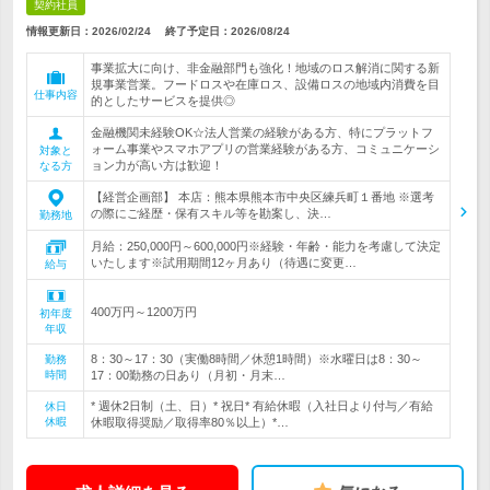
契約社員
情報更新日：2026/02/24
終了予定日：
2026/08/24
事業拡大に向け、非金融部門も強化！地域のロス解消に関する新
規事業営業。フードロスや在庫ロス、設備ロスの地域内消費を目
仕事内容
的としたサービスを提供◎
金融機関未経験OK☆法人営業の経験がある方、特にプラットフ
ォーム事業やスマホアプリの営業経験がある方、コミュニケーシ
対象と
ョン力が高い方は歓迎！
なる方
【経営企画部】 本店：熊本県熊本市中央区練兵町１番地 ※選考
の際にご経歴・保有スキル等を勘案し、決…
勤務地
月給：250,000円～600,000円※経験・年齢・能力を考慮して決定
いたします※試用期間12ヶ月あり（待遇に変更…
給与
400万円～1200万円
初年度
年収
8：30～17：30（実働8時間／休憩1時間）※水曜日は8：30～
勤務
時間
17：00勤務の日あり（月初・月末…
* 週休2日制（土、日）* 祝日* 有給休暇（入社日より付与／有給
休日
休暇
休暇取得奨励／取得率80％以上）*…