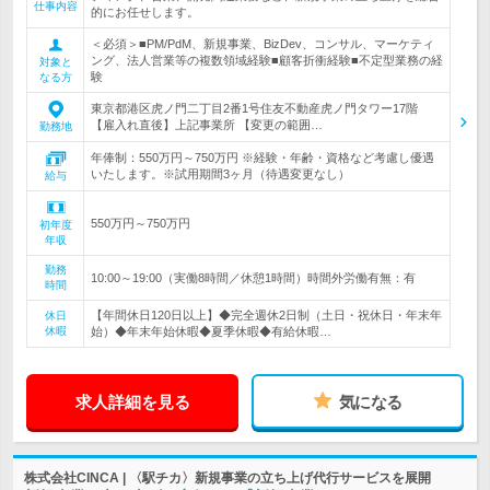
仕事内容
的にお任せします。
＜必須＞■PM/PdM、新規事業、BizDev、コンサル、マーケティ
ング、法人営業等の複数領域経験■顧客折衝経験■不定型業務の経
対象と
験
なる方
東京都港区虎ノ門二丁目2番1号住友不動産虎ノ門タワー17階
【雇入れ直後】上記事業所 【変更の範囲…
勤務地
年俸制：550万円～750万円 ※経験・年齢・資格など考慮し優遇
いたします。※試用期間3ヶ月（待遇変更なし）
給与
550万円～750万円
初年度
年収
勤務
10:00～19:00（実働8時間／休憩1時間）時間外労働有無：有
時間
【年間休日120日以上】◆完全週休2日制（土日・祝休日・年末年
休日
休暇
始）◆年末年始休暇◆夏季休暇◆有給休暇…
求人詳細を見る
気になる
株式会社CINCA | 〈駅チカ〉新規事業の立ち上げ代行サービスを展開