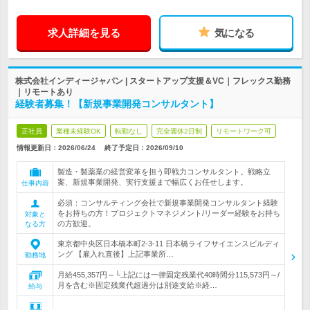
求人詳細を見る
気になる
株式会社インディージャパン | スタートアップ支援＆VC｜フレックス勤務
｜リモートあり
経験者募集！【新規事業開発コンサルタント】
正社員
業種未経験OK
転勤なし
完全週休2日制
リモートワーク可
情報更新日：2026/06/24
終了予定日：
2026/09/10
製造・製薬業の経営変革を担う即戦力コンサルタント。戦略立
案、新規事業開発、実行支援まで幅広くお任せします。
仕事内容
必須：コンサルティング会社で新規事業開発コンサルタント経験
をお持ちの方！プロジェクトマネジメント/リーダー経験をお持ち
対象と
の方歓迎。
なる方
東京都中央区日本橋本町2-3-11 日本橋ライフサイエンスビルディ
ング 【雇入れ直後】上記事業所…
勤務地
月給455,357円～└上記には一律固定残業代40時間分115,573円～/
月を含む※固定残業代超過分は別途支給※経…
給与