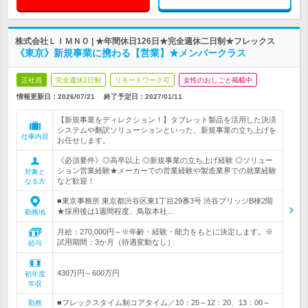
株式会社ＬＩＭＮＯ | ★年間休日126日★完全週休二日制★フレックス
《東京》新規事業に携わる【営業】★メンバークラス
正社員
完全週休2日制
リモートワーク可
女性のおしごと掲載中
情報更新日：2026/07/21
終了予定日：
2027/01/11
【新規事業をディレクション！】タブレット製品を活用した決済
システムや翻訳ソリューションといった、新規事業の立ち上げを
仕事内容
お任せします。
《必須要件》◎高卒以上 ◎新規事業の立ち上げ経験 ◎ソリュー
ション営業経験★メーカーでの営業経験や製造業界での就業経験
対象と
など歓迎！
なる方
■東京事務所 東京都渋谷区東1丁目29番3号 渋谷ブリッジB棟2階
★採用後は1週間程度、鳥取本社…
勤務地
月給：270,000円～※年齢・経験・能力をもとに決定します。※
試用期間：3か月（待遇変動なし）
給与
430万円～600万円
初年度
年収
■フレックスタイム制コアタイム／10：25～12：20、13：00～
勤務