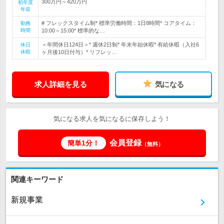
300万円～420万円
初年度
年収
# フレックスタイム制* 標準労働時間：1日8時間* コアタイム：
勤務
時間
10:00～15:00* 標準的な…
＜年間休日124日＞* 週休2日制* 年末年始休暇* 有給休暇（入社6
休日
休暇
ヶ月後10日付与）* リフレッ…
求人詳細を見る
気になる
気になる求人を気になるに保存しよう！
会員登録
簡単1分！
（無料）
関連キーワード
新規事業