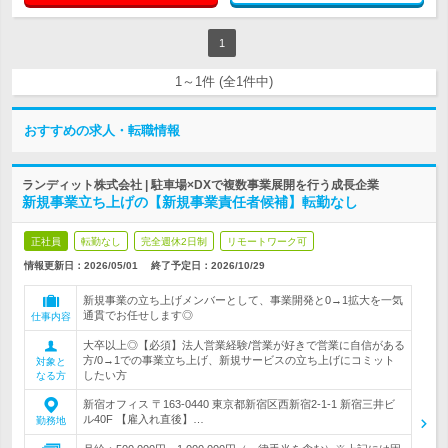
1
1～1件 (全1件中)
おすすめの求人・転職情報
ランディット株式会社 | 駐車場×DXで複数事業展開を行う成長企業
新規事業立ち上げの【新規事業責任者候補】転勤なし
正社員
転勤なし
完全週休2日制
リモートワーク可
情報更新日：2026/05/01
終了予定日：
2026/10/29
新規事業の立ち上げメンバーとして、事業開発と0→1拡大を一気
通貫でお任せします◎
仕事内容
大卒以上◎【必須】法人営業経験/営業が好きで営業に自信がある
方/0→1での事業立ち上げ、新規サービスの立ち上げにコミット
対象と
したい方
なる方
新宿オフィス 〒163-0440 東京都新宿区西新宿2-1-1 新宿三井ビ
ル40F 【雇入れ直後】…
勤務地