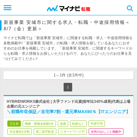
新規事業 安城市に関する求人・転職・中途採用情報＜
8/7（金）更新＞
マイナビ転職では「新規事業 安城市」に関連する転職・求人・中途採用情報を
多数掲載中!「新規事業 安城市」の転職・求人情報を探しているあなたにおす
すめのお仕事を掲載しています。「新規事業 安城市」に関連するキーワードか
らも転職・求人情報をお探しいただけるので、あなたにぴったりのお仕事を見
つけてみてください!
1～1件 (全1件中)
1
HYBRIDWORKS株式会社 | 大手ファンド出資|前年比340%成長|代表は上場
企業の元エンジニア
＼前職年収保証／在宅率7割・還元率MAX90％【ITエンジニア】
正社員
職種・業種未経験OK
急募
転勤なし
学歴不問
完全週休2日制
第二新卒歓迎
リモートワーク可
女性のおしごと掲載中