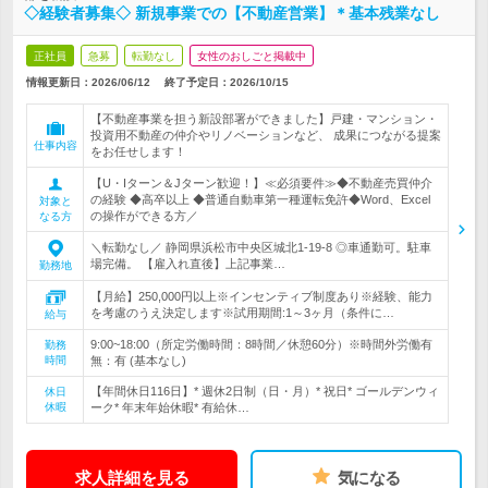
◇経験者募集◇ 新規事業での【不動産営業】＊基本残業なし
正社員
急募
転勤なし
女性のおしごと掲載中
情報更新日：2026/06/12
終了予定日：
2026/10/15
【不動産事業を担う新設部署ができました】戸建・マンション・
投資用不動産の仲介やリノベーションなど、 成果につながる提案
仕事内容
をお任せします！
【U・Iターン＆Jターン歓迎！】≪必須要件≫◆不動産売買仲介
の経験 ◆高卒以上 ◆普通自動車第一種運転免許◆Word、Excel
対象と
の操作ができる方／
なる方
＼転勤なし／ 静岡県浜松市中央区城北1-19-8 ◎車通勤可。駐車
場完備。 【雇入れ直後】上記事業…
勤務地
【月給】250,000円以上※インセンティブ制度あり※経験、能力
を考慮のうえ決定します※試用期間:1～3ヶ月（条件に…
給与
9:00~18:00（所定労働時間：8時間／休憩60分）※時間外労働有
勤務
時間
無：有 (基本なし)
【年間休日116日】* 週休2日制（日・月）* 祝日* ゴールデンウィ
休日
休暇
ーク* 年末年始休暇* 有給休…
求人詳細を見る
気になる