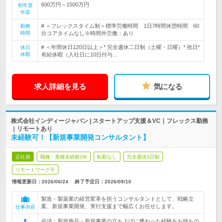
600万円～1500万円
初年度
年収
# ＜フレックスタイム制＞標準労働時間 1日7時間休憩時間 60
勤務
時間
分コアタイムなし※時間外労働：あり
# ＜年間休日120日以上＞* 完全週休二日制（土曜・日曜）* 祝日*
休日
休暇
有給休暇（入社日に10日付与…
求人詳細を見る
気になる
株式会社インディージャパン | スタートアップ支援＆VC｜フレックス勤務
｜リモートあり
未経験可！【新規事業開発コンサルタント】
正社員
職種・業種未経験OK
転勤なし
完全週休2日制
リモートワーク可
情報更新日：2026/06/24
終了予定日：
2026/09/10
製造・製薬業の経営変革を担うコンサルタントとして、戦略立
案、新規事業開発、実行支援まで幅広くお任せします。
仕事内容
必須：新規商品・新規事業の立ち上げに携わった経験をお持ちの