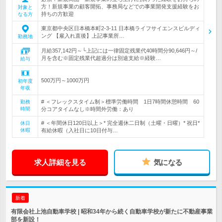
方！新規事業の顧客開拓、事務局などでの事業開発支援経験をお
対象と
持ちの方歓迎
なる方
東京都中央区日本橋本町2-3-11 日本橋ライフサイエンスビルディ
ング 【雇入れ直後】上記事業所…
勤務地
月給357,142円～└上記には一律固定残業代40時間分90,646円～/
月を含む※固定残業代超過分は別途支給※経験…
給与
500万円～1000万円
初年度
年収
# ＜フレックスタイム制＞標準労働時間 1日7時間休憩時間 60
勤務
時間
分コアタイムなし※時間外労働：あり
# ＜年間休日120日以上＞* 完全週休二日制（土曜・日曜）* 祝日*
休日
休暇
有給休暇（入社日に10日付与…
求人詳細を見る
気になる
新着
有限会社上池自動車学校 | 昭和34年から続く自動車学校が新たに不動産事業
部を新設！