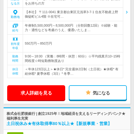
をお持ちの方
なる方
【本社】 〒111-0041 東京都台東区元浅草3-7-1 住友不動産上野
御徒町ビル4階 ※在宅可…
勤務地
年俸制5,500,000円～8,500,000円 （分割回数12回）※経験・能
力・適性などを考慮のうえ、優遇いたしま…
給与
550万円～850万円
初年度
年収
9:00～18:00 （実働：8時間・休憩：60分）☆平均残業月10~15時
勤務
時間
間程度☆時短勤務制度あり
＜年休123日以上＞★休日* 完全週休2日制（土日祝）★休暇* 有
休日
休暇
給休暇* 夏季休暇（3日）* 冬季…
求人詳細を見る
気になる
株式会社肥後銀行 | 創立1925年！地域経済を支えるリーディングバンク★
福利厚生充実
土日祝休み★有休取得率80％以上★【新規事業・営業】