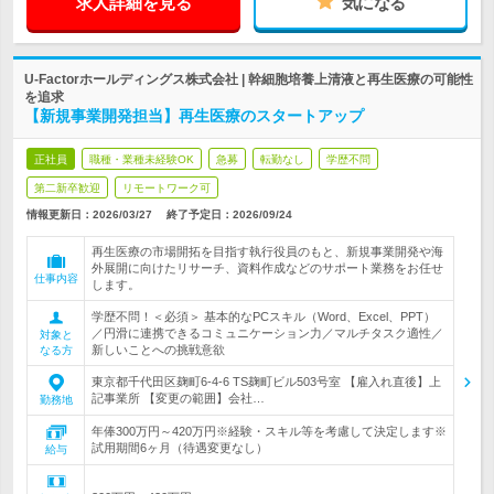
求人詳細を見る
気になる
U-Factorホールディングス株式会社 | 幹細胞培養上清液と再生医療の可能性
を追求
【新規事業開発担当】再生医療のスタートアップ
正社員
職種・業種未経験OK
急募
転勤なし
学歴不問
第二新卒歓迎
リモートワーク可
情報更新日：2026/03/27
終了予定日：
2026/09/24
再生医療の市場開拓を目指す執行役員のもと、新規事業開発や海
外展開に向けたリサーチ、資料作成などのサポート業務をお任せ
仕事内容
します。
学歴不問！＜必須＞ 基本的なPCスキル（Word、Excel、PPT）
／円滑に連携できるコミュニケーション力／マルチタスク適性／
対象と
新しいことへの挑戦意欲
なる方
東京都千代田区麹町6-4-6 TS麹町ビル503号室 【雇入れ直後】上
記事業所 【変更の範囲】会社…
勤務地
年俸300万円～420万円※経験・スキル等を考慮して決定します※
試用期間6ヶ月（待遇変更なし）
給与