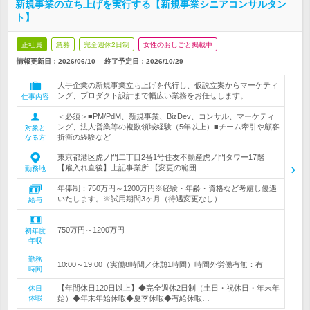
新規事業の立ち上げを実行する【新規事業シニアコンサルタン
ト】
正社員
急募
完全週休2日制
女性のおしごと掲載中
情報更新日：2026/06/10
終了予定日：
2026/10/29
大手企業の新規事業立ち上げを代行し、仮説立案からマーケティ
ング、プロダクト設計まで幅広い業務をお任せします。
仕事内容
＜必須＞■PM/PdM、新規事業、BizDev、コンサル、マーケティ
ング、法人営業等の複数領域経験（5年以上）■チーム牽引や顧客
対象と
折衝の経験など
なる方
東京都港区虎ノ門二丁目2番1号住友不動産虎ノ門タワー17階
【雇入れ直後】上記事業所 【変更の範囲…
勤務地
年俸制：750万円～1200万円※経験・年齢・資格など考慮し優遇
いたします。※試用期間3ヶ月（待遇変更なし）
給与
750万円～1200万円
初年度
年収
勤務
10:00～19:00（実働8時間／休憩1時間）時間外労働有無：有
時間
【年間休日120日以上】◆完全週休2日制（土日・祝休日・年末年
休日
休暇
始）◆年末年始休暇◆夏季休暇◆有給休暇…