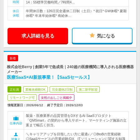
時間
14：55標準労働時間／7時間4…
年間休日数：126日完全週休二日制（土日）* 祝日* GW休暇* 夏期
休日
休暇
休暇* 年末年始休暇* 有給休…
求人詳細を見る
気になる
新着
株式会社Berry | 創業5年で急成長｜240超の医療機関に導入される医療機器
メーカー
医療SaaS×AI新規事業！【SaaSセールス】
正社員
業種未経験OK
完全週休2日制
第二新卒歓迎
リモートワーク可
女性のおしごと掲載中
情報更新日：2026/06/12
終了予定日：
2026/12/03
製薬・医療業界の品質管理をDXするAI SaaSプロダクト
「QMSmart」の契約から導入サポート、マーケティング施策の立
仕事内容
案まで幅広く担当。
＼キャリアアップを目指したい方に最適♪／◎BtoBの営業経験
◎SaaSサービスの営業経験/DX、ITソリューションに関する知識
対象と