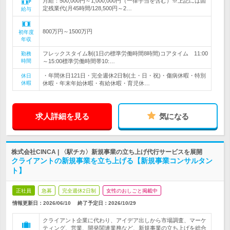
月給：500,000円～1,000,000円（一律手当を含む）※上記には固
定残業代(月45時間/128,500円～2…
給与
800万円～1500万円
初年度
年収
フレックスタイム制(1日の標準労働時間8時間)コアタイム 11:00
勤務
時間
～15:00標準労働時間帯10:…
・年間休日121日・完全週休2日制(土・日・祝)・傷病休暇・特別
休日
休暇
休暇・年末年始休暇・有給休暇・育児休…
求人詳細を見る
気になる
株式会社CINCA | 〈駅チカ〉新規事業の立ち上げ代行サービスを展開
クライアントの新規事業を立ち上げる【新規事業コンサルタン
ト】
正社員
急募
完全週休2日制
女性のおしごと掲載中
情報更新日：2026/06/10
終了予定日：
2026/10/29
クライアント企業に代わり、アイデア出しから市場調査、マーケ
ティング、営業、開発関連業務など、新規事業の立ち上げを総合