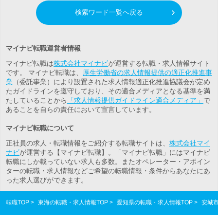
検索ワード一覧へ戻る
マイナビ転職運営者情報
マイナビ転職は
株式会社マイナビ
が運営する転職・求人情報サイト
です。 マイナビ転職は、
厚生労働省の求人情報提供の適正化推進事
業
（委託事業）により設置された求人情報適正化推進協議会が定め
たガイドラインを遵守しており、その適合メディアとなる基準を満
たしていることから
「求人情報提供ガイドライン適合メディア」
で
あることを自らの責任において宣言しています。
マイナビ転職について
正社員の求人・転職情報をご紹介する転職サイトは、
株式会社マイ
ナビ
が運営する【マイナビ転職】。「マイナビ転職」にはマイナビ
転職にしか載っていない求人も多数。また
オペレーター・アポイン
ター
の転職・求人情報などご希望の転職情報・条件からあなたにあ
った求人選びができます。
転職TOP
東海の転職・求人情報TOP
愛知県の転職・求人情報TOP
安城