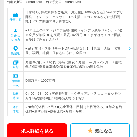
情報更新日：2026/08/03
終了予定日：
2026/08/20
【常時1万件の案件をご用意！決定権は100%あなた】Webアプリ
開発・インフラ・クラウド・DX支援・ITコンサルなどに挑戦可
仕事内容
能！／社内開発アリ／副業OK
■1年以上のITエンジニア経験(開発・インフラ系等ジャンル不問)
※全員が年収UPを実現！最高292万円UP！まずはキャリア面談
対象と
を受けてみませんか？
なる方
■完全在宅・フルリモートOK ■転勤なし！ 【東京、大阪、名古
屋、福岡、札幌、仙台を中心に、全国の…
勤務地
月給36万円～90万円+賞与（目安：月給1.5ヶ月～2ヶ月）※前職
年収保証※還元率MAX90％◆案件の契約内容や昇給…
給与
500万円～1000万円
初年度
年収
9：00～18：00（実働8時間）※クライアント先により異なる◎
勤務
時間
月平均残業時間は5時間◎残業代は高水…
# ★年間休日128日！■完全週休二日制（土日祝休み）■年次有給
休日
休暇
休暇■夏季休暇■慶弔休暇■産前・産後…
求人詳細を見る
気になる