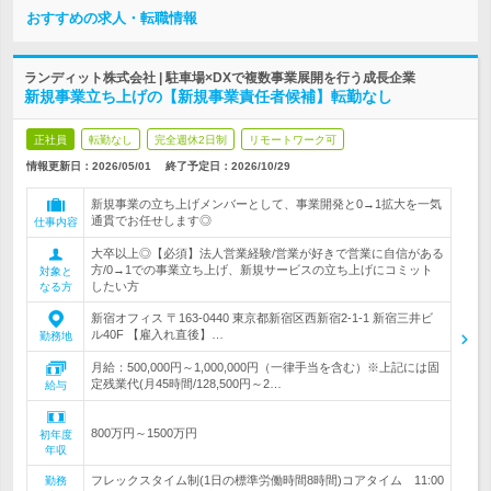
おすすめの求人・転職情報
ランディット株式会社 | 駐車場×DXで複数事業展開を行う成長企業
新規事業立ち上げの【新規事業責任者候補】転勤なし
正社員
転勤なし
完全週休2日制
リモートワーク可
情報更新日：2026/05/01
終了予定日：
2026/10/29
新規事業の立ち上げメンバーとして、事業開発と0→1拡大を一気
通貫でお任せします◎
仕事内容
大卒以上◎【必須】法人営業経験/営業が好きで営業に自信がある
方/0→1での事業立ち上げ、新規サービスの立ち上げにコミット
対象と
したい方
なる方
新宿オフィス 〒163-0440 東京都新宿区西新宿2-1-1 新宿三井ビ
ル40F 【雇入れ直後】…
勤務地
月給：500,000円～1,000,000円（一律手当を含む）※上記には固
定残業代(月45時間/128,500円～2…
給与
800万円～1500万円
初年度
年収
フレックスタイム制(1日の標準労働時間8時間)コアタイム 11:00
勤務