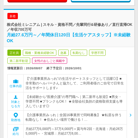
新着
株式会社ミレニアム | スキル・資格不問／先輩同行&研修あり／直行直帰OK
／年収700万可
月給27.6万円～／年間休日120日【生活ケアスタッフ】※未経験
OK
正社員
職種・業種未経験OK
急募
転勤なし
学歴不問
第二新卒歓迎
女性のおしごと掲載中
情報更新日：2026/08/07
終了予定日：
2026/10/01
【”介護事業所みっれ”の生活サポートスタッフとして活躍◎】■
非常勤のヘルパーさんと協力して、ご利用者様のご自宅で日常生
仕事内容
活をサポートします♪
【未経験から“医療介護”の専門職へ｜第二新卒も歓迎】■男女・
学歴不問 ■ブランクもOK！ ★全額会社負担の資格取得支援も導
対象と
入しています◎
なる方
【介護事業所みっれ｜全国16事業所で同時募集】 ★転居を伴う
転勤なし！ ★住みたい場所で働ける！…
勤務地
月給27万6,000円～37万4,000円＋賞与年2回・北海道：月給28万
5,000円～・宮城県：月給27万8,00…
給与