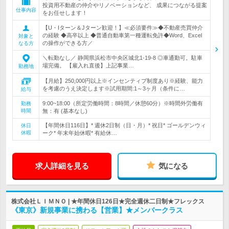
投資用不動産の仲介やリノベーションなど、 成果につながる提案
仕事内容
をお任せします！
【U・Iターン＆Jターン歓迎！】≪必須要件≫◆不動産売買仲介
の経験 ◆高卒以上 ◆普通自動車第一種運転免許◆Word、Excel
対象と
の操作ができる方／
なる方
＼転勤なし／ 静岡県浜松市中央区城北1-19-8 ◎車通勤可。駐車
場完備。 【雇入れ直後】上記事業…
勤務地
【月給】250,000円以上※インセンティブ制度あり※経験、能力
を考慮のうえ決定します※試用期間:1～3ヶ月（条件に…
給与
9:00~18:00（所定労働時間：8時間／休憩60分）※時間外労働有
勤務
時間
無：有 (基本なし)
【年間休日116日】* 週休2日制（日・月）* 祝日* ゴールデンウィ
休日
休暇
ーク* 年末年始休暇* 有給休…
求人詳細を見る
気になる
株式会社ＬＩＭＮＯ | ★年間休日126日★完全週休二日制★フレックス
《東京》新規事業に携わる【営業】★メンバークラス