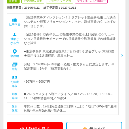
正社員
完全週休2日制
リモートワーク可
女性のおしごと掲載中
情報更新日：2026/07/21
終了予定日：
2027/01/11
【新規事業をディレクション！】タブレット製品を活用した決済
システムや翻訳ソリューションといった、新規事業の立ち上げを
仕事内容
お任せします。
《必須要件》◎高卒以上 ◎新規事業の立ち上げ経験 ◎ソリュー
ション営業経験★メーカーでの営業経験や製造業界での就業経験
対象と
など歓迎！
なる方
■東京事務所 東京都渋谷区東1丁目29番3号 渋谷ブリッジB棟2階
★採用後は1週間程度、鳥取本社…
勤務地
月給：270,000円～※年齢・経験・能力をもとに決定します。※
試用期間：3か月（待遇変動なし）
給与
430万円～600万円
初年度
年収
■フレックスタイム制コアタイム／10：25～12：20、13：00～
勤務
時間
14：55標準労働時間／7時間4…
年間休日数：126日完全週休二日制（土日）* 祝日* GW休暇* 夏期
休日
休暇
休暇* 年末年始休暇* 有給休…