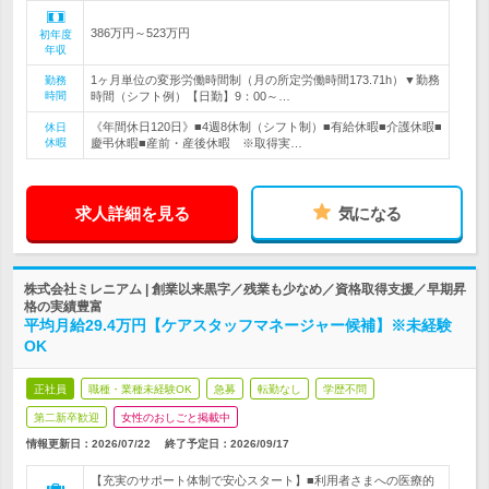
386万円～523万円
初年度
年収
1ヶ月単位の変形労働時間制（月の所定労働時間173.71h）▼勤務
勤務
時間
時間（シフト例）【日勤】9：00～…
《年間休日120日》■4週8休制（シフト制）■有給休暇■介護休暇■
休日
休暇
慶弔休暇■産前・産後休暇 ※取得実…
求人詳細を見る
気になる
株式会社ミレニアム | 創業以来黒字／残業も少なめ／資格取得支援／早期昇
格の実績豊富
平均月給29.4万円【ケアスタッフマネージャー候補】※未経験
OK
正社員
職種・業種未経験OK
急募
転勤なし
学歴不問
第二新卒歓迎
女性のおしごと掲載中
情報更新日：2026/07/22
終了予定日：
2026/09/17
【充実のサポート体制で安心スタート】■利用者さまへの医療的