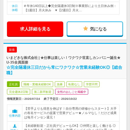
# 年休140日以上◆完全隔週休3日制※事業部により土日休み例：
休日
休暇
【1週目】月火休み ▼【2週目】月火…
求人詳細を見る
気になる
新着
いまどきな株式会社 | ★仕事は楽しい！ワクワク世直しカンパニー誕生★
U-35全員面接
☆完全隔週休三日だから常にワクワク☆営業未経験OK◎【総合
職】
正社員
職種・業種未経験OK
急募
転勤なし
学歴不問
完全週休2日制
第二新卒歓迎
女性のおしごと掲載中
情報更新日：2026/07/24
終了予定日：
2026/10/22
【苦手よりも得意を伸ばす！自分専用の研修からスタート】大手
の有名サービスの提案で営業デビュー★ノルマなし！だけど成果
仕事内容
は毎月インセン還元！
【未経験歓迎・正社員デビューもOK】◎仲間と楽しく働ける ◎
休みが増える ◎生活に嬉しい制度イッパイ⇒”いいな”と思った