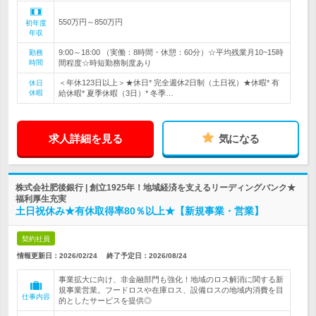
550万円～850万円
初年度
年収
9:00～18:00 （実働：8時間・休憩：60分）☆平均残業月10~15時
勤務
時間
間程度☆時短勤務制度あり
＜年休123日以上＞★休日* 完全週休2日制（土日祝）★休暇* 有
休日
休暇
給休暇* 夏季休暇（3日）* 冬季…
求人詳細を見る
気になる
株式会社肥後銀行 | 創立1925年！地域経済を支えるリーディングバンク★
福利厚生充実
土日祝休み★有休取得率80％以上★【新規事業・営業】
契約社員
情報更新日：2026/02/24
終了予定日：
2026/08/24
事業拡大に向け、非金融部門も強化！地域のロス解消に関する新
規事業営業。フードロスや在庫ロス、設備ロスの地域内消費を目
仕事内容
的としたサービスを提供◎