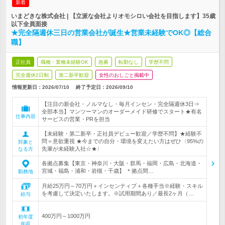
新着
いまどきな株式会社 | 【立派な会社よりオモシロい会社を目指します】35歳
以下全員面接
★完全隔週休三日の営業会社が誕生★営業未経験でOK◎【総合
職】
正社員
職種・業種未経験OK
急募
転勤なし
学歴不問
完全週休2日制
第二新卒歓迎
女性のおしごと掲載中
情報更新日：2026/07/10
終了予定日：
2026/09/10
【注目の新会社・ノルマなし・毎月インセン・完全隔週休3日⇒
全部本当】マンツーマンのオーダーメイド研修でスタート★有名
仕事内容
サービスの営業・PRを担当
【未経験・第二新卒・正社員デビュー歓迎／学歴不問】★経験不
問＝意欲重視 ★今までの自分・環境を変えたい方はぜひ〈95%の
対象と
先輩が未経験入社☆★〉
なる方
各拠点募集【東京・神奈川・大阪・群馬・福岡・広島・北海道・
宮城・福島・浦和・岩槻・千歳】 ＊拠点間…
勤務地
月給25万円～70万円＋インセンティブ＋各種手当※経験・スキル
を考慮して決定いたします。※試用期間あり／最長2ヶ月（…
給与
400万円～1000万円
初年度
年収