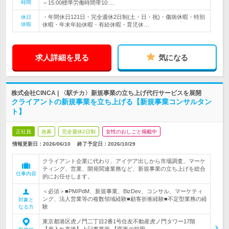
時間
～15:00標準労働時間帯10:…
・年間休日121日・完全週休2日制(土・日・祝)・傷病休暇・特別
休日
休暇
休暇・年末年始休暇・有給休暇・育児休…
求人詳細を見る
気になる
株式会社CINCA | 〈駅チカ〉新規事業の立ち上げ代行サービスを展開
クライアントの新規事業を立ち上げる【新規事業コンサルタン
ト】
正社員
急募
完全週休2日制
女性のおしごと掲載中
情報更新日：2026/06/10
終了予定日：
2026/10/29
クライアント企業に代わり、アイデア出しから市場調査、マーケ
ティング、営業、開発関連業務など、新規事業の立ち上げを総合
仕事内容
的にお任せします。
＜必須＞■PM/PdM、新規事業、BizDev、コンサル、マーケティ
ング、法人営業等の複数領域経験■顧客折衝経験■不定型業務の経
対象と
験
なる方
東京都港区虎ノ門二丁目2番1号住友不動産虎ノ門タワー17階