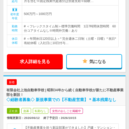
月を含む※固定残業代超過分は別途支給※経験…
給与
500万円～1000万円
初年度
年収
# ＜フレックスタイム制＞標準労働時間 1日7時間休憩時間 60
勤務
時間
分コアタイムなし※時間外労働：あり
# ＜年間休日120日以上＞* 完全週休二日制（土曜・日曜）* 祝日*
休日
休暇
有給休暇（入社日に10日付与…
求人詳細を見る
気になる
新着
有限会社上池自動車学校 | 昭和34年から続く自動車学校が新たに不動産事業
部を新設！
◇経験者募集◇ 新規事業での【不動産営業】＊基本残業なし
正社員
急募
転勤なし
女性のおしごと掲載中
情報更新日：2026/06/12
終了予定日：
2026/10/15
【不動産事業を担う新設部署ができました】戸建・マンション・