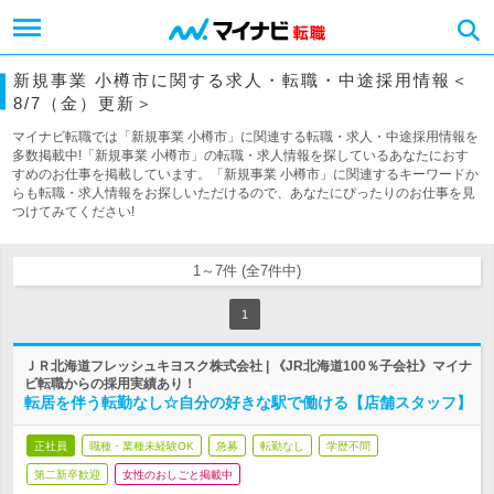
新規事業 小樽市に関する求人・転職・中途採用情報＜
8/7（金）更新＞
マイナビ転職では「新規事業 小樽市」に関連する転職・求人・中途採用情報を
多数掲載中!「新規事業 小樽市」の転職・求人情報を探しているあなたにおす
すめのお仕事を掲載しています。「新規事業 小樽市」に関連するキーワードか
らも転職・求人情報をお探しいただけるので、あなたにぴったりのお仕事を見
つけてみてください!
1～7件 (全7件中)
1
ＪＲ北海道フレッシュキヨスク株式会社 | 《JR北海道100％子会社》マイナ
ビ転職からの採用実績あり！
転居を伴う転勤なし☆自分の好きな駅で働ける【店舗スタッフ】
正社員
職種・業種未経験OK
急募
転勤なし
学歴不問
第二新卒歓迎
女性のおしごと掲載中