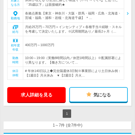
対象と
「35歳以下」は面接確約★
なる方
各拠点募集【東京・神奈川・大阪・群馬・福岡・広島・北海道・
宮城・福島・浦和・岩槻・北海道千歳】 ＊…
勤務地
月給25万円～70万円＋インセンティブ＋各種手当※経験・スキル
を考慮して決定いたします。※試用期間あり／最長2ヶ月（…
給与
400万円～1000万円
初年度
年収
10:00～19:00（実働8時間以内／休憩1時間以上）※配属部署によ
勤務
時間
り異なります。【働き方について…
# 年休140日以上◆完全隔週休3日制※事業部により土日休み例：
休日
休暇
【1週目】月火休み ▼【2週目】月火…
求人詳細を見る
気になる
1
1～7件 (全7件中)