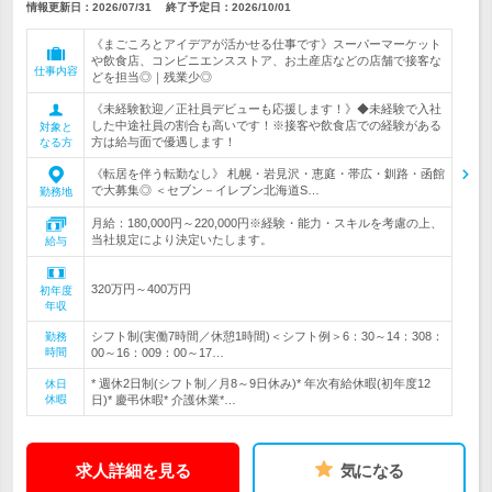
情報更新日：2026/07/31
終了予定日：
2026/10/01
《まごころとアイデアが活かせる仕事です》スーパーマーケット
や飲食店、コンビニエンスストア、お土産店などの店舗で接客な
仕事内容
どを担当◎｜残業少◎
《未経験歓迎／正社員デビューも応援します！》◆未経験で入社
した中途社員の割合も高いです！※接客や飲食店での経験がある
対象と
方は給与面で優遇します！
なる方
《転居を伴う転勤なし》 札幌・岩見沢・恵庭・帯広・釧路・函館
で大募集◎ ＜セブン－イレブン北海道S…
勤務地
月給：180,000円～220,000円※経験・能力・スキルを考慮の上、
当社規定により決定いたします。
給与
320万円～400万円
初年度
年収
シフト制(実働7時間／休憩1時間)＜シフト例＞6：30～14：308：
勤務
時間
00～16：009：00～17…
* 週休2日制(シフト制／月8～9日休み)* 年次有給休暇(初年度12
休日
休暇
日)* 慶弔休暇* 介護休業*…
求人詳細を見る
気になる