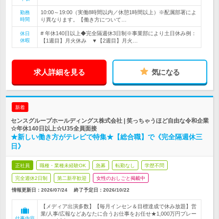
10:00～19:00（実働8時間以内／休憩1時間以上）※配属部署によ
勤務
時間
り異なります。【働き方について…
# 年休140日以上◆完全隔週休3日制※事業部により土日休み例：
休日
休暇
【1週目】月火休み ▼【2週目】月火…
求人詳細を見る
気になる
新着
センスグループホールディングス株式会社 | 笑っちゃうほど自由な令和企業
☆年休140日以上☆U35全員面接
★新しい働き方がテレビで特集★【総合職】で《完全隔週休三
日》
正社員
職種・業種未経験OK
急募
転勤なし
学歴不問
完全週休2日制
第二新卒歓迎
女性のおしごと掲載中
情報更新日：2026/07/24
終了予定日：
2026/10/22
【メディア出演多数】【毎月インセン＆目標達成で休み放題】営
業/人事/広報などあなたに合うお仕事をお任せ★1,000万円プレー
仕事内容