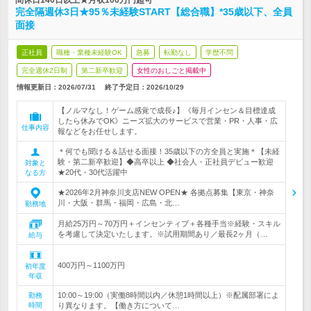
間休日140日以上★月収100万円超可
完全隔週休3日★95％未経験START【総合職】*35歳以下、全員
面接
正社員
職種・業種未経験OK
急募
転勤なし
学歴不問
完全週休2日制
第二新卒歓迎
女性のおしごと掲載中
情報更新日：2026/07/31
終了予定日：
2026/10/29
【ノルマなし！ゲーム感覚で成長♪】《毎月インセン＆目標達成
したら休みでOK》ニーズ拡大のサービスで営業・PR・人事・広
仕事内容
報などをお任せします。
＊何でも聞ける＆話せる面接！35歳以下の方全員と実施＊【未経
験・第二新卒歓迎】◆高卒以上 ◆社会人・正社員デビュー歓迎
対象と
★20代・30代活躍中
なる方
★2026年2月神奈川支店NEW OPEN★ 各拠点募集【東京・神奈
川・大阪・群馬・福岡・広島・北…
勤務地
月給25万円～70万円＋インセンティブ＋各種手当※経験・スキル
を考慮して決定いたします。※試用期間あり／最長2ヶ月（…
給与
400万円～1100万円
初年度
年収
10:00～19:00（実働8時間以内／休憩1時間以上）※配属部署によ
勤務
時間
り異なります。【働き方について…