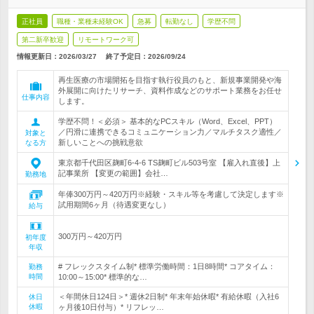
正社員
職種・業種未経験OK
急募
転勤なし
学歴不問
第二新卒歓迎
リモートワーク可
情報更新日：2026/03/27
終了予定日：
2026/09/24
再生医療の市場開拓を目指す執行役員のもと、新規事業開発や海
外展開に向けたリサーチ、資料作成などのサポート業務をお任せ
仕事内容
します。
学歴不問！＜必須＞ 基本的なPCスキル（Word、Excel、PPT）
／円滑に連携できるコミュニケーション力／マルチタスク適性／
対象と
新しいことへの挑戦意欲
なる方
東京都千代田区麹町6-4-6 TS麹町ビル503号室 【雇入れ直後】上
記事業所 【変更の範囲】会社…
勤務地
年俸300万円～420万円※経験・スキル等を考慮して決定します※
試用期間6ヶ月（待遇変更なし）
給与
300万円～420万円
初年度
年収
# フレックスタイム制* 標準労働時間：1日8時間* コアタイム：
勤務
時間
10:00～15:00* 標準的な…
＜年間休日124日＞* 週休2日制* 年末年始休暇* 有給休暇（入社6
休日
休暇
ヶ月後10日付与）* リフレッ…