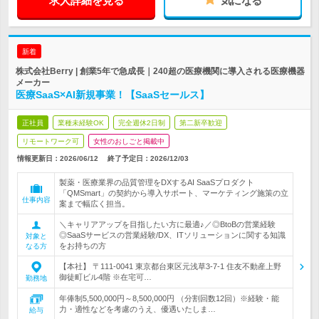
求人詳細を見る
気になる
新着
株式会社Berry | 創業5年で急成長｜240超の医療機関に導入される医療機器
メーカー
医療SaaS×AI新規事業！【SaaSセールス】
正社員
業種未経験OK
完全週休2日制
第二新卒歓迎
リモートワーク可
女性のおしごと掲載中
情報更新日：2026/06/12
終了予定日：
2026/12/03
製薬・医療業界の品質管理をDXするAI SaaSプロダクト
「QMSmart」の契約から導入サポート、マーケティング施策の立
仕事内容
案まで幅広く担当。
＼キャリアアップを目指したい方に最適♪／◎BtoBの営業経験
◎SaaSサービスの営業経験/DX、ITソリューションに関する知識
対象と
をお持ちの方
なる方
【本社】 〒111-0041 東京都台東区元浅草3-7-1 住友不動産上野
御徒町ビル4階 ※在宅可…
勤務地
年俸制5,500,000円～8,500,000円 （分割回数12回）※経験・能
力・適性などを考慮のうえ、優遇いたしま…
給与