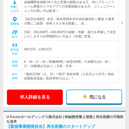
金融機関未経験OK☆法人営業の経験がある方、特にプラットフ
ォーム事業やスマホアプリの営業経験がある方、コミュニケーシ
対象と
ョン力が高い方は歓迎！
なる方
【経営企画部】 本店：熊本県熊本市中央区練兵町１番地 ※選考
の際にご経歴・保有スキル等を勘案し、決…
勤務地
月給：250,000円～600,000円※経験・年齢・能力を考慮して決定
いたします※試用期間12ヶ月あり（待遇に変更…
給与
400万円～1200万円
初年度
年収
8：30～17：30（実働8時間／休憩1時間）※水曜日は8：30～
勤務
時間
17：00勤務の日あり（月初・月末…
* 週休2日制（土、日）* 祝日* 有給休暇（入社日より付与／有給
休日
休暇
休暇取得奨励／取得率80％以上）*…
求人詳細を見る
気になる
U-Factorホールディングス株式会社 | 幹細胞培養上清液と再生医療の可能性
を追求
【新規事業開発担当】再生医療のスタートアップ