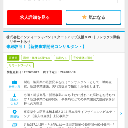
求人詳細を見る
気になる
株式会社インディージャパン | スタートアップ支援＆VC｜フレックス勤務
｜リモートあり
未経験可！【新規事業開発コンサルタント】
正社員
職種・業種未経験OK
転勤なし
完全週休2日制
リモートワーク可
情報更新日：2026/06/24
終了予定日：
2026/09/10
製造・製薬業の経営変革を担うコンサルタントとして、戦略立
案、新規事業開発、実行支援まで幅広くお任せします。
仕事内容
必須：新規商品・新規事業の立ち上げに携わった経験をお持ちの
方！新規事業の顧客開拓、事務局などでの事業開発支援経験をお
対象と
持ちの方歓迎
なる方
東京都中央区日本橋本町2-3-11 日本橋ライフサイエンスビルディ
ング 【雇入れ直後】上記事業所…
勤務地
月給357,142円～└上記には一律固定残業代40時間分90,646円～/