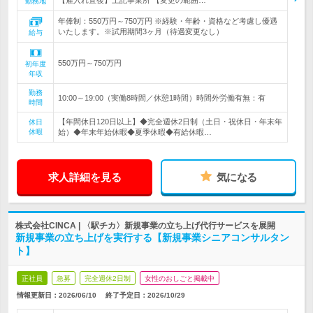
【雇入れ直後】上記事業所 【変更の範囲…
勤務地
年俸制：550万円～750万円 ※経験・年齢・資格など考慮し優遇
いたします。※試用期間3ヶ月（待遇変更なし）
給与
550万円～750万円
初年度
年収
勤務
10:00～19:00（実働8時間／休憩1時間）時間外労働有無：有
時間
【年間休日120日以上】◆完全週休2日制（土日・祝休日・年末年
休日
休暇
始）◆年末年始休暇◆夏季休暇◆有給休暇…
求人詳細を見る
気になる
株式会社CINCA | 〈駅チカ〉新規事業の立ち上げ代行サービスを展開
新規事業の立ち上げを実行する【新規事業シニアコンサルタン
ト】
正社員
急募
完全週休2日制
女性のおしごと掲載中
情報更新日：2026/06/10
終了予定日：
2026/10/29