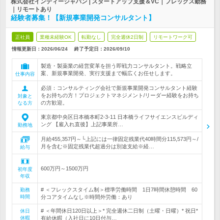
株式会社インディージャパン | スタートアップ支援＆VC｜フレックス勤務
｜リモートあり
経験者募集！【新規事業開発コンサルタント】
正社員
業種未経験OK
転勤なし
完全週休2日制
リモートワーク可
情報更新日：2026/06/24
終了予定日：
2026/09/10
製造・製薬業の経営変革を担う即戦力コンサルタント。戦略立
案、新規事業開発、実行支援まで幅広くお任せします。
仕事内容
必須：コンサルティング会社で新規事業開発コンサルタント経験
をお持ちの方！プロジェクトマネジメント/リーダー経験をお持ち
対象と
の方歓迎。
なる方
東京都中央区日本橋本町2-3-11 日本橋ライフサイエンスビルディ
ング 【雇入れ直後】上記事業所…
勤務地
月給455,357円～└上記には一律固定残業代40時間分115,573円～/
月を含む※固定残業代超過分は別途支給※経…
給与
600万円～1500万円
初年度
年収
# ＜フレックスタイム制＞標準労働時間 1日7時間休憩時間 60
勤務
時間
分コアタイムなし※時間外労働：あり
# ＜年間休日120日以上＞* 完全週休二日制（土曜・日曜）* 祝日*
休日
休暇
有給休暇（入社日に10日付与…