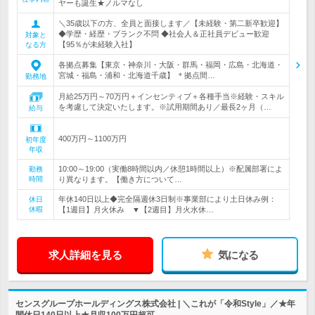
ヤーも誕生★ノルマなし
＼35歳以下の方、全員と面接します／【未経験・第二新卒歓迎】
◆学歴・経歴・ブランク不問 ◆社会人＆正社員デビュー歓迎
対象と
【95％が未経験入社】
なる方
各拠点募集【東京・神奈川・大阪・群馬・福岡・広島・北海道・
宮城・福島・浦和・北海道千歳】 ＊拠点間…
勤務地
月給25万円～70万円＋インセンティブ＋各種手当※経験・スキル
を考慮して決定いたします。※試用期間あり／最長2ヶ月（…
給与
400万円～1100万円
初年度
年収
10:00～19:00（実働8時間以内／休憩1時間以上）※配属部署によ
勤務
時間
り異なります。【働き方について…
年休140日以上◆完全隔週休3日制※事業部により土日休み例：
休日
休暇
【1週目】月火休み ▼【2週目】月火水休…
求人詳細を見る
気になる
センスグループホールディングス株式会社 | ＼これが「令和Style」／★年