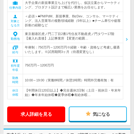
大手企業の新規事業立ち上げを代行し、仮説立案からマーケティ
ング、プロダクト設計まで幅広い業務をお任せします。
仕事内容
＜必須＞■PM/PdM、新規事業、BizDev、コンサル、マーケティ
ング、法人営業等の複数領域経験（5年以上）■チーム牽引や顧客
対象と
折衝の経験など
なる方
東京都港区虎ノ門二丁目2番1号住友不動産虎ノ門タワー17階
【雇入れ直後】上記事業所 【変更の範囲…
勤務地
年俸制：750万円～1200万円※経験・年齢・資格など考慮し優遇
いたします。※試用期間3ヶ月（待遇変更なし）
給与
750万円～1200万円
初年度
年収
勤務
10:00～19:00（実働8時間／休憩1時間）時間外労働有無：有
時間
【年間休日120日以上】◆完全週休2日制（土日・祝休日・年末年
休日
休暇
始）◆年末年始休暇◆夏季休暇◆有給休暇…
求人詳細を見る
気になる