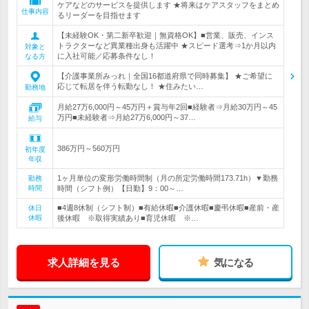
ケアなどのサービスを提供します ★将来はケアスタッフをまとめ
仕事内容
るリーダーを目指せます
【未経験OK・第二新卒歓迎｜無資格OK】■営業、販売、インス
トラクターなど異業種出身も活躍中 ★スピード選考⇒1か月以内
対象と
に入社可能／応募条件なし！
なる方
【介護事業所みっれ｜全国16都道府県で同時募集】 ★ご希望に
応じて転居を伴う転勤なし！ ★住みたい…
勤務地
月給27万6,000円～45万円＋賞与年2回■経験者⇒月給30万円～45
万円■未経験者⇒月給27万6,000円～37…
給与
386万円～560万円
初年度
年収
1ヶ月単位の変形労働時間制（月の所定労働時間173.71h）▼勤務
勤務
時間
時間（シフト例）【日勤】9：00～…
■4週8休制（シフト制）■有給休暇■介護休暇■慶弔休暇■産前・産
休日
休暇
後休暇 ※取得実績あり■育児休暇 ※…
求人詳細を見る
気になる