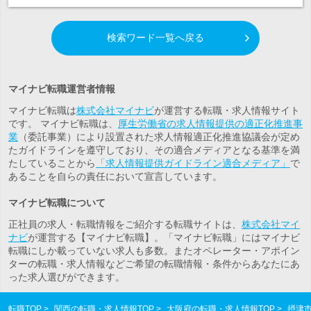
検索ワード一覧へ戻る
マイナビ転職運営者情報
マイナビ転職は
株式会社マイナビ
が運営する転職・求人情報サイト
です。 マイナビ転職は、
厚生労働省の求人情報提供の適正化推進事
業
（委託事業）により設置された求人情報適正化推進協議会が定め
たガイドラインを遵守しており、その適合メディアとなる基準を満
たしていることから
「求人情報提供ガイドライン適合メディア」
で
あることを自らの責任において宣言しています。
マイナビ転職について
正社員の求人・転職情報をご紹介する転職サイトは、
株式会社マイ
ナビ
が運営する【マイナビ転職】。「マイナビ転職」にはマイナビ
転職にしか載っていない求人も多数。また
オペレーター・アポイン
ター
の転職・求人情報などご希望の転職情報・条件からあなたにあ
った求人選びができます。
転職TOP
関西の転職・求人情報TOP
大阪府の転職・求人情報TOP
摂津