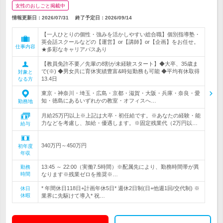
女性のおしごと掲載中
情報更新日：2026/07/31
終了予定日：
2026/09/14
【一人ひとりの個性・強みを活かしやすい総合職】個別指導塾・
英会話スクールなどの【運営】or【講師】or【企画】をお任せ。
仕事内容
★多彩なキャリアパスあり
【教員免許不要／先輩の8割が未経験スタート】◆大卒、35歳ま
で(※) ◆男女共に育休実績豊富&時短勤務も可能 ◆平均有休取得
対象と
13.4日
なる方
東京・神奈川・埼玉・広島・京都・滋賀・大阪・兵庫・奈良・愛
知・徳島にあるいずれかの教室・オフィスへ…
勤務地
月給25万円以上※上記は大卒・初任給です。※あなたの経験・能
力などを考慮し、加給・優遇します。※固定残業代（2万円以…
給与
340万円～450万円
初年度
年収
13:45 ～ 22:00（実働7.5時間）※配属先により、勤務時間帯が異
勤務
時間
なります※残業ゼロを推奨※…
* 年間休日118日+計画年休5日* 週休2日制(日+他週1回/交代制) ※
休日
休暇
業界に先駆けて導入* 祝…