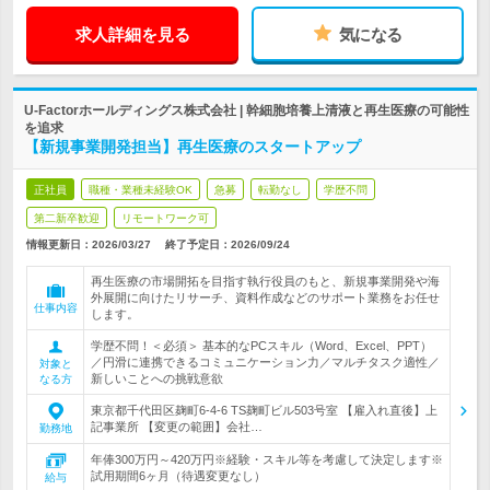
求人詳細を見る
気になる
U-Factorホールディングス株式会社 | 幹細胞培養上清液と再生医療の可能性
を追求
【新規事業開発担当】再生医療のスタートアップ
正社員
職種・業種未経験OK
急募
転勤なし
学歴不問
第二新卒歓迎
リモートワーク可
情報更新日：2026/03/27
終了予定日：
2026/09/24
再生医療の市場開拓を目指す執行役員のもと、新規事業開発や海
外展開に向けたリサーチ、資料作成などのサポート業務をお任せ
仕事内容
します。
学歴不問！＜必須＞ 基本的なPCスキル（Word、Excel、PPT）
／円滑に連携できるコミュニケーション力／マルチタスク適性／
対象と
新しいことへの挑戦意欲
なる方
東京都千代田区麹町6-4-6 TS麹町ビル503号室 【雇入れ直後】上
記事業所 【変更の範囲】会社…
勤務地
年俸300万円～420万円※経験・スキル等を考慮して決定します※
試用期間6ヶ月（待遇変更なし）
給与