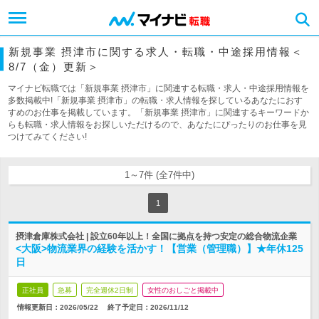
新規事業 摂津市に関する求人・転職・中途採用情報＜
8/7（金）更新＞
マイナビ転職では「新規事業 摂津市」に関連する転職・求人・中途採用情報を
多数掲載中!「新規事業 摂津市」の転職・求人情報を探しているあなたにおす
すめのお仕事を掲載しています。「新規事業 摂津市」に関連するキーワードか
らも転職・求人情報をお探しいただけるので、あなたにぴったりのお仕事を見
つけてみてください!
1～7件 (全7件中)
1
摂津倉庫株式会社 | 設立60年以上！全国に拠点を持つ安定の総合物流企業
<大阪>物流業界の経験を活かす！【営業（管理職）】★年休125
日
正社員
急募
完全週休2日制
女性のおしごと掲載中
情報更新日：2026/05/22
終了予定日：
2026/11/12