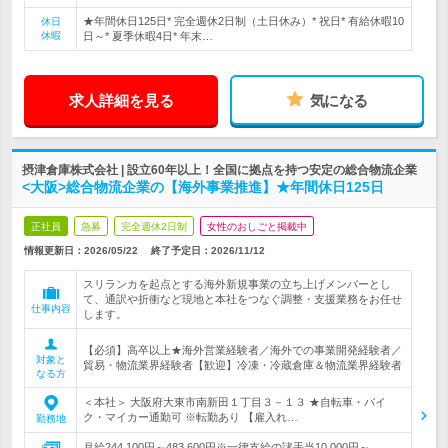
★年間休日125日* 完全週休2日制（土日休み）* 祝日* 有給休暇10
休日
休暇
日～* 夏季休暇4日* 年末…
求人詳細を見る
気になる
摂津倉庫株式会社 | 設立60年以上！全国に拠点を持つ安定の総合物流企業
<大阪>総合物流企業の【海外事業推進】★年間休日125日
正社員
急募
完全週休2日制
女性のおしごと掲載中
情報更新日：2026/05/22
終了予定日：
2026/11/12
スリランカを起点とする海外新規事業の立ち上げメンバーとし
て、通訳や折衝など現地と本社をつなぐ調整・支援業務をお任せ
仕事内容
します。
【必須】高卒以上★海外営業経験者／海外での事業開発経験者／
対象と
貿易・物流業界経験者【歓迎】冷凍・冷蔵倉庫＆物流業界経験者
なる方
＜本社＞ 大阪府大東市南新田１丁目３－１３ ★自転車・バイ
ク・マイカー通勤可 ※転勤あり 【雇入れ…
勤務地
月給244,100円～483,600円※一律支給の諸手当10,000円～