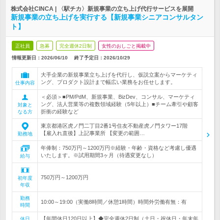
株式会社CINCA | 〈駅チカ〉新規事業の立ち上げ代行サービスを展開
新規事業の立ち上げを実行する【新規事業シニアコンサルタン
ト】
正社員
急募
完全週休2日制
女性のおしごと掲載中
情報更新日：2026/06/10
終了予定日：
2026/10/29
大手企業の新規事業立ち上げを代行し、仮説立案からマーケティ
ング、プロダクト設計まで幅広い業務をお任せします。
仕事内容
＜必須＞■PM/PdM、新規事業、BizDev、コンサル、マーケティ
ング、法人営業等の複数領域経験（5年以上）■チーム牽引や顧客
対象と
折衝の経験など
なる方
東京都港区虎ノ門二丁目2番1号住友不動産虎ノ門タワー17階
【雇入れ直後】上記事業所 【変更の範囲…
勤務地
年俸制：750万円～1200万円※経験・年齢・資格など考慮し優遇
いたします。※試用期間3ヶ月（待遇変更なし）
給与
750万円～1200万円
初年度
年収
勤務
10:00～19:00（実働8時間／休憩1時間）時間外労働有無：有
時間
【年間休日120日以上】◆完全週休2日制（土日・祝休日・年末年
休日