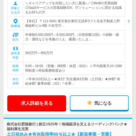
＼キャリアアップを目指したい方に最適♪／◎BtoBの営業経験
◎SaaSサービスの営業経験/DX、ITソリューションに関する知識
対象と
をお持ちの方
なる方
【本社】 〒111-0041 東京都台東区元浅草3-7-1 住友不動産上野
御徒町ビル4階 ※在宅可…
勤務地
年俸制5,500,000円～8,500,000円 （分割回数12回）※経験・能
力・適性などを考慮のうえ、優遇いたしま…
給与
550万円～850万円
初年度
年収
9:00～18:00 （実働：8時間・休憩：60分）☆平均残業月10~15時
勤務
時間
間程度☆時短勤務制度あり
＜年休123日以上＞★休日* 完全週休2日制（土日祝）★休暇* 有
休日
休暇
給休暇* 夏季休暇（3日）* 冬季…
求人詳細を見る
気になる
株式会社肥後銀行 | 創立1925年！地域経済を支えるリーディングバンク★
福利厚生充実
土日祝休み★有休取得率80％以上★【新規事業・営業】