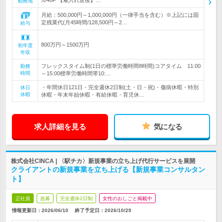
ル40F 【雇入れ直後】…
勤務地
月給：500,000円～1,000,000円（一律手当を含む）※上記には固
定残業代(月45時間/128,500円～2…
給与
800万円～1500万円
初年度
年収
フレックスタイム制(1日の標準労働時間8時間)コアタイム 11:00
勤務
時間
～15:00標準労働時間帯10:…
・年間休日121日・完全週休2日制(土・日・祝)・傷病休暇・特別
休日
休暇
休暇・年末年始休暇・有給休暇・育児休…
求人詳細を見る
気になる
株式会社CINCA | 〈駅チカ〉新規事業の立ち上げ代行サービスを展開
クライアントの新規事業を立ち上げる【新規事業コンサルタン
ト】
正社員
急募
完全週休2日制
女性のおしごと掲載中
情報更新日：2026/06/10
終了予定日：
2026/10/29