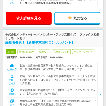
休暇
始）◆年末年始休暇◆夏季休暇◆有給休暇…
求人詳細を見る
気になる
株式会社インディージャパン | スタートアップ支援＆VC｜フレックス勤務
｜リモートあり
経験者募集！【新規事業開発コンサルタント】
正社員
業種未経験OK
転勤なし
完全週休2日制
リモートワーク可
情報更新日：2026/06/24
終了予定日：
2026/09/10
製造・製薬業の経営変革を担う即戦力コンサルタント。戦略立
案、新規事業開発、実行支援まで幅広くお任せします。
仕事内容
必須：コンサルティング会社で新規事業開発コンサルタント経験
をお持ちの方！プロジェクトマネジメント/リーダー経験をお持ち
対象と
の方歓迎。
なる方
東京都中央区日本橋本町2-3-11 日本橋ライフサイエンスビルディ
ング 【雇入れ直後】上記事業所…
勤務地
月給455,357円～└上記には一律固定残業代40時間分115,573円～/
月を含む※固定残業代超過分は別途支給※経…
給与