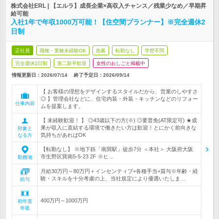
株式会社ERL | 【エルラ】成長企業×高収入チャンス／残業少なめ／早期昇
給可能
入社1年で年収1000万可能！【住空間プランナー】※完全週休2
日制
正社員
職種・業種未経験OK
急募
転勤なし
学歴不問
完全週休2日制
第二新卒歓迎
女性のおしごと掲載中
情報更新日：2026/07/14
終了予定日：
2026/09/14
【 お客様の理想をデザインするスタイルだから、営業のしやすさ
◎ 】管理会社などに、住宅内装・外装・キッチンなどのリフォー
仕事内容
ムを提案します。
【 未経験歓迎！ 】 ◎43歳以下の方(※) ◎要普免(AT限定可) ★成
果が収入に直結する環境で働きたい方は歓迎！とにかく前向きな
対象と
気持ちがあればOK
なる方
【転勤なし】 ※地下鉄「南巽駅」徒歩7分 ＜本社＞ 大阪府大阪
市生野区巽南5-5-23 2F ※ヒ…
勤務地
月給30万円～80万円＋インセンティブ+各種手当+賞与※年齢・経
験・スキルを十分考慮の上、当社規定により優遇いたしま…
給与
400万円～1000万円
初年度
年収