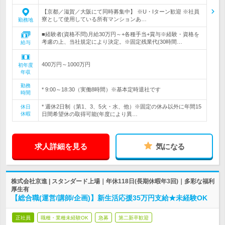
【京都／滋賀／大阪にて同時募集中】 ※U・Iターン歓迎 ※社員
寮として使用している所有マンションあ…
勤務地
■経験者(資格不問)月給30万円～+各種手当+賞与※経験・資格を
考慮の上、当社規定により決定。※固定残業代(30時間…
給与
400万円～1000万円
初年度
年収
勤務
* 9:00～18:30（実働8時間）※基本定時退社です
時間
* 週休2日制（第1、3、5火・水、他）※固定の休み以外に年間15
休日
休暇
日間希望休の取得可能(年度により異…
求人詳細を見る
気になる
株式会社京進 | スタンダード上場｜年休118日(長期休暇年3回)｜多彩な福利
厚生有
【総合職(運営/講師/企画)】新生活応援35万円支給★未経験OK
正社員
職種・業種未経験OK
急募
第二新卒歓迎