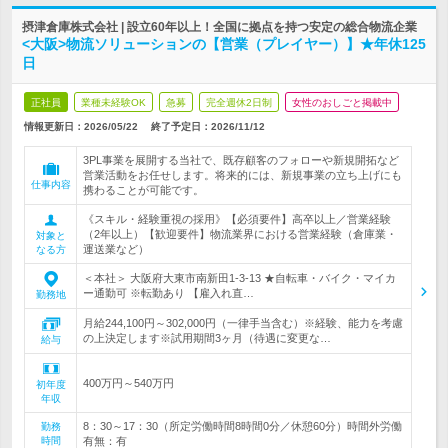
摂津倉庫株式会社 | 設立60年以上！全国に拠点を持つ安定の総合物流企業
<大阪>物流ソリューションの【営業（プレイヤー）】★年休125
日
正社員
業種未経験OK
急募
完全週休2日制
女性のおしごと掲載中
情報更新日：2026/05/22
終了予定日：
2026/11/12
3PL事業を展開する当社で、既存顧客のフォローや新規開拓など
営業活動をお任せします。将来的には、新規事業の立ち上げにも
仕事内容
携わることが可能です。
《スキル・経験重視の採用》【必須要件】高卒以上／営業経験
（2年以上）【歓迎要件】物流業界における営業経験（倉庫業・
対象と
運送業など）
なる方
＜本社＞ 大阪府大東市南新田1-3-13 ★自転車・バイク・マイカ
ー通勤可 ※転勤あり 【雇入れ直…
勤務地
月給244,100円～302,000円（一律手当含む）※経験、能力を考慮
の上決定します※試用期間3ヶ月（待遇に変更な…
給与
400万円～540万円
初年度
年収
8：30～17：30（所定労働時間8時間0分／休憩60分）時間外労働
勤務
時間
有無：有