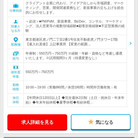
クライアント企業に代わり、アイデア出しから市場調査、マーケ
ティング、営業、開発関連業務など、新規事業の立ち上げを総合
仕事内容
的にお任せします。
＜必須＞■PM/PdM、新規事業、BizDev、コンサル、マーケティ
ング、法人営業等の複数領域経験■顧客折衝経験■不定型業務の経
対象と
験
なる方
東京都港区虎ノ門二丁目2番1号住友不動産虎ノ門タワー17階
【雇入れ直後】上記事業所 【変更の範囲…
勤務地
年俸制：550万円～750万円 ※経験・年齢・資格など考慮し優遇
いたします。※試用期間3ヶ月（待遇変更なし）
給与
550万円～750万円
初年度
年収
勤務
10:00～19:00（実働8時間／休憩1時間）時間外労働有無：有
時間
【年間休日120日以上】◆完全週休2日制（土日・祝休日・年末年
休日
休暇
始）◆年末年始休暇◆夏季休暇◆有給休暇…
求人詳細を見る
気になる