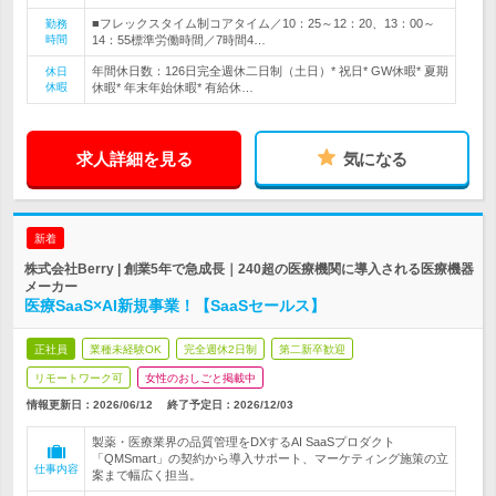
■フレックスタイム制コアタイム／10：25～12：20、13：00～
勤務
時間
14：55標準労働時間／7時間4…
年間休日数：126日完全週休二日制（土日）* 祝日* GW休暇* 夏期
休日
休暇
休暇* 年末年始休暇* 有給休…
求人詳細を見る
気になる
新着
株式会社Berry | 創業5年で急成長｜240超の医療機関に導入される医療機器
メーカー
医療SaaS×AI新規事業！【SaaSセールス】
正社員
業種未経験OK
完全週休2日制
第二新卒歓迎
リモートワーク可
女性のおしごと掲載中
情報更新日：2026/06/12
終了予定日：
2026/12/03
製薬・医療業界の品質管理をDXするAI SaaSプロダクト
「QMSmart」の契約から導入サポート、マーケティング施策の立
仕事内容
案まで幅広く担当。