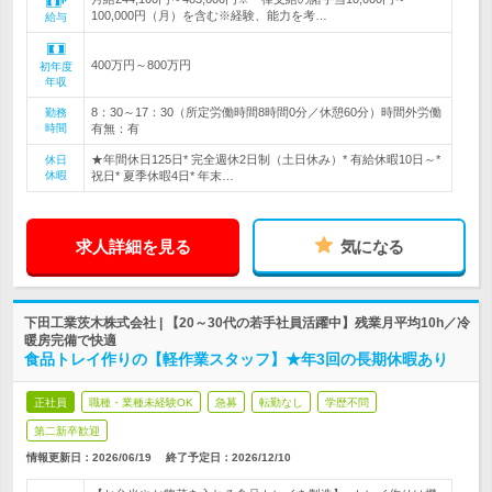
100,000円（月）を含む※経験、能力を考…
給与
400万円～800万円
初年度
年収
8：30～17：30（所定労働時間8時間0分／休憩60分）時間外労働
勤務
時間
有無：有
★年間休日125日* 完全週休2日制（土日休み）* 有給休暇10日～*
休日
休暇
祝日* 夏季休暇4日* 年末…
求人詳細を見る
気になる
下田工業茨木株式会社 | 【20～30代の若手社員活躍中】残業月平均10h／冷
暖房完備で快適
食品トレイ作りの【軽作業スタッフ】★年3回の長期休暇あり
正社員
職種・業種未経験OK
急募
転勤なし
学歴不問
第二新卒歓迎
情報更新日：2026/06/19
終了予定日：
2026/12/10