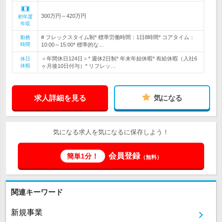
300万円～420万円
初年度
年収
# フレックスタイム制* 標準労働時間：1日8時間* コアタイム：
勤務
時間
10:00～15:00* 標準的な…
＜年間休日124日＞* 週休2日制* 年末年始休暇* 有給休暇（入社6
休日
休暇
ヶ月後10日付与）* リフレッ…
求人詳細を見る
気になる
気になる求人を気になるに保存しよう！
会員登録
簡単1分！
（無料）
関連キーワード
新規事業