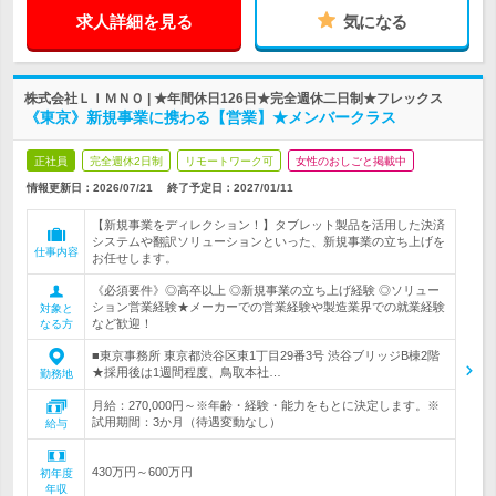
求人詳細を見る
気になる
株式会社ＬＩＭＮＯ | ★年間休日126日★完全週休二日制★フレックス
《東京》新規事業に携わる【営業】★メンバークラス
正社員
完全週休2日制
リモートワーク可
女性のおしごと掲載中
情報更新日：2026/07/21
終了予定日：
2027/01/11
【新規事業をディレクション！】タブレット製品を活用した決済
システムや翻訳ソリューションといった、新規事業の立ち上げを
仕事内容
お任せします。
《必須要件》◎高卒以上 ◎新規事業の立ち上げ経験 ◎ソリュー
ション営業経験★メーカーでの営業経験や製造業界での就業経験
対象と
など歓迎！
なる方
■東京事務所 東京都渋谷区東1丁目29番3号 渋谷ブリッジB棟2階
★採用後は1週間程度、鳥取本社…
勤務地
月給：270,000円～※年齢・経験・能力をもとに決定します。※
試用期間：3か月（待遇変動なし）
給与
430万円～600万円
初年度
年収