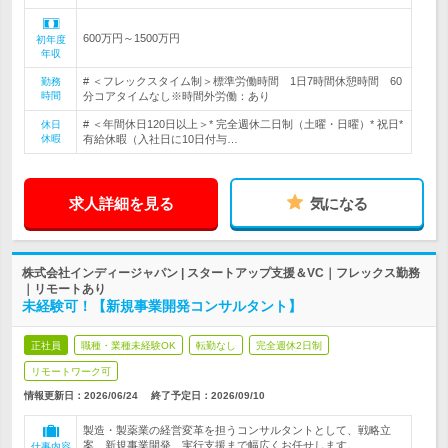
600万円～1500万円
初年度
年収
# ＜フレックスタイム制＞標準労働時間 1日7時間休憩時間 60
勤務
時間
分コアタイムなし※時間外労働：あり
# ＜年間休日120日以上＞* 完全週休二日制（土曜・日曜）* 祝日*
休日
休暇
有給休暇（入社日に10日付与…
求人詳細を見る
気になる
株式会社インディージャパン | スタートアップ支援＆VC｜フレックス勤務
｜リモートあり
未経験可！【新規事業開発コンサルタント】
正社員
職種・業種未経験OK
転勤なし
完全週休2日制
リモートワーク可
情報更新日：2026/06/24
終了予定日：
2026/09/10
製造・製薬業の経営変革を担うコンサルタントとして、戦略立
案、新規事業開発、実行支援まで幅広くお任せします。
仕事内容