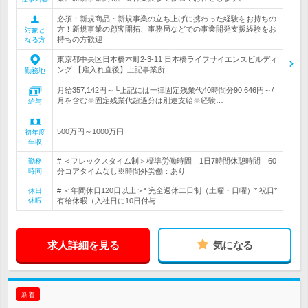
必須：新規商品・新規事業の立ち上げに携わった経験をお持ちの
方！新規事業の顧客開拓、事務局などでの事業開発支援経験をお
対象と
持ちの方歓迎
なる方
東京都中央区日本橋本町2-3-11 日本橋ライフサイエンスビルディ
ング 【雇入れ直後】上記事業所…
勤務地
月給357,142円～└上記には一律固定残業代40時間分90,646円～/
月を含む※固定残業代超過分は別途支給※経験…
給与
500万円～1000万円
初年度
年収
# ＜フレックスタイム制＞標準労働時間 1日7時間休憩時間 60
勤務
時間
分コアタイムなし※時間外労働：あり
# ＜年間休日120日以上＞* 完全週休二日制（土曜・日曜）* 祝日*
休日
休暇
有給休暇（入社日に10日付与…
求人詳細を見る
気になる
新着