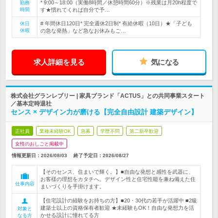
* 9:00～18:00（実働8時間／休憩時間60分）※残業は月20h程度で
勤務
時間
す★慣れてくれば自分で予…
# 年間休日120日* 完全週休2日制* 有給休暇（10日）★「子ども
休日
休暇
の急な発熱」など急なお休みもご…
求人詳細を見る
気になる
株式会社グランレブリー | 家具ブランド「ACTUS」との共同事業スタート
／基本定時退社
センス × デザイン力が磨ける【完全自由設計 建築デザイン】
正社員
業種未経験OK
急募
学歴不問
第二新卒歓迎
女性のおしごと掲載中
情報更新日：2026/08/03
終了予定日：
2026/08/27
【そのセンス、住まいで輝く。】■自由な発想と感性を武器に、
お客様の理想をカタチへ。デザイン性と住宅性能を兼ね備えた住
仕事内容
まいづくりを手掛けます。
【住宅設計の経験をお持ちの方】■20・30代の若手が活躍中 ■2級
建築士以上の資格保有者歓迎 ★未経験もOK！自由な発想力を活
対象と
かせる設計に憧れてる方
なる方