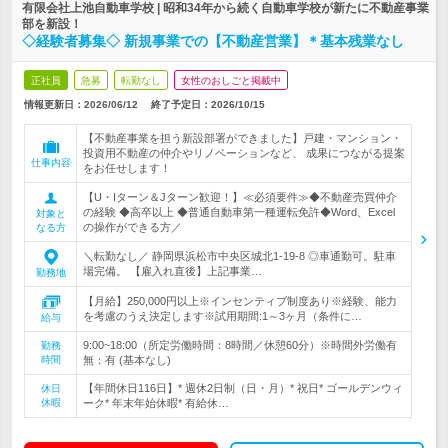
有限会社上池自動車学校 | 昭和34年から続く自動車学校が新たに不動産事業
部を新設！
◇経験者募集◇ 新規事業での【不動産営業】＊基本残業なし
正社員
急募
転勤なし
女性のおしごと掲載中
情報更新日：2026/06/12
終了予定日：
2026/10/15
【不動産事業を担う新設部署ができました】戸建・マンション・
投資用不動産の仲介やリノベーションなど、 成果につながる提案
仕事内容
をお任せします！
【U・Iターン＆Jターン歓迎！】≪必須要件≫◆不動産売買仲介
の経験 ◆高卒以上 ◆普通自動車第一種運転免許◆Word、Excel
対象と
の操作ができる方／
なる方
＼転勤なし／ 静岡県浜松市中央区城北1-19-8 ◎車通勤可。駐車
場完備。 【雇入れ直後】上記事業…
勤務地
【月給】250,000円以上※インセンティブ制度あり※経験、能力
を考慮のうえ決定します※試用期間:1～3ヶ月（条件に…
給与
9:00~18:00（所定労働時間：8時間／休憩60分）※時間外労働有
勤務
時間
無：有 (基本なし)
【年間休日116日】* 週休2日制（日・月）* 祝日* ゴールデンウィ
休日
休暇
ーク* 年末年始休暇* 有給休…