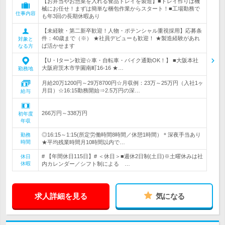
【お弁当やお惣菜を入れる食品トレイを製造】■トレイ作りは機
械にお任せ！まずは簡単な梱包作業からスタート！■工場勤務で
仕事内容
も年3回の長期休暇あり
【未経験・第二新卒歓迎！人物・ポテンシャル重視採用】応募条
件：40歳まで（※） ★社員デビューも歓迎！ ★製造経験があれ
対象と
ば活かせます
なる方
【U・Iターン歓迎☆車・自転車・バイク通勤OK！】 ■大阪本社
大阪府茨木市学園南町16-16 ★…
勤務地
月給20万1200円～29万8700円☆月収例：23万～25万円（入社1ヶ
月目）☆16:15勤務開始⇒2.5万円の深…
給与
266万円～338万円
初年度
年収
◎16:15～1:15(所定労働時間8時間／休憩1時間）＊深夜手当あり
勤務
時間
★平均残業時間月10時間以内で…
# 【年間休日115日】# ＜休日＞■週休2日制(土日)※土曜休みは社
休日
休暇
内カレンダー／シフト制による …
求人詳細を見る
気になる