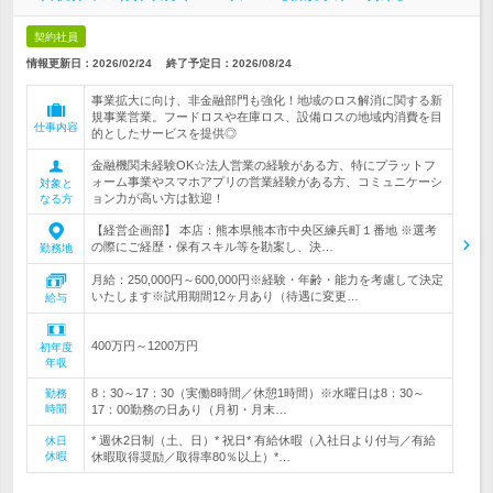
契約社員
情報更新日：2026/02/24
終了予定日：
2026/08/24
事業拡大に向け、非金融部門も強化！地域のロス解消に関する新
規事業営業。フードロスや在庫ロス、設備ロスの地域内消費を目
仕事内容
的としたサービスを提供◎
金融機関未経験OK☆法人営業の経験がある方、特にプラットフ
ォーム事業やスマホアプリの営業経験がある方、コミュニケーシ
対象と
ョン力が高い方は歓迎！
なる方
【経営企画部】 本店：熊本県熊本市中央区練兵町１番地 ※選考
の際にご経歴・保有スキル等を勘案し、決…
勤務地
月給：250,000円～600,000円※経験・年齢・能力を考慮して決定
いたします※試用期間12ヶ月あり（待遇に変更…
給与
400万円～1200万円
初年度
年収
8：30～17：30（実働8時間／休憩1時間）※水曜日は8：30～
勤務
時間
17：00勤務の日あり（月初・月末…
* 週休2日制（土、日）* 祝日* 有給休暇（入社日より付与／有給
休日
休暇
休暇取得奨励／取得率80％以上）*…