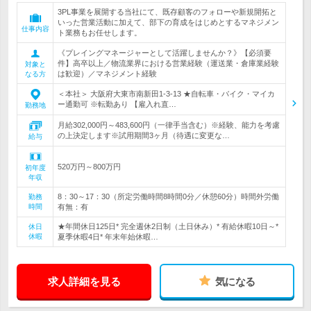
3PL事業を展開する当社にて、既存顧客のフォローや新規開拓と
いった営業活動に加えて、部下の育成をはじめとするマネジメン
仕事内容
ト業務もお任せします。
《プレイングマネージャーとして活躍しませんか？》【必須要
件】高卒以上／物流業界における営業経験（運送業・倉庫業経験
対象と
は歓迎）／マネジメント経験
なる方
＜本社＞ 大阪府大東市南新田1-3-13 ★自転車・バイク・マイカ
ー通勤可 ※転勤あり 【雇入れ直…
勤務地
月給302,000円～483,600円（一律手当含む）※経験、能力を考慮
の上決定します※試用期間3ヶ月（待遇に変更な…
給与
520万円～800万円
初年度
年収
8：30～17：30（所定労働時間8時間0分／休憩60分）時間外労働
勤務
時間
有無：有
★年間休日125日* 完全週休2日制（土日休み）* 有給休暇10日～*
休日
休暇
夏季休暇4日* 年末年始休暇…
求人詳細を見る
気になる