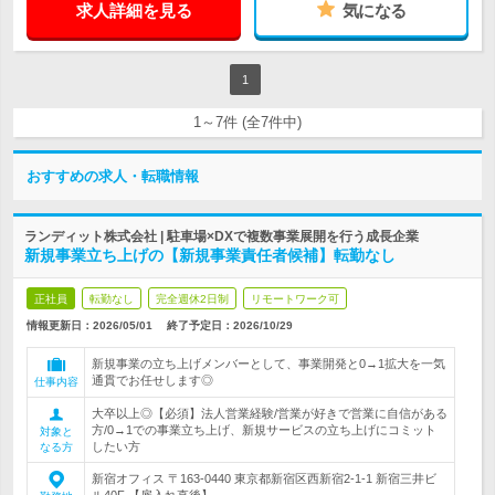
求人詳細を見る
気になる
1
1～7件 (全7件中)
おすすめの求人・転職情報
ランディット株式会社 | 駐車場×DXで複数事業展開を行う成長企業
新規事業立ち上げの【新規事業責任者候補】転勤なし
正社員
転勤なし
完全週休2日制
リモートワーク可
情報更新日：2026/05/01
終了予定日：
2026/10/29
新規事業の立ち上げメンバーとして、事業開発と0→1拡大を一気
通貫でお任せします◎
仕事内容
大卒以上◎【必須】法人営業経験/営業が好きで営業に自信がある
方/0→1での事業立ち上げ、新規サービスの立ち上げにコミット
対象と
したい方
なる方
新宿オフィス 〒163-0440 東京都新宿区西新宿2-1-1 新宿三井ビ