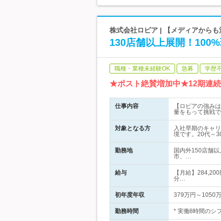
株式会社ロピア | 【メディアから
130店舗以上展開！10
職種・業種未経験OK
急募
学歴
★ポスト絶賛増加中★12期連
仕事内容
【ロピアの強みは
量をもって挑戦で
対象となる方
入社早期のキャリ
境です。20代～
勤務地
国内外150店舗
市、…
給与
【月給】284,20
分…
初年度年収
379万円～1050
勤務時間
* 実働8時間のシフト