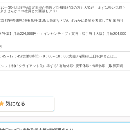
#20～30代活躍中#高定着率が自慢／◎知識ゼロの方も大歓迎！まずは軽い気持ち
来ませんか？⇒社員との面談もアリ♪
東京都/神奈川県/埼玉県/千葉県/大阪府などのいずれかに希望を考慮して配属 当社
玉/千葉】月給224,000円～＋インセンティブ＋賞与＋諸手当【大阪】月給204,000
円
45～17：45(実働8時間)・9：00～18：00(実働8時間)※土日祝休または…
（シフト制)└クライアント先に準ずる* 有給休暇* 慶弔休暇* 出産休暇（取得実績…
気になる