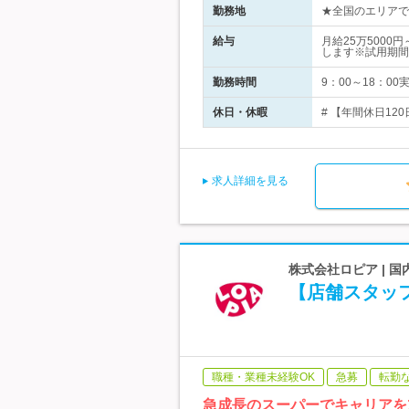
勤務地
★全国のエリアで募
給与
月給25万500
します※試用期間
勤務時間
9：00～18：0
休日・休暇
# 【年間休日12
求人詳細を見る
株式会社ロピア | 
【店舗スタッ
職種・業種未経験OK
急募
転勤
急成長のスーパーでキャリアを