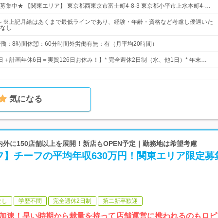
集中★ 【関東エリア】 東京都西東京市富士町4-8-3 東京都小平市上水本町4-…
0円～※上記月給はあくまで最低ラインであり、経験・年齢・資格など考慮し優遇いた
なし
0実働：8時間休憩：60分時間外労働有無：有（月平均20時間）
0日＋計画年休6日＝実質126日お休み！】* 完全週休2日制（水、他1日）* 年末…
気になる
国内外に150店舗以上を展開！新店もOPEN予定｜勤務地は希望考慮
フ】チーフの平均年収630万円！関東エリア限定募
なし
学歴不問
完全週休2日制
第二新卒歓迎
加速！早い時期から裁量を持って店舗運営に携われるのもロピ