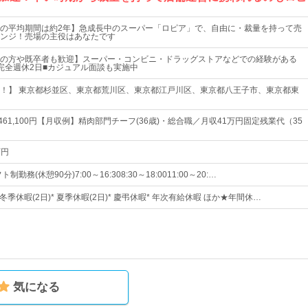
の平均期間は約2年】急成長中のスーパー「ロピア」で、自由に・裁量を持って売
ンジ！売場の主役はあなたです
の方や既卒者も歓迎】スーパー・コンビニ・ドラッグストアなどでの経験がある
完全週休2日■カジュアル面談も実施中
！】 東京都杉並区、東京都荒川区、東京都江戸川区、東京都八王子市、東京都東
円～461,100円【月収例】精肉部門チーフ(36歳)・総合職／月収41万円固定残業代（35
万円
制勤務(休憩90分)7:00～16:308:30～18:0011:00～20:…
 冬季休暇(2日)* 夏季休暇(2日)* 慶弔休暇* 年次有給休暇 ほか★年間休…
気になる