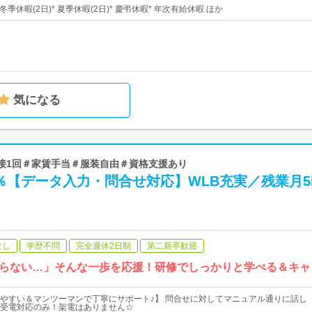
 冬季休暇(2日)* 夏季休暇(2日)* 慶弔休暇* 年次有給休暇 ほか
気になる
 ＃面接1回＃家賃手当＃服装自由＃資格支援あり
％【データ入力・問合せ対応】WLB充実／残業月5
なし
学歴不問
完全週休2日制
第二新卒歓迎
らない…」そんな一歩を応援！研修でしっかりと学べる＆キャ
やすい＆マンツーマンで丁寧にサポート♪】 問合せに対してマニュアル通りに話し
受電対応のみ！架電はありません☆