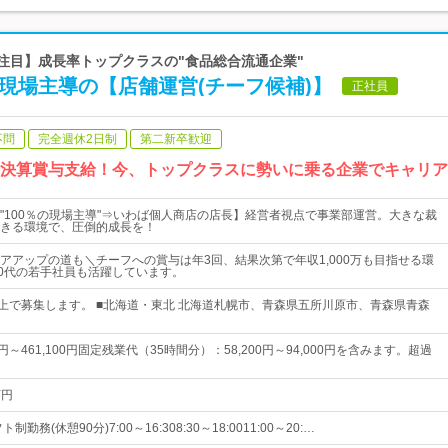
も注目】成長率トップクラスの"食品総合流通企業"
0%現場主導の【店舗運営(チーフ候補)】
正社員
不問
完全週休2日制
第二新卒歓迎
続決算賞与支給！今、トップクラスに勢いに乗る企業でキャリア
"100％の現場主導"⇒いわば個人商店の店長】経営者視点で事業部運営。大きな裁
きる環境で、圧倒的成長を！
アアップの道も＼チーフへの賞与は年3回、結果次第で年収1,000万も目指せる環
30代の若手社員も活躍しています。
以上で募集します。 ■北海道・東北 北海道札幌市、青森県五所川原市、青森県青森
0円～461,100円固定残業代（35時間分）：58,200円～94,000円を含みます。超過
万円
制勤務(休憩90分)7:00～16:308:30～18:0011:00～20:…