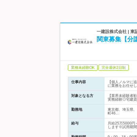
一建設株式会社 |
関東募集【分譲
業種未経験OK
完全週休2日制
仕事内容
【個人ノルマに追
に業務をお任せし
対象となる方
【業界未経験者歓
実務経験◎宅建資
勤務地
東京都、埼玉県、
町46…
給与
月給25万500
します※試用期間