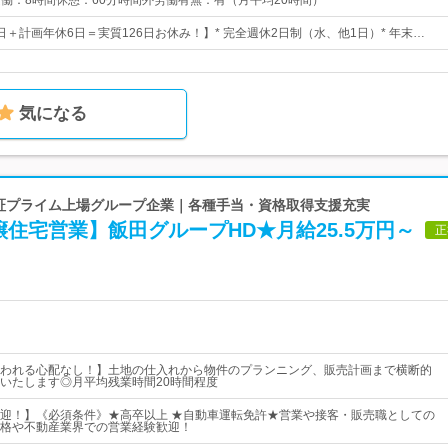
0実働：8時間休憩：60分時間外労働有無：有（月平均20時間）
0日＋計画年休6日＝実質126日お休み！】* 完全週休2日制（水、他1日）* 年末…
気になる
 東証プライム上場グループ企業｜各種手当・資格取得支援充実
住宅営業】飯田グループHD★月給25.5万円～
正
われる心配なし！】土地の仕入れから物件のプランニング、販売計画まで横断的
いたします◎月平均残業時間20時間程度
迎！】《必須条件》★高卒以上 ★自動車運転免許★営業や接客・販売職としての
格や不動産業界での営業経験歓迎！