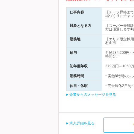
仕事内容
【チーフ昇格まで
場づくりにチャレ
対象となる方
【スーパー未経験
方は優遇します■
勤務地
【エリア限定採用
村山市、…
給与
月給284,200
時間分…
初年度年収
379万円～1050
勤務時間
* 実働8時間のシフト
休日・休暇
* 完全週休2日制*
企業からのメッセージを見る
求人詳細を見る