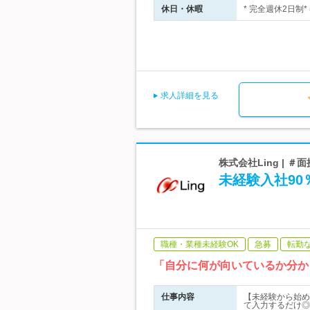
休日・休暇
* 完全週休2日制*
求人詳細を見る
株式会社Ling |
未経験入社90
職種・業種未経験OK
急募
転勤
「自分に何が向いているか分か
仕事内容
【未経験から始め
て入力するだけ◎