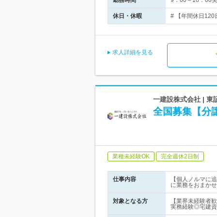
勤務時間
9：00～18：0
休日・休暇
# 【年間休日12
求人詳細を見る
一建設株式会社 |
全国募集【分譲
業種未経験OK
完全週休2日制
仕事内容
【個人ノルマに追
に業務をおまかせ
対象となる方
【業界未経験者歓
実務経験◎宅建資