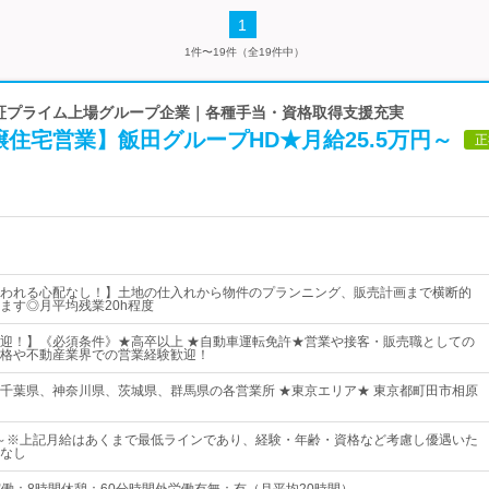
1
1件〜19件（全19件中）
 東証プライム上場グループ企業｜各種手当・資格取得支援充実
住宅営業】飯田グループHD★月給25.5万円～
正
われる心配なし！】土地の仕入れから物件のプランニング、販売計画まで横断的
ます◎月平均残業20h程度
迎！】《必須条件》★高卒以上 ★自動車運転免許★営業や接客・販売職としての
格や不動産業界での営業経験歓迎！
千葉県、神奈川県、茨城県、群馬県の各営業所 ★東京エリア★ 東京都町田市相原
0円～※上記月給はあくまで最低ラインであり、経験・年齢・資格など考慮し優遇いた
なし