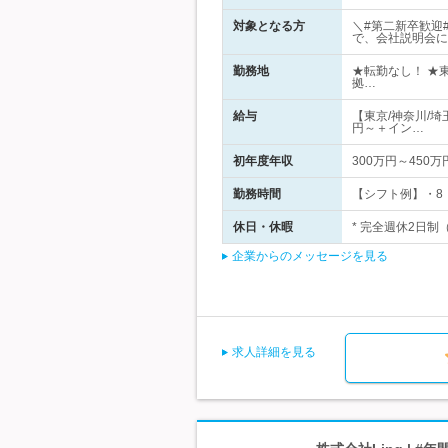
対象となる方
＼#第二新卒歓迎
で、会社説明会に
勤務地
★転勤なし！ ★
拠…
給与
【東京/神奈川/埼
円～＋イン…
初年度年収
300万円～450万
勤務時間
【シフト例】・8：
休日・休暇
* 完全週休2日制
企業からのメッセージを見る
求人詳細を見る