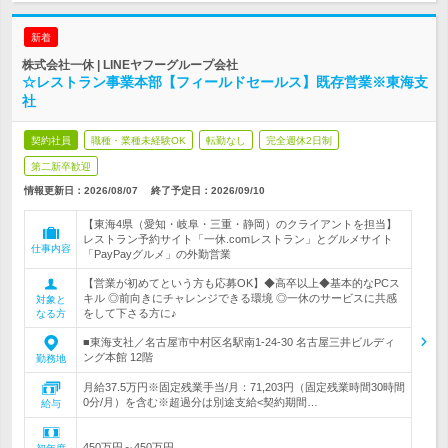
新着
株式会社一休 | LINEヤフーグループ会社
☆レストラン事業本部【フィールドセールス】既存営業※東海支
社
契約社員
職種・業種未経験OK
転勤なし
完全週休2日制
第二新卒歓迎
情報更新日：2026/08/07
終了予定日：
2026/09/10
【東海4県（愛知・岐阜・三重・静岡）のクライアントを担当】
レストラン予約サイト「一休.comレストラン」とグルメサイト
仕事内容
「PayPayグルメ」の外勤営業
【営業が初めてという方も応募OK】◆高卒以上◆基本的なPCス
キル ◎前向きにチャレンジできる環境 ◎一休のサービスに共感
対象と
をして下さる方に♪
なる方
■東海支社／名古屋市中村区名駅南1-24-30 名古屋三井ビルディ
ング本館 12階
勤務地
月給37.5万円※固定残業手当/月：71,203円（固定残業時間30時間
0分/月）を含む※超過分は別途支給<契約期間…
給与
450万円～450万円