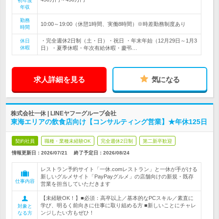
初年度
年収
勤務
10:00～19:00（休憩1時間、実働8時間）※時差勤務制度あり
時間
・完全週休2日制（土・日）・祝日 ・年末年始（12月29日～1月3
休日
休暇
日）・夏季休暇・年次有給休暇・慶弔…
求人詳細を見る
気になる
株式会社一休 | LINEヤフーグループ会社
東海エリアの飲食店向け【コンサルティング営業】★年休125日
契約社員
職種・業種未経験OK
完全週休2日制
第二新卒歓迎
情報更新日：2026/07/21
終了予定日：
2026/08/24
レストラン予約サイト「一休.comレストラン」と一休が手がける
新しいグルメサイト「PayPayグルメ」の店舗向けの新規・既存
仕事内容
営業を担当していただきます
【未経験OK！】■必須：高卒以上／基本的なPCスキル／素直に
学び、明るく前向きに仕事に取り組める方 ■新しいことにチャレ
対象と
ンジしたい方もぜひ！
なる方