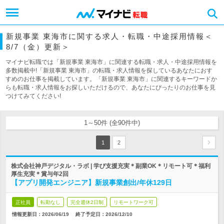
新規事業 東海市に関する求人・転職・中途採用情報＜
8/7（金）更新＞
マイナビ転職では「新規事業 東海市」に関連する転職・求人・中途採用情報を
多数掲載中!「新規事業 東海市」の転職・求人情報を探しているあなたにおす
すめのお仕事を掲載しています。「新規事業 東海市」に関連するキーワードか
らも転職・求人情報をお探しいただけるので、あなたにぴったりのお仕事を見
つけてみてください!
1～50件 (全90件中)
1
2
株式会社神戸デジタル・ラボ | 学び支援充実＊副業OK＊リモート可＊福利
厚生充実＊賞与年2回
【アプリ開発エンジニア】新規事業創出/年休129日
正社員
転勤なし
完全週休2日制
リモートワーク可
情報更新日：2026/06/19
終了予定日：
2026/12/10