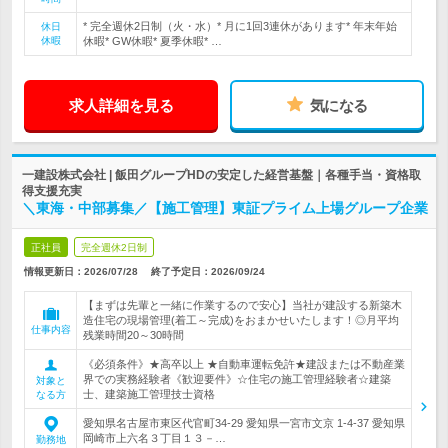
* 完全週休2日制（火・水）* 月に1回3連休があります* 年末年始
休日
休暇
休暇* GW休暇* 夏季休暇* …
求人詳細を見る
気になる
一建設株式会社 | 飯田グループHDの安定した経営基盤｜各種手当・資格取
得支援充実
＼東海・中部募集／【施工管理】東証プライム上場グループ企業
正社員
完全週休2日制
情報更新日：2026/07/28
終了予定日：
2026/09/24
【まずは先輩と一緒に作業するので安心】当社が建設する新築木
造住宅の現場管理(着工～完成)をおまかせいたします！◎月平均
仕事内容
残業時間20～30時間
《必須条件》★高卒以上 ★自動車運転免許★建設または不動産業
界での実務経験者《歓迎要件》☆住宅の施工管理経験者☆建築
対象と
士、建築施工管理技士資格
なる方
愛知県名古屋市東区代官町34-29 愛知県一宮市文京 1-4-37 愛知県
岡崎市上六名３丁目１３－…
勤務地