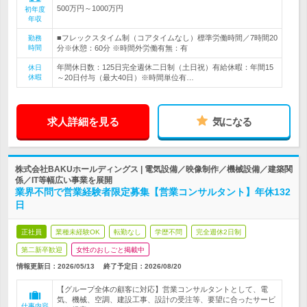
500万円～1000万円
初年度
年収
■フレックスタイム制（コアタイムなし）標準労働時間／7時間20
勤務
時間
分※休憩：60分 ※時間外労働有無：有
年間休日数：125日完全週休二日制（土日祝）有給休暇：年間15
休日
休暇
～20日付与（最大40日）※時間単位有…
求人詳細を見る
気になる
株式会社BAKUホールディングス | 電気設備／映像制作／機械設備／建築関
係／IT等幅広い事業を展開
業界不問で営業経験者限定募集【営業コンサルタント】年休132
日
正社員
業種未経験OK
転勤なし
学歴不問
完全週休2日制
第二新卒歓迎
女性のおしごと掲載中
情報更新日：2026/05/13
終了予定日：
2026/08/20
【グループ全体の顧客に対応】営業コンサルタントとして、電
気、機械、空調、建設工事、設計の受注等、要望に合ったサービ
仕事内容