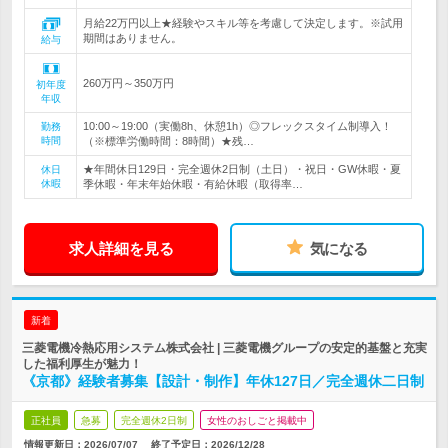
月給22万円以上★経験やスキル等を考慮して決定します。※試用
期間はありません。
給与
260万円～350万円
初年度
年収
10:00～19:00（実働8h、休憩1h）◎フレックスタイム制導入！
勤務
時間
（※標準労働時間：8時間）★残…
★年間休日129日・完全週休2日制（土日）・祝日・GW休暇・夏
休日
休暇
季休暇・年末年始休暇・有給休暇（取得率…
求人詳細を見る
気になる
新着
三菱電機冷熱応用システム株式会社 | 三菱電機グループの安定的基盤と充実
した福利厚生が魅力！
《京都》経験者募集【設計・制作】年休127日／完全週休二日制
正社員
急募
完全週休2日制
女性のおしごと掲載中
情報更新日：2026/07/07
終了予定日：
2026/12/28