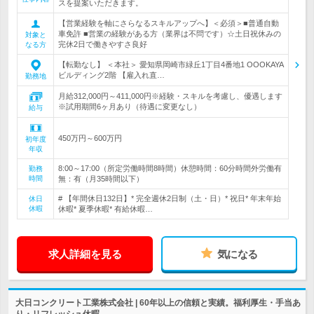
スを提案いただきます。
【営業経験を軸にさらなるスキルアップへ】＜必須＞■普通自動
車免許 ■営業の経験がある方（業界は不問です）☆土日祝休みの
対象と
完休2日で働きやすさ良好
なる方
【転勤なし】 ＜本社＞ 愛知県岡崎市緑丘1丁目4番地1 OOOKAYA
ビルディング2階 【雇入れ直…
勤務地
月給312,000円～411,000円※経験・スキルを考慮し、優遇します
※試用期間6ヶ月あり（待遇に変更なし）
給与
450万円～600万円
初年度
年収
8:00～17:00（所定労働時間8時間）休憩時間：60分時間外労働有
勤務
時間
無：有（月35時間以下）
# 【年間休日132日】* 完全週休2日制（土・日）* 祝日* 年末年始
休日
休暇
休暇* 夏季休暇* 有給休暇…
求人詳細を見る
気になる
大日コンクリート工業株式会社 | 60年以上の信頼と実績。福利厚生・手当あ