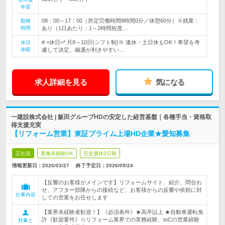
年収
08：00～17：00（所定労働時間8時間0分／休憩60分）※残業：
勤務
時間
あり（1日あたり：1～2時間程度…
# <休日>* 月8～10日(シフト制)※ 連休・土日休もOK！希望を考
休日
休暇
慮して決定。融通が利きやすい…
求人詳細を見る
気になる
一建設株式会社 | 飯田グループHDの安定した経営基盤｜各種手当・資格取
得支援充実
【リフォーム営業】東証プライム上場HD企業★愛知募集
正社員
業種未経験OK
完全週休2日制
情報更新日：2026/03/27
終了予定日：
2026/09/24
【反響のお客様がメインです】リフォームサイト、紹介、問合わ
せ、アフター部隊からの接続など、お客様からの反響や依頼に対
仕事内容
しての営業をお任せします
【業界未経験者歓迎！】《必須条件》★高卒以上 ★自動車運転免
許《歓迎要件》☆リフォーム業界での実務経験、toCの営業経験
対象と