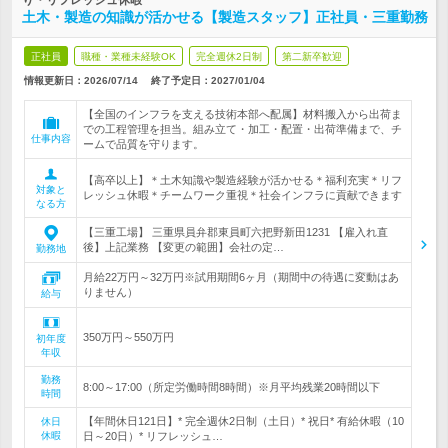
り・リフレッシュ休暇
土木・製造の知識が活かせる【製造スタッフ】正社員・三重勤務
正社員
職種・業種未経験OK
完全週休2日制
第二新卒歓迎
情報更新日：2026/07/14
終了予定日：
2027/01/04
【全国のインフラを支える技術本部へ配属】材料搬入から出荷ま
での工程管理を担当。組み立て・加工・配置・出荷準備まで、チ
仕事内容
ームで品質を守ります。
【高卒以上】＊土木知識や製造経験が活かせる＊福利充実＊リフ
対象と
レッシュ休暇＊チームワーク重視＊社会インフラに貢献できます
なる方
【三重工場】 三重県員弁郡東員町六把野新田1231 【雇入れ直
後】上記業務 【変更の範囲】会社の定…
勤務地
月給22万円～32万円※試用期間6ヶ月（期間中の待遇に変動はあ
りません）
給与
350万円～550万円
初年度
年収
勤務
8:00～17:00（所定労働時間8時間）※月平均残業20時間以下
時間
【年間休日121日】* 完全週休2日制（土日）* 祝日* 有給休暇（10
休日
休暇
日～20日）* リフレッシュ…