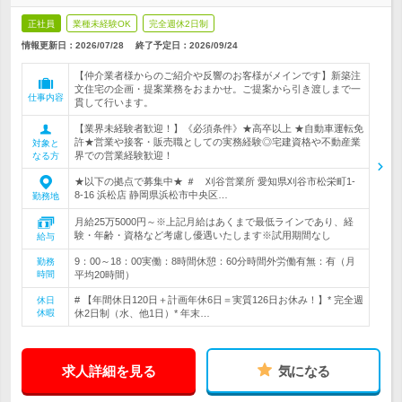
正社員
業種未経験OK
完全週休2日制
情報更新日：2026/07/28
終了予定日：
2026/09/24
【仲介業者様からのご紹介や反響のお客様がメインです】新築注
文住宅の企画・提案業務をおまかせ。ご提案から引き渡しまで一
仕事内容
貫して行います。
【業界未経験者歓迎！】《必須条件》★高卒以上 ★自動車運転免
許★営業や接客・販売職としての実務経験◎宅建資格や不動産業
対象と
界での営業経験歓迎！
なる方
★以下の拠点で募集中★ ＃ 刈谷営業所 愛知県刈谷市松栄町1-
8-16 浜松店 静岡県浜松市中央区…
勤務地
月給25万5000円～※上記月給はあくまで最低ラインであり、経
験・年齢・資格など考慮し優遇いたします※試用期間なし
給与
9：00～18：00実働：8時間休憩：60分時間外労働有無：有（月
勤務
時間
平均20時間）
# 【年間休日120日＋計画年休6日＝実質126日お休み！】* 完全週
休日
休暇
休2日制（水、他1日）* 年末…
求人詳細を見る
気になる