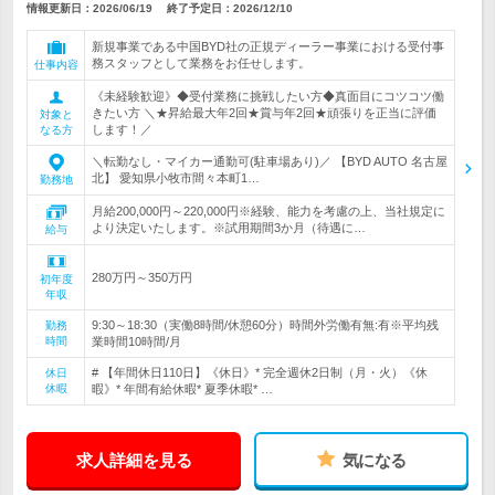
情報更新日：2026/06/19
終了予定日：
2026/12/10
新規事業である中国BYD社の正規ディーラー事業における受付事
務スタッフとして業務をお任せします。
仕事内容
《未経験歓迎》◆受付業務に挑戦したい方◆真面目にコツコツ働
きたい方 ＼★昇給最大年2回★賞与年2回★頑張りを正当に評価
対象と
します！／
なる方
＼転勤なし・マイカー通勤可(駐車場あり)／ 【BYD AUTO 名古屋
北】 愛知県小牧市間々本町1…
勤務地
月給200,000円～220,000円※経験、能力を考慮の上、当社規定に
より決定いたします。※試用期間3か月（待遇に…
給与
280万円～350万円
初年度
年収
9:30～18:30（実働8時間/休憩60分）時間外労働有無:有※平均残
勤務
時間
業時間10時間/月
# 【年間休日110日】《休日》* 完全週休2日制（月・火）《休
休日
休暇
暇》* 年間有給休暇* 夏季休暇* …
求人詳細を見る
気になる