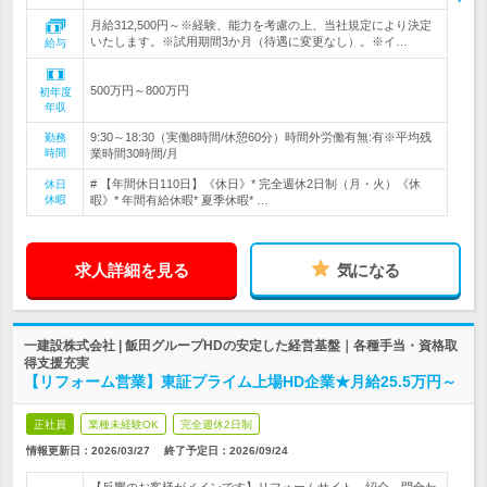
月給312,500円～※経験、能力を考慮の上、当社規定により決定
いたします。※試用期間3か月（待遇に変更なし）。※イ…
給与
500万円～800万円
初年度
年収
9:30～18:30（実働8時間/休憩60分）時間外労働有無:有※平均残
勤務
時間
業時間30時間/月
# 【年間休日110日】《休日》* 完全週休2日制（月・火）《休
休日
休暇
暇》* 年間有給休暇* 夏季休暇* …
求人詳細を見る
気になる
一建設株式会社 | 飯田グループHDの安定した経営基盤｜各種手当・資格取
得支援充実
【リフォーム営業】東証プライム上場HD企業★月給25.5万円～
正社員
業種未経験OK
完全週休2日制
情報更新日：2026/03/27
終了予定日：
2026/09/24