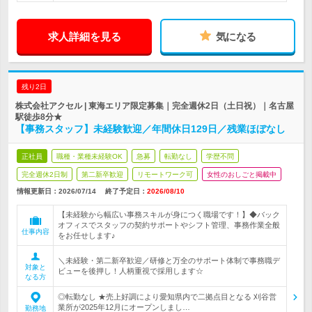
求人詳細を見る
気になる
残り2日
株式会社アクセル | 東海エリア限定募集｜完全週休2日（土日祝）｜名古屋
駅徒歩8分★
【事務スタッフ】未経験歓迎／年間休日129日／残業ほぼなし
正社員
職種・業種未経験OK
急募
転勤なし
学歴不問
完全週休2日制
第二新卒歓迎
リモートワーク可
女性のおしごと掲載中
情報更新日：2026/07/14
終了予定日：
2026/08/10
【未経験から幅広い事務スキルが身につく職場です！】◆バック
オフィスでスタッフの契約サポートやシフト管理、事務作業全般
仕事内容
をお任せします♪
＼未経験・第二新卒歓迎／研修と万全のサポート体制で事務職デ
対象と
ビューを後押し！人柄重視で採用します☆
なる方
◎転勤なし ★売上好調により愛知県内で二拠点目となる 刈谷営
業所が2025年12月にオープンしまし…
勤務地