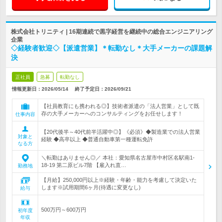
株式会社トリニティ | 16期連続で黒字経営を継続中の総合エンジニアリング
企業
◇経験者歓迎◇【派遣営業】＊転勤なし＊大手メーカーの課題解
決
正社員
急募
転勤なし
情報更新日：2026/05/14
終了予定日：
2026/09/21
【社員教育にも携われる◎】技術者派遣の「法人営業」として既
存の大手メーカーへのコンサルティングをお任せします！
仕事内容
【20代後半～40代前半活躍中◎】《必須》◆製造業での法人営業
対象と
経験 ◆高卒以上 ◆普通自動車第一種運転免許
なる方
＼転勤はありません◎／ 本社：愛知県名古屋市中村区名駅南1-
18-19 第二原ビル7階 【雇入れ直…
勤務地
【月給】250,000円以上※経験・年齢・能力を考慮して決定いた
します※試用期間6ヶ月(待遇に変更なし)
給与
500万円～600万円
初年度
年収