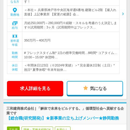
す！
なる方
＜本社＞ 兵庫県神戸市中央区海岸通6番地 建隆ビル2階 【雇入れ
直後】上記事業所 【変更の範囲】会…
勤務地
月給250,000円～280,000円※経験・スキルを考慮のうえ決定しま
す※試用期間：3ヶ月（試用期間中はフレックス…
給与
350万円～400万円
初年度
年収
# フレックスタイム制* 1日の標準労働時間…8時間* コアタイム…
勤務
時間
10:00～15:00* 休憩時…
＜年間休日123日（※2024年実績）＞* 完全週休2日制（土日）*
休日
休暇
祝日* 夏季休暇* 年末年始休…
求人詳細を見る
気になる
三和建商株式会社 | 「解体で未来をビルドする。」循環型社会へ貢献する企
業です
【総合職(研究開発)】★新事業の立ち上げメンバー★静岡勤務
正社員
職種・業種未経験OK
転勤なし