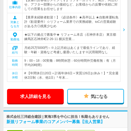
【反響のお客様がメインです】リフォームサイト、紹介、問合わ
せ、アフター部隊からの接続など、お客様からの反響や依頼に対
仕事内容
しての営業をお任せします
【業界未経験者歓迎！】《必須条件》★高卒以上 ★自動車運転免
許《歓迎要件》☆リフォーム業界での実務経験、toCの営業経験
対象と
がある方◎残業少なめ
なる方
★以下の拠点で募集中★ リフォーム本店（石神井本店） 東京都
練馬区石神井町2-26-11 横浜営業…
勤務地
月給25万5000円～※上記月給はあくまで最低ラインであり、経
験・年齢・資格など考慮し優遇いたします※試用期間なし
給与
9：00～18：00実働：8時間休憩：60分時間外労働有無：有（月
勤務
時間
平均20時間）
# 【年間休日120日＋計画年休6日＝実質126日お休み！】* 完全週
休日
休暇
休2日制（水、他1日）* 年末…
求人詳細を見る
気になる
株式会社三洋総合建設 | 東海3県を中心に担当！転勤もありません
新規リフォーム事業のコアメンバー募集【法人営業】