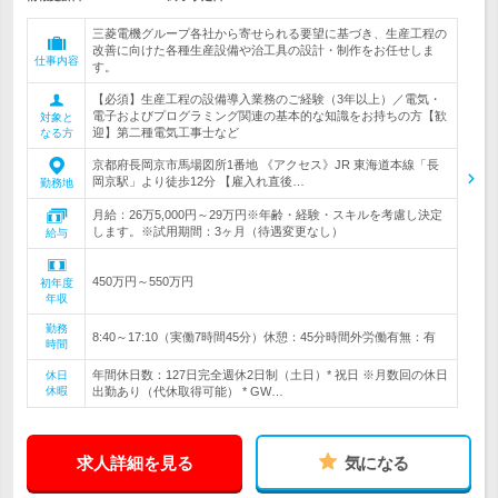
三菱電機グループ各社から寄せられる要望に基づき、生産工程の
改善に向けた各種生産設備や治工具の設計・制作をお任せしま
仕事内容
す。
【必須】生産工程の設備導入業務のご経験（3年以上）／電気・
電子およびプログラミング関連の基本的な知識をお持ちの方【歓
対象と
迎】第二種電気工事士など
なる方
京都府長岡京市馬場図所1番地 《アクセス》JR 東海道本線「長
岡京駅」より徒歩12分 【雇入れ直後…
勤務地
月給：26万5,000円～29万円※年齢・経験・スキルを考慮し決定
します。※試用期間：3ヶ月（待遇変更なし）
給与
450万円～550万円
初年度
年収
勤務
8:40～17:10（実働7時間45分）休憩：45分時間外労働有無：有
時間
年間休日数：127日完全週休2日制（土日）* 祝日 ※月数回の休日
休日
休暇
出勤あり（代休取得可能） * GW…
求人詳細を見る
気になる