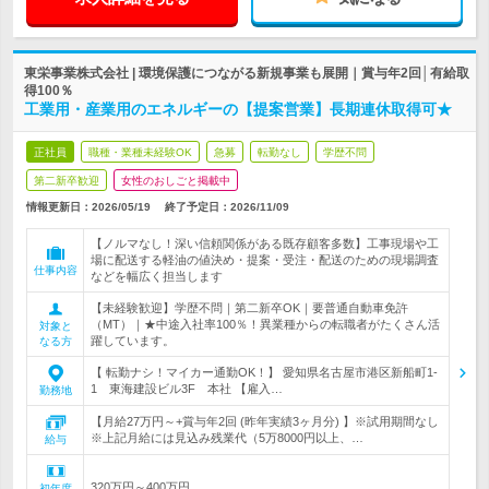
東栄事業株式会社 | 環境保護につながる新規事業も展開｜賞与年2回│有給取
得100％
工業用・産業用のエネルギーの【提案営業】長期連休取得可★
正社員
職種・業種未経験OK
急募
転勤なし
学歴不問
第二新卒歓迎
女性のおしごと掲載中
情報更新日：2026/05/19
終了予定日：
2026/11/09
【ノルマなし！深い信頼関係がある既存顧客多数】工事現場や工
場に配送する軽油の値決め・提案・受注・配送のための現場調査
仕事内容
などを幅広く担当します
【未経験歓迎】学歴不問｜第二新卒OK｜要普通自動車免許
（MT）｜★中途入社率100％！異業種からの転職者がたくさん活
対象と
躍しています。
なる方
【 転勤ナシ！マイカー通勤OK！】 愛知県名古屋市港区新船町1-
1 東海建設ビル3F 本社 【雇入…
勤務地
【月給27万円～+賞与年2回 (昨年実績3ヶ月分) 】※試用期間なし
※上記月給には見込み残業代（5万8000円以上、…
給与
320万円～400万円
初年度