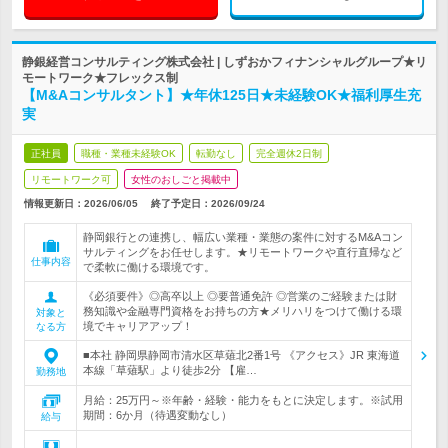
静銀経営コンサルティング株式会社 | しずおかフィナンシャルグループ★リ
モートワーク★フレックス制
【M&Aコンサルタント】★年休125日★未経験OK★福利厚生充
実
正社員
職種・業種未経験OK
転勤なし
完全週休2日制
リモートワーク可
女性のおしごと掲載中
情報更新日：2026/06/05
終了予定日：
2026/09/24
静岡銀行との連携し、幅広い業種・業態の案件に対するM&Aコン
サルティングをお任せします。★リモートワークや直行直帰など
仕事内容
で柔軟に働ける環境です。
《必須要件》◎高卒以上 ◎要普通免許 ◎営業のご経験または財
務知識や金融専門資格をお持ちの方★メリハリをつけて働ける環
対象と
境でキャリアアップ！
なる方
■本社 静岡県静岡市清水区草薙北2番1号 《アクセス》JR 東海道
本線「草薙駅」より徒歩2分 【雇…
勤務地
月給：25万円～※年齢・経験・能力をもとに決定します。※試用
期間：6か月（待遇変動なし）
給与