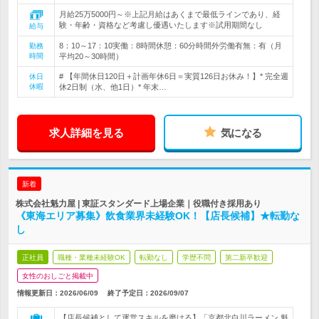
月給25万5000円～※上記月給はあくまで最低ラインであり、経
験・年齢・資格など考慮し優遇いたします※試用期間なし
給与
8：10～17：10実働：8時間休憩：60分時間外労働有無：有（月
勤務
時間
平均20～30時間）
# 【年間休日120日＋計画年休6日＝実質126日お休み！】* 完全週
休日
休暇
休2日制（水、他1日）* 年末…
求人詳細を見る
気になる
新着
株式会社魁力屋 | 東証スタンダード上場企業｜役職付き採用あり
《東海エリア募集》飲食業界未経験OK！【店長候補】★転勤な
し
正社員
職種・業種未経験OK
転勤なし
学歴不問
第二新卒歓迎
女性のおしごと掲載中
情報更新日：2026/06/09
終了予定日：
2026/09/07
【店長候補として運営スキルを磨ける】「京都北白川ラーメン 魁