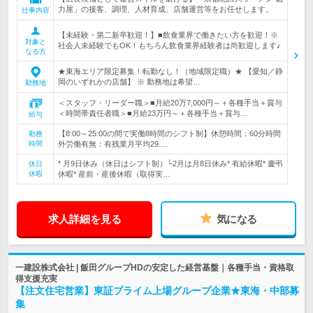
力屋」の接客、調理、人材育成、店舗運営等をお任せします。
仕事内容
【未経験・第二新卒歓迎！】■飲食業界で働きたい方を歓迎！※
対象と
社会人未経験でもOK！もちろん飲食業界経験者は尚歓迎します♪
なる方
★東海エリア限定募集！転勤なし！（地域限定職）★ 【愛知／静
岡のいずれかの店舗】 ※ 勤務地は希望…
勤務地
＜スタッフ・リーダー職＞■月給20万7,000円～＋各種手当＋賞与
＜時間帯責任者職＞■月給23万円～＋各種手当＋賞与…
給与
【8:00～25:00の間で実働8時間のシフト制】休憩時間：60分時間
勤務
時間
外労働有無：有残業月平均29.…
* 月9日休み（休日はシフト制）└2月は月8日休み* 有給休暇* 慶弔
休日
休暇
休暇* 産前・産後休暇（取得実…
求人詳細を見る
気になる
一建設株式会社 | 飯田グループHDの安定した経営基盤｜各種手当・資格取
得支援充実
【注文住宅営業】東証プライム上場グループ企業★東海・中部募
集