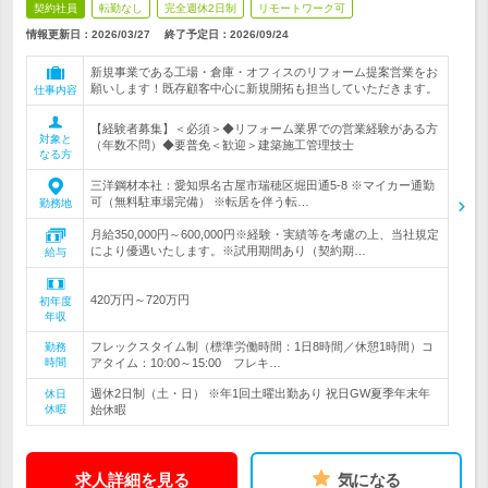
契約社員
転勤なし
完全週休2日制
リモートワーク可
情報更新日：2026/03/27
終了予定日：
2026/09/24
新規事業である工場・倉庫・オフィスのリフォーム提案営業をお
願いします！既存顧客中心に新規開拓も担当していただきます。
仕事内容
【経験者募集】＜必須＞◆リフォーム業界での営業経験がある方
対象と
（年数不問）◆要普免＜歓迎＞建築施工管理技士
なる方
三洋鋼材本社：愛知県名古屋市瑞穂区堀田通5-8 ※マイカー通勤
可（無料駐車場完備） ※転居を伴う転…
勤務地
月給350,000円～600,000円※経験・実績等を考慮の上、当社規定
により優遇いたします。※試用期間あり（契約期…
給与
420万円～720万円
初年度
年収
フレックスタイム制（標準労働時間：1日8時間／休憩1時間）コ
勤務
時間
アタイム：10:00～15:00 フレキ…
週休2日制（土・日） ※年1回土曜出勤あり 祝日GW夏季年末年
休日
休暇
始休暇
求人詳細を見る
気になる