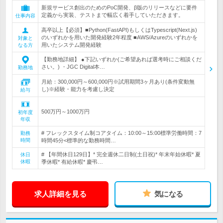
新規サービス創出のためのPoC開発、β版のリリースなどに要件
定義から実装、テストまで幅広く着手していただきます。
仕事内容
高卒以上【必須】■Python(FastAPI)もしくはTypescript(Next.js)
のいずれかを用いた開発経験2年程度 ■AWS/Azureのいずれかを
対象と
用いたシステム開発経験
なる方
【勤務地詳細】 ●下記いずれか(ご希望あれば選考時にご相談くだ
さい。) ・JGC Digital本…
勤務地
月給：300,000円～600,000円※試用期間3ヶ月あり(条件変動無
し)※経験・能力を考慮し決定
給与
500万円～1000万円
初年度
年収
# フレックスタイム制コアタイム：10:00～15:00標準労働時間：7
勤務
時間
時間45分<標準的な勤務時間…
# 【年間休日129日】* 完全週休二日制(土日祝)* 年末年始休暇* 夏
休日
休暇
季休暇* 有給休暇* 慶弔…
求人詳細を見る
気になる