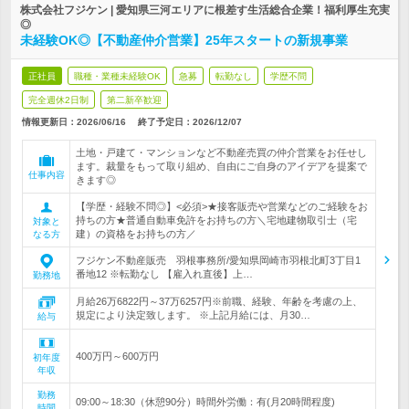
株式会社フジケン | 愛知県三河エリアに根差す生活総合企業！福利厚生充実
◎
未経験OK◎【不動産仲介営業】25年スタートの新規事業
正社員
職種・業種未経験OK
急募
転勤なし
学歴不問
完全週休2日制
第二新卒歓迎
情報更新日：2026/06/16
終了予定日：
2026/12/07
土地・戸建て・マンションなど不動産売買の仲介営業をお任せし
ます。裁量をもって取り組め、自由にご自身のアイデアを提案で
仕事内容
きます◎
【学歴・経験不問◎】<必須>★接客販売や営業などのご経験をお
持ちの方★普通自動車免許をお持ちの方＼宅地建物取引士（宅
対象と
建）の資格をお持ちの方／
なる方
フジケン不動産販売 羽根事務所/愛知県岡崎市羽根北町3丁目1
番地12 ※転勤なし 【雇入れ直後】上…
勤務地
月給26万6822円～37万6257円※前職、経験、年齢を考慮の上、
規定により決定致します。 ※上記月給には、月30…
給与
400万円～600万円
初年度
年収
勤務
09:00～18:30（休憩90分）時間外労働：有(月20時間程度)
時間