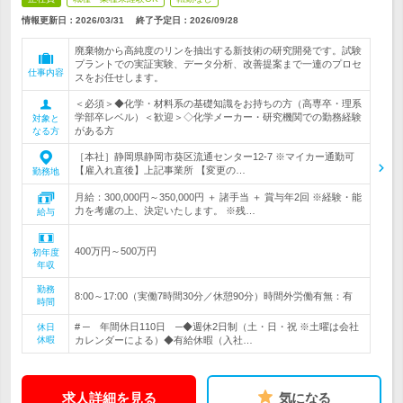
情報更新日：2026/03/31
終了予定日：
2026/09/28
廃棄物から高純度のリンを抽出する新技術の研究開発です。試験
プラントでの実証実験、データ分析、改善提案まで一連のプロセ
仕事内容
スをお任せします。
＜必須＞◆化学・材料系の基礎知識をお持ちの方（高専卒・理系
学部卒レベル）＜歓迎＞◇化学メーカー・研究機関での勤務経験
対象と
がある方
なる方
［本社］静岡県静岡市葵区流通センター12-7 ※マイカー通勤可
【雇入れ直後】上記事業所 【変更の…
勤務地
月給：300,000円～350,000円 ＋ 諸手当 ＋ 賞与年2回 ※経験・能
力を考慮の上、決定いたします。 ※残…
給与
400万円～500万円
初年度
年収
勤務
8:00～17:00（実働7時間30分／休憩90分）時間外労働有無：有
時間
# ─ 年間休日110日 ─◆週休2日制（土・日・祝 ※土曜は会社
休日
休暇
カレンダーによる）◆有給休暇（入社…
求人詳細を見る
気になる