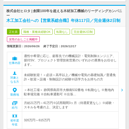
株式会社ヒロタ | 創業100年を超える木材加工機械のリーディングカンパニ
ー
木工加工会社への【営業系総合職】年休117日／完全週休2日制
正社員
職種・業種未経験OK
転勤なし
完全週休2日制
女性のおしごと掲載中
情報更新日：2026/06/26
終了予定日：
2026/12/17
適性や希望に応じ、顧客先での機械設計・電気制御エンジニア、
据付SV、プロジェクト管理技術営業のいずれかの業務をお任せし
仕事内容
ます。
未経験歓迎！＜必須＞高卒以上／機械や電気の基礎知識／普通免
対象と
許＜歓迎＞設備・制御設計の経験や語学力をお持ちの方
なる方
＜本社工場＞ 静岡県島田市大柳南532番地 ※転勤なし ※敷地内
駐車場完備 ※自転車通勤可 ※出張…
勤務地
月給21万円～41万円※試用期間3ヶ月（待遇変更なし）※経験・
スキルを考慮の上、決定します
給与
320万円～615万円
初年度
年収