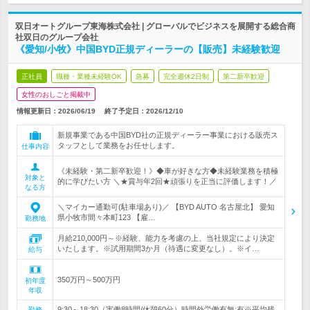
双日オートグループ東海株式会社 | グローバルでビジネスを展開する総合商
社双日のグループ会社
《愛知/小牧》中国BYD正規ディーラーの【販売】未経験歓迎
正社員
職種・業種未経験OK
急募
完全週休2日制
第二新卒歓迎
女性のおしごと掲載中
情報更新日：2026/06/19
終了予定日：
2026/12/10
新規事業である中国BYD社の正規ディーラー事業における販売ス
タッフとして業務をお任せします。
仕事内容
《未経験・第二新卒歓迎！》◆車が好きな方◆未経験業務を積極
対象と
的に学びたい方 ＼★賞与年2回★頑張りを正当に評価します！／
なる方
＼マイカー通勤可(駐車場あり)／ 【BYD AUTO 名古屋北】 愛知
県小牧市間々本町123 【雇…
勤務地
月給210,000円～※経験、能力を考慮の上、当社規定により決定
いたします。※試用期間3か月（待遇に変更なし）。※イ…
給与
350万円～500万円
初年度
年収
9:30～18:30（実働8時間/休憩60分）時間外労働有無:有※平均残
勤務