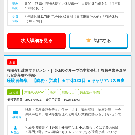
8:00～17:00（実働8時間／休憩60分）※時間外労働あり（月平均
勤務
時間
10時間以下）
* 年間休日117日* 完全週休2日制（日曜祝日その他）* 有給休暇
休日
休暇
（10～20日）
求人詳細を見る
気になる
新着
有限会社建隆マネジメント | 《KMGグループの中枢会社》複数事業を展開
し安定基盤を構築
経験者募集！【総務・労務】★年休123日 ★キャリアパス豊富
正社員
業種未経験OK
急募
転勤なし
完全週休2日制
情報更新日：2026/06/12
終了予定日：
2026/12/03
総務・労務業務全般をお任せします。勤怠管理、給与計算、社会
保険手続き、福利厚生管理など幅広い業務に携わるポジションで
仕事内容
す。
＼経験者募集／【必須】◆高卒以上 ◆総務もしくは労務の経験
☆専門分野以外の領域にもチャレンジできる環境が整っていま
対象と