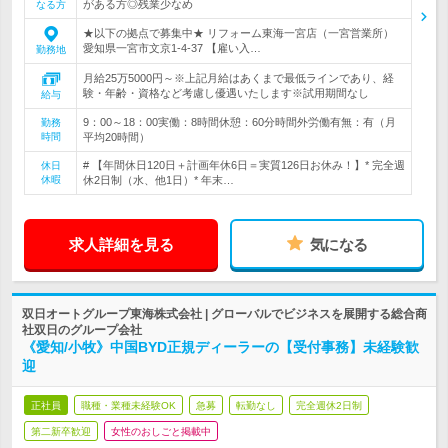
がある方◎残業少なめ
なる方
★以下の拠点で募集中★ リフォーム東海一宮店（一宮営業所）
愛知県一宮市文京1-4-37 【雇い入…
勤務地
月給25万5000円～※上記月給はあくまで最低ラインであり、経
験・年齢・資格など考慮し優遇いたします※試用期間なし
給与
9：00～18：00実働：8時間休憩：60分時間外労働有無：有（月
勤務
時間
平均20時間）
# 【年間休日120日＋計画年休6日＝実質126日お休み！】* 完全週
休日
休暇
休2日制（水、他1日）* 年末…
求人詳細を見る
気になる
双日オートグループ東海株式会社 | グローバルでビジネスを展開する総合商
社双日のグループ会社
《愛知/小牧》中国BYD正規ディーラーの【受付事務】未経験歓
迎
正社員
職種・業種未経験OK
急募
転勤なし
完全週休2日制
第二新卒歓迎
女性のおしごと掲載中