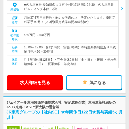
■名古屋支社 愛知県名古屋市中村区名駅南1-24-30 名古屋三井
ビルディング本館 12階
勤務地
月給37.5万円※経験・能力を考慮の上、決定いたします。※固定
残業手当/月:71,203円(固定残業時間30時間0分…
給与
450万円～450万円
初年度
年収
10:00～19:00（休憩1時間、実働8時間）※時差勤務制度あり※残
勤務
時間
業月平均20～30時間
# 【年間休日125日】・完全週休2日制（土・日）・祝日 ・年末年
休日
休暇
始休暇（6日）・夏季休暇・年次有給…
求人詳細を見る
気になる
ジェイアール東海関西開発株式会社 | 安定成長企業│ 東海道新幹線駅の
ASTY京都・ASTY新大阪の運営等
JR東海グループの【社内SE】★年間休日122日★賞与実績5ヶ月
以上
正社員
業種未経験OK
急募
転勤なし
女性のおしごと掲載中