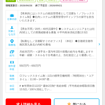
情報更新日：2026/06/26
終了予定日：
2026/09/21
【将来的にはシステムの統括管理者として活躍を！／フレックス
タイム制】◆社内システムの運用管理やITインフラの保守を担当
仕事内容
いただきます。
【男女不問／20代～40代活躍中】◆システムエンジニアまたは社
対象と
内SEとしての実務経験者を募集 ※平均有休消化日数13.5日
なる方
【転勤なし／京都駅すぐのオフィス】 《本社》 ◆京都府京都市
南区西九条北の内町41番地
勤務地
月給30万円～＋諸手当＋賞与年2回※前職の給与を考慮します※
年齢・経験・スキルを十分考慮の上、当社規定により優遇いた…
給与
550万円～650万円
初年度
年収
◎フレックスタイム制（1日の標準労働時間：7時間30分）* コア
勤務
時間
タイム：11:00～14:00* 標…
# ★年間休日122日* 週休2日制* 有給休暇（平均有給休暇取得日数
休日
休暇
13.5日／100％消化してい…
求人詳細を見る
気になる