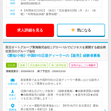
時間
業時間30時間/月
# 【年間休日110日】《休日》* 完全週休2日制（月・火）《休
休日
休暇
暇》* 年間有給休暇* 夏季休暇* …
求人詳細を見る
気になる
双日オートグループ東海株式会社 | グローバルでビジネスを展開する総合商
社双日のグループ会社
《愛知/小牧》中国BYD正規ディーラーの【販売】経験者募集
正社員
急募
完全週休2日制
第二新卒歓迎
女性のおしごと掲載中
情報更新日：2026/06/19
終了予定日：
2026/12/10
新規事業である中国BYD社の正規ディーラー事業における販売ス
タッフとして業務をお任せします。
仕事内容
活躍の場を広げたい方歓迎！《経験者募集》◆自動車買取の経験
◆自動車販売の経験（新車・中古車不問）＼★賞与年2回★頑張
対象と
りを正当に評価します！／
なる方
＼マイカー通勤可(駐車場あり)／ 【BYD AUTO 名古屋北】 愛知
県小牧市間々本町123 【雇…
勤務地