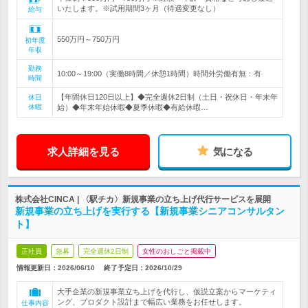
いたします。※試用期間3ヶ月（待遇変更なし）
給与
550万円～750万円
初年度
年収
勤務
10:00～19:00（実働8時間／休憩1時間）時間外労働有無：有
時間
【年間休日120日以上】◆完全週休2日制（土日・祝休日・年末年
休日
休暇
始）◆年末年始休暇◆夏季休暇◆有給休暇…
求人詳細を見る
気になる
株式会社CINCA | 〈駅チカ〉新規事業の立ち上げ代行サービスを展開
新規事業の立ち上げを実行する【新規事業シニアコンサルタン
ト】
正社員
急募
完全週休2日制
女性のおしごと掲載中
情報更新日：2026/06/10
終了予定日：
2026/10/29
大手企業の新規事業立ち上げを代行し、仮説立案からマーケティ
ング、プロダクト設計まで幅広い業務をお任せします。
仕事内容