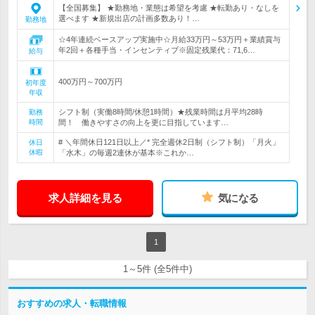
【全国募集】 ★勤務地・業態は希望を考慮 ★転勤あり・なしを
選べます ★新規出店の計画多数あり！…
勤務地
☆4年連続ベースアップ実施中☆月給33万円～53万円＋業績賞与
年2回＋各種手当・インセンティブ※固定残業代：71,6…
給与
400万円～700万円
初年度
年収
シフト制（実働8時間/休憩1時間）★残業時間は月平均28時
勤務
時間
間！ 働きやすさの向上を更に目指しています…
# ＼年間休日121日以上／* 完全週休2日制（シフト制）「月火」
休日
休暇
「水木」の毎週2連休が基本※これか…
求人詳細を見る
気になる
1
1～5件 (全5件中)
おすすめの求人・転職情報