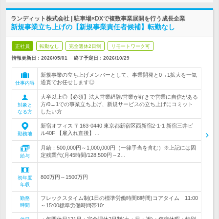
ランディット株式会社 | 駐車場×DXで複数事業展開を行う成長企業
新規事業立ち上げの【新規事業責任者候補】転勤なし
正社員
転勤なし
完全週休2日制
リモートワーク可
情報更新日：2026/05/01
終了予定日：
2026/10/29
新規事業の立ち上げメンバーとして、事業開発と0→1拡大を一気
通貫でお任せします◎
仕事内容
大卒以上◎【必須】法人営業経験/営業が好きで営業に自信がある
方/0→1での事業立ち上げ、新規サービスの立ち上げにコミット
対象と
したい方
なる方
新宿オフィス 〒163-0440 東京都新宿区西新宿2-1-1 新宿三井ビ
ル40F 【雇入れ直後】…
勤務地
月給：500,000円～1,000,000円（一律手当を含む）※上記には固
定残業代(月45時間/128,500円～2…
給与
800万円～1500万円
初年度
年収
フレックスタイム制(1日の標準労働時間8時間)コアタイム 11:00
勤務
時間
～15:00標準労働時間帯10:…