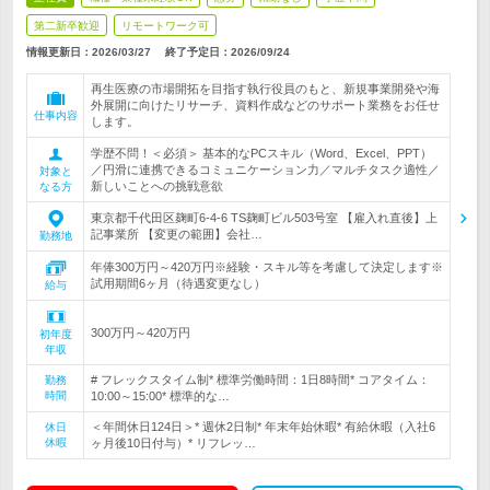
第二新卒歓迎
リモートワーク可
情報更新日：2026/03/27
終了予定日：
2026/09/24
再生医療の市場開拓を目指す執行役員のもと、新規事業開発や海
外展開に向けたリサーチ、資料作成などのサポート業務をお任せ
仕事内容
します。
学歴不問！＜必須＞ 基本的なPCスキル（Word、Excel、PPT）
／円滑に連携できるコミュニケーション力／マルチタスク適性／
対象と
新しいことへの挑戦意欲
なる方
東京都千代田区麹町6-4-6 TS麹町ビル503号室 【雇入れ直後】上
記事業所 【変更の範囲】会社…
勤務地
年俸300万円～420万円※経験・スキル等を考慮して決定します※
試用期間6ヶ月（待遇変更なし）
給与
300万円～420万円
初年度
年収
# フレックスタイム制* 標準労働時間：1日8時間* コアタイム：
勤務
時間
10:00～15:00* 標準的な…
＜年間休日124日＞* 週休2日制* 年末年始休暇* 有給休暇（入社6
休日
休暇
ヶ月後10日付与）* リフレッ…