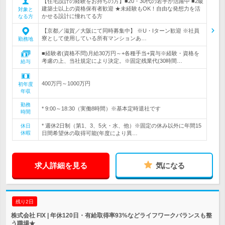
【住宅設計の経験をお持ちの方】■20・30代の若手が活躍中 ■2級
建築士以上の資格保有者歓迎 ★未経験もOK！自由な発想力を活
対象と
かせる設計に憧れてる方
なる方
【京都／滋賀／大阪にて同時募集中】 ※U・Iターン歓迎 ※社員
寮として使用している所有マンションあ…
勤務地
■経験者(資格不問)月給30万円～+各種手当+賞与※経験・資格を
考慮の上、当社規定により決定。※固定残業代(30時間…
給与
400万円～1000万円
初年度
年収
勤務
* 9:00～18:30（実働8時間）※基本定時退社です
時間
* 週休2日制（第1、3、5火・水、他）※固定の休み以外に年間15
休日
休暇
日間希望休の取得可能(年度により異…
求人詳細を見る
気になる
残り2日
株式会社 FIX | 年休120日・有給取得率93%などライフワークバランスも整
う職場★