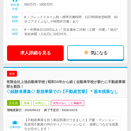
500万円～1000万円
初年度
年収
# ＜フレックスタイム制＞標準労働時間 1日7時間休憩時間 60
勤務
時間
分コアタイムなし※時間外労働：あり
# ＜年間休日120日以上＞* 完全週休二日制（土曜・日曜）* 祝日*
休日
休暇
有給休暇（入社日に10日付与…
求人詳細を見る
気になる
新着
有限会社上池自動車学校 | 昭和34年から続く自動車学校が新たに不動産事業
部を新設！
◇経験者募集◇ 新規事業での【不動産営業】＊基本残業なし
正社員
急募
転勤なし
女性のおしごと掲載中
情報更新日：2026/06/12
終了予定日：
2026/10/15
【不動産事業を担う新設部署ができました】戸建・マンション・
投資用不動産の仲介やリノベーションなど、 成果につながる提案
仕事内容
をお任せします！