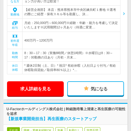
ョン力が高い方は歓迎！
なる方
【経営企画部】 本店：熊本県熊本市中央区練兵町１番地 ※選考
の際にご経歴・保有スキル等を勘案し、決…
勤務地
月給：250,000円～600,000円※経験・年齢・能力を考慮して決定
いたします※試用期間12ヶ月あり（待遇に変更…
給与
400万円～1200万円
初年度
年収
8：30～17：30（実働8時間／休憩1時間）※水曜日は8：30～
勤務
時間
17：00勤務の日あり（月初・月末…
* 週休2日制（土、日）* 祝日* 有給休暇（入社日より付与／有給
休日
休暇
休暇取得奨励／取得率80％以上）*…
求人詳細を見る
気になる
U-Factorホールディングス株式会社 | 幹細胞培養上清液と再生医療の可能性
を追求
【新規事業開発担当】再生医療のスタートアップ
正社員
職種・業種未経験OK
急募
転勤なし
学歴不問