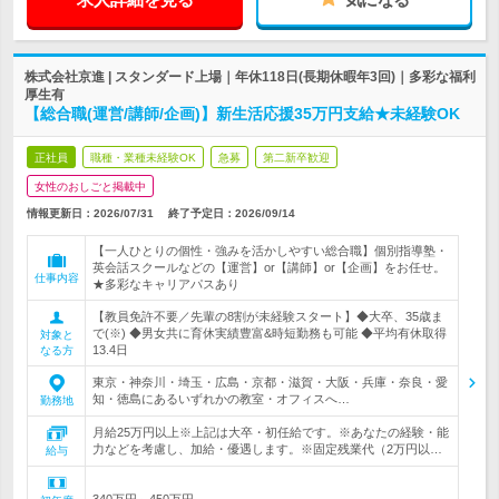
株式会社京進 | スタンダード上場｜年休118日(長期休暇年3回)｜多彩な福利
厚生有
【総合職(運営/講師/企画)】新生活応援35万円支給★未経験OK
正社員
職種・業種未経験OK
急募
第二新卒歓迎
女性のおしごと掲載中
情報更新日：2026/07/31
終了予定日：
2026/09/14
【一人ひとりの個性・強みを活かしやすい総合職】個別指導塾・
英会話スクールなどの【運営】or【講師】or【企画】をお任せ。
仕事内容
★多彩なキャリアパスあり
【教員免許不要／先輩の8割が未経験スタート】◆大卒、35歳ま
で(※) ◆男女共に育休実績豊富&時短勤務も可能 ◆平均有休取得
対象と
13.4日
なる方
東京・神奈川・埼玉・広島・京都・滋賀・大阪・兵庫・奈良・愛
知・徳島にあるいずれかの教室・オフィスへ…
勤務地
月給25万円以上※上記は大卒・初任給です。※あなたの経験・能
力などを考慮し、加給・優遇します。※固定残業代（2万円以…
給与
340万円～450万円