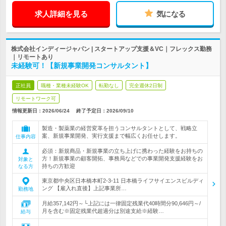
求人詳細を見る
気になる
株式会社インディージャパン | スタートアップ支援＆VC｜フレックス勤務
｜リモートあり
未経験可！【新規事業開発コンサルタント】
正社員
職種・業種未経験OK
転勤なし
完全週休2日制
リモートワーク可
情報更新日：2026/06/24
終了予定日：
2026/09/10
製造・製薬業の経営変革を担うコンサルタントとして、戦略立
案、新規事業開発、実行支援まで幅広くお任せします。
仕事内容
必須：新規商品・新規事業の立ち上げに携わった経験をお持ちの
方！新規事業の顧客開拓、事務局などでの事業開発支援経験をお
対象と
持ちの方歓迎
なる方
東京都中央区日本橋本町2-3-11 日本橋ライフサイエンスビルディ
ング 【雇入れ直後】上記事業所…
勤務地
月給357,142円～└上記には一律固定残業代40時間分90,646円～/
月を含む※固定残業代超過分は別途支給※経験…
給与