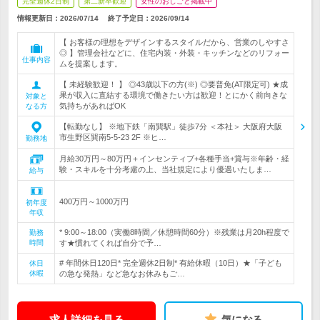
完全週休2日制
第二新卒歓迎
女性のおしごと掲載中
情報更新日：2026/07/14
終了予定日：
2026/09/14
【 お客様の理想をデザインするスタイルだから、営業のしやすさ
◎ 】管理会社などに、住宅内装・外装・キッチンなどのリフォー
仕事内容
ムを提案します。
【 未経験歓迎！ 】 ◎43歳以下の方(※) ◎要普免(AT限定可) ★成
果が収入に直結する環境で働きたい方は歓迎！とにかく前向きな
対象と
気持ちがあればOK
なる方
【転勤なし】 ※地下鉄「南巽駅」徒歩7分 ＜本社＞ 大阪府大阪
市生野区巽南5-5-23 2F ※ヒ…
勤務地
月給30万円～80万円＋インセンティブ+各種手当+賞与※年齢・経
験・スキルを十分考慮の上、当社規定により優遇いたしま…
給与
400万円～1000万円
初年度
年収
* 9:00～18:00（実働8時間／休憩時間60分）※残業は月20h程度で
勤務
時間
す★慣れてくれば自分で予…
# 年間休日120日* 完全週休2日制* 有給休暇（10日）★「子ども
休日
休暇
の急な発熱」など急なお休みもご…
求人詳細を見る
気になる