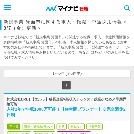
新規事業 箕面市に関する求人・転職・中途採用情報＜
8/7（金）更新＞
マイナビ転職では「新規事業 箕面市」に関連する転職・求人・中途採用情報を
多数掲載中!「新規事業 箕面市」の転職・求人情報を探しているあなたにおす
すめのお仕事を掲載しています。「新規事業 箕面市」に関連するキーワードか
らも転職・求人情報をお探しいただけるので、あなたにぴったりのお仕事を見
つけてみてください!
1～5件 (全5件中)
1
株式会社ERL | 【エルラ】成長企業×高収入チャンス／残業少なめ／早期昇
給可能
入社1年で年収1000万可能！【住空間プランナー】※完全週休2
日制
正社員
職種・業種未経験OK
急募
転勤なし
学歴不問