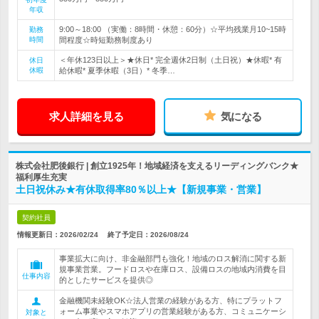
年収
9:00～18:00 （実働：8時間・休憩：60分）☆平均残業月10~15時
勤務
時間
間程度☆時短勤務制度あり
＜年休123日以上＞★休日* 完全週休2日制（土日祝）★休暇* 有
休日
休暇
給休暇* 夏季休暇（3日）* 冬季…
求人詳細を見る
気になる
株式会社肥後銀行 | 創立1925年！地域経済を支えるリーディングバンク★
福利厚生充実
土日祝休み★有休取得率80％以上★【新規事業・営業】
契約社員
情報更新日：2026/02/24
終了予定日：
2026/08/24
事業拡大に向け、非金融部門も強化！地域のロス解消に関する新
規事業営業。フードロスや在庫ロス、設備ロスの地域内消費を目
仕事内容
的としたサービスを提供◎
金融機関未経験OK☆法人営業の経験がある方、特にプラットフ
ォーム事業やスマホアプリの営業経験がある方、コミュニケーシ
対象と