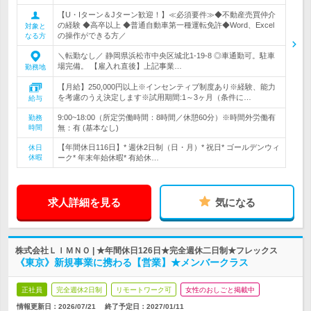
【U・Iターン＆Jターン歓迎！】≪必須要件≫◆不動産売買仲介
の経験 ◆高卒以上 ◆普通自動車第一種運転免許◆Word、Excel
対象と
の操作ができる方／
なる方
＼転勤なし／ 静岡県浜松市中央区城北1-19-8 ◎車通勤可。駐車
場完備。 【雇入れ直後】上記事業…
勤務地
【月給】250,000円以上※インセンティブ制度あり※経験、能力
を考慮のうえ決定します※試用期間:1～3ヶ月（条件に…
給与
9:00~18:00（所定労働時間：8時間／休憩60分）※時間外労働有
勤務
時間
無：有 (基本なし)
【年間休日116日】* 週休2日制（日・月）* 祝日* ゴールデンウィ
休日
休暇
ーク* 年末年始休暇* 有給休…
求人詳細を見る
気になる
株式会社ＬＩＭＮＯ | ★年間休日126日★完全週休二日制★フレックス
《東京》新規事業に携わる【営業】★メンバークラス
正社員
完全週休2日制
リモートワーク可
女性のおしごと掲載中
情報更新日：2026/07/21
終了予定日：
2027/01/11