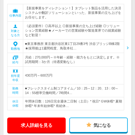
【新規事業をディレクション！】タブレット製品を活用した決済
システムや翻訳ソリューションといった、新規事業の立ち上げを
仕事内容
お任せします。
《必須要件》◎高卒以上 ◎新規事業の立ち上げ経験 ◎ソリュー
ション営業経験★メーカーでの営業経験や製造業界での就業経験
対象と
など歓迎！
なる方
■東京事務所 東京都渋谷区東1丁目29番3号 渋谷ブリッジB棟2階
★採用後は1週間程度、鳥取本社…
勤務地
月給：270,000円～※年齢・経験・能力をもとに決定します。※
試用期間：3か月（待遇変動なし）
給与
430万円～600万円
初年度
年収
■フレックスタイム制コアタイム／10：25～12：20、13：00～
勤務
時間
14：55標準労働時間／7時間4…
年間休日数：126日完全週休二日制（土日）* 祝日* GW休暇* 夏期
休日
休暇
休暇* 年末年始休暇* 有給休…
求人詳細を見る
気になる