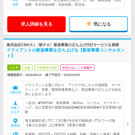
・年間休日121日・完全週休2日制(土・日・祝)・傷病休暇・特別
休日
休暇
休暇・年末年始休暇・有給休暇・育児休…
求人詳細を見る
気になる
株式会社CINCA | 〈駅チカ〉新規事業の立ち上げ代行サービスを展開
クライアントの新規事業を立ち上げる【新規事業コンサルタン
ト】
正社員
急募
完全週休2日制
女性のおしごと掲載中
情報更新日：2026/06/10
終了予定日：
2026/10/29
クライアント企業に代わり、アイデア出しから市場調査、マーケ
ティング、営業、開発関連業務など、新規事業の立ち上げを総合
仕事内容
的にお任せします。
＜必須＞■PM/PdM、新規事業、BizDev、コンサル、マーケティ
ング、法人営業等の複数領域経験■顧客折衝経験■不定型業務の経
対象と
験
なる方
東京都港区虎ノ門二丁目2番1号住友不動産虎ノ門タワー17階
【雇入れ直後】上記事業所 【変更の範囲…
勤務地
年俸制：550万円～750万円 ※経験・年齢・資格など考慮し優遇