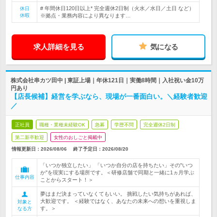
# 年間休日120日以上* 完全週休2日制（火水／水日／土日 など）
休日
休暇
※拠点・業務内容により異なります…
求人詳細を見る
気になる
株式会社串カツ田中 | 東証上場｜年休121日｜実働8時間｜入社祝い金10万
円あり
【店長候補】経営を学ぶなら、現場が一番面白い。＼経験者歓迎
／
正社員
職種・業種未経験OK
急募
学歴不問
完全週休2日制
第二新卒歓迎
女性のおしごと掲載中
情報更新日：2026/08/06
終了予定日：
2026/08/20
「いつか独立したい」 「いつか自分の店を持ちたい」その"いつ
か"を現実にする場所です。＜研修店舗で同期と一緒に1ヵ月学ぶ
仕事内容
ことからスタート！＞
夢はまだ決まっていなくてもいい。 挑戦したい気持ちがあれば、
大歓迎です。 ＜経験ではなく、あなたの未来への想いを重視しま
対象と
す。＞
なる方