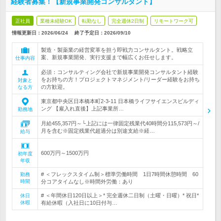
経験者募集！【新規事業開発コンサルタント】
正社員
業種未経験OK
転勤なし
完全週休2日制
リモートワーク可
情報更新日：2026/06/24
終了予定日：
2026/09/10
製造・製薬業の経営変革を担う即戦力コンサルタント。戦略立
案、新規事業開発、実行支援まで幅広くお任せします。
仕事内容
必須：コンサルティング会社で新規事業開発コンサルタント経験
をお持ちの方！プロジェクトマネジメント/リーダー経験をお持ち
対象と
の方歓迎。
なる方
東京都中央区日本橋本町2-3-11 日本橋ライフサイエンスビルディ
ング 【雇入れ直後】上記事業所…
勤務地
月給455,357円～└上記には一律固定残業代40時間分115,573円～/
月を含む※固定残業代超過分は別途支給※経…
給与
600万円～1500万円
初年度
年収
# ＜フレックスタイム制＞標準労働時間 1日7時間休憩時間 60
勤務
時間
分コアタイムなし※時間外労働：あり
# ＜年間休日120日以上＞* 完全週休二日制（土曜・日曜）* 祝日*
休日
休暇
有給休暇（入社日に10日付与…