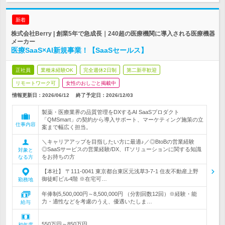
新着
株式会社Berry | 創業5年で急成長｜240超の医療機関に導入される医療機器
メーカー
医療SaaS×AI新規事業！【SaaSセールス】
正社員
業種未経験OK
完全週休2日制
第二新卒歓迎
リモートワーク可
女性のおしごと掲載中
情報更新日：2026/06/12
終了予定日：
2026/12/03
製薬・医療業界の品質管理をDXするAI SaaSプロダクト
「QMSmart」の契約から導入サポート、マーケティング施策の立
仕事内容
案まで幅広く担当。
＼キャリアアップを目指したい方に最適♪／◎BtoBの営業経験
◎SaaSサービスの営業経験/DX、ITソリューションに関する知識
対象と
をお持ちの方
なる方
【本社】 〒111-0041 東京都台東区元浅草3-7-1 住友不動産上野
御徒町ビル4階 ※在宅可…
勤務地
年俸制5,500,000円～8,500,000円 （分割回数12回）※経験・能
力・適性などを考慮のうえ、優遇いたしま…
給与
550万円～850万円
初年度