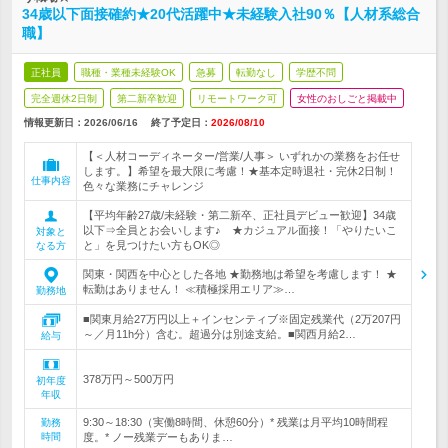
34歳以下面接確約★20代活躍中★未経験入社90％【人材系総合
職】
正社員
職種・業種未経験OK
急募
転勤なし
学歴不問
完全週休2日制
第二新卒歓迎
リモートワーク可
女性のおしごと掲載中
情報更新日：2026/06/16
終了予定日：
2026/08/10
【＜人材コーディネーター/営業/人事＞ いずれかの業務をお任せ
します。】希望を最大限に考慮！★基本定時退社・完休2日制！
仕事内容
色々な業務にチャレンジ
【平均年齢27歳/未経験・第二新卒、正社員デビュー歓迎】34歳
以下⇒全員とお会いします♪ ★カジュアル面接！「やりたいこ
対象と
と」を見つけたい方もOK◎
なる方
関東・関西を中心とした各地 ★勤務地は希望を考慮します！ ★
転勤はありません！ ≪積極採用エリア≫…
勤務地
■関東月給27万円以上＋インセンティブ※固定残業代（2万207円
～／月11h分）含む。超過分は別途支給。■関西月給2…
給与
378万円～500万円
初年度
年収
9:30～18:30（実働8時間、休憩60分）* 残業は月平均10時間程
勤務
時間
度。* ノー残業デーもありま…