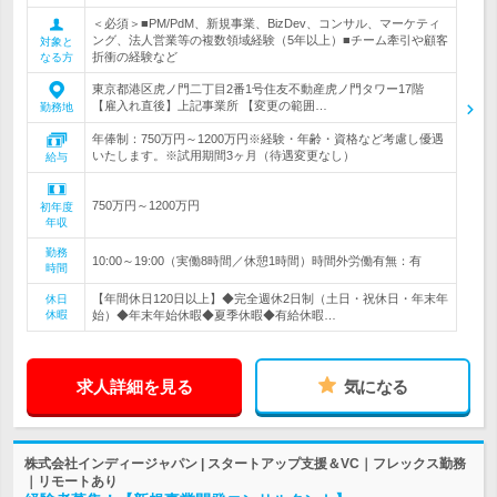
＜必須＞■PM/PdM、新規事業、BizDev、コンサル、マーケティ
ング、法人営業等の複数領域経験（5年以上）■チーム牽引や顧客
対象と
折衝の経験など
なる方
東京都港区虎ノ門二丁目2番1号住友不動産虎ノ門タワー17階
【雇入れ直後】上記事業所 【変更の範囲…
勤務地
年俸制：750万円～1200万円※経験・年齢・資格など考慮し優遇
いたします。※試用期間3ヶ月（待遇変更なし）
給与
750万円～1200万円
初年度
年収
勤務
10:00～19:00（実働8時間／休憩1時間）時間外労働有無：有
時間
【年間休日120日以上】◆完全週休2日制（土日・祝休日・年末年
休日
休暇
始）◆年末年始休暇◆夏季休暇◆有給休暇…
求人詳細を見る
気になる
株式会社インディージャパン | スタートアップ支援＆VC｜フレックス勤務
｜リモートあり