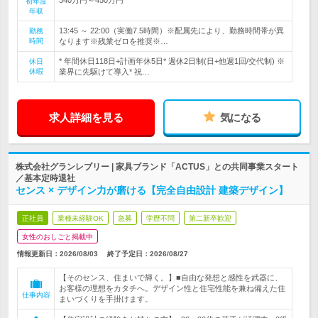
初年度
年収
13:45 ～ 22:00（実働7.5時間）※配属先により、勤務時間帯が異
勤務
時間
なります※残業ゼロを推奨※…
* 年間休日118日+計画年休5日* 週休2日制(日+他週1回/交代制) ※
休日
休暇
業界に先駆けて導入* 祝…
求人詳細を見る
気になる
株式会社グランレブリー | 家具ブランド「ACTUS」との共同事業スタート
／基本定時退社
センス × デザイン力が磨ける【完全自由設計 建築デザイン】
正社員
業種未経験OK
急募
学歴不問
第二新卒歓迎
女性のおしごと掲載中
情報更新日：2026/08/03
終了予定日：
2026/08/27
【そのセンス、住まいで輝く。】■自由な発想と感性を武器に、
お客様の理想をカタチへ。デザイン性と住宅性能を兼ね備えた住
仕事内容
まいづくりを手掛けます。