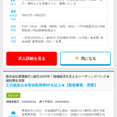
力・適性などを考慮のうえ、優遇いたしま…
給与
550万円～850万円
初年度
年収
9:00～18:00 （実働：8時間・休憩：60分）☆平均残業月10~15時
勤務
時間
間程度☆時短勤務制度あり
＜年休123日以上＞★休日* 完全週休2日制（土日祝）★休暇* 有
休日
休暇
給休暇* 夏季休暇（3日）* 冬季…
求人詳細を見る
気になる
株式会社肥後銀行 | 創立1925年！地域経済を支えるリーディングバンク★
福利厚生充実
土日祝休み★有休取得率80％以上★【新規事業・営業】
契約社員
情報更新日：2026/02/24
終了予定日：
2026/08/24
事業拡大に向け、非金融部門も強化！地域のロス解消に関する新
規事業営業。フードロスや在庫ロス、設備ロスの地域内消費を目
仕事内容