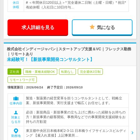
# ＜年間休日120日以上＞* 完全週休二日制（土曜・日曜）* 祝日*
休日
休暇
有給休暇（入社日に10日付与…
求人詳細を見る
気になる
株式会社インディージャパン | スタートアップ支援＆VC｜フレックス勤務
｜リモートあり
未経験可！【新規事業開発コンサルタント】
正社員
職種・業種未経験OK
転勤なし
完全週休2日制
リモートワーク可
情報更新日：2026/06/24
終了予定日：
2026/09/10
製造・製薬業の経営変革を担うコンサルタントとして、戦略立
案、新規事業開発、実行支援まで幅広くお任せします。
仕事内容
必須：新規商品・新規事業の立ち上げに携わった経験をお持ちの
方！新規事業の顧客開拓、事務局などでの事業開発支援経験をお
対象と
持ちの方歓迎
なる方
東京都中央区日本橋本町2-3-11 日本橋ライフサイエンスビルディ
ング 【雇入れ直後】上記事業所…
勤務地