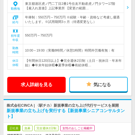
東京都港区虎ノ門二丁目2番1号住友不動産虎ノ門タワー17階
【雇入れ直後】上記事業所 【変更の範囲…
勤務地
年俸制：550万円～750万円 ※経験・年齢・資格など考慮し優遇
いたします。※試用期間3ヶ月（待遇変更なし）
給与
550万円～750万円
初年度
年収
勤務
10:00～19:00（実働8時間／休憩1時間）時間外労働有無：有
時間
【年間休日120日以上】◆完全週休2日制（土日・祝休日・年末年
休日
休暇
始）◆年末年始休暇◆夏季休暇◆有給休暇…
求人詳細を見る
気になる
株式会社CINCA | 〈駅チカ〉新規事業の立ち上げ代行サービスを展開
新規事業の立ち上げを実行する【新規事業シニアコンサルタン
ト】
正社員
急募
完全週休2日制
女性のおしごと掲載中