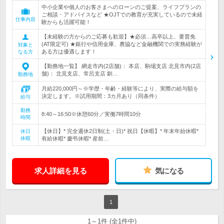
中小企業や個人のお客さまへのローンのご提案、ライフプランの
ご相談・アドバイスなど ★OJTでの教育が充実しているので未経
仕事内容
験からも活躍可能！
【未経験の方からのご応募も歓迎】★必須…高卒以上、要普免
(AT限定可) ★銀行や信用金庫、農協など金融機関での実務経験が
対象と
ある方は優遇します！
なる方
【勤務地一覧】 網走市内(2店舗)： 本店、駒場支店 北見市内(2店
舗)： 北見支店、常呂支店 釧…
勤務地
月給220,000円～※学歴・年齢・経験等により、実際の給与額を
決定します。※試用期間：3カ月あり（同条件）
給与
勤務
8:40～16:50※休憩60分／実働7時間10分
時間
【休日】* 完全週休2日制(土・日)* 祝日【休暇】* 年末年始休暇*
休日
休暇
有給休暇* 慶弔休暇* 産前…
求人詳細を見る
気になる
1
1～1件 (全1件中)