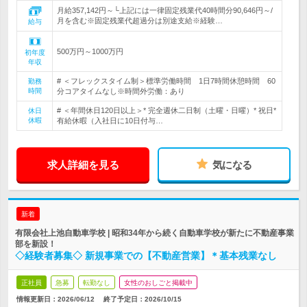
月給357,142円～└上記には一律固定残業代40時間分90,646円～/
月を含む※固定残業代超過分は別途支給※経験…
給与
500万円～1000万円
初年度
年収
# ＜フレックスタイム制＞標準労働時間 1日7時間休憩時間 60
勤務
時間
分コアタイムなし※時間外労働：あり
# ＜年間休日120日以上＞* 完全週休二日制（土曜・日曜）* 祝日*
休日
休暇
有給休暇（入社日に10日付与…
求人詳細を見る
気になる
新着
有限会社上池自動車学校 | 昭和34年から続く自動車学校が新たに不動産事業
部を新設！
◇経験者募集◇ 新規事業での【不動産営業】＊基本残業なし
正社員
急募
転勤なし
女性のおしごと掲載中
情報更新日：2026/06/12
終了予定日：
2026/10/15