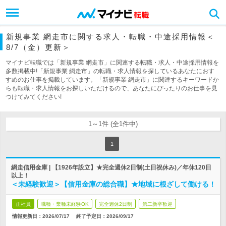
新規事業 網走市に関する求人・転職・中途採用情報＜
8/7（金）更新＞
マイナビ転職では「新規事業 網走市」に関連する転職・求人・中途採用情報を
多数掲載中!「新規事業 網走市」の転職・求人情報を探しているあなたにおす
すめのお仕事を掲載しています。「新規事業 網走市」に関連するキーワードか
らも転職・求人情報をお探しいただけるので、あなたにぴったりのお仕事を見
つけてみてください!
1～1件 (全1件中)
1
網走信用金庫 | 【1926年設立】★完全週休2日制(土日祝休み)／年休120日
以上！
＜未経験歓迎＞【信用金庫の総合職】★地域に根ざして働ける！
正社員
職種・業種未経験OK
完全週休2日制
第二新卒歓迎
情報更新日：2026/07/17
終了予定日：
2026/09/17