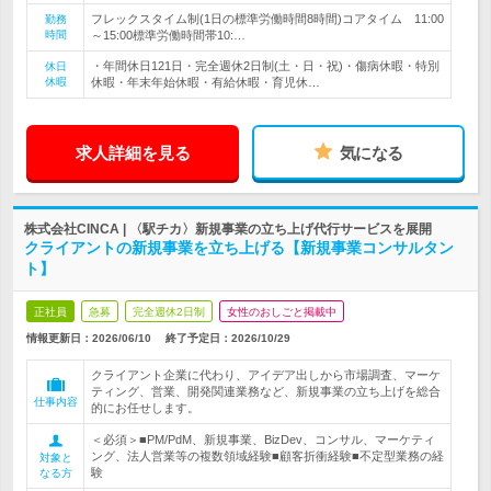
フレックスタイム制(1日の標準労働時間8時間)コアタイム 11:00
勤務
時間
～15:00標準労働時間帯10:…
・年間休日121日・完全週休2日制(土・日・祝)・傷病休暇・特別
休日
休暇
休暇・年末年始休暇・有給休暇・育児休…
求人詳細を見る
気になる
株式会社CINCA | 〈駅チカ〉新規事業の立ち上げ代行サービスを展開
クライアントの新規事業を立ち上げる【新規事業コンサルタン
ト】
正社員
急募
完全週休2日制
女性のおしごと掲載中
情報更新日：2026/06/10
終了予定日：
2026/10/29
クライアント企業に代わり、アイデア出しから市場調査、マーケ
ティング、営業、開発関連業務など、新規事業の立ち上げを総合
仕事内容
的にお任せします。
＜必須＞■PM/PdM、新規事業、BizDev、コンサル、マーケティ
ング、法人営業等の複数領域経験■顧客折衝経験■不定型業務の経
対象と
験
なる方