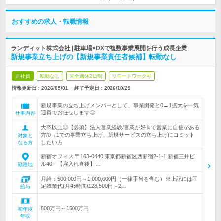
おすすめの求人・転職情報
ランディット株式会社 | 駐車場×DXで複数事業展開を行う成長企業
新規事業立ち上げの【新規事業責任者候補】転勤なし
正社員
転勤なし
完全週休2日制
リモートワーク可
情報更新日：2026/05/01
終了予定日：
2026/10/29
新規事業の立ち上げメンバーとして、事業開発と0→1拡大を一気
通貫でお任せします◎
仕事内容
大卒以上◎【必須】法人営業経験/営業が好きで営業に自信がある
方/0→1での事業立ち上げ、新規サービスの立ち上げにコミット
対象と
したい方
なる方
新宿オフィス 〒163-0440 東京都新宿区西新宿2-1-1 新宿三井ビ
ル40F 【雇入れ直後】…
勤務地
月給：500,000円～1,000,000円（一律手当を含む）※上記には固
定残業代(月45時間/128,500円～2…
給与
800万円～1500万円
初年度
年収