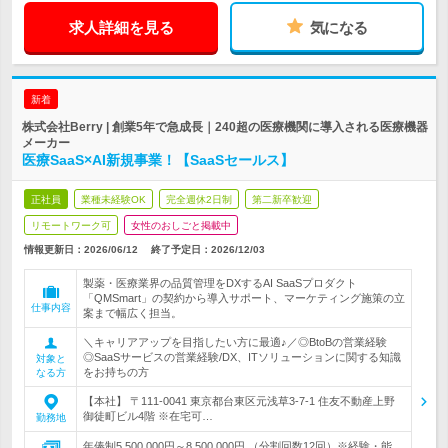
求人詳細を見る
気になる
新着
株式会社Berry | 創業5年で急成長｜240超の医療機関に導入される医療機器
メーカー
医療SaaS×AI新規事業！【SaaSセールス】
正社員
業種未経験OK
完全週休2日制
第二新卒歓迎
リモートワーク可
女性のおしごと掲載中
情報更新日：2026/06/12
終了予定日：
2026/12/03
製薬・医療業界の品質管理をDXするAI SaaSプロダクト
「QMSmart」の契約から導入サポート、マーケティング施策の立
仕事内容
案まで幅広く担当。
＼キャリアアップを目指したい方に最適♪／◎BtoBの営業経験
◎SaaSサービスの営業経験/DX、ITソリューションに関する知識
対象と
をお持ちの方
なる方
【本社】 〒111-0041 東京都台東区元浅草3-7-1 住友不動産上野
御徒町ビル4階 ※在宅可…
勤務地
年俸制5,500,000円～8,500,000円 （分割回数12回）※経験・能