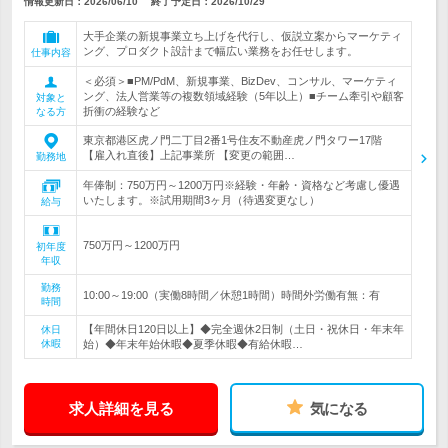
情報更新日：2026/06/10
終了予定日：
2026/10/29
大手企業の新規事業立ち上げを代行し、仮説立案からマーケティ
ング、プロダクト設計まで幅広い業務をお任せします。
仕事内容
＜必須＞■PM/PdM、新規事業、BizDev、コンサル、マーケティ
ング、法人営業等の複数領域経験（5年以上）■チーム牽引や顧客
対象と
折衝の経験など
なる方
東京都港区虎ノ門二丁目2番1号住友不動産虎ノ門タワー17階
【雇入れ直後】上記事業所 【変更の範囲…
勤務地
年俸制：750万円～1200万円※経験・年齢・資格など考慮し優遇
いたします。※試用期間3ヶ月（待遇変更なし）
給与
750万円～1200万円
初年度
年収
勤務
10:00～19:00（実働8時間／休憩1時間）時間外労働有無：有
時間
【年間休日120日以上】◆完全週休2日制（土日・祝休日・年末年
休日
休暇
始）◆年末年始休暇◆夏季休暇◆有給休暇…
求人詳細を見る
気になる