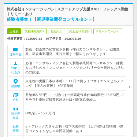
株式会社インディージャパン | スタートアップ支援＆VC｜フレックス勤務
｜リモートあり
経験者募集！【新規事業開発コンサルタント】
正社員
業種未経験OK
転勤なし
完全週休2日制
リモートワーク可
情報更新日：2026/06/24
終了予定日：
2026/09/10
製造・製薬業の経営変革を担う即戦力コンサルタント。戦略立
案、新規事業開発、実行支援まで幅広くお任せします。
仕事内容
必須：コンサルティング会社で新規事業開発コンサルタント経験
をお持ちの方！プロジェクトマネジメント/リーダー経験をお持ち
対象と
の方歓迎。
なる方
東京都中央区日本橋本町2-3-11 日本橋ライフサイエンスビルディ
ング 【雇入れ直後】上記事業所…
勤務地
月給455,357円～└上記には一律固定残業代40時間分115,573円～/
月を含む※固定残業代超過分は別途支給※経…
給与
600万円～1500万円
初年度
年収
# ＜フレックスタイム制＞標準労働時間 1日7時間休憩時間 60
勤務
時間
分コアタイムなし※時間外労働：あり