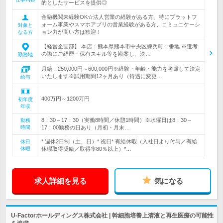
的としたサービスを提供◎
金融機関未経験OK☆法人営業の経験がある方、特にプラットフ
ォーム事業やスマホアプリの営業経験がある方、コミュニケーシ
対象と
ョン力が高い方は歓迎！
なる方
【経営企画部】 本店：熊本県熊本市中央区練兵町１番地 ※選考
の際にご経歴・保有スキル等を勘案し、決…
勤務地
月給：250,000円～600,000円※経験・年齢・能力を考慮して決定
いたします※試用期間12ヶ月あり（待遇に変更…
給与
400万円～1200万円
初年度
年収
8：30～17：30（実働8時間／休憩1時間）※水曜日は8：30～
勤務
時間
17：00勤務の日あり（月初・月末…
* 週休2日制（土、日）* 祝日* 有給休暇（入社日より付与／有給
休日
休暇
休暇取得奨励／取得率80％以上）*…
求人詳細を見る
気になる
U-Factorホールディングス株式会社 | 幹細胞培養上清液と再生医療の可能性