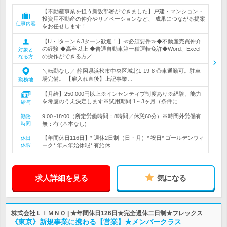
【不動産事業を担う新設部署ができました】戸建・マンション・
投資用不動産の仲介やリノベーションなど、 成果につながる提案
仕事内容
をお任せします！
【U・Iターン＆Jターン歓迎！】≪必須要件≫◆不動産売買仲介
の経験 ◆高卒以上 ◆普通自動車第一種運転免許◆Word、Excel
対象と
の操作ができる方／
なる方
＼転勤なし／ 静岡県浜松市中央区城北1-19-8 ◎車通勤可。駐車
場完備。 【雇入れ直後】上記事業…
勤務地
【月給】250,000円以上※インセンティブ制度あり※経験、能力
を考慮のうえ決定します※試用期間:1～3ヶ月（条件に…
給与
9:00~18:00（所定労働時間：8時間／休憩60分）※時間外労働有
勤務
時間
無：有 (基本なし)
【年間休日116日】* 週休2日制（日・月）* 祝日* ゴールデンウィ
休日
休暇
ーク* 年末年始休暇* 有給休…
求人詳細を見る
気になる
株式会社ＬＩＭＮＯ | ★年間休日126日★完全週休二日制★フレックス
《東京》新規事業に携わる【営業】★メンバークラス