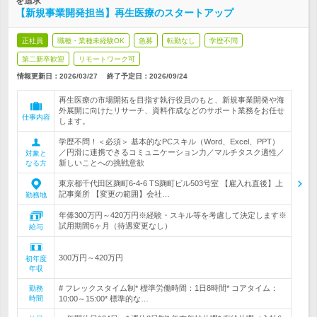
を追求
【新規事業開発担当】再生医療のスタートアップ
正社員
職種・業種未経験OK
急募
転勤なし
学歴不問
第二新卒歓迎
リモートワーク可
情報更新日：2026/03/27
終了予定日：
2026/09/24
再生医療の市場開拓を目指す執行役員のもと、新規事業開発や海
外展開に向けたリサーチ、資料作成などのサポート業務をお任せ
仕事内容
します。
学歴不問！＜必須＞ 基本的なPCスキル（Word、Excel、PPT）
／円滑に連携できるコミュニケーション力／マルチタスク適性／
対象と
新しいことへの挑戦意欲
なる方
東京都千代田区麹町6-4-6 TS麹町ビル503号室 【雇入れ直後】上
記事業所 【変更の範囲】会社…
勤務地
年俸300万円～420万円※経験・スキル等を考慮して決定します※
試用期間6ヶ月（待遇変更なし）
給与
300万円～420万円
初年度
年収
# フレックスタイム制* 標準労働時間：1日8時間* コアタイム：
勤務
時間
10:00～15:00* 標準的な…