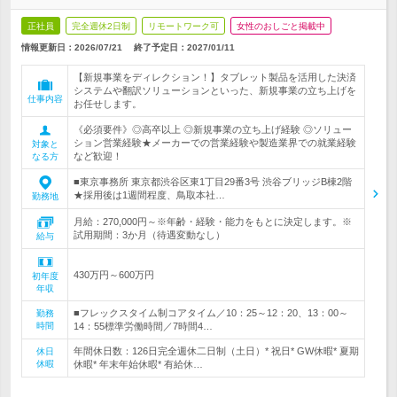
正社員
完全週休2日制
リモートワーク可
女性のおしごと掲載中
情報更新日：2026/07/21
終了予定日：
2027/01/11
【新規事業をディレクション！】タブレット製品を活用した決済
システムや翻訳ソリューションといった、新規事業の立ち上げを
仕事内容
お任せします。
《必須要件》◎高卒以上 ◎新規事業の立ち上げ経験 ◎ソリュー
ション営業経験★メーカーでの営業経験や製造業界での就業経験
対象と
など歓迎！
なる方
■東京事務所 東京都渋谷区東1丁目29番3号 渋谷ブリッジB棟2階
★採用後は1週間程度、鳥取本社…
勤務地
月給：270,000円～※年齢・経験・能力をもとに決定します。※
試用期間：3か月（待遇変動なし）
給与
430万円～600万円
初年度
年収
■フレックスタイム制コアタイム／10：25～12：20、13：00～
勤務
時間
14：55標準労働時間／7時間4…
年間休日数：126日完全週休二日制（土日）* 祝日* GW休暇* 夏期
休日
休暇
休暇* 年末年始休暇* 有給休…