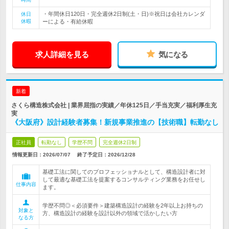
・年間休日120日・完全週休2日制(土・日)※祝日は会社カレンダ
休日
休暇
ーによる・有給休暇
求人詳細を見る
気になる
新着
さくら構造株式会社 | 業界屈指の実績／年休125日／手当充実／福利厚生充
実
《大阪府》設計経験者募集！新規事業推進の【技術職】転勤なし
正社員
転勤なし
学歴不問
完全週休2日制
情報更新日：2026/07/07
終了予定日：
2026/12/28
基礎工法に関してのプロフェッショナルとして、構造設計者に対
して最適な基礎工法を提案するコンサルティング業務をお任せし
仕事内容
ます。
学歴不問◎＜必須要件＞建築構造設計の経験を2年以上お持ちの
対象と
方、構造設計の経験を設計以外の領域で活かしたい方
なる方