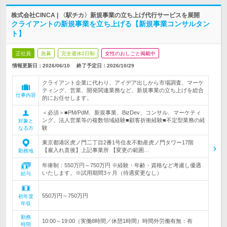
株式会社CINCA | 〈駅チカ〉新規事業の立ち上げ代行サービスを展開
クライアントの新規事業を立ち上げる【新規事業コンサルタン
ト】
正社員
急募
完全週休2日制
女性のおしごと掲載中
情報更新日：2026/06/10
終了予定日：
2026/10/29
クライアント企業に代わり、アイデア出しから市場調査、マーケ
ティング、営業、開発関連業務など、新規事業の立ち上げを総合
仕事内容
的にお任せします。
＜必須＞■PM/PdM、新規事業、BizDev、コンサル、マーケティ
ング、法人営業等の複数領域経験■顧客折衝経験■不定型業務の経
対象と
験
なる方
東京都港区虎ノ門二丁目2番1号住友不動産虎ノ門タワー17階
【雇入れ直後】上記事業所 【変更の範囲…
勤務地
年俸制：550万円～750万円 ※経験・年齢・資格など考慮し優遇
いたします。※試用期間3ヶ月（待遇変更なし）
給与
550万円～750万円
初年度
年収
勤務
10:00～19:00（実働8時間／休憩1時間）時間外労働有無：有
時間