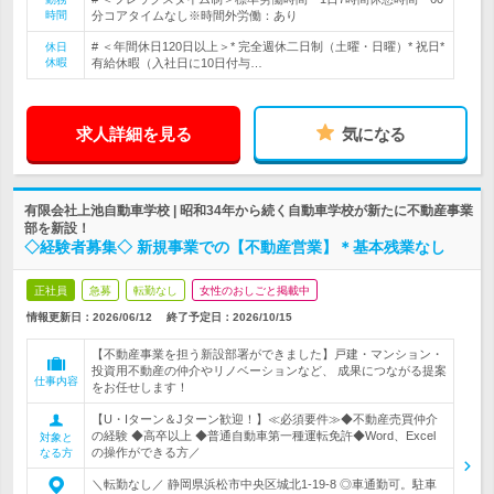
時間
分コアタイムなし※時間外労働：あり
# ＜年間休日120日以上＞* 完全週休二日制（土曜・日曜）* 祝日*
休日
休暇
有給休暇（入社日に10日付与…
求人詳細を見る
気になる
有限会社上池自動車学校 | 昭和34年から続く自動車学校が新たに不動産事業
部を新設！
◇経験者募集◇ 新規事業での【不動産営業】＊基本残業なし
正社員
急募
転勤なし
女性のおしごと掲載中
情報更新日：2026/06/12
終了予定日：
2026/10/15
【不動産事業を担う新設部署ができました】戸建・マンション・
投資用不動産の仲介やリノベーションなど、 成果につながる提案
仕事内容
をお任せします！
【U・Iターン＆Jターン歓迎！】≪必須要件≫◆不動産売買仲介
の経験 ◆高卒以上 ◆普通自動車第一種運転免許◆Word、Excel
対象と
の操作ができる方／
なる方
＼転勤なし／ 静岡県浜松市中央区城北1-19-8 ◎車通勤可。駐車