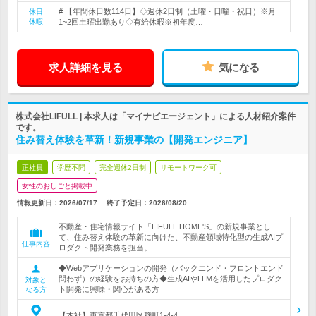
# 【年間休日数114日】◇週休2日制（土曜・日曜・祝日）※月
休日
休暇
1~2回土曜出勤あり◇有給休暇※初年度…
求人詳細を見る
気になる
株式会社LIFULL | 本求人は「マイナビエージェント」による人材紹介案件
です。
住み替え体験を革新！新規事業の【開発エンジニア】
正社員
学歴不問
完全週休2日制
リモートワーク可
女性のおしごと掲載中
情報更新日：2026/07/17
終了予定日：
2026/08/20
不動産・住宅情報サイト「LIFULL HOME'S」の新規事業とし
て、住み替え体験の革新に向けた、不動産領域特化型の生成AIプ
仕事内容
ロダクト開発業務を担当。
◆Webアプリケーションの開発（バックエンド・フロントエンド
問わず）の経験をお持ちの方◆生成AIやLLMを活用したプロダク
対象と
ト開発に興味・関心がある方
なる方
【本社】東京都千代田区麹町1-4-4