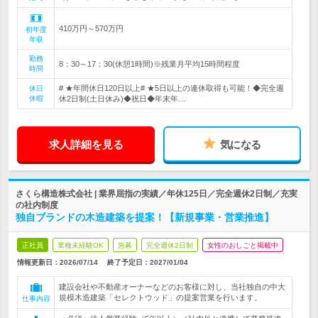
410万円～570万円
初年度
年収
勤務
8：30～17：30(休憩1時間)※残業月平均15時間程度
時間
# ★年間休日120日以上# ★5日以上の連休取得も可能！◆完全週
休日
休暇
休2日制(土日休み)◆祝日◆年末年…
求人詳細を見る
気になる
さくら構造株式会社 | 業界屈指の実績／年休125日／完全週休2日制／充実
の社内制度
独自ブランドの木造建築を提案！【新規事業・営業推進】
正社員
業種未経験OK
急募
完全週休2日制
女性のおしごと掲載中
情報更新日：2026/07/14
終了予定日：
2027/01/04
建設会社や不動産オーナーなどのお客様に対し、当社独自の中大
規模木造建築「セレクトウッド」の提案営業を行います。
仕事内容