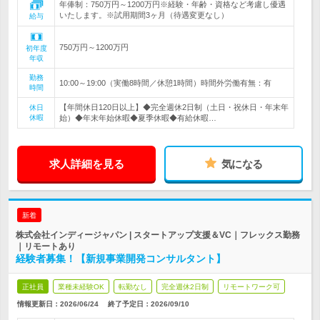
年俸制：750万円～1200万円※経験・年齢・資格など考慮し優遇
いたします。※試用期間3ヶ月（待遇変更なし）
給与
750万円～1200万円
初年度
年収
勤務
10:00～19:00（実働8時間／休憩1時間）時間外労働有無：有
時間
【年間休日120日以上】◆完全週休2日制（土日・祝休日・年末年
休日
休暇
始）◆年末年始休暇◆夏季休暇◆有給休暇…
求人詳細を見る
気になる
新着
株式会社インディージャパン | スタートアップ支援＆VC｜フレックス勤務
｜リモートあり
経験者募集！【新規事業開発コンサルタント】
正社員
業種未経験OK
転勤なし
完全週休2日制
リモートワーク可
情報更新日：2026/06/24
終了予定日：
2026/09/10