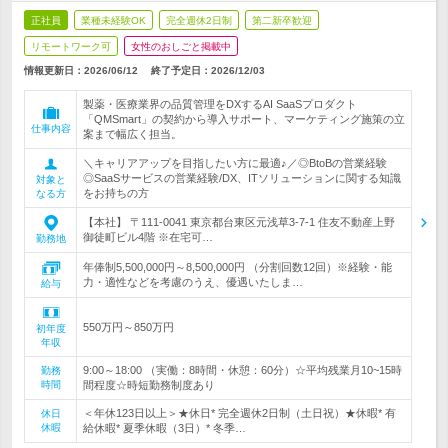
正社員
業種未経験OK
完全週休2日制
第二新卒歓迎
リモートワーク可
女性のおしごと掲載中
情報更新日：2026/06/12
終了予定日：
2026/12/03
製薬・医療業界の品質管理をDXするAI SaaSプロダクト
「QMSmart」の契約から導入サポート、マーケティング施策の立
仕事内容
案まで幅広く担当。
＼キャリアアップを目指したい方に最適♪／◎BtoBの営業経験
◎SaaSサービスの営業経験/DX、ITソリューションに関する知識
対象と
をお持ちの方
なる方
【本社】 〒111-0041 東京都台東区元浅草3-7-1 住友不動産上野
御徒町ビル4階 ※在宅可…
勤務地
年俸制5,500,000円～8,500,000円 （分割回数12回）※経験・能
力・適性などを考慮のうえ、優遇いたしま…
給与
550万円～850万円
初年度
年収
9:00～18:00 （実働：8時間・休憩：60分）☆平均残業月10~15時
勤務
時間
間程度☆時短勤務制度あり
＜年休123日以上＞★休日* 完全週休2日制（土日祝）★休暇* 有
休日
休暇
給休暇* 夏季休暇（3日）* 冬季…