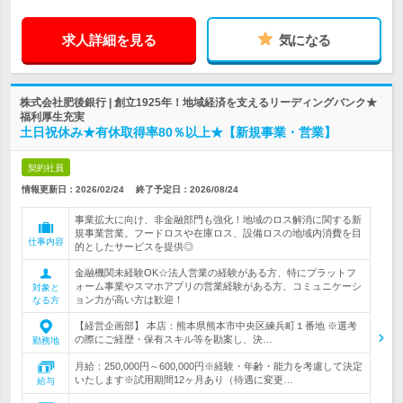
求人詳細を見る
気になる
株式会社肥後銀行 | 創立1925年！地域経済を支えるリーディングバンク★
福利厚生充実
土日祝休み★有休取得率80％以上★【新規事業・営業】
契約社員
情報更新日：2026/02/24
終了予定日：
2026/08/24
事業拡大に向け、非金融部門も強化！地域のロス解消に関する新
規事業営業。フードロスや在庫ロス、設備ロスの地域内消費を目
仕事内容
的としたサービスを提供◎
金融機関未経験OK☆法人営業の経験がある方、特にプラットフ
ォーム事業やスマホアプリの営業経験がある方、コミュニケーシ
対象と
ョン力が高い方は歓迎！
なる方
【経営企画部】 本店：熊本県熊本市中央区練兵町１番地 ※選考
の際にご経歴・保有スキル等を勘案し、決…
勤務地
月給：250,000円～600,000円※経験・年齢・能力を考慮して決定
いたします※試用期間12ヶ月あり（待遇に変更…
給与