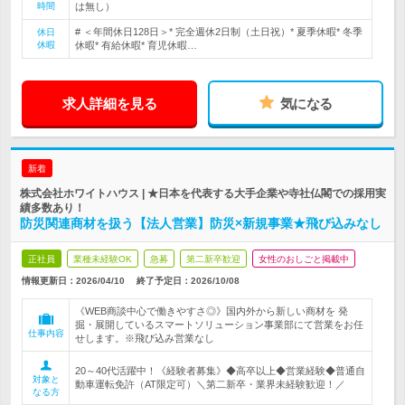
時間
は無し）
# ＜年間休日128日＞* 完全週休2日制（土日祝）* 夏季休暇* 冬季
休日
休暇
休暇* 有給休暇* 育児休暇…
求人詳細を見る
気になる
新着
株式会社ホワイトハウス | ★日本を代表する大手企業や寺社仏閣での採用実
績多数あり！
防災関連商材を扱う【法人営業】防災×新規事業★飛び込みなし
正社員
業種未経験OK
急募
第二新卒歓迎
女性のおしごと掲載中
情報更新日：2026/04/10
終了予定日：
2026/10/08
《WEB商談中心で働きやすさ◎》国内外から新しい商材を 発
掘・展開しているスマートソリューション事業部にて営業をお任
仕事内容
せします。※飛び込み営業なし
20～40代活躍中！《経験者募集》◆高卒以上◆営業経験◆普通自
対象と
動車運転免許（AT限定可）＼第二新卒・業界未経験歓迎！／
なる方