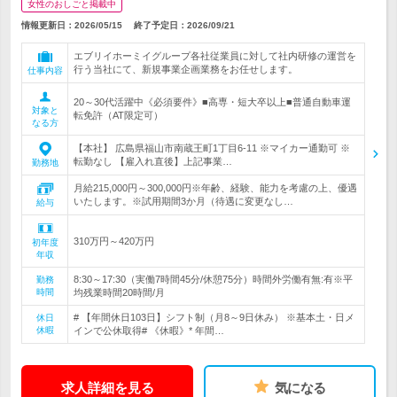
女性のおしごと掲載中
情報更新日：2026/05/15
終了予定日：
2026/09/21
エブリイホーミイグループ各社従業員に対して社内研修の運営を
行う当社にて、新規事業企画業務をお任せします。
仕事内容
20～30代活躍中《必須要件》■高専・短大卒以上■普通自動車運
対象と
転免許（AT限定可）
なる方
【本社】 広島県福山市南蔵王町1丁目6-11 ※マイカー通勤可 ※
転勤なし 【雇入れ直後】上記事業…
勤務地
月給215,000円～300,000円※年齢、経験、能力を考慮の上、優遇
いたします。※試用期間3か月（待遇に変更なし…
給与
310万円～420万円
初年度
年収
8:30～17:30（実働7時間45分/休憩75分）時間外労働有無:有※平
勤務
時間
均残業時間20時間/月
# 【年間休日103日】シフト制（月8～9日休み） ※基本土・日メ
休日
休暇
インで公休取得# 《休暇》* 年間…
求人詳細を見る
気になる