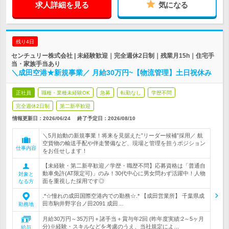
求人詳細を見る
気になる
残り4日
センチュリー株式会社 | 未経験歓迎｜完全週休2日制｜残業月15h｜住宅手
当・家族手当あり
＼成田空港★新規事業／ 月給30万円~【物流管理】土日祝休み
正社員
職種・業種未経験OK
急募
転勤なし
学歴不問
完全週休2日制
第二新卒歓迎
情報更新日：2026/06/24
終了予定日：
2026/08/10
＼5月始動の新規事業！将来を見据えた”リーダー候補”採用／ 航
空貨物の輸送手配や伴走警備など、現場と管理を担うポジション
仕事内容
をお任せします！
【未経験・第二新卒歓迎／学歴・職歴不問】応募資格は「普通自
動車免許(AT限定可)」のみ！30代中心に男女問わず活躍中！人物
対象と
面を重視した採用です◎
なる方
.*☆憧れの成田国際空港内での勤務☆.* 【成田営業所】 千葉県成
田市駒井野字台ノ田2091 成田…
勤務地
月給30万円～35万円＋諸手当＋賞与年2回 (昨年度実績:2～5ヶ月
分)※経験・スキルなどを考慮のうえ、当社規定によ…
給与