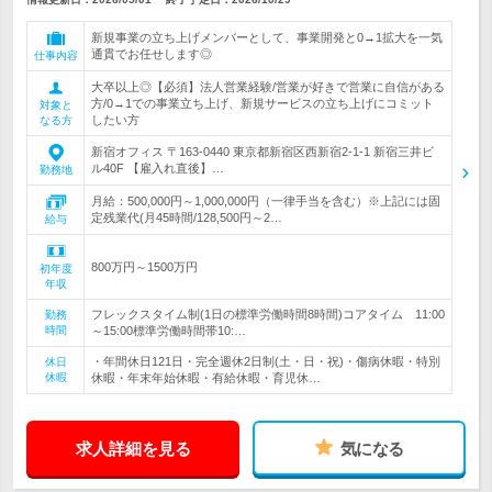
新規事業の立ち上げメンバーとして、事業開発と0→1拡大を一気
通貫でお任せします◎
仕事内容
大卒以上◎【必須】法人営業経験/営業が好きで営業に自信がある
方/0→1での事業立ち上げ、新規サービスの立ち上げにコミット
対象と
したい方
なる方
新宿オフィス 〒163-0440 東京都新宿区西新宿2-1-1 新宿三井ビ
ル40F 【雇入れ直後】…
勤務地
月給：500,000円～1,000,000円（一律手当を含む）※上記には固
定残業代(月45時間/128,500円～2…
給与
800万円～1500万円
初年度
年収
フレックスタイム制(1日の標準労働時間8時間)コアタイム 11:00
勤務
時間
～15:00標準労働時間帯10:…
・年間休日121日・完全週休2日制(土・日・祝)・傷病休暇・特別
休日
休暇
休暇・年末年始休暇・有給休暇・育児休…
求人詳細を見る
気になる