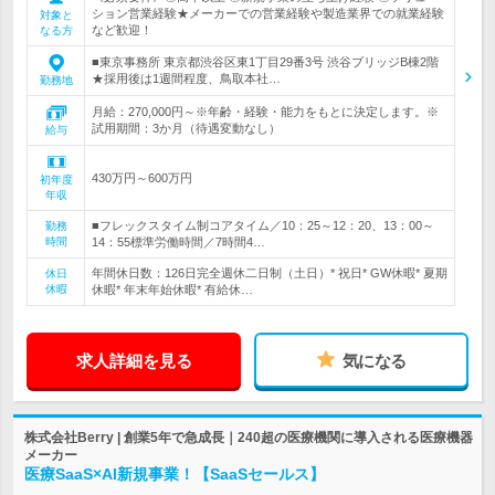
ション営業経験★メーカーでの営業経験や製造業界での就業経験
対象と
など歓迎！
なる方
■東京事務所 東京都渋谷区東1丁目29番3号 渋谷ブリッジB棟2階
★採用後は1週間程度、鳥取本社…
勤務地
月給：270,000円～※年齢・経験・能力をもとに決定します。※
試用期間：3か月（待遇変動なし）
給与
430万円～600万円
初年度
年収
■フレックスタイム制コアタイム／10：25～12：20、13：00～
勤務
時間
14：55標準労働時間／7時間4…
年間休日数：126日完全週休二日制（土日）* 祝日* GW休暇* 夏期
休日
休暇
休暇* 年末年始休暇* 有給休…
求人詳細を見る
気になる
株式会社Berry | 創業5年で急成長｜240超の医療機関に導入される医療機器
メーカー
医療SaaS×AI新規事業！【SaaSセールス】