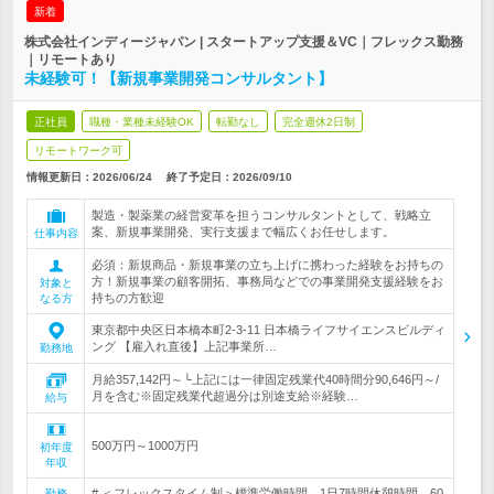
新着
株式会社インディージャパン | スタートアップ支援＆VC｜フレックス勤務
｜リモートあり
未経験可！【新規事業開発コンサルタント】
正社員
職種・業種未経験OK
転勤なし
完全週休2日制
リモートワーク可
情報更新日：2026/06/24
終了予定日：
2026/09/10
製造・製薬業の経営変革を担うコンサルタントとして、戦略立
案、新規事業開発、実行支援まで幅広くお任せします。
仕事内容
必須：新規商品・新規事業の立ち上げに携わった経験をお持ちの
方！新規事業の顧客開拓、事務局などでの事業開発支援経験をお
対象と
持ちの方歓迎
なる方
東京都中央区日本橋本町2-3-11 日本橋ライフサイエンスビルディ
ング 【雇入れ直後】上記事業所…
勤務地
月給357,142円～└上記には一律固定残業代40時間分90,646円～/
月を含む※固定残業代超過分は別途支給※経験…
給与
500万円～1000万円
初年度
年収
# ＜フレックスタイム制＞標準労働時間 1日7時間休憩時間 60
勤務