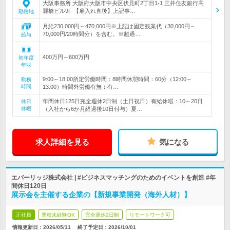
大阪事務所 大阪府大阪市中央区伏見町2丁目1-1 三井住友銀行高
麗橋ビル9F 【雇入れ直後】上記事…
勤務地
月給230,000円～470,000円※上記は固定残業代（30,000円～
70,000円/20時間分）を含む。※超過…
給与
400万円～600万円
初年度
年収
9:00～18:00所定労働時間：8時間休憩時間：60分（12:00～
勤務
時間
13:00）時間外労働有無：有…
年間休日125日完全週休2日制（土日祝日）有給休暇：10～20日
休日
休暇
（入社から6か月経過後10日付与）夏…
求人詳細を見る
気になる
エバーリッジ株式会社 | #ビジネスマッチングのためのイベントを創造 #年
間休日120日
展示会を主催する企業の【新規事業開発（海外人材）】
正社員
業種未経験OK
完全週休2日制
リモートワーク可
情報更新日：2026/05/11
終了予定日：
2026/10/01