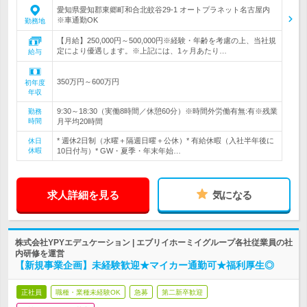
愛知県愛知郡東郷町和合北蚊谷29-1 オートプラネット名古屋内
※車通勤OK
勤務地
【月給】250,000円～500,000円※経験・年齢を考慮の上、当社規
定により優遇します。※上記には、1ヶ月あたり…
給与
350万円～600万円
初年度
年収
9:30～18:30（実働8時間／休憩60分）※時間外労働有無:有※残業
勤務
時間
月平均20時間
* 週休2日制（水曜＋隔週日曜＋公休）* 有給休暇（入社半年後に
休日
休暇
10日付与）* GW・夏季・年末年始…
求人詳細を見る
気になる
株式会社YPYエデュケーション | エブリイホーミイグループ各社従業員の社
内研修を運営
【新規事業企画】未経験歓迎★マイカー通勤可★福利厚生◎
正社員
職種・業種未経験OK
急募
第二新卒歓迎