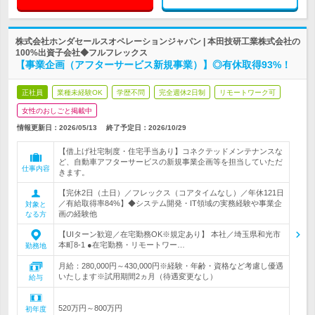
株式会社ホンダセールスオペレーションジャパン | 本田技研工業株式会社の
100%出資子会社◆フルフレックス
【事業企画（アフターサービス新規事業）】◎有休取得93%！
正社員
業種未経験OK
学歴不問
完全週休2日制
リモートワーク可
女性のおしごと掲載中
情報更新日：2026/05/13
終了予定日：
2026/10/29
【借上げ社宅制度・住宅手当あり】コネクテッドメンテナンスな
ど、自動車アフターサービスの新規事業企画等を担当していただ
仕事内容
きます。
【完休2日（土日）／フレックス（コアタイムなし）／年休121日
／有給取得率84%】◆システム開発・IT領域の実務経験や事業企
対象と
画の経験他
なる方
【UIターン歓迎／在宅勤務OK※規定あり】 本社／埼玉県和光市
本町8-1 ●在宅勤務・リモートワー…
勤務地
月給：280,000円～430,000円※経験・年齢・資格など考慮し優遇
いたします※試用期間2ヵ月（待遇変更なし）
給与
520万円～800万円
初年度