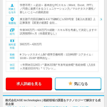
学歴不問！＜必須＞ 基本的なPCスキル（Word、Excel、PPT）
／円滑に連携できるコミュニケーション力／マルチタスク適性／
対象と
新しいことへの挑戦意欲
なる方
東京都千代田区麹町6-4-6 TS麹町ビル503号室 【雇入れ直後】上
記事業所 【変更の範囲】会社…
勤務地
年俸300万円～420万円※経験・スキル等を考慮して決定します※
試用期間6ヶ月（待遇変更なし）
給与
300万円～420万円
初年度
年収
# フレックスタイム制* 標準労働時間：1日8時間* コアタイム：
勤務
時間
10:00～15:00* 標準的な…
＜年間休日124日＞* 週休2日制* 年末年始休暇* 有給休暇（入社6
休日
休暇
ヶ月後10日付与）* リフレッ…
求人詳細を見る
気になる
株式会社AGE technologies | 相続領域の課題をテクノロジーで解決する成
長企業