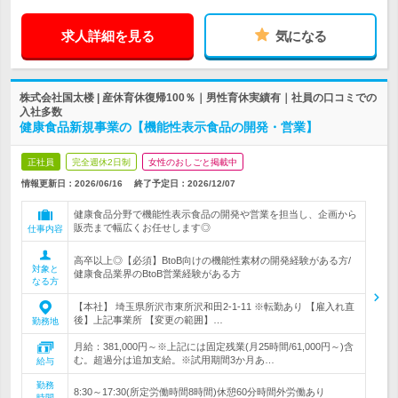
求人詳細を見る
気になる
株式会社国太楼 | 産休育休復帰100％｜男性育休実績有｜社員の口コミでの
入社多数
健康食品新規事業の【機能性表示食品の開発・営業】
正社員
完全週休2日制
女性のおしごと掲載中
情報更新日：2026/06/16
終了予定日：
2026/12/07
健康食品分野で機能性表示食品の開発や営業を担当し、企画から
販売まで幅広くお任せします◎
仕事内容
高卒以上◎【必須】BtoB向けの機能性素材の開発経験がある方/
対象と
健康食品業界のBtoB営業経験がある方
なる方
【本社】 埼玉県所沢市東所沢和田2-1-11 ※転勤あり 【雇入れ直
後】上記事業所 【変更の範囲】…
勤務地
月給：381,000円～※上記には固定残業(月25時間/61,000円～)含
む。超過分は追加支給。※試用期間3か月あ…
給与
勤務
8:30～17:30(所定労働時間8時間)休憩60分時間外労働あり
時間