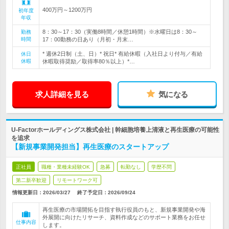
400万円～1200万円
初年度
年収
8：30～17：30（実働8時間／休憩1時間）※水曜日は8：30～
勤務
時間
17：00勤務の日あり（月初・月末…
* 週休2日制（土、日）* 祝日* 有給休暇（入社日より付与／有給
休日
休暇
休暇取得奨励／取得率80％以上）*…
求人詳細を見る
気になる
U-Factorホールディングス株式会社 | 幹細胞培養上清液と再生医療の可能性
を追求
【新規事業開発担当】再生医療のスタートアップ
正社員
職種・業種未経験OK
急募
転勤なし
学歴不問
第二新卒歓迎
リモートワーク可
情報更新日：2026/03/27
終了予定日：
2026/09/24
再生医療の市場開拓を目指す執行役員のもと、新規事業開発や海
外展開に向けたリサーチ、資料作成などのサポート業務をお任せ
仕事内容
します。