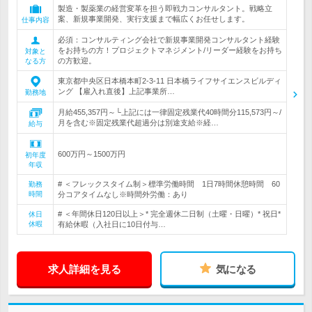
製造・製薬業の経営変革を担う即戦力コンサルタント。戦略立
案、新規事業開発、実行支援まで幅広くお任せします。
仕事内容
必須：コンサルティング会社で新規事業開発コンサルタント経験
をお持ちの方！プロジェクトマネジメント/リーダー経験をお持ち
対象と
の方歓迎。
なる方
東京都中央区日本橋本町2-3-11 日本橋ライフサイエンスビルディ
ング 【雇入れ直後】上記事業所…
勤務地
月給455,357円～└上記には一律固定残業代40時間分115,573円～/
月を含む※固定残業代超過分は別途支給※経…
給与
600万円～1500万円
初年度
年収
# ＜フレックスタイム制＞標準労働時間 1日7時間休憩時間 60
勤務
時間
分コアタイムなし※時間外労働：あり
# ＜年間休日120日以上＞* 完全週休二日制（土曜・日曜）* 祝日*
休日
休暇
有給休暇（入社日に10日付与…
求人詳細を見る
気になる