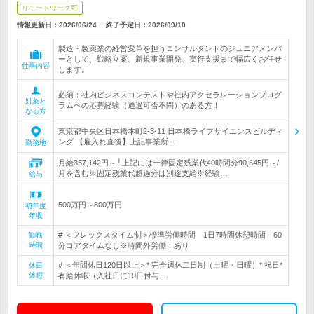
リモートワーク可
情報更新日：2026/06/24
終了予定日：
2026/09/10
製造・製薬業の経営変革を担うコンサルタントのジュニアメンバ
ーとして、戦略立案、新規事業開発、実行支援まで幅広くお任せ
仕事内容
します。
必須：社内ビジネスコンテストや社内アクセラレーションプログ
対象と
ラムへの応募経験（通過可否不問）のある方！
なる方
東京都中央区日本橋本町2-3-11 日本橋ライフサイエンスビルディ
ング 【雇入れ直後】上記事業所…
勤務地
月給357,142円～└上記には一律固定残業代40時間分90,645円～/
月を含む※固定残業代超過分は別途支給※経験…
給与
500万円～800万円
初年度
年収
# ＜フレックスタイム制＞標準労働時間 1日7時間休憩時間 60
勤務
時間
分コアタイムなし※時間外労働：あり
# ＜年間休日120日以上＞* 完全週休二日制（土曜・日曜）* 祝日*
休日
休暇
有給休暇（入社日に10日付与…