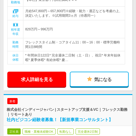
勤務地
月給547,800円～657,800円※経験・能力・適正などを考慮の上、
決定いたします。※試用期間3ヵ月（待遇同一）
給与
829万円～996万円
初年度
年収
フレックスタイム制・コアタイム11：00～16：00・標準労働時
勤務
時間
間1日8時間
* 年間休日122日* 完全週休二日制（土・日）、祝日* 年末年始休
休日
休暇
暇* 夏季休暇* 有給休暇* 慶…
求人詳細を見る
気になる
新着
株式会社インディージャパン | スタートアップ支援＆VC｜フレックス勤務
｜リモートあり
社内ビジコン経験者募集！【新規事業コンサルタント】
正社員
職種・業種未経験OK
転勤なし
完全週休2日制