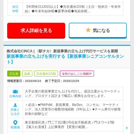
【年間休日120日以上】◆完全週休2日制（土日・祝休日・年末年
休日
休暇
始）◆年末年始休暇◆夏季休暇◆有給休暇…
求人詳細を見る
気になる
株式会社CINCA | 〈駅チカ〉新規事業の立ち上げ代行サービスを展開
新規事業の立ち上げを実行する【新規事業シニアコンサルタン
ト】
正社員
急募
完全週休2日制
女性のおしごと掲載中
情報更新日：2026/06/10
終了予定日：
2026/10/29
大手企業の新規事業立ち上げを代行し、仮説立案からマーケティ
ング、プロダクト設計まで幅広い業務をお任せします。
仕事内容
＜必須＞■PM/PdM、新規事業、BizDev、コンサル、マーケティ
ング、法人営業等の複数領域経験（5年以上）■チーム牽引や顧客
対象と
折衝の経験など
なる方
東京都港区虎ノ門二丁目2番1号住友不動産虎ノ門タワー17階
【雇入れ直後】上記事業所 【変更の範囲…
勤務地