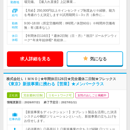
場完備。 【雇入れ直後】上記事業…
勤務地
【月給】250,000円以上※インセンティブ制度あり※経験、能力
を考慮のうえ決定します※試用期間:1～3ヶ月（条件に…
給与
9:00~18:00（所定労働時間：8時間／休憩60分）※時間外労働有
勤務
時間
無：有 (基本なし)
【年間休日116日】* 週休2日制（日・月）* 祝日* ゴールデンウィ
休日
休暇
ーク* 年末年始休暇* 有給休…
求人詳細を見る
気になる
株式会社ＬＩＭＮＯ | ★年間休日126日★完全週休二日制★フレックス
《東京》新規事業に携わる【営業】★メンバークラス
正社員
完全週休2日制
リモートワーク可
女性のおしごと掲載中
情報更新日：2026/07/21
終了予定日：
2027/01/11
【新規事業をディレクション！】タブレット製品を活用した決済
システムや翻訳ソリューションといった、新規事業の立ち上げを
仕事内容
お任せします。
《必須要件》◎高卒以上 ◎新規事業の立ち上げ経験 ◎ソリュー