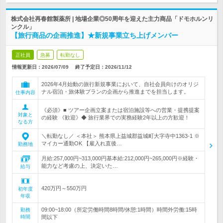
株式会社再春館製薬所 | 地場企業◎50周年を迎えた主力商品「ドモホルンリ
ンクル」
【旅行商品の企画推進】★新規事業立ち上げメンバー
正社員
急募
転勤なし
情報更新日：2026/07/09
終了予定日：
2026/11/12
2026年4月始動の旅行新規事業において、自社会員向けのオリジ
ナル宿泊・旅体験プランの企画から推進までを担当します。
仕事内容
《必須》■ ツアー企画立案または宿泊施設等への営業・提携提案
対象と
の経験 《歓迎》◆ 旅行業界での実務経験2年以上の方歓迎！
なる方
＼転勤なし／ ＜本社＞ 熊本県上益城郡益城町大字寺中1363-1 ※
マイカー通勤OK 【雇入れ直後…
勤務地
月給:257,000円~313,000円基本給:212,000円~265,000円※経験・
能力など考慮の上、決定いた…
給与
420万円～550万円
初年度
年収
09:00~18:00（所定労働時間8時間/休憩:1時間）時間外労働:15時
勤務
時間
間以下