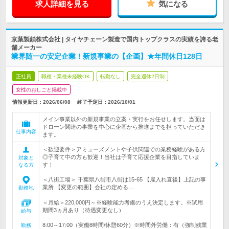
求人詳細を見る
気になる
京葉製鎖株式会社 | タイヤチェーン製造で国内トップクラスの実績を誇る老
舗メーカー
業界随一の安定企業！新規事業の【企画】★年間休日128日
正社員
職種・業種未経験OK
転勤なし
完全週休2日制
女性のおしごと掲載中
情報更新日：2026/06/08
終了予定日：
2026/10/01
メイン事業以外の新規事業の立案・実行をお任せします。当面は
ドローン関連の事業を中心に企画から推進までを担っていただき
仕事内容
ます。
＜歓迎要件＞アミューズメントや子供関連での業務経験がある方
◎子育て中の方も歓迎！当社は子育て応援企業を目指していま
対象と
す！
なる方
＜八街工場＞ 千葉県八街市八街は15-65 【雇入れ直後】上記の事
業所 【変更の範囲】会社の定める…
勤務地
＜月給＞220,000円～※経験能力考慮のうえ決定します。※試用
期間3ヵ月あり（待遇変更なし）
給与
8:00～17:00（実働8時間/休憩60分）※時間外労働：有（強制残業
勤務