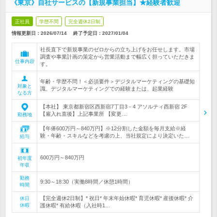
《東京》自社サービスの【新規事業担当】★経験者歓迎
正社員
学歴不問
完全週休2日制
情報更新日：2026/07/14
終了予定日：
2027/01/04
社長直下で新規事業のゼロからの立ち上げをお任せします。市場
調査や事業計画の策定から営業活動まで幅広く担っていただきま
仕事内容
す。
年齢・学歴不問！＜必須要件＞デジタルマーケティングの基礎知
対象と
識、デジタルマーケティングでの経験または、起業経験
なる方
【本社】 東京都新宿区西新宿7丁目3－4 アソルティ西新宿 2F
【雇入れ直後】上記事業所 【変更…
勤務地
【年俸600万円～840万円】※12分割した金額を毎月支給※経
験・年齢・スキルなどを考慮の上、当社規定により決定いた…
給与
600万円～840万円
初年度
年収
勤務
9:30～18:30（実働8時間／休憩1時間）
時間
【完全週休2日制】* 祝日* 年末年始休暇* 育児休暇* 産後休暇* 介
休日
休暇
護休暇* 有給休暇（入社時1…