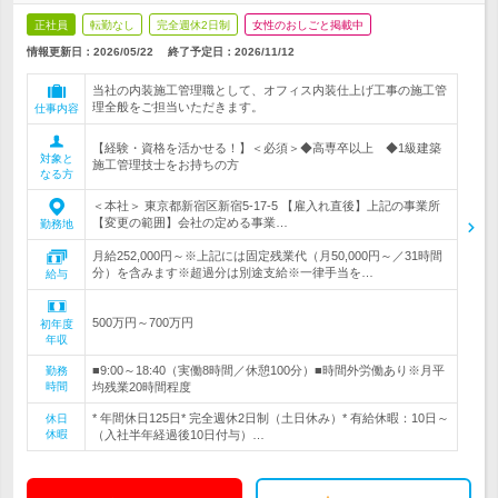
正社員
転勤なし
完全週休2日制
女性のおしごと掲載中
情報更新日：2026/05/22
終了予定日：
2026/11/12
当社の内装施工管理職として、オフィス内装仕上げ工事の施工管
理全般をご担当いただきます。
仕事内容
【経験・資格を活かせる！】＜必須＞◆高専卒以上 ◆1級建築
対象と
施工管理技士をお持ちの方
なる方
＜本社＞ 東京都新宿区新宿5-17-5 【雇入れ直後】上記の事業所
【変更の範囲】会社の定める事業…
勤務地
月給252,000円～※上記には固定残業代（月50,000円～／31時間
分）を含みます※超過分は別途支給※一律手当を…
給与
500万円～700万円
初年度
年収
■9:00～18:40（実働8時間／休憩100分）■時間外労働あり※月平
勤務
時間
均残業20時間程度
* 年間休日125日* 完全週休2日制（土日休み）* 有給休暇：10日～
休日
休暇
（入社半年経過後10日付与）…