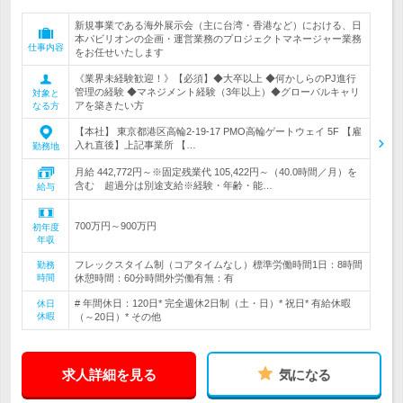
新規事業である海外展示会（主に台湾・香港など）における、日
本パビリオンの企画・運営業務のプロジェクトマネージャー業務
仕事内容
をお任せいたします
《業界未経験歓迎！》【必須】◆大卒以上 ◆何かしらのPJ進行
管理の経験 ◆マネジメント経験（3年以上）◆グローバルキャリ
対象と
アを築きたい方
なる方
【本社】 東京都港区高輪2-19-17 PMO高輪ゲートウェイ 5F 【雇
入れ直後】上記事業所 【…
勤務地
月給 442,772円～※固定残業代 105,422円～（40.0時間／月）を
含む 超過分は別途支給※経験・年齢・能…
給与
700万円～900万円
初年度
年収
フレックスタイム制（コアタイムなし）標準労働時間1日：8時間
勤務
時間
休憩時間：60分時間外労働有無：有
# 年間休日：120日* 完全週休2日制（土・日）* 祝日* 有給休暇
休日
休暇
（～20日）* その他
求人詳細を見る
気になる