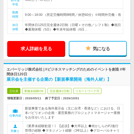
初年度
年収
勤務
9:00～18:00 （所定労働時間8時間／休憩60分）※時間外労働：有
時間
年間休日125日完全週休2日制（日曜＋その他／シフト制）◆祝日
休日
休暇
◆夏期休暇（5日）◆年末年始休暇（6日…
求人詳細を見る
気になる
エバーリッジ株式会社 | #ビジネスマッチングのためのイベントを創造 #年
間休日120日
展示会を主催する企業の【新規事業開発（海外人材）】
正社員
業種未経験OK
完全週休2日制
リモートワーク可
情報更新日：2026/05/11
終了予定日：
2026/10/01
新規事業である海外展示会（主に台湾・香港など）における、日
本パビリオンの企画・運営業務のプロジェクトマネージャー業務
仕事内容
をお任せいたします
《業界未経験歓迎！》【必須】◆大卒以上 ◆何かしらのPJ進行
管理の経験 ◆マネジメント経験（3年以上）◆グローバルキャリ
対象と