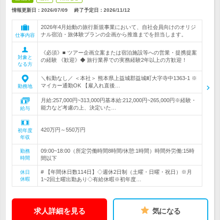
情報更新日：2026/07/09
終了予定日：
2026/11/12
2026年4月始動の旅行新規事業において、自社会員向けのオリジ
ナル宿泊・旅体験プランの企画から推進までを担当します。
仕事内容
《必須》■ ツアー企画立案または宿泊施設等への営業・提携提案
対象と
の経験 《歓迎》◆ 旅行業界での実務経験2年以上の方歓迎！
なる方
＼転勤なし／ ＜本社＞ 熊本県上益城郡益城町大字寺中1363-1 ※
マイカー通勤OK 【雇入れ直後…
勤務地
月給:257,000円~313,000円基本給:212,000円~265,000円※経験・
能力など考慮の上、決定いた…
給与
420万円～550万円
初年度
年収
09:00~18:00（所定労働時間8時間/休憩:1時間）時間外労働:15時
勤務
時間
間以下
# 【年間休日数114日】◇週休2日制（土曜・日曜・祝日）※月
休日
休暇
1~2回土曜出勤あり◇有給休暇※初年度…
求人詳細を見る
気になる