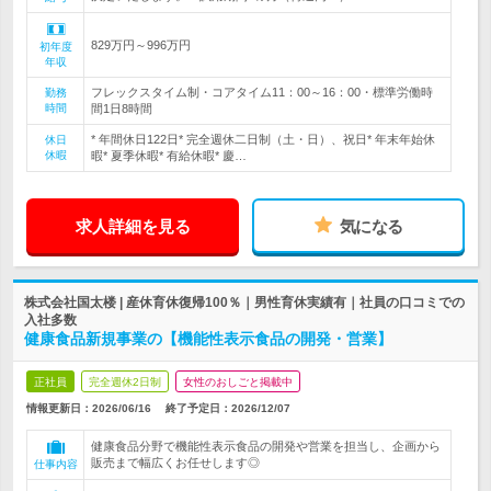
829万円～996万円
初年度
年収
フレックスタイム制・コアタイム11：00～16：00・標準労働時
勤務
時間
間1日8時間
* 年間休日122日* 完全週休二日制（土・日）、祝日* 年末年始休
休日
休暇
暇* 夏季休暇* 有給休暇* 慶…
求人詳細を見る
気になる
株式会社国太楼 | 産休育休復帰100％｜男性育休実績有｜社員の口コミでの
入社多数
健康食品新規事業の【機能性表示食品の開発・営業】
正社員
完全週休2日制
女性のおしごと掲載中
情報更新日：2026/06/16
終了予定日：
2026/12/07
健康食品分野で機能性表示食品の開発や営業を担当し、企画から
販売まで幅広くお任せします◎
仕事内容