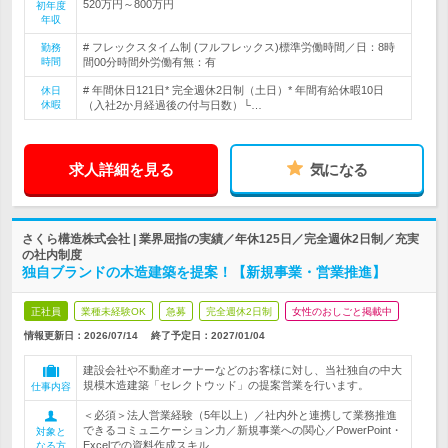
520万円～800万円
初年度
年収
# フレックスタイム制 (フルフレックス)標準労働時間／日：8時
勤務
時間
間00分時間外労働有無：有
# 年間休日121日* 完全週休2日制（土日）* 年間有給休暇10日
休日
休暇
（入社2か月経過後の付与日数）└…
求人詳細を見る
気になる
さくら構造株式会社 | 業界屈指の実績／年休125日／完全週休2日制／充実
の社内制度
独自ブランドの木造建築を提案！【新規事業・営業推進】
正社員
業種未経験OK
急募
完全週休2日制
女性のおしごと掲載中
情報更新日：2026/07/14
終了予定日：
2027/01/04
建設会社や不動産オーナーなどのお客様に対し、当社独自の中大
規模木造建築「セレクトウッド」の提案営業を行います。
仕事内容
＜必須＞法人営業経験（5年以上）／社内外と連携して業務推進
できるコミュニケーション力／新規事業への関心／PowerPoint・
対象と
Excelでの資料作成スキル
なる方