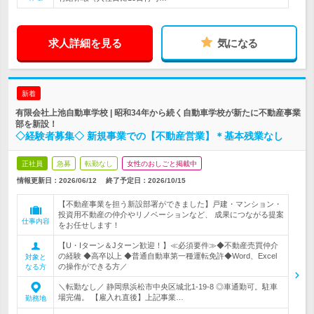
求人詳細を見る
気になる
新着
有限会社上池自動車学校 | 昭和34年から続く自動車学校が新たに不動産事業
部を新設！
◇経験者募集◇ 新規事業での【不動産営業】＊基本残業なし
正社員
急募
転勤なし
女性のおしごと掲載中
情報更新日：2026/06/12
終了予定日：
2026/10/15
【不動産事業を担う新設部署ができました】戸建・マンション・
投資用不動産の仲介やリノベーションなど、 成果につながる提案
仕事内容
をお任せします！
【U・Iターン＆Jターン歓迎！】≪必須要件≫◆不動産売買仲介
の経験 ◆高卒以上 ◆普通自動車第一種運転免許◆Word、Excel
対象と
の操作ができる方／
なる方
＼転勤なし／ 静岡県浜松市中央区城北1-19-8 ◎車通勤可。駐車
場完備。 【雇入れ直後】上記事業…
勤務地