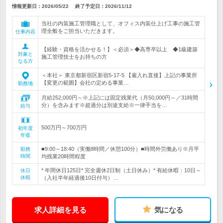
情報更新日：2026/05/22
終了予定日：
2026/11/12
当社の内装施工管理職として、オフィス内装仕上げ工事の施工管
理全般をご担当いただきます。
仕事内容
【経験・資格を活かせる！】＜必須＞◆高専卒以上 ◆1級建築
対象と
施工管理技士をお持ちの方
なる方
＜本社＞ 東京都新宿区新宿5-17-5 【雇入れ直後】上記の事業所
【変更の範囲】会社の定める事業…
勤務地
月給252,000円～※上記には固定残業代（月50,000円～／31時間
分）を含みます※超過分は別途支給※一律手当を…
給与
500万円～700万円
初年度
年収
■9:00～18:40（実働8時間／休憩100分）■時間外労働あり※月平
勤務
時間
均残業20時間程度
* 年間休日125日* 完全週休2日制（土日休み）* 有給休暇：10日～
休日
休暇
（入社半年経過後10日付与）…
求人詳細を見る
気になる