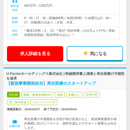
400万円～1200万円
初年度
年収
8：30～17：30（実働8時間／休憩1時間）※水曜日は8：30～
勤務
時間
17：00勤務の日あり（月初・月末…
* 週休2日制（土、日）* 祝日* 有給休暇（入社日より付与／有給
休日
休暇
休暇取得奨励／取得率80％以上）*…
求人詳細を見る
気になる
U-Factorホールディングス株式会社 | 幹細胞培養上清液と再生医療の可能性
を追求
【新規事業開発担当】再生医療のスタートアップ
正社員
職種・業種未経験OK
急募
転勤なし
学歴不問
第二新卒歓迎
リモートワーク可
情報更新日：2026/03/27
終了予定日：
2026/09/24
再生医療の市場開拓を目指す執行役員のもと、新規事業開発や海
外展開に向けたリサーチ、資料作成などのサポート業務をお任せ
仕事内容
します。