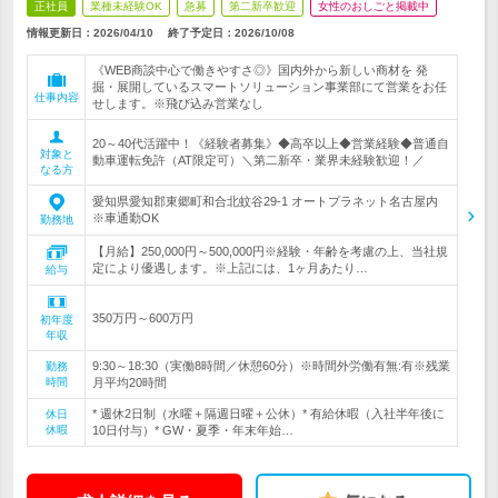
正社員
業種未経験OK
急募
第二新卒歓迎
女性のおしごと掲載中
情報更新日：2026/04/10
終了予定日：
2026/10/08
《WEB商談中心で働きやすさ◎》国内外から新しい商材を 発
掘・展開しているスマートソリューション事業部にて営業をお任
仕事内容
せします。※飛び込み営業なし
20～40代活躍中！《経験者募集》◆高卒以上◆営業経験◆普通自
対象と
動車運転免許（AT限定可）＼第二新卒・業界未経験歓迎！／
なる方
愛知県愛知郡東郷町和合北蚊谷29-1 オートプラネット名古屋内
※車通勤OK
勤務地
【月給】250,000円～500,000円※経験・年齢を考慮の上、当社規
定により優遇します。※上記には、1ヶ月あたり…
給与
350万円～600万円
初年度
年収
9:30～18:30（実働8時間／休憩60分）※時間外労働有無:有※残業
勤務
時間
月平均20時間
* 週休2日制（水曜＋隔週日曜＋公休）* 有給休暇（入社半年後に
休日
休暇
10日付与）* GW・夏季・年末年始…