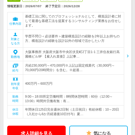
情報更新日：2026/07/07
終了予定日：
2026/12/28
基礎工法に関してのプロフェッショナルとして、構造設計者に対
して最適な基礎工法を提案するコンサルティング業務をお任せし
仕事内容
ます。
学歴不問◎＜必須要件＞建築構造設計の経験を2年以上お持ちの
対象と
方、構造設計の経験を設計以外の領域で活かしたい方
なる方
大阪事務所 大阪府大阪市中央区伏見町2丁目1-1 三井住友銀行高
麗橋ビル9F 【雇入れ直後】上記事…
勤務地
月給230,000円～470,000円※上記は固定残業代（30,000円～
70,000円/20時間分）を含む。※超過…
給与
400万円～600万円
初年度
年収
9:00～18:00所定労働時間：8時間休憩時間：60分（12:00～
勤務
時間
13:00）時間外労働有無：有…
年間休日125日完全週休2日制（土日祝日）有給休暇：10～20日
休日
休暇
（入社から6か月経過後10日付与）夏…
求人詳細を見る
気になる