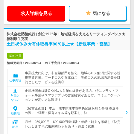
求人詳細を見る
気になる
株式会社肥後銀行 | 創立1925年！地域経済を支えるリーディングバンク★
福利厚生充実
土日祝休み★有休取得率80％以上★【新規事業・営業】
契約社員
情報更新日：2026/02/24
終了予定日：
2026/08/24
事業拡大に向け、非金融部門も強化！地域のロス解消に関する新
規事業営業。フードロスや在庫ロス、設備ロスの地域内消費を目
仕事内容
的としたサービスを提供◎
金融機関未経験OK☆法人営業の経験がある方、特にプラットフ
ォーム事業やスマホアプリの営業経験がある方、コミュニケーシ
対象と
ョン力が高い方は歓迎！
なる方
【経営企画部】 本店：熊本県熊本市中央区練兵町１番地 ※選考
の際にご経歴・保有スキル等を勘案し、決…
勤務地
月給：250,000円～600,000円※経験・年齢・能力を考慮して決定
いたします※試用期間12ヶ月あり（待遇に変更…
給与