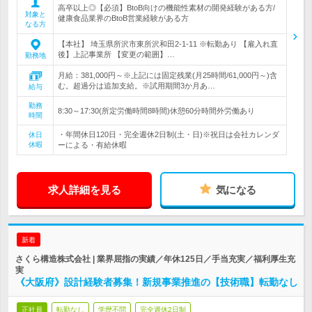
高卒以上◎【必須】BtoB向けの機能性素材の開発経験がある方/
対象と
健康食品業界のBtoB営業経験がある方
なる方
【本社】 埼玉県所沢市東所沢和田2-1-11 ※転勤あり 【雇入れ直
後】上記事業所 【変更の範囲】…
勤務地
月給：381,000円～※上記には固定残業(月25時間/61,000円～)含
む。超過分は追加支給。※試用期間3か月あ…
給与
勤務
8:30～17:30(所定労働時間8時間)休憩60分時間外労働あり
時間
・年間休日120日・完全週休2日制(土・日)※祝日は会社カレンダ
休日
休暇
ーによる・有給休暇
求人詳細を見る
気になる
新着
さくら構造株式会社 | 業界屈指の実績／年休125日／手当充実／福利厚生充
実
《大阪府》設計経験者募集！新規事業推進の【技術職】転勤なし
正社員
転勤なし
学歴不問
完全週休2日制