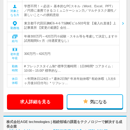
学歴不問！＜必須＞ 基本的なPCスキル（Word、Excel、PPT）
／円滑に連携できるコミュニケーション力／マルチタスク適性／
対象と
新しいことへの挑戦意欲
なる方
東京都千代田区麹町6-4-6 TS麹町ビル503号室 【雇入れ直後】上
記事業所 【変更の範囲】会社…
勤務地
年俸300万円～420万円※経験・スキル等を考慮して決定します※
試用期間6ヶ月（待遇変更なし）
給与
300万円～420万円
初年度
年収
# フレックスタイム制* 標準労働時間：1日8時間* コアタイム：
勤務
時間
10:00～15:00* 標準的な…
＜年間休日124日＞* 週休2日制* 年末年始休暇* 有給休暇（入社6
休日
休暇
ヶ月後10日付与）* リフレッ…
求人詳細を見る
気になる
株式会社AGE technologies | 相続領域の課題をテクノロジーで解決する成
長企業