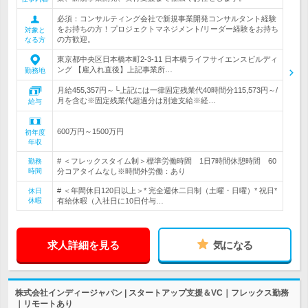
必須：コンサルティング会社で新規事業開発コンサルタント経験
をお持ちの方！プロジェクトマネジメント/リーダー経験をお持ち
対象と
の方歓迎。
なる方
東京都中央区日本橋本町2-3-11 日本橋ライフサイエンスビルディ
ング 【雇入れ直後】上記事業所…
勤務地
月給455,357円～└上記には一律固定残業代40時間分115,573円～/
月を含む※固定残業代超過分は別途支給※経…
給与
600万円～1500万円
初年度
年収
# ＜フレックスタイム制＞標準労働時間 1日7時間休憩時間 60
勤務
時間
分コアタイムなし※時間外労働：あり
# ＜年間休日120日以上＞* 完全週休二日制（土曜・日曜）* 祝日*
休日
休暇
有給休暇（入社日に10日付与…
求人詳細を見る
気になる
株式会社インディージャパン | スタートアップ支援＆VC｜フレックス勤務
｜リモートあり