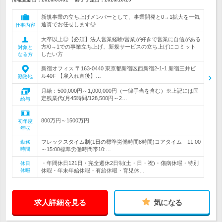
新規事業の立ち上げメンバーとして、事業開発と0→1拡大を一気
通貫でお任せします◎
仕事内容
大卒以上◎【必須】法人営業経験/営業が好きで営業に自信がある
方/0→1での事業立ち上げ、新規サービスの立ち上げにコミット
対象と
したい方
なる方
新宿オフィス 〒163-0440 東京都新宿区西新宿2-1-1 新宿三井ビ
ル40F 【雇入れ直後】…
勤務地
月給：500,000円～1,000,000円（一律手当を含む）※上記には固
定残業代(月45時間/128,500円～2…
給与
800万円～1500万円
初年度
年収
フレックスタイム制(1日の標準労働時間8時間)コアタイム 11:00
勤務
時間
～15:00標準労働時間帯10:…
・年間休日121日・完全週休2日制(土・日・祝)・傷病休暇・特別
休日
休暇
休暇・年末年始休暇・有給休暇・育児休…
求人詳細を見る
気になる