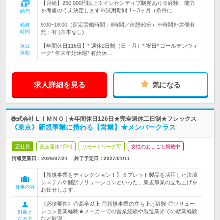
【月給】250,000円以上※インセンティブ制度あり※経験、能力
を考慮のうえ決定します※試用期間:1～3ヶ月（条件に…
給与
9:00~18:00（所定労働時間：8時間／休憩60分）※時間外労働有
勤務
時間
無：有 (基本なし)
【年間休日116日】* 週休2日制（日・月）* 祝日* ゴールデンウィ
休日
休暇
ーク* 年末年始休暇* 有給休…
求人詳細を見る
気になる
株式会社ＬＩＭＮＯ | ★年間休日126日★完全週休二日制★フレックス
《東京》新規事業に携わる【営業】★メンバークラス
正社員
完全週休2日制
リモートワーク可
女性のおしごと掲載中
情報更新日：2026/07/21
終了予定日：
2027/01/11
【新規事業をディレクション！】タブレット製品を活用した決済
システムや翻訳ソリューションといった、新規事業の立ち上げを
仕事内容
お任せします。
《必須要件》◎高卒以上 ◎新規事業の立ち上げ経験 ◎ソリュー
ション営業経験★メーカーでの営業経験や製造業界での就業経験
対象と
など歓迎！
なる方