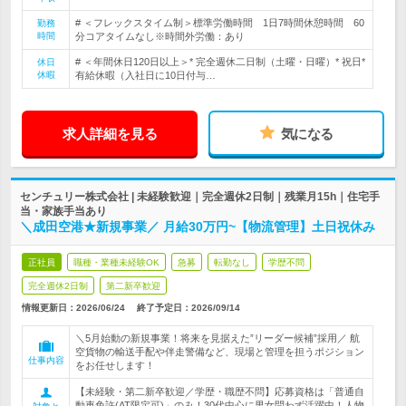
# ＜フレックスタイム制＞標準労働時間 1日7時間休憩時間 60
勤務
時間
分コアタイムなし※時間外労働：あり
# ＜年間休日120日以上＞* 完全週休二日制（土曜・日曜）* 祝日*
休日
休暇
有給休暇（入社日に10日付与…
求人詳細を見る
気になる
センチュリー株式会社 | 未経験歓迎｜完全週休2日制｜残業月15h｜住宅手
当・家族手当あり
＼成田空港★新規事業／ 月給30万円~【物流管理】土日祝休み
正社員
職種・業種未経験OK
急募
転勤なし
学歴不問
完全週休2日制
第二新卒歓迎
情報更新日：2026/06/24
終了予定日：
2026/09/14
＼5月始動の新規事業！将来を見据えた”リーダー候補”採用／ 航
空貨物の輸送手配や伴走警備など、現場と管理を担うポジション
仕事内容
をお任せします！
【未経験・第二新卒歓迎／学歴・職歴不問】応募資格は「普通自
動車免許(AT限定可)」のみ！30代中心に男女問わず活躍中！人物