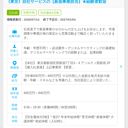
《東京》自社サービスの【新規事業担当】★経験者歓迎
正社員
学歴不問
完全週休2日制
情報更新日：2026/07/14
終了予定日：
2027/01/04
社長直下で新規事業のゼロからの立ち上げをお任せします。市場
調査や事業計画の策定から営業活動まで幅広く担っていただきま
仕事内容
す。
年齢・学歴不問！＜必須要件＞デジタルマーケティングの基礎知
対象と
識、デジタルマーケティングでの経験または、起業経験
なる方
【本社】 東京都新宿区西新宿7丁目3－4 アソルティ西新宿 2F
【雇入れ直後】上記事業所 【変更…
勤務地
【年俸600万円～840万円】※12分割した金額を毎月支給※経
験・年齢・スキルなどを考慮の上、当社規定により決定いた…
給与
600万円～840万円
初年度
年収
勤務
9:30～18:30（実働8時間／休憩1時間）
時間
【完全週休2日制】* 祝日* 年末年始休暇* 育児休暇* 産後休暇* 介
休日
休暇
護休暇* 有給休暇（入社時1…