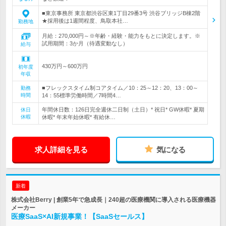
■東京事務所 東京都渋谷区東1丁目29番3号 渋谷ブリッジB棟2階
★採用後は1週間程度、鳥取本社…
勤務地
月給：270,000円～※年齢・経験・能力をもとに決定します。※
試用期間：3か月（待遇変動なし）
給与
430万円～600万円
初年度
年収
■フレックスタイム制コアタイム／10：25～12：20、13：00～
勤務
時間
14：55標準労働時間／7時間4…
年間休日数：126日完全週休二日制（土日）* 祝日* GW休暇* 夏期
休日
休暇
休暇* 年末年始休暇* 有給休…
求人詳細を見る
気になる
新着
株式会社Berry | 創業5年で急成長｜240超の医療機関に導入される医療機器
メーカー
医療SaaS×AI新規事業！【SaaSセールス】