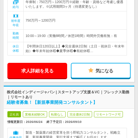
年俸制：750万円～1200万円※経験・年齢・資格など考慮し優遇
いたします。※試用期間3ヶ月（待遇変更なし）
給与
750万円～1200万円
初年度
年収
勤務
10:00～19:00（実働8時間／休憩1時間）時間外労働有無：有
時間
【年間休日120日以上】◆完全週休2日制（土日・祝休日・年末年
休日
休暇
始）◆年末年始休暇◆夏季休暇◆有給休暇…
求人詳細を見る
気になる
株式会社インディージャパン | スタートアップ支援＆VC｜フレックス勤務
｜リモートあり
経験者募集！【新規事業開発コンサルタント】
正社員
業種未経験OK
転勤なし
完全週休2日制
リモートワーク可
情報更新日：2026/06/24
終了予定日：
2026/09/10
製造・製薬業の経営変革を担う即戦力コンサルタント。戦略立
案、新規事業開発、実行支援まで幅広くお任せします。
仕事内容