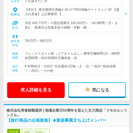
アを築きたい方
なる方
【本社】 東京都港区高輪2-19-17 PMO高輪ゲートウェイ 5F 【雇
入れ直後】上記事業所 【…
勤務地
月給 442,772円～※固定残業代 105,422円～（40.0時間／月）を
含む 超過分は別途支給※経験・年齢・能…
給与
700万円～900万円
初年度
年収
フレックスタイム制（コアタイムなし）標準労働時間1日：8時間
勤務
時間
休憩時間：60分時間外労働有無：有
# 年間休日：120日* 完全週休2日制（土・日）* 祝日* 有給休暇
休日
休暇
（～20日）* その他
求人詳細を見る
気になる
株式会社再春館製薬所 | 地場企業◎50周年を迎えた主力商品「ドモホルンリ
ンクル」
【旅行商品の企画推進】★新規事業立ち上げメンバー
正社員
急募
転勤なし