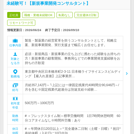
未経験可！【新規事業開発コンサルタント】
正社員
職種・業種未経験OK
転勤なし
完全週休2日制
リモートワーク可
情報更新日：2026/06/24
終了予定日：
2026/09/10
製造・製薬業の経営変革を担うコンサルタントとして、戦略立
案、新規事業開発、実行支援まで幅広くお任せします。
仕事内容
必須：新規商品・新規事業の立ち上げに携わった経験をお持ちの
方！新規事業の顧客開拓、事務局などでの事業開発支援経験をお
対象と
持ちの方歓迎
なる方
東京都中央区日本橋本町2-3-11 日本橋ライフサイエンスビルディ
ング 【雇入れ直後】上記事業所…
勤務地
月給357,142円～└上記には一律固定残業代40時間分90,646円～/
月を含む※固定残業代超過分は別途支給※経験…
給与
500万円～1000万円
初年度
年収
# ＜フレックスタイム制＞標準労働時間 1日7時間休憩時間 60
勤務
時間
分コアタイムなし※時間外労働：あり
# ＜年間休日120日以上＞* 完全週休二日制（土曜・日曜）* 祝日*
休日
休暇
有給休暇（入社日に10日付与…