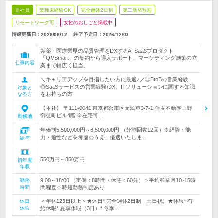
正社員
業種未経験OK
完全週休2日制
第二新卒歓迎
リモートワーク可
女性のおしごと掲載中
情報更新日：2026/06/12
終了予定日：
2026/12/03
製薬・医療業界の品質管理をDXするAI SaaSプロダクト
「QMSmart」の契約から導入サポート、マーケティング施策の立
仕事内容
案まで幅広く担当。
＼キャリアアップを目指したい方に最適♪／◎BtoBの営業経験
◎SaaSサービスの営業経験/DX、ITソリューションに関する知識
対象と
をお持ちの方
なる方
【本社】 〒111-0041 東京都台東区元浅草3-7-1 住友不動産上野
御徒町ビル4階 ※在宅可…
勤務地
年俸制5,500,000円～8,500,000円 （分割回数12回）※経験・能
力・適性などを考慮のうえ、優遇いたしま…
給与
550万円～850万円
初年度
年収
9:00～18:00 （実働：8時間・休憩：60分）☆平均残業月10~15時
勤務
時間
間程度☆時短勤務制度あり
＜年休123日以上＞★休日* 完全週休2日制（土日祝）★休暇* 有
休日
休暇
給休暇* 夏季休暇（3日）* 冬季…