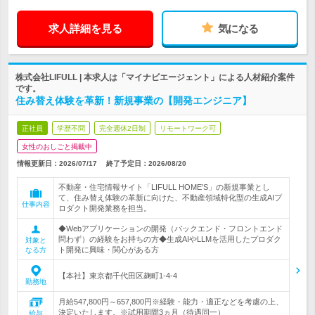
求人詳細を見る
気になる
株式会社LIFULL | 本求人は「マイナビエージェント」による人材紹介案件
です。
住み替え体験を革新！新規事業の【開発エンジニア】
正社員
学歴不問
完全週休2日制
リモートワーク可
女性のおしごと掲載中
情報更新日：2026/07/17
終了予定日：
2026/08/20
不動産・住宅情報サイト「LIFULL HOME'S」の新規事業とし
て、住み替え体験の革新に向けた、不動産領域特化型の生成AIプ
仕事内容
ロダクト開発業務を担当。
◆Webアプリケーションの開発（バックエンド・フロントエンド
問わず）の経験をお持ちの方◆生成AIやLLMを活用したプロダク
対象と
ト開発に興味・関心がある方
なる方
【本社】東京都千代田区麹町1-4-4
勤務地
月給547,800円～657,800円※経験・能力・適正などを考慮の上、
決定いたします。※試用期間3ヵ月（待遇同一）
給与