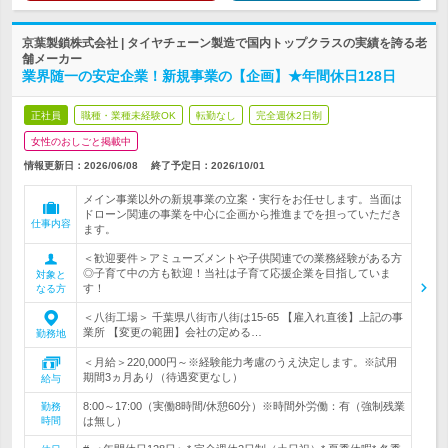
京葉製鎖株式会社 | タイヤチェーン製造で国内トップクラスの実績を誇る老
舗メーカー
業界随一の安定企業！新規事業の【企画】★年間休日128日
正社員
職種・業種未経験OK
転勤なし
完全週休2日制
女性のおしごと掲載中
情報更新日：2026/06/08
終了予定日：
2026/10/01
メイン事業以外の新規事業の立案・実行をお任せします。当面は
ドローン関連の事業を中心に企画から推進までを担っていただき
仕事内容
ます。
＜歓迎要件＞アミューズメントや子供関連での業務経験がある方
◎子育て中の方も歓迎！当社は子育て応援企業を目指していま
対象と
す！
なる方
＜八街工場＞ 千葉県八街市八街は15-65 【雇入れ直後】上記の事
業所 【変更の範囲】会社の定める…
勤務地
＜月給＞220,000円～※経験能力考慮のうえ決定します。※試用
期間3ヵ月あり（待遇変更なし）
給与
8:00～17:00（実働8時間/休憩60分）※時間外労働：有（強制残業
勤務
時間
は無し）