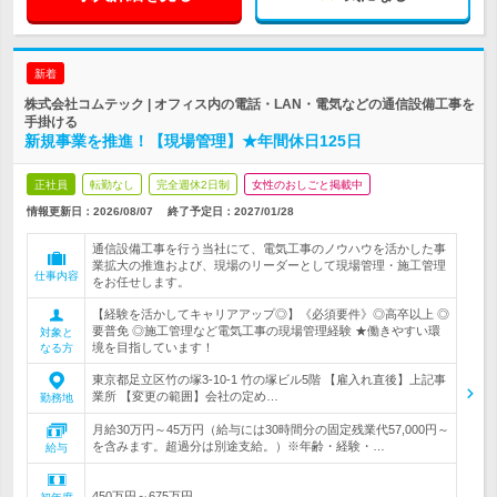
新着
株式会社コムテック | オフィス内の電話・LAN・電気などの通信設備工事を
手掛ける
新規事業を推進！【現場管理】★年間休日125日
正社員
転勤なし
完全週休2日制
女性のおしごと掲載中
情報更新日：2026/08/07
終了予定日：
2027/01/28
通信設備工事を行う当社にて、電気工事のノウハウを活かした事
業拡大の推進および、現場のリーダーとして現場管理・施工管理
仕事内容
をお任せします。
【経験を活かしてキャリアアップ◎】《必須要件》◎高卒以上 ◎
要普免 ◎施工管理など電気工事の現場管理経験 ★働きやすい環
対象と
境を目指しています！
なる方
東京都足立区竹の塚3-10-1 竹の塚ビル5階 【雇入れ直後】上記事
業所 【変更の範囲】会社の定め…
勤務地
月給30万円～45万円（給与には30時間分の固定残業代57,000円～
を含みます。超過分は別途支給。）※年齢・経験・…
給与
450万円～675万円