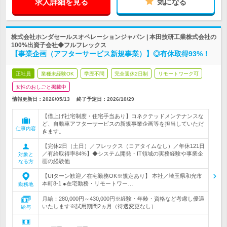
求人詳細を見る
気になる
株式会社ホンダセールスオペレーションジャパン | 本田技研工業株式会社の
100%出資子会社◆フルフレックス
【事業企画（アフターサービス新規事業）】◎有休取得93%！
正社員
業種未経験OK
学歴不問
完全週休2日制
リモートワーク可
女性のおしごと掲載中
情報更新日：2026/05/13
終了予定日：
2026/10/29
【借上げ社宅制度・住宅手当あり】コネクテッドメンテナンスな
ど、自動車アフターサービスの新規事業企画等を担当していただ
仕事内容
きます。
【完休2日（土日）／フレックス（コアタイムなし）／年休121日
／有給取得率84%】◆システム開発・IT領域の実務経験や事業企
対象と
画の経験他
なる方
【UIターン歓迎／在宅勤務OK※規定あり】 本社／埼玉県和光市
本町8-1 ●在宅勤務・リモートワー…
勤務地
月給：280,000円～430,000円※経験・年齢・資格など考慮し優遇
いたします※試用期間2ヵ月（待遇変更なし）
給与