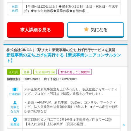
【年間休日120日以上】◆完全週休2日制（土日・祝休日・年末年
休日
休暇
始）◆年末年始休暇◆夏季休暇◆有給休暇…
求人詳細を見る
気になる
株式会社CINCA | 〈駅チカ〉新規事業の立ち上げ代行サービスを展開
新規事業の立ち上げを実行する【新規事業シニアコンサルタン
ト】
正社員
急募
完全週休2日制
女性のおしごと掲載中
情報更新日：2026/06/10
終了予定日：
2026/10/29
大手企業の新規事業立ち上げを代行し、仮説立案からマーケティ
ング、プロダクト設計まで幅広い業務をお任せします。
仕事内容
＜必須＞■PM/PdM、新規事業、BizDev、コンサル、マーケティ
ング、法人営業等の複数領域経験（5年以上）■チーム牽引や顧客
対象と
折衝の経験など
なる方
東京都港区虎ノ門二丁目2番1号住友不動産虎ノ門タワー17階
【雇入れ直後】上記事業所 【変更の範囲…
勤務地