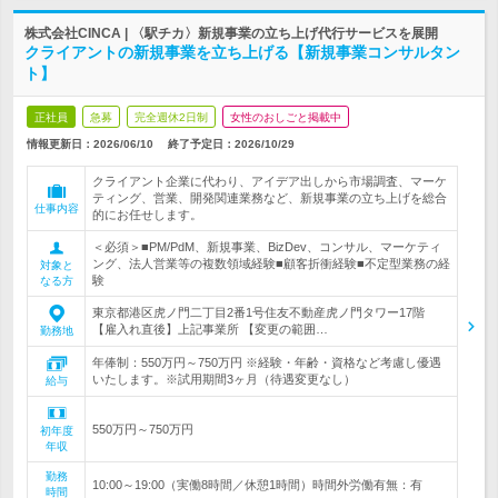
株式会社CINCA | 〈駅チカ〉新規事業の立ち上げ代行サービスを展開
クライアントの新規事業を立ち上げる【新規事業コンサルタン
ト】
正社員
急募
完全週休2日制
女性のおしごと掲載中
情報更新日：2026/06/10
終了予定日：
2026/10/29
クライアント企業に代わり、アイデア出しから市場調査、マーケ
ティング、営業、開発関連業務など、新規事業の立ち上げを総合
仕事内容
的にお任せします。
＜必須＞■PM/PdM、新規事業、BizDev、コンサル、マーケティ
ング、法人営業等の複数領域経験■顧客折衝経験■不定型業務の経
対象と
験
なる方
東京都港区虎ノ門二丁目2番1号住友不動産虎ノ門タワー17階
【雇入れ直後】上記事業所 【変更の範囲…
勤務地
年俸制：550万円～750万円 ※経験・年齢・資格など考慮し優遇
いたします。※試用期間3ヶ月（待遇変更なし）
給与
550万円～750万円
初年度
年収
勤務
10:00～19:00（実働8時間／休憩1時間）時間外労働有無：有
時間