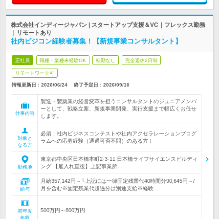
株式会社インディージャパン | スタートアップ支援＆VC｜フレックス勤務
｜リモートあり
社内ビジコン経験者募集！【新規事業コンサルタント】
正社員
職種・業種未経験OK
転勤なし
完全週休2日制
リモートワーク可
情報更新日：2026/06/24
終了予定日：
2026/09/10
製造・製薬業の経営変革を担うコンサルタントのジュニアメンバ
ーとして、戦略立案、新規事業開発、実行支援まで幅広くお任せ
仕事内容
します。
必須：社内ビジネスコンテストや社内アクセラレーションプログ
対象と
ラムへの応募経験（通過可否不問）のある方！
なる方
東京都中央区日本橋本町2-3-11 日本橋ライフサイエンスビルディ
ング 【雇入れ直後】上記事業所…
勤務地
月給357,142円～└上記には一律固定残業代40時間分90,645円～/
月を含む※固定残業代超過分は別途支給※経験…
給与
500万円～800万円
初年度
年収