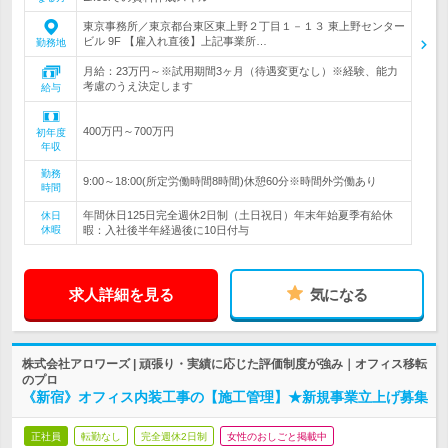
東京事務所／東京都台東区東上野２丁目１－１３ 東上野センター
ビル 9F 【雇入れ直後】上記事業所…
勤務地
月給：23万円～※試用期間3ヶ月（待遇変更なし）※経験、能力
考慮のうえ決定します
給与
400万円～700万円
初年度
年収
勤務
9:00～18:00(所定労働時間8時間)休憩60分※時間外労働あり
時間
年間休日125日完全週休2日制（土日祝日）年末年始夏季有給休
休日
休暇
暇：入社後半年経過後に10日付与
求人詳細を見る
気になる
株式会社アロワーズ | 頑張り・実績に応じた評価制度が強み｜オフィス移転
のプロ
《新宿》オフィス内装工事の【施工管理】★新規事業立上げ募集
正社員
転勤なし
完全週休2日制
女性のおしごと掲載中