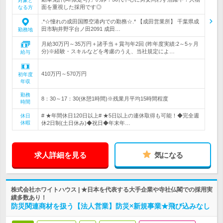
対象と
面を重視した採用です◎
なる方
.*☆憧れの成田国際空港内での勤務☆.* 【成田営業所】 千葉県成
田市駒井野字台ノ田2091 成田…
勤務地
月給30万円～35万円＋諸手当＋賞与年2回 (昨年度実績:2～5ヶ月
分)※経験・スキルなどを考慮のうえ、当社規定によ…
給与
410万円～570万円
初年度
年収
勤務
8：30～17：30(休憩1時間)※残業月平均15時間程度
時間
# ★年間休日120日以上# ★5日以上の連休取得も可能！◆完全週
休日
休暇
休2日制(土日休み)◆祝日◆年末年…
求人詳細を見る
気になる
株式会社ホワイトハウス | ★日本を代表する大手企業や寺社仏閣での採用実
績多数あり！
防災関連商材を扱う【法人営業】防災×新規事業★飛び込みなし