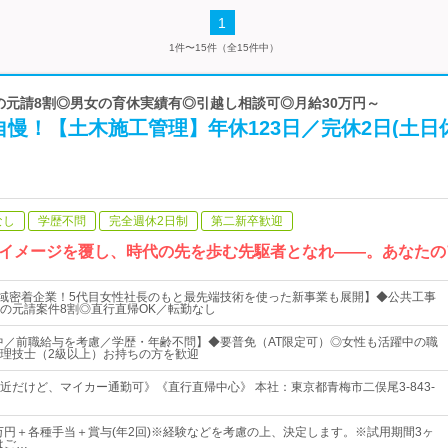
1
1件〜15件（全15件中）
都の元請8割◎男女の育休実績有◎引越し相談可◎月給30万円～
慢！【土木施工管理】年休123日／完休2日(土日休
なし
学歴不問
完全週休2日制
第二新卒歓迎
イメージを覆し、時代の先を歩む先駆者となれ――。あなたの
地域密着企業！5代目女性社長のもと最先端技術を使った新事業も展開】◆公共工事
の元請案件8割◎直行直帰OK／転勤なし
躍中／前職給与を考慮／学歴・年齢不問】◆要普免（AT限定可）◎女性も活躍中の職
理技士（2級以上）お持ちの方を歓迎
近だけど、マイカー通勤可》《直行直帰中心》 本社：東京都青梅市二俣尾3-843-
5万円＋各種手当＋賞与(年2回)※経験などを考慮の上、決定します。※試用期間3ヶ
はご…