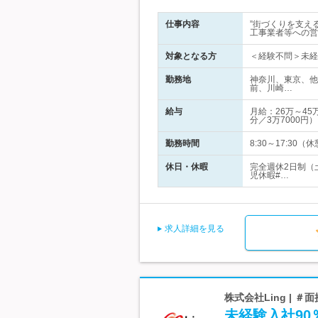
仕事内容
”街づくりを支え
工事業者等への営
対象となる方
＜経験不問＞未経
勤務地
神奈川、東京、他
前、川崎…
給与
月給：26万～4
分／3万7000円
勤務時間
8:30～17:30
休日・休暇
完全週休2日制（
児休暇#…
求人詳細を見る
株式会社Ling |
未経験入社90