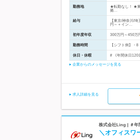
勤務地
★転勤なし！ ★
拠…
給与
【東京/神奈川/埼
円～＋イン…
初年度年収
300万円～450万
勤務時間
【シフト例】・8：
休日・休暇
# 《年間休日12
企業からのメッセージを見る
求人詳細を見る
株式会社Ling | 
＼オフィスワ