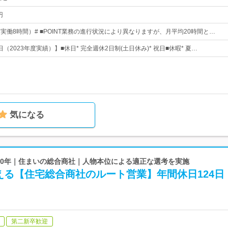
円
0（実働8時間）# ■POINT業務の進行状況により異なりますが、月平均20時間と…
日（2023年度実績）】■休日* 完全週休2日制(土日休み)* 祝日■休暇* 夏…
気になる
立80年｜住まいの総合商社｜人物本位による適正な選考を実施
える【住宅総合商社のルート営業】年間休日124日
第二新卒歓迎