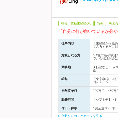
職種・業種未経験OK
急募
転勤
「自分に何が向いているか分か
仕事内容
【未経験から始め
て入力するだけ◎
対象となる方
＼#第二新卒歓迎
で、会社説明会に
勤務地
★転勤なし！ ★
拠…
給与
【東京/神奈川/埼
円～＋イン…
初年度年収
300万円～450万
勤務時間
【シフト例】・8：
休日・休暇
* 完全週休2日制
企業からのメッセージを見る