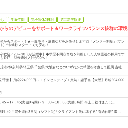
なし
学歴不問
完全週休2日制
第二新卒歓迎
からのデビューをサポート★ワークライフバランス抜群の環境
務からスタート！★一般事務・庶務などをお任せします◎「メンター制度」(マン
ト)で未経験スタートでも安心！
卒歓迎／20～30代が活躍中】◆学歴不問◎育成を前提とした人物重視の採用です
も歓迎！◎未経験入社が90％！
東京都/神奈川県/埼玉県/千葉県/大阪府などのいずれかに希望を考慮して配属 当社
玉/千葉】月給224,000円～＋インセンティブ＋賞与＋諸手当【大阪】月給204,000
円
45～17：45(実働8時間)・9：00～18：00(実働8時間)※土日祝休または…
0日以上》* 完全週休2日制（シフト制)└クライアント先に準ずる* 有給休暇* 慶…