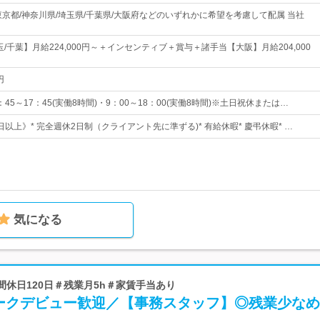
東京都/神奈川県/埼玉県/千葉県/大阪府などのいずれかに希望を考慮して配属 当社
玉/千葉】月給224,000円～＋インセンティブ＋賞与＋諸手当【大阪】月給204,000
円
45～17：45(実働8時間)・9：00～18：00(実働8時間)※土日祝休または…
0日以上》* 完全週休2日制（クライアント先に準ずる)* 有給休暇* 慶弔休暇* …
気になる
＃年間休日120日＃残業月5h＃家賃手当あり
ークデビュー歓迎／【事務スタッフ】◎残業少なめ