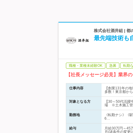
株式会社酒井組 | 
最先端技術も自
職種・業種未経験OK
急募
転勤
【社長メッセージ必見】業界の
仕事内容
【創業131年の
多数！東京都から
対象となる方
【30～50代活
場 ※土木施工管
勤務地
《転勤ナシ》《駅
6…
給与
月給30万円～4
月(諸条件の変更