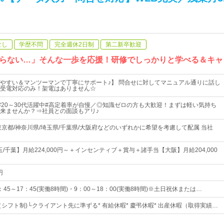
なし
学歴不問
完全週休2日制
第二新卒歓迎
らない…」そんな一歩を応援！研修でしっかりと学べる＆キャ
やすい＆マンツーマンで丁寧にサポート♪】 問合せに対してマニュアル通りに話し
受電対応のみ！架電はありません☆
#20～30代活躍中#高定着率が自慢／◎知識ゼロの方も大歓迎！まずは軽い気持ち
来ませんか？⇒社員との面談もアリ♪
東京都/神奈川県/埼玉県/千葉県/大阪府などのいずれかに希望を考慮して配属 当社
玉/千葉】月給224,000円～＋インセンティブ＋賞与＋諸手当【大阪】月給204,000
円
45～17：45(実働8時間)・9：00～18：00(実働8時間)※土日祝休または…
（シフト制)└クライアント先に準ずる* 有給休暇* 慶弔休暇* 出産休暇（取得実績…