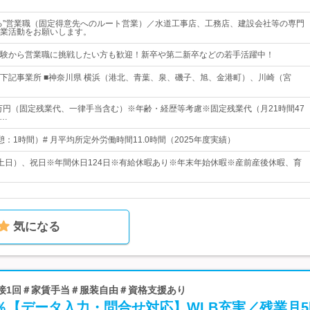
る”営業職（固定得意先へのルート営業）／水道工事店、工務店、建設会社等の専門
業活動をお願いします。
験から営業職に挑戦したい方も歓迎！新卒や第二新卒などの若手活躍中！
下記事業所 ■神奈川県 横浜（港北、青葉、泉、磯子、旭、金港町）、川崎（宮
5万円（固定残業代、一律手当含む）※年齢・経歴等考慮※固定残業代（月21時間47
）…
（休憩：1時間）# 月平均所定外労働時間11.0時間（2025年度実績）
土日）、祝日※年間休日124日※有給休暇あり※年末年始休暇※産前産後休暇、育
気になる
 ＃面接1回＃家賃手当＃服装自由＃資格支援あり
％【データ入力・問合せ対応】WLB充実／残業月5