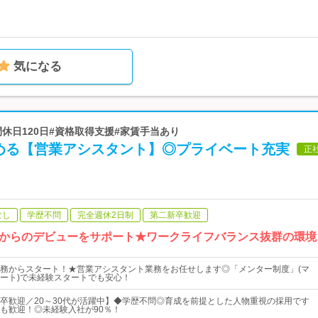
気になる
#年間休日120日#資格取得支援#家賃手当あり
める【営業アシスタント】◎プライベート充実
正
なし
学歴不問
完全週休2日制
第二新卒歓迎
からのデビューをサポート★ワークライフバランス抜群の環境
務からスタート！★営業アシスタント業務をお任せします◎「メンター制度」(マ
ート)で未経験スタートでも安心！
卒歓迎／20～30代が活躍中】◆学歴不問◎育成を前提とした人物重視の採用です
も歓迎！◎未経験入社が90％！