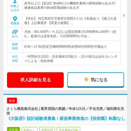
高卒以上◎【必須】BtoB向けの機能性素材の開発経験がある方/
対象と
健康食品業界のBtoB営業経験がある方
なる方
【本社】 埼玉県所沢市東所沢和田2-1-11 ※転勤あり 【雇入れ直
後】上記事業所 【変更の範囲】…
勤務地
月給：381,000円～※上記には固定残業(月25時間/61,000円～)含
む。超過分は追加支給。※試用期間3か月あ…
給与
勤務
8:30～17:30(所定労働時間8時間)休憩60分時間外労働あり
時間
・年間休日120日・完全週休2日制(土・日)※祝日は会社カレンダ
休日
休暇
ーによる・有給休暇
求人詳細を見る
気になる
新着
さくら構造株式会社 | 業界屈指の実績／年休125日／手当充実／福利厚生充
実
《大阪府》設計経験者募集！新規事業推進の【技術職】転勤なし
正社員
転勤なし
学歴不問
完全週休2日制