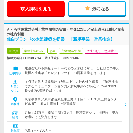
求人詳細を見る
気になる
さくら構造株式会社 | 業界屈指の実績／年休125日／完全週休2日制／充実
の社内制度
独自ブランドの木造建築を提案！【新規事業・営業推進】
正社員
業種未経験OK
急募
完全週休2日制
女性のおしごと掲載中
情報更新日：2026/07/14
終了予定日：
2027/01/04
建設会社や不動産オーナーなどのお客様に対し、当社独自の中大
規模木造建築「セレクトウッド」の提案営業を行います。
仕事内容
＜必須＞法人営業経験（5年以上）／社内外と連携して業務推進
できるコミュニケーション力／新規事業への関心／PowerPoint・
対象と
Excelでの資料作成スキル
なる方
東京事務所／東京都台東区東上野２丁目１－１３ 東上野センター
ビル 9F 【雇入れ直後】上記事業所…
勤務地
月給：23万円～※試用期間3ヶ月（待遇変更なし）※経験、能力
考慮のうえ決定します
給与
400万円～700万円
初年度