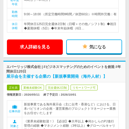
初年度
年収
勤務
9:00～18:00 （所定労働時間8時間／休憩60分）※時間外労働：有
時間
年間休日125日完全週休2日制（日曜＋その他／シフト制）◆祝日
休日
休暇
◆夏期休暇（5日）◆年末年始休暇（6日…
求人詳細を見る
気になる
エバーリッジ株式会社 | #ビジネスマッチングのためのイベントを創造 #年
間休日120日
展示会を主催する企業の【新規事業開発（海外人材）】
正社員
業種未経験OK
完全週休2日制
リモートワーク可
情報更新日：2026/05/11
終了予定日：
2026/10/01
新規事業である海外展示会（主に台湾・香港など）における、日
本パビリオンの企画・運営業務のプロジェクトマネージャー業務
仕事内容
をお任せいたします
《業界未経験歓迎！》【必須】◆大卒以上 ◆何かしらのPJ進行
管理の経験 ◆マネジメント経験（3年以上）◆グローバルキャリ
対象と