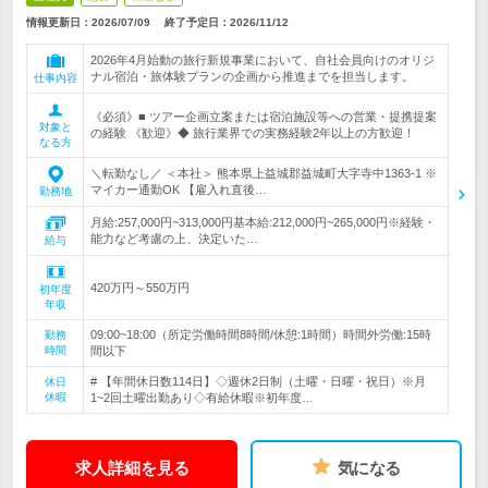
情報更新日：2026/07/09
終了予定日：
2026/11/12
2026年4月始動の旅行新規事業において、自社会員向けのオリジ
ナル宿泊・旅体験プランの企画から推進までを担当します。
仕事内容
《必須》■ ツアー企画立案または宿泊施設等への営業・提携提案
対象と
の経験 《歓迎》◆ 旅行業界での実務経験2年以上の方歓迎！
なる方
＼転勤なし／ ＜本社＞ 熊本県上益城郡益城町大字寺中1363-1 ※
マイカー通勤OK 【雇入れ直後…
勤務地
月給:257,000円~313,000円基本給:212,000円~265,000円※経験・
能力など考慮の上、決定いた…
給与
420万円～550万円
初年度
年収
09:00~18:00（所定労働時間8時間/休憩:1時間）時間外労働:15時
勤務
時間
間以下
# 【年間休日数114日】◇週休2日制（土曜・日曜・祝日）※月
休日
休暇
1~2回土曜出勤あり◇有給休暇※初年度…
求人詳細を見る
気になる