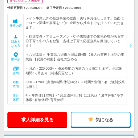
女性のおしごと掲載中
情報更新日：2026/06/08
終了予定日：
2026/10/01
メイン事業以外の新規事業の立案・実行をお任せします。当面は
ドローン関連の事業を中心に企画から推進までを担っていただき
仕事内容
ます。
＜歓迎要件＞アミューズメントや子供関連での業務経験がある方
◎子育て中の方も歓迎！当社は子育て応援企業を目指していま
対象と
す！
なる方
＜八街工場＞ 千葉県八街市八街は15-65 【雇入れ直後】上記の事
業所 【変更の範囲】会社の定める…
勤務地
＜月給＞220,000円～※経験能力考慮のうえ決定します。※試用
期間3ヵ月あり（待遇変更なし）
給与
8:00～17:00（実働8時間/休憩60分）※時間外労働：有（強制残業
勤務
時間
は無し）
# ＜年間休日128日＞* 完全週休2日制（土日祝）* 夏季休暇* 冬季
休日
休暇
休暇* 有給休暇* 育児休暇…
求人詳細を見る
気になる