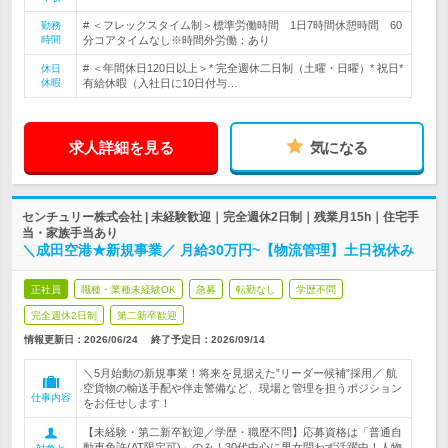
# ＜フレックスタイム制＞標準労働時間 1日7時間休憩時間 60
勤務
時間
分コアタイムなし※時間外労働：あり
# ＜年間休日120日以上＞* 完全週休二日制（土曜・日曜）* 祝日*
休日
休暇
有給休暇（入社日に10日付与…
求人詳細を見る
気になる
センチュリー株式会社 | 未経験歓迎｜完全週休2日制｜残業月15h｜住宅手
当・家族手当あり
＼成田空港★新規事業／ 月給30万円~【物流管理】土日祝休み
正社員
職種・業種未経験OK
急募
転勤なし
学歴不問
完全週休2日制
第二新卒歓迎
情報更新日：2026/06/24
終了予定日：
2026/09/14
＼5月始動の新規事業！将来を見据えた”リーダー候補”採用／ 航
空貨物の輸送手配や伴走警備など、現場と管理を担うポジション
仕事内容
をお任せします！
【未経験・第二新卒歓迎／学歴・職歴不問】応募資格は「普通自
動車免許(AT限定可)」のみ！30代中心に男女問わず活躍中！人物