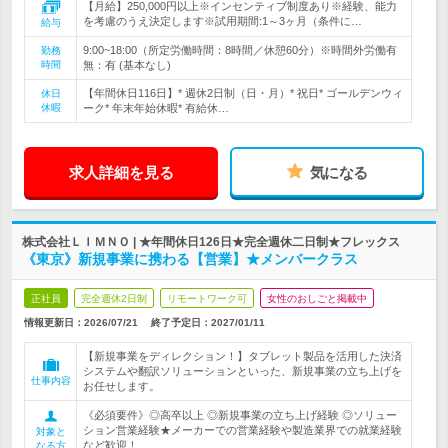
【月給】250,000円以上※インセンティブ制度あり※経験、能力
を考慮のうえ決定します※試用期間:1～3ヶ月（条件に…
給与
9:00~18:00（所定労働時間：8時間／休憩60分）※時間外労働有
勤務
時間
無：有 (基本なし)
【年間休日116日】* 週休2日制（日・月）* 祝日* ゴールデンウィ
休日
休暇
ーク* 年末年始休暇* 有給休…
求人詳細を見る
気になる
株式会社ＬＩＭＮＯ | ★年間休日126日★完全週休二日制★フレックス
《東京》新規事業に携わる【営業】★メンバークラス
正社員
完全週休2日制
リモートワーク可
女性のおしごと掲載中
情報更新日：2026/07/21
終了予定日：
2027/01/11
【新規事業をディレクション！】タブレット製品を活用した決済
システムや翻訳ソリューションといった、新規事業の立ち上げを
仕事内容
お任せします。
《必須要件》◎高卒以上 ◎新規事業の立ち上げ経験 ◎ソリュー
ション営業経験★メーカーでの営業経験や製造業界での就業経験
対象と
など歓迎！
なる方