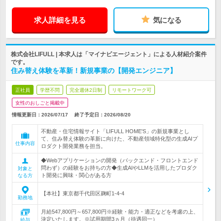
求人詳細を見る
気になる
株式会社LIFULL | 本求人は「マイナビエージェント」による人材紹介案件
です。
住み替え体験を革新！新規事業の【開発エンジニア】
正社員
学歴不問
完全週休2日制
リモートワーク可
女性のおしごと掲載中
情報更新日：2026/07/17
終了予定日：
2026/08/20
不動産・住宅情報サイト「LIFULL HOME'S」の新規事業とし
て、住み替え体験の革新に向けた、不動産領域特化型の生成AIプ
仕事内容
ロダクト開発業務を担当。
◆Webアプリケーションの開発（バックエンド・フロントエンド
問わず）の経験をお持ちの方◆生成AIやLLMを活用したプロダク
対象と
ト開発に興味・関心がある方
なる方
【本社】東京都千代田区麹町1-4-4
勤務地
月給547,800円～657,800円※経験・能力・適正などを考慮の上、
決定いたします。※試用期間3ヵ月（待遇同一）
給与