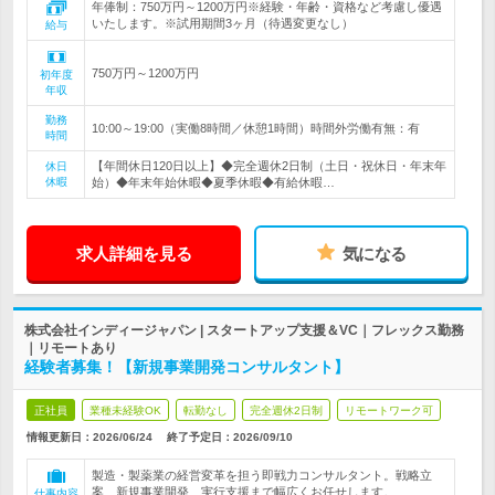
年俸制：750万円～1200万円※経験・年齢・資格など考慮し優遇
いたします。※試用期間3ヶ月（待遇変更なし）
給与
750万円～1200万円
初年度
年収
勤務
10:00～19:00（実働8時間／休憩1時間）時間外労働有無：有
時間
【年間休日120日以上】◆完全週休2日制（土日・祝休日・年末年
休日
休暇
始）◆年末年始休暇◆夏季休暇◆有給休暇…
求人詳細を見る
気になる
株式会社インディージャパン | スタートアップ支援＆VC｜フレックス勤務
｜リモートあり
経験者募集！【新規事業開発コンサルタント】
正社員
業種未経験OK
転勤なし
完全週休2日制
リモートワーク可
情報更新日：2026/06/24
終了予定日：
2026/09/10
製造・製薬業の経営変革を担う即戦力コンサルタント。戦略立
案、新規事業開発、実行支援まで幅広くお任せします。
仕事内容