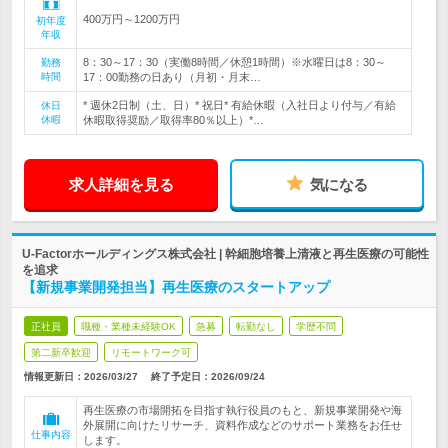
400万円～1200万円
初年度
年収
8：30～17：30（実働8時間／休憩1時間）※水曜日は8：30～
勤務
時間
17：00勤務の日あり（月初・月末…
* 週休2日制（土、日）* 祝日* 有給休暇（入社日より付与／有給
休日
休暇
休暇取得奨励／取得率80％以上）*…
求人詳細を見る
気になる
U-Factorホールディングス株式会社 | 幹細胞培養上清液と再生医療の可能性
を追求
【新規事業開発担当】再生医療のスタートアップ
正社員
職種・業種未経験OK
急募
転勤なし
学歴不問
第二新卒歓迎
リモートワーク可
情報更新日：2026/03/27
終了予定日：
2026/09/24
再生医療の市場開拓を目指す執行役員のもと、新規事業開発や海
外展開に向けたリサーチ、資料作成などのサポート業務をお任せ
仕事内容
します。