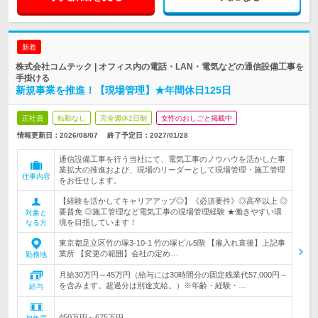
新着
株式会社コムテック | オフィス内の電話・LAN・電気などの通信設備工事を
手掛ける
新規事業を推進！【現場管理】★年間休日125日
正社員
転勤なし
完全週休2日制
女性のおしごと掲載中
情報更新日：2026/08/07
終了予定日：
2027/01/28
通信設備工事を行う当社にて、電気工事のノウハウを活かした事
業拡大の推進および、現場のリーダーとして現場管理・施工管理
仕事内容
をお任せします。
【経験を活かしてキャリアアップ◎】《必須要件》◎高卒以上 ◎
要普免 ◎施工管理など電気工事の現場管理経験 ★働きやすい環
対象と
境を目指しています！
なる方
東京都足立区竹の塚3-10-1 竹の塚ビル5階 【雇入れ直後】上記事
業所 【変更の範囲】会社の定め…
勤務地
月給30万円～45万円（給与には30時間分の固定残業代57,000円～
を含みます。超過分は別途支給。）※年齢・経験・…
給与
450万円～675万円