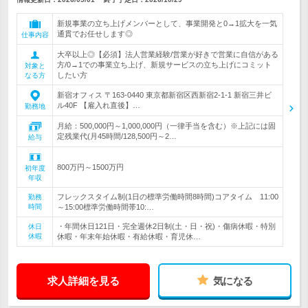
新規事業の立ち上げメンバーとして、事業開発と0→1拡大を一気
通貫でお任せします◎
仕事内容
大卒以上◎【必須】法人営業経験/営業が好きで営業に自信がある
方/0→1での事業立ち上げ、新規サービスの立ち上げにコミット
対象と
したい方
なる方
新宿オフィス 〒163-0440 東京都新宿区西新宿2-1-1 新宿三井ビ
ル40F 【雇入れ直後】…
勤務地
月給：500,000円～1,000,000円（一律手当を含む）※上記には固
定残業代(月45時間/128,500円～2…
給与
800万円～1500万円
初年度
年収
フレックスタイム制(1日の標準労働時間8時間)コアタイム 11:00
勤務
時間
～15:00標準労働時間帯10:…
・年間休日121日・完全週休2日制(土・日・祝)・傷病休暇・特別
休日
休暇
休暇・年末年始休暇・有給休暇・育児休…
求人詳細を見る
気になる