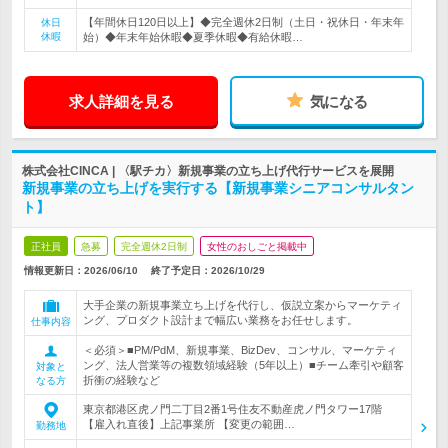
【年間休日120日以上】◆完全週休2日制（土日・祝休日・年末年
休日
休暇
始）◆年末年始休暇◆夏季休暇◆有給休暇…
求人詳細を見る
気になる
株式会社CINCA | 〈駅チカ〉新規事業の立ち上げ代行サービスを展開
新規事業の立ち上げを実行する【新規事業シニアコンサルタン
ト】
正社員
急募
完全週休2日制
女性のおしごと掲載中
情報更新日：2026/06/10
終了予定日：
2026/10/29
大手企業の新規事業立ち上げを代行し、仮説立案からマーケティ
ング、プロダクト設計まで幅広い業務をお任せします。
仕事内容
＜必須＞■PM/PdM、新規事業、BizDev、コンサル、マーケティ
ング、法人営業等の複数領域経験（5年以上）■チーム牽引や顧客
対象と
折衝の経験など
なる方
東京都港区虎ノ門二丁目2番1号住友不動産虎ノ門タワー17階
【雇入れ直後】上記事業所 【変更の範囲…
勤務地