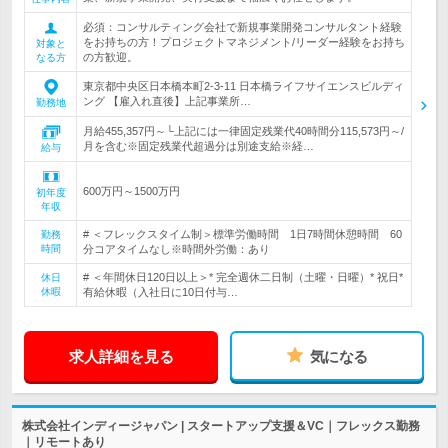
必須：コンサルティング会社で新規事業開発コンサルタント経験
をお持ちの方！プロジェクトマネジメント/リーダー経験をお持ち
対象と
の方歓迎。
なる方
東京都中央区日本橋本町2-3-11 日本橋ライフサイエンスビルディ
ング 【雇入れ直後】上記事業所…
勤務地
月給455,357円～└上記には一律固定残業代40時間分115,573円～/
月を含む※固定残業代超過分は別途支給※経…
給与
600万円～1500万円
初年度
年収
# ＜フレックスタイム制＞標準労働時間 1日7時間休憩時間 60
勤務
時間
分コアタイムなし※時間外労働：あり
# ＜年間休日120日以上＞* 完全週休二日制（土曜・日曜）* 祝日*
休日
休暇
有給休暇（入社日に10日付与…
求人詳細を見る
気になる
株式会社インディージャパン | スタートアップ支援＆VC｜フレックス勤務
｜リモートあり