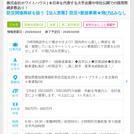
株式会社ホワイトハウス | ★日本を代表する大手企業や寺社仏閣での採用実
績多数あり！
防災関連商材を扱う【法人営業】防災×新規事業★飛び込みなし
正社員
業種未経験OK
急募
第二新卒歓迎
女性のおしごと掲載中
情報更新日：2026/04/10
終了予定日：
2026/10/08
《WEB商談中心で働きやすさ◎》国内外から新しい商材を 発
掘・展開しているスマートソリューション事業部にて営業をお任
仕事内容
せします。※飛び込み営業なし
20～40代活躍中！《経験者募集》◆高卒以上◆営業経験◆普通自
対象と
動車運転免許（AT限定可）＼第二新卒・業界未経験歓迎！／
なる方
愛知県愛知郡東郷町和合北蚊谷29-1 オートプラネット名古屋内
※車通勤OK
勤務地
【月給】250,000円～500,000円※経験・年齢を考慮の上、当社規
定により優遇します。※上記には、1ヶ月あたり…
給与
350万円～600万円
初年度
年収
9:30～18:30（実働8時間／休憩60分）※時間外労働有無:有※残業
勤務
時間
月平均20時間