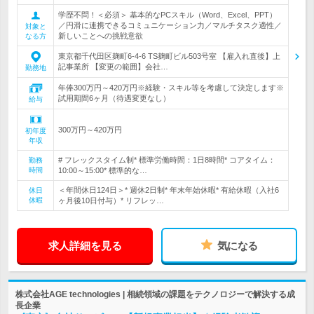
学歴不問！＜必須＞ 基本的なPCスキル（Word、Excel、PPT）
／円滑に連携できるコミュニケーション力／マルチタスク適性／
対象と
新しいことへの挑戦意欲
なる方
東京都千代田区麹町6-4-6 TS麹町ビル503号室 【雇入れ直後】上
記事業所 【変更の範囲】会社…
勤務地
年俸300万円～420万円※経験・スキル等を考慮して決定します※
試用期間6ヶ月（待遇変更なし）
給与
300万円～420万円
初年度
年収
# フレックスタイム制* 標準労働時間：1日8時間* コアタイム：
勤務
時間
10:00～15:00* 標準的な…
＜年間休日124日＞* 週休2日制* 年末年始休暇* 有給休暇（入社6
休日
休暇
ヶ月後10日付与）* リフレッ…
求人詳細を見る
気になる
株式会社AGE technologies | 相続領域の課題をテクノロジーで解決する成
長企業