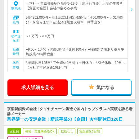
＜本社＞ 東京都新宿区新宿5-17-5 【雇入れ直後】上記の事業所
【変更の範囲】会社の定める事業…
勤務地
月給252,000円～※上記には固定残業代（月50,000円～／31時間
分）を含みます※超過分は別途支給※一律手当を…
給与
500万円～700万円
初年度
年収
■9:00～18:40（実働8時間／休憩100分）■時間外労働あり※月平
勤務
時間
均残業20時間程度
* 年間休日125日* 完全週休2日制（土日休み）* 有給休暇：10日～
休日
休暇
（入社半年経過後10日付与）…
求人詳細を見る
気になる
京葉製鎖株式会社 | タイヤチェーン製造で国内トップクラスの実績を誇る老
舗メーカー
業界随一の安定企業！新規事業の【企画】★年間休日128日
正社員
職種・業種未経験OK
転勤なし
完全週休2日制