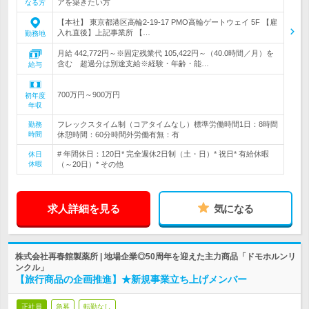
アを築きたい方
なる方
【本社】 東京都港区高輪2-19-17 PMO高輪ゲートウェイ 5F 【雇
入れ直後】上記事業所 【…
勤務地
月給 442,772円～※固定残業代 105,422円～（40.0時間／月）を
含む 超過分は別途支給※経験・年齢・能…
給与
700万円～900万円
初年度
年収
フレックスタイム制（コアタイムなし）標準労働時間1日：8時間
勤務
時間
休憩時間：60分時間外労働有無：有
# 年間休日：120日* 完全週休2日制（土・日）* 祝日* 有給休暇
休日
休暇
（～20日）* その他
求人詳細を見る
気になる
株式会社再春館製薬所 | 地場企業◎50周年を迎えた主力商品「ドモホルンリ
ンクル」
【旅行商品の企画推進】★新規事業立ち上げメンバー
正社員
急募
転勤なし