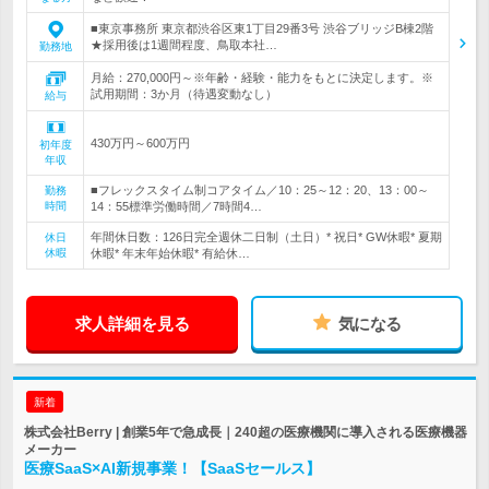
■東京事務所 東京都渋谷区東1丁目29番3号 渋谷ブリッジB棟2階
★採用後は1週間程度、鳥取本社…
勤務地
月給：270,000円～※年齢・経験・能力をもとに決定します。※
試用期間：3か月（待遇変動なし）
給与
430万円～600万円
初年度
年収
■フレックスタイム制コアタイム／10：25～12：20、13：00～
勤務
時間
14：55標準労働時間／7時間4…
年間休日数：126日完全週休二日制（土日）* 祝日* GW休暇* 夏期
休日
休暇
休暇* 年末年始休暇* 有給休…
求人詳細を見る
気になる
新着
株式会社Berry | 創業5年で急成長｜240超の医療機関に導入される医療機器
メーカー
医療SaaS×AI新規事業！【SaaSセールス】