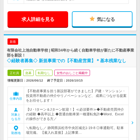
求人詳細を見る
気になる
新着
有限会社上池自動車学校 | 昭和34年から続く自動車学校が新たに不動産事業
部を新設！
◇経験者募集◇ 新規事業での【不動産営業】＊基本残業なし
正社員
急募
転勤なし
女性のおしごと掲載中
情報更新日：2026/06/12
終了予定日：
2026/10/15
【不動産事業を担う新設部署ができました】戸建・マンション・
投資用不動産の仲介やリノベーションなど、 成果につながる提案
仕事内容
をお任せします！
【U・Iターン＆Jターン歓迎！】≪必須要件≫◆不動産売買仲介
の経験 ◆高卒以上 ◆普通自動車第一種運転免許◆Word、Excel
対象と
の操作ができる方／
なる方
＼転勤なし／ 静岡県浜松市中央区城北1-19-8 ◎車通勤可。駐車
場完備。 【雇入れ直後】上記事業…
勤務地