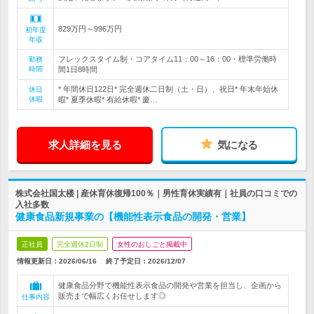
829万円～996万円
初年度
年収
フレックスタイム制・コアタイム11：00～16：00・標準労働時
勤務
時間
間1日8時間
* 年間休日122日* 完全週休二日制（土・日）、祝日* 年末年始休
休日
休暇
暇* 夏季休暇* 有給休暇* 慶…
求人詳細を見る
気になる
株式会社国太楼 | 産休育休復帰100％｜男性育休実績有｜社員の口コミでの
入社多数
健康食品新規事業の【機能性表示食品の開発・営業】
正社員
完全週休2日制
女性のおしごと掲載中
情報更新日：2026/06/16
終了予定日：
2026/12/07
健康食品分野で機能性表示食品の開発や営業を担当し、企画から
販売まで幅広くお任せします◎
仕事内容