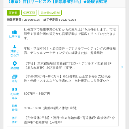
《東京》自社サービスの【新規事業担当】★経験者歓迎
正社員
学歴不問
完全週休2日制
情報更新日：2026/07/14
終了予定日：
2027/01/04
社長直下で新規事業のゼロからの立ち上げをお任せします。市場
調査や事業計画の策定から営業活動まで幅広く担っていただきま
仕事内容
す。
年齢・学歴不問！＜必須要件＞デジタルマーケティングの基礎知
対象と
識、デジタルマーケティングでの経験または、起業経験
なる方
【本社】 東京都新宿区西新宿7丁目3－4 アソルティ西新宿 2F
【雇入れ直後】上記事業所 【変更…
勤務地
【年俸600万円～840万円】※12分割した金額を毎月支給※経
験・年齢・スキルなどを考慮の上、当社規定により決定いた…
給与
600万円～840万円
初年度
年収
勤務
9:30～18:30（実働8時間／休憩1時間）
時間
【完全週休2日制】* 祝日* 年末年始休暇* 育児休暇* 産後休暇* 介
休日
休暇
護休暇* 有給休暇（入社時1…