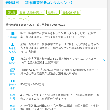
未経験可！【新規事業開発コンサルタント】
正社員
職種・業種未経験OK
転勤なし
完全週休2日制
リモートワーク可
情報更新日：2026/06/24
終了予定日：
2026/09/10
製造・製薬業の経営変革を担うコンサルタントとして、戦略立
案、新規事業開発、実行支援まで幅広くお任せします。
仕事内容
必須：新規商品・新規事業の立ち上げに携わった経験をお持ちの
方！新規事業の顧客開拓、事務局などでの事業開発支援経験をお
対象と
持ちの方歓迎
なる方
東京都中央区日本橋本町2-3-11 日本橋ライフサイエンスビルディ
ング 【雇入れ直後】上記事業所…
勤務地
月給357,142円～└上記には一律固定残業代40時間分90,646円～/
月を含む※固定残業代超過分は別途支給※経験…
給与
500万円～1000万円
初年度
年収
# ＜フレックスタイム制＞標準労働時間 1日7時間休憩時間 60
勤務
時間
分コアタイムなし※時間外労働：あり
# ＜年間休日120日以上＞* 完全週休二日制（土曜・日曜）* 祝日*
休日
休暇
有給休暇（入社日に10日付与…