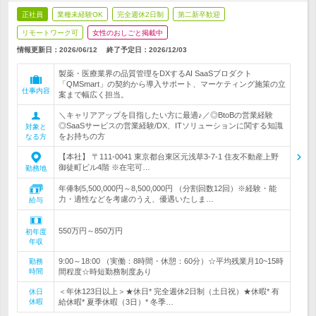
正社員
業種未経験OK
完全週休2日制
第二新卒歓迎
リモートワーク可
女性のおしごと掲載中
情報更新日：2026/06/12
終了予定日：
2026/12/03
製薬・医療業界の品質管理をDXするAI SaaSプロダクト
「QMSmart」の契約から導入サポート、マーケティング施策の立
仕事内容
案まで幅広く担当。
＼キャリアアップを目指したい方に最適♪／◎BtoBの営業経験
◎SaaSサービスの営業経験/DX、ITソリューションに関する知識
対象と
をお持ちの方
なる方
【本社】 〒111-0041 東京都台東区元浅草3-7-1 住友不動産上野
御徒町ビル4階 ※在宅可…
勤務地
年俸制5,500,000円～8,500,000円 （分割回数12回）※経験・能
力・適性などを考慮のうえ、優遇いたしま…
給与
550万円～850万円
初年度
年収
9:00～18:00 （実働：8時間・休憩：60分）☆平均残業月10~15時
勤務
時間
間程度☆時短勤務制度あり
＜年休123日以上＞★休日* 完全週休2日制（土日祝）★休暇* 有
休日
休暇
給休暇* 夏季休暇（3日）* 冬季…