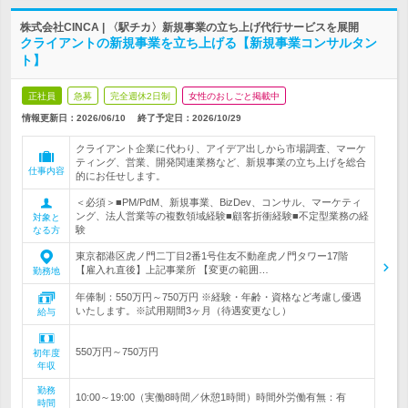
株式会社CINCA | 〈駅チカ〉新規事業の立ち上げ代行サービスを展開
クライアントの新規事業を立ち上げる【新規事業コンサルタン
ト】
正社員
急募
完全週休2日制
女性のおしごと掲載中
情報更新日：2026/06/10
終了予定日：
2026/10/29
クライアント企業に代わり、アイデア出しから市場調査、マーケ
ティング、営業、開発関連業務など、新規事業の立ち上げを総合
仕事内容
的にお任せします。
＜必須＞■PM/PdM、新規事業、BizDev、コンサル、マーケティ
ング、法人営業等の複数領域経験■顧客折衝経験■不定型業務の経
対象と
験
なる方
東京都港区虎ノ門二丁目2番1号住友不動産虎ノ門タワー17階
【雇入れ直後】上記事業所 【変更の範囲…
勤務地
年俸制：550万円～750万円 ※経験・年齢・資格など考慮し優遇
いたします。※試用期間3ヶ月（待遇変更なし）
給与
550万円～750万円
初年度
年収
勤務
10:00～19:00（実働8時間／休憩1時間）時間外労働有無：有
時間