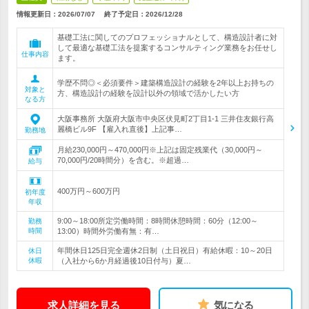
情報更新日：2026/07/07
終了予定日：
2026/12/28
基礎工法に関してのプロフェッショナルとして、構造設計者に対
して最適な基礎工法を提案するコンサルティング業務をお任せし
仕事内容
ます。
学歴不問◎＜必須要件＞建築構造設計の経験を2年以上お持ちの
対象と
方、構造設計の経験を設計以外の領域で活かしたい方
なる方
大阪事務所 大阪府大阪市中央区伏見町2丁目1-1 三井住友銀行高
麗橋ビル9F 【雇入れ直後】上記事…
勤務地
月給230,000円～470,000円※上記は固定残業代（30,000円～
70,000円/20時間分）を含む。※超過…
給与
400万円～600万円
初年度
年収
9:00～18:00所定労働時間：8時間休憩時間：60分（12:00～
勤務
時間
13:00）時間外労働有無：有…
年間休日125日完全週休2日制（土日祝日）有給休暇：10～20日
休日
休暇
（入社から6か月経過後10日付与）夏…
求人詳細を見る
気になる