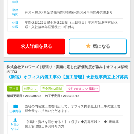
年収
勤務
9:00～18:00(所定労働時間8時間)休憩60分※時間外労働あり
時間
年間休日125日完全週休2日制（土日祝日）年末年始夏季有給休
休日
休暇
暇：入社後半年経過後に10日付与
求人詳細を見る
気になる
株式会社アロワーズ | 頑張り・実績に応じた評価制度が強み｜オフィス移転
のプロ
《新宿》オフィス内装工事の【施工管理】★新規事業立上げ募集
正社員
転勤なし
完全週休2日制
女性のおしごと掲載中
情報更新日：2026/05/22
終了予定日：
2026/11/12
当社の内装施工管理職として、オフィス内装仕上げ工事の施工管
理全般をご担当いただきます。
仕事内容
【経験・資格を活かせる！】＜必須＞◆高専卒以上 ◆1級建築
対象と
施工管理技士をお持ちの方
なる方