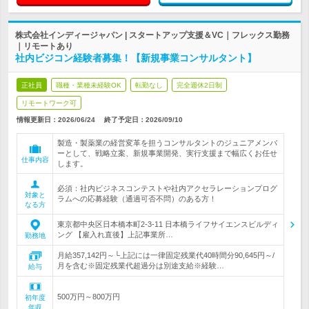
株式会社インディージャパン | スタートアップ支援＆VC｜フレックス勤務
｜リモートあり
社内ビジコン経験者募集！【新規事業コンサルタント】
正社員
職種・業種未経験OK
転勤なし
完全週休2日制
リモートワーク可
情報更新日：2026/06/24
終了予定日：
2026/09/10
製造・製薬業の経営変革を担うコンサルタントのジュニアメンバ
ーとして、戦略立案、新規事業開発、実行支援まで幅広くお任せ
仕事内容
します。
必須：社内ビジネスコンテストや社内アクセラレーションプログ
対象と
ラムへの応募経験（通過可否不問）のある方！
なる方
東京都中央区日本橋本町2-3-11 日本橋ライフサイエンスビルディ
ング 【雇入れ直後】上記事業所…
勤務地
月給357,142円～└上記には一律固定残業代40時間分90,645円～/
月を含む※固定残業代超過分は別途支給※経験…
給与
500万円～800万円
初年度
年収