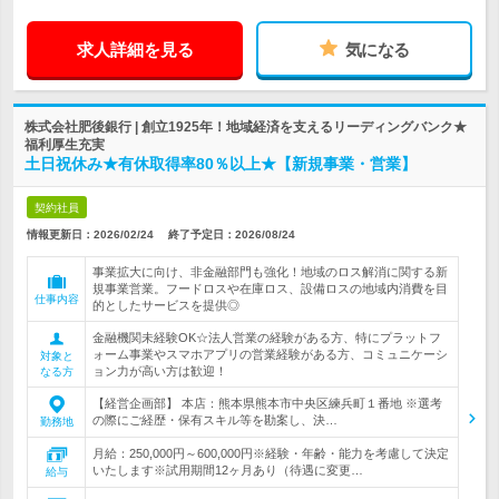
求人詳細を見る
気になる
株式会社肥後銀行 | 創立1925年！地域経済を支えるリーディングバンク★
福利厚生充実
土日祝休み★有休取得率80％以上★【新規事業・営業】
契約社員
情報更新日：2026/02/24
終了予定日：
2026/08/24
事業拡大に向け、非金融部門も強化！地域のロス解消に関する新
規事業営業。フードロスや在庫ロス、設備ロスの地域内消費を目
仕事内容
的としたサービスを提供◎
金融機関未経験OK☆法人営業の経験がある方、特にプラットフ
ォーム事業やスマホアプリの営業経験がある方、コミュニケーシ
対象と
ョン力が高い方は歓迎！
なる方
【経営企画部】 本店：熊本県熊本市中央区練兵町１番地 ※選考
の際にご経歴・保有スキル等を勘案し、決…
勤務地
月給：250,000円～600,000円※経験・年齢・能力を考慮して決定
いたします※試用期間12ヶ月あり（待遇に変更…
給与