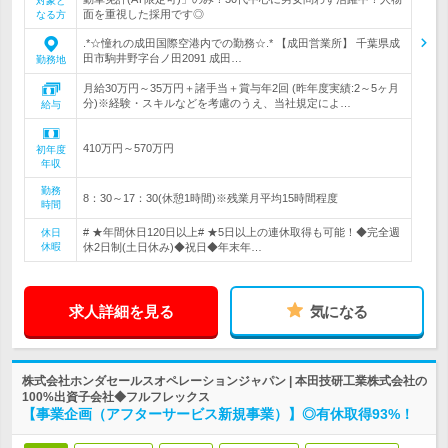
対象と
面を重視した採用です◎
なる方
.*☆憧れの成田国際空港内での勤務☆.* 【成田営業所】 千葉県成
田市駒井野字台ノ田2091 成田…
勤務地
月給30万円～35万円＋諸手当＋賞与年2回 (昨年度実績:2～5ヶ月
分)※経験・スキルなどを考慮のうえ、当社規定によ…
給与
410万円～570万円
初年度
年収
勤務
8：30～17：30(休憩1時間)※残業月平均15時間程度
時間
# ★年間休日120日以上# ★5日以上の連休取得も可能！◆完全週
休日
休暇
休2日制(土日休み)◆祝日◆年末年…
求人詳細を見る
気になる
株式会社ホンダセールスオペレーションジャパン | 本田技研工業株式会社の
100%出資子会社◆フルフレックス
【事業企画（アフターサービス新規事業）】◎有休取得93%！