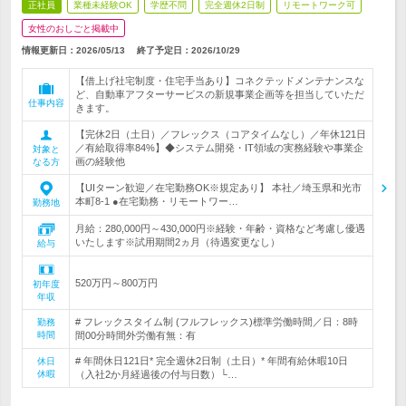
正社員
業種未経験OK
学歴不問
完全週休2日制
リモートワーク可
女性のおしごと掲載中
情報更新日：2026/05/13
終了予定日：
2026/10/29
【借上げ社宅制度・住宅手当あり】コネクテッドメンテナンスな
ど、自動車アフターサービスの新規事業企画等を担当していただ
仕事内容
きます。
【完休2日（土日）／フレックス（コアタイムなし）／年休121日
／有給取得率84%】◆システム開発・IT領域の実務経験や事業企
対象と
画の経験他
なる方
【UIターン歓迎／在宅勤務OK※規定あり】 本社／埼玉県和光市
本町8-1 ●在宅勤務・リモートワー…
勤務地
月給：280,000円～430,000円※経験・年齢・資格など考慮し優遇
いたします※試用期間2ヵ月（待遇変更なし）
給与
520万円～800万円
初年度
年収
# フレックスタイム制 (フルフレックス)標準労働時間／日：8時
勤務
時間
間00分時間外労働有無：有
# 年間休日121日* 完全週休2日制（土日）* 年間有給休暇10日
休日
休暇
（入社2か月経過後の付与日数）└…