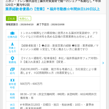
ニホン・ドレン株式会社 | 漏水対策資材で随一のシェア＊転勤なし＊年休
120日＊賞与年2回
業界経験者優遇の【営業】＊福井市勤務☆年間休日120日以上
正社員
転勤なし
情報更新日：2026/04/10
終了予定日：
2026/10/08
トンネルや橋脚などの構造物に使用される漏水対策資材や、グラ
ウンドなどの排水性を高める設備の営業業務をお任せします。
仕事内容
【経験者歓迎！】◆必須：新規営業の経験 ◆歓迎：業界経験／マ
対象と
ネジメント経験 ☆安定して長く働きたい方に最適です◎
なる方
【マイカー通勤可／駐車場有】 本社／福井県福井市フェア河増1-
3 【雇入れ直後】上記事業所 【変更…
勤務地
月給230,000円～※経験、能力等を考慮の上、当社規定により優
遇します。※試用期間6ヵ月（待遇変更なし）
給与
500万円～600万円
初年度
年収
08:30～17:30（所定労働時間：8時間）休憩時間：60分時間外労
勤務
時間
働有無：有
# 年間休日120日・日曜日・祝日・有給休暇：10日～・夏季休
休日
休暇
暇・年末年始休暇