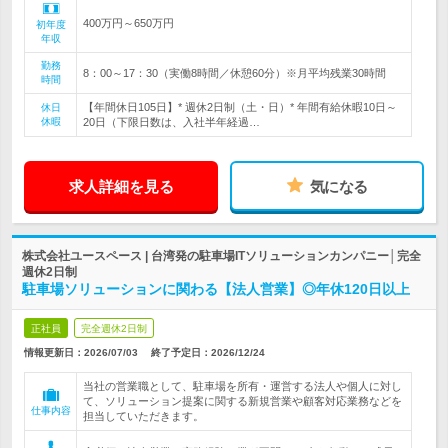
400万円～650万円
初年度
年収
勤務
8：00～17：30（実働8時間／休憩60分）※月平均残業30時間
時間
【年間休日105日】* 週休2日制（土・日）* 年間有給休暇10日～
休日
休暇
20日（下限日数は、入社半年経過…
求人詳細を見る
気になる
株式会社ユースペース | 台湾発の駐車場ITソリューションカンパニー│完全
週休2日制
駐車場ソリューションに関わる【法人営業】◎年休120日以上
正社員
完全週休2日制
情報更新日：2026/07/03
終了予定日：
2026/12/24
当社の営業職として、駐車場を所有・運営する法人や個人に対し
て、ソリューション提案に関する新規営業や顧客対応業務などを
仕事内容
担当していただきます。