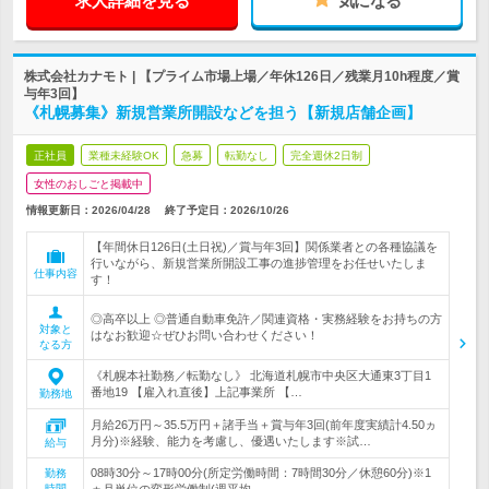
求人詳細を見る
気になる
株式会社カナモト | 【プライム市場上場／年休126日／残業月10h程度／賞
与年3回】
《札幌募集》新規営業所開設などを担う【新規店舗企画】
正社員
業種未経験OK
急募
転勤なし
完全週休2日制
女性のおしごと掲載中
情報更新日：2026/04/28
終了予定日：
2026/10/26
【年間休日126日(土日祝)／賞与年3回】関係業者との各種協議を
行いながら、新規営業所開設工事の進捗管理をお任せいたしま
仕事内容
す！
◎高卒以上 ◎普通自動車免許／関連資格・実務経験をお持ちの方
対象と
はなお歓迎☆ぜひお問い合わせください！
なる方
《札幌本社勤務／転勤なし》 北海道札幌市中央区大通東3丁目1
番地19 【雇入れ直後】上記事業所 【…
勤務地
月給26万円～35.5万円＋諸手当＋賞与年3回(前年度実績計4.50ヵ
月分)※経験、能力を考慮し、優遇いたします※試…
給与
08時30分～17時00分(所定労働時間：7時間30分／休憩60分)※1
勤務
時間