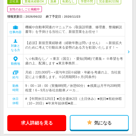
正社員
業種未経験OK
急募
転勤なし
学歴不問
完全週休2日制
女性のおしごと掲載中
情報更新日：2026/06/22
終了予定日：
2026/11/23
機械や自動車関連のマニュアル（取扱説明書、修理書、整備解説
書等）を手掛ける当社にて、新規営業をお任せ！
仕事内容
【必須】新規営業経験者（経験年数は問いません） ～新規拡大
対象と
のために考えて行動出来る姿勢のある方を歓迎いたします！～
なる方
＼☆転勤なし／ ＜東京（国立）・愛知(岡崎)で募集＞ ※希望を考
慮の上、配属します ●東京事務所…
勤務地
月給：220,000円～+賞与年2回※経験・年齢を考慮の上、当社規
定により優遇します。※試用期間3ヶ月(同条件)
給与
9：00～18：00（実働8時間／休憩60分）★残業は月平均20時間
勤務
時間
程度！6～9月が各社自動車メーカ…
# 【年間休日125日】■完全週休2日（土日休み）■祝日■有給休暇
休日
休暇
（10～20日）■年末年始休暇■産…
求人詳細を見る
気になる