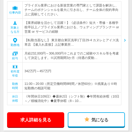
ブライダル業界における新規営業の専門家として課題を解決し、
チームのポテンシャルを最大に引き出し、チーム全体の契約率向
仕事内容
上に貢献してください。
【業界経験を活かして活躍！】《必須条件》短大・専修・各種学
校卒以上／ブライダル業界における、ウェディングプランナー or
対象と
営業 or サービスの経験
なる方
【転勤当面なし】 東京都台東区浅草1丁目29-4 カヌレとアイス浅
草店 【雇入れ直後】上記事業所…
勤務地
月給232,000円～306,000円※これまでのご経験やスキル等を考慮
して決定します。※試用期間3か月（待遇の変動…
給与
342万円～457万円
初年度
年収
11:00～20:00（所定労働時間8時間／休憩60分）※残業あり※時
勤務
時間
短勤務の相談可能
《年間休日109日》◆週休2日（シフト制）◆年間有給休暇（10日
休日
休暇
～／積極消化中）◆夏季休暇（8～10…
求人詳細を見る
気になる