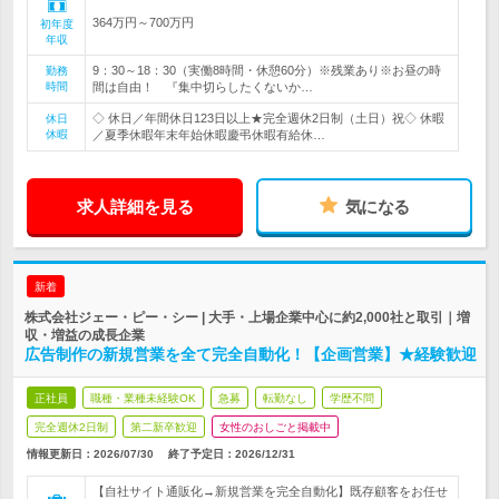
364万円～700万円
初年度
年収
9：30～18：30（実働8時間・休憩60分）※残業あり※お昼の時
勤務
時間
間は自由！ 『集中切らしたくないか…
◇ 休日／年間休日123日以上★完全週休2日制（土日）祝◇ 休暇
休日
休暇
／夏季休暇年末年始休暇慶弔休暇有給休…
求人詳細を見る
気になる
新着
株式会社ジェー・ピー・シー | 大手・上場企業中心に約2,000社と取引｜増
収・増益の成長企業
広告制作の新規営業を全て完全自動化！【企画営業】★経験歓迎
正社員
職種・業種未経験OK
急募
転勤なし
学歴不問
完全週休2日制
第二新卒歓迎
女性のおしごと掲載中
情報更新日：2026/07/30
終了予定日：
2026/12/31
【自社サイト通販化→新規営業を完全自動化】既存顧客をお任せ