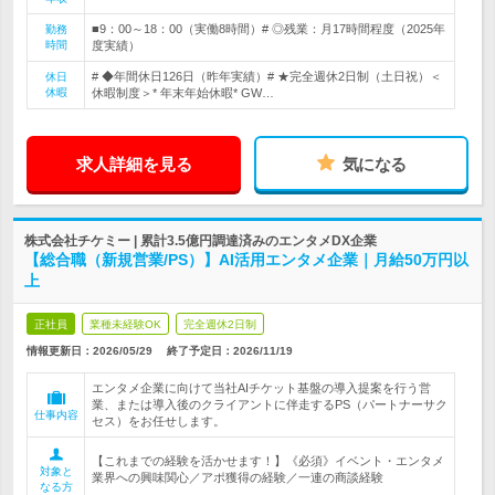
■9：00～18：00（実働8時間）# ◎残業：月17時間程度（2025年
勤務
時間
度実績）
# ◆年間休日126日（昨年実績）# ★完全週休2日制（土日祝）＜
休日
休暇
休暇制度＞* 年末年始休暇* GW…
求人詳細を見る
気になる
株式会社チケミー | 累計3.5億円調達済みのエンタメDX企業
【総合職（新規営業/PS）】AI活用エンタメ企業｜月給50万円以
上
正社員
業種未経験OK
完全週休2日制
情報更新日：2026/05/29
終了予定日：
2026/11/19
エンタメ企業に向けて当社AIチケット基盤の導入提案を行う営
業、または導入後のクライアントに伴走するPS（パートナーサク
仕事内容
セス）をお任せします。
【これまでの経験を活かせます！】《必須》イベント・エンタメ
対象と
業界への興味関心／アポ獲得の経験／一連の商談経験
なる方