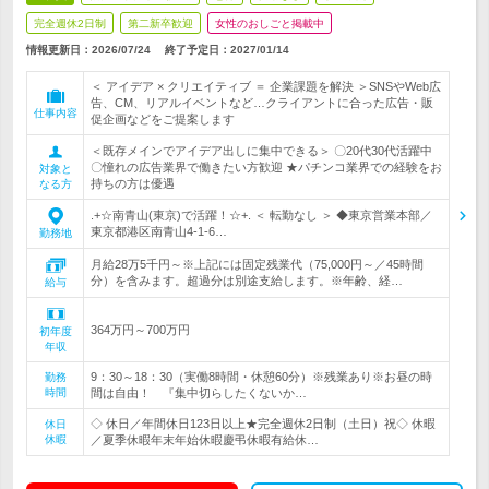
完全週休2日制
第二新卒歓迎
女性のおしごと掲載中
情報更新日：2026/07/24
終了予定日：
2027/01/14
＜ アイデア × クリエイティブ ＝ 企業課題を解決 ＞SNSやWeb広
告、CM、リアルイベントなど…クライアントに合った広告・販
仕事内容
促企画などをご提案します
＜既存メインでアイデア出しに集中できる＞ 〇20代30代活躍中
〇憧れの広告業界で働きたい方歓迎 ★パチンコ業界での経験をお
対象と
持ちの方は優遇
なる方
.+☆南青山(東京)で活躍！☆+. ＜ 転勤なし ＞ ◆東京営業本部／
東京都港区南青山4-1-6…
勤務地
月給28万5千円～※上記には固定残業代（75,000円～／45時間
分）を含みます。超過分は別途支給します。※年齢、経…
給与
364万円～700万円
初年度
年収
9：30～18：30（実働8時間・休憩60分）※残業あり※お昼の時
勤務
時間
間は自由！ 『集中切らしたくないか…
◇ 休日／年間休日123日以上★完全週休2日制（土日）祝◇ 休暇
休日
休暇
／夏季休暇年末年始休暇慶弔休暇有給休…