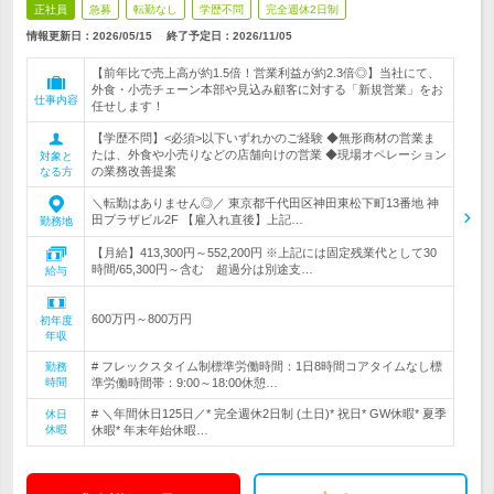
正社員
急募
転勤なし
学歴不問
完全週休2日制
情報更新日：2026/05/15
終了予定日：
2026/11/05
【前年比で売上高が約1.5倍！営業利益が約2.3倍◎】当社にて、
外食・小売チェーン本部や見込み顧客に対する「新規営業」をお
仕事内容
任せします！
【学歴不問】<必須>以下いずれかのご経験 ◆無形商材の営業ま
たは、外食や小売りなどの店舗向けの営業 ◆現場オペレーション
対象と
の業務改善提案
なる方
＼転勤はありません◎／ 東京都千代田区神田東松下町13番地 神
田プラザビル2F 【雇入れ直後】上記…
勤務地
【月給】413,300円～552,200円 ※上記には固定残業代として30
時間/65,300円～含む 超過分は別途支…
給与
600万円～800万円
初年度
年収
# フレックスタイム制標準労働時間：1日8時間コアタイムなし標
勤務
時間
準労働時間帯：9:00～18:00休憩…
# ＼年間休日125日／* 完全週休2日制 (土日)* 祝日* GW休暇* 夏季
休日
休暇
休暇* 年末年始休暇…