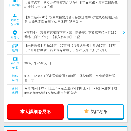
しますので、あなたの提案力が活かせます★京都・東京に最新鋭
仕事内容
の撮影スタジオ完備
【第二新卒OK 】◎異業種出身者も多数活躍中 ◎営業経験者は優
対象と
遇 ※業界不問★年間休日休暇125日以上
なる方
■京都本社 京都府京都市下京区富小路通高辻下る恵美須屋町193
番地（自社ビル） 【雇入れ直後】上記…
勤務地
【未経験者】月給26万～30万円【営業経験者】月給30万～35万
円＊詳細は経験・能力等を考慮し、弊社規定により決定し…
給与
380万円～500万円
初年度
年収
9:00～18:00 （所定労働時間：8時間）休憩時間：60分時間外労
勤務
時間
働：有
★年間休日125日以上！■完全週休2日制(土・日)■祝日■夏季休暇
休日
休暇
■年末年始休暇■有給休暇⇒計画有給…
求人詳細を見る
気になる