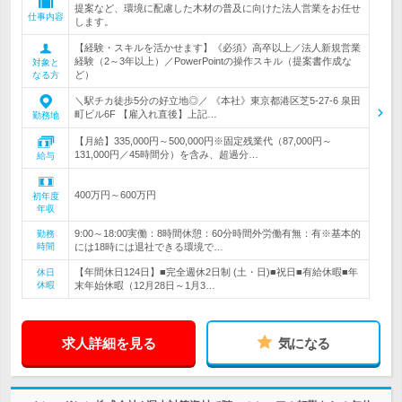
提案など、環境に配慮した木材の普及に向けた法人営業をお任せ
仕事内容
します。
【経験・スキルを活かせます】《必須》高卒以上／法人新規営業
経験（2～3年以上）／PowerPointの操作スキル（提案書作成な
対象と
ど）
なる方
＼駅チカ徒歩5分の好立地◎／ 《本社》東京都港区芝5-27-6 泉田
町ビル6F 【雇入れ直後】上記…
勤務地
【月給】335,000円～500,000円※固定残業代（87,000円～
131,000円／45時間分）を含み、超過分…
給与
400万円～600万円
初年度
年収
9:00～18:00実働：8時間休憩：60分時間外労働有無：有※基本的
勤務
時間
には18時には退社できる環境で…
【年間休日124日】■完全週休2日制 (土・日)■祝日■有給休暇■年
休日
休暇
末年始休暇（12月28日～1月3…
求人詳細を見る
気になる