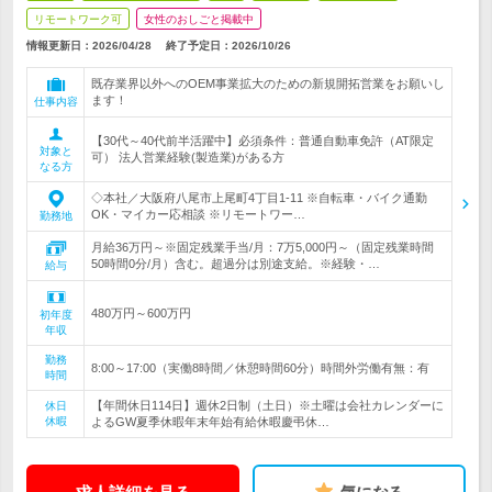
リモートワーク可
女性のおしごと掲載中
情報更新日：2026/04/28
終了予定日：
2026/10/26
既存業界以外へのOEM事業拡大のための新規開拓営業をお願いし
ます！
仕事内容
【30代～40代前半活躍中】必須条件：普通自動車免許（AT限定
対象と
可） 法人営業経験(製造業)がある方
なる方
◇本社／大阪府八尾市上尾町4丁目1-11 ※自転車・バイク通勤
OK・マイカー応相談 ※リモートワー…
勤務地
月給36万円～※固定残業手当/月：7万5,000円～（固定残業時間
50時間0分/月）含む。超過分は別途支給。※経験・…
給与
480万円～600万円
初年度
年収
勤務
8:00～17:00（実働8時間／休憩時間60分）時間外労働有無：有
時間
【年間休日114日】週休2日制（土日）※土曜は会社カレンダーに
休日
休暇
よるGW夏季休暇年末年始有給休暇慶弔休…