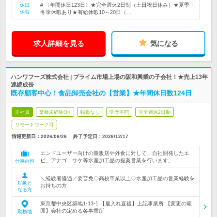
# 〈年間休日123日〉★完全週休2日制（土日祝日休み）★夏季・
休日
休暇
冬季休暇あり★有給休暇10～20日（…
求人詳細を見る
気になる
ハンワフーズ株式会社 | プライム市場上場の阪和興業の子会社！★売上13年
連続成長
既存顧客中心！食品卸売会社の【営業】★年間休日数124日
正社員
業種未経験OK
転勤なし
学歴不問
完全週休2日制
リモートワーク可
情報更新日：2026/06/26
終了予定日：
2026/12/17
エンドユーザー向けの量販店や外食に対して、自社開発したエ
ビ、アナゴ、サケ等水産加工品の提案営業を行います。
仕事内容
＼経験者優遇／要普免◇高校卒業以上◇水産加工品の営業経験を
対象と
お持ちの方
なる方
東京都中央区築地1-13-1 【雇入れ直後】上記事業所 【変更の範
囲】会社の定める各事業所
勤務地