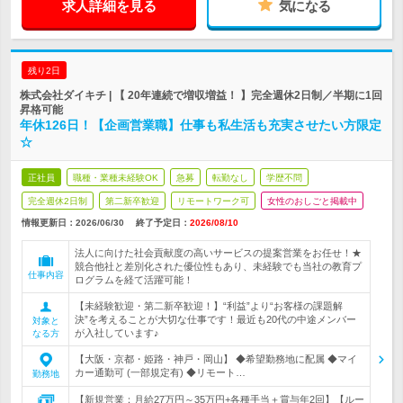
求人詳細を見る
気になる
残り2日
株式会社ダイキチ | 【 20年連続で増収増益！ 】完全週休2日制／半期に1回
昇格可能
年休126日！【企画営業職】仕事も私生活も充実させたい方限定
☆
正社員
職種・業種未経験OK
急募
転勤なし
学歴不問
完全週休2日制
第二新卒歓迎
リモートワーク可
女性のおしごと掲載中
情報更新日：2026/06/30
終了予定日：
2026/08/10
法人に向けた社会貢献度の高いサービスの提案営業をお任せ！★
競合他社と差別化された優位性もあり、未経験でも当社の教育プ
仕事内容
ログラムを経て活躍可能！
【未経験歓迎・第二新卒歓迎！】“利益”より“お客様の課題解
決”を考えることが大切な仕事です！最近も20代の中途メンバー
対象と
が入社しています♪
なる方
【大阪・京都・姫路・神戸・岡山】 ◆希望勤務地に配属 ◆マイ
カー通勤可 (一部規定有) ◆リモート…
勤務地
【新規営業：月給27万円～35万円+各種手当＋賞与年2回】【ルー