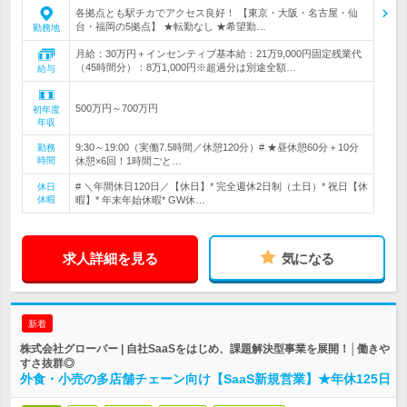
各拠点とも駅チカでアクセス良好！ 【東京・大阪・名古屋・仙
台・福岡の5拠点】 ★転勤なし ★希望勤…
勤務地
月給：30万円＋インセンティブ基本給：21万9,000円固定残業代
（45時間分）：8万1,000円※超過分は別途全額…
給与
500万円～700万円
初年度
年収
9:30～19:00（実働7.5時間／休憩120分）# ★昼休憩60分＋10分
勤務
時間
休憩×6回！1時間ごと…
# ＼年間休日120日／【休日】* 完全週休2日制（土日）* 祝日【休
休日
休暇
暇】* 年末年始休暇* GW休…
求人詳細を見る
気になる
新着
株式会社グローバー | 自社SaaSをはじめ、課題解決型事業を展開！│働きや
すさ抜群◎
外食・小売の多店舗チェーン向け【SaaS新規営業】★年休125日