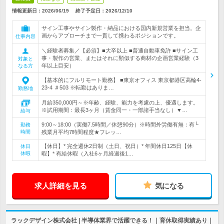
情報更新日：2026/06/19
終了予定日：
2026/12/10
サイン工事やサイン製作・納品における国内新規営業を担当。企
画からアプローチまで一貫して携わるポジションです。
仕事内容
＼経験者募集／【必須】■大卒以上 ■普通自動車免許 ■サイン工
事・製作の営業、またはそれに類似する商材の企画営業経験（3
対象と
年以上目安）
なる方
【基本的にフルリモート勤務】 ■東京オフィス 東京都港区高輪4-
23-4 ＃503 ※転勤はありま…
勤務地
月給350,000円～※年齢、経験、能力を考慮の上、優遇します。
※試用期間：最長3ヶ月（賃金同一・一部諸手当なし）▼…
給与
9:00～18:00（実働7.5時間／休憩90分）※時間外労働有無：有└
勤務
時間
残業月平均7時間程度★フレッ…
【休日】* 完全週休2日制（土日、祝日）* 年間休日125日【休
休日
休暇
暇】* 有給休暇（入社6ヶ月経過後1…
求人詳細を見る
気になる
ラックデザイン株式会社 | 半導体業界で活躍できる！｜育休取得実績あり｜