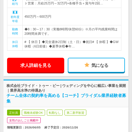
ト営業：月給25万円～32万円+各種手当＋賞与年2回…
給与
450万円～600万円
初年度
年収
◆8：30～17：30（実働8時間/休憩60分）※月の平均残業時間は
勤務
時間
20時間未満です。
# 【 休日 】◆完全週休2日制（土・日）◆祝日# 【 休暇 】◆GW
休日
休暇
休暇（6日前後）◆夏季休暇◆年…
求人詳細を見る
気になる
株式会社ブライド・トゥー・ビー | ウェディングを中心に幅広い事業を展開
｜業界高水準の待遇あり
チーム全体の契約率を高める【コーチ】ブライダル業界経験者募
集
正社員
職種未経験OK
転勤なし
第二新卒歓迎
女性のおしごと掲載中
情報更新日：2026/06/05
終了予定日：
2026/11/26