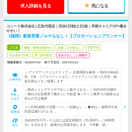
求人詳細を見る
気になる
コシード株式会社 | 広告代理店｜完休2日制(土日)祝｜早期キャリアUP×働き
やすい！
《福岡》新規営業ノルマもなし！【プロモーションプランナー】
正社員
職種・業種未経験OK
急募
転勤なし
学歴不問
完全週休2日制
第二新卒歓迎
女性のおしごと掲載中
情報更新日：2026/07/24
終了予定日：
2027/01/14
＜ アイデア × クリエイティブ ＝ 企業課題を解決 ＞SNSやWeb広
告、CM、リアルイベントなど…クライアントに合った広告・販
仕事内容
促企画などをご提案します
＜既存メインでアイデア出しに集中できる＞ 〇20代30代活躍中
〇憧れの広告業界で働きたい方歓迎 ★パチンコ業界での経験をお
対象と
持ちの方は優遇
なる方
.+☆天神(福岡)で活躍！☆+. ＜ 転勤なし ＞ ◆本社／ 福岡市中央
区渡辺通5-13-11 天…
勤務地
月給28万5千円～※上記には固定残業代（75,000円～／45時間
分）を含みます。超過分は別途支給します。※年齢、経…
給与