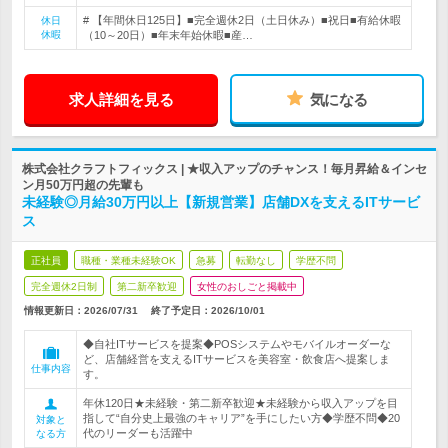
# 【年間休日125日】■完全週休2日（土日休み）■祝日■有給休暇
休日
休暇
（10～20日）■年末年始休暇■産…
求人詳細を見る
気になる
株式会社クラフトフィックス | ★収入アップのチャンス！毎月昇給＆インセ
ン月50万円超の先輩も
未経験◎月給30万円以上【新規営業】店舗DXを支えるITサービ
ス
正社員
職種・業種未経験OK
急募
転勤なし
学歴不問
完全週休2日制
第二新卒歓迎
女性のおしごと掲載中
情報更新日：2026/07/31
終了予定日：
2026/10/01
◆自社ITサービスを提案◆POSシステムやモバイルオーダーな
ど、店舗経営を支えるITサービスを美容室・飲食店へ提案しま
仕事内容
す。
年休120日★未経験・第二新卒歓迎★未経験から収入アップを目
指して“自分史上最強のキャリア”を手にしたい方◆学歴不問◆20
対象と
代のリーダーも活躍中
なる方