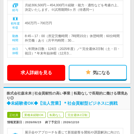
月給306,500円～454,000円※経験・能力・適性などを考慮の上、
決定いたします。※試用期間6ヶ月（待遇同一）
給与
450万円～700万円
初年度
年収
8:45～17：00（所定労働時間：7時間15分）休憩時間：60分時間
勤務
時間
外労働：あり（月平均時間：30…
＼年間休日数：124日（2025年度）／* 完全週休2日制（土・日・
休日
休暇
祝日）* 年末年始休暇（12月3…
求人詳細を見る
気になる
株式会社森未来 | 社会貢献性の高い事業｜転勤なしで長期的に働ける環境あ
り◎
◆未経験者OK◆【法人営業】＊社会貢献型ビジネスに挑戦
正社員
業種未経験OK
転勤なし
完全週休2日制
情報更新日：2026/06/19
終了予定日：
2026/12/10
展示会やアプローチを通じて新規顧客を開拓や課題解決に向けた