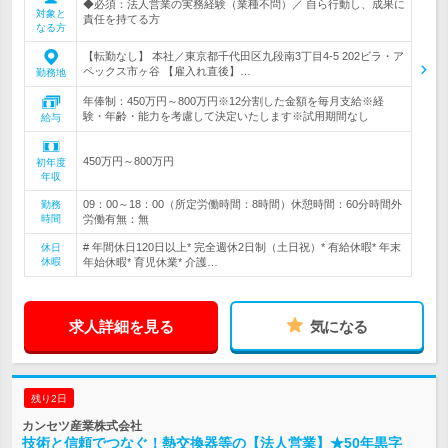
◆必須：法人営業の実務経験（業種不問）／ 自ら行動し、成果に
対象と
責任を持てる方
なる方
【転勤なし】 本社／東京都千代田区九段南3丁目4-5 202ビラ・ア
ペックス市ヶ谷 【雇入れ直後】…
勤務地
年俸制：450万円～800万円※12分割した金額を毎月支給※経
験・年齢・能力を考慮して決定いたします※試用期間なし
給与
450万円～800万円
初年度
年収
09：00～18：00（所定労働時間：8時間）休憩時間：60分時間外
勤務
時間
労働有無：無
# 年間休日120日以上* 完全週休2日制（土日祝）* 有給休暇* 年末
休日
休暇
年始休暇* 育児休業* 介護…
求人詳細を見る
気になる
残り2日
カンセツ産業株式会社
技術と信頼でつなぐ！熱交換器等の【法人営業】★50年黒字