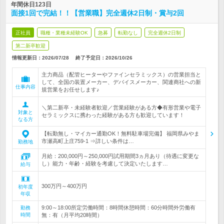
年間休日123日
面接1回で完結！！【営業職】完全週休2日制・賞与2回
正社員
職種・業種未経験OK
急募
転勤なし
完全週休2日制
第二新卒歓迎
情報更新日：2026/07/28
終了予定日：
2026/10/26
主力商品（配管ヒーターやファインセラミックス）の営業担当と
して、全国の装置メーカー、デバイスメーカー、関連商社への新
仕事内容
規営業をお任せします♪
＼第二新卒・未経験者歓迎／営業経験がある方◆有形営業や電子
対象と
セラミックスに携わった経験がある方も歓迎しています！
なる方
【転勤無し・マイカー通勤OK！無料駐車場完備】 福岡県みやま
市瀬高町上庄759-1 ⇒詳しい条件は…
勤務地
月給：200,000円～250,000円試用期間3ヵ月あり（待遇に変更な
し）能力・年齢・経験を考慮して決定いたします…
給与
300万円～400万円
初年度
年収
9:00～18:00所定労働時間：8時間休憩時間：60分時間外労働有
勤務
時間
無：有（月平均20時間）