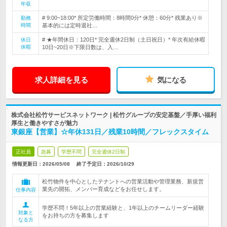
年収
# 9:00~18:00* 所定労働時間：8時間0分* 休憩：60分* 残業あり※
勤務
時間
基本的には定時退社…
# ★年間休日：120日* 完全週休2日制（土日祝日）* 年次有給休暇
休日
休暇
10日~20日※下限日数は、入…
求人詳細を見る
気になる
株式会社松竹サービスネットワーク | 松竹グループの安定基盤／手厚い福利
厚生と働きやすさが魅力
東銀座【営業】☆年休131日／残業10時間／フレックスタイム
正社員
急募
学歴不問
完全週休2日制
情報更新日：2026/05/08
終了予定日：
2026/10/29
松竹物件を中心としたテナントへの営業活動や管理業務、新規営
業先の開拓、メンバー育成などをお任せします。
仕事内容
学歴不問！5年以上の営業経験と、1年以上のチームリーダー経験
対象と
をお持ちの方を募集します
なる方