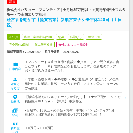
新着
株式会社バリュー・フロンティア | ★月給35万円以上＋賞与年4回★フルリ
モートで全国エリア採用
経営者を動かす【提案営業】新規営業ナシ◆年休126日（土日
祝）
正社員
職種・業種未経験OK
急募
転勤なし
学歴不問
完全週休2日制
第二新卒歓迎
女性のおしごと掲載中
情報更新日：2026/08/07
終了予定日：
2026/09/24
＜フルリモート＆直行直帰の商談＞◆担当エリアで既存顧客に向
けたフォロー・同行営業などをお任せします。◎新規のテレア
仕事内容
ポ・飛び込み営業一切なし
＜学歴・経験不問＞◆45歳以下 ◆普通免許（AT限定可） ／◎未
経験から営業職に挑戦したい方も歓迎します！／◎U・Iターンの
対象と
方も歓迎
なる方
【希望地域でのフルリモート／転勤なし】 ＜★☆下記のエリアで
積極採用中！☆★＞ 【関東】 東京都区…
勤務地
■月給35万円以上＋諸手当＋賞与（年3回+インセンティブ1回）
※上記は固定残業代（40時間分／8万3300円以上）を…
給与
500万円～1000万円
初年度
年収