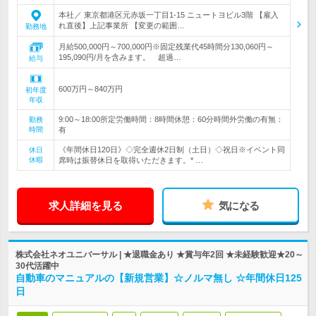
本社／ 東京都港区元赤坂一丁目1-15 ニュートヨビル3階 【雇入
れ直後】上記事業所 【変更の範囲…
勤務地
月給500,000円～700,000円※固定残業代45時間分130,060円～
195,090円/月を含みます。 超過…
給与
600万円～840万円
初年度
年収
9:00～18:00所定労働時間：8時間休憩：60分時間外労働の有無：
勤務
時間
有
《年間休日120日》◇完全週休2日制（土日）◇祝日※イベント同
休日
休暇
席時は振替休日を取得いただきます。* …
求人詳細を見る
気になる
株式会社ネオユニバーサル | ★退職金あり ★賞与年2回 ★未経験歓迎★20～
30代活躍中
自動車のマニュアルの【新規営業】☆ノルマ無し ☆年間休日125
日