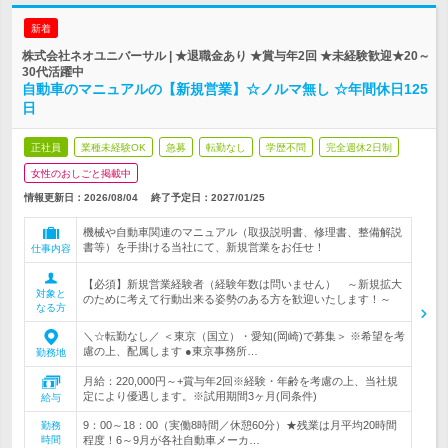
新着
株式会社ネオユニバーサル | ★退職金あり ★賞与年2回 ★未経験歓迎★20～
30代活躍中
自動車のマニュアルの【新規営業】☆ノルマ無し ☆年間休日125
日
正社員
業種未経験OK
急募
転勤なし
学歴不問
完全週休2日制
女性のおしごと掲載中
情報更新日：2026/08/04
終了予定日：
2027/01/25
機械や自動車関連のマニュアル（取扱説明書、修理書、整備解説
書等）を手掛ける当社にて、新規営業をお任せ！
仕事内容
【必須】新規営業経験者（経験年数は問いません） ～新規拡大
対象と
のために考えて行動出来る姿勢のある方を歓迎いたします！～
なる方
＼☆転勤なし／ ＜東京（国立）・愛知(岡崎)で募集＞ ※希望を考
慮の上、配属します ●東京事務所…
勤務地
月給：220,000円～+賞与年2回※経験・年齢を考慮の上、当社規
定により優遇します。※試用期間3ヶ月(同条件)
給与
9：00～18：00（実働8時間／休憩60分）★残業は月平均20時間
勤務
時間
程度！6～9月が各社自動車メーカ…