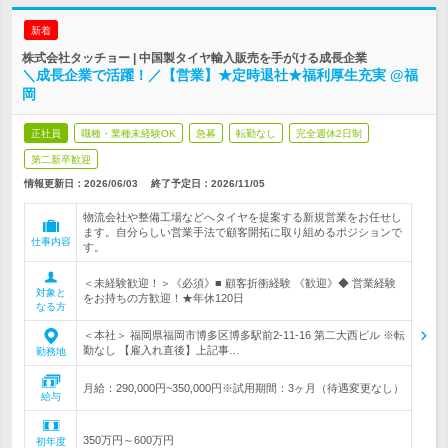
新着
株式会社タッチョー | 中国製タイヤ輸入販売を手がける成長企業
＼成長企業で活躍！／【営業】★定時退社★福利厚生充実 @福
岡
正社員
職種・業種未経験OK
急募
転勤なし
完全週休2日制
第二新卒歓迎
情報更新日：2026/06/03
終了予定日：
2026/11/05
物流会社や整備工場などへタイヤを提案する新規営業をお任せし
ます。自分らしい営業手法で顧客開拓に取り組めるポジションで
仕事内容
す。
＜未経験歓迎！＞《必須》■ 顧客折衝経験 《歓迎》◆ 営業経験
対象と
をお持ちの方歓迎！★年休120日
なる方
＜本社＞ 福岡県福岡市博多区博多駅前2-11-16 第二大西ビル ※転
勤なし 【雇入れ直後】上記事…
勤務地
月給：290,000円~350,000円※試用期間：3ヶ月（待遇変更なし）
給与
350万円～600万円
初年度