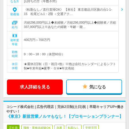
お持ちの方（年数不問）
なる方
《転勤なし／直行直帰OK》 【本社】 東京都品川区旗の台1-1-
15 松尾ビル1・2階 ＜交通アク…
勤務地
月給296,000円以上◆未経験／月給296,000円以上◆経験者／月給
337,000円以上※あなたの経験・年齢・能…
給与
400万円～700万円
初年度
年収
勤務
9：00～18：00（休憩60分）
時間
★週休2日制（日・祝日+他）※他は会社カレンダーによるシフト
休日
休暇
制■年末年始■夏季・ＧＷ■年次有給
求人詳細を見る
気になる
コシード株式会社 | 広告代理店｜完休2日制(土日)祝｜早期キャリアUP×働き
やすい！
《東京》新規営業ノルマもなし！【プロモーションプランナー】
正社員
職種・業種未経験OK
急募
転勤なし
学歴不問