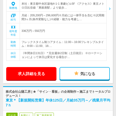
本社：東京都中央区築地4-1-1 東劇ビル5F 《アクセス》東京メト
ロ日比谷線「東銀座駅」より徒歩…
勤務地
月給：209,200円～296,600円※月給には一律手当を含む※試用期
間3ヶ月(条件変動なし)※経験・能力を考慮し…
給与
336万円～550万円
初年度
年収
フレックスタイム制コアタイム：11:00～16:00フレキシブルタイ
勤務
時間
ム：8:00～11:00、16:…
《年間休日131日》 * 完全週休2日制（土日祝日） ※ローテーシ
休日
休暇
ョンによって休日は変化する場合が…
求人詳細を見る
気になる
株式会社山陽工房 | ★「サイン・看板」の企画制作～施工までトータルプロ
デュース！
東京＊【新規開拓営業】年休125日／月給35万円～／残業月平均
7ｈ
正社員
転勤なし
第二新卒歓迎