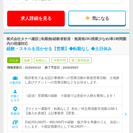
求人詳細を見る
気になる
株式会社タナベ建設 | 転勤無/経験者歓迎・無資格OK/残業少なめ/車1時間圏
内の現場対応
経験・スキルを活かせる【営業】◆転勤なし ◆土日休み
正社員
急募
転勤なし
学歴不問
第二新卒歓迎
情報更新日：2026/03/10
終了予定日：
2026/09/07
既存客先である設計事務所への営業活動や新規営業活動、土地探
し及びテナントへの営業活動などをお任せします。
仕事内容
《必須》営業職の経験 ※面接では意欲や人柄を重視します！
対象と
なる方
【マイカー通勤可・転勤なし】 本社／埼玉県鴻巣市鴻巣1188-1
【雇入れ直後】上記事業所 【変更…
勤務地
月給255,000円～480,000円※経験・能力等を考慮のうえ、決定い
たします。※固定残業代として46,240円～…
給与