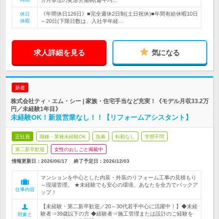
ヵ月単位の変形労働制(週平均…
《年間休日126日》■完全週休2日制(土日祝休)■年間有給休暇10日
休日
休暇
～20日(下限日数は、入社半年経…
求人詳細を見る
気になる
新着
株式会社ティ・エム・シー | 家族・住宅手当など充実！《モデル月収33.2万
円／未経験1年目》
未経験OK！新規営業なし！！【リフォームアシスタント】
正社員
職種・業種未経験OK
急募
転勤なし
学歴不問
第二新卒歓迎
女性のおしごと掲載中
情報更新日：2026/06/17
終了予定日：
2026/12/03
マンションを中心とした内装・外装のリフォーム工事の見積もり
～現場管理。 ★未経験でも安心の環境、あなたを全力でバックア
仕事内容
ップ！
【未経験・第二新卒歓迎／20～30代若手中心に活躍中！】◆未経
験者⇒39歳以下の方 ◆経験者⇒施工管理または設計のご経験を
対象と