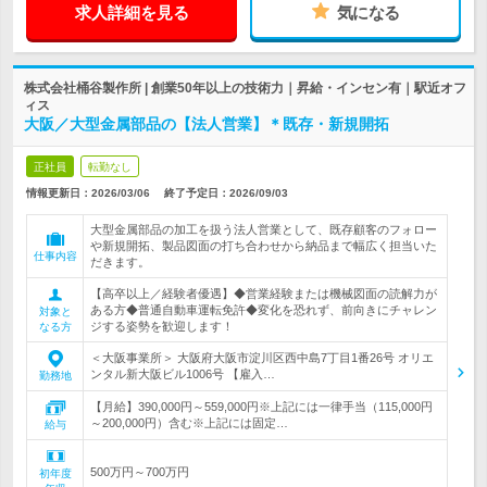
求人詳細を見る
気になる
株式会社桶谷製作所 | 創業50年以上の技術力｜昇給・インセン有｜駅近オフ
ィス
大阪／大型金属部品の【法人営業】＊既存・新規開拓
正社員
転勤なし
情報更新日：2026/03/06
終了予定日：
2026/09/03
大型金属部品の加工を扱う法人営業として、既存顧客のフォロー
や新規開拓、製品図面の打ち合わせから納品まで幅広く担当いた
仕事内容
だきます。
【高卒以上／経験者優遇】◆営業経験または機械図面の読解力が
ある方◆普通自動車運転免許◆変化を恐れず、前向きにチャレン
対象と
ジする姿勢を歓迎します！
なる方
＜大阪事業所＞ 大阪府大阪市淀川区西中島7丁目1番26号 オリエ
ンタル新大阪ビル1006号 【雇入…
勤務地
【月給】390,000円～559,000円※上記には一律手当（115,000円
～200,000円）含む※上記には固定…
給与
500万円～700万円
初年度