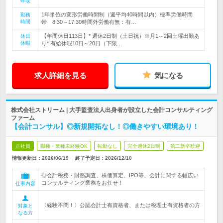
年収
1年単位の変形労働時間制（週平均40時間以内）標準労働時間
勤務
時間
帯 8:30～17:30時間外労働有無：有…
【年間休日113日】* 週休2日制（土日祝）※月1～2回土曜出勤あ
休日
休暇
り* 有給休暇10日～20日（下限…
求人詳細を見る
気になる
株式会社ストリーム | 大手監査法人出身者が設立した会計コンサルティング
ファーム
【会計コンサル】◎新規開拓なし！◎働きやすい環境あり！
正社員
職種・業種未経験OK
転勤なし
完全週休2日制
第二新卒歓迎
情報更新日：2026/06/19
終了予定日：
2026/12/10
◎会計税務・財務調査、株価算定、IPO等、会計に関する幅広い
コンサルティング業務をお任せ！
仕事内容
〈経験不問！〉公認会計士有資格者、または税理士有資格者の方
対象と
なる方