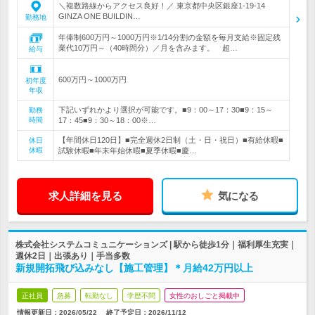
＼複数路線からアクセス良好！／ 東京都中央区銀座1-19-14
GINZA ONE BUILDIN…
勤務地
年俸制600万円～1000万円※1/14分割の金額を毎月支給※固定残
業代10万円～（40時間分）／月を含みます。 超…
給与
600万円～1000万円
初年度
年収
下記いずれかより選択が可能です。■9：00～17：30■9：15～
勤務
時間
17：45■9：30～18：00※…
【年間休日120日】■完全週休2日制（土・日・祝日）■有給休暇■
休日
休暇
試験休暇■年末年始休暇■夏季休暇■慶…
求人詳細を見る
気になる
株式会社システムコミュニケーションズ | 駅から徒歩1分｜福利厚生充実｜
週休2日｜出張あり｜手当多数
新規開拓飛び込みなし【施工管理】＊月給42万円以上
正社員
急募
転勤なし
学歴不問
女性のおしごと掲載中
情報更新日：2026/05/22
終了予定日：
2026/11/12