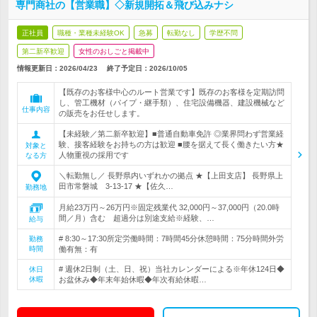
専門商社の【営業職】◇新規開拓＆飛び込みナシ
正社員
職種・業種未経験OK
急募
転勤なし
学歴不問
第二新卒歓迎
女性のおしごと掲載中
情報更新日：2026/04/23
終了予定日：
2026/10/05
【既存のお客様中心のルート営業です】既存のお客様を定期訪問
し、管工機材（パイプ・継手類）、住宅設備機器、建設機械など
仕事内容
の販売をお任せします。
【未経験／第二新卒歓迎】■普通自動車免許 ◎業界問わず営業経
験、接客経験をお持ちの方は歓迎 ■腰を据えて長く働きたい方★
対象と
人物重視の採用です
なる方
＼転勤無し／ 長野県内いずれかの拠点 ★【上田支店】 長野県上
田市常磐城 3-13-17 ★【佐久…
勤務地
月給23万円～26万円※固定残業代 32,000円～37,000円（20.0時
間／月）含む 超過分は別途支給※経験、…
給与
# 8:30～17:30所定労働時間：7時間45分休憩時間：75分時間外労
勤務
時間
働有無：有
# 週休2日制（土、日、祝）当社カレンダーによる※年休124日◆
休日
休暇
お盆休み◆年末年始休暇◆年次有給休暇…