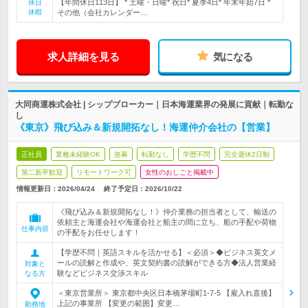
【年間休日113日】 * 土曜・日曜* 祝日* 夏季4日* 年末年始7日 *
休日
休暇
その他（会社カレンダー…
求人詳細を見る
気になる
大同商運株式会社 | シップブローカー｜日本海運業界の発展に貢献｜転勤な
し
《東京》飛び込み＆新規開拓なし！海運仲介会社の【営業】
正社員
業種未経験OK
急募
転勤なし
学歴不問
完全週休2日制
第二新卒歓迎
リモートワーク可
女性のおしごと掲載中
情報更新日：2026/04/24
終了予定日：
2026/10/22
《飛び込み＆新規開拓なし！》仲介業務の担当者として、輸送の
依頼主と海運会社や海運会社と船主の間に立ち、船の手配や荷物
仕事内容
の手配をお任せします！
【学歴不問｜英語スキルを活かせる】＜必須＞◆ビジネス英文メ
ールの読解と作成や、英文契約書の読解ができる方◆法人営業経
対象と
験などビジネス交渉スキル
なる方
＜東京営業所＞ 東京都中央区日本橋茅場町1-7-5 【雇入れ直後】
上記の事業所 【変更の範囲】変更…
勤務地