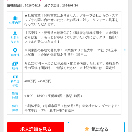
情報更新日：2026/06/19
終了予定日：
2026/08/20
★反響営業！開拓営業はありません。グループ会社からのトスア
ップやお問い合わせいただいたお客様に対し、リフォーム提案を
仕事内容
行っていただきます。
【高卒以上・要普通自動車免許】経験者は積極採用中！※未経験
者も歓迎！／もっとお客様に寄り添いたい方にピッタリ！幅広い
対象と
スキルが身につきます！
なる方
※関東圏の各地で募集中！ ※業務エリア拡大中！ 本社（埼玉県
上尾市）※企業内保育所あり 熊谷（埼玉…
勤務地
月給26万円～＋歩合給※経験・能力を考慮いたします。※待遇条
件の詳細は面接時にご相談ください。※上記金額には、固定残…
給与
400万円～450万円
初年度
年収
勤務
# 9:00～18:00（実働8時間・休憩1時間）
時間
* 週休2日制（毎週水曜日＋他休月4回）※会社カレンダーによる*
休日
休暇
年末年始・GW・夏季休暇* 有給休…
求人詳細を見る
気になる