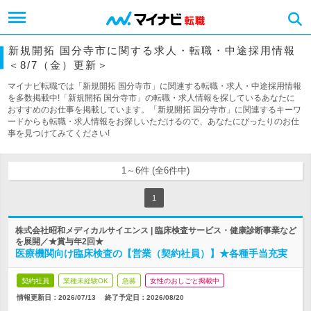
新規開拓 国分寺市に関する求人・転職・中途採用情報
＜8/7（金）更新＞
マイナビ転職では「新規開拓 国分寺市」に関連する転職・求人・中途採用情報
を多数掲載中!「新規開拓 国分寺市」の転職・求人情報を探しているあなたに
おすすめのお仕事を掲載しています。「新規開拓 国分寺市」に関連するキーワ
ードからも転職・求人情報をお探しいただけるので、あなたにぴったりのお仕
事を見つけてみてください!
1～6件 (全6件中)
1
株式会社昭和メディカルサイエンス | 臨床検査サービス・健康診断事業など
を展開／★賞与年2回★
医療機関向け臨床検査の【営業（契約社員）】★各種手当充実
契約社員
業種未経験OK
急募
女性のおしごと掲載中
情報更新日：2026/07/13
終了予定日：
2026/08/20