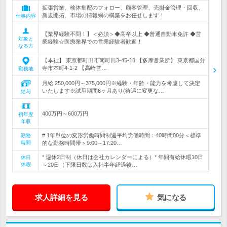
拡張営業、検体集配のフォロー、顧客管理、売掛金管理・回収、
新規開拓、市場の情報網の構築をお任せします！
仕事内容
【業界経験不問！】＜必須＞◆高卒以上 ◆普通自動車免許 ◆営
対象と
業経験☆医療業界での営業経験者歓迎！
なる方
【本社】 東京都町田市南町田3-45-18 【多摩営業所】 東京都国分
寺市本町4-1-2 【高崎営…
勤務地
月給 250,000円～375,000円※経験・年齢・能力を考慮して決定
いたします※試用期間6ヶ月あり(待遇に変更な…
給与
400万円～600万円
初年度
年収
# 1年単位の変形労働時間制週平均労働時間：40時間00分＜標準
勤務
時間
的な勤務時間帯＞9:00～17:20…
* 週休2日制（休日は会社カレンダーによる）* 年間有給休暇10日
休日
休暇
～20日（下限日数は入社半年経過後…
求人詳細を見る
気になる