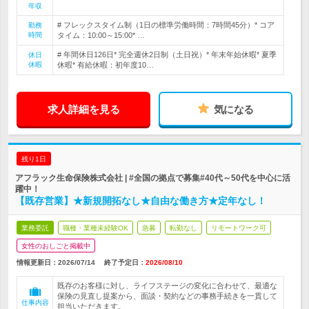
年収
# フレックスタイム制（1日の標準労働時間：7時間45分）* コア
勤務
時間
タイム：10:00～15:00* …
# 年間休日126日* 完全週休2日制（土日祝）* 年末年始休暇* 夏季
休日
休暇
休暇* 有給休暇：初年度10…
求人詳細を見る
気になる
残り1日
アフラック生命保険株式会社 | #全国の拠点で募集#40代～50代を中心に活
躍中！
【既存営業】★新規開拓なし★自由な働き方★定年なし！
業務委託
職種・業種未経験OK
急募
転勤なし
リモートワーク可
女性のおしごと掲載中
情報更新日：2026/07/14
終了予定日：
2026/08/10
既存のお客様に対し、ライフステージの変化に合わせて、最適な
保険の見直し提案から、面談・契約などの事務手続きを一貫して
仕事内容
担当いただきます。