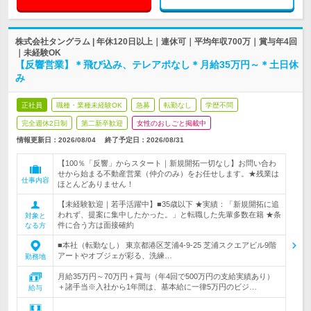
株式会社タングラム | 年休120日以上｜連休可｜平均年収700万｜賞与年4回
｜未経験OK
【反響営業】＊飛び込み、テレアポなし＊月給35万円～＊土日休
み
正社員
職種・業種未経験OK
急募
転勤なし
学歴不問
完全週休2日制
第二新卒歓迎
女性のおしごと掲載中
情報更新日：2026/08/04
終了予定日：
2026/08/31
【100％「反響」からスタート｜新規開拓一切なし】お問い合わ
せから始まる不動産営業（仲介のみ）をお任せします。★残業は
仕事内容
ほとんどありません！
【未経験歓迎｜若手活躍中】■35歳以下 ★実績：「新規開拓に追
われず、提案に集中したかった。」と転職した先輩多数在籍 ★条
対象と
件に合う方は面接確約
なる方
■本社（転勤なし） 東京都港区芝浦4-9-25 芝浦スクエアビル9階
アートやオブジェが彩る、洗練…
勤務地
月給35万円～70万円＋賞与（年4回で500万円の支給実績あり）
＋諸手当※入社から1年間は、基本給に一律5万円のビジ…
給与