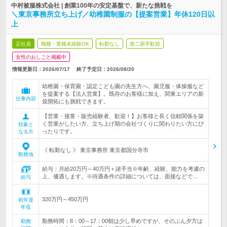
中村被服株式会社 | 創業100年の安定基盤で、新たな挑戦を
＼東京事務所立ち上げ／幼稚園制服の【提案営業】年休120日以
上
正社員
職種・業種未経験OK
転勤なし
第二新卒歓迎
女性のおしごと掲載中
情報更新日：2026/07/17
終了予定日：
2026/08/20
幼稚園・保育園・認定こども園の先生方へ、園児服・体操服など
を提案する【法人営業】。既存のお客様に加え、関東エリアの新
仕事内容
規開拓にも挑戦できます。
【営業・接客・販売経験者、歓迎！】お客様と長く信頼関係を築
く営業がしたい方、立ち上げ期の会社づくりに関わりたい方にぴ
対象と
ったりです。
なる方
《 転勤なし 》 東京事務所 東京都国分寺市
勤務地
給与：月給20万円～40万円＋諸手当※年齢、経験、能力を考慮の
上、優遇します。※待遇条件の詳細については、面接などで…
給与
320万円～450万円
初年度
年収
勤務時間：8：00～17：00朝は少し早めですが、そのぶん夕方は
勤務