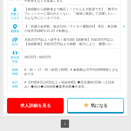
や取替えなどを提案します。
【未経験から経験者まで幅広く！どちらも大歓迎です】「数字の
プレッシャーに追われたくない」「地域に根差して活躍したい」
対象と
そんな方にピッタリです。
なる方
【「武蔵小金井駅」徒歩10分／マイカー通勤OK】 本社：東京都
小金井市緑町5-21-23 ※転勤な…
勤務地
月給25万円以上＋諸手当＋賞与3回【経験者】月給28万円以上
【未経験者】月給25万円以上※経験・能力により、優遇いた…
給与
362万円～600万円
初年度
年収
8：30 ～ 17：30（休憩１時間）# ★残業は月平均20時間程と少な
勤務
時間
めです
# 【年間休日120日以上＋有給休暇】◆完全週休2日制（土日休
休日
休暇
み）◆祝日◆GW休暇◆夏季休暇◆年末年…
求人詳細を見る
気になる
1