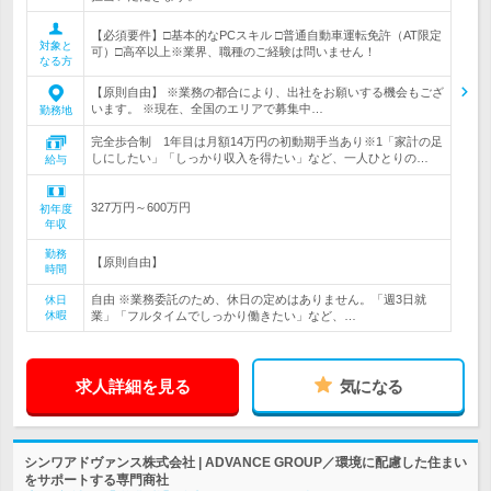
【必須要件】□基本的なPCスキル □普通自動車運転免許（AT限定
対象と
可）□高卒以上※業界、職種のご経験は問いません！
なる方
【原則自由】 ※業務の都合により、出社をお願いする機会もござ
います。 ※現在、全国のエリアで募集中…
勤務地
完全歩合制 1年目は月額14万円の初動期手当あり※1「家計の足
しにしたい」「しっかり収入を得たい」など、一人ひとりの…
給与
327万円～600万円
初年度
年収
勤務
【原則自由】
時間
自由 ※業務委託のため、休日の定めはありません。「週3日就
休日
休暇
業」「フルタイムでしっかり働きたい」など、…
求人詳細を見る
気になる
シンワアドヴァンス株式会社 | ADVANCE GROUP／環境に配慮した住まい
をサポートする専門商社