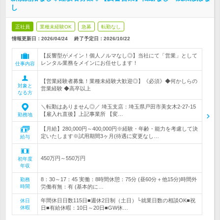
し
正社員
業種未経験OK
急募
転勤なし
情報更新日：2026/04/24
終了予定日：
2026/10/22
【反響型がメイン！個人ノルマなし◎】当社にて「営業」として
レンタル業務をメインにお任せします！
仕事内容
【営業経験者募集！業種未経験大歓迎◎】《必須》◆何かしらの
対象と
営業経験 ◆高卒以上
なる方
＼転勤はありません◎／ 埼玉支店：埼玉県戸田市美女木2-27-15
【雇入れ直後】上記事業所 【変…
勤務地
【月給】280,000円～400,000円※経験・年齢・能力を考慮して決
定いたします※試用期間3ヶ月(待遇に変更なし…
給与
450万円～550万円
初年度
年収
8：30～17：45 実働：8時間休憩：75分 (昼60分＋他15分)時間外
勤務
時間
労働有無：有 (基本的に…
年間休日日数115日■週休2日制（土日）└就業日数の相談OK■祝
休日
休暇
日■有給休暇：10日～20日■GW休…