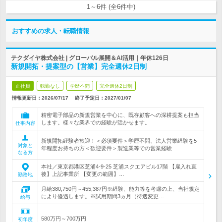
1～6件 (全6件中)
おすすめの求人・転職情報
テクダイヤ株式会社 | グローバル展開＆AI活用｜年休126日
新規開拓・提案型の【営業】完全週休2日制
正社員
転勤なし
学歴不問
完全週休2日制
情報更新日：2026/07/17
終了予定日：
2027/01/07
精密電子部品の新規営業を中心に、既存顧客への深耕提案も担当
します。様々な業界での経験が活かせます。
仕事内容
新規開拓経験者歓迎！＜必須要件＞学歴不問、法人営業経験を5
対象と
年程度お持ちの方＜歓迎要件＞製造業等での営業経験
なる方
本社／東京都港区芝浦4-9-25 芝浦スクエアビル17階 【雇入れ直
後】上記事業所 【変更の範囲】…
勤務地
月給380,750円～455,387円※経験、能力等を考慮の上、当社規定
により優遇します。※試用期間3ヵ月（待遇変更…
給与
580万円～700万円
初年度