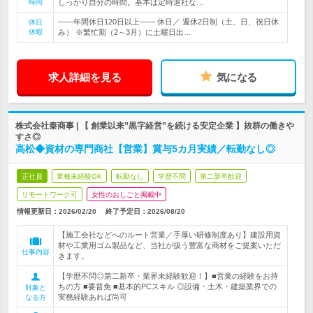
時間
しっかり自分の時間。基本は定時退社な…
――年間休日120日以上―― 休日／ 週休2日制（土、日、祝日休
休日
休暇
み） ※繁忙期（2～3月）に土曜日出…
求人詳細を見る
気になる
株式会社秦商事 | 【 創業以来”黒字経営”を続ける安定企業 】抜群の働きや
すさ◎
高松◆資材の専門商社【営業】賞与5カ月実績／転勤なし◎
正社員
業種未経験OK
転勤なし
学歴不問
第二新卒歓迎
リモートワーク可
女性のおしごと掲載中
情報更新日：2026/02/20
終了予定日：
2026/08/20
【施工会社などへのルート営業／手厚い研修制度あり】建設用資
材や工業用ゴム製品など、当社が扱う豊富な商材をご提案いただ
仕事内容
きます。
【学歴不問◎第二新卒・業界未経験歓迎！】■営業の経験をお持
ちの方 ■要普免 ■基本的PCスキル ◎設備・土木・建築業界での
対象と
実務経験あれば尚可
なる方