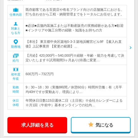
既存顧客である百貨店や有名ブランド向けの店舗施工における、
打ち合わせから工程・納期管理までをトータルにお任せします。
仕事内容
■必須■店舗内装施工または不動産販売の実務経験がある方■歓迎
対象と
■インテリアや施工分野の経験・知識をお持ちの方
なる方
【本社】 東京都中央区築地5-3-3 築地浜離宮ビル9F 【雇入れ直
後】上記事業所 【変更の範囲】…
勤務地
【月給】420,000円～540,000円※経験・年齢・能力を考慮して決
定いたします※試用期間3ヶ月あり(待遇に変更…
給与
600万円～732万円
初年度
年収
9：30～18：30（実働8時間／休憩60分）時間外労働：有（月平
勤務
時間
均40Hですが変動あり、増員により…
年間休日日数115日週休二日（土日祝）※会社カレンダーによる
休日
休暇
※月1回（午前中）基本オンラインでの社内…
求人詳細を見る
気になる