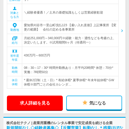
＼経験者優遇！／土木の基礎知識もしくは営業経験歓迎
対象と
なる方
愛知県刈谷市一里山町伐払123 【雇い入れ直後】上記事業所 【変
更の範囲】 会社の定める各事業所
勤務地
月給251,000円～340,000円※経験・能力・適性などを考慮の上、
決定いたします。※試用期間6ヶ月（待遇同一）
給与
430万円～600万円
初年度
年収
08：30～17：30* 時間外勤務あり：月平均20時間* 休憩：70分*
勤務
時間
実働：7時間50分
* 週休2日制（土・日）* 有給休暇* 夏季休暇* 年末年始休暇* GW
休日
休暇
休暇※部門ごとの会社カレンダ…
求人詳細を見る
気になる
株式会社テクノ | 産業用重機のレンタル事業で安定成長を続ける企業
新規開拓なし◇経験者募集◇【反響営業】転勤なし＊残業ほぼな