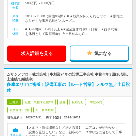
500万円～1000万円
初年度
年収
10:00～19:00（実働8時間）# ★残業が抑えられるワケ！★煩雑に
勤務
時間
なりがちな事務処理がスムーズ…
# ★年間休日120日以上★■完全週休2日制（日曜日＋好きな曜日
休日
休暇
を休日として取得可能）┗土日休みもO…
求人詳細を見る
気になる
ムサシノアロー株式会社 | ◆創業74年の設備工事会社 ◆賞与年3回(16期以
上連続で継続中)
多摩エリアに密着！設備工事の【ルート営業】ノルマ無／土日祝
休
正社員
職種・業種未経験OK
急募
転勤なし
学歴不問
完全週休2日制
第二新卒歓迎
情報更新日：2026/07/31
終了予定日：
2026/10/01
【ノルマ・新規開拓なし／法人営業】「エアコンが効かない」
「設備を更新したい」など、顧客のニーズや状況に合わせて工事
仕事内容