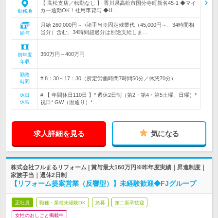
【 高松支店／転勤なし 】 香川県高松市国分寺町新名45‐1 ◆マイ
カー通勤OK！社用車貸与 ◆U…
勤務地
月給 260,000円～ +諸手当※固定残業代（45,000円～、34時間相
当分）含む。34時間超過分は別途支給しま…
給与
350万円～400万円
初年度
年収
勤務
# 8：30～17：30（所定労働時間7時間50分／休憩70分）
時間
# 【 年間休日110日 】* 週休2日制（第2・第4・第5土曜、日曜）*
休日
休暇
祝日* GW（暦通り）*…
求人詳細を見る
気になる
株式会社フルまるリフォーム | 賞与最大160万円※昨年度実績｜昇進制度｜
家族手当｜週休2日制
【リフォーム提案営業（反響型）】未経験歓迎◆FJグループ
正社員
職種・業種未経験OK
急募
第二新卒歓迎
女性のおしごと掲載中