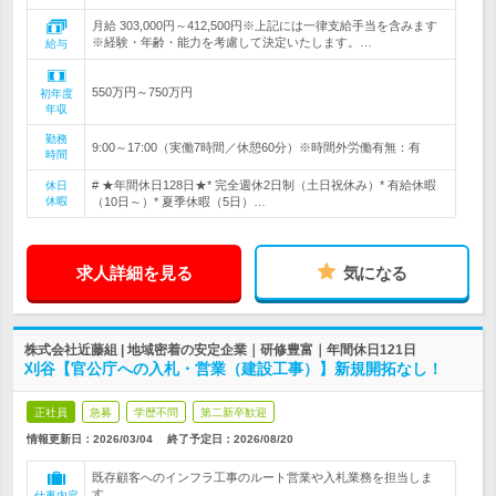
月給 303,000円～412,500円※上記には一律支給手当を含みます
※経験・年齢・能力を考慮して決定いたします。…
給与
550万円～750万円
初年度
年収
勤務
9:00～17:00（実働7時間／休憩60分）※時間外労働有無：有
時間
# ★年間休日128日★* 完全週休2日制（土日祝休み）* 有給休暇
休日
休暇
（10日～）* 夏季休暇（5日）…
求人詳細を見る
気になる
株式会社近藤組 | 地域密着の安定企業｜研修豊富｜年間休日121日
刈谷【官公庁への入札・営業（建設工事）】新規開拓なし！
正社員
急募
学歴不問
第二新卒歓迎
情報更新日：2026/03/04
終了予定日：
2026/08/20
既存顧客へのインフラ工事のルート営業や入札業務を担当しま
す。
仕事内容