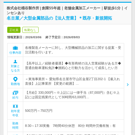
株式会社桶谷製作所 | 創業55年超｜老舗金属加工メーカー｜駅徒歩1分｜イ
ンセンあり
名古屋／大型金属部品の【法人営業】＊既存・新規開拓
正社員
転勤なし
情報更新日：2026/03/06
終了予定日：
2026/09/03
各種製造メーカーに対し、大型機械部品の加工に関する提案・受
注活動を行います。
仕事内容
【高卒以上／経験者優遇】◆有形商材の法人営業経験がある方◆
対象と
普通自動車運転免許◆挑戦心と行動力を活かして成長したい方
なる方
＜東海事業所＞ 愛知県名古屋市守山区金屋2丁目202-1 【雇入れ
直後】上記事業所 【変更の範囲】…
勤務地
【月給】330,000円～※上記には一律手当（87,000円）含む※上
記には固定残業代として30時間/63,000円…
給与
500万円～750万円
初年度
年収
勤務
8:30～17:30実働 7時間40分休憩 80分 時間外労働有無：有
時間