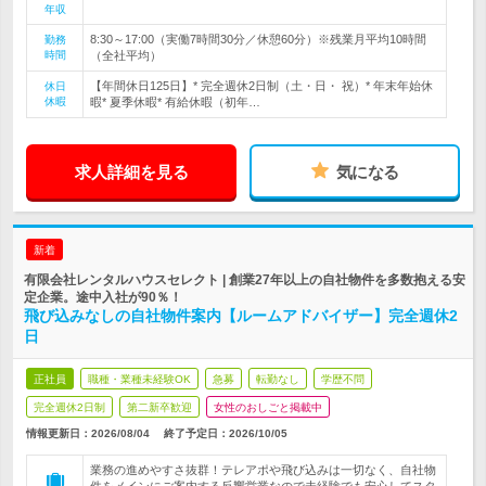
年収
8:30～17:00（実働7時間30分／休憩60分）※残業月平均10時間
勤務
時間
（全社平均）
【年間休日125日】* 完全週休2日制（土・日・ 祝）* 年末年始休
休日
休暇
暇* 夏季休暇* 有給休暇（初年…
求人詳細を見る
気になる
新着
有限会社レンタルハウスセレクト | 創業27年以上の自社物件を多数抱える安
定企業。途中入社が90％！
飛び込みなしの自社物件案内【ルームアドバイザー】完全週休2
日
正社員
職種・業種未経験OK
急募
転勤なし
学歴不問
完全週休2日制
第二新卒歓迎
女性のおしごと掲載中
情報更新日：2026/08/04
終了予定日：
2026/10/05
業務の進めやすさ抜群！テレアポや飛び込みは一切なく、自社物