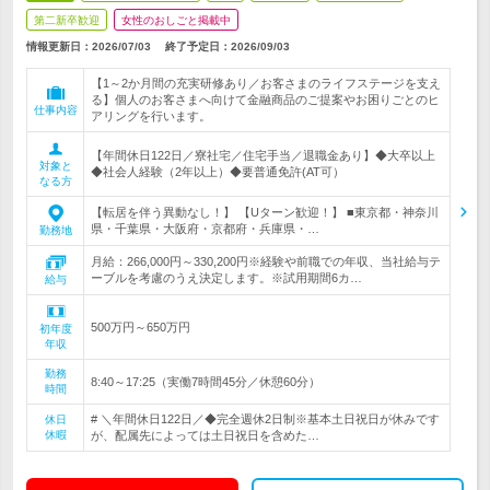
第二新卒歓迎
女性のおしごと掲載中
情報更新日：2026/07/03
終了予定日：
2026/09/03
【1～2か月間の充実研修あり／お客さまのライフステージを支え
る】個人のお客さまへ向けて金融商品のご提案やお困りごとのヒ
仕事内容
アリングを行います。
【年間休日122日／寮社宅／住宅手当／退職金あり】◆大卒以上
対象と
◆社会人経験（2年以上）◆要普通免許(AT可）
なる方
【転居を伴う異動なし！】 【Uターン歓迎！】 ■東京都・神奈川
県・千葉県・大阪府・京都府・兵庫県・…
勤務地
月給：266,000円～330,200円※経験や前職での年収、当社給与テ
ーブルを考慮のうえ決定します。※試用期間6カ…
給与
500万円～650万円
初年度
年収
勤務
8:40～17:25（実働7時間45分／休憩60分）
時間
# ＼年間休日122日／◆完全週休2日制※基本土日祝日が休みです
休日
休暇
が、配属先によっては土日祝日を含めた…