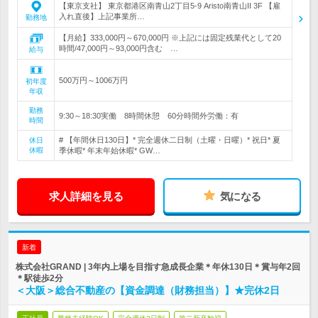
【東京支社】 東京都港区南青山2丁目5-9 Aristo南青山II 3F 【雇
入れ直後】上記事業所…
勤務地
【月給】333,000円～670,000円 ※上記には固定残業代として20
時間/47,000円～93,000円含む …
給与
500万円～1006万円
初年度
年収
勤務
9:30～18:30実働 8時間休憩 60分時間外労働：有
時間
# 【年間休日130日】* 完全週休二日制（土曜・日曜）* 祝日* 夏
休日
休暇
季休暇* 年末年始休暇* GW…
求人詳細を見る
気になる
新着
株式会社GRAND | 3年内上場を目指す急成長企業＊年休130日＊賞与年2回
＊駅徒歩2分
＜大阪＞総合不動産の【資金調達（財務担当）】★完休2日