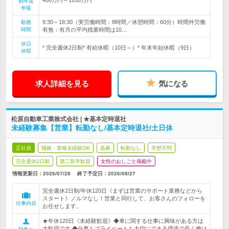
初年度
年収
9:30～18:30（実労働時間：8時間／休憩時間：60分）時間外労働
勤務
時間
有無：有月の平均残業時間は10…
休日
* 完全週休2日制* 有給休暇（10日～）* 年末年始休暇（9日）
休暇
求人詳細を見る
気になる
松原自動車工業株式会社 | ★基本定時退社
未経験募集【営業】転勤なし/基本定時退社/土日休
正社員
職種・業種未経験OK
急募
転勤なし
学歴不問
完全週休2日制
第二新卒歓迎
女性のおしごと掲載中
情報更新日：2026/07/28
終了予定日：
2026/08/27
完全週休2日制/年休120日《まずは営業のサポート業務などから
スタート》ノルマなし！営業と同行して、お客さんのフォローを
仕事内容
お任せします。
★年休120日《未経験歓迎》◆車に関する仕事に興味がある方は
大歓迎です ◆仕事もプライベートも大切にできる環境で長く働け