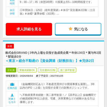
勤務
9：00～17：45（休憩1時間）※残業は月5～10時間程度です。
時間
◎年間休日：125日（前年度実績）# 休日* 完全週休2日制（土日
休日
休暇
祝）# 休暇* 夏季休暇（3日間）…
求人詳細を見る
気になる
新着
株式会社GRAND | 3年内上場を目指す急成長企業＊年休130日＊賞与年2回
＊駅徒歩2分
＜東京＞総合不動産の【資金調達（財務担当）】★完休2日
正社員
業種未経験OK
完全週休2日制
第二新卒歓迎
情報更新日：2026/08/04
終了予定日：
2027/01/25
《金融機関対応あり》不動産売買仲介や開発事業を展開し、3年
以内のIPO（上場）を目指す企業での財務ポジションです。
仕事内容
＼不動産業界未経験・第二新卒歓迎！／【高卒以上】金融機関で
の融資経験2年以上必須。宅建、決算業務などの経験がある方は
対象と
優遇します。
なる方