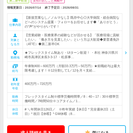
第二新卒歓迎
女性のおしごと掲載中
情報更新日：2026/07/14
終了予定日：
2026/08/31
【新規営業なし／ノルマなし】既存中心◎大学病院・総合病院な
どへのシステム提案・フォローをお任せします◆「ありがとう」
仕事内容
の“声”がやりがいです！
【営業経験・医療業界の経験などが活かせる】「医療現場に貢献
したい」「働き方を見直したい」という方は大歓迎◆要普通免許
対象と
（AT可）◆第二新卒OK
なる方
★フレックスタイム制あり・UIターン歓迎！ ・本社 神奈川県川
崎市高津区末長3-3-17 ・松原事…
勤務地
年俸制400～600万円（月額33.3万円～50万円）★前職給与は最大
限考慮します！※12分割して1／12を月々支給…
給与
400万円～720万円
初年度
年収
フレックスタイム制※標準労働時間帯／8：40～17：30※標準労
勤務
時間
働時間／7時間50分※コアタイム／1…
# ＼年間休日126日／ ※昨年実績【休日】* 完全週休2日（土
休日
休暇
日）* 祝日【休暇】* GW休暇（8…
求人詳細を見る
気になる