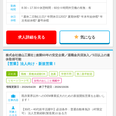
勤務
8:30～17:30※休憩時間：60分※時間外労働の有無：有
時間
* 週休二日制(土日)* 年間休日120日* 夏期休暇* 年末年始休暇* 年
休日
休暇
次有給休暇* 慶弔休暇
求人詳細を見る
気になる
株式会社徳山工業社 | 創業60年の安定企業／退職金共済加入／5日以上の連
休取得可能
【営業】法人向け・新規営業！
正社員
職種・業種未経験OK
急募
学歴不問
第二新卒歓迎
リモートワーク可
女性のおしごと掲載中
情報更新日：2026/04/28
終了予定日：
2026/10/26
既存業界以外へのOEM事業拡大のための新規開拓営業をお願いし
ます！
仕事内容
【30代～40代前半活躍中】必須条件：普通自動車免許（AT限定
対象と
可） 法人営業経験(製造業)がある方
なる方