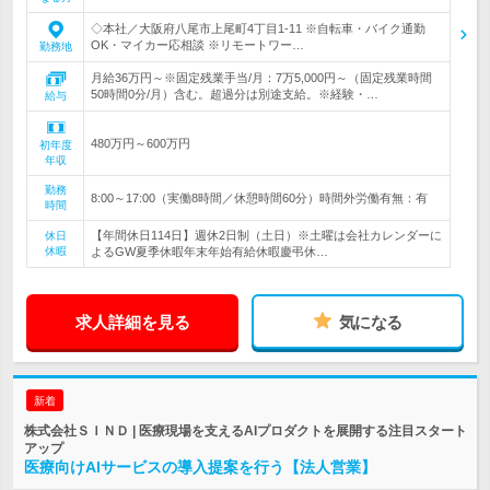
◇本社／大阪府八尾市上尾町4丁目1-11 ※自転車・バイク通勤
OK・マイカー応相談 ※リモートワー…
勤務地
月給36万円～※固定残業手当/月：7万5,000円～（固定残業時間
50時間0分/月）含む。超過分は別途支給。※経験・…
給与
480万円～600万円
初年度
年収
勤務
8:00～17:00（実働8時間／休憩時間60分）時間外労働有無：有
時間
【年間休日114日】週休2日制（土日）※土曜は会社カレンダーに
休日
休暇
よるGW夏季休暇年末年始有給休暇慶弔休…
求人詳細を見る
気になる
新着
株式会社ＳＩＮＤ | 医療現場を支えるAIプロダクトを展開する注目スタート
アップ
医療向けAIサービスの導入提案を行う【法人営業】