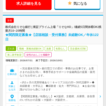
求人詳細を見る
気になる
新着
株式会社りそな銀行 | 東証プライム上場「りそなHD」/連続5日間休暇OK/残
業月10~20時間
★関西限定募集★【店頭相談・受付業務】未経験OK／年休122
日
正社員
職種・業種未経験OK
急募
転勤なし
完全週休2日制
第二新卒歓迎
女性のおしごと掲載中
情報更新日：2026/07/31
終了予定日：
2026/10/01
＜完全週休2日制＞銀行窓口での受付・事務のお仕事です。お客
さまのお話を伺い、事務手続きサポートや金融商品の提案・販売
仕事内容
などをお任せします。
＜約1ヶ月の充実研修あり！キャリア入社の20～30代活躍中＞◆
未経験者：大卒以上 ◆経験者：短大・専門卒以上 ★お金の知
対象と
識がゼロから身につきます
なる方
【関西限定募集／転勤なし】 ■大阪府、京都府、兵庫県、奈良県
のいずれかの店舗 ＜大阪府＞ 大阪府大…
勤務地