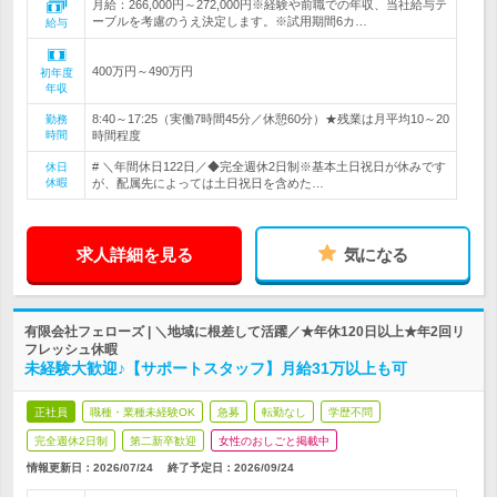
月給：266,000円～272,000円※経験や前職での年収、当社給与テ
ーブルを考慮のうえ決定します。※試用期間6カ…
給与
400万円～490万円
初年度
年収
8:40～17:25（実働7時間45分／休憩60分）★残業は月平均10～20
勤務
時間
時間程度
# ＼年間休日122日／◆完全週休2日制※基本土日祝日が休みです
休日
休暇
が、配属先によっては土日祝日を含めた…
求人詳細を見る
気になる
有限会社フェローズ | ＼地域に根差して活躍／★年休120日以上★年2回リ
フレッシュ休暇
未経験大歓迎♪【サポートスタッフ】月給31万以上も可
正社員
職種・業種未経験OK
急募
転勤なし
学歴不問
完全週休2日制
第二新卒歓迎
女性のおしごと掲載中
情報更新日：2026/07/24
終了予定日：
2026/09/24