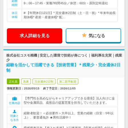
勤務
9：00～17:45・実働7時間45分／休憩：60分・原則定時退社
時間
# 【年間休日121日】* 完全週休2日制（土・日・祝）* 年末年始長
休日
休暇
期休暇* 産前・産後休暇* 配…
求人詳細を見る
気になる
株式会社コスモ精機 | 安定した環境で技術が身につく｜福利厚生充実｜残業
少
経験を活かして活躍できる【技術営業】＊残業少・完全週休2日
制
正社員
急募
完全週休2日制
第二新卒歓迎
情報更新日：2026/05/15
終了予定日：
2026/11/05
【専門性を高めながらキャリアアップできる環境】法人向けに金
型や金属部品、成形品の提案営業を担当していただきます。
仕事内容
経験者歓迎！＜必須要件＞大卒以上、営業の経験（目安：5年以
対象と
上）、要普通免許 ★男性活躍中！
なる方