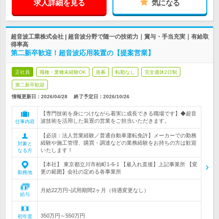
求人詳細を見る
気になる
超音波工業株式会社 | 超音波分野で随一の技術力｜賞与・手当充実｜有給取
得率高
第二新卒歓迎！超音波応用装置の【提案営業】
正社員
職種・業種未経験OK
急募
転勤なし
完全週休2日制
第二新卒歓迎
情報更新日：2026/04/28
終了予定日：
2026/10/26
【専門技術を身につけながら着実に成長できる職場です】◆超音
波技術を活用した装置の営業をご担当いただきます。
仕事内容
【必須：法人営業経験／普通自動車運転免許】メーカーでの勤務
経験や施工管理、購買・調達などの業務経験をお持ちの方は歓迎
対象と
いたします！
なる方
【本社】 東京都立川市柏町1-6-1 【雇入れ直後】上記事業所 【変
更の範囲】会社の定める各事業所
勤務地
月給22万円~試用期間2ヶ月（待遇変更なし）
給与
350万円～550万円
初年度