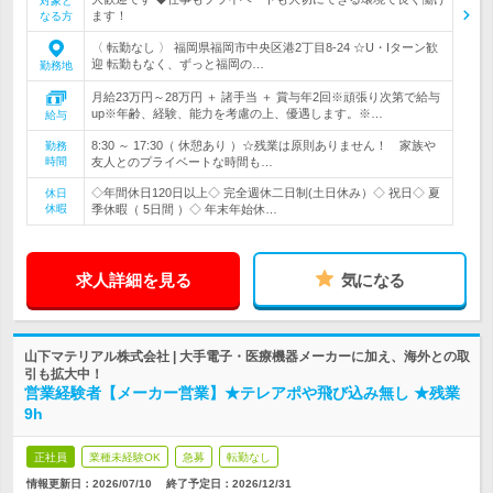
対象と
ます！
なる方
〈 転勤なし 〉 福岡県福岡市中央区港2丁目8-24 ☆U・Iターン歓
迎 転勤もなく、ずっと福岡の…
勤務地
月給23万円～28万円 ＋ 諸手当 ＋ 賞与年2回※頑張り次第で給与
up※年齢、経験、能力を考慮の上、優遇します。※…
給与
8:30 ～ 17:30（ 休憩あり ）☆残業は原則ありません！ 家族や
勤務
時間
友人とのプライベートな時間も…
◇年間休日120日以上◇ 完全週休二日制(土日休み）◇ 祝日◇ 夏
休日
休暇
季休暇（ 5日間 ）◇ 年末年始休…
求人詳細を見る
気になる
山下マテリアル株式会社 | 大手電子・医療機器メーカーに加え、海外との取
引も拡大中！
営業経験者【メーカー営業】★テレアポや飛び込み無し ★残業
9h
正社員
業種未経験OK
急募
転勤なし
情報更新日：2026/07/10
終了予定日：
2026/12/31