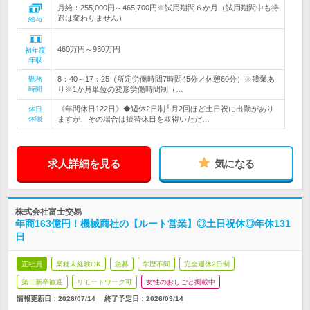
月給：255,000円～465,700円※試用期間６か月（試用期間中も待
遇は変わりません）
給与
460万円～930万円
初年度
年収
8：40～17：25（所定労働時間7時間45分／休憩60分）※残業あ
勤務
時間
り※1か月単位の変形労働時間制（…
《年間休日122日》◆週休2日制└月2回ほど土日祝に出勤があり
休日
休暇
ますが、その場合は振替休日を取得いただ…
求人詳細を見る
気になる
株式会社富士交易
年商163億円！機械商社の【ルート営業】◎土日祝休◎年休131
日
正社員
業種未経験OK
急募
学歴不問
完全週休2日制
第二新卒歓迎
リモートワーク可
女性のおしごと掲載中
情報更新日：2026/07/14
終了予定日：
2026/09/14