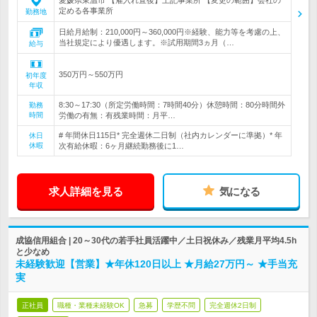
愛媛県東温市 【雇入れ直後】上記事業所 【変更の範囲】会社の
定める各事業所
勤務地
日給月給制：210,000円～360,000円※経験、能力等を考慮の上、
当社規定により優遇します。※試用期間3ヵ月（…
給与
350万円～550万円
初年度
年収
8:30～17:30（所定労働時間：7時間40分）休憩時間：80分時間外
勤務
時間
労働の有無：有残業時間：月平…
# 年間休日115日* 完全週休二日制（社内カレンダーに準拠）* 年
休日
休暇
次有給休暇：6ヶ月継続勤務後に1…
求人詳細を見る
気になる
成協信用組合 | 20～30代の若手社員活躍中／土日祝休み／残業月平均4.5h
と少なめ
未経験歓迎【営業】★年休120日以上 ★月給27万円～ ★手当充
実
正社員
職種・業種未経験OK
急募
学歴不問
完全週休2日制