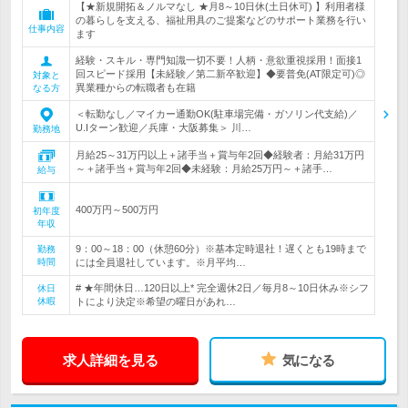
【★新規開拓＆ノルマなし ★月8～10日休(土日休可) 】利用者様
の暮らしを支える、福祉用具のご提案などのサポート業務を行い
仕事内容
ます
経験・スキル・専門知識一切不要！人柄・意欲重視採用！面接1
回スピード採用【未経験／第二新卒歓迎】◆要普免(AT限定可)◎
対象と
異業種からの転職者も在籍
なる方
＜転勤なし／マイカー通勤OK(駐車場完備・ガソリン代支給)／
U.Iターン歓迎／兵庫・大阪募集＞ 川…
勤務地
月給25～31万円以上＋諸手当＋賞与年2回◆経験者：月給31万円
～＋諸手当＋賞与年2回◆未経験：月給25万円～＋諸手…
給与
400万円～500万円
初年度
年収
9：00～18：00（休憩60分）※基本定時退社！遅くとも19時まで
勤務
時間
には全員退社しています。※月平均…
# ★年間休日…120日以上* 完全週休2日／毎月8～10日休み※シフ
休日
休暇
トにより決定※希望の曜日があれ…
求人詳細を見る
気になる