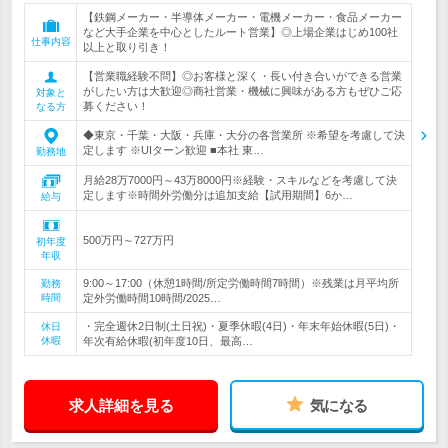
【鉄鋼メーカー・半導体メーカー・電機メーカー・食品メーカー
など大手企業を中心としたルート営業】◎上場企業はじめ100社
仕事内容
以上と取り引き！
【営業職経験不問】◎お客様と深く・長い付き合いができる営業
がしたい方は大歓迎◎商社営業・機械に興味がある方もぜひご応
対象と
募ください！
なる方
◆東京・千葉・大阪・兵庫・大分の各営業所 ※希望を考慮して決
定します ※UIターン歓迎 ■本社 東…
勤務地
月給28万7000円～43万8000円※経験・スキルなどを考慮して決
定します※時間外労働分は追加支給【試用期間】6か…
給与
500万円～727万円
初年度
年収
9:00～17:00（休憩1時間/所定労働時間7時間）※残業は月平均所
勤務
時間
定外労働時間10時間/2025…
・完全週休2日制(土日祝)・夏季休暇(4日)・年末年始休暇(5日)・
休日
休暇
年次有給休暇(初年度10日、最高…
求人詳細を見る
気になる