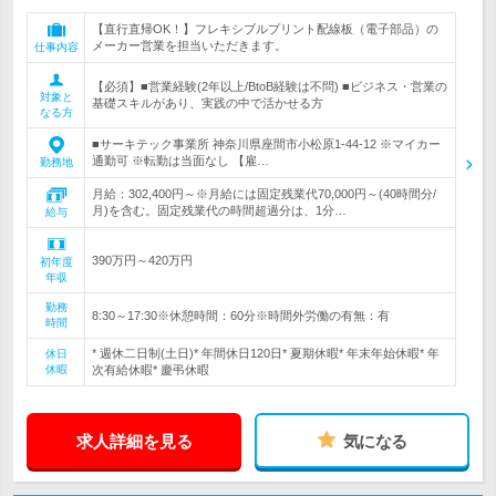
【直行直帰OK！】フレキシブルプリント配線板（電子部品）の
メーカー営業を担当いただきます。
仕事内容
【必須】■営業経験(2年以上/BtoB経験は不問) ■ビジネス・営業の
対象と
基礎スキルがあり、実践の中で活かせる方
なる方
■サーキテック事業所 神奈川県座間市小松原1-44-12 ※マイカー
通勤可 ※転勤は当面なし 【雇…
勤務地
月給：302,400円～※月給には固定残業代70,000円～(40時間分/
月)を含む。固定残業代の時間超過分は、1分…
給与
390万円～420万円
初年度
年収
勤務
8:30～17:30※休憩時間：60分※時間外労働の有無：有
時間
* 週休二日制(土日)* 年間休日120日* 夏期休暇* 年末年始休暇* 年
休日
休暇
次有給休暇* 慶弔休暇
求人詳細を見る
気になる