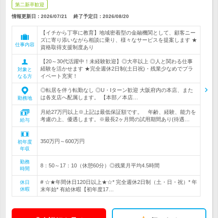
第二新卒歓迎
情報更新日：2026/07/21
終了予定日：
2026/08/20
【イチから丁寧に教育】地域密着型の金融機関として、顧客ニー
ズに寄り添いながら相談に乗り、様々なサービスを提案します ★
仕事内容
資格取得支援制度あり
【20～30代活躍中！未経験歓迎】◎大卒以上 ◎人と関わる仕事
経験を活かせます ★完全週休2日制(土日祝)・残業少なめでプラ
対象と
イベート充実！
なる方
◎転居を伴う転勤なし ◎U・Iターン歓迎 大阪府内の本店、また
は各支店へ配属します。 【本部／本店…
勤務地
月給27万円以上※上記は最低保証額です。 年齢、経験、能力を
考慮の上、優遇します。※最長2ヶ月間の試用期間あり(待遇…
給与
350万円～600万円
初年度
年収
勤務
8：50～17：10（休憩60分）◎残業月平均4.5時間
時間
# ☆★年間休日120日以上★☆* 完全週休2日制（土・日・祝）* 年
休日
休暇
末年始* 有給休暇【初年度17…