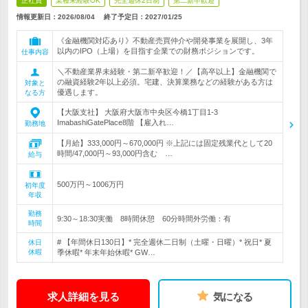
正社員
業種未経験OK
完全週休2日制
第二新卒歓迎
情報更新日：2026/08/04
終了予定日：
2027/01/25
《金融機関対応あり》不動産売買仲介や開発事業を展開し、3年
以内のIPO（上場）を目指す企業での財務ポジションです。
仕事内容
＼不動産業界未経験・第二新卒歓迎！／【高卒以上】金融機関で
の融資経験2年以上必須。宅建、決算業務などの経験がある方は
対象と
優遇します。
なる方
【大阪支社】 大阪府大阪市中央区今橋1丁目1-3
ImabashiGatePlace8階 【雇入れ…
勤務地
【月給】333,000円～670,000円 ※上記には固定残業代として20
時間/47,000円～93,000円含む …
給与
500万円～1006万円
初年度
年収
勤務
9:30～18:30実働 8時間休憩 60分時間外労働：有
時間
# 【年間休日130日】* 完全週休二日制（土曜・日曜）* 祝日* 夏
休日
休暇
季休暇* 年末年始休暇* GW…
求人詳細を見る
気になる