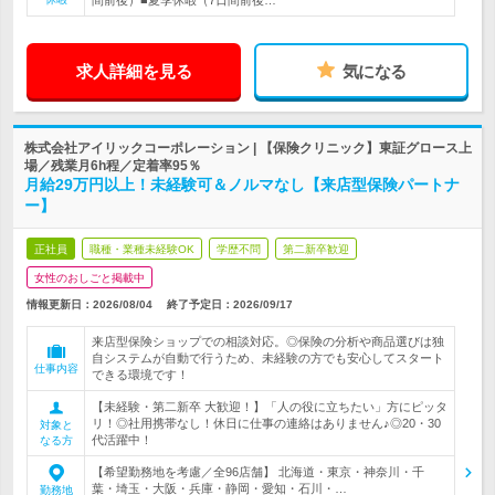
間前後）■夏季休暇（7日間前後…
求人詳細を見る
気になる
株式会社アイリックコーポレーション | 【保険クリニック】東証グロース上
場／残業月6h程／定着率95％
月給29万円以上！未経験可＆ノルマなし【来店型保険パートナ
ー】
正社員
職種・業種未経験OK
学歴不問
第二新卒歓迎
女性のおしごと掲載中
情報更新日：2026/08/04
終了予定日：
2026/09/17
来店型保険ショップでの相談対応。◎保険の分析や商品選びは独
自システムが自動で行うため、未経験の方でも安心してスタート
仕事内容
できる環境です！
【未経験・第二新卒 大歓迎！】「人の役に立ちたい」方にピッタ
リ！◎社用携帯なし！休日に仕事の連絡はありません♪◎20・30
対象と
代活躍中！
なる方
【希望勤務地を考慮／全96店舗】 北海道・東京・神奈川・千
葉・埼玉・大阪・兵庫・静岡・愛知・石川・…
勤務地