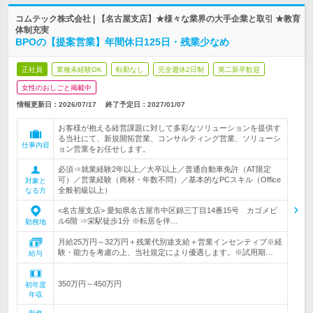
コムテック株式会社 | 【名古屋支店】★様々な業界の大手企業と取引 ★教育
体制充実
BPOの【提案営業】年間休日125日・残業少なめ
正社員
業種未経験OK
転勤なし
完全週休2日制
第二新卒歓迎
女性のおしごと掲載中
情報更新日：2026/07/17
終了予定日：
2027/01/07
お客様が抱える経営課題に対して多彩なソリューションを提供す
る当社にて、新規開拓営業、コンサルティング営業、ソリューシ
仕事内容
ョン営業をお任せします。
必須⇒就業経験2年以上／大卒以上／普通自動車免許（AT限定
可）／営業経験（商材・年数不問）／基本的なPCスキル（Office
対象と
全般初級以上）
なる方
<名古屋支店> 愛知県名古屋市中区錦三丁目14番15号 カゴメビ
ル6階 ⇒栄駅徒歩1分 ※転居を伴…
勤務地
月給25万円～32万円＋残業代別途支給＋営業インセンティブ※経
験・能力を考慮の上、当社規定により優遇します。※試用期…
給与
350万円～450万円
初年度
年収