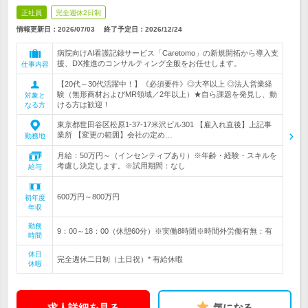
正社員
完全週休2日制
情報更新日：2026/07/03
終了予定日：
2026/12/24
病院向けAI看護記録サービス「Caretomo」の新規開拓から導入支
援、DX推進のコンサルティング全般をお任せします。
仕事内容
【20代～30代活躍中！】《必須要件》◎大卒以上 ◎法人営業経
験（無形商材およびMR領域／2年以上）★自ら課題を発見し、動
対象と
ける方は歓迎！
なる方
東京都世田谷区松原1-37-17米沢ビル301 【雇入れ直後】上記事
業所 【変更の範囲】会社の定め…
勤務地
月給：50万円～（インセンティブあり）※年齢・経験・スキルを
考慮し決定します。※試用期間：なし
給与
600万円～800万円
初年度
年収
勤務
9：00～18：00（休憩60分）※実働8時間※時間外労働有無：有
時間
休日
完全週休二日制（土日祝）* 有給休暇
休暇
求人詳細を見る
気になる