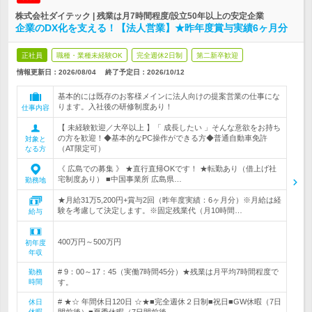
株式会社ダイテック | 残業は月7時間程度/設立50年以上の安定企業
企業のDX化を支える！【法人営業】★昨年度賞与実績6ヶ月分
正社員
職種・業種未経験OK
完全週休2日制
第二新卒歓迎
情報更新日：2026/08/04
終了予定日：
2026/10/12
基本的には既存のお客様メインに法人向けの提案営業の仕事にな
ります。入社後の研修制度あり！
仕事内容
【 未経験歓迎／大卒以上 】「 成長したい 」そんな意欲をお持ち
の方を歓迎！◆基本的なPC操作ができる方◆普通自動車免許
対象と
（AT限定可）
なる方
《 広島での募集 》 ★直行直帰OKです！ ★転勤あり（借上げ社
宅制度あり） ■中国事業所 広島県…
勤務地
★月給31万5,200円+賞与2回（昨年度実績：6ヶ月分）※月給は経
験を考慮して決定します。※固定残業代（月10時間…
給与
400万円～500万円
初年度
年収
# 9：00～17：45（実働7時間45分）★残業は月平均7時間程度で
勤務
時間
す。
# ★☆ 年間休日120日 ☆★■完全週休２日制■祝日■GW休暇（7日
休日
休暇