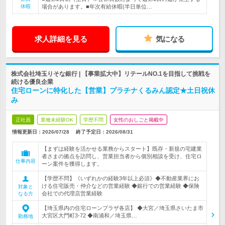
休暇
場合があります。■年次有給休暇(半日単位…
求人詳細を見る
気になる
株式会社埼玉りそな銀行 | 【事業拡大中】リテールNO.1を目指して挑戦を
続ける優良企業
住宅ローンに特化した【営業】プラチナくるみん認定★土日祝休
み
正社員
業種未経験OK
学歴不問
女性のおしごと掲載中
情報更新日：2026/07/28
終了予定日：
2026/08/31
【まずは経験を活かせる業務からスタート】既存・新規の宅建業
者さまの拠点を訪問し、営業担当者から個別相談を受け、住宅ロ
仕事内容
ーン案件を獲得します。
【学歴不問】《いずれかの経験3年以上必須》◆不動産業界にお
ける住宅販売・仲介などの営業経験 ◆銀行での営業経験 ◆保険
対象と
会社での代理店営業経験
なる方
【埼玉県内の住宅ローンプラザ各店】 ◆大宮／埼玉県さいたま市
大宮区大門町3-72 ◆南浦和／埼玉県…
勤務地