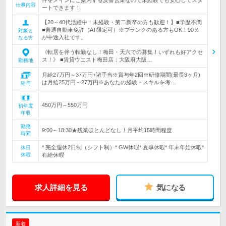
件をメインにご案内する反響営業なので未経験でも安心してスタ
仕事内容
ートできます！
【20～40代活躍中！未経験・第二新卒の方も歓迎！】■学歴不問
■普通自動車免許（AT限定可）※ブランクのある方もOK！90％
対象と
が中途入社です。
なる方
《転居を伴う転勤なし！梅田・天六での募集！いずれも好アクセ
ス！》 ■賃貸ウエスト梅田店：大阪府大阪…
勤務地
月給27万円～37万円+諸手当※賞与年2回※研修期間(最長3ヶ月)
は月給25万円～27万円※あなたの経験・スキルを考…
給与
450万円～550万円
初年度
年収
勤務
9:00～18:30★残業ほとんどなし！月平均15時間程度
時間
* 完全週休2日制（シフト制）* GW休暇* 夏季休暇* 年末年始休暇*
休日
休暇
有給休暇
求人詳細を見る
気になる
新着