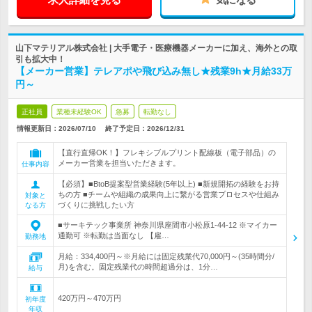
山下マテリアル株式会社 | 大手電子・医療機器メーカーに加え、海外との取
引も拡大中！
【メーカー営業】テレアポや飛び込み無し★残業9h★月給33万
円～
正社員
業種未経験OK
急募
転勤なし
情報更新日：2026/07/10
終了予定日：
2026/12/31
【直行直帰OK！】フレキシブルプリント配線板（電子部品）の
メーカー営業を担当いただきます。
仕事内容
【必須】■BtoB提案型営業経験(5年以上) ■新規開拓の経験をお持
ちの方 ■チームや組織の成果向上に繋がる営業プロセスや仕組み
対象と
づくりに挑戦したい方
なる方
■サーキテック事業所 神奈川県座間市小松原1-44-12 ※マイカー
通勤可 ※転勤は当面なし 【雇…
勤務地
月給：334,400円～※月給には固定残業代70,000円～(35時間分/
月)を含む。固定残業代の時間超過分は、1分…
給与
420万円～470万円
初年度
年収