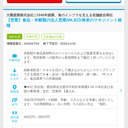
大榮産業株式会社 | 1948年創業、食のインフラを支える老舗総合商社
【営業】食品・米穀類の法人営業/WLB◎/将来のマネジメント候
補
契約社員
学歴不問
完全週休2日制
情報更新日：2026/07/02
終了予定日：
2026/11/16
米穀類や食品原材料のルートセールスおよび提案営業をお任せし
ます。既存顧客への販売から新規開拓まで幅広く担っていただき
仕事内容
ます。
経験者歓迎！スキルを活かして働きながらさらにステップアップ
できる環境です★＜必須＞普通自動車免許（第一種）、PCスキ
対象と
ル、食品業界での営業経験
なる方
◆本社 所在地：愛知県名古屋市中村区本陣通4-18 ※本社及び全
国の事業場、支社、営業所 【雇入れ…
勤務地
月給26万500円～※経験、年齢、スキルなどを考慮し決定いたし
ます。※試用期間あり（6ヶ月間）※入社6ヶ月は、『契約…
給与
420万円～550万円
初年度
年収