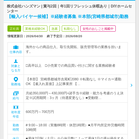
株式会社ハンズマン | 賞与2回｜年1回リフレッシュ休暇あり｜DIYホームセ
ンター
【輸入バイヤー候補】※経験者募集 ※本部(宮崎県都城市)勤務
正社員
業種未経験OK
急募
転勤なし
女性のおしごと掲載中
情報更新日：2026/04/30
終了予定日：
2026/08/20
海外からの商品仕入、取引先開拓、販売管理等の業務を担いま
す。
仕事内容
□高卒以上 □小売業での商品買い付けに関する業務経験者
対象と
なる方
【本部】 宮崎県都城市吉尾町2080 ※転勤なし ※マイカー通勤
OK 【雇入れ直後】上記事業所 【…
勤務地
月給350,000円～430,000円+諸手当※経験・能力を考慮のうえ決
定※試用期間：3ヶ月（待遇変更なし）■受動喫…
給与
600万円～700万円
初年度
年収
# 9:00～18:00（実働8時間・休憩1時間）■月平均所定外労働時間
勤務
時間
10時間
■週休2日制（土日）※公休日数によって週休1日の週が発生する
休日