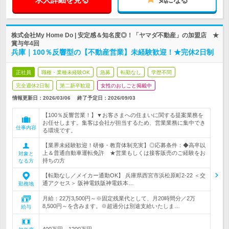
株式会社My Home Do | 安定感＆知名度◎！「ヤマダ不動産」の加盟店 ★
賞与年4回
兵庫｜100％反響型の【不動産営業】未経験歓迎！★完休2日制
正社員
職種・業種未経験OK
急募
転勤なし
学歴不問
完全週休2日制
第二新卒歓迎
女性のおしごと掲載中
情報更新日：2026/03/06
終了予定日：
2026/09/03
【100％反響営業！】▼お客さまへの住まいに関する提案業務を
お任せします。集客は会社が担当するため、営業業務に集中でき
仕事内容
る環境です。
【業界未経験歓迎！研修・教育体制充実】◎応募条件：◆高卒以
上＆普通自動車運転免許 ★営業もしくは接客販売のご経験をお
対象と
持ちの方
なる方
【転勤なし／メイカー通勤OK】 兵庫県西宮市浜松原町2-22 ＜交
通アクセス＞ 阪神電鉄阪神電鉄本…
勤務地
月給：22万3,500円～※固定残業代として、月20時間分／2万
8,500円～を含みます。※超過分は別途支給いたしま…
給与
400万円～1200万円