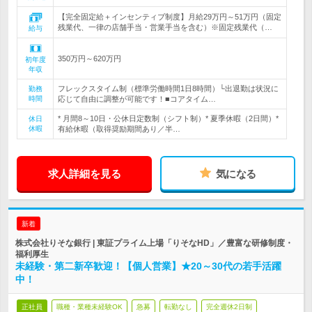
【完全固定給＋インセンティブ制度】月給29万円～51万円（固定
残業代、一律の店舗手当・営業手当を含む）※固定残業代（…
給与
350万円～620万円
初年度
年収
フレックスタイム制（標準労働時間1日8時間）└出退勤は状況に
勤務
時間
応じて自由に調整が可能です！■コアタイム…
* 月間8～10日・公休日定数制（シフト制）* 夏季休暇（2日間）*
休日
休暇
有給休暇（取得奨励期間あり／半…
求人詳細を見る
気になる
新着
株式会社りそな銀行 | 東証プライム上場「りそなHD」／豊富な研修制度・
福利厚生
未経験・第二新卒歓迎！【個人営業】★20～30代の若手活躍
中！
正社員
職種・業種未経験OK
急募
転勤なし
完全週休2日制