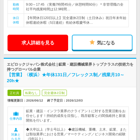
9:00～17:45 （実働7時間45分／休憩時間60分）＊非管理職の全
勤務
時間
社平均残業時間は12.9時間…
【年間休日120日以上】完全週休2日制（土日休み）祝日年末年始
休日
休暇
休暇連続休暇（5日連続）有給休暇慶弔休…
求人詳細を見る
気になる
エピロックジャパン株式会社 | 鉱業・建設機械業界トップクラスの技術力を
持つグローバル企業
【営業】〈横浜〉★年休131日／フレックス制／残業月10～
20h★
正社員
転勤なし
完全週休2日制
情報更新日：2026/06/12
終了予定日：
2026/12/03
鉱業・建設・インフラ業界のクライアントに対する営業活動をお
任せします！持続的成長を目指し、既存顧客との関係維持と新規
仕事内容
開拓を行います。
◆大卒以上（学士号以上） ◆建設機械、重機、土木、鉱業、また
は類似業界における営業／マーケティング／ビジネス開発の経験
対象と
（5年以上）
なる方