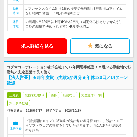
年収
# フレックスタイム制※1日の標準労働時間：8時間※コアタイム
勤務
時間
なし時間外労働：平均月20時間ほど
# 年間休日120日以上可◆週休2日制（固定休みはありませんが、
休日
休暇
自身の裁量で決められます）◆夏季休暇…
求人詳細を見る
気になる
コダマコーポレーション株式会社 | ＼37年間黒字経営！＆選べる勤務地で転
勤無／安定基盤で長く働く
【法人営業】★昨年度賞与実績5か月分★年休120日／UIターン
歓迎
正社員
業種未経験OK
急募
転勤なし
完全週休2日制
第二新卒歓迎
情報更新日：2026/07/27
終了予定日：
2026/10/29
《新規開拓メイン》製造業の設計者や経営層向けに、設計・加工
用ソフトウェアの提案をしていただきます。 ※1人あたり約100
仕事内容
社を担当