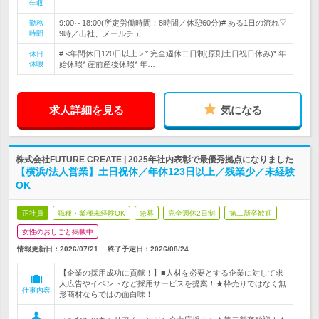
年収
9:00～18:00(所定労働時間：8時間／休憩60分)# ある1日の流れ▽
勤務
時間
9時／出社、メールチェ…
# <年間休日120日以上＞* 完全週休二日制(原則土日祝日休み)* 年
休日
休暇
始休暇* 産前産後休暇* 年…
求人詳細を見る
気になる
株式会社FUTURE CREATE | 2025年社内表彰で最優秀拠点になりました
【横浜/法人営業】土日祝休／年休123日以上／残業少／未経験
OK
正社員
職種・業種未経験OK
急募
完全週休2日制
第二新卒歓迎
女性のおしごと掲載中
情報更新日：2026/07/21
終了予定日：
2026/08/24
【企業の採用成功に貢献！】■人材を必要とする企業に対して求
人広告やイベントなど採用サービスを提案！★枠売りではなく無
仕事内容
形商材ならではの面白味！