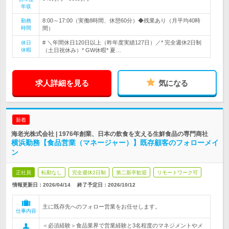
年収
8:00～17:00（実働8時間、休憩60分）◆残業あり（月平均40時
勤務
時間
間）
# ＼年間休日120日以上（昨年度実績127日）／* 完全週休2日制
休日
休暇
（土日祝休み）* GW休暇* 夏…
求人詳細を見る
気になる
新着
海老光株式会社 | 1976年創業、日本の飲食を支える生鮮食品の専門商社
横浜勤務【食品営業（マネージャー）】既存顧客のフォローメイ
ン
正社員
転勤なし
完全週休2日制
第二新卒歓迎
リモートワーク可
情報更新日：2026/04/14
終了予定日：
2026/10/12
主に既存先へのフォロー営業をお任せします。
仕事内容
＜必須経験＞食品業界で営業経験と3名程度のマネジメントやメ