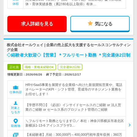
休暇
休・育休実績多数（累計80名以上取得）有休…
求人詳細を見る
気になる
株式会社オールウェイ | 企業の売上拡大を支援するセールスコンサルティン
グ企業
◇経験者大歓迎◇【営業】＊フルリモート勤務 ＊完全週休2日制
正社員
職種・業種未経験OK
完全週休2日制
情報更新日：2026/06/26
終了予定日：
2026/12/17
HRやSaaS事業を展開する企業様へ向けた新規開拓営業や、電話
オペレーターのKPI・シフト管理、育成等のマネジメント業務を
仕事内容
お任せします！
【学歴不問◎】《必須》インサイドセールスのご経験 or 法人営
対象と
業のご経験 or セールス系のプロジェクト管理のご経験
なる方
＼フルリモート勤務となります◎／ 本社：神奈川県横浜市港北区
新横浜1-13-6 アイシスプラザ3…
勤務地
【未経験者】月給：300,000円～400,000円初年度年収例：360万