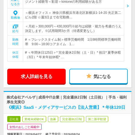
ジメント経験等＜歓迎＞kintoneの利用経験がある方
なる方
＜横浜オフィス＞ 神奈川県横浜市港北区新横浜1-14-20 光正第二
ビル2階 ☆週3日まで在宅勤務…
勤務地
＜月給＞300,000円～430,000円※給与は経験・能力を考慮のうえ
決定します。※試用期間3か月（待遇変更なし）
給与
# ＜フレックスタイム制＞標準労働時間 1日8時間標準労働時間
勤務
時間
帯 9:00～18:00コアタイム 1…
# ＜年間休日125日＞* 完全週休2日制（土・日）* 祝日* 夏季休暇
休日
休暇
（3日）* 年末年始休暇* …
求人詳細を見る
気になる
株式会社アペルザ | 成長中IT企業｜完全週休2日制（土日祝）｜手当・福利
厚生充実◎
《横浜》SaaS・メディアサービスの【法人営業】＊年休120日
正社員
業種未経験OK
急募
完全週休2日制
第二新卒歓迎
女性のおしごと掲載中
情報更新日：2026/04/27
終了予定日：
2026/08/24