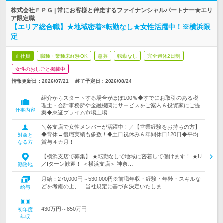
株式会社ＦＰＧ | 常にお客様と伴走するファイナンシャルパートナー★エリ
ア限定職
【エリア総合職】★地域密着×転勤なし★女性活躍中！※横浜限
定
正社員
職種・業種未経験OK
急募
転勤なし
完全週休2日制
女性のおしごと掲載中
情報更新日：2026/07/21
終了予定日：
2026/08/24
紹介からスタートする場合がほぼ100％◆すでにお取引のある税
理士・会計事務所や金融機関にサービスをご案内＆投資家にご提
仕事内容
案◆東証プライム市場上場
＼各支店で女性メンバーが活躍中！／【営業経験をお持ちの方】
◆育休→復職実績も多数！◆土日祝休み＆年間休日120日◆平均
対象と
賞与４カ月！
なる方
【横浜支店で募集】 ★転勤なしで地域に密着して働けます！ ★U
／Iターン歓迎！ ＜横浜支店＞ 神奈…
勤務地
月給：270,000円～530,000円※前職年収・経験・年齢・スキルな
どを考慮の上、 当社規定に基づき決定いたしま…
給与
430万円～850万円
初年度
年収