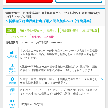
飯田保険サービス株式会社 | #上場企業グループ＃転勤なし＃新規開拓なし
で収入アップを実現
＼営業職又は業界経験者採用／既存顧客への【保険営業】
正社員
職種・業種未経験OK
転勤なし
完全週休2日制
第二新卒歓迎
リモートワーク可
女性のおしごと掲載中
情報更新日：2026/07/27
終了予定日：
2026/09/21
【アポはコールセンターが担当◎/インセンティブ充実】火災保険
や生命保険のご案内、各種見直し提案などの営業業務全般をお任
仕事内容
せいたします。
<必須>★高卒以上★第一種普通自動車運転免許(AT限定可)＼営業
対象と
経験者又は業界経験者募集◎／年収1,000万円も目指せます！
なる方
＼東京・宮城・神奈川・埼玉・千葉拠点で募集中！／ ★転勤なし
★在宅勤務上限なし ★マイカー通勤・…
勤務地
月給27万円～45万円＋インセンティブ（年4回）+賞与（業績によ
る）※入社前のご経験などを総合的に評価、優遇します※…
給与
450万円～1500万円
初年度