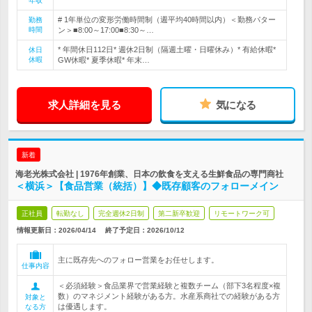
年収
# 1年単位の変形労働時間制（週平均40時間以内）＜勤務パター
勤務
時間
ン＞■8:00～17:00■8:30～…
* 年間休日112日* 週休2日制（隔週土曜・日曜休み）* 有給休暇*
休日
休暇
GW休暇* 夏季休暇* 年末…
求人詳細を見る
気になる
新着
海老光株式会社 | 1976年創業、日本の飲食を支える生鮮食品の専門商社
＜横浜＞【食品営業（統括）】◆既存顧客のフォローメイン
正社員
転勤なし
完全週休2日制
第二新卒歓迎
リモートワーク可
情報更新日：2026/04/14
終了予定日：
2026/10/12
主に既存先へのフォロー営業をお任せします。
仕事内容
＜必須経験＞食品業界で営業経験と複数チーム（部下3名程度×複
数）のマネジメント経験がある方。水産系商社での経験がある方
対象と
は優遇します。
なる方