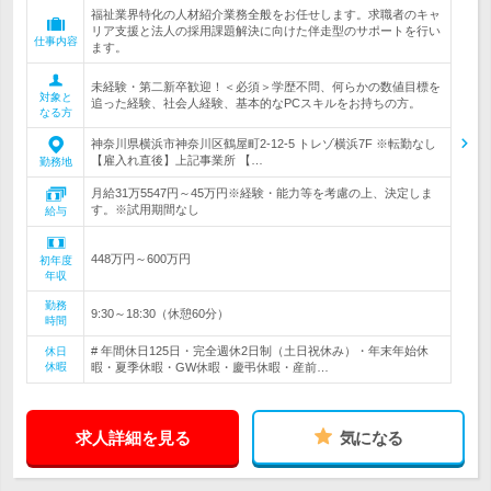
福祉業界特化の人材紹介業務全般をお任せします。求職者のキャ
リア支援と法人の採用課題解決に向けた伴走型のサポートを行い
仕事内容
ます。
未経験・第二新卒歓迎！＜必須＞学歴不問、何らかの数値目標を
対象と
追った経験、社会人経験、基本的なPCスキルをお持ちの方。
なる方
神奈川県横浜市神奈川区鶴屋町2-12-5 トレゾ横浜7F ※転勤なし
【雇入れ直後】上記事業所 【…
勤務地
月給31万5547円～45万円※経験・能力等を考慮の上、決定しま
す。※試用期間なし
給与
448万円～600万円
初年度
年収
勤務
9:30～18:30（休憩60分）
時間
# 年間休日125日・完全週休2日制（土日祝休み）・年末年始休
休日
休暇
暇・夏季休暇・GW休暇・慶弔休暇・産前…
求人詳細を見る
気になる