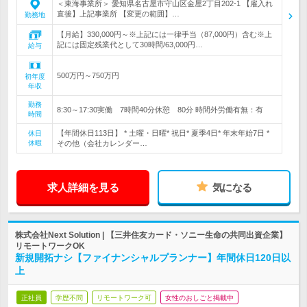
＜東海事業所＞ 愛知県名古屋市守山区金屋2丁目202-1 【雇入れ
直後】上記事業所 【変更の範囲】…
勤務地
【月給】330,000円～※上記には一律手当（87,000円）含む※上
記には固定残業代として30時間/63,000円…
給与
500万円～750万円
初年度
年収
勤務
8:30～17:30実働 7時間40分休憩 80分 時間外労働有無：有
時間
【年間休日113日】 * 土曜・日曜* 祝日* 夏季4日* 年末年始7日 *
休日
休暇
その他（会社カレンダー…
求人詳細を見る
気になる
株式会社Next Solution | 【三井住友カード・ソニー生命の共同出資企業】
リモートワークOK
新規開拓ナシ【ファイナンシャルプランナー】年間休日120日以
上
正社員
学歴不問
リモートワーク可
女性のおしごと掲載中