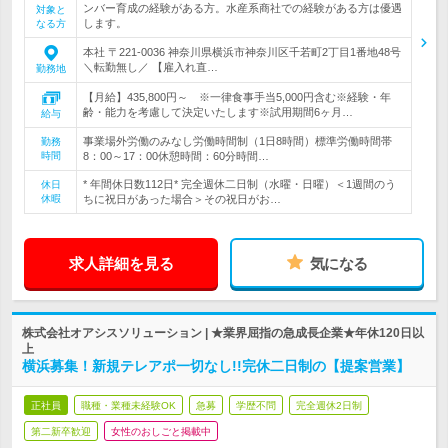
ンバー育成の経験がある方。水産系商社での経験がある方は優遇
対象と
します。
なる方
本社 〒221-0036 神奈川県横浜市神奈川区千若町2丁目1番地48号
＼転勤無し／ 【雇入れ直…
勤務地
【月給】435,800円～ ※一律食事手当5,000円含む※経験・年
齢・能力を考慮して決定いたします※試用期間6ヶ月…
給与
事業場外労働のみなし労働時間制（1日8時間）標準労働時間帯
勤務
時間
8：00～17：00休憩時間：60分時間…
* 年間休日数112日* 完全週休二日制（水曜・日曜）＜1週間のう
休日
休暇
ちに祝日があった場合＞その祝日がお…
求人詳細を見る
気になる
株式会社オアシスソリューション | ★業界屈指の急成長企業★年休120日以
上
横浜募集！新規テレアポ一切なし!!完休二日制の【提案営業】
正社員
職種・業種未経験OK
急募
学歴不問
完全週休2日制
第二新卒歓迎
女性のおしごと掲載中