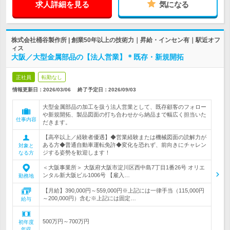
求人詳細を見る
気になる
株式会社桶谷製作所 | 創業50年以上の技術力｜昇給・インセン有｜駅近オフ
ィス
大阪／大型金属部品の【法人営業】＊既存・新規開拓
正社員
転勤なし
情報更新日：2026/03/06
終了予定日：
2026/09/03
大型金属部品の加工を扱う法人営業として、既存顧客のフォロー
や新規開拓、製品図面の打ち合わせから納品まで幅広く担当いた
仕事内容
だきます。
【高卒以上／経験者優遇】◆営業経験または機械図面の読解力が
ある方◆普通自動車運転免許◆変化を恐れず、前向きにチャレン
対象と
ジする姿勢を歓迎します！
なる方
＜大阪事業所＞ 大阪府大阪市淀川区西中島7丁目1番26号 オリエ
ンタル新大阪ビル1006号 【雇入…
勤務地
【月給】390,000円～559,000円※上記には一律手当（115,000円
～200,000円）含む※上記には固定…
給与
500万円～700万円
初年度
年収