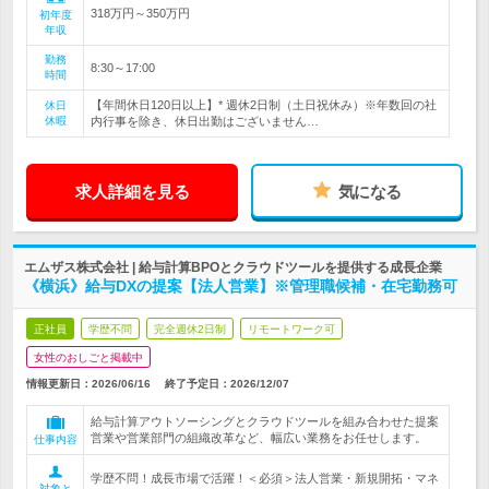
318万円～350万円
初年度
年収
勤務
8:30～17:00
時間
【年間休日120日以上】* 週休2日制（土日祝休み）※年数回の社
休日
休暇
内行事を除き、休日出勤はございません…
求人詳細を見る
気になる
エムザス株式会社 | 給与計算BPOとクラウドツールを提供する成長企業
《横浜》給与DXの提案【法人営業】※管理職候補・在宅勤務可
正社員
学歴不問
完全週休2日制
リモートワーク可
女性のおしごと掲載中
情報更新日：2026/06/16
終了予定日：
2026/12/07
給与計算アウトソーシングとクラウドツールを組み合わせた提案
営業や営業部門の組織改革など、幅広い業務をお任せします。
仕事内容
学歴不問！成長市場で活躍！＜必須＞法人営業・新規開拓・マネ
対象と