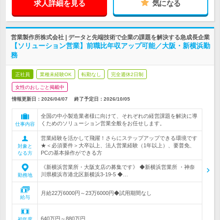
求人詳細を見る
気になる
営業製作所株式会社 | データと先端技術で企業の課題を解決する急成長企業
【ソリューション営業】前職比年収アップ可能／大阪・新横浜勤
務
正社員
業種未経験OK
転勤なし
完全週休2日制
女性のおしごと掲載中
情報更新日：2026/04/07
終了予定日：
2026/10/05
全国の中小製造業者様に向けて、それぞれの経営課題を解決に導
くためのソリューション営業全般をお任せします。
仕事内容
営業経験を活かして飛躍！さらにステップアップできる環境です
★＜必須要件＞大卒以上、法人営業経験（1年以上）、要普免、
対象と
PCの基本操作ができる方
なる方
《新横浜営業所・大阪支店の募集です》 ◆新横浜営業所 ・神奈
川県横浜市港北区新横浜3-19-5 ◆…
勤務地
月給22万6000円～23万6000円◆試用期間なし
給与
640万円～880万円
初年度