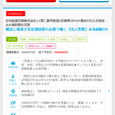
本日締め切り
杉本紙器印刷株式会社 | #第二新卒歓迎#定着率100％#週休2日(土日祝休
み)#福利厚生充実
横浜に根差す安定感抜群の企業で働く【法人営業】★未経験OK
正社員
職種・業種未経験OK
急募
転勤なし
学歴不問
第二新卒歓迎
女性のおしごと掲載中
情報更新日：2026/07/22
終了予定日：
2026/08/06
《営業エリアは横浜市内》大手銀行やメーカーとやり取りし、封
筒・名刺・伝票などの印刷物を提案&納品★グッズなど多彩な印
仕事内容
刷物提案も企画可能！
《横浜が好き&横浜で腰を据えて働きたい方へ》普通自動車免許
(AT限定可)をお持ちの方★第二新卒も大歓迎★印刷業界の営業経
対象と
験があると活かせます
なる方
★転勤なし 【桜木町オフィス】 神奈川県横浜市中区花咲町２丁
目65番6号
勤務地
月給26.5万円～※経験や能力を考慮のうえ、優遇いたします。※
試用期間3ヶ月あり。期間中の待遇に変更はありません。
給与