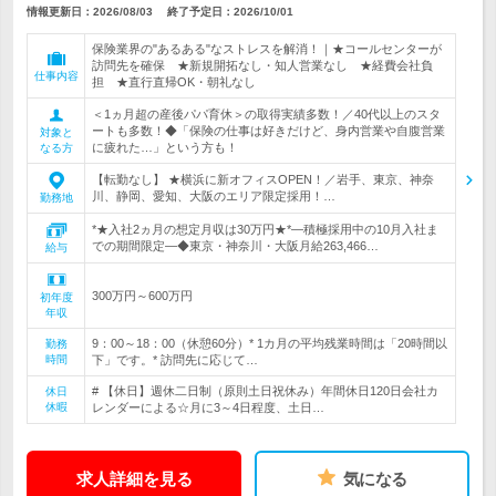
情報更新日：2026/08/03
終了予定日：
2026/10/01
保険業界の"あるある"なストレスを解消！｜★コールセンターが
訪問先を確保 ★新規開拓なし・知人営業なし ★経費会社負
仕事内容
担 ★直行直帰OK・朝礼なし
＜1ヵ月超の産後パパ育休＞の取得実績多数！／40代以上のスタ
ートも多数！◆「保険の仕事は好きだけど、身内営業や自腹営業
対象と
に疲れた…」という方も！
なる方
【転勤なし】 ★横浜に新オフィスOPEN！／岩手、東京、神奈
川、静岡、愛知、大阪のエリア限定採用！…
勤務地
*★入社2ヵ月の想定月収は30万円★*―積極採用中の10月入社ま
での期間限定―◆東京・神奈川・大阪月給263,466…
給与
300万円～600万円
初年度
年収
9：00～18：00（休憩60分）* 1カ月の平均残業時間は「20時間以
勤務
時間
下」です。* 訪問先に応じて…
# 【休日】週休二日制（原則土日祝休み）年間休日120日会社カ
休日
休暇
レンダーによる☆月に3～4日程度、土日…
求人詳細を見る
気になる