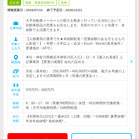
正社員
職種・業種未経験OK
急募
情報更新日：2026/07/10
終了予定日：
2026/12/21
大手自動車メーカーとの取引を数多く行っている当社において、
自動車部品の営業をお任せします。充実のサポートと待遇で、未
仕事内容
経験でも活躍できます。
【人物重視の選考です★未経験歓迎！営業経験のある方ももちろ
ん歓迎！】＜学歴＞大卒以上＜必須＞Excel・Wordの基本操作／
対象と
普通免許（AT可）
なる方
本社：神奈川県横浜市神奈川区入江2－12－4 【雇入れ直後】上
記事業所 【変更の範囲】会社の定める…
勤務地
月給（基本給）：250,000円～400,000円※経験、能力を考慮の上
決定します※試用期間6ヶ月（待遇の変更あり）…
給与
370万円～600万円
初年度
年収
8：00～17：00（実働7時間55分）休憩：65分時間外労働有無：
勤務
時間
有（月平均残業時間／15時間程度…
【年間休日122日】* 週休2日（土曜、日曜）* GW休暇* 夏季休暇*
休日
休暇
年末年始休暇* 有給休暇*…