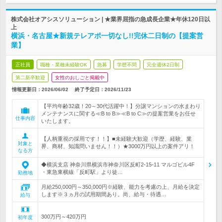
株式会社オアシスソリューション | ★業界屈指の急成長企業★年休120日以
上
横浜・名古屋★新規テレアポ一切なし!!完休二日制の【提案営
業】
正社員
職種・業種未経験OK
急募
学歴不問
完全週休2日制
第二新卒歓迎
女性のおしごと掲載中
情報更新日：2026/06/02
終了予定日：
2026/11/23
【平均年齢32歳！20～30代活躍中！】分譲マンションの水まわり
メンテナンスに関する≪B to B≫≪B to C≫の提案営業をお任せ
仕事内容
いたします。
【人柄重視の採用です！！】■未経験大歓迎（学歴、経験、業
対象と
界、商材、知識問いません！！）★3000万円以上の案件アリ！
なる方
◆横浜支店 神奈川県横浜市神奈川区反町2-15-11 マルゴビル4F
・東急東横線「反町駅」より徒…
勤務地
月給250,000円～350,000円※経験、能力を考慮の上、月給を決定
します※３ヵ月の試用期間あり。尚、給与・待遇…
給与
300万円～420万円
初年度