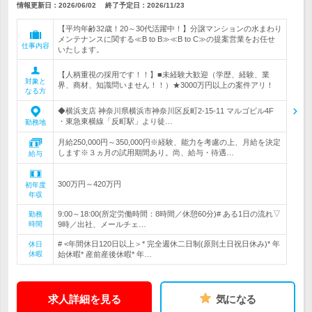
情報更新日：2026/06/02
終了予定日：
2026/11/23
【平均年齢32歳！20～30代活躍中！】分譲マンションの水まわり
メンテナンスに関する≪B to B≫≪B to C≫の提案営業をお任せ
仕事内容
いたします。
【人柄重視の採用です！！】■未経験大歓迎（学歴、経験、業
対象と
界、商材、知識問いません！！）★3000万円以上の案件アリ！
なる方
◆横浜支店 神奈川県横浜市神奈川区反町2-15-11 マルゴビル4F
・東急東横線「反町駅」より徒…
勤務地
月給250,000円～350,000円※経験、能力を考慮の上、月給を決定
します※３ヵ月の試用期間あり。尚、給与・待遇…
給与
300万円～420万円
初年度
年収
9:00～18:00(所定労働時間：8時間／休憩60分)# ある1日の流れ▽
勤務
時間
9時／出社、メールチェ…
# <年間休日120日以上＞* 完全週休二日制(原則土日祝日休み)* 年
休日
休暇
始休暇* 産前産後休暇* 年…
求人詳細を見る
気になる