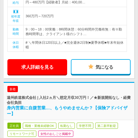
円～480万円【経験者】月給：400,00…
給与
360万円～720万円
初年度
年収
9：00～18：00実働：8時間休憩：60分時間外労働有無：有※勤
勤務
時間
務時間帯は、クライアント様のシフト…
# ＼年間休日120日以上／■完全週休2日制■夏季休暇■年末年始休
休日
休暇
暇
求人詳細を見る
気になる
新着
遠州鉄道株式会社 | 入社2ヵ月＼想定月収30万円！／★新規開拓なし・経費
会社負担
身内営業に自腹営業…、もうやめませんか？【保険アドバイザ
ー】
正社員
職種・業種未経験OK
転勤なし
学歴不問
第二新卒歓迎
リモートワーク可
女性のおしごと掲載中