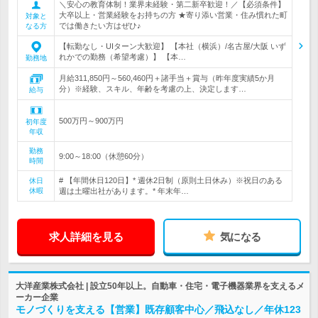
＼安心の教育体制！業界未経験・第二新卒歓迎！／【必須条件】
大卒以上・営業経験をお持ちの方 ★寄り添い営業・住み慣れた町
対象と
では働きたい方はぜひ♪
なる方
【転勤なし・UIターン大歓迎】 【本社（横浜）/名古屋/大阪 いず
れかでの勤務（希望考慮）】 【本…
勤務地
月給311,850円～560,460円＋諸手当＋賞与（昨年度実績5か月
分）※経験、スキル、年齢を考慮の上、決定します…
給与
500万円～900万円
初年度
年収
勤務
9:00～18:00（休憩60分）
時間
# 【年間休日120日】* 週休2日制（原則土日休み）※祝日のある
休日
休暇
週は土曜出社があります。* 年末年…
求人詳細を見る
気になる
大洋産業株式会社 | 設立50年以上。自動車・住宅・電子機器業界を支えるメ
ーカー企業
モノづくりを支える【営業】既存顧客中心／飛込なし／年休123