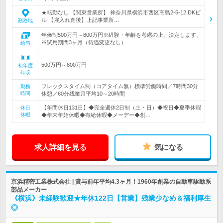
★転勤なし 【関東営業所】 神奈川県横浜市西区高島2-5-12 DKビ
ル 【雇入れ直後】上記事業所…
勤務地
年俸制500万円～800万円※経験・年齢を考慮の上、決定します。
※試用期間3ヶ月（待遇変更なし）
給与
500万円～800万円
初年度
年収
フレックスタイム制（コアタイム無）標準労働時間／7時間30分
勤務
時間
休憩／60分残業月平均10～20時間
【年間休日131日】◆完全週休2日制（土・日）◆祝日◆夏季休暇
休日
休暇
◆年末年始休暇◆有給休暇◆メーデー◆創…
求人詳細を見る
気になる
京浜精密工業株式会社 | 賞与前年平均4.3ヶ月！1960年創業の自動車駆動系
部品メーカー
《横浜》未経験歓迎★年休122日【営業】残業少なめ＆福利厚生
◎