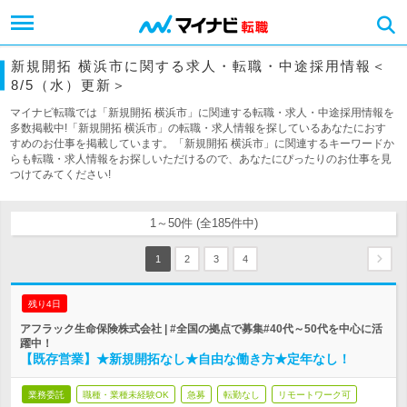
新規開拓 横浜市に関する求人・転職・中途採用情報＜
8/5（水）更新＞
マイナビ転職では「新規開拓 横浜市」に関連する転職・求人・中途採用情報を
多数掲載中!「新規開拓 横浜市」の転職・求人情報を探しているあなたにおす
すめのお仕事を掲載しています。「新規開拓 横浜市」に関連するキーワードか
らも転職・求人情報をお探しいただけるので、あなたにぴったりのお仕事を見
つけてみてください!
1～50件 (全185件中)
1
2
3
4
残り4日
アフラック生命保険株式会社 | #全国の拠点で募集#40代～50代を中心に活
躍中！
【既存営業】★新規開拓なし★自由な働き方★定年なし！
業務委託
職種・業種未経験OK
急募
転勤なし
リモートワーク可