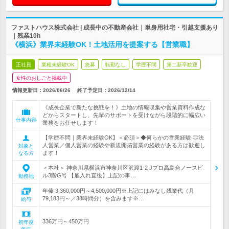
ファストハウス株式会社 | 成長中の不動産会社｜単身用社宅・引越支援あり
｜残業10h
《横浜》業界未経験OK！土地活用を提案する【営業職】
正社員
業種未経験OK
急募
転勤なし
学歴不問
第二新卒歓迎
女性のおしごと掲載中
情報更新日：2026/06/26
終了予定日：
2026/12/14
《成長企業で新たな挑戦を！》土地の情報収集や営業資料作成な
どからスタートし、先輩のサポートを受けながら段階的に幅広い
仕事内容
業務をお任せします！
【学歴不問｜業界未経験OK】＜必須＞◆何らかの営業経験 ◎法
人営業／個人営業の経験や新規開拓営業の経験がある方は歓迎し
対象と
ます！
なる方
＜本社＞ 神奈川県横浜市神奈川区沢渡1-2 Jプロ高島台ノースビ
ル3階G号 【雇入れ直後】上記の事…
勤務地
年俸 3,360,000円～4,500,000円※上記にはみなし残業代（月
79,183円～／38時間分）を含みます※…
給与
336万円～450万円
初年度