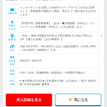
インターネットを活用したSaaSやメディアサービスの法人営業
として、新規顧客の開拓から商談・受注まで一連の流れをお任せ
仕事内容
します！
【学歴不問｜経験者募集】＜必須＞◆営業経験（1年以上）◎ソ
対象と
リューション営業経験（2年以上）の方は歓迎します！
なる方
＜本社＞ 神奈川県横浜市中区山下町23番地 日土地山下町ビル
13F 【雇入れ直後】上記の事業所 【…
勤務地
月給 416,670円～708,340円※上記には固定残業代（月106,740円
～181,460円／45時間分）を含…
給与
500万円～850万円
初年度
年収
勤務
9:00～18:00（実働8時間／休憩60分）※時間外労働あり
時間
# ★年間休日120日★* 完全週休2日制（土日休み）* 祝日* 有給休
休日
休暇
暇* 年末年始休暇* 夏季休…
求人詳細を見る
気になる