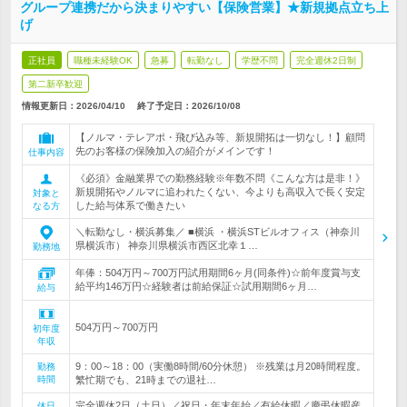
グループ連携だから決まりやすい【保険営業】★新規拠点立ち上
げ
正社員
職種未経験OK
急募
転勤なし
学歴不問
完全週休2日制
第二新卒歓迎
情報更新日：2026/04/10
終了予定日：
2026/10/08
【ノルマ・テレアポ・飛び込み等、新規開拓は一切なし！】顧問
先のお客様の保険加入の紹介がメインです！
仕事内容
《必須》金融業界での勤務経験※年数不問《こんな方は是非！》
新規開拓やノルマに追われたくない、今よりも高収入で長く安定
対象と
した給与体系で働きたい
なる方
＼転勤なし・横浜募集／ ■横浜 ・横浜STビルオフィス（神奈川
県横浜市） 神奈川県横浜市西区北幸１…
勤務地
年俸：504万円～700万円試用期間6ヶ月(同条件)☆前年度賞与支
給平均146万円☆経験者は前給保証☆試用期間6ヶ月…
給与
504万円～700万円
初年度
年収
9：00～18：00（実働8時間/60分休憩） ※残業は月20時間程度。
勤務
時間
繁忙期でも、21時までの退社…
完全週休2日（土日）／祝日・年末年始／有給休暇／慶弔休暇産
休日