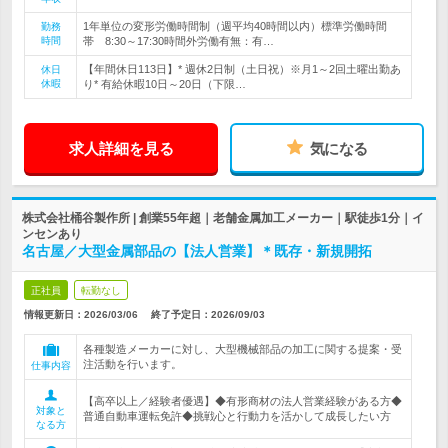
1年単位の変形労働時間制（週平均40時間以内）標準労働時間
勤務
時間
帯 8:30～17:30時間外労働有無：有…
【年間休日113日】* 週休2日制（土日祝）※月1～2回土曜出勤あ
休日
休暇
り* 有給休暇10日～20日（下限…
求人詳細を見る
気になる
株式会社桶谷製作所 | 創業55年超｜老舗金属加工メーカー｜駅徒歩1分｜イ
ンセンあり
名古屋／大型金属部品の【法人営業】＊既存・新規開拓
正社員
転勤なし
情報更新日：2026/03/06
終了予定日：
2026/09/03
各種製造メーカーに対し、大型機械部品の加工に関する提案・受
注活動を行います。
仕事内容
【高卒以上／経験者優遇】◆有形商材の法人営業経験がある方◆
対象と
普通自動車運転免許◆挑戦心と行動力を活かして成長したい方
なる方