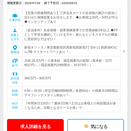
情報更新日：2026/07/28
終了予定日：
2026/08/31
【充実の研修期間あり】三井住友カードの会員様の家計の状況に
合わせた保険提案をお任せします。◆お客様は20代～50代が中心
仕事内容
◆インセンティブあり
《必須条件》生命保険・損害保険業界での営業経験2年以上 ◆FP
として学習を継続していける方や、新たなビジネスモデルの構築
対象と
に意欲的な方はぜひ！
なる方
新宿オフィス／東京都新宿区西新宿西新宿3丁目6-11 西新宿KSビ
ル7階 ※リモートワークあり └…
勤務地
月給:26.3万円～※基本給・固定残業代の総額（基本給：22万
8027円～／固定残業代20時間分：34,973円～）…
給与
366万円～905万円
初年度
年収
9:00～18:00（所定労働時間8時間／休憩60分）※残業月20時間以
勤務
時間
下※フレックスタイム制あり└…
《年間休日120日》* 週休2日制└土日はお客様との初回面談が多
休日
休暇
くなるため、出勤となるケースが多いで…
求人詳細を見る
気になる