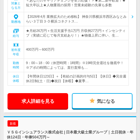
＜あなたのキャリアチェンジを全力応援！＞★第二新卒歓迎！★
対象と
短大卒以上★人物重視の採用！営業未経験の先輩も多数
なる方
【2026年4月 業務拡大のため移転】 神奈川県横浜市西区みなとみ
らい３丁目３-3 横浜コネクトス…
勤務地
★月給26万円＋生活支援手当1万円 月収例27万円＋インセンティ
ブ（実績に応じて毎月支給あり！）★物価上昇に伴い、生…
給与
400万円～600万円
初年度
年収
9：00～18：00（休憩時間：1時間）※19時完全退社を徹底中！
勤務
時間
※アポの時間によっては、直行直帰も…
【年間休日123日】＋【有給の計画的付与5日】【休日】◆完全週
休日
休暇
休2日制(土・日)◆祝日【休暇】◆夏季…
求人詳細を見る
気になる
新着
ＶＳＧインシュアランス株式会社 | 日本最大級士業グループ｜土日祝休・年
休124日・年俸504万円～