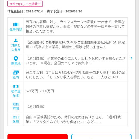
女性のおしごと掲載中
情報更新日：2026/07/14
終了予定日：
2026/08/10
既存のお客様に対し、ライフステージの変化に合わせて、最適な
保険の見直し提案から、面談・契約などの事務手続きを一貫して
仕事内容
担当いただきます。
【必須要件】□基本的なPCスキル □普通自動車運転免許（AT限定
対象と
可）□高卒以上※業界、職種のご経験は問いません！
なる方
【原則自由】 ※業務の都合により、出社をお願いする機会もござ
います。 ※現在、全国のエリアで募集中…
勤務地
完全歩合制 1年目は月額14万円の初動期手当あり※1「家計の足
しにしたい」「しっかり収入を得たい」など、一人ひとりの…
給与
327万円～600万円
初年度
年収
勤務
【原則自由】
時間
自由 ※業務委託のため、休日の定めはありません。「週3日就
休日
休暇
業」「フルタイムでしっかり働きたい」など、…