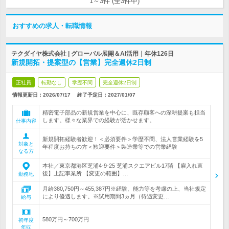
1～3件 (全3件中)
おすすめの求人・転職情報
テクダイヤ株式会社 | グローバル展開＆AI活用｜年休126日
新規開拓・提案型の【営業】完全週休2日制
正社員
転勤なし
学歴不問
完全週休2日制
情報更新日：2026/07/17
終了予定日：
2027/01/07
精密電子部品の新規営業を中心に、既存顧客への深耕提案も担当
します。様々な業界での経験が活かせます。
仕事内容
新規開拓経験者歓迎！＜必須要件＞学歴不問、法人営業経験を5
対象と
年程度お持ちの方＜歓迎要件＞製造業等での営業経験
なる方
本社／東京都港区芝浦4-9-25 芝浦スクエアビル17階 【雇入れ直
後】上記事業所 【変更の範囲】…
勤務地
月給380,750円～455,387円※経験、能力等を考慮の上、当社規定
により優遇します。※試用期間3ヵ月（待遇変更…
給与
580万円～700万円
初年度
年収