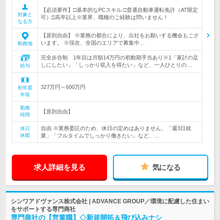
【必須要件】□基本的なPCスキル □普通自動車運転免許（AT限定
対象と
可）□高卒以上※業界、職種のご経験は問いません！
なる方
【原則自由】 ※業務の都合により、出社をお願いする機会もござ
います。 ※現在、全国のエリアで募集中…
勤務地
完全歩合制 1年目は月額14万円の初動期手当あり※1「家計の足
しにしたい」「しっかり収入を得たい」など、一人ひとりの…
給与
327万円～600万円
初年度
年収
勤務
【原則自由】
時間
自由 ※業務委託のため、休日の定めはありません。「週3日就
休日
休暇
業」「フルタイムでしっかり働きたい」など、…
求人詳細を見る
気になる
シンワアドヴァンス株式会社 | ADVANCE GROUP／環境に配慮した住まい
をサポートする専門商社
専門商社の【営業職】◇新規開拓＆飛び込みナシ