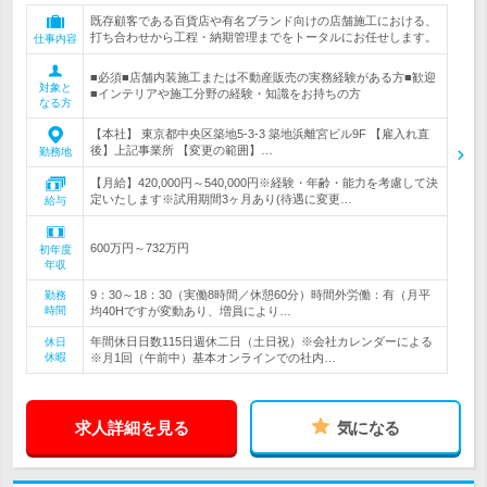
既存顧客である百貨店や有名ブランド向けの店舗施工における、
打ち合わせから工程・納期管理までをトータルにお任せします。
仕事内容
■必須■店舗内装施工または不動産販売の実務経験がある方■歓迎
対象と
■インテリアや施工分野の経験・知識をお持ちの方
なる方
【本社】 東京都中央区築地5-3-3 築地浜離宮ビル9F 【雇入れ直
後】上記事業所 【変更の範囲】…
勤務地
【月給】420,000円～540,000円※経験・年齢・能力を考慮して決
定いたします※試用期間3ヶ月あり(待遇に変更…
給与
600万円～732万円
初年度
年収
9：30～18：30（実働8時間／休憩60分）時間外労働：有（月平
勤務
時間
均40Hですが変動あり、増員により…
年間休日日数115日週休二日（土日祝）※会社カレンダーによる
休日
休暇
※月1回（午前中）基本オンラインでの社内…
求人詳細を見る
気になる