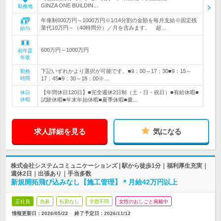
GINZA ONE BUILDIN…
勤務地
年俸制600万円～1000万円※1/14分割の金額を毎月支給※固定残
業代10万円～（40時間分）／月を含みます。 超…
給与
600万円～1000万円
初年度
年収
下記いずれかより選択が可能です。■9：00～17：30■9：15～
勤務
時間
17：45■9：30～18：00※…
【年間休日120日】■完全週休2日制（土・日・祝日）■有給休暇■
休日
休暇
試験休暇■年末年始休暇■夏季休暇■慶…
求人詳細を見る
気になる
株式会社システムコミュニケーションズ | 駅から徒歩1分｜福利厚生充実｜
週休2日｜出張あり｜手当多数
新規開拓飛び込みなし【施工管理】＊月給42万円以上
正社員
急募
転勤なし
学歴不問
女性のおしごと掲載中
情報更新日：2026/05/22
終了予定日：
2026/11/12