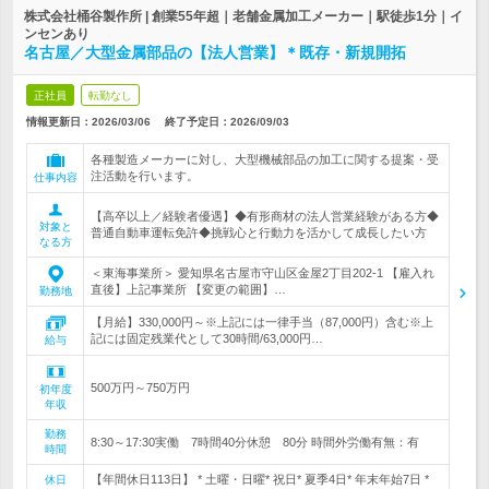
株式会社桶谷製作所 | 創業55年超｜老舗金属加工メーカー｜駅徒歩1分｜イ
ンセンあり
名古屋／大型金属部品の【法人営業】＊既存・新規開拓
正社員
転勤なし
情報更新日：2026/03/06
終了予定日：
2026/09/03
各種製造メーカーに対し、大型機械部品の加工に関する提案・受
注活動を行います。
仕事内容
【高卒以上／経験者優遇】◆有形商材の法人営業経験がある方◆
対象と
普通自動車運転免許◆挑戦心と行動力を活かして成長したい方
なる方
＜東海事業所＞ 愛知県名古屋市守山区金屋2丁目202-1 【雇入れ
直後】上記事業所 【変更の範囲】…
勤務地
【月給】330,000円～※上記には一律手当（87,000円）含む※上
記には固定残業代として30時間/63,000円…
給与
500万円～750万円
初年度
年収
勤務
8:30～17:30実働 7時間40分休憩 80分 時間外労働有無：有
時間
【年間休日113日】 * 土曜・日曜* 祝日* 夏季4日* 年末年始7日 *
休日