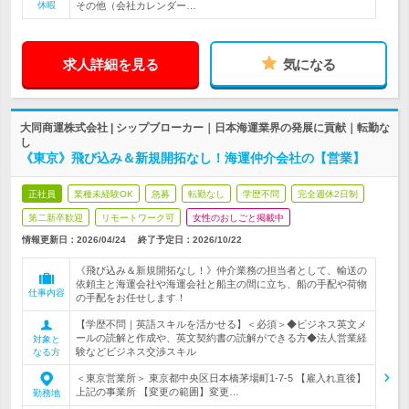
休暇
その他（会社カレンダー…
求人詳細を見る
気になる
大同商運株式会社 | シップブローカー｜日本海運業界の発展に貢献｜転勤な
し
《東京》飛び込み＆新規開拓なし！海運仲介会社の【営業】
正社員
業種未経験OK
急募
転勤なし
学歴不問
完全週休2日制
第二新卒歓迎
リモートワーク可
女性のおしごと掲載中
情報更新日：2026/04/24
終了予定日：
2026/10/22
《飛び込み＆新規開拓なし！》仲介業務の担当者として、輸送の
依頼主と海運会社や海運会社と船主の間に立ち、船の手配や荷物
仕事内容
の手配をお任せします！
【学歴不問｜英語スキルを活かせる】＜必須＞◆ビジネス英文メ
ールの読解と作成や、英文契約書の読解ができる方◆法人営業経
対象と
験などビジネス交渉スキル
なる方
＜東京営業所＞ 東京都中央区日本橋茅場町1-7-5 【雇入れ直後】
上記の事業所 【変更の範囲】変更…
勤務地