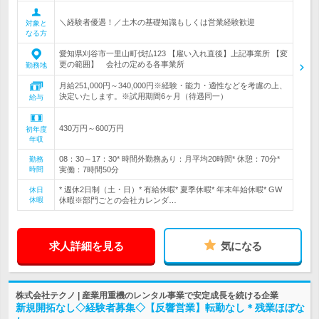
＼経験者優遇！／土木の基礎知識もしくは営業経験歓迎
対象と
なる方
愛知県刈谷市一里山町伐払123 【雇い入れ直後】上記事業所 【変
更の範囲】 会社の定める各事業所
勤務地
月給251,000円～340,000円※経験・能力・適性などを考慮の上、
決定いたします。※試用期間6ヶ月（待遇同一）
給与
430万円～600万円
初年度
年収
08：30～17：30* 時間外勤務あり：月平均20時間* 休憩：70分*
勤務
時間
実働：7時間50分
* 週休2日制（土・日）* 有給休暇* 夏季休暇* 年末年始休暇* GW
休日
休暇
休暇※部門ごとの会社カレンダ…
求人詳細を見る
気になる
株式会社テクノ | 産業用重機のレンタル事業で安定成長を続ける企業
新規開拓なし◇経験者募集◇【反響営業】転勤なし＊残業ほぼな