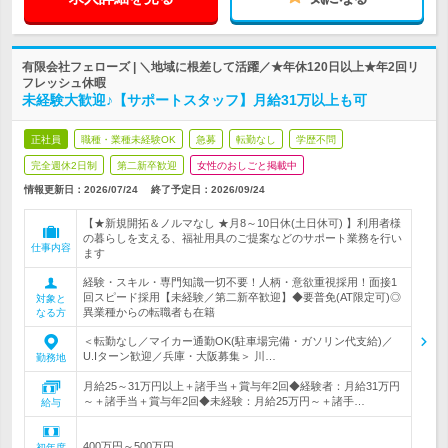
有限会社フェローズ | ＼地域に根差して活躍／★年休120日以上★年2回リ
フレッシュ休暇
未経験大歓迎♪【サポートスタッフ】月給31万以上も可
正社員
職種・業種未経験OK
急募
転勤なし
学歴不問
完全週休2日制
第二新卒歓迎
女性のおしごと掲載中
情報更新日：2026/07/24
終了予定日：
2026/09/24
【★新規開拓＆ノルマなし ★月8～10日休(土日休可) 】利用者様
の暮らしを支える、福祉用具のご提案などのサポート業務を行い
仕事内容
ます
経験・スキル・専門知識一切不要！人柄・意欲重視採用！面接1
回スピード採用【未経験／第二新卒歓迎】◆要普免(AT限定可)◎
対象と
異業種からの転職者も在籍
なる方
＜転勤なし／マイカー通勤OK(駐車場完備・ガソリン代支給)／
U.Iターン歓迎／兵庫・大阪募集＞ 川…
勤務地
月給25～31万円以上＋諸手当＋賞与年2回◆経験者：月給31万円
～＋諸手当＋賞与年2回◆未経験：月給25万円～＋諸手…
給与
400万円～500万円
初年度