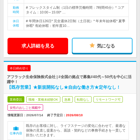
# フレックスタイム制（1日の標準労働時間：7時間45分）* コア
勤務
時間
タイム：10:00～15:00* …
# 年間休日126日* 完全週休2日制（土日祝）* 年末年始休暇* 夏季
休日
休暇
休暇* 有給休暇：初年度10…
求人詳細を見る
気になる
本日締め切り
アフラック生命保険株式会社 | #全国の拠点で募集#40代～50代を中心に活
躍中！
【既存営業】★新規開拓なし★自由な働き方★定年なし！
業務委託
職種・業種未経験OK
急募
転勤なし
リモートワーク可
女性のおしごと掲載中
情報更新日：2026/07/14
終了予定日：
2026/08/10
既存のお客様に対し、ライフステージの変化に合わせて、最適な
保険の見直し提案から、面談・契約などの事務手続きを一貫して
仕事内容
担当いただきます。