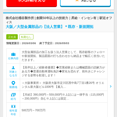
株式会社桶谷製作所 | 創業50年以上の技術力｜昇給・インセン有｜駅近オフ
ィス
大阪／大型金属部品の【法人営業】＊既存・新規開拓
正社員
転勤なし
情報更新日：2026/03/06
終了予定日：
2026/09/03
大型金属部品の加工を扱う法人営業として、既存顧客のフォロー
や新規開拓、製品図面の打ち合わせから納品まで幅広く担当いた
仕事内容
だきます。
【高卒以上／経験者優遇】◆営業経験または機械図面の読解力が
ある方◆普通自動車運転免許◆変化を恐れず、前向きにチャレン
対象と
ジする姿勢を歓迎します！
なる方
＜大阪事業所＞ 大阪府大阪市淀川区西中島7丁目1番26号 オリエ
ンタル新大阪ビル1006号 【雇入…
勤務地
【月給】390,000円～559,000円※上記には一律手当（115,000円
～200,000円）含む※上記には固定…
給与
500万円～700万円
初年度
年収