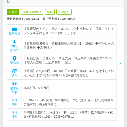
し
正社員
業種未経験OK
急募
転勤なし
情報更新日：2026/04/24
終了予定日：
2026/10/22
【反響型がメイン！個人ノルマなし◎】当社にて「営業」として
レンタル業務をメインにお任せします！
仕事内容
【営業経験者募集！業種未経験大歓迎◎】《必須》◆何かしらの
対象と
営業経験 ◆高卒以上
なる方
＼転勤はありません◎／ 埼玉支店：埼玉県戸田市美女木2-27-15
【雇入れ直後】上記事業所 【変…
勤務地
【月給】280,000円～400,000円※経験・年齢・能力を考慮して決
定いたします※試用期間3ヶ月(待遇に変更なし…
給与
450万円～550万円
初年度
年収
8：30～17：45 実働：8時間休憩：75分 (昼60分＋他15分)時間外
勤務
時間
労働有無：有 (基本的に…
年間休日日数115日■週休2日制（土日）└就業日数の相談OK■祝
休日
休暇
日■有給休暇：10日～20日■GW休…