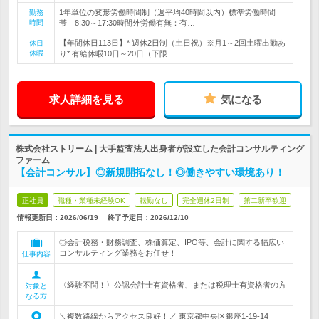
1年単位の変形労働時間制（週平均40時間以内）標準労働時間
勤務
時間
帯 8:30～17:30時間外労働有無：有…
【年間休日113日】* 週休2日制（土日祝）※月1～2回土曜出勤あ
休日
休暇
り* 有給休暇10日～20日（下限…
求人詳細を見る
気になる
株式会社ストリーム | 大手監査法人出身者が設立した会計コンサルティング
ファーム
【会計コンサル】◎新規開拓なし！◎働きやすい環境あり！
正社員
職種・業種未経験OK
転勤なし
完全週休2日制
第二新卒歓迎
情報更新日：2026/06/19
終了予定日：
2026/12/10
◎会計税務・財務調査、株価算定、IPO等、会計に関する幅広い
コンサルティング業務をお任せ！
仕事内容
〈経験不問！〉公認会計士有資格者、または税理士有資格者の方
対象と
なる方
＼複数路線からアクセス良好！／ 東京都中央区銀座1-19-14