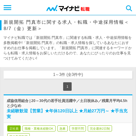
新規開拓 門真市に関する求人・転職・中途採用情報＜
8/7（金）更新＞
マイナビ転職では「新規開拓 門真市」に関連する転職・求人・中途採用情報を
多数掲載中!「新規開拓 門真市」の転職・求人情報を探しているあなたにおす
すめのお仕事を掲載しています。「新規開拓 門真市」に関連するキーワードか
らも転職・求人情報をお探しいただけるので、あなたにぴったりのお仕事を見
つけてみてください!
1～3件 (全3件中)
1
成協信用組合 | 20～30代の若手社員活躍中／土日祝休み／残業月平均4.5h
と少なめ
未経験歓迎【営業】★年休120日以上 ★月給27万円～ ★手当充
実
正社員
職種・業種未経験OK
急募
学歴不問
完全週休2日制