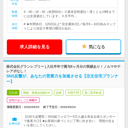
年収
9：00～18：00（休憩60分）※基本定時退社！遅くとも19時まで
勤務
時間
には全員退社しています。※月平均…
# ★年間休日…120日以上* 完全週休2日／毎月8～10日休み※シフ
休日
休暇
トにより決定※希望の曜日があれ…
求人詳細を見る
気になる
株式会社グランレブリー | 入社半年で賞与8ヶ月分の実績あり！ノルマやテ
レアポなし！
SNS反響が、あなたの営業力を加速させる【注文住宅プランナ
ー】
正社員
職種・業種未経験OK
急募
学歴不問
第二新卒歓迎
女性のおしごと掲載中
情報更新日：2026/08/03
終了予定日：
2026/08/24
【100％反響型！SNS総フォロワー5万人越＆有名企画スポンサー
で集客力◎】■お客様の家づくりに丁寧に向き合い、 理想の住ま
仕事内容
いを形にしてください。