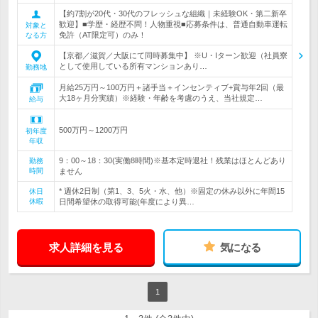
【約7割が20代・30代のフレッシュな組織｜未経験OK・第二新卒
歓迎】■学歴・経歴不問！人物重視■応募条件は、普通自動車運転
対象と
免許（AT限定可）のみ！
なる方
【京都／滋賀／大阪にて同時募集中】 ※U・Iターン歓迎（社員寮
として使用している所有マンションあり…
勤務地
月給25万円～100万円＋諸手当＋インセンティブ+賞与年2回（最
大18ヶ月分実績）※経験・年齢を考慮のうえ、当社規定…
給与
500万円～1200万円
初年度
年収
9：00～18：30(実働8時間)※基本定時退社！残業はほとんどあり
勤務
時間
ません
* 週休2日制（第1、3、5火・水、他）※固定の休み以外に年間15
休日
休暇
日間希望休の取得可能(年度により異…
求人詳細を見る
気になる
1