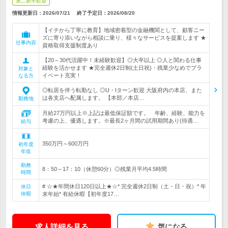
第二新卒歓迎
情報更新日：2026/07/21
終了予定日：
2026/08/20
【イチから丁寧に教育】地域密着型の金融機関として、顧客ニー
ズに寄り添いながら相談に乗り、様々なサービスを提案します ★
仕事内容
資格取得支援制度あり
【20～30代活躍中！未経験歓迎】◎大卒以上 ◎人と関わる仕事
経験を活かせます ★完全週休2日制(土日祝)・残業少なめでプラ
対象と
イベート充実！
なる方
◎転居を伴う転勤なし ◎U・Iターン歓迎 大阪府内の本店、また
は各支店へ配属します。 【本部／本店…
勤務地
月給27万円以上※上記は最低保証額です。 年齢、経験、能力を
考慮の上、優遇します。※最長2ヶ月間の試用期間あり(待遇…
給与
350万円～600万円
初年度
年収
勤務
8：50～17：10（休憩60分）◎残業月平均4.5時間
時間
# ☆★年間休日120日以上★☆* 完全週休2日制（土・日・祝）* 年
休日
休暇
末年始* 有給休暇【初年度17…
求人詳細を見る
気になる