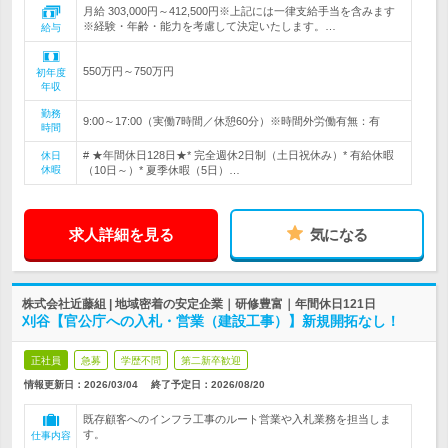
月給 303,000円～412,500円※上記には一律支給手当を含みます
※経験・年齢・能力を考慮して決定いたします。…
給与
550万円～750万円
初年度
年収
勤務
9:00～17:00（実働7時間／休憩60分）※時間外労働有無：有
時間
# ★年間休日128日★* 完全週休2日制（土日祝休み）* 有給休暇
休日
休暇
（10日～）* 夏季休暇（5日）…
求人詳細を見る
気になる
株式会社近藤組 | 地域密着の安定企業｜研修豊富｜年間休日121日
刈谷【官公庁への入札・営業（建設工事）】新規開拓なし！
正社員
急募
学歴不問
第二新卒歓迎
情報更新日：2026/03/04
終了予定日：
2026/08/20
既存顧客へのインフラ工事のルート営業や入札業務を担当しま
す。
仕事内容