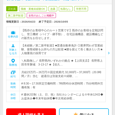
正社員
職種・業種未経験OK
急募
転勤なし
学歴不問
第二新卒歓迎
女性のおしごと掲載中
情報更新日：2026/04/23
終了予定日：
2026/10/05
【既存のお客様中心のルート営業です】既存のお客様を定期訪問
し、管工機材（パイプ・継手類）、住宅設備機器、建設機械など
仕事内容
の販売をお任せします。
【未経験／第二新卒歓迎】■普通自動車免許 ◎業界問わず営業経
験、接客経験をお持ちの方は歓迎 ■腰を据えて長く働きたい方★
対象と
人物重視の採用です
なる方
＼転勤無し／ 長野県内いずれかの拠点 ★【上田支店】 長野県上
田市常磐城 3-13-17 ★【佐久…
勤務地
月給23万円～26万円※固定残業代 32,000円～37,000円（20.0時
間／月）含む 超過分は別途支給※経験、…
給与
# 8:30～17:30所定労働時間：7時間45分休憩時間：75分時間外労
勤務
時間
働有無：有
# 週休2日制（土、日、祝）当社カレンダーによる※年休124日◆
休日
休暇
お盆休み◆年末年始休暇◆年次有給休暇…
求人詳細を見る
気になる